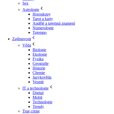
Sex
Astrologie
Horoskopy
Tarot a karty
Andělé a tajemná znamení
Numerologie
Tajemno
Zajímavosti
Věda
Biologie
Ekologie
Fyzika
Geografie
Historie
Chemie
Jazykověda
Vesmír
IT a technologie
Digital
Mobil
Technologie
Trendy
True crime