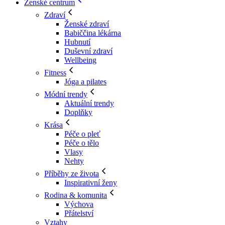
Ženské centrum
Zdraví
Ženské zdraví
Babiččina lékárna
Hubnutí
Duševní zdraví
Wellbeing
Fitness
Jóga a pilates
Módní trendy
Aktuální trendy
Doplňky
Krása
Péče o pleť
Péče o tělo
Vlasy
Nehty
Příběhy ze života
Inspirativní ženy
Rodina & komunita
Výchova
Přátelství
Vztahy