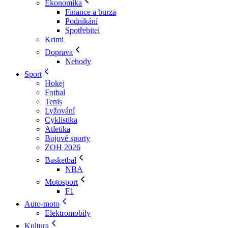
Ekonomika
Finance a burza
Podnikání
Spotřebitel
Krimi
Doprava
Nehody
Sport
Hokej
Fotbal
Tenis
Lyžování
Cyklistika
Atletika
Bojové sporty
ZOH 2026
Basketbal
NBA
Motosport
F1
Auto-moto
Elektromobily
Kultura