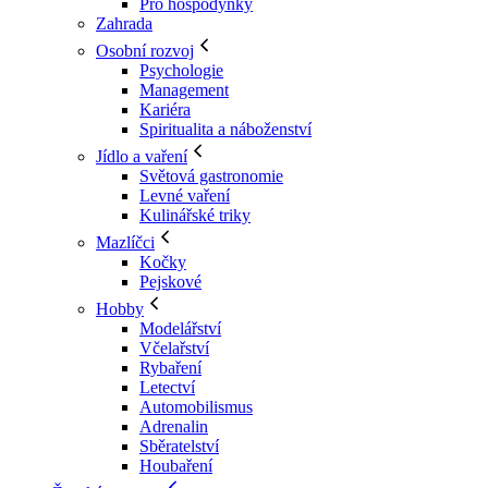
Pro hospodyňky
Zahrada
Osobní rozvoj
Psychologie
Management
Kariéra
Spiritualita a náboženství
Jídlo a vaření
Světová gastronomie
Levné vaření
Kulinářské triky
Mazlíčci
Kočky
Pejskové
Hobby
Modelářství
Včelařství
Rybaření
Letectví
Automobilismus
Adrenalin
Sběratelství
Houbaření