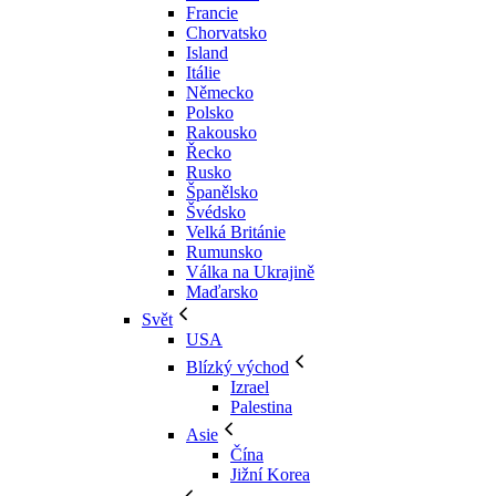
Francie
Chorvatsko
Island
Itálie
Německo
Polsko
Rakousko
Řecko
Rusko
Španělsko
Švédsko
Velká Británie
Rumunsko
Válka na Ukrajině
Maďarsko
Svět
USA
Blízký východ
Izrael
Palestina
Asie
Čína
Jižní Korea