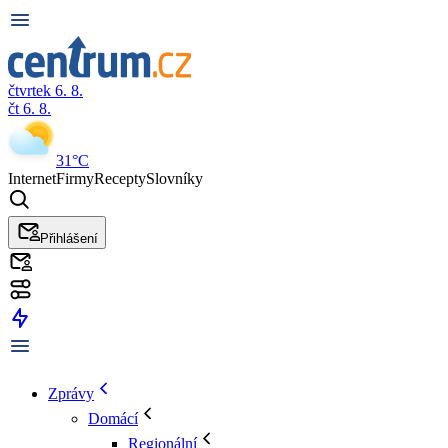
čtvrtek 6. 8.
čt 6. 8.
31°C
Internet
Firmy
Recepty
Slovníky
Přihlášení
Zprávy
Domácí
Regionální