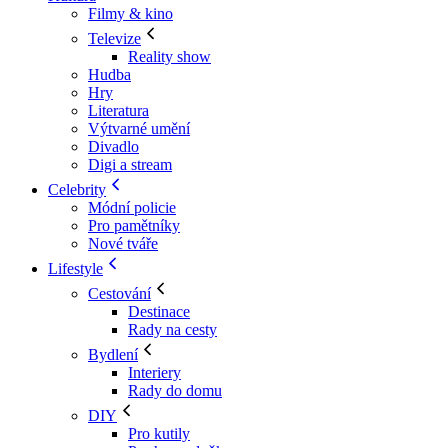
Filmy & kino
Televize
Reality show
Hudba
Hry
Literatura
Výtvarné umění
Divadlo
Digi a stream
Celebrity
Módní policie
Pro pamětníky
Nové tváře
Lifestyle
Cestování
Destinace
Rady na cesty
Bydlení
Interiery
Rady do domu
DIY
Pro kutily