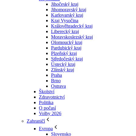
Jihočeský kraj
Jihomoravský kraj
Karlovarský kraj
Kraj Vysočina
Králověhradecký kraj
Liberecký kraj
Moravskoslezský kraj
Olomoucký kraj
Pardubický kraj
Plzeňský kraj
Středočeský kraj
Ústecký kraj
Zlínský kraj
Praha
Brno
Ostrava
Školství
Zdravotnictví
Politika
O počasí
Volby 2026
Zahraničí
Evropa
Slovensko