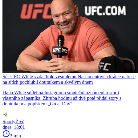
Šéf UFC White vzdal hold zesnulému Nascimentovi a krátce nato se
na sítích pochlubil doutníkem a skvělým dnem
Dana White sdílel na Instagramu smuteční oznámení o smrti
vlastního zápasníka. Zhruba hodinu až dvě poté přidal story s
doutníkem a popiskem „Great Day“.
SportyŽivě
dnes, 18:01
3 min