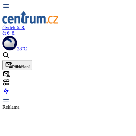
čtvrtek 6. 8.
čt 6. 8.
28°C
Přihlášení
Reklama