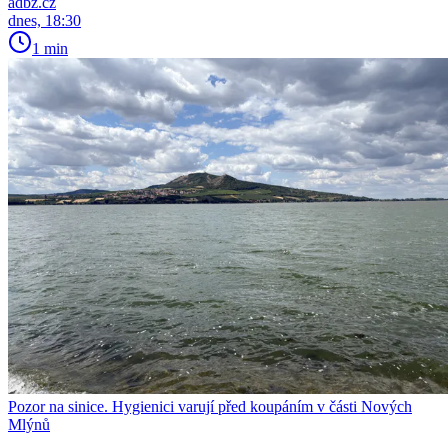
adbz.cz
dnes, 18:30
1 min
Pozor na sinice. Hygienici varují před koupáním v části Nových
Mlýnů