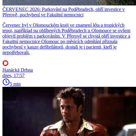
ČERVENEC 2026: Parkování na Poděbradech, obří investice v
Přerově, pochybení ve Fakultní nemocnici
Červenec byl v Olomouckém kraji ve znamení léta a tropických
tepot, například na oblíbených Poděbradech u Olomouce se ovšem
objevil problém s parkováním. V Přerově se chystá obří investice a
Fakultní nemocnice Olomouc po měsících odmítání přiznala
pochybení v kauze defibrilátorů, dostali je i pacienti, kteří je
nepotřebovali.
Hanácká Drbna
dnes, 17:57
5 min