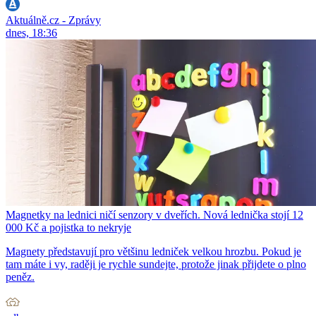
Aktuálně.cz - Zprávy
dnes, 18:36
Magnetky na lednici ničí senzory v dveřích. Nová lednička stojí 12
000 Kč a pojistka to nekryje
Magnety představují pro většinu ledniček velkou hrozbu. Pokud je
tam máte i vy, raději je rychle sundejte, protože jinak přijdete o plno
peněz.