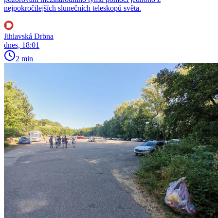
nejpokročilejších slunečních teleskopů světa.
Jihlavská Drbna
dnes, 18:01
2 min