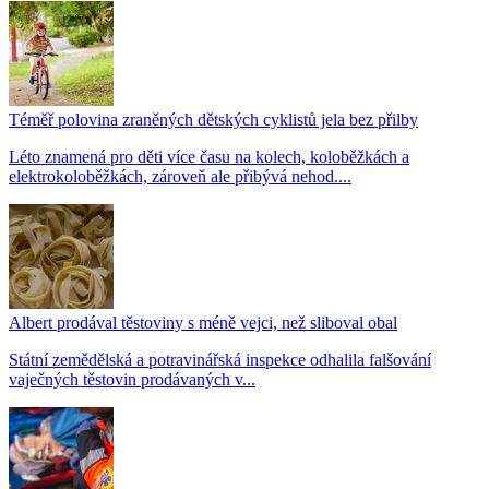
Téměř polovina zraněných dětských cyklistů jela bez přilby
Léto znamená pro děti více času na kolech, koloběžkách a
elektrokoloběžkách, zároveň ale přibývá nehod....
Albert prodával těstoviny s méně vejci, než sliboval obal
Státní zemědělská a potravinářská inspekce odhalila falšování
vaječných těstovin prodávaných v...