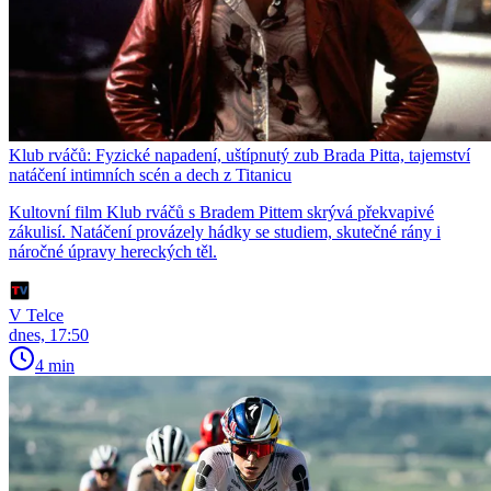
Klub rváčů: Fyzické napadení, uštípnutý zub Brada Pitta, tajemství
natáčení intimních scén a dech z Titanicu
Kultovní film Klub rváčů s Bradem Pittem skrývá překvapivé
zákulisí. Natáčení provázely hádky se studiem, skutečné rány i
náročné úpravy hereckých těl.
V Telce
dnes, 17:50
4 min