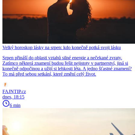
Velký horoskop lásky na srpen: kdo konečně potká svoji lásku
Srpen přináší do oblasti vztahů silné energie a nečekané zvraty.
Zatímco některá znamení budou řešit nejistoty v partnerství, jiná si
konečně odpočinou a užijí si lehkosti léta. A jedno šťastné znamení?
To má před sebou setkání, které změní celý život.
FAJNTIP.cz
dnes, 18:15
6 min