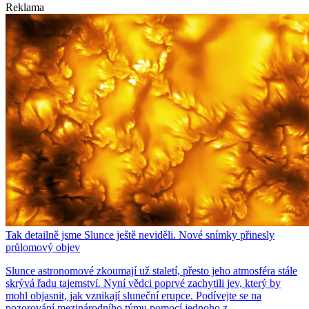
Reklama
Tak detailně jsme Slunce ještě neviděli. Nové snímky přinesly
průlomový objev
Slunce astronomové zkoumají už staletí, přesto jeho atmosféra stále
skrývá řadu tajemství. Nyní vědci poprvé zachytili jev, který by
mohl objasnit, jak vznikají sluneční erupce. Podívejte se na
pozorování mezinárodního týmu pomocí jednoho z