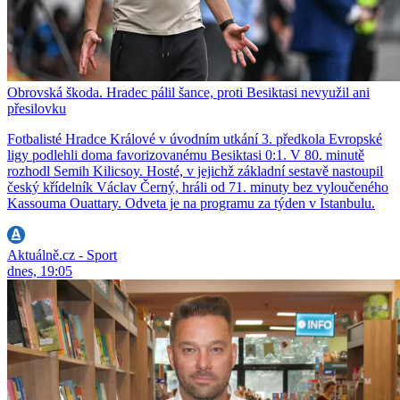
Obrovská škoda. Hradec pálil šance, proti Besiktasi nevyužil ani
přesilovku
Fotbalisté Hradce Králové v úvodním utkání 3. předkola Evropské
ligy podlehli doma favorizovanému Besiktasi 0:1. V 80. minutě
rozhodl Semih Kilicsoy. Hosté, v jejichž základní sestavě nastoupil
český křídelník Václav Černý, hráli od 71. minuty bez vyloučeného
Kassouma Ouattary. Odveta je na programu za týden v Istanbulu.
Aktuálně.cz - Sport
dnes, 19:05