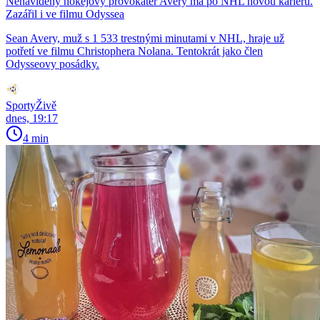
Nenáviděný hokejový provokatér Avery má po NHL novou kariéru.
Zazářil i ve filmu Odyssea
Sean Avery, muž s 1 533 trestnými minutami v NHL, hraje už
potřetí ve filmu Christophera Nolana. Tentokrát jako člen
Odysseovy posádky.
SportyŽivě
dnes, 19:17
4 min