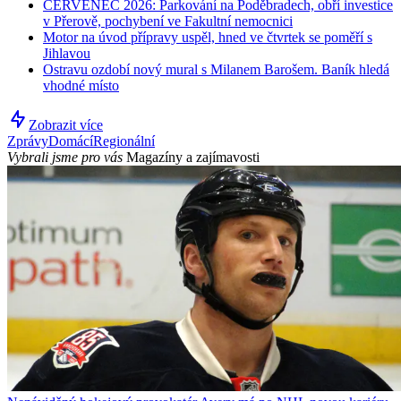
ČERVENEC 2026: Parkování na Poděbradech, obří investice
v Přerově, pochybení ve Fakultní nemocnici
Motor na úvod přípravy uspěl, hned ve čtvrtek se poměří s
Jihlavou
Ostravu ozdobí nový mural s Milanem Barošem. Baník hledá
vhodné místo
Zobrazit více
Zprávy
Domácí
Regionální
Vybrali jsme pro vás
Magazíny a zajímavosti