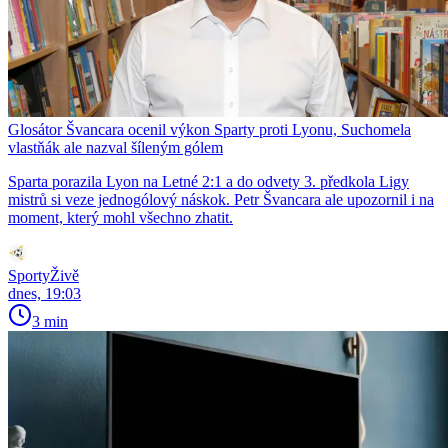
Glosátor Švancara ocenil výkon Sparty proti Lyonu, Suchomela
vlastňák ale nazval šíleným gólem
Sparta porazila Lyon na Letné 2:1 a do odvety 3. předkola Ligy
mistrů si veze jednogólový náskok. Petr Švancara ale upozornil i na
moment, který mohl všechno zhatit.
SportyŽivě
dnes, 19:03
3 min