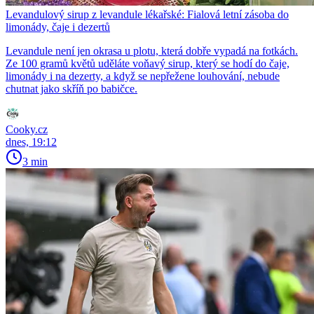
Levandulový sirup z levandule lékařské: Fialová letní zásoba do
limonády, čaje i dezertů
Levandule není jen okrasa u plotu, která dobře vypadá na fotkách.
Ze 100 gramů květů uděláte voňavý sirup, který se hodí do čaje,
limonády i na dezerty, a když se nepřežene louhování, nebude
chutnat jako skříň po babičce.
Cooky.cz
dnes, 19:12
3 min