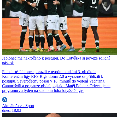
Jablonec má nakročeno k postupu. Do Lotyšska si poveze solidní
náskok
Fotbalisté Jablonce porazili v úvodním utkání 3. předkola
Konferenční ligy RFS Riga doma 2:0 a výrazně se přiblížili k
postupu. Severočechy poslal v 18. minutě do vedení Vachtang
Čanturišvili a po pauze přidal pojistku Matěj Polidar. Odveta je na
programu za týden na stadionu lídra lotyšské ligy.
Aktuálně.cz - Sport
dnes, 18:03