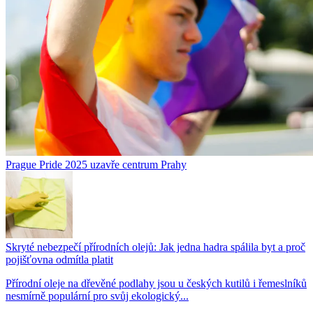
Prague Pride 2025 uzavře centrum Prahy
Skryté nebezpečí přírodních olejů: Jak jedna hadra spálila byt a proč
pojišťovna odmítla platit
Přírodní oleje na dřevěné podlahy jsou u českých kutilů i řemeslníků
nesmírně populární pro svůj ekologický...