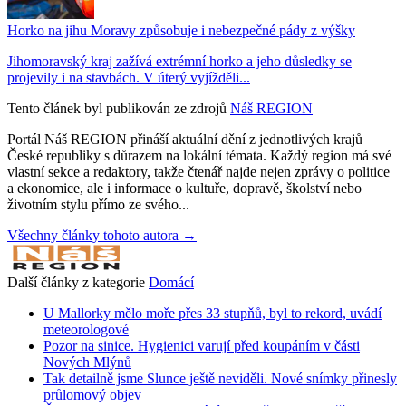
Horko na jihu Moravy způsobuje i nebezpečné pády z výšky
Jihomoravský kraj zažívá extrémní horko a jeho důsledky se
projevily i na stavbách. V úterý vyjížděli...
Tento článek byl publikován ze zdrojů
Náš REGION
Portál Náš REGION přináší aktuální dění z jednotlivých krajů
České republiky s důrazem na lokální témata. Každý region má své
vlastní sekce a redaktory, takže čtenář najde nejen zprávy o politice
a ekonomice, ale i informace o kultuře, dopravě, školství nebo
životním stylu přímo ze svého...
Všechny články tohoto autora →
Další články z kategorie
Domácí
U Mallorky mělo moře přes 33 stupňů, byl to rekord, uvádí
meteorologové
Pozor na sinice. Hygienici varují před koupáním v části
Nových Mlýnů
Tak detailně jsme Slunce ještě neviděli. Nové snímky přinesly
průlomový objev