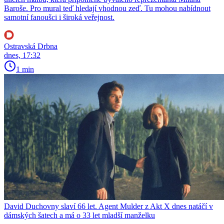
Baroše. Pro mural teď hledají vhodnou zeď. Tu mohou nabídnout
samotní fanoušci i široká veřejnost.
Ostravská Drbna
dnes, 17:32
1 min
David Duchovny slaví 66 let. Agent Mulder z Akt X dnes natáčí v
dámských šatech a má o 33 let mladší manželku