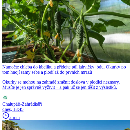
Namočte chleba do kbelíku a přidejte půl lahvičky jódu. Okurky po
tom hnojí samy sebe a plodí až do prvních mrazů
Okurky se mohou na zahradě změnit doslova v plodící nezmary.
Musíte je jen správně vyživit – a pak už se jen těšit z výsledků.
Chalupáři-Zahrádkáři
dnes, 18:45
2 min