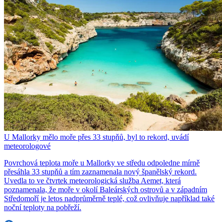
U Mallorky mělo moře přes 33 stupňů, byl to rekord, uvádí
meteorologové
Povrchová teplota moře u Mallorky ve středu odpoledne mírně
přesáhla 33 stupňů a tím zaznamenala nový španělský rekord.
Uvedla to ve čtvrtek meteorologická služba Aemet, která
poznamenala, že moře v okolí Baleárských ostrovů a v západním
Středomoří je letos nadprůměrně teplé, což ovlivňuje například také
noční teploty na pobřeží.