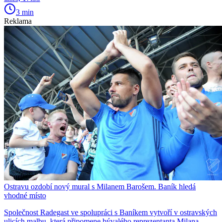
3 min
Reklama
Ostravu ozdobí nový mural s Milanem Barošem. Baník hledá
vhodné místo
Společnost Radegast ve spolupráci s Baníkem vytvoří v ostravských
ulicích malbu, která připomene bývalého reprezentanta Milana