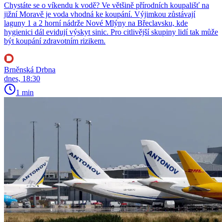
Chystáte se o víkendu k vodě? Ve většině přírodních koupališť na
jižní Moravě je voda vhodná ke koupání. Výjimkou zůstávají
laguny 1 a 2 horní nádrže Nové Mlýny na Břeclavsku, kde
hygienici dál evidují výskyt sinic. Pro citlivější skupiny lidí tak může
být koupání zdravotním rizikem.
Brněnská Drbna
dnes, 18:30
1 min