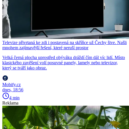
Televize přivrtaná ke zdi i postavená na skříňce už Čechy štve. Našli
mnohem zajímavější řešení, které neruší prostor
Velká černá plocha uprostřed obýváku dráždí čím dál víc lidí. Místo
klasického zavěšení volí posuvné panely, lamely nebo televizor,
který se tváří jako obraz.
Mobify.cz
dnes, 18:56
4 min
Reklama