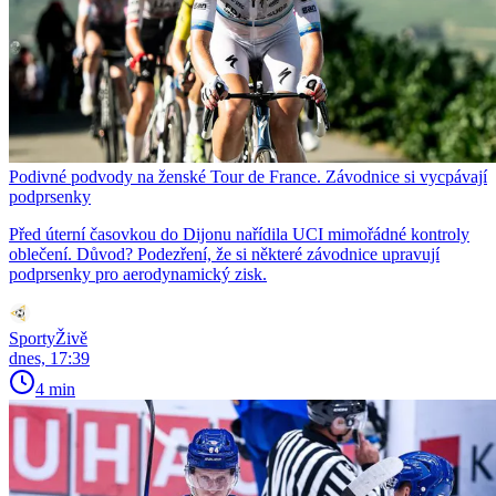
Podivné podvody na ženské Tour de France. Závodnice si vycpávají
podprsenky
Před úterní časovkou do Dijonu nařídila UCI mimořádné kontroly
oblečení. Důvod? Podezření, že si některé závodnice upravují
podprsenky pro aerodynamický zisk.
SportyŽivě
dnes, 17:39
4 min