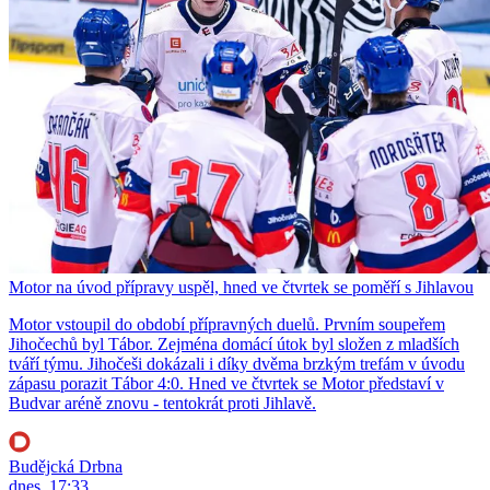
Motor na úvod přípravy uspěl, hned ve čtvrtek se poměří s Jihlavou
Motor vstoupil do období přípravných duelů. Prvním soupeřem
Jihočechů byl Tábor. Zejména domácí útok byl složen z mladších
tváří týmu. Jihočeši dokázali i díky dvěma brzkým trefám v úvodu
zápasu porazit Tábor 4:0. Hned ve čtvrtek se Motor představí v
Budvar aréně znovu - tentokrát proti Jihlavě.
Budějcká Drbna
dnes, 17:33