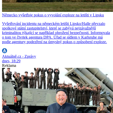
Německo vyšetřuje pokus o vyvolání exploze na letišti v Lipsku
Vyšetřování incidentu na německém letišti Lipsko/Halle převzalo
spolkové státní zastupitelství, které se zabývá nejzávažnější
kriminalitou týkající se například ohrožení bezpečnosti. Informovala
o tom ve čtvrtek agentura DPA. Úřad se sídlem v Karlsruhe má
podle agentury podezření na úmyslný pokus o způsobení exploze.
Aktuálně.cz - Zprávy
dnes, 18:29
Reklama