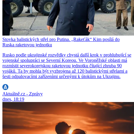
Stovka balistických střel pro Putina. „Rakeťák“ Kim posílá do
Ruska raketovou jednotku
Rusko podle ukrajinské rozvědky chystá další krok v prohlubující se
vojenské spolupráci se Severní Koreou. Ve Voroněžské oblasti má
rozmístit severokorejskou raketovou jednotku čítající zhruba 90
vojáků. Ta by mohla být vyzbrojena až 120 balistickými střelami a
šesti odpalovacími zařízeními určenými k útokům na Ukrajinu.
Aktuálně.cz - Zprávy
dnes, 18:19