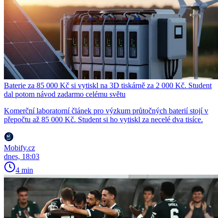
Baterie za 85 000 Kč si vytiskl na 3D tiskárně za 2 000 Kč. Student
dal potom návod zadarmo celému světu
Komerční laboratorní článek pro výzkum průtočných baterií stojí v
přepočtu až 85 000 Kč. Student si ho vytiskl za necelé dva tisíce.
Mobify.cz
dnes, 18:03
4 min