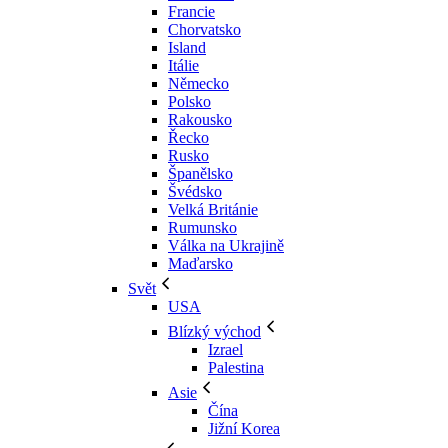
Francie
Chorvatsko
Island
Itálie
Německo
Polsko
Rakousko
Řecko
Rusko
Španělsko
Švédsko
Velká Británie
Rumunsko
Válka na Ukrajině
Maďarsko
Svět
USA
Blízký východ
Izrael
Palestina
Asie
Čína
Jižní Korea