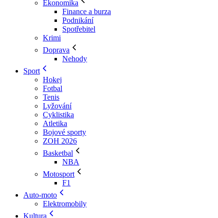
Ekonomika
Finance a burza
Podnikání
Spotřebitel
Krimi
Doprava
Nehody
Sport
Hokej
Fotbal
Tenis
Lyžování
Cyklistika
Atletika
Bojové sporty
ZOH 2026
Basketbal
NBA
Motosport
F1
Auto-moto
Elektromobily
Kultura