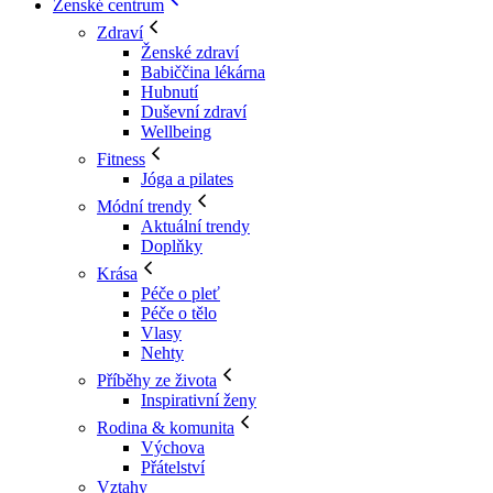
Ženské centrum
Zdraví
Ženské zdraví
Babiččina lékárna
Hubnutí
Duševní zdraví
Wellbeing
Fitness
Jóga a pilates
Módní trendy
Aktuální trendy
Doplňky
Krása
Péče o pleť
Péče o tělo
Vlasy
Nehty
Příběhy ze života
Inspirativní ženy
Rodina & komunita
Výchova
Přátelství
Vztahy