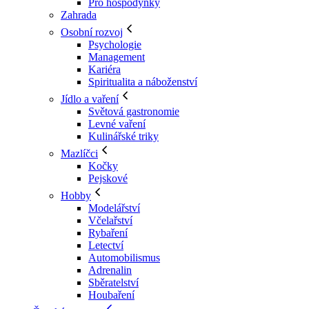
Pro hospodyňky
Zahrada
Osobní rozvoj
Psychologie
Management
Kariéra
Spiritualita a náboženství
Jídlo a vaření
Světová gastronomie
Levné vaření
Kulinářské triky
Mazlíčci
Kočky
Pejskové
Hobby
Modelářství
Včelařství
Rybaření
Letectví
Automobilismus
Adrenalin
Sběratelství
Houbaření