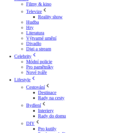
Filmy & kino
Televize
Reality show
Hudba
Hry
Literatura
Výtvarné umění
Divadlo
Digi a stream
Celebrity
Módní policie
Pro pamětníky
Nové tváře
Lifestyle
Cestování
Destinace
Rady na cesty
Bydlení
Interiery
Rady do domu
DIY
Pro kutily