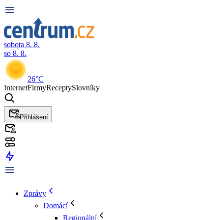
sobota 8. 8.
so 8. 8.
26°C
Internet
Firmy
Recepty
Slovníky
Přihlášení
Zprávy
Domácí
Regionální