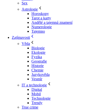
Sex
Astrologie
Horoskopy
Tarot a karty
Andělé a tajemná znamení
Numerologie
Tajemno
Zajímavosti
Věda
Biologie
Ekologie
Fyzika
Geografie
Historie
Chemie
Jazykověda
Vesmír
IT a technologie
Digital
Mobil
Technologie
Trendy
True crime