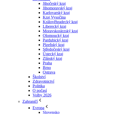
Jihočeský kraj
Jihomoravský kraj
Karlovarský kraj
Kraj Vysočina
Králověhradecký kraj
Liberecký kraj
Moravskoslezský kraj
Olomoucký kraj
Pardubický kraj
Plzeňský kraj
Středočeský kraj
Ústecký kraj
Zlínský kraj
Praha
Brno
Ostrava
Školství
Zdravotnictví
Politika
O počasí
Volby 2026
Zahraničí
Evropa
Slovensko