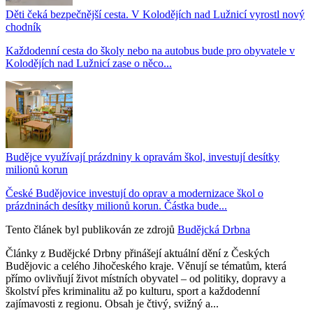
Děti čeká bezpečnější cesta. V Kolodějích nad Lužnicí vyrostl nový
chodník
Každodenní cesta do školy nebo na autobus bude pro obyvatele v
Kolodějích nad Lužnicí zase o něco...
Budějce využívají prázdniny k opravám škol, investují desítky
milionů korun
České Budějovice investují do oprav a modernizace škol o
prázdninách desítky milionů korun. Částka bude...
Tento článek byl publikován ze zdrojů
Budějcká Drbna
Články z Budějcké Drbny přinášejí aktuální dění z Českých
Budějovic a celého Jihočeského kraje. Věnují se tématům, která
přímo ovlivňují život místních obyvatel – od politiky, dopravy a
školství přes kriminalitu až po kulturu, sport a každodenní
zajímavosti z regionu. Obsah je čtivý, svižný a...