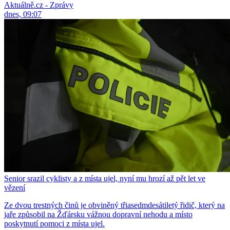
Aktuálně.cz - Zprávy
dnes, 09:07
Senior srazil cyklisty a z místa ujel, nyní mu hrozí až pět let ve
vězení
Ze dvou trestných činů je obviněný třiasedmdesátiletý řidič, který na
jaře způsobil na Žďársku vážnou dopravní nehodu a místo
poskytnutí pomoci z místa ujel.