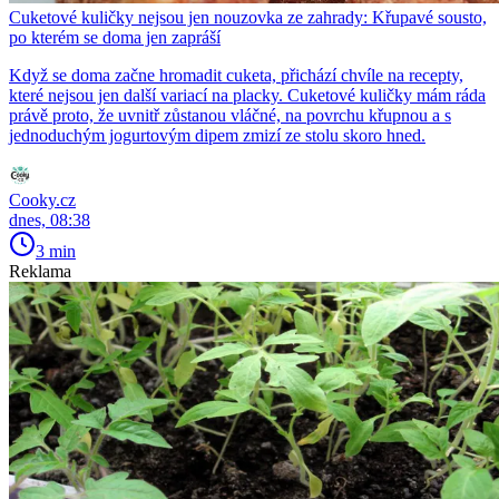
Cuketové kuličky nejsou jen nouzovka ze zahrady: Křupavé sousto,
po kterém se doma jen zapráší
Když se doma začne hromadit cuketa, přichází chvíle na recepty,
které nejsou jen další variací na placky. Cuketové kuličky mám ráda
právě proto, že uvnitř zůstanou vláčné, na povrchu křupnou a s
jednoduchým jogurtovým dipem zmizí ze stolu skoro hned.
Cooky.cz
dnes, 08:38
3 min
Reklama