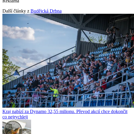
Reklama
Další články z
Budějcká Drbna
Kraj nabízí za Dynamo 32,55 milionu. Převod akcií chce dokončit
co nejrychleji