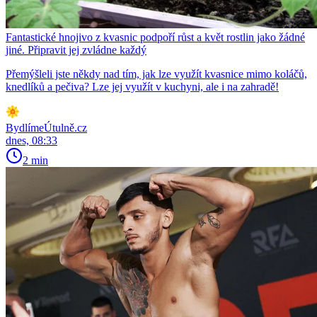
Fantastické hnojivo z kvasnic podpoří růst a květ rostlin jako žádné
jiné. Připravit jej zvládne každý
Přemýšleli jste někdy nad tím, jak lze využít kvasnice mimo koláčů,
knedlíků a pečiva? Lze jej využít v kuchyni, ale i na zahradě!
BydlímeÚtulně.cz
dnes, 08:33
2 min