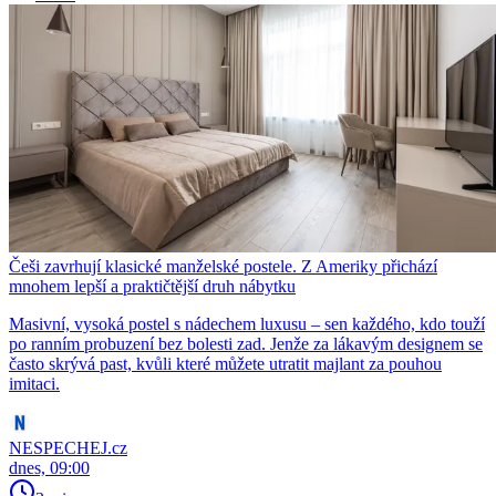
Češi zavrhují klasické manželské postele. Z Ameriky přichází
mnohem lepší a praktičtější druh nábytku
Masivní, vysoká postel s nádechem luxusu – sen každého, kdo touží
po ranním probuzení bez bolesti zad. Jenže za lákavým designem se
často skrývá past, kvůli které můžete utratit majlant za pouhou
imitaci.
NESPECHEJ.cz
dnes, 09:00