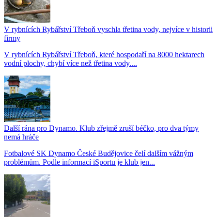
V rybnících Rybářství Třeboň vyschla třetina vody, nejvíce v historii
firmy
V rybnících Rybářství Třeboň, které hospodaří na 8000 hektarech
vodní plochy, chybí více než třetina vody....
Další rána pro Dynamo. Klub zřejmě zruší béčko, pro dva týmy
nemá hráče
Fotbalové SK Dynamo České Budějovice čelí dalším vážným
problémům. Podle informací iSportu je klub jen...