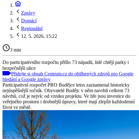
Zprávy
Domácí
Regionální
12. 5. 2026, 15:22
3 min
Do participativního rozpočtu přišlo 73 nápadů, lidé chtějí parky i
bezpečnější ulice
Přidejte si obsah Centrum.cz do oblíbených zdrojů pro Google
hledání a Google zprávy
Participativní rozpočet PRO Budějce letos zaznamenal historicky
nejúspěšnější ročník. Obyvatelé Budějc v něm navrhli celkem 73
návrhů, což je nejvíc od vzniku projektu. Ve hře jsou investice do
veřejného prostoru i drobnější úpravy, které mají zlepšit každodenní
život ve městě.