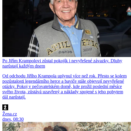
Po Jiřím Krampolovi zůstal pokojík i nevyřešené závazky. Dluhy
narůstají každým dnem
Od odchodu Jiřího Krampola uplynul více než rok. Přesto se kolem
pozůstalosti legendárního herce a baviče stále objevují nevyřešené
otázky. Pokoj v pečovatelském domě, kde prožil poslední měsíce
svého života, zůstává uzavřený a náklady spojené s jeho pobytem
dál narůstají.
Žena.cz
dnes, 08:30