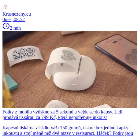
Krasnezeny.eu
dnes, 08:52
2 min
Fotky z mobilu vytiskne za 5 sekund a vejde se do kapsy. Lidl
prodává tiskárnu za 799 Kč, která nepotřebuje inkoust
Kapesní tiskárna z Lidlu váží 150 gramů, tiskne bez jediné kapky
inkoustu a stojí méně než dvě pizzy v restauraci. Háček? Fotky jsou