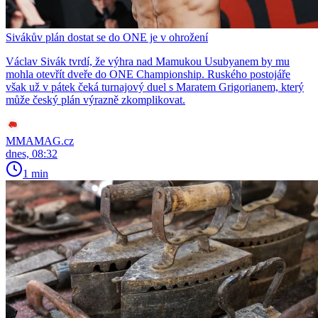
Sivákův plán dostat se do ONE je v ohrožení
Václav Sivák tvrdí, že výhra nad Mamukou Usubyanem by mu
mohla otevřít dveře do ONE Championship. Ruského postojáře
však už v pátek čeká turnajový duel s Maratem Grigorianem, který
může český plán výrazně zkomplikovat.
MMAMAG.cz
dnes, 08:32
1 min