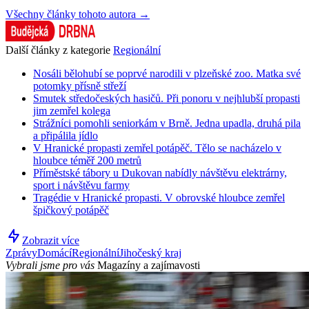
Všechny články tohoto autora →
Další články z kategorie
Regionální
Nosáli bělohubí se poprvé narodili v plzeňské zoo. Matka své
potomky přísně střeží
Smutek středočeských hasičů. Při ponoru v nejhlubší propasti
jim zemřel kolega
Strážníci pomohli seniorkám v Brně. Jedna upadla, druhá pila
a připálila jídlo
V Hranické propasti zemřel potápěč. Tělo se nacházelo v
hloubce téměř 200 metrů
Příměstské tábory u Dukovan nabídly návštěvu elektrárny,
sport i návštěvu farmy
Tragédie v Hranické propasti. V obrovské hloubce zemřel
špičkový potápěč
Zobrazit více
Zprávy
Domácí
Regionální
Jihočeský kraj
Vybrali jsme pro vás
Magazíny a zajímavosti