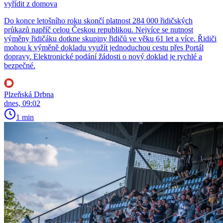
vyřídit z domova
Do konce letošního roku skončí platnost 284 000 řidičských
průkazů napříč celou Českou republikou. Nejvíce se nutnost
výměny řidičáku dotkne skupiny řidičů ve věku 61 let a více. Řidiči
mohou k výměně dokladu využít jednoduchou cestu přes Portál
dopravy. Elektronické podání žádosti o nový doklad je rychlé a
bezpečné.
Plzeňská Drbna
dnes, 09:02
1 min