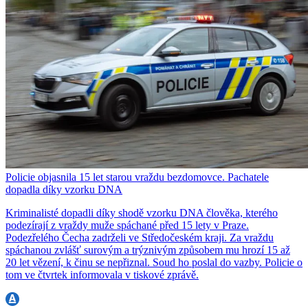
Policie objasnila 15 let starou vraždu bezdomovce. Pachatele
dopadla díky vzorku DNA
Kriminalisté dopadli díky shodě vzorku DNA člověka, kterého
podezírají z vraždy muže spáchané před 15 lety v Praze.
Podezřelého Čecha zadrželi ve Středočeském kraji. Za vraždu
spáchanou zvlášť surovým a trýznivým způsobem mu hrozí 15 až
20 let vězení, k činu se nepřiznal. Soud ho poslal do vazby. Policie o
tom ve čtvrtek informovala v tiskové zprávě.