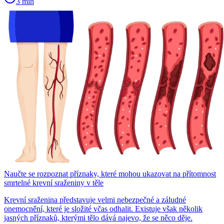
3 min
Naučte se rozpoznat příznaky, které mohou ukazovat na přítomnost
smrtelné krevní sraženiny v těle
Krevní sraženina představuje velmi nebezpečné a záludné
onemocnění, které je složité včas odhalit. Existuje však několik
jasných příznaků, kterými tělo dává najevo, že se něco děje.