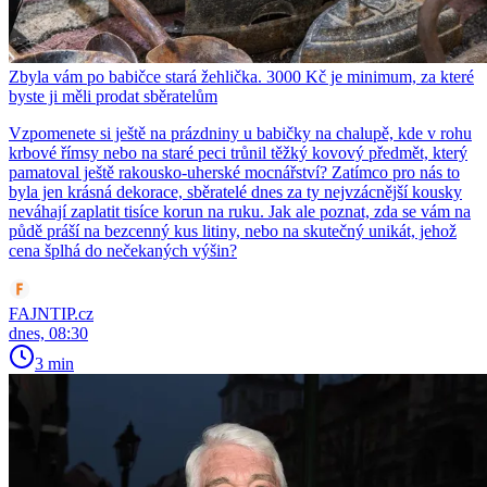
Zbyla vám po babičce stará žehlička. 3000 Kč je minimum, za které
byste ji měli prodat sběratelům
Vzpomenete si ještě na prázdniny u babičky na chalupě, kde v rohu
krbové římsy nebo na staré peci trůnil těžký kovový předmět, který
pamatoval ještě rakousko-uherské mocnářství? Zatímco pro nás to
byla jen krásná dekorace, sběratelé dnes za ty nejvzácnější kousky
neváhají zaplatit tisíce korun na ruku. Jak ale poznat, zda se vám na
půdě práší na bezcenný kus litiny, nebo na skutečný unikát, jehož
cena šplhá do nečekaných výšin?
FAJNTIP.cz
dnes, 08:30
3 min