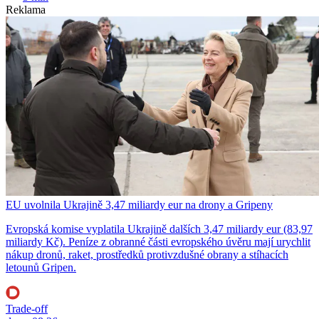
Reklama
EU uvolnila Ukrajině 3,47 miliardy eur na drony a Gripeny
Evropská komise vyplatila Ukrajině dalších 3,47 miliardy eur (83,97
miliardy Kč). Peníze z obranné části evropského úvěru mají urychlit
nákup dronů, raket, prostředků protivzdušné obrany a stíhacích
letounů Gripen.
Trade-off