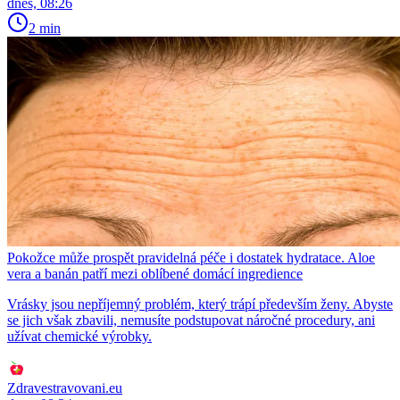
dnes, 08:26
2 min
Pokožce může prospět pravidelná péče i dostatek hydratace. Aloe
vera a banán patří mezi oblíbené domácí ingredience
Vrásky jsou nepříjemný problém, který trápí především ženy. Abyste
se jich však zbavili, nemusíte podstupovat náročné procedury, ani
užívat chemické výrobky.
Zdravestravovani.eu