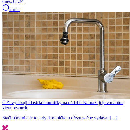
dnes, 08:24
2 min
Češi vyhazují klasické houbičky na nádobí. Nahrazují je variantou,
která nesmrdí
Stačí pár dní a je to tady. Houbička u dřezu začne vydávat […]