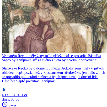
Ve starém Řecku měly ženy málo příležitostí se prosadit. Básnířka
Sapfó byla výjimka, už za svého života byla velmi obdivována
Starověké Řecko bylo doménou mužů. Ačkoliv ženy měly v jistých
ohledech lepší pozici než v křesťanském středověku, jen málo z nich
se prosadilo po literární stránce a jejich jména znají i dnešní lidé.
Básnířka Sapfó představuje výjimku.
NESPECHEJ.cz
dnes, 08:30
3 min