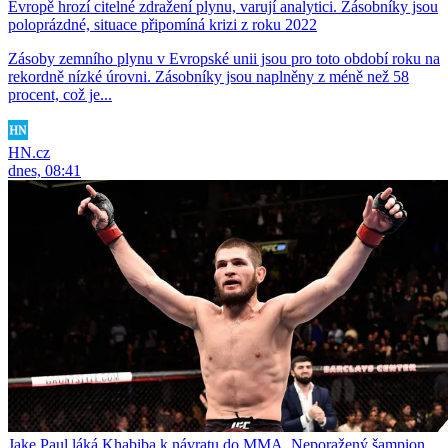
Evropě hrozí citelné zdražení plynu, varují analytici. Zásobníky jsou
poloprázdné, situace připomíná krizi z roku 2022
Zásoby zemního plynu v Evropské unii jsou pro toto období roku na
rekordně nízké úrovni. Zásobníky jsou naplněny z méně než 58
procent, což je...
HN.cz
dnes, 08:41
Jake Paul láká Khabiba k návratu do MMA. Neporažený šampion