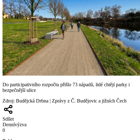
Do participativního rozpočtu přišlo 73 nápadů, lidé chtějí parky i
bezpečnější ulice
Zdroj
:
Budějcká Drbna | Zprávy z Č. Budějovic a jižních Čech
Sdílet
Denní
výzva
0