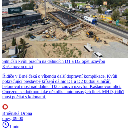
Silničáři kvůli pracím na dálnicích D1 a D2 opět uzavřou
Kaštanovou ulici
Řidiče v Brně čeká o víkendu další dopravní komplikace. Kvůli
pokračující přestavbě křížení dálnic D1 a D2 budou silničáři
betonovat most nad dálnicí D2 a znovu uzavřou Kaštanovou ulici.
Omezení se dotknou také několika autobusových linek MHD, řidiči
musí počítat s kolonami.
Brněnská Drbna
dnes, 09:00
1 min