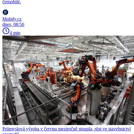
černobílé.
Mobify.cz
dnes, 08:50
4 min
Průmyslová výroba v červnu meziročně stoupla, růst ve stavebnictví