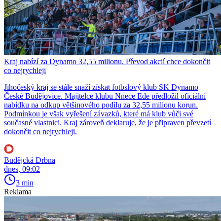
Kraj nabízí za Dynamo 32,55 milionu. Převod akcií chce dokončit
co nejrychleji
Jihočeský kraj se stále snaží získat fotbslový klub SK Dynamo
České Budějovice. Majitelce klubu Nnece Ede předložil oficiální
nabídku na odkup většinového podílu za 32,55 milionu korun.
Podmínkou je však vyřešení závazků, které má klub vůči své
současné vlastnici. Kraj zároveň deklaruje, že je připraven převzetí
dokončit co nejrychleji.
Budějcká Drbna
dnes, 09:02
3 min
Reklama