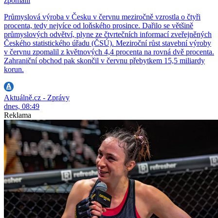
zpomalil
Průmyslová výroba v Česku v červnu meziročně vzrostla o čtyři
procenta, tedy nejvíce od loňského prosince. Dařilo se většině
průmyslových odvětví, plyne ze čtvrtečních informací zveřejněných
Českého statistického úřadu (ČSÚ). Meziroční růst stavební výroby
v červnu zpomalil z květnových 4,4 procenta na rovná dvě procenta.
Zahraniční obchod pak skončil v červnu přebytkem 15,5 miliardy
korun.
Aktuálně.cz - Zprávy
dnes, 08:49
Reklama