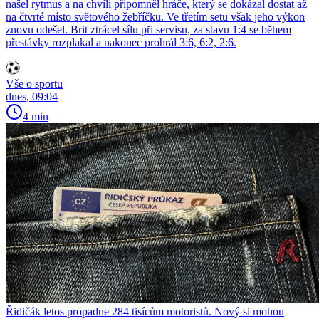
našel rytmus a na chvíli připomněl hráče, který se dokázal dostat až
na čtvrté místo světového žebříčku. Ve třetím setu však jeho výkon
znovu odešel. Brit ztrácel sílu při servisu, za stavu 1:4 se během
přestávky rozplakal a nakonec prohrál 3:6, 6:2, 2:6.
Vše o sportu
dnes, 09:04
4 min
Řidičák letos propadne 284 tisícům motoristů. Nový si mohou