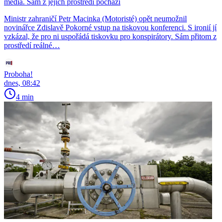
média. Sám z jejich prostředí pochází
Ministr zahraničí Petr Macinka (Motoristé) opět neumožnil
novinářce Zdislavě Pokorné vstup na tiskovou konferenci. S ironií jí
vzkázal, že pro ni uspořádá tiskovku pro konspirátory. Sám přitom z
prostředí reálné…
Proboha!
dnes, 08:42
4 min