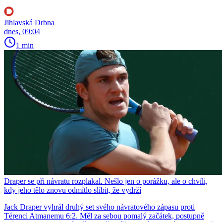
Jihlavská Drbna
dnes, 09:04
1 min
Draper se při návratu rozplakal. Nešlo jen o porážku, ale o chvíli,
kdy jeho tělo znovu odmítlo slíbit, že vydrží
Jack Draper vyhrál druhý set svého návratového zápasu proti
Térenci Atmanemu 6:2. Měl za sebou pomalý začátek, postupně