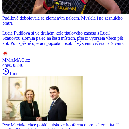
Pudilová dobojovala se zlomeným palcem. Myslela i na zesnulého
bratra
Lucie Pudilová si ve druhém kole titulového zápasu s Lucií
Szabovou zlomila palec na šesti místech, přesto vydržela všech pět
kol. Po úspěšné operaci popsala i osobní význam večera na Štvanici.
MMAMAG.cz
dnes, 08:46
1 min
Petr Macinka chce pořádat tiskové konference pro „alternativní“