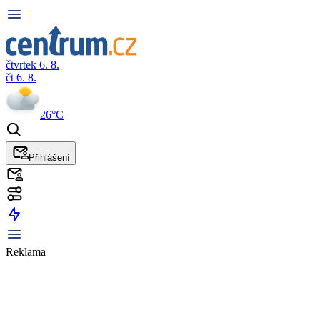
čtvrtek 6. 8.
čt 6. 8.
26°C
Přihlášení
Reklama