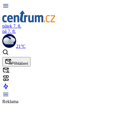
pátek 7. 8.
pá 7. 8.
21°C
Přihlášení
Reklama