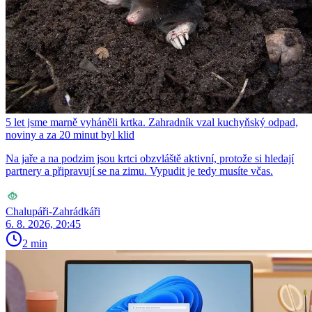
5 let jsme marně vyháněli krtka. Zahradník vzal kuchyňský odpad,
noviny a za 20 minut byl klid
Na jaře a na podzim jsou krtci obzvláště aktivní, protože si hledají
partnery a připravují se na zimu. Vypudit je tedy musíte včas.
Chalupáři-Zahrádkáři
6. 8. 2026, 20:45
2 min