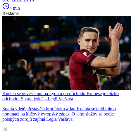
4 min
Reklama
Kuchta se nevešel ani na Lyon a po příchodu Brunese je blízko
odchodu. Sparta jedná s Legií Varšava
Sparta v létě přestavěla hrot útoku a Jan Kuchta se ocitl mimo
nominaci na klíčový evropský zápas. O jeho služby se podle
polských zdrojů zajímá Legia Varšava.