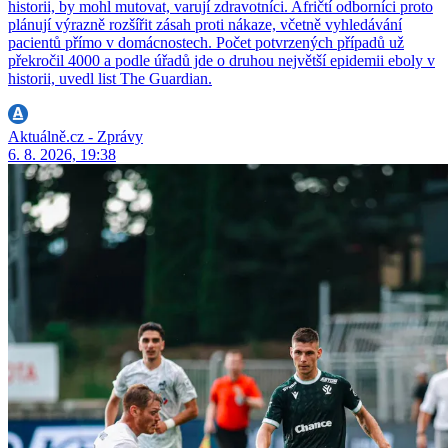
historii, by mohl mutovat, varují zdravotníci. Afričtí odborníci proto
plánují výrazně rozšířit zásah proti nákaze, včetně vyhledávání
pacientů přímo v domácnostech. Počet potvrzených případů už
překročil 4000 a podle úřadů jde o druhou největší epidemii eboly v
historii, uvedl list The Guardian.
Aktuálně.cz - Zprávy
6. 8. 2026, 19:38