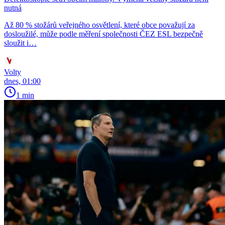
nutná
Až 80 % stožárů veřejného osvětlení, které obce považují za
dosloužilé, může podle měření společnosti ČEZ ESL bezpečně
sloužit i…
Volty
dnes, 01:00
1 min