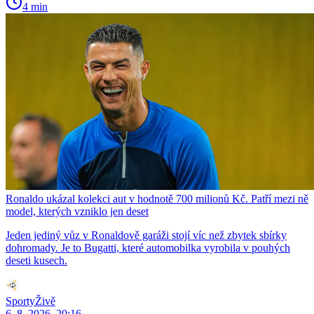
4 min
Ronaldo ukázal kolekci aut v hodnotě 700 milionů Kč. Patří mezi ně
model, kterých vzniklo jen deset
Jeden jediný vůz v Ronaldově garáži stojí víc než zbytek sbírky
dohromady. Je to Bugatti, které automobilka vyrobila v pouhých
deseti kusech.
SportyŽivě
6. 8. 2026, 20:16