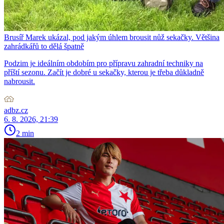
Brusíř Marek ukázal, pod jakým úhlem brousit nůž sekačky. Většina
zahrádkářů to dělá špatně
Podzim je ideálním obdobím pro přípravu zahradní techniky na
příští sezonu. Začít je dobré u sekačky, kterou je třeba důkladně
nabrousit.
adbz.cz
6. 8. 2026, 21:39
2 min