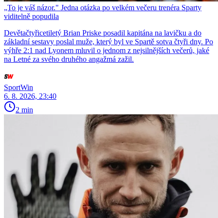
„To je váš názor." Jedna otázka po velkém večeru trenéra Sparty
viditelně popudila
Devětačtyřicetiletý Brian Priske posadil kapitána na lavičku a do
základní sestavy poslal muže, který byl ve Spartě sotva čtyři dny. Po
výhře 2:1 nad Lyonem mluvil o jednom z nejsilnějších večerů, jaké
na Letné za svého druhého angažmá zažil.
SportWin
6. 8. 2026, 23:40
2 min