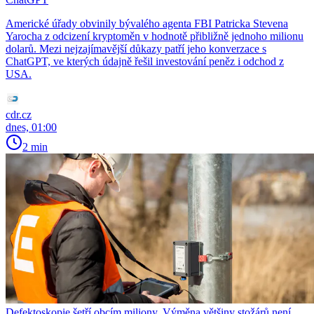
Americké úřady obvinily bývalého agenta FBI Patricka Stevena
Yarocha z odcizení kryptoměn v hodnotě přibližně jednoho milionu
dolarů. Mezi nejzajímavější důkazy patří jeho konverzace s
ChatGPT, ve kterých údajně řešil investování peněz i odchod z
USA.
cdr.cz
dnes, 01:00
2 min
Defektoskopie šetří obcím miliony. Výměna většiny stožárů není