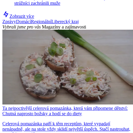
strážníci zachránili muže
Zobrazit více
Zprávy
Domácí
Regionální
Liberecký kraj
Vybrali jsme pro vás
Magazíny a zajímavosti
Ta nejpoctivější celerová pomazánka, která vám připomene dětství:
Chutná naprosto božsky a hodí se do diety
Celerová pomazánka patří k těm receptům, které vypadají
nenápadně, ale na stole vždy sklidí největší úspěch. Stačí nastrouhat,