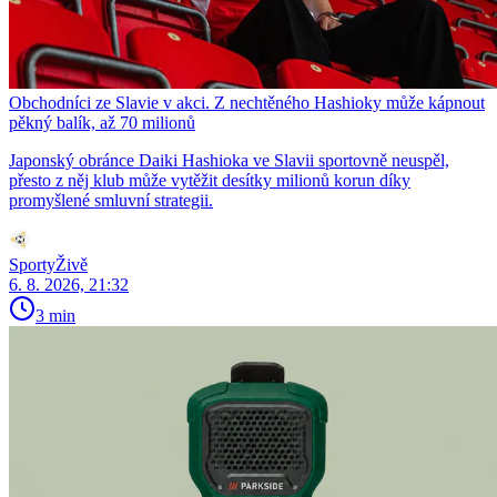
Obchodníci ze Slavie v akci. Z nechtěného Hashioky může kápnout
pěkný balík, až 70 milionů
Japonský obránce Daiki Hashioka ve Slavii sportovně neuspěl,
přesto z něj klub může vytěžit desítky milionů korun díky
promyšlené smluvní strategii.
SportyŽivě
6. 8. 2026, 21:32
3 min