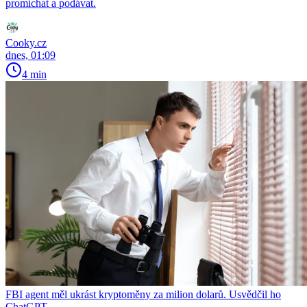
promíchat a podávat.
Cooky.cz
dnes, 01:09
4 min
FBI agent měl ukrást kryptoměny za milion dolarů. Usvědčil ho
ChatGPT