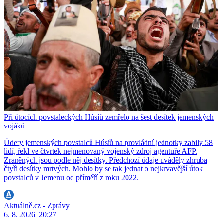
Při útocích povstaleckých Húsíů zemřelo na šest desítek jemenských
vojáků
Údery jemenských povstalců Húsíů na provládní jednotky zabily 58
lidí, řekl ve čtvrtek nejmenovaný vojenský zdroj agentuře AFP.
Zraněných jsou podle něj desítky. Předchozí údaje uváděly zhruba
čtyři desítky mrtvých. Mohlo by se tak jednat o nejkrvavější útok
povstalců v Jemenu od příměří z roku 2022.
Aktuálně.cz - Zprávy
6. 8. 2026, 20:27