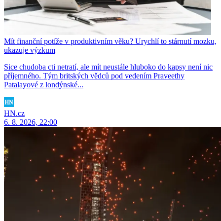
Mít finanční potíže v produktivním věku? Urychlí to stárnutí mozku,
ukazuje výzkum
Sice chudoba cti netratí, ale mít neustále hluboko do kapsy není nic
příjemného. Tým britských vědců pod vedením Praveethy
Patalayové z londýnské...
HN.cz
6. 8. 2026, 22:00