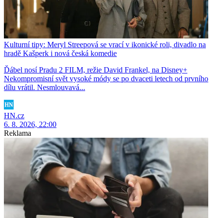
Kulturní tipy: Meryl Streepová se vrací v ikonické roli, divadlo na
hradě Kašperk i nová česká komedie
Ďábel nosí Pradu 2 FILM, režie David Frankel, na Disney+
Nekompromisní svět vysoké módy se po dvaceti letech od prvního
dílu vrátil. Nesmlouvavá...
HN.cz
6. 8. 2026, 22:00
Reklama