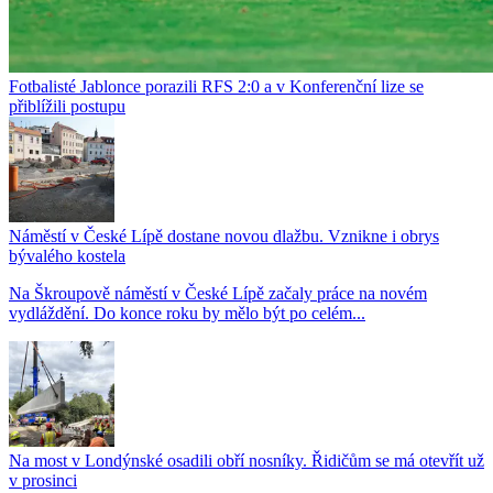
Fotbalisté Jablonce porazili RFS 2:0 a v Konferenční lize se
přiblížili postupu
Náměstí v České Lípě dostane novou dlažbu. Vznikne i obrys
bývalého kostela
Na Škroupově náměstí v České Lípě začaly práce na novém
vydláždění. Do konce roku by mělo být po celém...
Na most v Londýnské osadili obří nosníky. Řidičům se má otevřít už
v prosinci