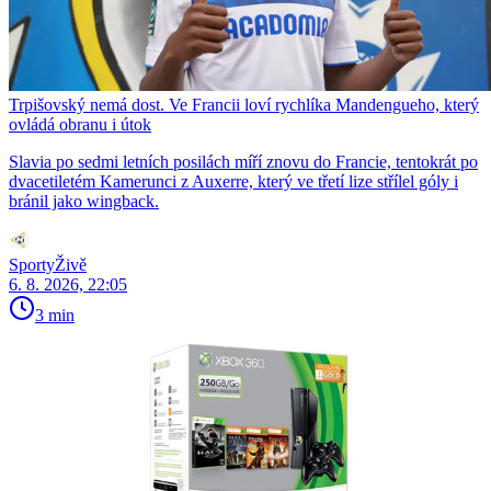
Trpišovský nemá dost. Ve Francii loví rychlíka Mandengueho, který
ovládá obranu i útok
Slavia po sedmi letních posilách míří znovu do Francie, tentokrát po
dvacetiletém Kamerunci z Auxerre, který ve třetí lize střílel góly i
bránil jako wingback.
SportyŽivě
6. 8. 2026, 22:05
3 min