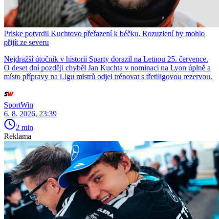
Priske potvrdil Kuchtovo přeřazení k béčku. Rozuzlení by mohlo
přijít ze severu
Nejdražší útočník v historii Sparty dorazil na Letnou 25. července.
O deset dní později chyběl Jan Kuchta v nominaci na Lyon úplně a
místo přípravy na Ligu mistrů odjel trénovat s třetiligovou rezervou.
SportWin
6. 8. 2026, 23:39
2 min
Reklama