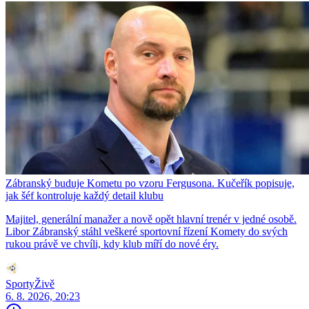
Zábranský buduje Kometu po vzoru Fergusona. Kučeřík popisuje,
jak šéf kontroluje každý detail klubu
Majitel, generální manažer a nově opět hlavní trenér v jedné osobě.
Libor Zábranský stáhl veškeré sportovní řízení Komety do svých
rukou právě ve chvíli, kdy klub míří do nové éry.
SportyŽivě
6. 8. 2026, 20:23