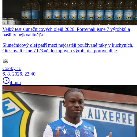
Velký test slunečnicových olejů 2026: Porovnali jsme 7 výrobků a
našli ty nejkvalitnější
Slunečnicový olej patří mezi nejčastěji používané tuky v kuchyních.
Otestovali jsme 7 běžně dostupných výrobků a porovnali je.
Cooky.cz
6. 8. 2026, 22:40
4 min