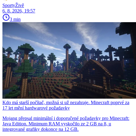
SportyŽivě
6. 8. 2026, 19:57
3 min
Kdo má starší počítač, možná si už nezahraje. Minecraft poprvé za
17 let mění hardwarové požadavky
Mojang přepsal minimální i doporučené požadavky pro Minecraft:
Java Edition. Minimum RAM vyskočilo ze 2 GB na 8, u
integrované grafiky dokonce na 12 GB.