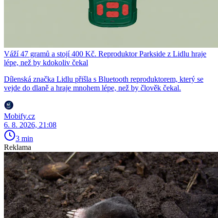
Váží 47 gramů a stojí 400 Kč. Reproduktor Parkside z Lidlu hraje
lépe, než by kdokoliv čekal
Dílenská značka Lidlu přišla s Bluetooth reproduktorem, který se
vejde do dlaně a hraje mnohem lépe, než by člověk čekal.
Mobify.cz
6. 8. 2026, 21:08
3 min
Reklama