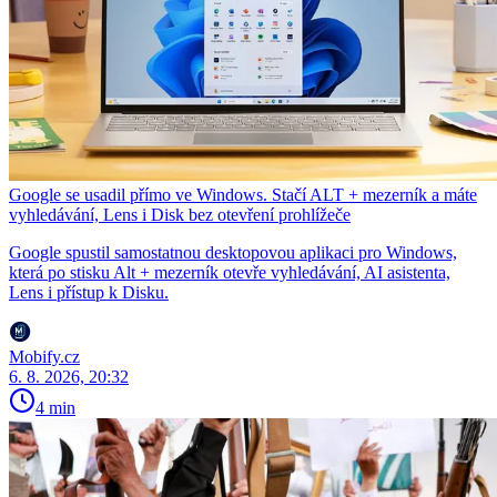
Google se usadil přímo ve Windows. Stačí ALT + mezerník a máte
vyhledávání, Lens i Disk bez otevření prohlížeče
Google spustil samostatnou desktopovou aplikaci pro Windows,
která po stisku Alt + mezerník otevře vyhledávání, AI asistenta,
Lens i přístup k Disku.
Mobify.cz
6. 8. 2026, 20:32
4 min