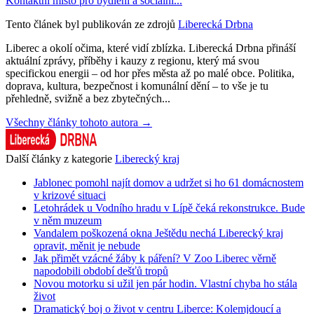
Kontaktní místo pro bydlení a sociální...
Tento článek byl publikován ze zdrojů
Liberecká Drbna
Liberec a okolí očima, které vidí zblízka. Liberecká Drbna přináší
aktuální zprávy, příběhy i kauzy z regionu, který má svou
specifickou energii – od hor přes města až po malé obce. Politika,
doprava, kultura, bezpečnost i komunální dění – to vše je tu
přehledně, svižně a bez zbytečných...
Všechny články tohoto autora →
Další články z kategorie
Liberecký kraj
Jablonec pomohl najít domov a udržet si ho 61 domácnostem
v krizové situaci
Letohrádek u Vodního hradu v Lípě čeká rekonstrukce. Bude
v něm muzeum
Vandalem poškozená okna Ještědu nechá Liberecký kraj
opravit, měnit je nebude
Jak přimět vzácné žáby k páření? V Zoo Liberec věrně
napodobili období dešťů tropů
Novou motorku si užil jen pár hodin. Vlastní chyba ho stála
život
Dramatický boj o život v centru Liberce: Kolemjdoucí a