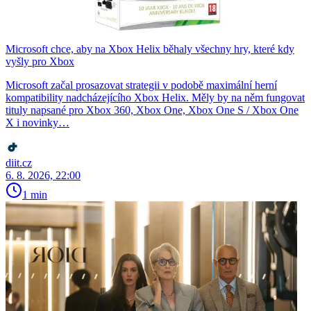
Microsoft chce, aby na Xbox Helix běhaly všechny hry, které kdy
vyšly pro Xbox
Microsoft začal prosazovat strategii v podobě maximální herní
kompatibility nadcházejícího Xbox Helix. Měly by na něm fungovat
tituly napsané pro Xbox 360, Xbox One, Xbox One S / Xbox One
X i novinky…
diit.cz
6. 8. 2026, 22:00
1 min