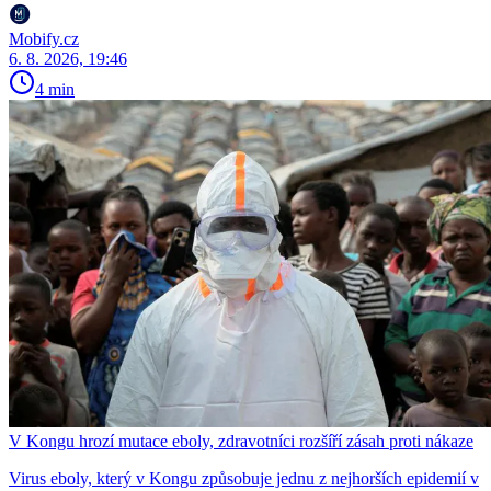
Mobify.cz
6. 8. 2026, 19:46
4 min
V Kongu hrozí mutace eboly, zdravotníci rozšíří zásah proti nákaze
Virus eboly, který v Kongu způsobuje jednu z nejhorších epidemií v