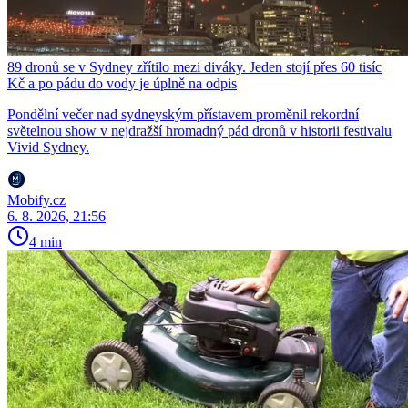
89 dronů se v Sydney zřítilo mezi diváky. Jeden stojí přes 60 tisíc
Kč a po pádu do vody je úplně na odpis
Pondělní večer nad sydneyským přístavem proměnil rekordní
světelnou show v nejdražší hromadný pád dronů v historii festivalu
Vivid Sydney.
Mobify.cz
6. 8. 2026, 21:56
4 min