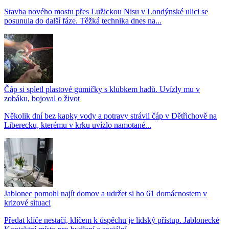
Stavba nového mostu přes Lužickou Nisu v Londýnské ulici se
posunula do další fáze. Těžká technika dnes na...
Čáp si spletl plastové gumičky s klubkem hadů. Uvízly mu v
zobáku, bojoval o život
Několik dní bez kapky vody a potravy strávil čáp v Dětřichově na
Liberecku, kterému v krku uvízlo namotané...
Jablonec pomohl najít domov a udržet si ho 61 domácnostem v
krizové situaci
Předat klíče nestačí, klíčem k úspěchu je lidský přístup. Jablonecké