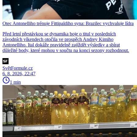
Otec Antonelliho trénuje Fittipaldiho syna: Brazilec vychvaluje lídra
Před letní přestávkou se dynamika boje o titul v posledních
závodních víkendech otočila ve prospěch Andrey Kimiho
Antonelliho. Ital dokáže pravidelně zajíždět výsledky a sbírat
důležité body, které mohou v součtu na konci sezony rozhodnout.
SvětFormule.cz
6. 8. 2026, 22:47
1 min