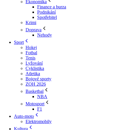
Ekonomika
Finance a burza
Podnikání
Spotřebitel
Krimi
Doprava
Nehody
Sport
Hokej
Fotbal
Tenis
Lyžování
Cyklistika
Atletika
Bojové sporty
ZOH 2026
Basketbal
NBA
Motosport
F1
Auto-moto
Elektromobily
Kultura