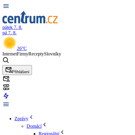
pátek 7. 8.
pá 7. 8.
26°C
Internet
Firmy
Recepty
Slovníky
Přihlášení
Zprávy
Domácí
Regionální