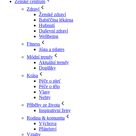
Ženské centrum
Zdraví
Ženské zdraví
Babiččina lékárna
Hubnutí
Duševní zdraví
Wellbeing
Fitness
Jóga a pilates
Módní trendy
Aktuální trendy
Doplňky
Krása
Péče o pleť
Péče o tělo
Vlasy
Nehty
Příběhy ze života
Inspirativní ženy
Rodina & komunita
Výchova
Přátelství
Vztahy