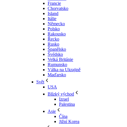
Francie
Chorvatsko
Island
Itálie
Německo
Polsko
Rakousko
Řecko
Rusko
Španělsko
Švédsko
Velká Británie
Rumunsko
Válka na Ukrajině
Maďarsko
Svět
USA
Blízký východ
Izrael
Palestina
Asie
Čína
Jižní Korea