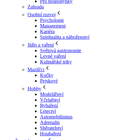
Pro hospodyňky
Zahrada
Osobní rozvoj
Psychologie
Management
Kariéra
Spiritualita a náboženství
Jídlo a vaření
Světová gastronomie
Levné vaření
Kulinářské triky
Mazlíčci
Kočky
Pejskové
Hobby
Modelářství
Včelařství
Rybaření
Letectví
Automobilismus
Adrenalin
Sběratelství
Houbaření