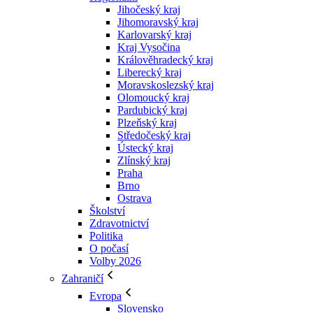
Jihočeský kraj
Jihomoravský kraj
Karlovarský kraj
Kraj Vysočina
Králověhradecký kraj
Liberecký kraj
Moravskoslezský kraj
Olomoucký kraj
Pardubický kraj
Plzeňský kraj
Středočeský kraj
Ústecký kraj
Zlínský kraj
Praha
Brno
Ostrava
Školství
Zdravotnictví
Politika
O počasí
Volby 2026
Zahraničí
Evropa
Slovensko