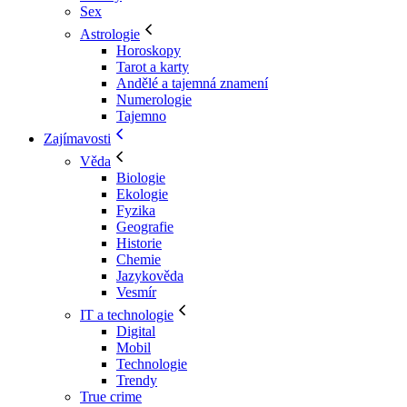
Sex
Astrologie
Horoskopy
Tarot a karty
Andělé a tajemná znamení
Numerologie
Tajemno
Zajímavosti
Věda
Biologie
Ekologie
Fyzika
Geografie
Historie
Chemie
Jazykověda
Vesmír
IT a technologie
Digital
Mobil
Technologie
Trendy
True crime