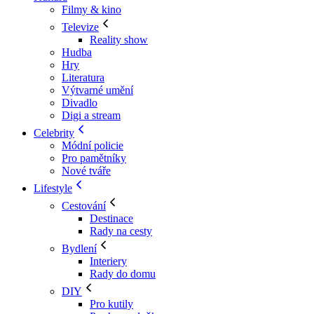
Filmy & kino
Televize
Reality show
Hudba
Hry
Literatura
Výtvarné umění
Divadlo
Digi a stream
Celebrity
Módní policie
Pro pamětníky
Nové tváře
Lifestyle
Cestování
Destinace
Rady na cesty
Bydlení
Interiery
Rady do domu
DIY
Pro kutily