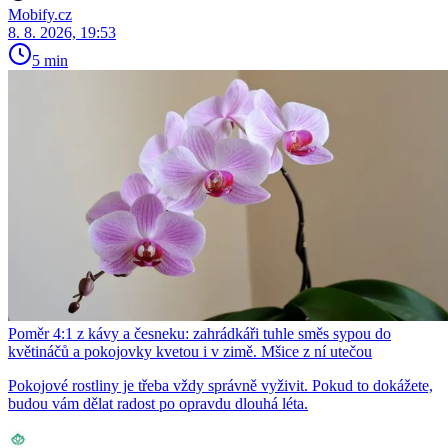
Mobify.cz
8. 8. 2026, 19:53
5 min
Poměr 4:1 z kávy a česneku: zahrádkáři tuhle směs sypou do
květináčů a pokojovky kvetou i v zimě. Mšice z ní utečou
Pokojové rostliny je třeba vždy správně vyživit. Pokud to dokážete,
budou vám dělat radost po opravdu dlouhá léta.