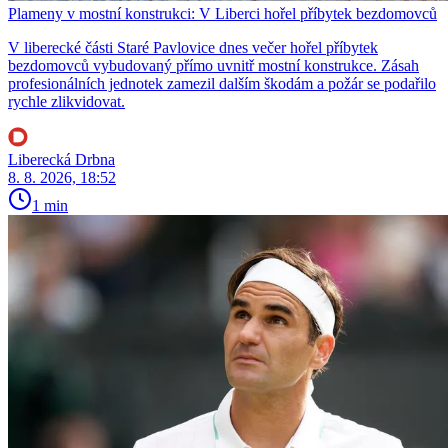
Plameny v mostní konstrukci: V Liberci hořel příbytek bezdomovců
V liberecké části Staré Pavlovice dnes večer hořel příbytek
bezdomovců vybudovaný přímo uvnitř mostní konstrukce. Zásah
profesionálních jednotek zamezil dalším škodám a požár se podařilo
rychle zlikvidovat.
Liberecká Drbna
8. 8. 2026, 18:52
1 min