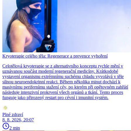
Kryoterapie celého těla: Regenerace a prevence vyhoření
Celotělová kryoterapie se z alternativního konceptu rychle mění v
uznávanou součást moderní regenerační medicíny. Krátkodobé
vystavení organismu extrémnímu suchému chladu vyvolává v těle
silnou neuroendokrinní reakci. Během několika minut dochází k
masivnímu perifernímu stažení cév, po kterém při opětovném zahřátí
následuje intenzivní prokrvení všech orgánů a tkání. Tento proces
funguje jako přirozený restart pro cévní i imunitní systém.
Plné zdraví
8. 8. 2026, 20:07
2 min