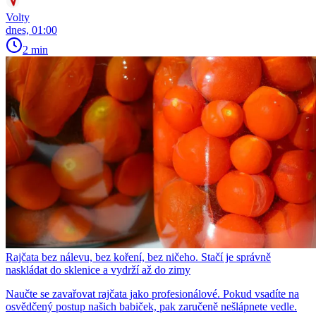
Volty
dnes, 01:00
2 min
Rajčata bez nálevu, bez koření, bez ničeho. Stačí je správně
naskládat do sklenice a vydrží až do zimy
Naučte se zavařovat rajčata jako profesionálové. Pokud vsadíte na
osvědčený postup našich babiček, pak zaručeně nešlápnete vedle.