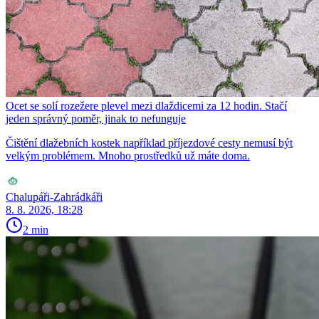
Ocet se solí rozežere plevel mezi dlaždicemi za 12 hodin. Stačí
jeden správný poměr, jinak to nefunguje
Čištění dlažebních kostek například příjezdové cesty nemusí být
velkým problémem. Mnoho prostředků už máte doma.
Chalupáři-Zahrádkáři
8. 8. 2026, 18:28
2 min