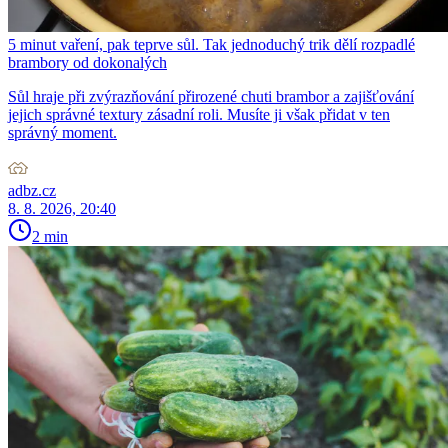
5 minut vaření, pak teprve sůl. Tak jednoduchý trik dělí rozpadlé
brambory od dokonalých
Sůl hraje při zvýrazňování přirozené chuti brambor a zajišťování
jejich správné textury zásadní roli. Musíte ji však přidat v ten
správný moment.
adbz.cz
8. 8. 2026, 20:40
2 min