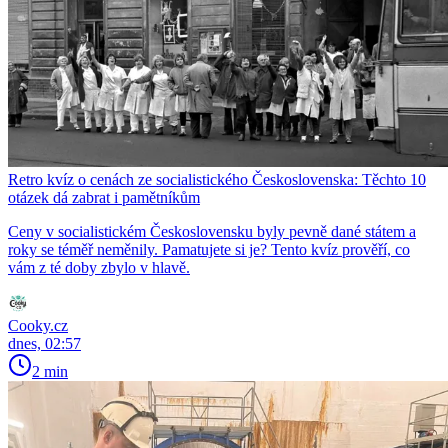
Retro kvíz o cenách ze socialistického Československa: Těchto 10
otázek dá zabrat i pamětníkům
Ceny v socialistickém Československu byly pevně dané státem a
roky se téměř neměnily. Pamatujete si je? Tento kvíz prověří, co
vám z té doby zbylo v hlavě.
Cooky.cz
dnes, 02:57
2 min