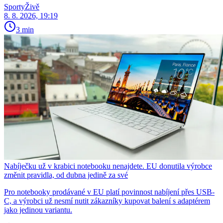
SportyŽivě
8. 8. 2026, 19:19
3 min
Nabíječku už v krabici notebooku nenajdete. EU donutila výrobce
změnit pravidla, od dubna jedině za své
Pro notebooky prodávané v EU platí povinnost nabíjení přes USB-
C, a výrobci už nesmí nutit zákazníky kupovat balení s adaptérem
jako jedinou variantu.