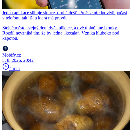
Jedna aplikace slibuje slunce, druhá déšť. Proč se předpovědi počasí
v telefonu tak liší a která má pravdu
Stejné město, stejný den, dvě aplikace, a dvě úplně jiné ikonky.
Rozdíl nevzniká tím, že by jedna „kecala“. Vzniká hluboko pod
kapotou.
Mobify.cz
8. 8. 2026, 20:42
4 min