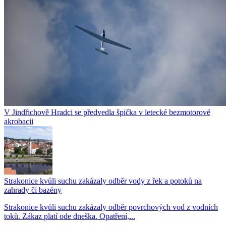
V Jindřichově Hradci se předvedla špička v letecké bezmotorové
akrobacii
Strakonice kvůli suchu zakázaly odběr vody z řek a potoků na
zahrady či bazény
Strakonice kvůli suchu zakázaly odběr povrchových vod z vodních
toků. Zákaz platí ode dneška. Opatření,...