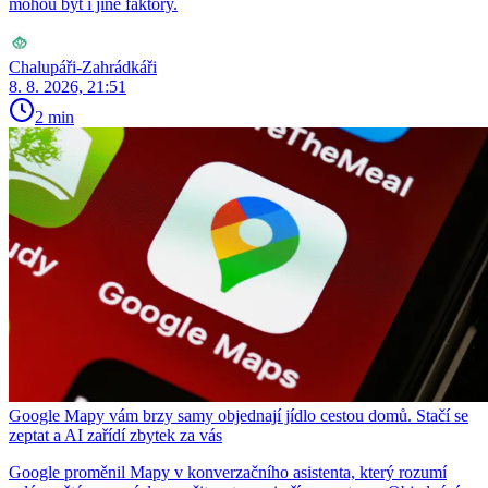
mohou být i jiné faktory.
Chalupáři-Zahrádkáři
8. 8. 2026, 21:51
2 min
Google Mapy vám brzy samy objednají jídlo cestou domů. Stačí se
zeptat a AI zařídí zbytek za vás
Google proměnil Mapy v konverzačního asistenta, který rozumí