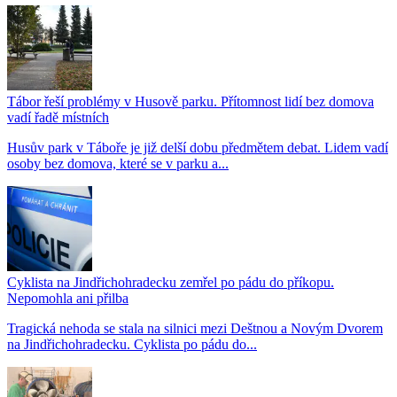
Tábor řeší problémy v Husově parku. Přítomnost lidí bez domova
vadí řadě místních
Husův park v Táboře je již delší dobu předmětem debat. Lidem vadí
osoby bez domova, které se v parku a...
Cyklista na Jindřichohradecku zemřel po pádu do příkopu.
Nepomohla ani přilba
Tragická nehoda se stala na silnici mezi Deštnou a Novým Dvorem
na Jindřichohradecku. Cyklista po pádu do...