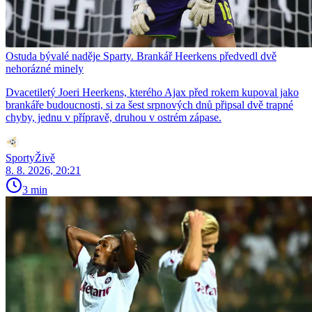
Ostuda bývalé naděje Sparty. Brankář Heerkens předvedl dvě
nehorázné minely
Dvacetiletý Joeri Heerkens, kterého Ajax před rokem kupoval jako
brankáře budoucnosti, si za šest srpnových dnů připsal dvě trapné
chyby, jednu v přípravě, druhou v ostrém zápase.
SportyŽivě
8. 8. 2026, 20:21
3 min