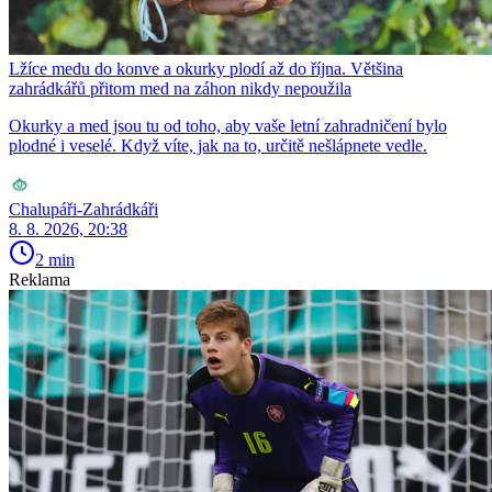
Lžíce medu do konve a okurky plodí až do října. Většina
zahrádkářů přitom med na záhon nikdy nepoužila
Okurky a med jsou tu od toho, aby vaše letní zahradničení bylo
plodné i veselé. Když víte, jak na to, určitě nešlápnete vedle.
Chalupáři-Zahrádkáři
8. 8. 2026, 20:38
2 min
Reklama