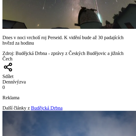
Dnes v noci vrcholí roj Perseid. K vidění bude až 30 padajících
hvězd za hodinu
Zdroj
:
Budějcká Drbna - zprávy z Českých Budějovic a jižních
Čech
Sdílet
Denní
výzva
0
Reklama
Další články z
Budějcká Drbna