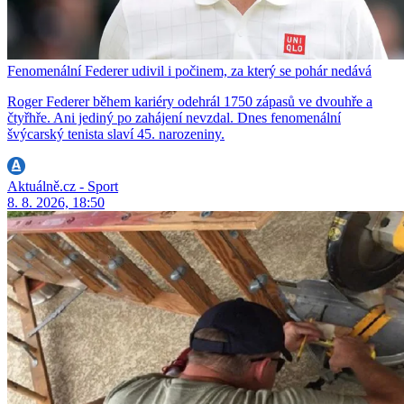
Fenomenální Federer udivil i počinem, za který se pohár nedává
Roger Federer během kariéry odehrál 1750 zápasů ve dvouhře a
čtyřhře. Ani jediný po zahájení nevzdal. Dnes fenomenální
švýcarský tenista slaví 45. narozeniny.
Aktuálně.cz - Sport
8. 8. 2026, 18:50