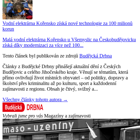
Vodní elektrárna Kořensko získá nové technologie za 100 milionů
korun
Malá vodní elektrárna Kořensko u Všemyslic na Českobudějovicku
získá díky modernizaci za více než 100...
Tento článek byl publikován ze zdrojů
Budějcká Drbna
Články z Budějcké Drbny přinášejí aktuální dění z Českých
Budějovic a celého Jihočeského kraje. Věnují se tématům, která
přímo ovlivňují život místních obyvatel – od politiky, dopravy a
školství přes kriminalitu až po kulturu, sport a každodenní
zajímavosti z regionu. Obsah je čtivý, svižný a...
Všechny články tohoto autora →
Vybrali jsme pro vás
Magazíny a zajímavosti