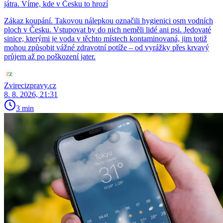
játra. Víme, kde v Česku to hrozí
Zákaz koupání. Takovou nálepkou označili hygienici osm vodních
ploch v Česku. Vstupovat by do nich neměli lidé ani psi. Jedovaté
sinice, kterými je voda v těchto místech kontaminovaná, jim totiž
mohou způsobit vážné zdravotní potíže – od vyrážky přes krvavý
průjem až po poškození jater.
Zvirecizpravy.cz
8. 8. 2026, 21:31
3 min