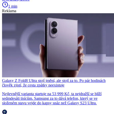
1 min
Reklama
Galaxy Z Fold8 Ultra stojí jmění, ale stojí za to. Po pár hodinách
člověk zjistí, že cesta zpátky neexistuje
Nejlevnější varianta startuje na 53 999 Kč, ta nejdražší se blíží
sedmdesáti tisícům. Samsung za to dává telefon, který se ve
složeném stavu vejde do kapsy snáz než Galaxy S23 Ultra.