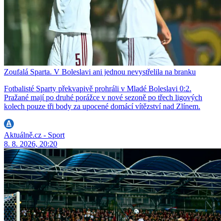
Zoufalá Sparta. V Boleslavi ani jednou nevystřelila na branku
Fotbalisté Sparty překvapivě prohráli v Mladé Boleslavi 0:2.
Pražané mají po druhé porážce v nové sezoně po třech ligových
kolech pouze tři body za upocené domácí vítězství nad Zlínem.
Aktuálně.cz - Sport
8. 8. 2026, 20:20