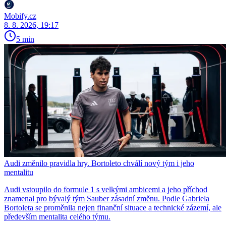
Mobify.cz
8. 8. 2026, 19:17
5 min
Audi změnilo pravidla hry. Bortoleto chválí nový tým i jeho
mentalitu
Audi vstoupilo do formule 1 s velkými ambicemi a jeho příchod
znamenal pro bývalý tým Sauber zásadní změnu. Podle Gabriela
Bortoleta se proměnila nejen finanční situace a technické zázemí, ale
především mentalita celého týmu.