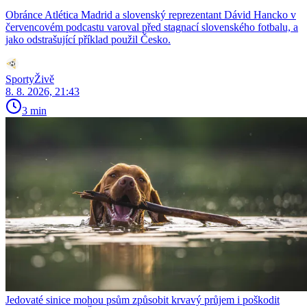
Obránce Atlética Madrid a slovenský reprezentant Dávid Hancko v
červencovém podcastu varoval před stagnací slovenského fotbalu, a
jako odstrašující příklad použil Česko.
SportyŽivě
8. 8. 2026, 21:43
3 min
Jedovaté sinice mohou psům způsobit krvavý průjem i poškodit