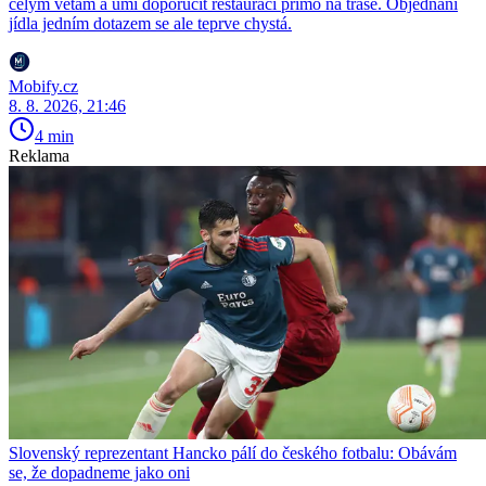
celým větám a umí doporučit restauraci přímo na trase. Objednání
jídla jedním dotazem se ale teprve chystá.
Mobify.cz
8. 8. 2026, 21:46
4 min
Reklama
Slovenský reprezentant Hancko pálí do českého fotbalu: Obávám
se, že dopadneme jako oni