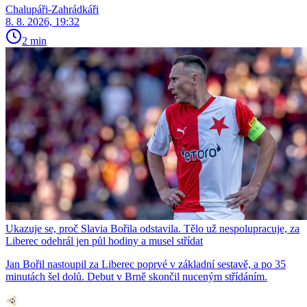
Chalupáři-Zahrádkáři
8. 8. 2026, 19:32
2 min
Ukazuje se, proč Slavia Bořila odstavila. Tělo už nespolupracuje, za
Liberec odehrál jen půl hodiny a musel střídat
Jan Bořil nastoupil za Liberec poprvé v základní sestavě, a po 35
minutách šel dolů. Debut v Brně skončil nuceným střídáním.