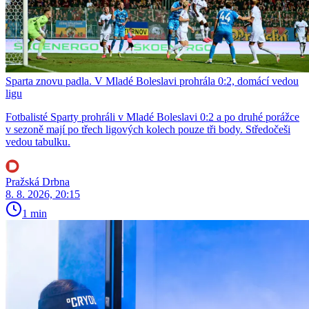
Sparta znovu padla. V Mladé Boleslavi prohrála 0:2, domácí vedou
ligu
Fotbalisté Sparty prohráli v Mladé Boleslavi 0:2 a po druhé porážce
v sezoně mají po třech ligových kolech pouze tři body. Středočeši
vedou tabulku.
Pražská Drbna
8. 8. 2026, 20:15
1 min