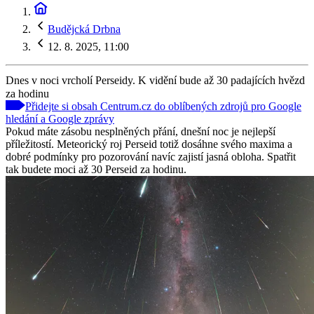
Budějcká Drbna
12. 8. 2025, 11:00
Dnes v noci vrcholí Perseidy. K vidění bude až 30 padajících hvězd
za hodinu
Přidejte si obsah Centrum.cz do oblíbených zdrojů pro Google
hledání a Google zprávy
Pokud máte zásobu nesplněných přání, dnešní noc je nejlepší
příležitostí. Meteorický roj Perseid totiž dosáhne svého maxima a
dobré podmínky pro pozorování navíc zajistí jasná obloha. Spatřit
tak budete moci až 30 Perseid za hodinu.