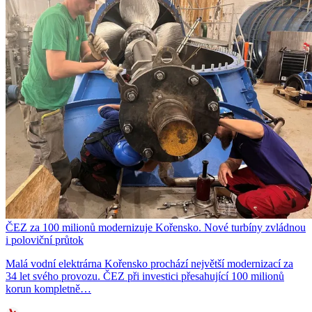
ČEZ za 100 milionů modernizuje Kořensko. Nové turbíny zvládnou
i poloviční průtok
Malá vodní elektrárna Kořensko prochází největší modernizací za
34 let svého provozu. ČEZ při investici přesahující 100 milionů
korun kompletně…