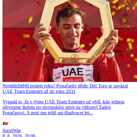
Nejdůležitější podpis roku? Pogačarův dědic Del Toro se zavázal
UAE Team Emirates až do roku 2031
Vypadá to, že v týmu UAE Team Emirates už vědí, kdo jednou
převezme štafetu po slovinském stroji na vítězství Tadeji
Pogačarovi. A není mu ještě ani třiadvacet let...
SportWin
8. 8. 2026, 20:06