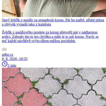
Starý žebřík z garáže za stopadesát korun. Pár ho natřel, přidal prkna
a obývák vypadá jako z katalogu
Žebřík z garážového prodeje za korun přetvořil pár v nádhernou
polici. Zabralo jim to jen chvilku a stálo je to pár korun. Navíc se
teď každé návštěvě svým dílem můžou pochlubit.
adbz.cz
8. 8. 2026, 18:35
2 min