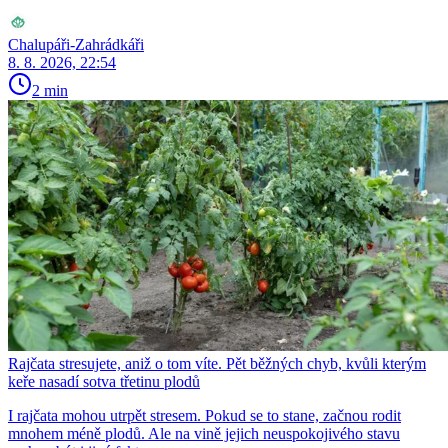
Chalupáři-Zahrádkáři
8. 8. 2026, 22:54
2 min
Rajčata stresujete, aniž o tom víte. Pět běžných chyb, kvůli kterým
keře nasadí sotva třetinu plodů
I rajčata mohou utrpět stresem. Pokud se to stane, začnou rodit
mnohem méně plodů. Ale na vině jejich neuspokojivého stavu