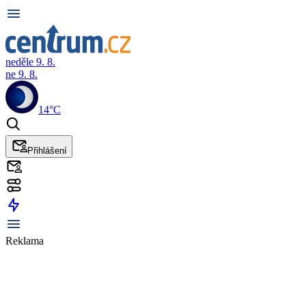
neděle 9. 8.
ne 9. 8.
14°C
Přihlášení
Reklama