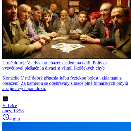
U mě dobrý: Vladyka odcházel s ledem na tváři, Polívka
vysvětloval plešatění a diváci si všimli školáckých chyb
Komedie U mě dobrý přinesla štábu fyzickou bolest i zklamání z
obsazení. Za kamerou se odehrávaly situace plné filmařských omylů
a zajímavých paradoxů.
V Telce
dnes, 13:58
4 min