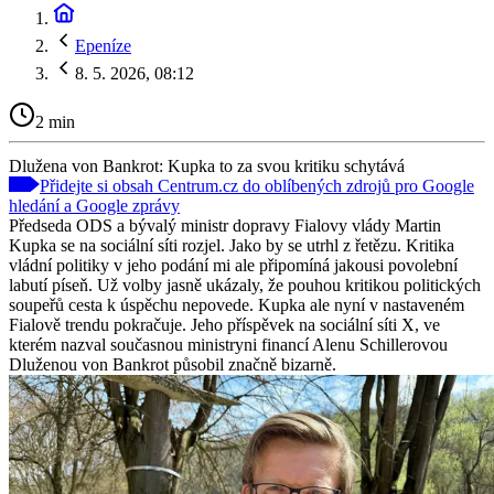
Epeníze
8. 5. 2026, 08:12
2 min
Dlužena von Bankrot: Kupka to za svou kritiku schytává
Přidejte si obsah Centrum.cz do oblíbených zdrojů pro Google
hledání a Google zprávy
Předseda ODS a bývalý ministr dopravy Fialovy vlády Martin
Kupka se na sociální síti rozjel. Jako by se utrhl z řetězu. Kritika
vládní politiky v jeho podání mi ale připomíná jakousi povolební
labutí píseň. Už volby jasně ukázaly, že pouhou kritikou politických
soupeřů cesta k úspěchu nepovede. Kupka ale nyní v nastaveném
Fialově trendu pokračuje. Jeho příspěvek na sociální síti X, ve
kterém nazval současnou ministryni financí Alenu Schillerovou
Dluženou von Bankrot působil značně bizarně.