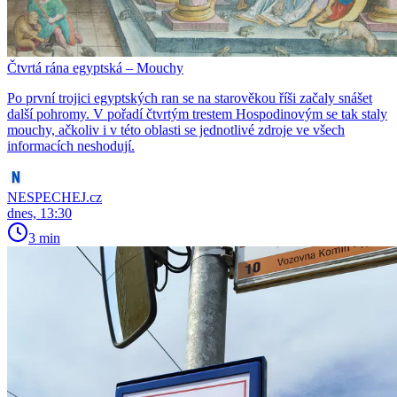
Čtvrtá rána egyptská – Mouchy
Po první trojici egyptských ran se na starověkou říši začaly snášet
další pohromy. V pořadí čtvrtým trestem Hospodinovým se tak staly
mouchy, ačkoliv i v této oblasti se jednotlivé zdroje ve všech
informacích neshodují.
NESPECHEJ.cz
dnes, 13:30
3 min