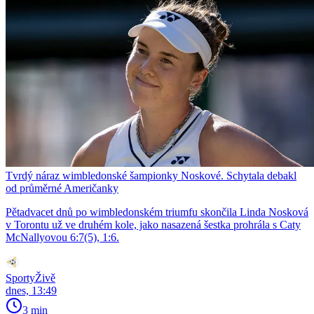
Tvrdý náraz wimbledonské šampionky Noskové. Schytala debakl
od průměrné Američanky
Pětadvacet dnů po wimbledonském triumfu skončila Linda Nosková
v Torontu už ve druhém kole, jako nasazená šestka prohrála s Caty
McNallyovou 6:7(5), 1:6.
SportyŽivě
dnes, 13:49
3 min