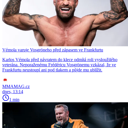
Vémola varuje Vosgröneho před zápasem ve Frankfurtu
Karlos Vémola před návratem do klece odmítá roli vysloužilého
veterána. Neporaženému Frédéricu Vosgrönemu vzkázal, že ve
Frankfurtu neustoupí ani pod tlakem a půjde mu ublížit.
MMAMAG.cz
dnes, 13:14
1 min