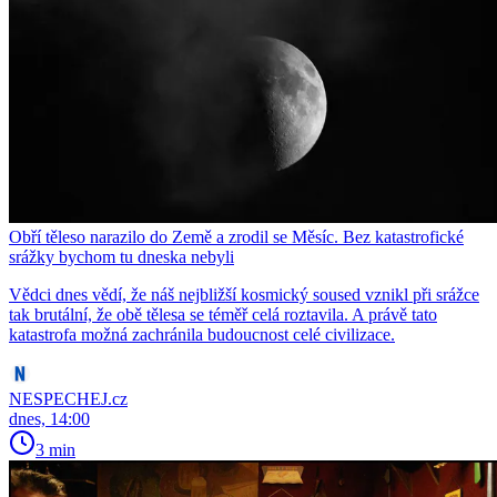
Obří těleso narazilo do Země a zrodil se Měsíc. Bez katastrofické
srážky bychom tu dneska nebyli
Vědci dnes vědí, že náš nejbližší kosmický soused vznikl při srážce
tak brutální, že obě tělesa se téměř celá roztavila. A právě tato
katastrofa možná zachránila budoucnost celé civilizace.
NESPECHEJ.cz
dnes, 14:00
3 min