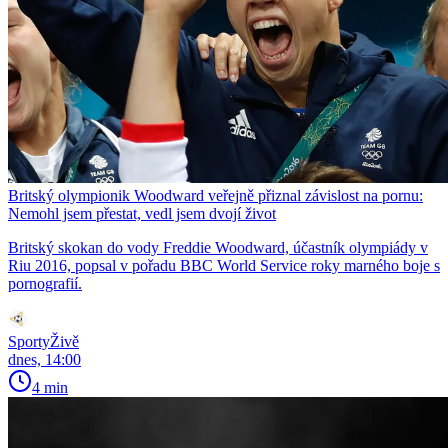
Britský olympionik Woodward veřejně přiznal závislost na pornu:
Nemohl jsem přestat, vedl jsem dvojí život
Britský skokan do vody Freddie Woodward, účastník olympiády v
Riu 2016, popsal v pořadu BBC World Service roky marného boje s
pornografií.
SportyŽivě
dnes, 14:00
4 min