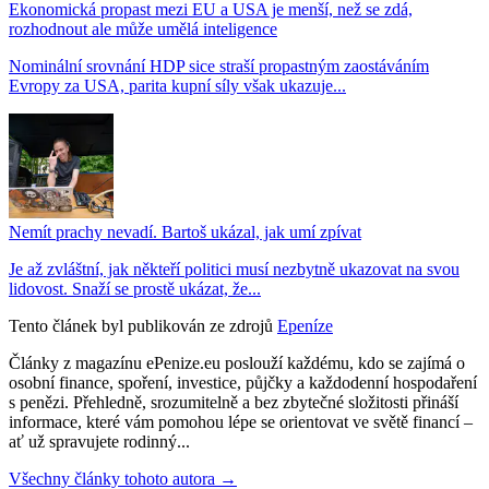
Ekonomická propast mezi EU a USA je menší, než se zdá,
rozhodnout ale může umělá inteligence
Nominální srovnání HDP sice straší propastným zaostáváním
Evropy za USA, parita kupní síly však ukazuje...
Nemít prachy nevadí. Bartoš ukázal, jak umí zpívat
Je až zvláštní, jak někteří politici musí nezbytně ukazovat na svou
lidovost. Snaží se prostě ukázat, že...
Tento článek byl publikován ze zdrojů
Epeníze
Články z magazínu ePenize.eu poslouží každému, kdo se zajímá o
osobní finance, spoření, investice, půjčky a každodenní hospodaření
s penězi. Přehledně, srozumitelně a bez zbytečné složitosti přináší
informace, které vám pomohou lépe se orientovat ve světě financí –
ať už spravujete rodinný...
Všechny články tohoto autora →