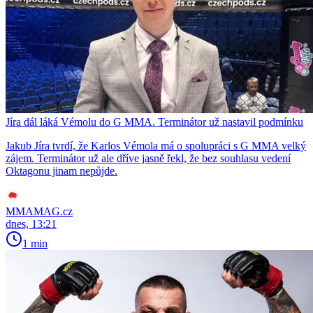
Jíra dál láká Vémolu do G MMA. Terminátor už nastavil podmínku
Jakub Jíra tvrdí, že Karlos Vémola má o spolupráci s G MMA velký
zájem. Terminátor už ale dříve jasně řekl, že bez souhlasu vedení
Oktagonu jinam nepůjde.
MMAMAG.cz
dnes, 13:21
1 min