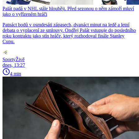
Palát padá v NHL stále hlouběji. Před sezonou o něm zámoří mluví
jako o vyřízeném hráči
Patnáct bodů v osmdesáti zápasech, dvanáct minut na ledě a letní
debata o vyplacení ze smlouvy. Ondřej Palát vstupuje do posledního
roku kontraktu jako stín hráče, který rozhodoval finále Stanley
Cupu.
SportyŽivě
dnes, 13:27
4 min