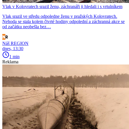
Vlak v Kolovratech srazil ženu, záchranáři ji hledali i s vrtulníkem
Vlak srazil ve středu odpoledne ženu v pražských Kolovratech.
Nehoda se stala kolem čtvrté hodiny odpolední a záchranná akce se
od začátku neobešla bez…
Náš REGION
dnes, 13:30
1 min
Reklama