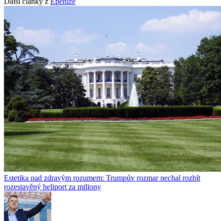
Další články z
Epeníze
Estetika nad zdravým rozumem: Trumpův rozmar nechal rozbít
rozestavěný heliport za miliony