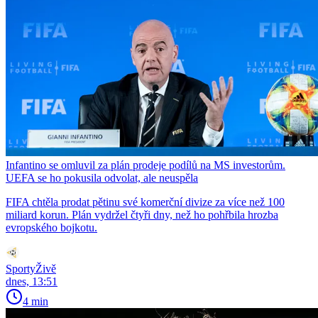
Infantino se omluvil za plán prodeje podílů na MS investorům.
UEFA se ho pokusila odvolat, ale neuspěla
FIFA chtěla prodat pětinu své komerční divize za více než 100
miliard korun. Plán vydržel čtyři dny, než ho pohřbila hrozba
evropského bojkotu.
SportyŽivě
dnes, 13:51
4 min