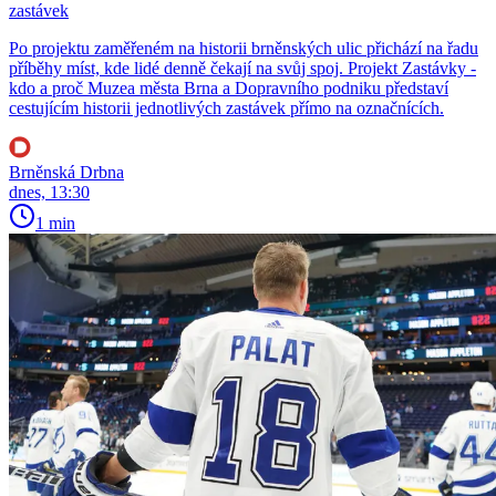
zastávek
Po projektu zaměřeném na historii brněnských ulic přichází na řadu
příběhy míst, kde lidé denně čekají na svůj spoj. Projekt Zastávky -
kdo a proč Muzea města Brna a Dopravního podniku představí
cestujícím historii jednotlivých zastávek přímo na označnících.
Brněnská Drbna
dnes, 13:30
1 min