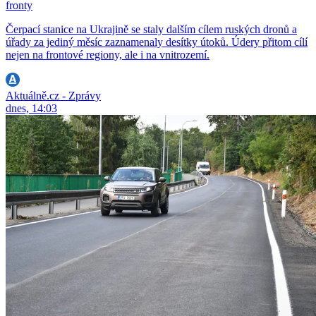
fronty
Čerpací stanice na Ukrajině se staly dalším cílem ruských dronů a
úřady za jediný měsíc zaznamenaly desítky útoků. Údery přitom cílí
nejen na frontové regiony, ale i na vnitrozemí.
Aktuálně.cz - Zprávy
dnes, 14:03