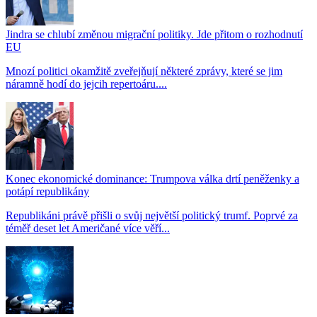
Jindra se chlubí změnou migrační politiky. Jde přitom o rozhodnutí
EU
Mnozí politici okamžitě zveřejňují některé zprávy, které se jim
náramně hodí do jejcih repertoáru....
Konec ekonomické dominance: Trumpova válka drtí peněženky a
potápí republikány
Republikáni právě přišli o svůj největší politický trumf. Poprvé za
téměř deset let Američané více věří...