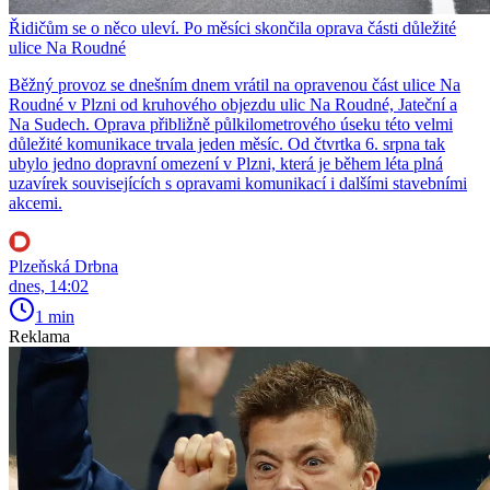
Řidičům se o něco uleví. Po měsíci skončila oprava části důležité
ulice Na Roudné
Běžný provoz se dnešním dnem vrátil na opravenou část ulice Na
Roudné v Plzni od kruhového objezdu ulic Na Roudné, Jateční a
Na Sudech. Oprava přibližně půlkilometrového úseku této velmi
důležité komunikace trvala jeden měsíc. Od čtvrtka 6. srpna tak
ubylo jedno dopravní omezení v Plzni, která je během léta plná
uzavírek souvisejících s opravami komunikací i dalšími stavebními
akcemi.
Plzeňská Drbna
dnes, 14:02
1 min
Reklama