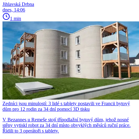
Jihlavská Drbna
dnes, 14:06
1 min
Zedníci jsou minulostí: 3 lidé s tablety postavili ve Francii bytový
dům pro 12 rodin za 34 dní pomocí 3D tisku
V Bezannes u Remeše stojí třípodlažní bytový dům, jehož nosné
stěny vytiskl robot za 34 dní místo obvyklých měsíců ruční práce.
Řídili to 3 operátoři s tablety.