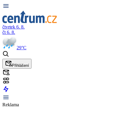
čtvrtek 6. 8.
čt 6. 8.
29°C
Přihlášení
Reklama