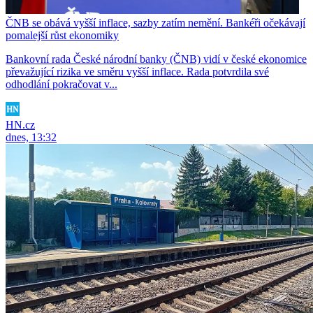
ČNB se obává vyšší inflace, sazby zatím nemění. Bankéři očekávají
pomalejší růst ekonomiky
Bankovní rada České národní banky (ČNB) vidí v české ekonomice
převažující rizika ve směru vyšší inflace. Rada potvrdila své
odhodlání pokračovat v...
HN.cz
dnes, 13:32