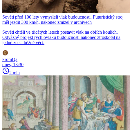
Sověti před 100 lety vymysleli vlak budoucnosti. Futuristický stroj
měl jezdit 300 km/h, nakonec zmizel v archivech
Sověti chtěli ve třicátých letech postavit vlak na obřích koulích.
Odvážný projekt rychlovlaku budoucnosti nakonec ztroskotal na
jedné zcela běžné věci.
kroniQa
dnes, 13:30
2 min