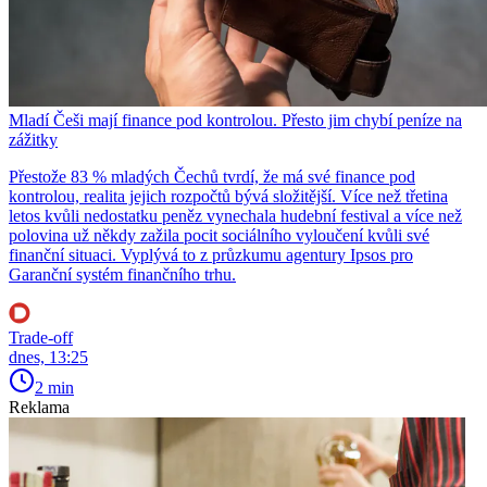
Mladí Češi mají finance pod kontrolou. Přesto jim chybí peníze na
zážitky
Přestože 83 % mladých Čechů tvrdí, že má své finance pod
kontrolou, realita jejich rozpočtů bývá složitější. Více než třetina
letos kvůli nedostatku peněz vynechala hudební festival a více než
polovina už někdy zažila pocit sociálního vyloučení kvůli své
finanční situaci. Vyplývá to z průzkumu agentury Ipsos pro
Garanční systém finančního trhu.
Trade-off
dnes, 13:25
2 min
Reklama