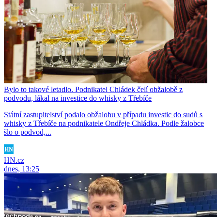
Bylo to takové letadlo. Podnikatel Chládek čelí obžalobě z
podvodu, lákal na investice do whisky z Třebíče
Státní zastupitelství podalo obžalobu v případu investic do sudů s
whisky z Třebíče na podnikatele Ondřeje Chládka. Podle žalobce
šlo o podvod,...
HN.cz
dnes, 13:25