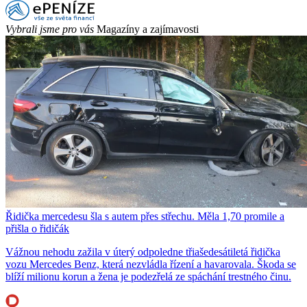
Vybrali jsme pro vás
Magazíny a zajímavosti
Řidička mercedesu šla s autem přes střechu. Měla 1,70 promile a
přišla o řidičák
Vážnou nehodu zažila v úterý odpoledne třiašedesátiletá řidička
vozu Mercedes Benz, která nezvládla řízení a havarovala. Škoda se
blíží milionu korun a žena je podezřelá ze spáchání trestného činu.