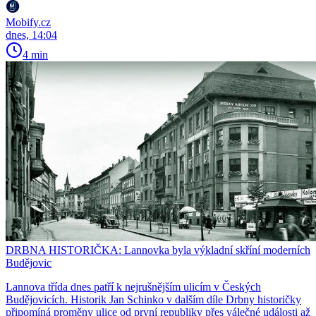
Mobify.cz
dnes, 14:04
4 min
DRBNA HISTORIČKA: Lannovka byla výkladní skříní moderních
Budějovic
Lannova třída dnes patří k nejrušnějším ulicím v Českých
Budějovicích. Historik Jan Schinko v dalším díle Drbny historičky
připomíná proměny ulice od první republiky přes válečné události až