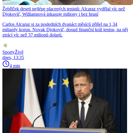
Žebříček deseti nejlépe placených tenistů: Alcaraz vydělal víc než
Djokovič, Williamsová inkasuje miliony i bez hraní
Carlos Alcaraz si za posledních dvanáct měsíců přišel na 1,34
miliardy korun. Novak Djokovič, dosud finanční král tenisu, na něj
ztrácí víc než 37 milionů dolarů.
SportyŽivě
dnes, 13:35
4 min