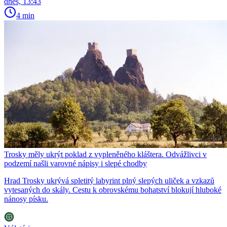
dnes, 13:43
4 min
Trosky měly ukrýt poklad z vypleněného kláštera. Odvážlivci v
podzemí našli varovné nápisy i slepé chodby
Hrad Trosky ukrývá spletitý labyrint plný slepých uliček a vzkazů
vytesaných do skály. Cestu k obrovskému bohatství blokují hluboké
nánosy písku.