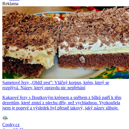
Reklama
Sametové řezy „Obliž prst”: Vláčný korpus, krém, který se
rozplývá. Název, který opravdu nic nepřehání
Kakaové řezy s žloutkovým krémem a sněhem z bílků patří k těm
dezertům, které zmizí z plechu dřív, než vychladnou. Vyzkoušela
jsem je poprvé a výsledek byl přesně takový, jaký název slibuje.
Cooky.cz