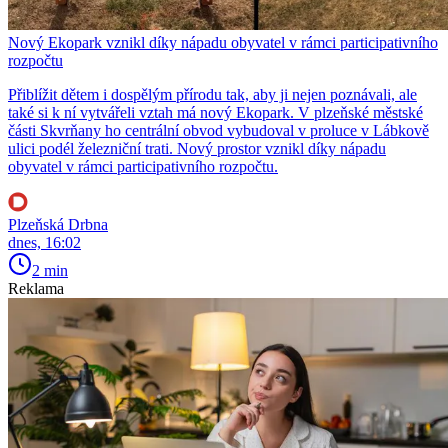
Nový Ekopark vznikl díky nápadu obyvatel v rámci participativního
rozpočtu
Přiblížit dětem i dospělým přírodu tak, aby ji nejen poznávali, ale
také si k ní vytvářeli vztah má nový Ekopark. V plzeňské městské
části Skvrňany ho centrální obvod vybudoval v proluce v Lábkově
ulici podél železniční trati. Nový prostor vznikl díky nápadu
obyvatel v rámci participativního rozpočtu.
Plzeňská Drbna
dnes, 16:02
2 min
Reklama