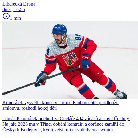
Liberecká Drbna
dnes, 16:55
1 min
Kundrátek vysvětlil konec v Třinci: Klub nechtěl prodloužit
smlouvu, rozhodl hokej dětí
Tomáš Kundrátek odehrál za Oceláře 404 zápasů a slavil tři tituly.
Na jaře 2026 mu v Třinci doběhl kontrakt a obránce zamířil do
Českých Budějovic, kvůli větší roli i kvůli dvěma synům.