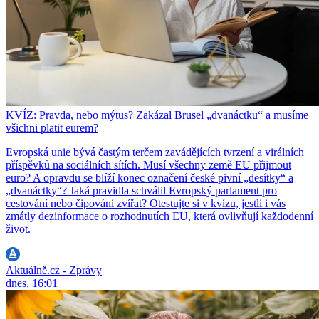
KVÍZ: Pravda, nebo mýtus? Zakázal Brusel „dvanáctku“ a musíme
všichni platit eurem?
Evropská unie bývá častým terčem zavádějících tvrzení a virálních
příspěvků na sociálních sítích. Musí všechny země EU přijmout
euro? A opravdu se blíží konec označení české pivní „desítky“ a
„dvanáctky“? Jaká pravidla schválil Evropský parlament pro
cestování nebo čipování zvířat? Otestujte si v kvízu, jestli i vás
zmátly dezinformace o rozhodnutích EU, která ovlivňují každodenní
život.
Aktuálně.cz - Zprávy
dnes, 16:01