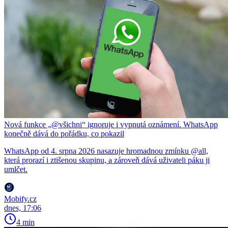
Nová funkce „@všichni“ ignoruje i vypnutá oznámení. WhatsApp
konečně dává do pořádku, co pokazil
WhatsApp od 4. srpna 2026 nasazuje hromadnou zmínku @all,
která prorazí i ztišenou skupinu, a zároveň dává uživateli páku ji
umlčet.
Mobify.cz
dnes, 17:06
4 min