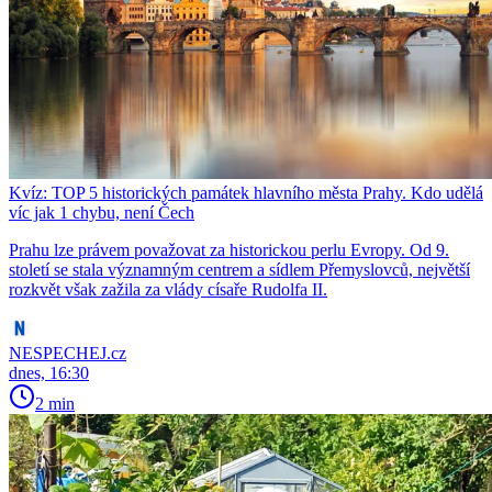
Kvíz: TOP 5 historických památek hlavního města Prahy. Kdo udělá
víc jak 1 chybu, není Čech
Prahu lze právem považovat za historickou perlu Evropy. Od 9.
století se stala významným centrem a sídlem Přemyslovců, největší
rozkvět však zažila za vlády císaře Rudolfa II.
NESPECHEJ.cz
dnes, 16:30
2 min