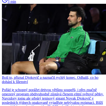
3 min
Bolí to, přiznal Djokovič a naznačil rychlý konec. Odhalil, co ho
dohání k šílenství
Pořád je schopný porážet drtivou většinu soupeřů, i přes značně
omezený program obdivuhodně zůstává členem elitní světové pětky.
Navzdory tomu ale srbský tenisový gigant Novak Djokovič v
posledních týdnech opakovaně vyjadřuje nebývalou rezignaci. Blíží