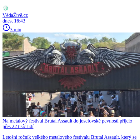
VědaŽivě.cz
dnes, 16:43
3 min
Na metalový festival Brutal Assault do josefovské pevnosti přijelo
přes 22 tisíc lidí
Letošní ročník velkého metalového festivalu Brutal Assault, který se