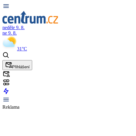
neděle 9. 8.
ne 9. 8.
31°C
Přihlášení
Reklama