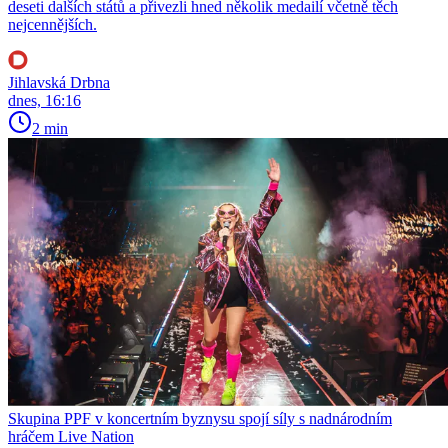
deseti dalších států a přivezli hned několik medailí včetně těch
nejcennějších.
Jihlavská Drbna
dnes, 16:16
2 min
Skupina PPF v koncertním byznysu spojí síly s nadnárodním
hráčem Live Nation