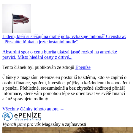
Lidem, kteří si stěžují na drahé jídlo, vzkazuje milionář Crenshaw:
„Přestaňte fňukat a jezte instantní nudle“
Absurdní spor o cenu burrita ukázal jasně rozkol na americké
pravici. Místo hledání cesty z drtivé...
Tento článek byl publikován ze zdrojů
Epeníze
Články z magazínu ePenize.eu poslouží každému, kdo se zajímá o
osobní finance, spoření, investice, půjčky a každodenní hospodaření
s penězi. Přehledně, srozumitelně a bez zbytečné složitosti přináší
informace, které vám pomohou lépe se orientovat ve světě financí –
ať už spravujete rodinný...
Všechny články tohoto autora →
Vybrali jsme pro vás
Magazíny a zajímavosti