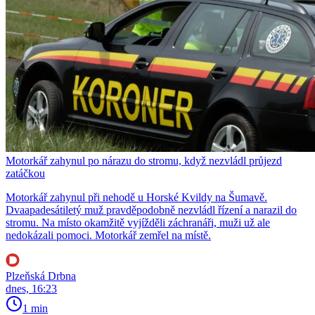
Motorkář zahynul po nárazu do stromu, když nezvládl průjezd
zatáčkou
Motorkář zahynul při nehodě u Horské Kvildy na Šumavě.
Dvaapadesátiletý muž pravděpodobně nezvládl řízení a narazil do
stromu. Na místo okamžitě vyjížděli záchranáři, muži už ale
nedokázali pomoci. Motorkář zemřel na místě.
Plzeňská Drbna
dnes, 16:23
1 min