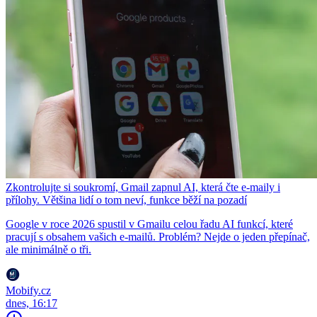
Zkontrolujte si soukromí, Gmail zapnul AI, která čte e-maily i
přílohy. Většina lidí o tom neví, funkce běží na pozadí
Google v roce 2026 spustil v Gmailu celou řadu AI funkcí, které
pracují s obsahem vašich e-mailů. Problém? Nejde o jeden přepínač,
ale minimálně o tři.
Mobify.cz
dnes, 16:17