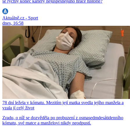
se rychlý konec kariéry nejúspěšnějšího hráče historie?
Aktuálně.cz - Sport
dnes, 16:58
78 dní ležela v kómatu. Mezitím její matka svedla jejího manžela a
vzala jí celý život
Zradu, o níž se dozvěděla po probuzení z osmasedmdesátidenního
kómatu, své matce a manželovi nikdy neodpustí.