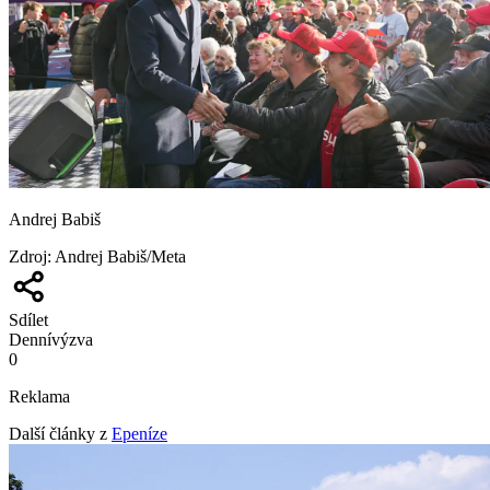
Andrej Babiš
Zdroj
:
Andrej Babiš/Meta
Sdílet
Denní
výzva
0
Reklama
Další články z
Epeníze