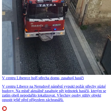
V centru Liberece hoří střecha domu, zasahují hasiči
V centru Liberce na Nerudově náměstí vypukl požár střechy nízké
budovy. Na místě aktuálně zasahuje pět jednotek hasičů, kterým se
zatím oheň nepodařilo lokalizovat. Všechny osoby stihly objekt
opustit ještě před příjezdem záchranářů.