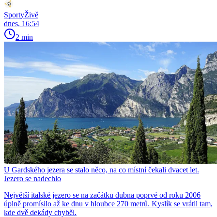
SportyŽivě
dnes, 16:54
2 min
U Gardského jezera se stalo něco, na co místní čekali dvacet let.
Jezero se nadechlo
Největší italské jezero se na začátku dubna poprvé od roku 2006
úplně promísilo až ke dnu v hloubce 270 metrů. Kyslík se vrátil tam,
kde dvě dekády chyběl.