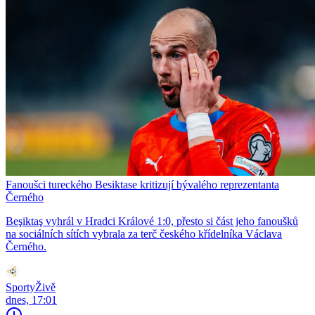
Fanoušci tureckého Besiktase kritizují bývalého reprezentanta
Černého
Beşiktaş vyhrál v Hradci Králové 1:0, přesto si část jeho fanoušků
na sociálních sítích vybrala za terč českého křídelníka Václava
Černého.
SportyŽivě
dnes, 17:01