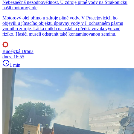
Nebezpečná nezodpovědnost. U zdroje pitné vody na Strakonicku
našli motorový olej
Motorový olej přímo u zdroje pitné vody. V Pracejovicích ho
objevili u jímacího objektu úpravny vody v I. ochranném pásmu
vodního zdroje. Látka unikla na asfalt a představovala výrazné
riziko. Hasiči museli odstranit také kontaminovanou zeminu.
Budějcká Drbna
dnes, 16:55
1 min