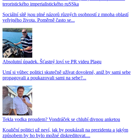
teroristického imperialistického ruSSka
Sociální sítě jsou plné názorů různých osobností z mnoha oblastí
veřejného života. Poměrně často se...
Absolutní úpadek. Šťastný loví ve PR videu Plagu
Umí si vůbec politici skutečně užívat dovolené, aniž by sami sebe
propagovali a poukazovali sami na sebe?...
Tekla vodka proudem? Vondráček se chlubí divnou anketou
Koaliční politici už neví, jak by poukázali na prezidenta a jakým
způsobem by ho bylo možné diskreditovat....