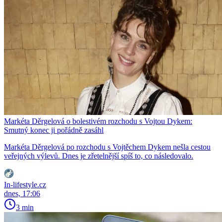
Markéta Děrgelová o bolestivém rozchodu s Vojtou Dykem:
Smutný konec ji pořádně zasáhl
Markéta Děrgelová po rozchodu s Vojtěchem Dykem nešla cestou
veřejných výlevů. Dnes je zřetelnější spíš to, co následovalo.
In-lifestyle.cz
dnes, 17:06
3 min