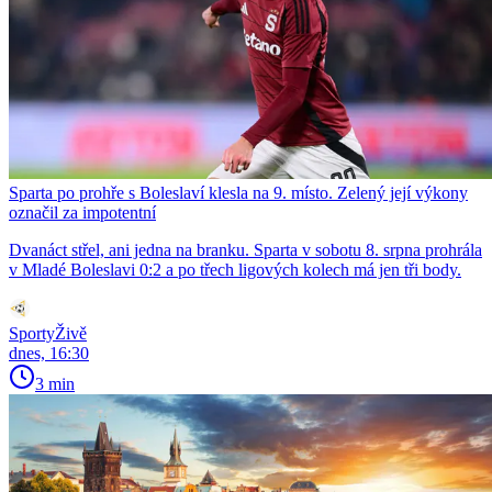
Sparta po prohře s Boleslaví klesla na 9. místo. Zelený její výkony
označil za impotentní
Dvanáct střel, ani jedna na branku. Sparta v sobotu 8. srpna prohrála
v Mladé Boleslavi 0:2 a po třech ligových kolech má jen tři body.
SportyŽivě
dnes, 16:30
3 min