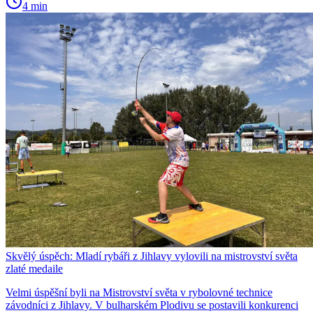
4 min
Skvělý úspěch: Mladí rybáři z Jihlavy vylovili na mistrovství světa
zlaté medaile
Velmi úspěšní byli na Mistrovství světa v rybolovné technice
závodníci z Jihlavy. V bulharském Plodivu se postavili konkurenci