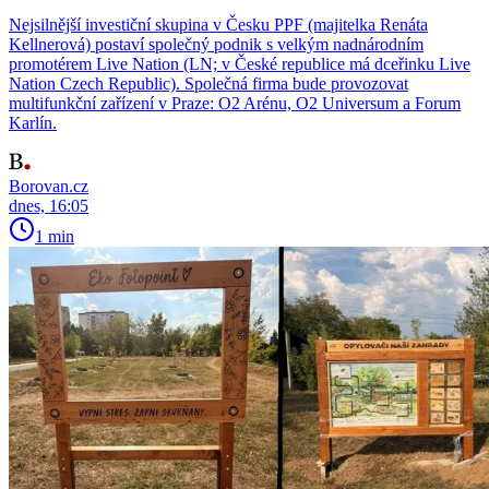
Nejsilnější investiční skupina v Česku PPF (majitelka Renáta
Kellnerová) postaví společný podnik s velkým nadnárodním
promotérem Live Nation (LN; v České republice má dceřinku Live
Nation Czech Republic). Společná firma bude provozovat
multifunkční zařízení v Praze: O2 Arénu, O2 Universum a Forum
Karlín.
Borovan.cz
dnes, 16:05
1 min