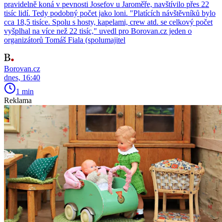
pravidelně koná v pevnosti Josefov u Jaroměře, navštívilo přes 22
tisíc lidí. Tedy podobný počet jako loni. "Platících návštěvníků bylo
cca 18,5 tisíce. Spolu s hosty, kapelami, crew atd. se celkový počet
vyšplhal na více než 22 tisíc," uvedl pro Borovan.cz jeden o
organizátorů Tomáš Fiala (spolumajitel
Borovan.cz
dnes, 16:40
1 min
Reklama