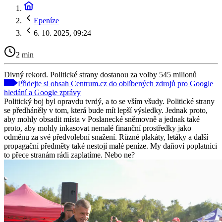
Epeníze
6. 10. 2025, 09:24
2 min
Divný rekord. Politické strany dostanou za volby 545 milionů
Přidejte si obsah Centrum.cz do oblíbených zdrojů pro Google
hledání a Google zprávy
Politický boj byl opravdu tvrdý, a to se vším všudy. Politické strany
se předháněly v tom, která bude mít lepší výsledky. Jednak proto,
aby mohly obsadit místa v Poslanecké sněmovně a jednak také
proto, aby mohly inkasovat nemalé finanční prostředky jako
odměnu za své předvolební snažení. Různé plakáty, letáky a další
propagační předměty také nestojí malé peníze. My daňoví poplatníci
to přece stranám rádi zaplatíme. Nebo ne?