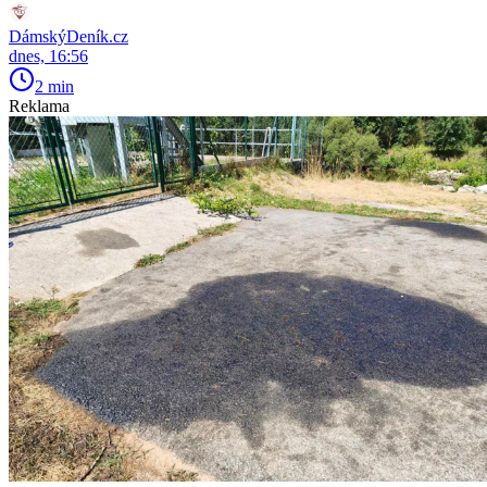
DámskýDeník.cz
dnes, 16:56
2 min
Reklama