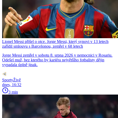
Lionel Messi přišel o otce. Jorge Messi, který synovi v 13 letech
zařídil smlouvu s Barcelonou, zemřel v 68 letech
Jorge Messi zemřel v sobotu 8. srpna 2026 v nemocnici v Rosariu.
Odešel muž, bez kterého by kariéra největšího fotbalisty dějin
vypadala úplně jinak.
SportyŽivě
dnes, 16:32
3 min