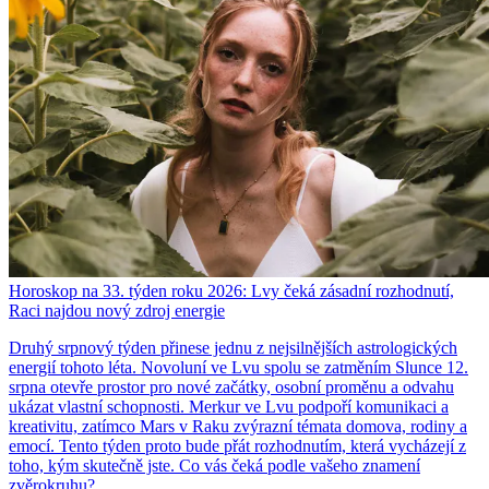
Horoskop na 33. týden roku 2026: Lvy čeká zásadní rozhodnutí,
Raci najdou nový zdroj energie
Druhý srpnový týden přinese jednu z nejsilnějších astrologických
energií tohoto léta. Novoluní ve Lvu spolu se zatměním Slunce 12.
srpna otevře prostor pro nové začátky, osobní proměnu a odvahu
ukázat vlastní schopnosti. Merkur ve Lvu podpoří komunikaci a
kreativitu, zatímco Mars v Raku zvýrazní témata domova, rodiny a
emocí. Tento týden proto bude přát rozhodnutím, která vycházejí z
toho, kým skutečně jste. Co vás čeká podle vašeho znamení
zvěrokruhu?