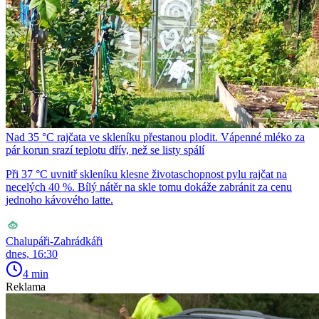
Nad 35 °C rajčata ve skleníku přestanou plodit. Vápenné mléko za
pár korun srazí teplotu dřív, než se listy spálí
Při 37 °C uvnitř skleníku klesne životaschopnost pylu rajčat na
necelých 40 %. Bílý nátěr na skle tomu dokáže zabránit za cenu
jednoho kávového latte.
Chalupáři-Zahrádkáři
dnes, 16:30
4 min
Reklama