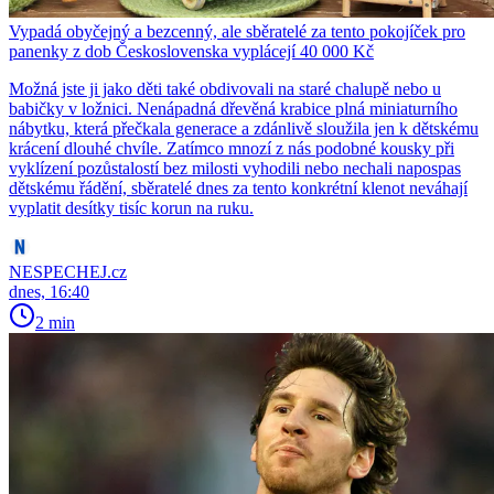
Vypadá obyčejný a bezcenný, ale sběratelé za tento pokojíček pro
panenky z dob Československa vyplácejí 40 000 Kč
Možná jste ji jako děti také obdivovali na staré chalupě nebo u
babičky v ložnici. Nenápadná dřevěná krabice plná miniaturního
nábytku, která přečkala generace a zdánlivě sloužila jen k dětskému
krácení dlouhé chvíle. Zatímco mnozí z nás podobné kousky při
vyklízení pozůstalostí bez milosti vyhodili nebo nechali napospas
dětskému řádění, sběratelé dnes za tento konkrétní klenot neváhají
vyplatit desítky tisíc korun na ruku.
NESPECHEJ.cz
dnes, 16:40
2 min