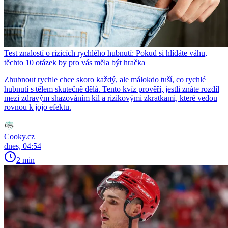
Test znalostí o rizicích rychlého hubnutí: Pokud si hlídáte váhu,
těchto 10 otázek by pro vás měla být hračka
Zhubnout rychle chce skoro každý, ale málokdo tuší, co rychlé
hubnutí s tělem skutečně dělá. Tento kvíz prověří, jestli znáte rozdíl
mezi zdravým shazováním kil a rizikovými zkratkami, které vedou
rovnou k jojo efektu.
Cooky.cz
dnes, 04:54
2 min