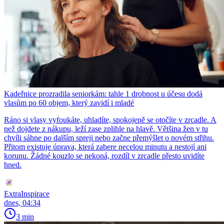
Kadeřnice prozradila seniorkám: tahle 1 drobnost u účesu dodá
vlasům po 60 objem, který zavidí i mladé
Ráno si vlasy vyfoukáte, uhladíte, spokojeně se otočíte v zrcadle. A
než dojdete z nákupu, leží zase zplihle na hlavě. Většina žen v tu
chvíli sáhne po dalším spreji nebo začne přemýšlet o novém střihu.
Přitom existuje úprava, která zabere necelou minutu a nestojí ani
korunu. Žádné kouzlo se nekoná, rozdíl v zrcadle přesto uvidíte
hned.
ExtraInspirace
dnes, 04:34
3 min