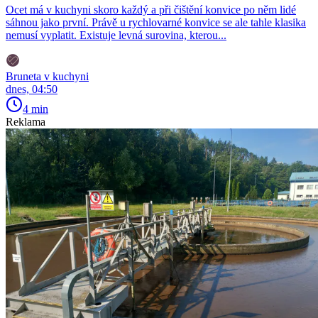
Ocet má v kuchyni skoro každý a při čištění konvice po něm lidé
sáhnou jako první. Právě u rychlovarné konvice se ale tahle klasika
nemusí vyplatit. Existuje levná surovina, kterou...
Bruneta v kuchyni
dnes, 04:50
4 min
Reklama