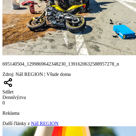
695140504_1299869642348230_1391620632588957278_n
Zdroj
:
Náš REGION | Všude doma
Sdílet
Denní
výzva
0
Reklama
Další články z
Náš REGION