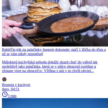
Babiččin trik na palačinky funguje dokonale: stačí 1 lžička do těsta a
už se vám nikdy nepotrhají
Málokterá kuchyňská nehoda dokáže zkazit chuť do vaření tak
spolehlivě jako palačinka, která se v půlce obracení roztrhne a
zůstane viset na obracečce. Většina z nás v tu chvíli obviní...
Bruneta v kuchyni
dnes, 04:51
3 min