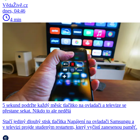
VědaŽivě.cz
dnes, 04:46
4 min
5 sekund podržte každý měsíc tlačítko na ovladači a televize se
přestane sekat. Nikdo to ale nedělá
Stačí jediný dlouhý stisk tlačítka Napájení na ovladači Samsungu a
v televizi projde studeným restartem, který vyčistí zanesenou paměť.