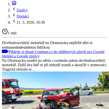
Zprávy
Domácí
11. 5. 2026, 10:30
1 min
Devětadvacetiletý motorkář na Olomoucku nepřežil střet se
sedmasedmdesátiletou řidičkou
Přidejte si obsah Centrum.cz do oblíbených zdrojů pro Google
hledání a Google zprávy
Na Olomoucku zemřel po střetu s osobním autem devětadvacetiletý
motorkář. Další dva lidé se při nehodě zranili a skončili v nemocnici.
Tragická nehoda se…