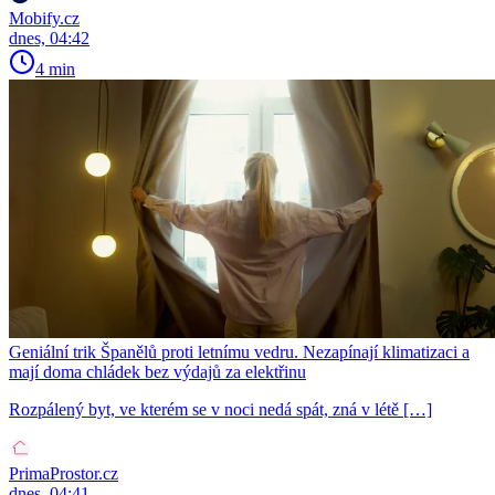
Mobify.cz
dnes, 04:42
4 min
Geniální trik Španělů proti letnímu vedru. Nezapínají klimatizaci a
mají doma chládek bez výdajů za elektřinu
Rozpálený byt, ve kterém se v noci nedá spát, zná v létě […]
PrimaProstor.cz
dnes, 04:41