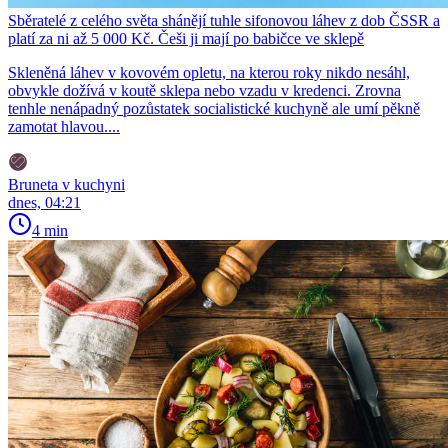
Sběratelé z celého světa shánějí tuhle sifonovou láhev z dob ČSSR a
platí za ni až 5 000 Kč. Češi ji mají po babičce ve sklepě
Skleněná láhev v kovovém opletu, na kterou roky nikdo nesáhl,
obvykle dožívá v koutě sklepa nebo vzadu v kredenci. Zrovna
tenhle nenápadný pozůstatek socialistické kuchyně ale umí pěkně
zamotat hlavou....
Bruneta v kuchyni
dnes, 04:21
4 min