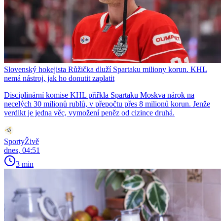
Slovenský hokejista Růžička dluží Spartaku miliony korun. KHL
nemá nástroj, jak ho donutit zaplatit
Disciplinární komise KHL přiřkla Spartaku Moskva nárok na
necelých 30 milionů rublů, v přepočtu přes 8 milionů korun. Jenže
verdikt je jedna věc, vymožení peněz od cizince druhá.
SportyŽivě
dnes, 04:51
3 min