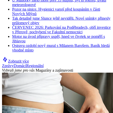
U Mallorky mělo moře přes 33 stupňů, byl to rekord, uvádí
meteorologové
Pozor na sinice. Hygienici varují před koupáním v části
Nových Mlýnů
Tak detailně jsme Slunce ještě neviděli. Nové snímky přinesly
průlomový objev
ČERVENEC 2026: Parkování na Poděbradech, obří investice
v Přerově, pochybení ve Fakultní nemocnici
Motor na úvod přípravy uspěl, hned ve čtvrtek se poměří s
Jihlavou
Ostravu ozdobí nový mural s Milanem Barošem. Baník hledá
vhodné místo
Zobrazit více
Zprávy
Domácí
Regionální
Vybrali jsme pro vás
Magazíny a zajímavosti