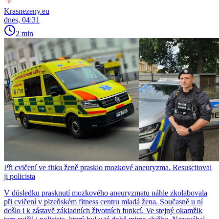
Krasnezeny.eu
dnes, 04:31
2 min
Při cvičení ve fitku ženě prasklo mozkové aneuryzma. Resuscitoval
ji policista
V důsledku prasknutí mozkového aneuryzmatu náhle zkolabovala
při cvičení v plzeňském fitness centru mladá žena. Současně u ní
došlo i k zástavě základních životních funkcí. Ve stejný okamžik