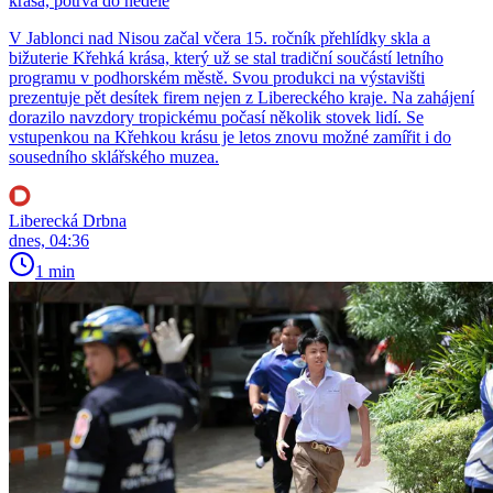
krása, potrvá do neděle
V Jablonci nad Nisou začal včera 15. ročník přehlídky skla a
bižuterie Křehká krása, který už se stal tradiční součástí letního
programu v podhorském městě. Svou produkci na výstavišti
prezentuje pět desítek firem nejen z Libereckého kraje. Na zahájení
dorazilo navzdory tropickému počasí několik stovek lidí. Se
vstupenkou na Křehkou krásu je letos znovu možné zamířit i do
sousedního sklářského muzea.
Liberecká Drbna
dnes, 04:36
1 min