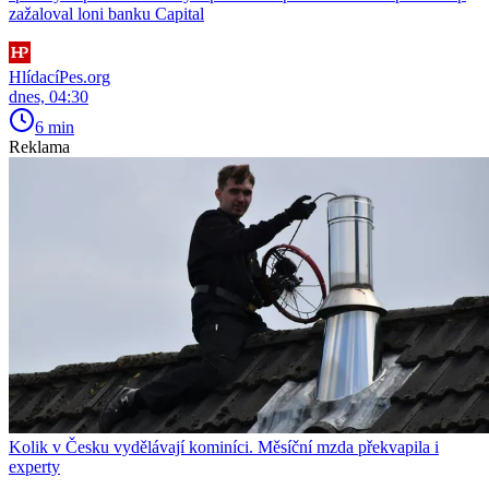
zažaloval loni banku Capital
HlídacíPes.org
dnes, 04:30
6 min
Reklama
Kolik v Česku vydělávají kominíci. Měsíční mzda překvapila i
experty