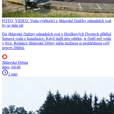
FOTO, VIDEO: Voda vytékající z jihlavské čističky odpadních vod
by se dala pít
Do jihlavské čistírny odpadních vod v Hruškových Dvorech přitéká
špinavá voda z kanalizace. Když další den odtéká, je čistší než voda
v řece. Redakce Jihlavské Drbny měla možnost si prohlédnout celý
proces čištění.
Jihlavská Drbna
dnes, 04:49
2 min