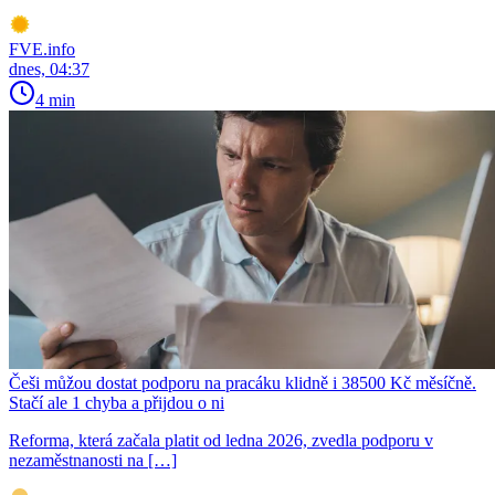
FVE.info
dnes, 04:37
4 min
Češi můžou dostat podporu na pracáku klidně i 38500 Kč měsíčně.
Stačí ale 1 chyba a přijdou o ni
Reforma, která začala platit od ledna 2026, zvedla podporu v
nezaměstnanosti na […]