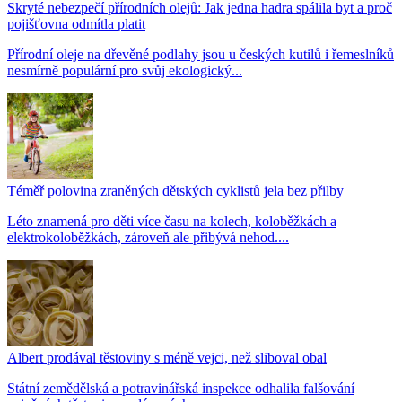
Skryté nebezpečí přírodních olejů: Jak jedna hadra spálila byt a proč
pojišťovna odmítla platit
Přírodní oleje na dřevěné podlahy jsou u českých kutilů i řemeslníků
nesmírně populární pro svůj ekologický...
Téměř polovina zraněných dětských cyklistů jela bez přilby
Léto znamená pro děti více času na kolech, koloběžkách a
elektrokoloběžkách, zároveň ale přibývá nehod....
Albert prodával těstoviny s méně vejci, než sliboval obal
Státní zemědělská a potravinářská inspekce odhalila falšování