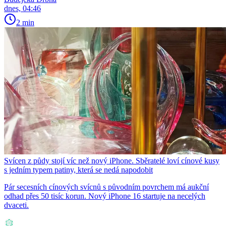
dnes, 04:46
2 min
Svícen z půdy stojí víc než nový iPhone. Sběratelé loví cínové kusy
s jedním typem patiny, která se nedá napodobit
Pár secesních cínových svícnů s původním povrchem má aukční
odhad přes 50 tisíc korun. Nový iPhone 16 startuje na necelých
dvaceti.