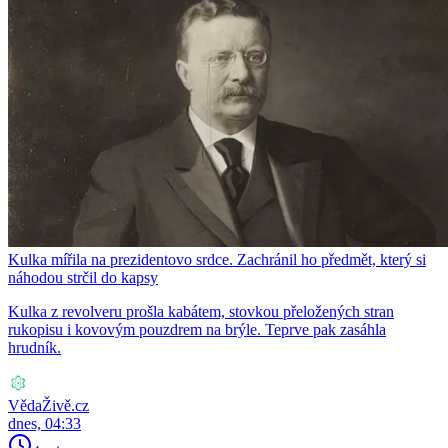
Kulka mířila na prezidentovo srdce. Zachránil ho předmět, který si
náhodou strčil do kapsy
Kulka z revolveru prošla kabátem, stovkou přeložených stran
rukopisu i kovovým pouzdrem na brýle. Teprve pak zasáhla
hrudník.
VědaŽivě.cz
dnes, 04:33