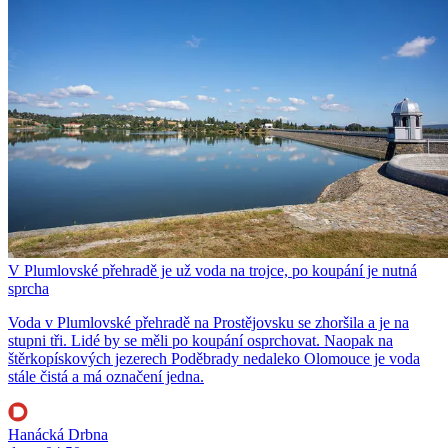
V Plumlovské přehradě je už voda na trojce, po koupání je nutná
sprcha
Voda v Plumlovské přehradě na Prostějovsku se zhoršila a je na
stupni tři. Lidé by se měli po koupání osprchovat. Naopak na
štěrkopískových jezerech Poděbrady nedaleko Olomouce je voda
stále čistá a má označení jedna.
Hanácká Drbna