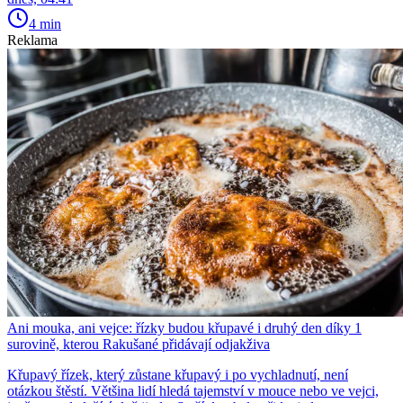
4 min
Reklama
Ani mouka, ani vejce: řízky budou křupavé i druhý den díky 1
surovině, kterou Rakušané přidávají odjakživa
Křupavý řízek, který zůstane křupavý i po vychladnutí, není
otázkou štěstí. Většina lidí hledá tajemství v mouce nebo ve vejci,