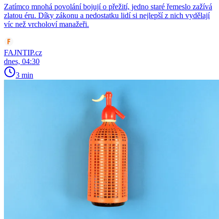
Zatímco mnohá povolání bojují o přežití, jedno staré řemeslo zažívá
zlatou éru. Díky zákonu a nedostatku lidí si nejlepší z nich vydělají
víc než vrcholoví manažeři.
FAJNTIP.cz
dnes, 04:30
3 min