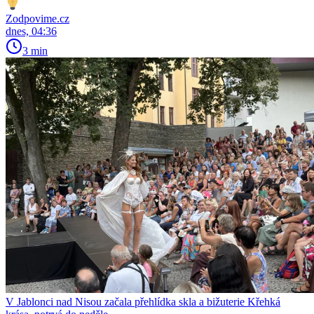
Zodpovime.cz
dnes, 04:36
3 min
V Jablonci nad Nisou začala přehlídka skla a bižuterie Křehká