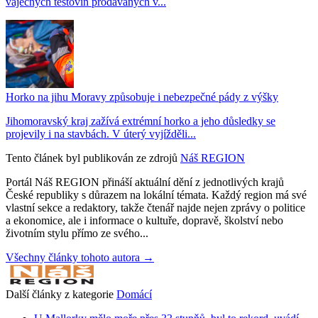
vaječných těstovin prodávaných v...
Horko na jihu Moravy způsobuje i nebezpečné pády z výšky
Jihomoravský kraj zažívá extrémní horko a jeho důsledky se
projevily i na stavbách. V úterý vyjížděli...
Tento článek byl publikován ze zdrojů
Náš REGION
Portál Náš REGION přináší aktuální dění z jednotlivých krajů
České republiky s důrazem na lokální témata. Každý region má své
vlastní sekce a redaktory, takže čtenář najde nejen zprávy o politice
a ekonomice, ale i informace o kultuře, dopravě, školství nebo
životním stylu přímo ze svého...
Všechny články tohoto autora →
Další články z kategorie
Domácí