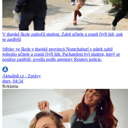
V thajské škole zaútočil student. Zabil učitele a zranil čtyři lidi, pak
se zastřelil
Střelec ve škole v thajské provincii Nontchaburí v pátek zabil
jednoho učitele a zranil čtyři lidi. Pachatelem byl student, který se
posléze zastřelil, uvedla podle agentury Reuters policie.
Aktuálně.cz - Zprávy
dnes, 04:34
Reklama