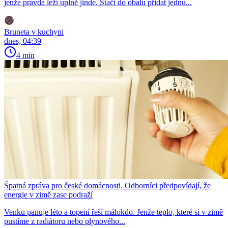
jenže pravda leží úplně jinde. Stačí do obalu přidat jednu...
Bruneta v kuchyni
dnes, 04:39
4 min
Špatná zpráva pro české domácnosti. Odborníci předpovídají, že
energie v zimě zase podraží
Venku panuje léto a topení řeší málokdo. Jenže teplo, které si v zimě
pustíme z radiátoru nebo plynového...