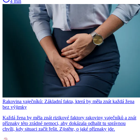
4 min
Rakovina vaječníků: Základní fakta, která by měla znát každá žena
bez výjimky
Každá žena by měla znát rizikové faktory rakoviny vaječníků a znát
příznaky této zrádné nemoci, aby dokázala odhalit tu správnou
chvíli, kdy situaci začít řešit. Zjistěte, o jaké příznaky jde.