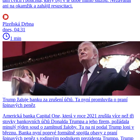
tam cvičil i policista, který byl v té době mimo službu. Nezaváhal
ani na okamžik a zahájil resuscitaci.
Plzeňská Drbna
dnes, 04:31
1 min
Trump žaluje banku za zrušení účtů. Ta nyní promluvila o praní
špinavých peněz
Americká banka Capital One, která v roce 2021 zrušila více než tři
stovky bankovních účtů Donalda Trumpa a jeho firem, požádala
minulý týden soud o zamítnutí žaloby. Tu na ni podal Trump loni v
březnu. Banka nyní poprvé formálně spojila obavy z praní
špinavých peněz s rodinným podnikem prezidenta Trumpa. Trump