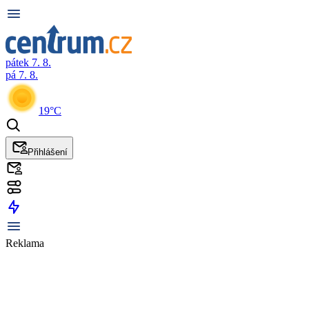
pátek 7. 8.
pá 7. 8.
19°C
Přihlášení
Reklama