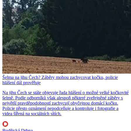
Šelma na jihu Čech? Záběry mohou zachycovat kočku, policie
hlášení dál prověřuje
Na jihu Čech se stále objevuje řada hlášení o možné velké kočkovité
šelmě. Podle odborníků však alespoň některé zveřejněné záběry s
největší pravděpodobností zachycují obyčejnou domácí kočku.
Policie přesto oznámení nepodceňuje a kontroluje i fotografie a
videa šířená na sociálních sítích.
Budějcká Drbna