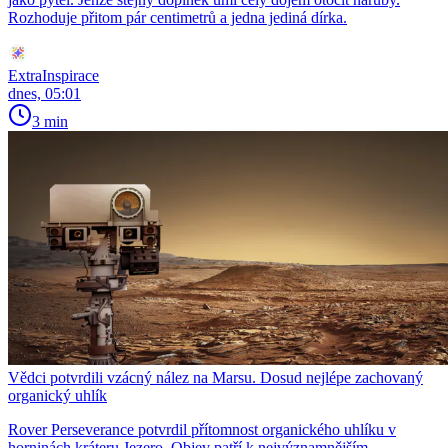
Rozhoduje přitom pár centimetrů a jedna jediná dírka.
ExtraInspirace
dnes, 05:01
3 min
Vědci potvrdili vzácný nález na Marsu. Dosud nejlépe zachovaný
organický uhlík
Rover Perseverance potvrdil přítomnost organického uhlíku v
horninách kráteru Jezero. Objev patří k nejvýznamnějším