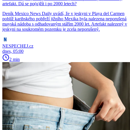
artefakt. Dá se po(u)žít i po 2000 letech?
Deník Mexico News Daily uvádí, že v jeskyni v Playa del Carmen
poblíž karibského pobřeží jižního Mexika byla nalezena neporušená
mayská nádoba s odhadovaným stářím 2000 let. Artefakt nalezený v
jeskyni na soukromém pozemku je zcela neporušený.
NESPECHEJ.cz
dnes, 05:00
2 min