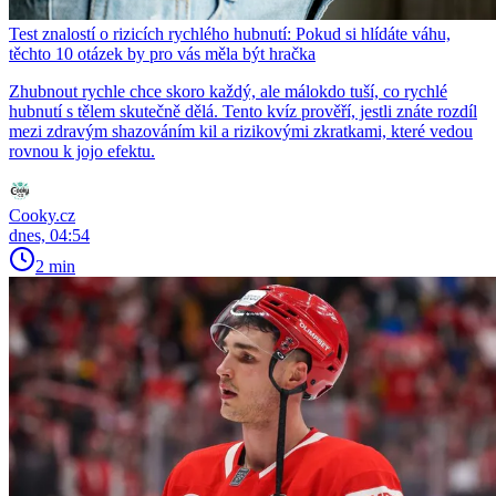
Test znalostí o rizicích rychlého hubnutí: Pokud si hlídáte váhu,
těchto 10 otázek by pro vás měla být hračka
Zhubnout rychle chce skoro každý, ale málokdo tuší, co rychlé
hubnutí s tělem skutečně dělá. Tento kvíz prověří, jestli znáte rozdíl
mezi zdravým shazováním kil a rizikovými zkratkami, které vedou
rovnou k jojo efektu.
Cooky.cz
dnes, 04:54
2 min