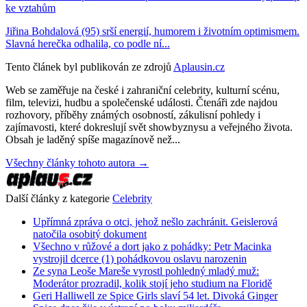
ke vztahům
Jiřina Bohdalová (95) srší energií, humorem i životním optimismem.
Slavná herečka odhalila, co podle ní...
Tento článek byl publikován ze zdrojů
Aplausin.cz
Web se zaměřuje na české i zahraniční celebrity, kulturní scénu,
film, televizi, hudbu a společenské události. Čtenáři zde najdou
rozhovory, příběhy známých osobností, zákulisní pohledy i
zajímavosti, které dokreslují svět showbyznysu a veřejného života.
Obsah je laděný spíše magazínově než...
Všechny články tohoto autora →
Další články z kategorie
Celebrity
Upřímná zpráva o otci, jehož nešlo zachránit. Geislerová
natočila osobitý dokument
Všechno v růžové a dort jako z pohádky: Petr Macinka
vystrojil dcerce (1) pohádkovou oslavu narozenin
Ze syna Leoše Mareše vyrostl pohledný mladý muž:
Moderátor prozradil, kolik stojí jeho studium na Floridě
Geri Halliwell ze Spice Girls slaví 54 let. Divoká Ginger