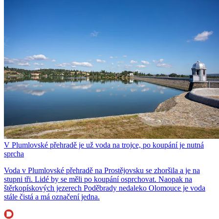
V Plumlovské přehradě je už voda na trojce, po koupání je nutná
sprcha
Voda v Plumlovské přehradě na Prostějovsku se zhoršila a je na
stupni tři. Lidé by se měli po koupání osprchovat. Naopak na
štěrkopískových jezerech Poděbrady nedaleko Olomouce je voda
stále čistá a má označení jedna.