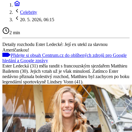
Celebrity
20. 5. 2026, 06:15
2 min
Detaily rozchodu Ester Ledecké: Její ex utekl za slavnou
Američankou!
Přidejte si obsah Centrum.cz do oblíbených zdrojů pro Google
hledání a Google zprávy
Ester Ledecká (31) měla randit s francouzským sjezdařem Matthieu
Bailetem (30). Jejich vztah už je však minulostí. Zatímco Ester
nedávno přiznala bolestivý rozchod, Matthieu byl zachycen po boku
legendární sportovkyně Lindsey Vonn (41).