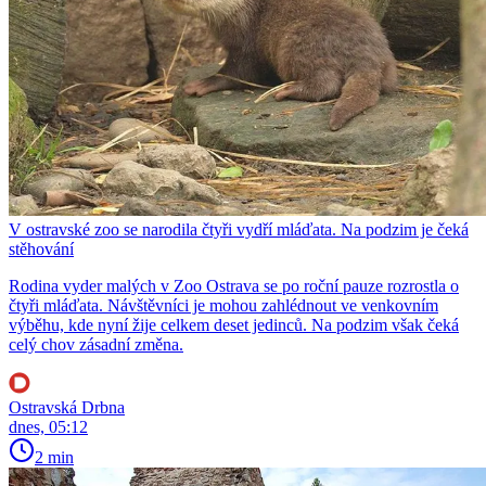
V ostravské zoo se narodila čtyři vydří mláďata. Na podzim je čeká
stěhování
Rodina vyder malých v Zoo Ostrava se po roční pauze rozrostla o
čtyři mláďata. Návštěvníci je mohou zahlédnout ve venkovním
výběhu, kde nyní žije celkem deset jedinců. Na podzim však čeká
celý chov zásadní změna.
Ostravská Drbna
dnes, 05:12
2 min