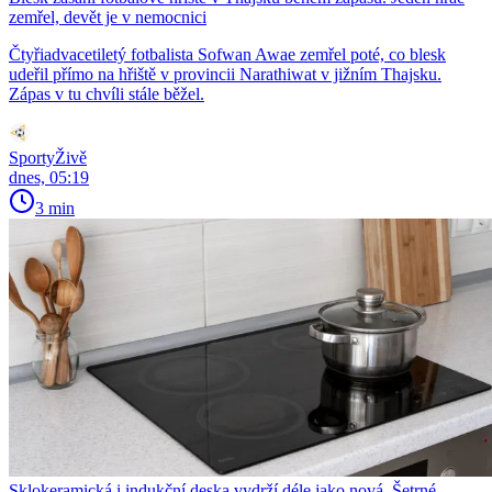
zemřel, devět je v nemocnici
Čtyřiadvacetiletý fotbalista Sofwan Awae zemřel poté, co blesk
udeřil přímo na hřiště v provincii Narathiwat v jižním Thajsku.
Zápas v tu chvíli stále běžel.
SportyŽivě
dnes, 05:19
3 min
Sklokeramická i indukční deska vydrží déle jako nová. Šetrné