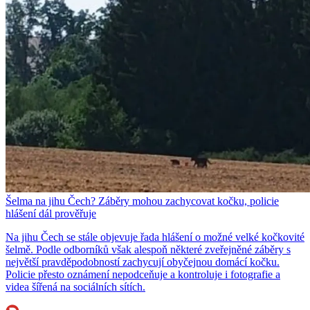
Šelma na jihu Čech? Záběry mohou zachycovat kočku, policie
hlášení dál prověřuje
Na jihu Čech se stále objevuje řada hlášení o možné velké kočkovité
šelmě. Podle odborníků však alespoň některé zveřejněné záběry s
největší pravděpodobností zachycují obyčejnou domácí kočku.
Policie přesto oznámení nepodceňuje a kontroluje i fotografie a
videa šířená na sociálních sítích.