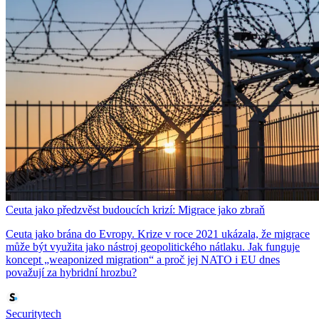
Ceuta jako předzvěst budoucích krizí: Migrace jako zbraň
Ceuta jako brána do Evropy. Krize v roce 2021 ukázala, že migrace
může být využita jako nástroj geopolitického nátlaku. Jak funguje
koncept „weaponized migration“ a proč jej NATO i EU dnes
považují za hybridní hrozbu?
Securitytech