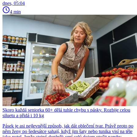
dnes, 05:04
4 min
Skoro každá seniorka 60+ dělá tuhle chybu s pásky. Rozbije celou
siluetu a přidá i 10 kg
Pásek je asi nejlevnější způsob, jak dát oblečení tvar. Právě proto po
něm ženy po šedesátce sahají, když jim šaty nebo tunika visí na těle
jako pytel. Jenže stejný doplněk umí celý dojem otočit naruby.