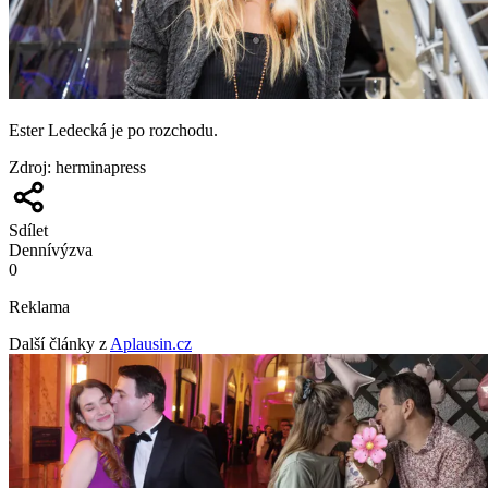
Ester Ledecká je po rozchodu.
Zdroj
:
herminapress
Sdílet
Denní
výzva
0
Reklama
Další články z
Aplausin.cz