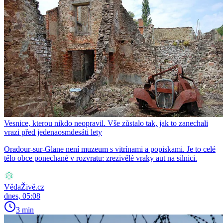
Vesnice, kterou nikdo neopravil. Vše zůstalo tak, jak to zanechali
vrazi před jedenaosmdesáti lety
Oradour-sur-Glane není muzeum s vitrínami a popiskami. Je to celé
tělo obce ponechané v rozvratu: zrezivělé vraky aut na silnici.
VědaŽivě.cz
dnes, 05:08
3 min