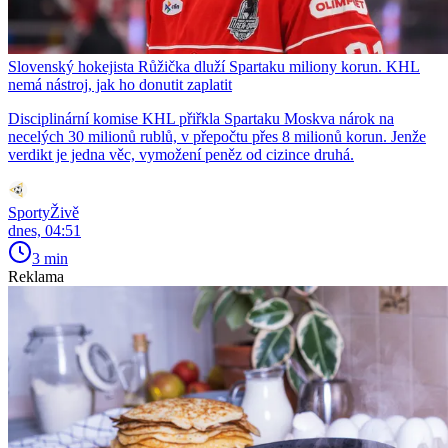
Slovenský hokejista Růžička dluží Spartaku miliony korun. KHL
nemá nástroj, jak ho donutit zaplatit
Disciplinární komise KHL přiřkla Spartaku Moskva nárok na
necelých 30 milionů rublů, v přepočtu přes 8 milionů korun. Jenže
verdikt je jedna věc, vymožení peněz od cizince druhá.
SportyŽivě
dnes, 04:51
3 min
Reklama