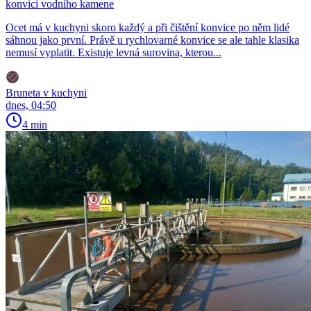
konvici vodního kamene
Ocet má v kuchyni skoro každý a při čištění konvice po něm lidé
sáhnou jako první. Právě u rychlovarné konvice se ale tahle klasika
nemusí vyplatit. Existuje levná surovina, kterou...
Bruneta v kuchyni
dnes, 04:50
4 min