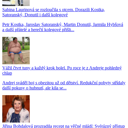
Sabina Laurinová se rozloučila s otcem. Dorazili Kostka,
Satoranský, Donutil i další kolegové
Petr Kostka, Jaroslav Satoranský, Martin Donutil, Jarmila Hybšová
a další přátelé a herečtí kolegové přišli...
Vážil čtvrt tuny a každý krok bolel. Po roce je z Andreje pohledný
chlap
Andrej sváděl boj s obezitou už od dětství. Redukční pobyty střídaly
další pokusy o hubnutí, ale kila se...
Jiřina Bohdalová prozradila recept na věčné mládí: Svérázný přístup