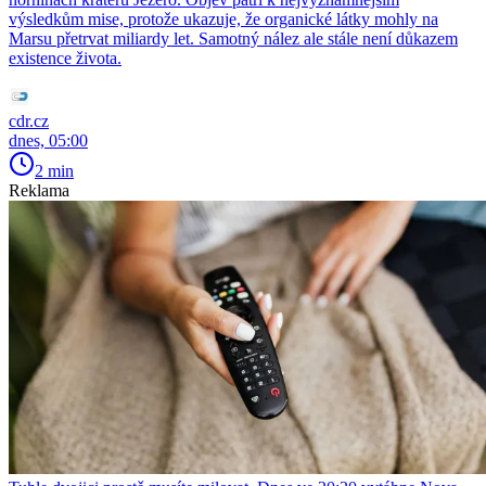
výsledkům mise, protože ukazuje, že organické látky mohly na
Marsu přetrvat miliardy let. Samotný nález ale stále není důkazem
existence života.
cdr.cz
dnes, 05:00
2 min
Reklama