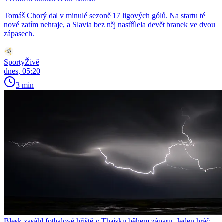
Tomáš Chorý dal v minulé sezoně 17 ligových gólů. Na startu té
nové zatím nehraje, a Slavia bez něj nastřílela devět branek ve dvou
zápasech.
SportyŽivě
dnes, 05:20
3 min
Blesk zasáhl fotbalové hřiště v Thajsku během zápasu. Jeden hráč