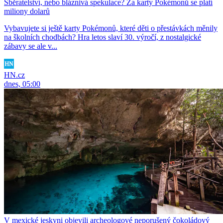
Sběratelství, nebo bláznivá spekulace? Za karty Pokémonů se platí
miliony dolarů
Vybavujete si ještě karty Pokémonů, které děti o přestávkách měnily
na školních chodbách? Hra letos slaví 30. výročí, z nostalgické
zábavy se ale v...
HN.cz
dnes, 05:00
V mexické jeskyni objevili archeologové neporušený čokoládový