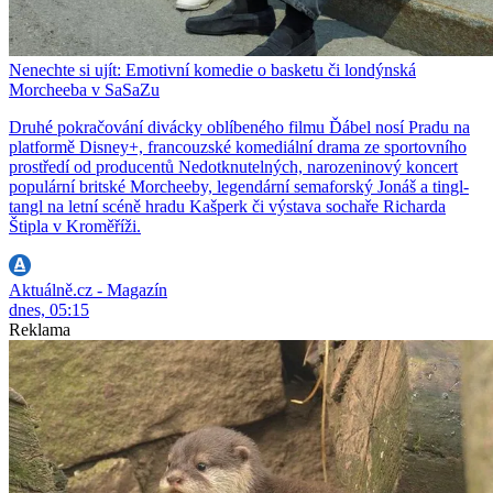
Nenechte si ujít: Emotivní komedie o basketu či londýnská
Morcheeba v SaSaZu
Druhé pokračování divácky oblíbeného filmu Ďábel nosí Pradu na
platformě Disney+, francouzské komediální drama ze sportovního
prostředí od producentů Nedotknutelných, narozeninový koncert
populární britské Morcheeby, legendární semaforský Jonáš a tingl-
tangl na letní scéně hradu Kašperk či výstava sochaře Richarda
Štipla v Kroměříži.
Aktuálně.cz - Magazín
dnes, 05:15
Reklama