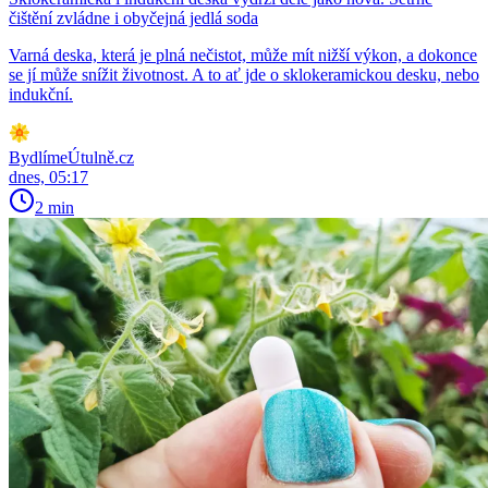
čištění zvládne i obyčejná jedlá soda
Varná deska, která je plná nečistot, může mít nižší výkon, a dokonce
se jí může snížit životnost. A to ať jde o sklokeramickou desku, nebo
indukční.
BydlímeÚtulně.cz
dnes, 05:17
2 min