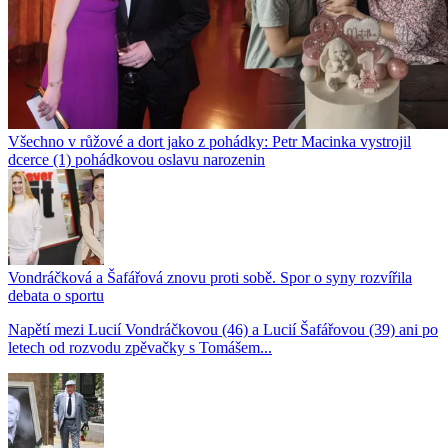
Všechno v růžové a dort jako z pohádky: Petr Macinka vystrojil
dcerce (1) pohádkovou oslavu narozenin
Vondráčková a Šafářová znovu proti sobě. Spor o syny rozvířila
debata o sportu
Napětí mezi Lucií Vondráčkovou (46) a Lucií Šafářovou (39) ani po
letech od rozvodu zpěvačky s Tomášem...