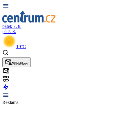
pátek 7. 8.
pá 7. 8.
19°C
Přihlášení
Reklama