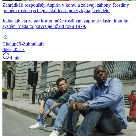
Zahrádkáři rozpouštějí Aspirin v konvi a zalévají záhony. Rostliny
po něm rostou rychleji a škůdci se jim vyhýbají celé léto
Jedna tableta za pár korun může rostlinám zapnout vlastní imunitní
systém. Věda to potvrzuje už od roku 1979.
Chalupáři-Zahrádkáři
dnes, 05:17
4 min