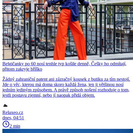
Belgičanky po 60 nosí tenhle typ košile denně, Češky ho odmítají,
přitom zakryje bříško
Žádný zahraniční patent ani zázračný kousek z butiku za tím nestojí.
Jde o věc, kterou má doma skoro každá žena, jen ji většinou nosí
jedním jediným způsobem. A právě způsob nošení rozhoduje o tom,
jestli postavu zjemní, nebo jí naopak přidá objem.
Relaxeo.cz
dnes, 04:51
2 min