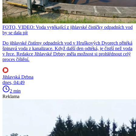
FOTO, VIDEO: Voda vytékající z jihlavské čističky odpadních vod
by se dala pít
Do jihlavské čistírny odpadních vod v Hruškových Dvorech přitéká
špinavá voda z kanalizace. Když další den odtéká, je čistší než voda
v řece. Redakce Jihlavské Drbny měla možnost si prohlédnout celý
proces čištění.
Jihlavská Drbna
dnes, 04:49
2 min
Reklama