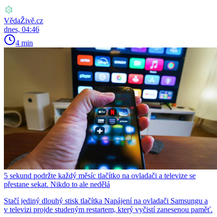
VědaŽivě.cz
dnes, 04:46
4 min
5 sekund podržte každý měsíc tlačítko na ovladači a televize se
přestane sekat. Nikdo to ale nedělá
Stačí jediný dlouhý stisk tlačítka Napájení na ovladači Samsungu a
v televizi projde studeným restartem, který vyčistí zanesenou paměť.