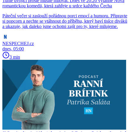
Tuhle dvojici prostě musíte milovat. Dnes ve 20:20 vytáhne Nova
romantickou komedii, která zahřeje u srdce každého Čecha
Páteční večer si zaslouží pořádnou porci emocí a humoru. Připravte
si popcorn a nechte se vtáhnout do příběhu, který baví tisíce diváků
a ukazuje, jak daleko jsme ochotni zajít pro ty, které milujeme.
NESPECHEJ.cz
dnes, 05:00
3 min