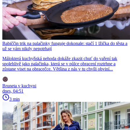
Babiččin trik na palačinky funguje dokonale: stačí 1 lžička do těsta a
už se vám nikdy nepotrhají
Málokterá kuchyňská nehoda dokáže zkazit chuť do vaření tak
spolehlivě jako palačinka, která se v půlce obracení roztrhne a
zůstane viset na obracečce. Většina z nás v tu chvíli obviní...
Bruneta v kuchyni
dnes, 04:51
3 min