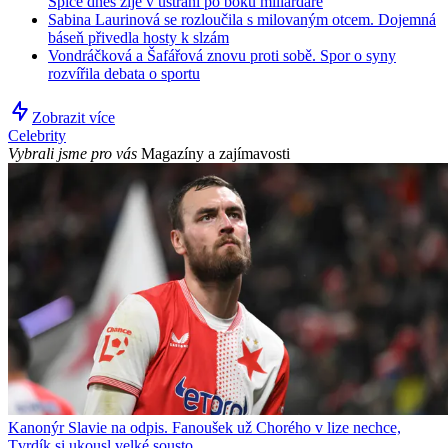
Spice dnes žije v ústraní po boku miliardáře
Sabina Laurinová se rozloučila s milovaným otcem. Dojemná
báseň přivedla hosty k slzám
Vondráčková a Šafářová znovu proti sobě. Spor o syny
rozvířila debata o sportu
Zobrazit více
Celebrity
Vybrali jsme pro vás
Magazíny a zajímavosti
Kanonýr Slavie na odpis. Fanoušek už Chorého v lize nechce,
Tvrdík si ukousl velké sousto