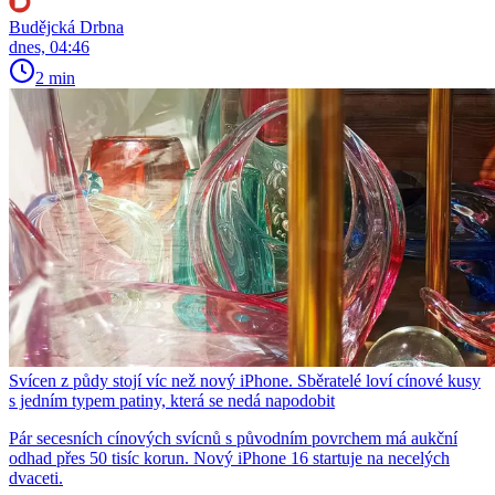
Budějcká Drbna
dnes, 04:46
2 min
Svícen z půdy stojí víc než nový iPhone. Sběratelé loví cínové kusy
s jedním typem patiny, která se nedá napodobit
Pár secesních cínových svícnů s původním povrchem má aukční
odhad přes 50 tisíc korun. Nový iPhone 16 startuje na necelých
dvaceti.