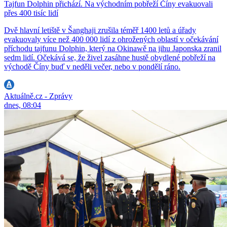
Tajfun Dolphin přichází. Na východním pobřeží Číny evakuovali
přes 400 tisíc lidí
Dvě hlavní letiště v Šanghaji zrušila téměř 1400 letů a úřady
evakuovaly více než 400 000 lidí z ohrožených oblastí v očekávání
příchodu tajfunu Dolphin, který na Okinawě na jihu Japonska zranil
sedm lidí. Očekává se, že živel zasáhne hustě obydlené pobřeží na
východě Číny buď v neděli večer, nebo v pondělí ráno.
Aktuálně.cz - Zprávy
dnes, 08:04