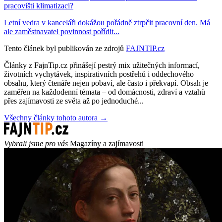
pracovišti klimatizaci?
Letní vedra v kanceláři dokážou pořádně ztrpčit pracovní den. Má
ale zaměstnavatel povinnost pořídit...
Tento článek byl publikován ze zdrojů
FAJNTIP.cz
Články z FajnTip.cz přinášejí pestrý mix užitečných informací,
životních vychytávek, inspirativních postřehů i oddechového
obsahu, který čtenáře nejen pobaví, ale často i překvapí. Obsah je
zaměřen na každodenní témata – od domácnosti, zdraví a vztahů
přes zajímavosti ze světa až po jednoduché...
Všechny články tohoto autora →
Vybrali jsme pro vás
Magazíny a zajímavosti