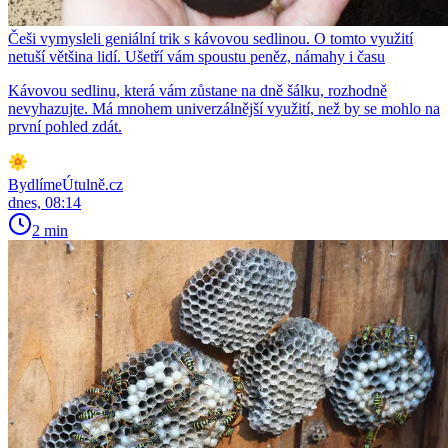
Češi vymysleli geniální trik s kávovou sedlinou. O tomto využití
netuší většina lidí. Ušetří vám spoustu peněz, námahy i času
Kávovou sedlinu, která vám zůstane na dně šálku, rozhodně
nevyhazujte. Má mnohem univerzálnější využití, než by se mohlo na
první pohled zdát.
BydlímeÚtulně.cz
dnes, 08:14
2 min