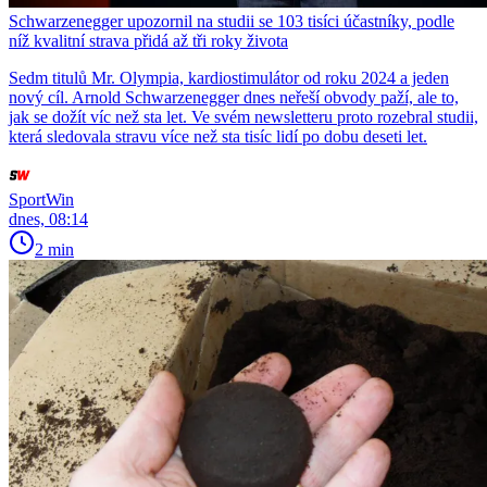
Schwarzenegger upozornil na studii se 103 tisíci účastníky, podle
níž kvalitní strava přidá až tři roky života
Sedm titulů Mr. Olympia, kardiostimulátor od roku 2024 a jeden
nový cíl. Arnold Schwarzenegger dnes neřeší obvody paží, ale to,
jak se dožít víc než sta let. Ve svém newsletteru proto rozebral studii,
která sledovala stravu více než sta tisíc lidí po dobu deseti let.
SportWin
dnes, 08:14
2 min