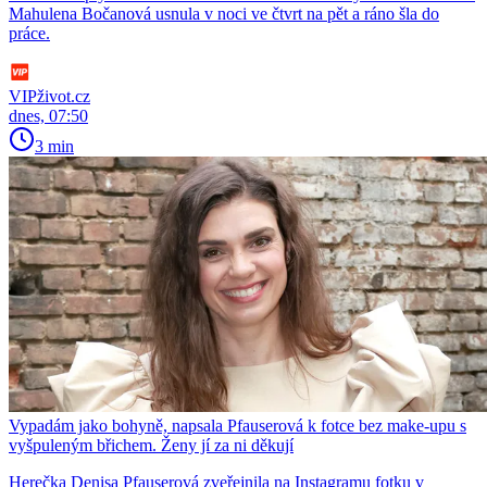
Mahulena Bočanová usnula v noci ve čtvrt na pět a ráno šla do
práce.
VIPživot.cz
dnes, 07:50
3 min
Vypadám jako bohyně, napsala Pfauserová k fotce bez make-upu s
vyšpuleným břichem. Ženy jí za ni děkují
Herečka Denisa Pfauserová zveřejnila na Instagramu fotku v