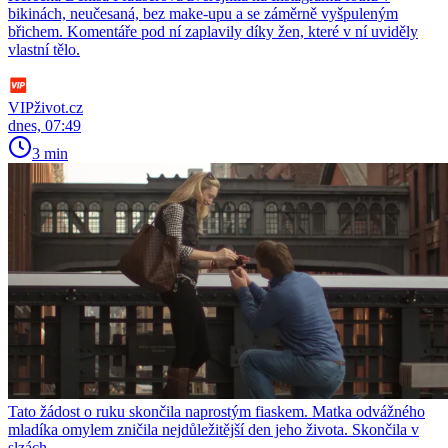
bikinách, neučesaná, bez make-upu a se záměrně vyšpuleným
břichem. Komentáře pod ní zaplavily díky žen, které v ní uviděly
vlastní tělo.
VIPživot.cz
dnes, 07:49
3 min
Tato žádost o ruku skončila naprostým fiaskem. Matka odvážného
mladíka omylem zničila nejdůležitější den jeho života. Skončila v
slzách