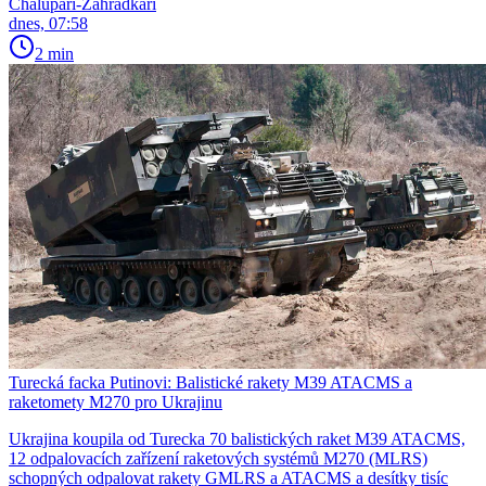
Chalupáři-Zahrádkáři
dnes, 07:58
2 min
Turecká facka Putinovi: Balistické rakety M39 ATACMS a
raketomety M270 pro Ukrajinu
Ukrajina koupila od Turecka 70 balistických raket M39 ATACMS,
12 odpalovacích zařízení raketových systémů M270 (MLRS)
schopných odpalovat rakety GMLRS a ATACMS a desítky tisíc