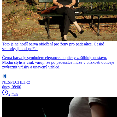
Toto je nejhorší barva oblečení pro ženy pro padesátce. České
seniorky ji nosí pořád
Černá barva je symbolem elegance a opticky zeštíhluje postavu.
Módní stylisté však varují, že po padesátce může v blízkosti obličeje
zvýraznit vrásky a unavený vzhled.
NESPECHEJ.cz
dnes, 08:00
2 min