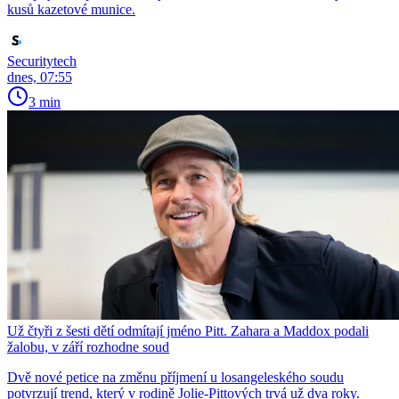
kusů kazetové munice.
Securitytech
dnes, 07:55
3 min
Už čtyři z šesti dětí odmítají jméno Pitt. Zahara a Maddox podali
žalobu, v září rozhodne soud
Dvě nové petice na změnu příjmení u losangeleského soudu
potvrzují trend, který v rodině Jolie-Pittových trvá už dva roky.