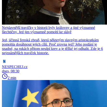
Nejslavnější travičky v historii byly královny a jiné významné
šlechtičny. Jed jim významně pomohl ke slávě
Jed, účinná ženská zbraň, která některým slavným aristokratkám
pomohla dosáhnout jejich cílů. Proč zrovna jed? Jeho podání je
snadné, na rukách přitom neulpí krev a je těžké jej odhalit. Zde je 6
nejznámějších traviček historie.
NESPECHEJ.cz
dnes, 08:30
2 min