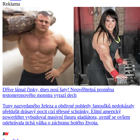
Reklama
Dříve lámal činky, dnes nosí šaty! Neuvěřitelná proměna
testosteronového monstra vyrazí dech
Tuny nazvedaného železa a obdivné pohledy fanoušků nedokázaly
přehlušit drásavý pocit cizí tělesné schránky. Elitní americký
powerlifter vybudoval masivní figuru gladiátora, uvnitř se ovšem
odehrávala tichá válka o záchranu holého života.