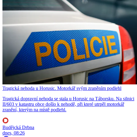
Tragická nehoda u Horusic. Motorkář svým zraněním podlehl
Tragická dopravní nehoda se stala u Horusic na Táborsku. Na silnici
II/603 v katastru obce došlo k nehodě, při které utrpěl motorkář
zranění, kterým na místě podlehl.
Budějcká Drbna
dnes, 08:26