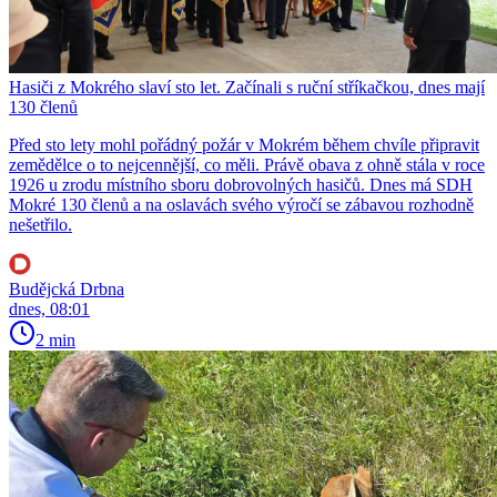
Hasiči z Mokrého slaví sto let. Začínali s ruční stříkačkou, dnes mají
130 členů
Před sto lety mohl pořádný požár v Mokrém během chvíle připravit
zemědělce o to nejcennější, co měli. Právě obava z ohně stála v roce
1926 u zrodu místního sboru dobrovolných hasičů. Dnes má SDH
Mokré 130 členů a na oslavách svého výročí se zábavou rozhodně
nešetřilo.
Budějcká Drbna
dnes, 08:01
2 min