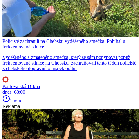
Policisté zachránili na Chebsku vyděšeného srnečka. Pobíhal u
frekventované silnice
Vyděšeného a zmateného srnečka, který se sám pohyboval poblíž
frekventované silnice na Chebsku, zachraňovali tento týden policisté
z chebského dopravního inspektorátu.
Karlovarská Drbna
dnes, 08:00
1 min
Reklama