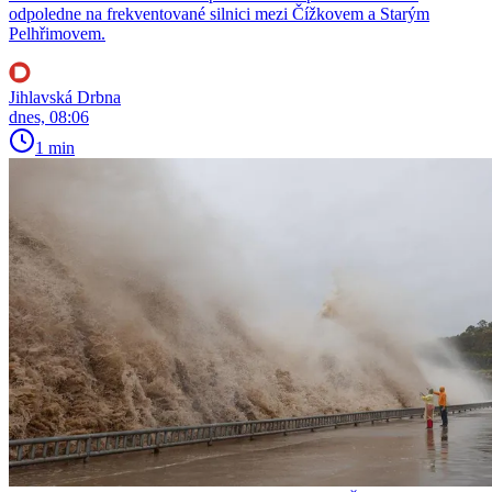
odpoledne na frekventované silnici mezi Čížkovem a Starým
Pelhřimovem.
Jihlavská Drbna
dnes, 08:06
1 min