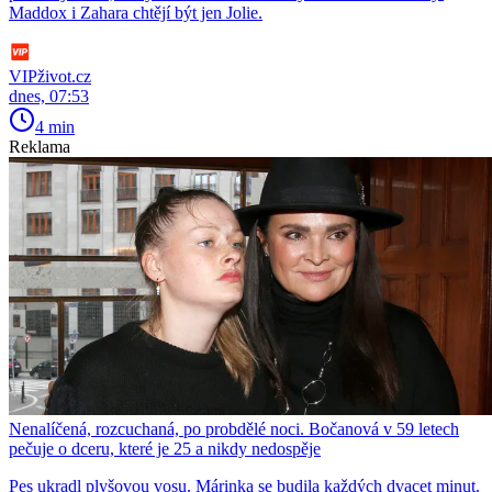
Maddox i Zahara chtějí být jen Jolie.
VIPživot.cz
dnes, 07:53
4 min
Reklama
Nenalíčená, rozcuchaná, po probdělé noci. Bočanová v 59 letech
pečuje o dceru, které je 25 a nikdy nedospěje
Pes ukradl plyšovou vosu. Márinka se budila každých dvacet minut.