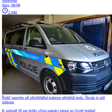
SportWin
dnes, 08:08
2 min
Řidič superbu při předjíždění traktoru přehlédl teslu. Škoda je půl
milionu
K nehodě tří aut došlo včera patnáct minut po čtvrté hodině