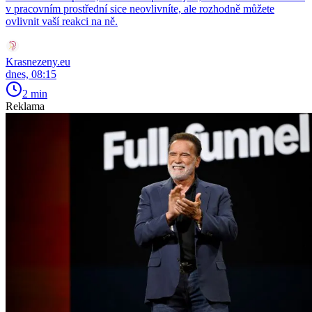
v pracovním prostřední sice neovlivníte, ale rozhodně můžete
ovlivnit vaší reakci na ně.
Krasnezeny.eu
dnes, 08:15
2 min
Reklama