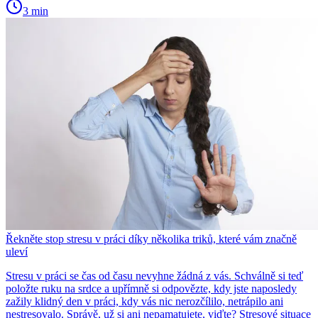
3 min
Řekněte stop stresu v práci díky několika triků, které vám značně
uleví
Stresu v práci se čas od času nevyhne žádná z vás. Schválně si teď
položte ruku na srdce a upřímně si odpovězte, kdy jste naposledy
zažily klidný den v práci, kdy vás nic nerozčílilo, netrápilo ani
nestresovalo. Správě, už si ani nepamatujete, viďte? Stresové situace