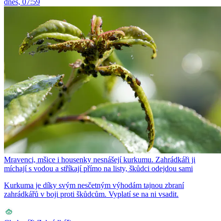
dnes, 07:59
Mravenci, mšice i housenky nesnášejí kurkumu. Zahrádkáři ji
míchají s vodou a stříkají přímo na listy, škůdci odejdou sami
Kurkuma je díky svým nesčetným výhodám tajnou zbraní
zahrádkářů v boji proti škůdcům. Vyplatí se na ni vsadit.