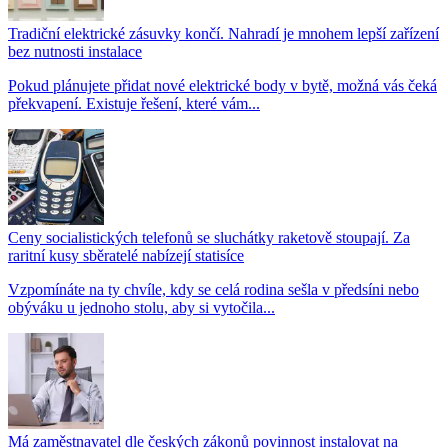
Tradiční elektrické zásuvky končí. Nahradí je mnohem lepší zařízení
bez nutnosti instalace
Pokud plánujete přidat nové elektrické body v bytě, možná vás čeká
překvapení. Existuje řešení, které vám...
Ceny socialistických telefonů se sluchátky raketově stoupají. Za
raritní kusy sběratelé nabízejí statisíce
Vzpomínáte na ty chvíle, kdy se celá rodina sešla v předsíni nebo
obýváku u jednoho stolu, aby si vytočila...
Má zaměstnavatel dle českých zákonů povinnost instalovat na