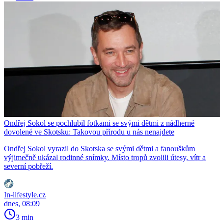
Ondřej Sokol se pochlubil fotkami se svými dětmi z nádherné
dovolené ve Skotsku: Takovou přírodu u nás nenajdete
Ondřej Sokol vyrazil do Skotska se svými dětmi a fanouškům
výjimečně ukázal rodinné snímky. Místo tropů zvolili útesy, vítr a
severní pobřeží.
In-lifestyle.cz
dnes, 08:09
3 min