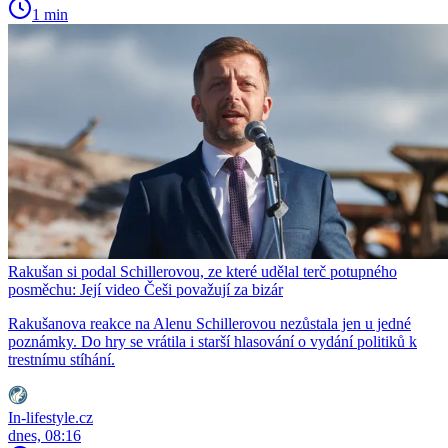
1 min
Rakušan si podal Schillerovou, ze které udělal terč potupného
posměchu: Její video Češi považují za bizár
Rakušanova reakce na Alenu Schillerovou nezůstala jen u jedné
poznámky. Do hry se vrátila i starší hlasování o vydání politiků k
trestnímu stíhání.
In-lifestyle.cz
dnes, 08:16