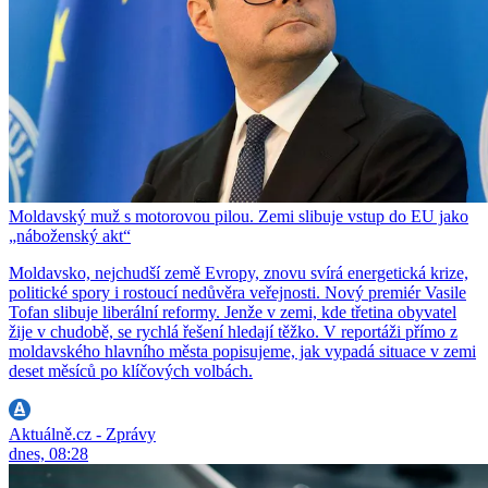
Moldavský muž s motorovou pilou. Zemi slibuje vstup do EU jako
„náboženský akt“
Moldavsko, nejchudší země Evropy, znovu svírá energetická krize,
politické spory i rostoucí nedůvěra veřejnosti. Nový premiér Vasile
Tofan slibuje liberální reformy. Jenže v zemi, kde třetina obyvatel
žije v chudobě, se rychlá řešení hledají těžko. V reportáži přímo z
moldavského hlavního města popisujeme, jak vypadá situace v zemi
deset měsíců po klíčových volbách.
Aktuálně.cz - Zprávy
dnes, 08:28