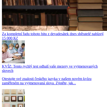
Za kompletní řadu tohoto hitu z devadesátek dnes sběratelé nabízejí
15 000 Kč
KVÍZ: Tento rychlý test odhalí vaše mezery ve vyjmenovaných
slovech
Otestujte své znalosti českého jazyka v našem novém kvízu
zaměřeném na vyjmenovaná slova. Zjistěte, jak...