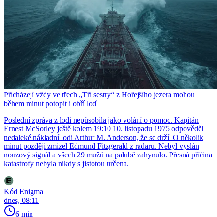
Přicházejí vždy ve třech „Tři sestry“ z Hořejšího jezera mohou
během minut potopit i obří loď
Poslední zpráva z lodi nepůsobila jako volání o pomoc. Kapitán
Ernest McSorley ještě kolem 19:10 10. listopadu 1975 odpověděl
nedaleké nákladní lodi Arthur M. Anderson, že se drží. O několik
minut později zmizel Edmund Fitzgerald z radaru. Nebyl vyslán
nouzový signál a všech 29 mužů na palubě zahynulo. Přesná příčina
katastrofy nebyla nikdy s jistotou určena.
Kód Enigma
dnes, 08:11
6 min