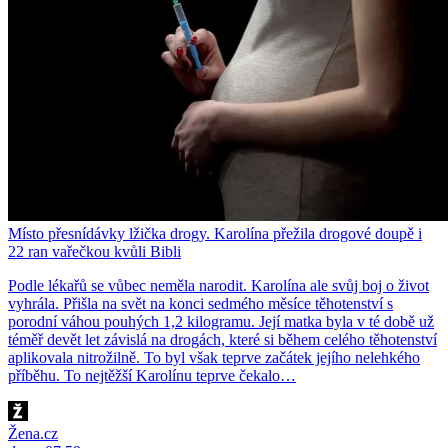
Místo přesnídávky lžička drogy. Karolína přežila drogové doupě i
22 ran vařečkou kvůli Bibli
Podle lékařů se vůbec neměla narodit. Karolína ale svůj boj o život
vyhrála. Přišla na svět na konci sedmého měsíce těhotenství s
porodní váhou pouhých 1,2 kilogramu. Její matka byla v té době už
téměř devět let závislá na drogách, které si během celého těhotenství
aplikovala nitrožilně. To byl však teprve začátek jejího nelehkého
příběhu. To nejtěžší Karolínu teprve čekalo…
Žena.cz