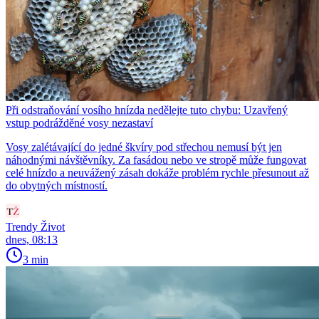
Při odstraňování vosího hnízda nedělejte tuto chybu: Uzavřený
vstup podrážděné vosy nezastaví
Vosy zalétávající do jedné škvíry pod střechou nemusí být jen
náhodnými návštěvníky. Za fasádou nebo ve stropě může fungovat
celé hnízdo a neuvážený zásah dokáže problém rychle přesunout až
do obytných místností.
Trendy Život
dnes, 08:13
3 min