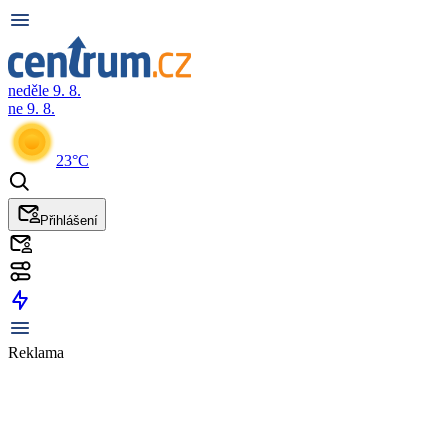
neděle 9. 8.
ne 9. 8.
23°C
Přihlášení
Reklama