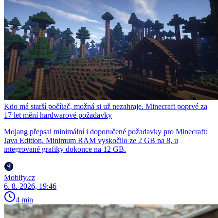
Kdo má starší počítač, možná si už nezahraje. Minecraft poprvé za
17 let mění hardwarové požadavky
Mojang přepsal minimální i doporučené požadavky pro Minecraft:
Java Edition. Minimum RAM vyskočilo ze 2 GB na 8, u
integrované grafiky dokonce na 12 GB.
Mobify.cz
6. 8. 2026, 19:46
4 min