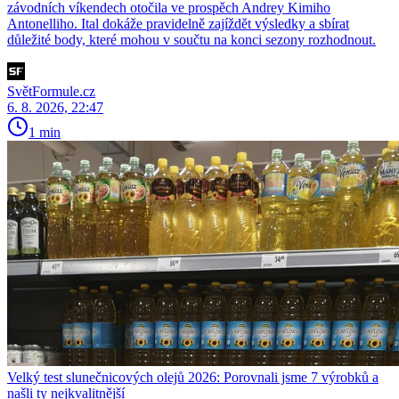
závodních víkendech otočila ve prospěch Andrey Kimiho
Antonelliho. Ital dokáže pravidelně zajíždět výsledky a sbírat
důležité body, které mohou v součtu na konci sezony rozhodnout.
SvětFormule.cz
6. 8. 2026, 22:47
1 min
Velký test slunečnicových olejů 2026: Porovnali jsme 7 výrobků a
našli ty nejkvalitnější