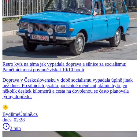
Retro kvíz na téma jak vypadala doprava a silnice za socialismu:
Pamětníci musí povinně získat 10/10 bodů
Doprava v Československu v době socialismu vypadala úplně jinak
než dnes. Po silnicích jezdilo podstatně méně aut, dálnic bylo jen
několik desítek kilometrů a cesta na dovolenou se často plánovala
týdny dopředu.
BydlímeÚtulně.cz
dnes, 02:28
2 min