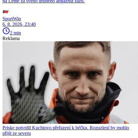
na Letné za svého druhého angažmá zažil.
SportWin
6. 8. 2026, 23:40
2 min
Reklama
Priske potvrdil Kuchtovo přeřazení k béčku. Rozuzlení by mohlo
přijít ze severu