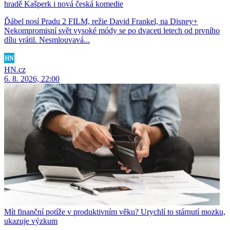
hradě Kašperk i nová česká komedie
Ďábel nosí Pradu 2 FILM, režie David Frankel, na Disney+
Nekompromisní svět vysoké módy se po dvaceti letech od prvního
dílu vrátil. Nesmlouvavá...
HN.cz
6. 8. 2026, 22:00
Mít finanční potíže v produktivním věku? Urychlí to stárnutí mozku,
ukazuje výzkum