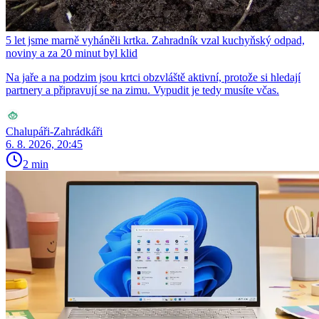
5 let jsme marně vyháněli krtka. Zahradník vzal kuchyňský odpad,
noviny a za 20 minut byl klid
Na jaře a na podzim jsou krtci obzvláště aktivní, protože si hledají
partnery a připravují se na zimu. Vypudit je tedy musíte včas.
Chalupáři-Zahrádkáři
6. 8. 2026, 20:45
2 min