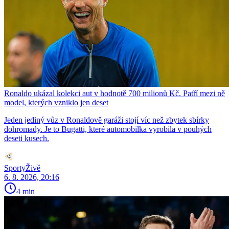
Ronaldo ukázal kolekci aut v hodnotě 700 milionů Kč. Patří mezi ně
model, kterých vzniklo jen deset
Jeden jediný vůz v Ronaldově garáži stojí víc než zbytek sbírky
dohromady. Je to Bugatti, které automobilka vyrobila v pouhých
deseti kusech.
SportyŽivě
6. 8. 2026, 20:16
4 min