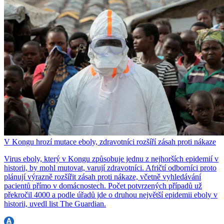
V Kongu hrozí mutace eboly, zdravotníci rozšíří zásah proti nákaze
Virus eboly, který v Kongu způsobuje jednu z nejhorších epidemií v
historii, by mohl mutovat, varují zdravotníci. Afričtí odborníci proto
plánují výrazně rozšířit zásah proti nákaze, včetně vyhledávání
pacientů přímo v domácnostech. Počet potvrzených případů už
překročil 4000 a podle úřadů jde o druhou největší epidemii eboly v
historii, uvedl list The Guardian.