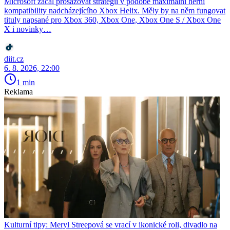
Microsoft začal prosazovat strategii v podobě maximální herní
kompatibility nadcházejícího Xbox Helix. Měly by na něm fungovat
tituly napsané pro Xbox 360, Xbox One, Xbox One S / Xbox One
X i novinky…
diit.cz
6. 8. 2026, 22:00
1 min
Reklama
Kulturní tipy: Meryl Streepová se vrací v ikonické roli, divadlo na