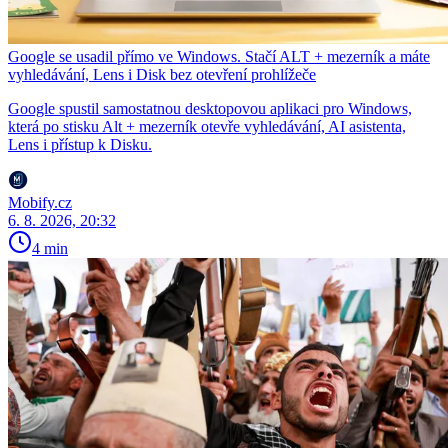
Google se usadil přímo ve Windows. Stačí ALT + mezerník a máte
vyhledávání, Lens i Disk bez otevření prohlížeče
Google spustil samostatnou desktopovou aplikaci pro Windows,
která po stisku Alt + mezerník otevře vyhledávání, AI asistenta,
Lens i přístup k Disku.
Mobify.cz
6. 8. 2026, 20:32
4 min