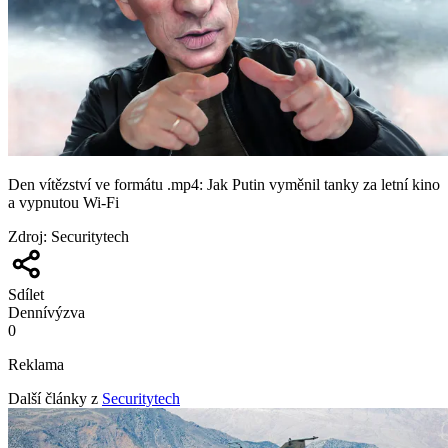
Den vítězství ve formátu .mp4: Jak Putin vyměnil tanky za letní kino
a vypnutou Wi-Fi
Zdroj
:
Securitytech
Sdílet
Denní
výzva
0
Reklama
Další články z
Securitytech