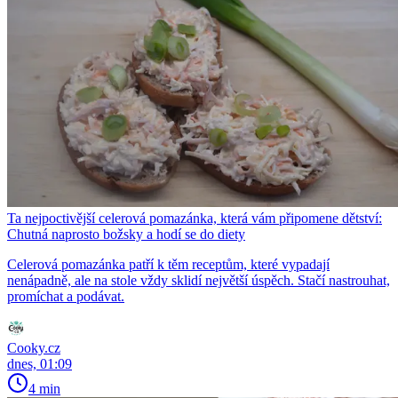
Ta nejpoctivější celerová pomazánka, která vám připomene dětství:
Chutná naprosto božsky a hodí se do diety
Celerová pomazánka patří k těm receptům, které vypadají
nenápadně, ale na stole vždy sklidí největší úspěch. Stačí nastrouhat,
promíchat a podávat.
Cooky.cz
dnes, 01:09
4 min