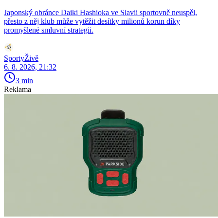
Japonský obránce Daiki Hashioka ve Slavii sportovně neuspěl,
přesto z něj klub může vytěžit desítky milionů korun díky
promyšlené smluvní strategii.
SportyŽivě
6. 8. 2026, 21:32
3 min
Reklama