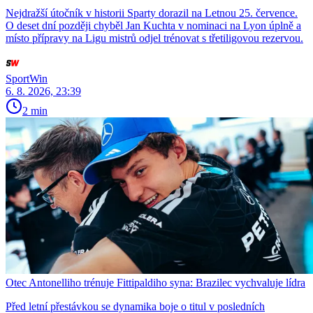
Nejdražší útočník v historii Sparty dorazil na Letnou 25. července.
O deset dní později chyběl Jan Kuchta v nominaci na Lyon úplně a
místo přípravy na Ligu mistrů odjel trénovat s třetiligovou rezervou.
SportWin
6. 8. 2026, 23:39
2 min
Otec Antonelliho trénuje Fittipaldiho syna: Brazilec vychvaluje lídra
Před letní přestávkou se dynamika boje o titul v posledních