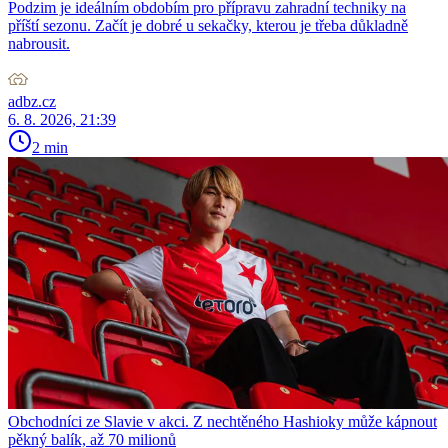
Podzim je ideálním obdobím pro přípravu zahradní techniky na
příští sezonu. Začít je dobré u sekačky, kterou je třeba důkladně
nabrousit.
adbz.cz
6. 8. 2026, 21:39
2 min
Obchodníci ze Slavie v akci. Z nechtěného Hashioky může kápnout
pěkný balík, až 70 milionů