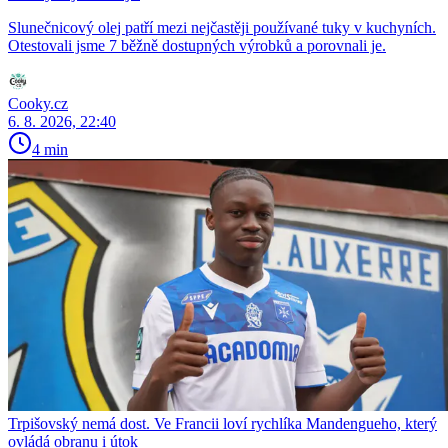
Slunečnicový olej patří mezi nejčastěji používané tuky v kuchyních.
Otestovali jsme 7 běžně dostupných výrobků a porovnali je.
Cooky.cz
6. 8. 2026, 22:40
4 min
Trpišovský nemá dost. Ve Francii loví rychlíka Mandengueho, který
ovládá obranu i útok