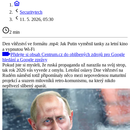
Securitytech
11. 5. 2026, 05:30
2 min
Den vítězství ve formátu .mp4: Jak Putin vyměnil tanky za letní kino
a vypnutou Wi-Fi
Přidejte si obsah Centrum.cz do oblíbených zdrojů pro Google
hledání a Google zprávy
Pokud jste si mysleli, že ruská propaganda už narazila na svůj strop,
tak rok 2026 vás vyvede z omylu. Letošní oslavy Dne vítězství na
Rudém náměstí totiž připomínaly něco mezi nepovedenou maturitní
projekcí a srazem milovníků retro-komunismu, na který nikdo
nepřivezl slíbený aparát.