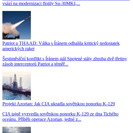
vsází na modernizaci flotily Su-30MKI,...
Patriot a THAAD: Válka s Íránem odhalila kritický nedostatek
amerických raket
Šestiměsíční konflikt s Íránem stál Spojené státy zhruba dvě třetiny
zásob interceptorů Patriot a téměř...
Projekt Azorian: Jak CIA ukradla sovětskou ponorku K-129
CIA tajně vyzvedla sovětskou ponorku K-129 ze dna Tichého
oceánu. Příběh operace Azorian, jedné z...