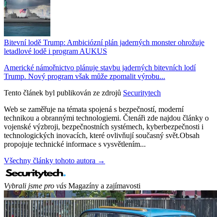
Bitevní lodě Trump: Ambiciózní plán jaderných monster ohrožuje
letadlové lodě i program AUKUS
Americké námořnictvo plánuje stavbu jaderných bitevních lodí
Trump. Nový program však může zpomalit výrobu...
Tento článek byl publikován ze zdrojů
Securitytech
Web se zaměřuje na témata spojená s bezpečností, moderní
technikou a obrannými technologiemi. Čtenáři zde najdou články o
vojenské výzbroji, bezpečnostních systémech, kyberbezpečnosti i
technologických inovacích, které ovlivňují současný svět.Obsah
propojuje technické informace s vysvětlením...
Všechny články tohoto autora →
Vybrali jsme pro vás
Magazíny a zajímavosti