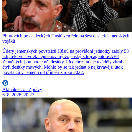
Při útocích povstaleckých Húsíů zemřelo na šest desítek jemenských
vojáků
Údery jemenských povstalců Húsíů na provládní jednotky zabily 58
lidí, řekl ve čtvrtek nejmenovaný vojenský zdroj agentuře AFP.
Zraněných jsou podle něj desítky. Předchozí údaje uváděly zhruba
čtyři desítky mrtvých. Mohlo by se tak jednat o nejkrvavější útok
povstalců v Jemenu od příměří z roku 2022.
Aktuálně.cz - Zprávy
6. 8. 2026, 20:27