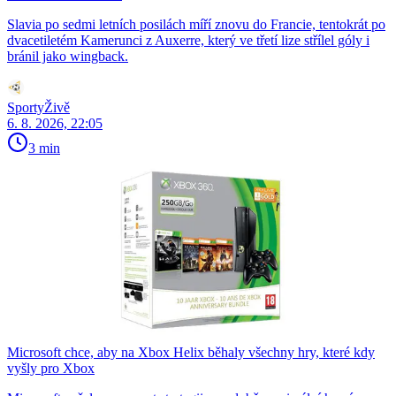
Slavia po sedmi letních posilách míří znovu do Francie, tentokrát po
dvacetiletém Kamerunci z Auxerre, který ve třetí lize střílel góly i
bránil jako wingback.
SportyŽivě
6. 8. 2026, 22:05
3 min
Microsoft chce, aby na Xbox Helix běhaly všechny hry, které kdy
vyšly pro Xbox