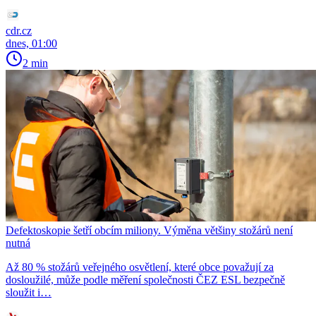
cdr.cz
dnes, 01:00
2 min
Defektoskopie šetří obcím miliony. Výměna většiny stožárů není
nutná
Až 80 % stožárů veřejného osvětlení, které obce považují za
dosloužilé, může podle měření společnosti ČEZ ESL bezpečně
sloužit i…