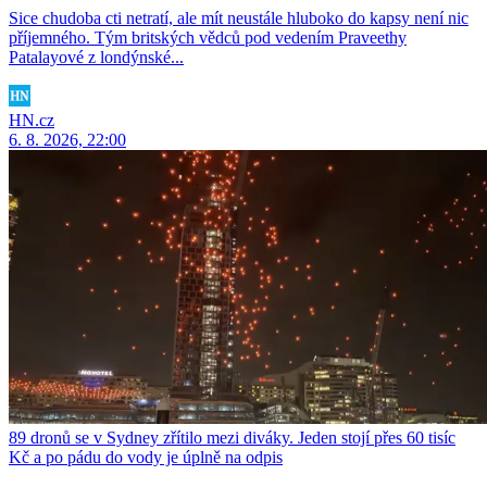
Sice chudoba cti netratí, ale mít neustále hluboko do kapsy není nic
příjemného. Tým britských vědců pod vedením Praveethy
Patalayové z londýnské...
HN.cz
6. 8. 2026, 22:00
89 dronů se v Sydney zřítilo mezi diváky. Jeden stojí přes 60 tisíc
Kč a po pádu do vody je úplně na odpis