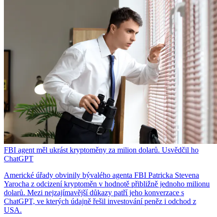
FBI agent měl ukrást kryptoměny za milion dolarů. Usvědčil ho
ChatGPT
Americké úřady obvinily bývalého agenta FBI Patricka Stevena
Yarocha z odcizení kryptoměn v hodnotě přibližně jednoho milionu
dolarů. Mezi nejzajímavější důkazy patří jeho konverzace s
ChatGPT, ve kterých údajně řešil investování peněz i odchod z
USA.