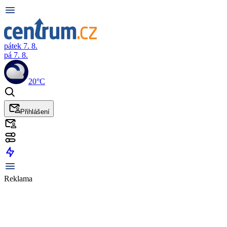
pátek 7. 8.
pá 7. 8.
20°C
Přihlášení
Reklama