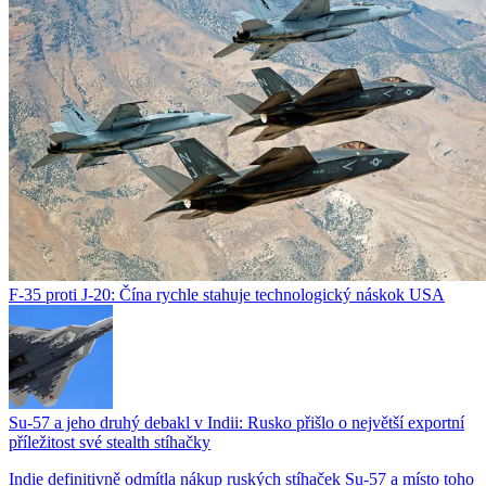
F-35 proti J-20: Čína rychle stahuje technologický náskok USA
Su-57 a jeho druhý debakl v Indii: Rusko přišlo o největší exportní
příležitost své stealth stíhačky
Indie definitivně odmítla nákup ruských stíhaček Su-57 a místo toho