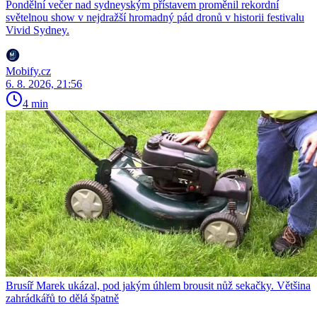
Pondělní večer nad sydneyským přístavem proměnil rekordní
světelnou show v nejdražší hromadný pád dronů v historii festivalu
Vivid Sydney.
Mobify.cz
6. 8. 2026, 21:56
4 min
Brusíř Marek ukázal, pod jakým úhlem brousit nůž sekačky. Většina
zahrádkářů to dělá špatně