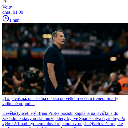
Volty
dnes, 01:00
1 min
„To je váš názor." Jedna otázka po velkém večeru trenéra Sparty
viditelně popudila
Devětačtyřicetiletý Brian Priske posadil kapitána na lavičku a do
základní sestavy poslal muže, který byl ve Spartě sotva čtyři dny. Po
výhře 2:1 nad Lyonem mluvil o jednom z nejsilnějších večerů, jaké