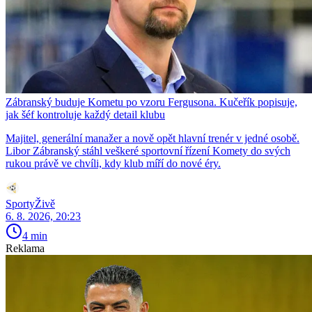
Zábranský buduje Kometu po vzoru Fergusona. Kučeřík popisuje,
jak šéf kontroluje každý detail klubu
Majitel, generální manažer a nově opět hlavní trenér v jedné osobě.
Libor Zábranský stáhl veškeré sportovní řízení Komety do svých
rukou právě ve chvíli, kdy klub míří do nové éry.
SportyŽivě
6. 8. 2026, 20:23
4 min
Reklama