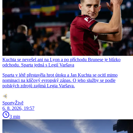
Kuchta se nevešel ani na Lyon a po příchodu Brunese je blízko
odchodu. Sparta jedná s Legií Varšava
Sparta v létě přestavěla hrot útoku a Jan Kuchta se ocitl mimo
nominaci na klíčový evropský zápas. O jeho služby se podle
polských zdrojů zajímá Legia Varšava.
SportyŽivě
6. 8. 2026, 19:57
3 min