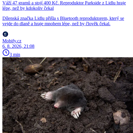
Váží 47 gramů a stojí 400 Kč. Reproduktor Parkside z Lidlu hraje
lépe, než by kdokoliv čekal
Dílenská značka Lidlu přišla s Bluetooth reproduktorem, který se
vejde do dlaně a hraje mnohem lépe, než by člověk čekal.
Mobify.cz
6. 8. 2026, 21:08
3 min