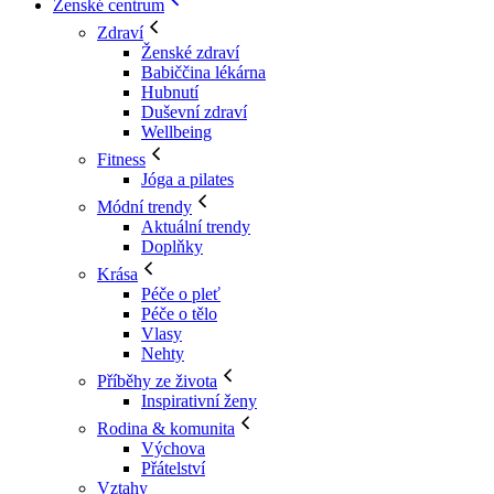
Ženské centrum
Zdraví
Ženské zdraví
Babiččina lékárna
Hubnutí
Duševní zdraví
Wellbeing
Fitness
Jóga a pilates
Módní trendy
Aktuální trendy
Doplňky
Krása
Péče o pleť
Péče o tělo
Vlasy
Nehty
Příběhy ze života
Inspirativní ženy
Rodina & komunita
Výchova
Přátelství
Vztahy