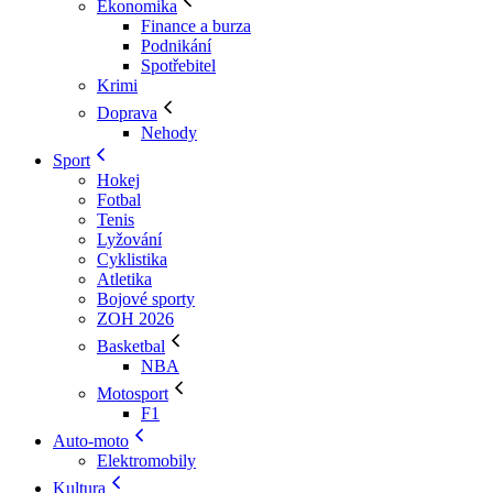
Ekonomika
Finance a burza
Podnikání
Spotřebitel
Krimi
Doprava
Nehody
Sport
Hokej
Fotbal
Tenis
Lyžování
Cyklistika
Atletika
Bojové sporty
ZOH 2026
Basketbal
NBA
Motosport
F1
Auto-moto
Elektromobily
Kultura