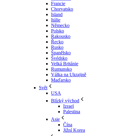
Francie
Chorvatsko
Island
Itálie
Německo
Polsko
Rakousko
Řecko
Rusko
Španělsko
Švédsko
Velká Británie
Rumunsko
Válka na Ukrajině
Maďarsko
Svět
USA
Blízký východ
Izrael
Palestina
Asie
Čína
Jižní Korea