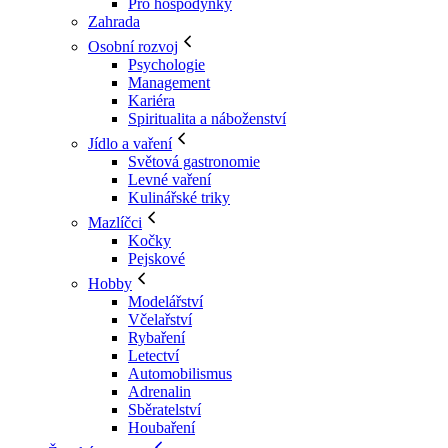
Pro hospodyňky
Zahrada
Osobní rozvoj
Psychologie
Management
Kariéra
Spiritualita a náboženství
Jídlo a vaření
Světová gastronomie
Levné vaření
Kulinářské triky
Mazlíčci
Kočky
Pejskové
Hobby
Modelářství
Včelařství
Rybaření
Letectví
Automobilismus
Adrenalin
Sběratelství
Houbaření