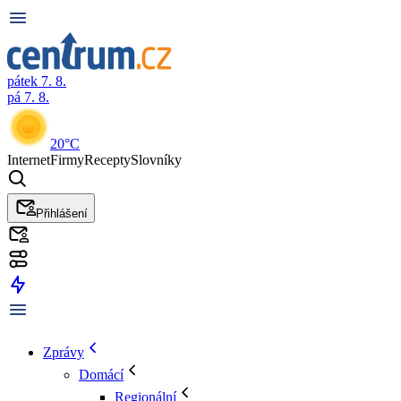
pátek 7. 8.
pá 7. 8.
20°C
Internet
Firmy
Recepty
Slovníky
Přihlášení
Zprávy
Domácí
Regionální