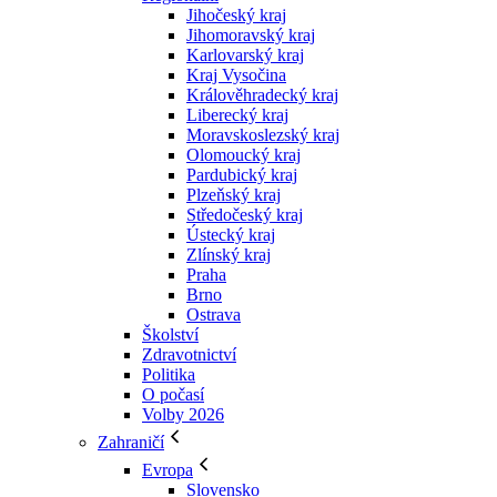
Jihočeský kraj
Jihomoravský kraj
Karlovarský kraj
Kraj Vysočina
Králověhradecký kraj
Liberecký kraj
Moravskoslezský kraj
Olomoucký kraj
Pardubický kraj
Plzeňský kraj
Středočeský kraj
Ústecký kraj
Zlínský kraj
Praha
Brno
Ostrava
Školství
Zdravotnictví
Politika
O počasí
Volby 2026
Zahraničí
Evropa
Slovensko