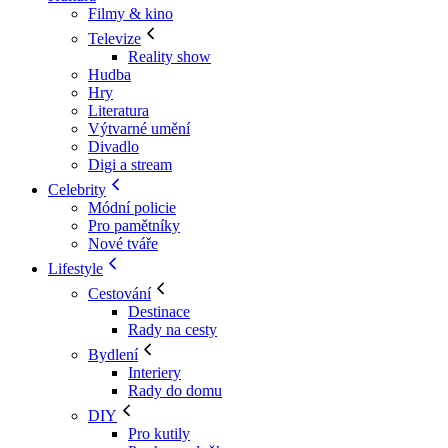
Filmy & kino
Televize
Reality show
Hudba
Hry
Literatura
Výtvarné umění
Divadlo
Digi a stream
Celebrity
Módní policie
Pro pamětníky
Nové tváře
Lifestyle
Cestování
Destinace
Rady na cesty
Bydlení
Interiery
Rady do domu
DIY
Pro kutily