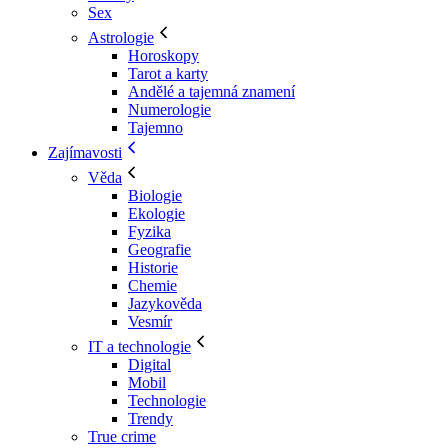
Sex
Astrologie
Horoskopy
Tarot a karty
Andělé a tajemná znamení
Numerologie
Tajemno
Zajímavosti
Věda
Biologie
Ekologie
Fyzika
Geografie
Historie
Chemie
Jazykověda
Vesmír
IT a technologie
Digital
Mobil
Technologie
Trendy
True crime