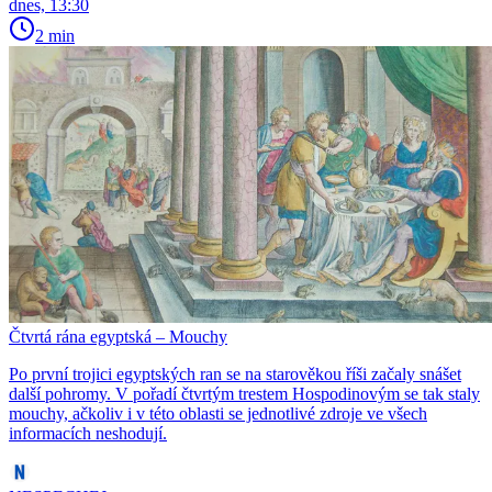
dnes, 13:30
2 min
Čtvrtá rána egyptská – Mouchy
Po první trojici egyptských ran se na starověkou říši začaly snášet
další pohromy. V pořadí čtvrtým trestem Hospodinovým se tak staly
mouchy, ačkoliv i v této oblasti se jednotlivé zdroje ve všech
informacích neshodují.