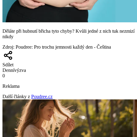
Děláte při hubnutí břicha tyto chyby? Kvůli jedné z nich tuk nezmizí
nikdy
Zdroj
:
Poudree: Pro trochu jemnosti každý den - Čeština
Sdílet
Denní
výzva
0
Reklama
Další články z
Poudree.cz