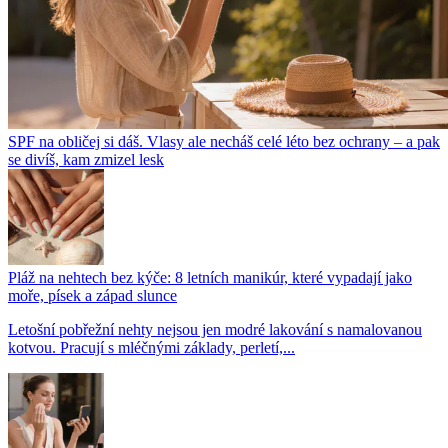
SPF na obličej si dáš. Vlasy ale necháš celé léto bez ochrany – a pak
se divíš, kam zmizel lesk
Pláž na nehtech bez kýče: 8 letních manikúr, které vypadají jako
moře, písek a západ slunce
Letošní pobřežní nehty nejsou jen modré lakování s namalovanou
kotvou. Pracují s mléčnými základy, perletí,...