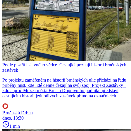
Podle písařů i slavného vědce. Cestující poznají historii brněnských
zastávek
Po projektu zaměřeném na historii brněnských ulic přichází na řadu
příběhy míst, kde lidé denně čekají na svůj spoj. Projekt Zastávky -
kdo a proč Muzea města Brna a Dopravního podniku představí
cestujícím historii jednotlivých zastávek přímo na označnících.
Brněnská Drbna
dnes, 13:30
1 min