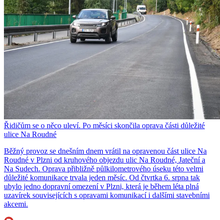
Řidičům se o něco uleví. Po měsíci skončila oprava části důležité
ulice Na Roudné
Běžný provoz se dnešním dnem vrátil na opravenou část ulice Na
Roudné v Plzni od kruhového objezdu ulic Na Roudné, Jateční a
Na Sudech. Oprava přibližně půlkilometrového úseku této velmi
důležité komunikace trvala jeden měsíc. Od čtvrtka 6. srpna tak
ubylo jedno dopravní omezení v Plzni, která je během léta plná
uzavírek souvisejících s opravami komunikací i dalšími stavebními
akcemi.