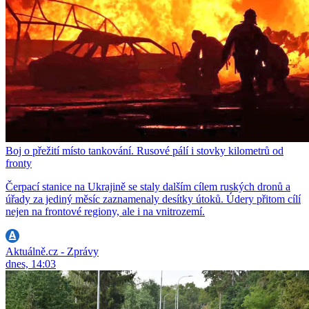
Boj o přežití místo tankování. Rusové pálí i stovky kilometrů od
fronty
Čerpací stanice na Ukrajině se staly dalším cílem ruských dronů a
úřady za jediný měsíc zaznamenaly desítky útoků. Údery přitom cílí
nejen na frontové regiony, ale i na vnitrozemí.
Aktuálně.cz - Zprávy
dnes, 14:03