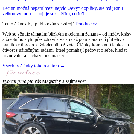
Lecitin možná nepatří mezi nejvíc „sexy“ doplňky, ale má jednu
velkou výhodu – spojuje se s něčím, co řeší...
Tento článek byl publikován ze zdrojů
Poudree.cz
Web se věnuje tématům blízkým moderním ženám – od módy, krásy
a životního stylu přes zdraví a vztahy až po inspirativní příběhy a
praktické tipy do každodenního života. Články kombinují lehkost a
čtivost s užitečnými radami, které pomáhají pečovat o sebe, hledat
rovnováhu a nacházet inspiraci v...
Všechny články tohoto autora →
Vybrali jsme pro vás
Magazíny a zajímavosti