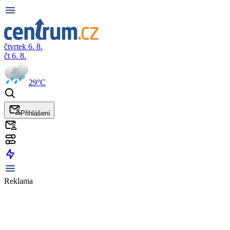
čtvrtek 6. 8.
čt 6. 8.
29°C
Přihlášení
Reklama