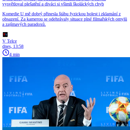
vysvětloval plešatění a diváci si všimli školáckých chyb
Komedie U mě dobrý přinesla štábu fyzickou bolest i zklamání z
obsazení. Za kamerou se odehrávaly situace plné filmařských omylů
a zajímavých paradoxů.
V Telce
dnes, 13:58
4 min