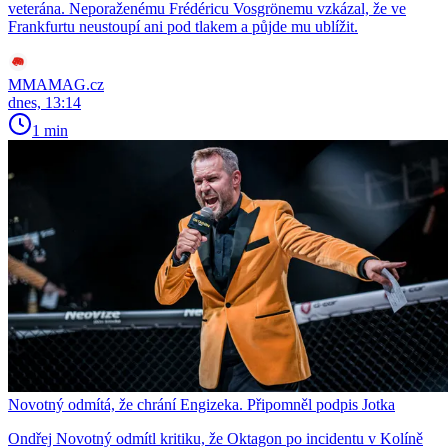
veterána. Neporaženému Frédéricu Vosgrönemu vzkázal, že ve
Frankfurtu neustoupí ani pod tlakem a půjde mu ublížit.
MMAMAG.cz
dnes, 13:14
1 min
Novotný odmítá, že chrání Engizeka. Připomněl podpis Jotka
Ondřej Novotný odmítl kritiku, že Oktagon po incidentu v Kolíně