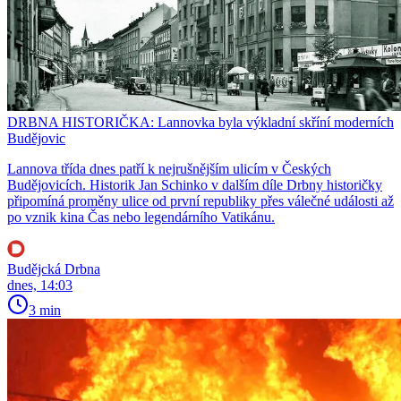
DRBNA HISTORIČKA: Lannovka byla výkladní skříní moderních
Budějovic
Lannova třída dnes patří k nejrušnějším ulicím v Českých
Budějovicích. Historik Jan Schinko v dalším díle Drbny historičky
připomíná proměny ulice od první republiky přes válečné události až
po vznik kina Čas nebo legendárního Vatikánu.
Budějcká Drbna
dnes, 14:03
3 min