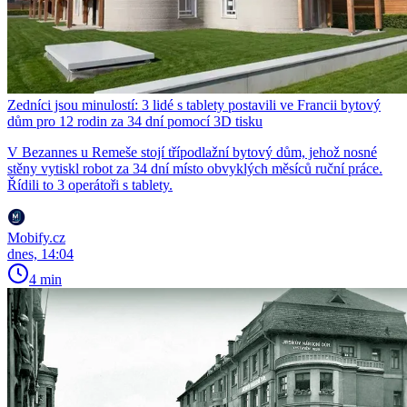
Zedníci jsou minulostí: 3 lidé s tablety postavili ve Francii bytový
dům pro 12 rodin za 34 dní pomocí 3D tisku
V Bezannes u Remeše stojí třípodlažní bytový dům, jehož nosné
stěny vytiskl robot za 34 dní místo obvyklých měsíců ruční práce.
Řídili to 3 operátoři s tablety.
Mobify.cz
dnes, 14:04
4 min