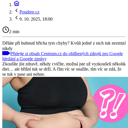
Poudree.cz
9. 10. 2025, 18:00
2 min
Děláte při hubnutí břicha tyto chyby? Kvůli jedné z nich tuk nezmizí
nikdy
Přidejte si obsah Centrum.cz do oblíbených zdrojů pro Google
hledání a Google zprávy
Zkoušíte jíst zdravě, někdy cvičíte, možná jste už vyzkoušeli několik
diet… ale břišní tuk se drží. A čím víc se snažíte, tím víc se zdá, že
se tuk v pase ani nehne.