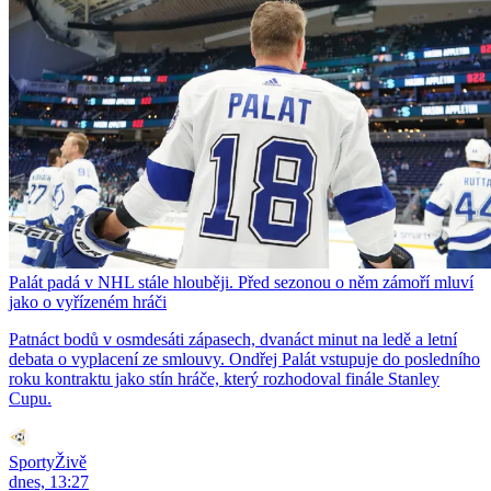
Palát padá v NHL stále hlouběji. Před sezonou o něm zámoří mluví
jako o vyřízeném hráči
Patnáct bodů v osmdesáti zápasech, dvanáct minut na ledě a letní
debata o vyplacení ze smlouvy. Ondřej Palát vstupuje do posledního
roku kontraktu jako stín hráče, který rozhodoval finále Stanley
Cupu.
SportyŽivě
dnes, 13:27