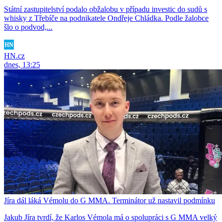
Státní zastupitelství podalo obžalobu v případu investic do sudů s
whisky z Třebíče na podnikatele Ondřeje Chládka. Podle žalobce
šlo o podvod,...
HN.cz
dnes, 13:25
Jíra dál láká Vémolu do G MMA. Terminátor už nastavil podmínku
Jakub Jíra tvrdí, že Karlos Vémola má o spolupráci s G MMA velký