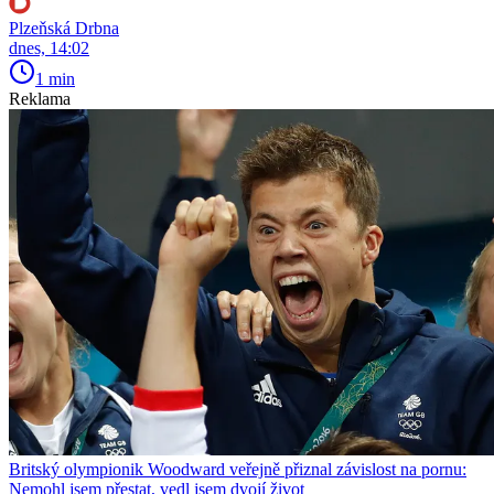
Plzeňská Drbna
dnes, 14:02
1 min
Reklama
Britský olympionik Woodward veřejně přiznal závislost na pornu:
Nemohl jsem přestat, vedl jsem dvojí život