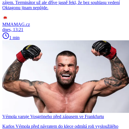
zájem. Terminátor už ale dříve jasně řekl, že bez souhlasu vedení
Oktagonu jinam nepůjde.
MMAMAG.cz
dnes, 13:21
1 min
Vémola varuje Vosgröneho před zápasem ve Frankfurtu
Karlos Vémola před návratem do klece odmítá roli vysloužilého