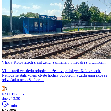
Vlak v Kolovratech srazil ženu, záchranáři ji hledali i s vrtulníkem
Vlak srazil ve středu odpoledne ženu v pražských Kolovratech.
Nehoda se stala kolem čtvrté hodiny odpolední a záchranná akce se
od začátku neobešla bez…
Náš REGION
dnes, 13:30
1 min
Reklama