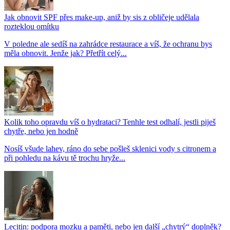
Jak obnovit SPF přes make-up, aniž by sis z obličeje udělala
rozteklou omítku
V poledne ale sedíš na zahrádce restaurace a víš, že ochranu bys
měla obnovit. Jenže jak? Přetřít celý...
Kolik toho opravdu víš o hydrataci? Tenhle test odhalí, jestli piješ
chytře, nebo jen hodně
Nosíš všude lahev, ráno do sebe pošleš sklenici vody s citronem a
při pohledu na kávu tě trochu hryže...
Lecitin: podpora mozku a paměti, nebo jen další „chytrý“ doplněk?