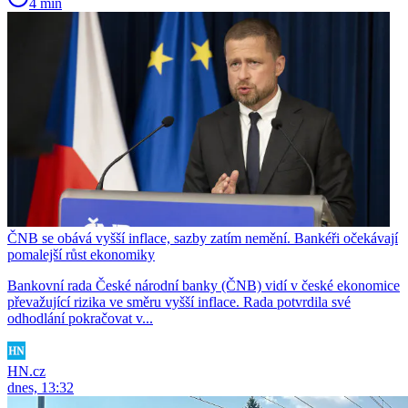
4 min
ČNB se obává vyšší inflace, sazby zatím nemění. Bankéři očekávají
pomalejší růst ekonomiky
Bankovní rada České národní banky (ČNB) vidí v české ekonomice
převažující rizika ve směru vyšší inflace. Rada potvrdila své
odhodlání pokračovat v...
HN.cz
dnes, 13:32