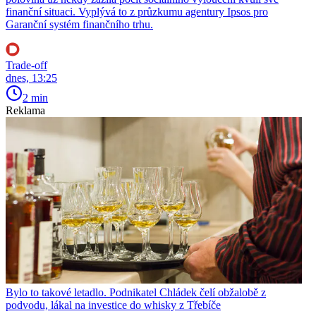
finanční situaci. Vyplývá to z průzkumu agentury Ipsos pro
Garanční systém finančního trhu.
Trade-off
dnes, 13:25
2 min
Reklama
Bylo to takové letadlo. Podnikatel Chládek čelí obžalobě z
podvodu, lákal na investice do whisky z Třebíče