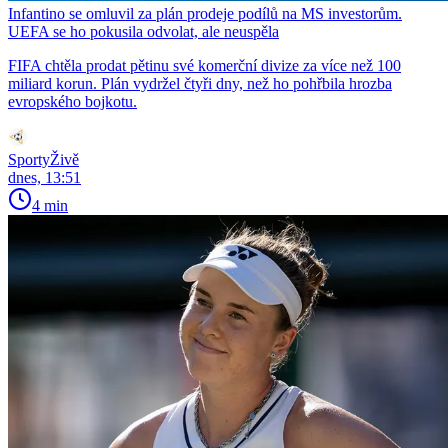
Infantino se omluvil za plán prodeje podílů na MS investorům.
UEFA se ho pokusila odvolat, ale neuspěla
FIFA chtěla prodat pětinu své komerční divize za více než 100
miliard korun. Plán vydržel čtyři dny, než ho pohřbila hrozba
evropského bojkotu.
SportyŽivě
dnes, 13:51
4 min