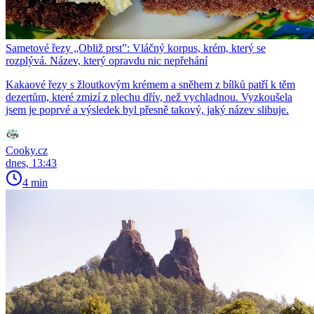
Sametové řezy „Obliž prst”: Vláčný korpus, krém, který se
rozplývá. Název, který opravdu nic nepřehání
Kakaové řezy s žloutkovým krémem a sněhem z bílků patří k těm
dezertům, které zmizí z plechu dřív, než vychladnou. Vyzkoušela
jsem je poprvé a výsledek byl přesně takový, jaký název slibuje.
Cooky.cz
dnes, 13:43
4 min