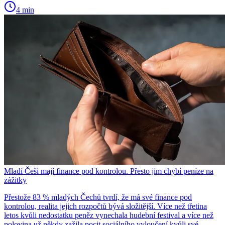
4 min
Mladí Češi mají finance pod kontrolou. Přesto jim chybí peníze na
zážitky
Přestože 83 % mladých Čechů tvrdí, že má své finance pod
kontrolou, realita jejich rozpočtů bývá složitější. Více než třetina
letos kvůli nedostatku peněz vynechala hudební festival a více než
polovina už někdy zažila pocit sociálního vyloučení kvůli své