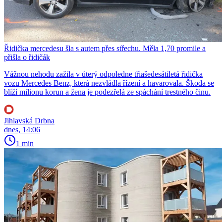
Řidička mercedesu šla s autem přes střechu. Měla 1,70 promile a
přišla o řidičák
Vážnou nehodu zažila v úterý odpoledne třiašedesátiletá řidička
vozu Mercedes Benz, která nezvládla řízení a havarovala. Škoda se
blíží milionu korun a žena je podezřelá ze spáchání trestného činu.
Jihlavská Drbna
dnes, 14:06
1 min