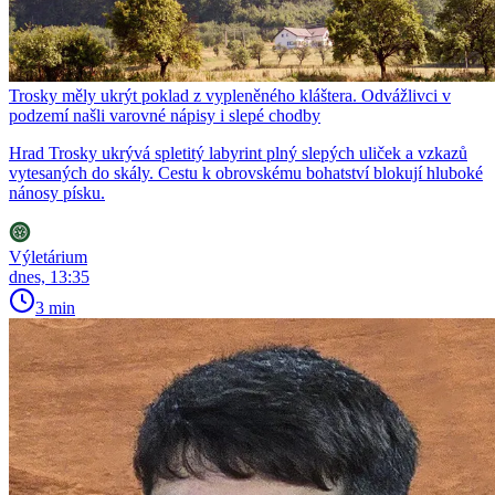
Trosky měly ukrýt poklad z vypleněného kláštera. Odvážlivci v
podzemí našli varovné nápisy i slepé chodby
Hrad Trosky ukrývá spletitý labyrint plný slepých uliček a vzkazů
vytesaných do skály. Cestu k obrovskému bohatství blokují hluboké
nánosy písku.
Výletárium
dnes, 13:35
3 min