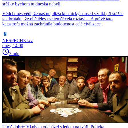
srážky bychom tu dneska nebyli
Vědci dnes vědí, že náš nejbližší kosmický soused vznikl při srážce
tak brutální, že obě tělesa se téměř celá roztavila. A právě tato
katastrofa možná zachránila budoucnost celé civilizace.
NESPECHEJ.cz
dnes, 14:00
3 min
U mě dobrý: Vladyka odcházel s ledem na tváři, Polívka