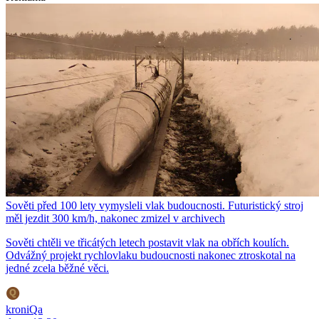
Sověti před 100 lety vymysleli vlak budoucnosti. Futuristický stroj
měl jezdit 300 km/h, nakonec zmizel v archivech
Sověti chtěli ve třicátých letech postavit vlak na obřích koulích.
Odvážný projekt rychlovlaku budoucnosti nakonec ztroskotal na
jedné zcela běžné věci.
kroniQa