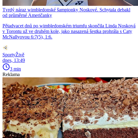
Tvrdý náraz wimbledonské šampionky Noskové. Schytala debakl
od průměrné Američanky
Pětadvacet dnů po wimbledonském triumfu skončila Linda Nosková
v Torontu už ve druhém kole, jako nasazená šestka prohrála s Caty
McNallyovou 6:7(5), 1:6.
SportyŽivě
dnes, 13:49
3 min
Reklama