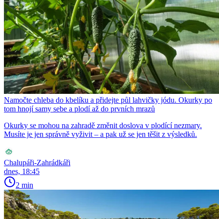
Namočte chleba do kbelíku a přidejte půl lahvičky jódu. Okurky po
tom hnojí samy sebe a plodí až do prvních mrazů
Okurky se mohou na zahradě změnit doslova v plodící nezmary.
Musíte je jen správně vyživit – a pak už se jen těšit z výsledků.
Chalupáři-Zahrádkáři
dnes, 18:45
2 min