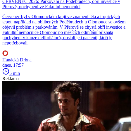
ČERVENEC 2026: Parkování na Poděbradech, obří investice v
Přerově, pochybení ve Fakultní nemocnici
Červenec byl v Olomouckém kraji ve znamení léta a tropických
tepot, například na oblíbených Poděbradech u Olomouce se ovšem
objevil problém s parkováním. V Přerově se chystá obří investice a
Fakultní nemocnice Olomouc po měsících odmítání přiznala
pochybení v kauze defibrilátorů, dostali je i pacienti, kteří je
nepotřebovali.
Hanácká Drbna
dnes, 17:57
5 min
Reklama