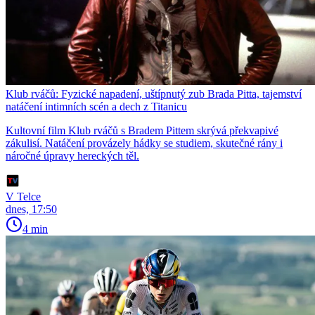
Klub rváčů: Fyzické napadení, uštípnutý zub Brada Pitta, tajemství
natáčení intimních scén a dech z Titanicu
Kultovní film Klub rváčů s Bradem Pittem skrývá překvapivé
zákulisí. Natáčení provázely hádky se studiem, skutečné rány i
náročné úpravy hereckých těl.
V Telce
dnes, 17:50
4 min