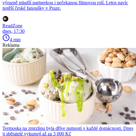
výrazně mladší partnerkou i nečekanou filmovou rolí. Letos navíc
potěší české fanoušky v Praze.
ReadZone
dnes, 17:30
4 min
Reklama
Termoska na zmrzlinu byla dříve nutností v každé domácnosti. Dnes
ji sběratelé vykupují až za 3 000 Kč