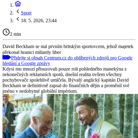
Sport
18. 5. 2026, 23:44
2 min
David Beckham se stal prvním britským sportovcem, jehož majetek
překonal hranici miliardy liber
Přidejte si obsah Centrum.cz do oblíbených zdrojů pro Google
hledání a Google zprávy
Kdysi mu mnozí přisuzovali pouze roli pohledného manekýna z
nekonečných reklamních spotů, dnešní realita ovšem všechny
pochybovače spolehlivě umlčela. Bývalý anglický kapitán David
Beckham se definitivně zapsal do finančních dějin a proměnil své
jméno v nedobytné globální impérium.