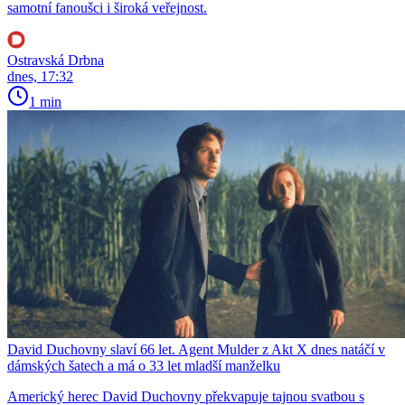
samotní fanoušci i široká veřejnost.
Ostravská Drbna
dnes, 17:32
1 min
David Duchovny slaví 66 let. Agent Mulder z Akt X dnes natáčí v
dámských šatech a má o 33 let mladší manželku
Americký herec David Duchovny překvapuje tajnou svatbou s