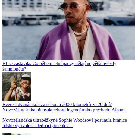
F1 se zastavila. Co během letní pauzy dělají největší hvězdy
šampionátu?
Everest dvanáctkrát za sebou a 2000 kilometrů za 29 dní?
Novozélanďanka přepsala rekord legendárního přechodu Alpami
Novozélandská ultraběžkyně Sophie Woodsová posunula hranice
lidské vytrvalosti. Jednačtyřicetiletá...