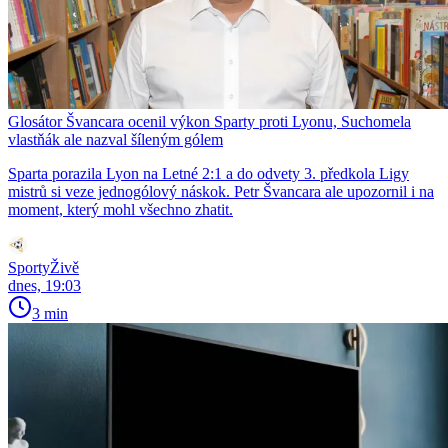
Glosátor Švancara ocenil výkon Sparty proti Lyonu, Suchomela
vlastňák ale nazval šíleným gólem
Sparta porazila Lyon na Letné 2:1 a do odvety 3. předkola Ligy
mistrů si veze jednogólový náskok. Petr Švancara ale upozornil i na
moment, který mohl všechno zhatit.
SportyŽivě
dnes, 19:03
3 min