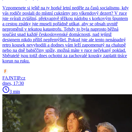
Vzpomenete si ještě na ty horké letní neděle za časů socialismu, kdy
vás rodiče poslali do místní cukrárny pro víkendový dezert? V ruce
jste svírali zvláštní, překvapivě těžkou nádobu s korkovým špuntem
a cestou zpátky jste museli pořádně utíkat, aby se obsah uvnitř
neproměnil v tekutou katastrofu. Tehdy to byla naprosto běžná
součást snad každé československé domácnosti, nad jejímž
designem nikdo příliš nepřemýšlel. Pokud jste ale tento nenápadný
retro kousek nevyhodili a dodnes vám leží zapomenutý na chalupě
nebo na dně babiččiny spíže, možná máte v ruce nečekaný poklad.
Sběratelé jsou totiž dnes ochotni za zachovalé kousky zaplatit tisíce
korun na ruku.
FAJNTIP.cz
dnes, 17:30
3 min