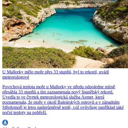
U Mallorky mělo moře přes 33 stupňů, byl to rekord, uvádí
meteorologové
Povrchová teplota moře u Mallorky ve středu odpoledne mírně
přesáhla 33 stupňů a tím zaznamenala nový španělský rekord.
Uvedla to ve čtvrtek meteorologická služba Aemet, která
poznamenala, že moře v okolí Baleárských ostrovů a v západním
Středomoří je letos nadprůměrně teplé, což ovlivňuje například také
noční teploty na pobřeží.