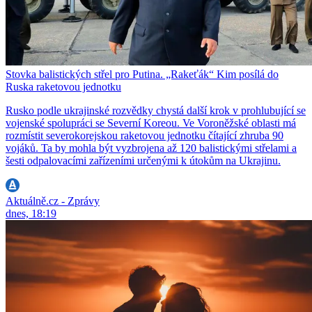
Stovka balistických střel pro Putina. „Rakeťák“ Kim posílá do
Ruska raketovou jednotku
Rusko podle ukrajinské rozvědky chystá další krok v prohlubující se
vojenské spolupráci se Severní Koreou. Ve Voroněžské oblasti má
rozmístit severokorejskou raketovou jednotku čítající zhruba 90
vojáků. Ta by mohla být vyzbrojena až 120 balistickými střelami a
šesti odpalovacími zařízeními určenými k útokům na Ukrajinu.
Aktuálně.cz - Zprávy
dnes, 18:19