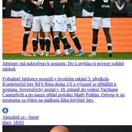
Jablonec má nakročeno k postupu. Do Lotyšska si poveze solidní
náskok
Fotbalisté Jablonce porazili v úvodním utkání 3. předkola
Konferenční ligy RFS Riga doma 2:0 a výrazně se přiblížili k
postupu. Severočechy poslal v 18. minutě do vedení Vachtang
Čanturišvili a po pauze přidal pojistku Matěj Polidar. Odveta je na
programu za týden na stadionu lídra lotyšské ligy.
Aktuálně.cz - Sport
dnes, 18:03