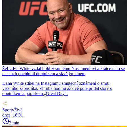
Šéf UFC White vzdal hold zesnulému Nascimentovi a krátce nato se
na sítích pochlubil doutníkem a skvělým dnem
Dana White sdílel na Instagramu smuteční oznámení o smrti
vlastního zápasníka. Zhruba hodinu až dvě poté přidal story s
doutníkem a popiskem „Great Day“.
SportyŽivě
dnes, 18:01
3 min