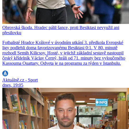
Obrovská škoda. Hradec pálil šance, proti Besiktasi nevyužil ani
přesilovku
Fotbalisté Hradce Králové v úvodním utkání 3. předkola Evropské
ligy podlehli doma favorizovanému Besiktasi 0:1. V 80. minutě
rozhodl Semih Kilicsoy. Hosté, v jejichž základní sestavě nastoupil
český křídelník Václav Černý, hráli od 71. minuty bez vyloučeného
Kassouma Ouattary. Odveta je na programu za týden v Istanbulu.
Aktuálně.cz - Sport
dnes, 19:05