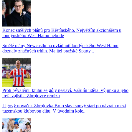
Konec smělých plánů pro Křetínského. Největším akcionářem u
londýnského West Hamu nebude
Smělé plány Newcastlu na ovládnutí londýnského West Hamu
doznaly značných trhlin. Majitel pražské Sparty...
Proti bývalému klubu se góly neslaví. Vašulín udělal výjimku a jeho
trefa zajistila Zbrojovce remízu
Ligový nováček Zbrojovka Brno slaví snový start po návratu mezi
tuzemskou klubovou elitu. V úvodním kole...