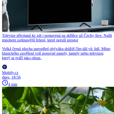
Televize přivrtaná ke zdi i postavená na skříňce už Čechy štve. Našli
mnohem zajímavější řešení, které neruší prostor
Velká černá plocha uprostřed obýváku dráždí čím dál víc lidí. Místo
klasického zavěšení volí posuvné panely, lamely nebo televizor,
který se tváří jako obraz.
Mobify.cz
dnes, 18:56
4 min