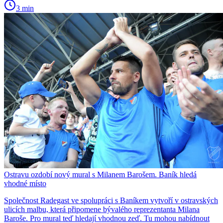
3 min
Ostravu ozdobí nový mural s Milanem Barošem. Baník hledá
vhodné místo
Společnost Radegast ve spolupráci s Baníkem vytvoří v ostravských
ulicích malbu, která připomene bývalého reprezentanta Milana
Baroše. Pro mural teď hledají vhodnou zeď. Tu mohou nabídnout