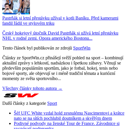
Pastrňák si letní přestávku užíval v kotli Baníku. Před kamerami
fandil řádil ve stylovém triku
Český hokejový útočník David Pastrňák si užívá letní přestávku
NHL v rodné zemi. Opora amerického Bostonu...
Tento článek byl publikován ze zdrojů
SportWin
Články ze SportWin.cz přinášejí svěží pohled na sport – kombinují
aktuální zprávy s lehkostí, nadsázkou i špetkou zábavy. Věnují se
především populárním sportům, jako je fotbal, hokej, tenis nebo
bojové sporty, ale objevují se i méně tradiční témata a kuriózní
momenty ze světa sportovního...
Všechny články tohoto autora →
Další články z kategorie
Sport
Šéf UFC White vzdal hold zesnulému Nascimentovi a krátce
nato se na sítích pochlubil doutníkem a skvělým dnem
Podivné podvody na ženské Tour de France. Závodnice si
vycpávají podprsenky