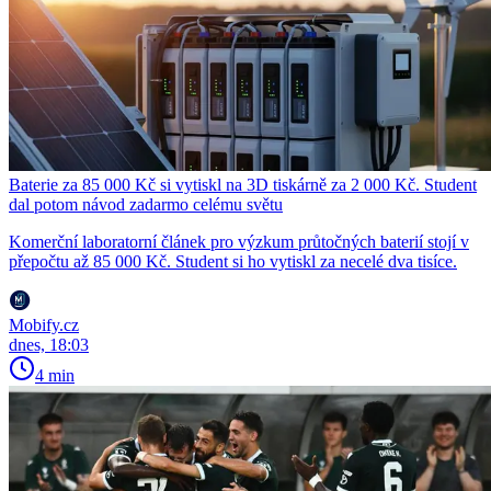
Baterie za 85 000 Kč si vytiskl na 3D tiskárně za 2 000 Kč. Student
dal potom návod zadarmo celému světu
Komerční laboratorní článek pro výzkum průtočných baterií stojí v
přepočtu až 85 000 Kč. Student si ho vytiskl za necelé dva tisíce.
Mobify.cz
dnes, 18:03
4 min