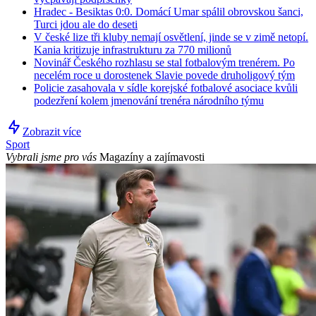
Hradec - Besiktas 0:0. Domácí Umar spálil obrovskou šanci,
Turci jdou ale do deseti
V české lize tři kluby nemají osvětlení, jinde se v zimě netopí.
Kania kritizuje infrastrukturu za 770 milionů
Novinář Českého rozhlasu se stal fotbalovým trenérem. Po
necelém roce u dorostenek Slavie povede druholigový tým
Policie zasahovala v sídle korejské fotbalové asociace kvůli
podezření kolem jmenování trenéra národního týmu
Zobrazit více
Sport
Vybrali jsme pro vás
Magazíny a zajímavosti