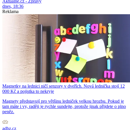
Aktuálně.cz - Zprávy
dnes, 18:36
Reklama
Magnetky na lednici ničí senzory v dveřích. Nová lednička stojí 12
000 Kč a pojistka to nekryje
Magnety představují pro většinu ledniček velkou hrozbu. Pokud je
tam máte i vy, raději je rychle sundejte, protože jinak přijdete o plno
peněz.
adbz.cz