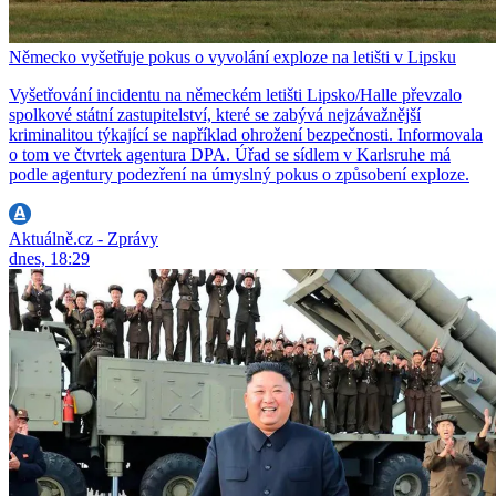
Německo vyšetřuje pokus o vyvolání exploze na letišti v Lipsku
Vyšetřování incidentu na německém letišti Lipsko/Halle převzalo
spolkové státní zastupitelství, které se zabývá nejzávažnější
kriminalitou týkající se například ohrožení bezpečnosti. Informovala
o tom ve čtvrtek agentura DPA. Úřad se sídlem v Karlsruhe má
podle agentury podezření na úmyslný pokus o způsobení exploze.
Aktuálně.cz - Zprávy
dnes, 18:29