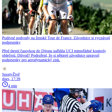
Podivné podvody na ženské Tour de France. Závodnice si vycpávají
podprsenky
Před úterní časovkou do Dijonu nařídila UCI mimořádné kontroly
oblečení. Důvod? Podezření, že si některé závodnice upravují
podprsenky pro aerodynamický zisk.
SportyŽivě
dnes, 17:39
4 min