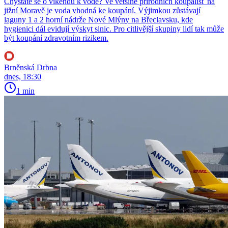
Chystáte se o víkendu k vodě? Ve většině přírodních koupališť na
jižní Moravě je voda vhodná ke koupání. Výjimkou zůstávají
laguny 1 a 2 horní nádrže Nové Mlýny na Břeclavsku, kde
hygienici dál evidují výskyt sinic. Pro citlivější skupiny lidí tak může
být koupání zdravotním rizikem.
Brněnská Drbna
dnes, 18:30
1 min