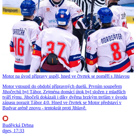
Motor na úvod přípravy uspěl, hned ve čtvrtek se poměří s Jihlavou
Motor vstoupil do období přípravných duelů. Prvním soupeřem
Jihočechů byl Tábor. Zejména domácí útok byl složen z mladších
tváří týmu. Jihočeši dokázali i díky dvěma brzkým trefám v úvodu
zápasu porazit Tábor 4:0. Hned ve čtvrtek se Motor představí v
Budvar aréně znovu - tentokrát proti Jihlavě.
Budějcká Drbna
dnes, 17:33