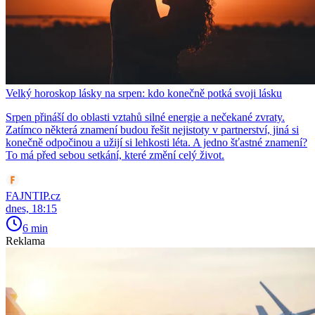
Velký horoskop lásky na srpen: kdo konečně potká svoji lásku
Srpen přináší do oblasti vztahů silné energie a nečekané zvraty.
Zatímco některá znamení budou řešit nejistoty v partnerství, jiná si
konečně odpočinou a užijí si lehkosti léta. A jedno šťastné znamení?
To má před sebou setkání, které změní celý život.
FAJNTIP.cz
dnes, 18:15
6 min
Reklama