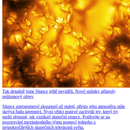
Tak detailně jsme Slunce ještě neviděli. Nové snímky přinesly
průlomový objev
Slunce astronomové zkoumají už staletí, přesto jeho atmosféra stále
skrývá řadu tajemství. Nyní vědci poprvé zachytili jev, který by
mohl objasnit, jak vznikají sluneční erupce. Podívejte se na
pozorování mezinárodního týmu pomocí jednoho z
nejpokročilejších slunečních teleskopů světa.