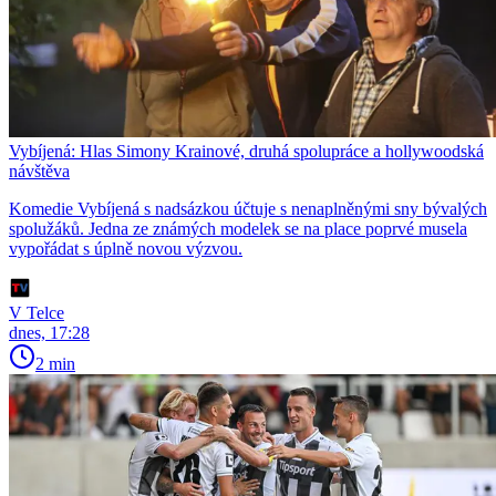
Vybíjená: Hlas Simony Krainové, druhá spolupráce a hollywoodská
návštěva
Komedie Vybíjená s nadsázkou účtuje s nenaplněnými sny bývalých
spolužáků. Jedna ze známých modelek se na place poprvé musela
vypořádat s úplně novou výzvou.
V Telce
dnes, 17:28
2 min