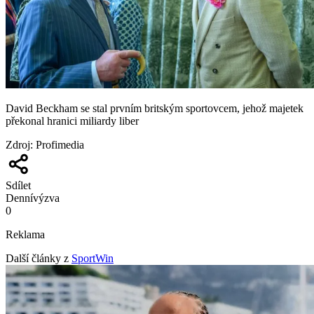
David Beckham se stal prvním britským sportovcem, jehož majetek
překonal hranici miliardy liber
Zdroj
:
Profimedia
Sdílet
Denní
výzva
0
Reklama
Další články z
SportWin