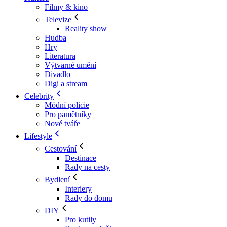
Filmy & kino
Televize
Reality show
Hudba
Hry
Literatura
Výtvarné umění
Divadlo
Digi a stream
Celebrity
Módní policie
Pro pamětníky
Nové tváře
Lifestyle
Cestování
Destinace
Rady na cesty
Bydlení
Interiery
Rady do domu
DIY
Pro kutily