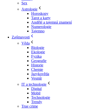
Sex
Astrologie
Horoskopy
Tarot a karty
Andělé a tajemná znamení
Numerologie
Tajemno
Zajímavosti
Věda
Biologie
Ekologie
Fyzika
Geografie
Historie
Chemie
Jazykověda
Vesmír
IT a technologie
Digital
Mobil
Technologie
Trendy
True crime