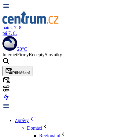
pátek 7. 8.
pá 7. 8.
20°C
Internet
Firmy
Recepty
Slovníky
Přihlášení
Zprávy
Domácí
Regionální