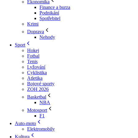
Ekonomika
Finance a burza
Podnikání
Spotřebitel
Krimi
Doprava
Nehody
Sport
Hokej
Fotbal
Tenis
Lyžování
Cyklistika
Atletika
Bojové sporty
ZOH 2026
Basketbal
NBA
Motosport
F1
Auto-moto
Elektromobily
Kultura