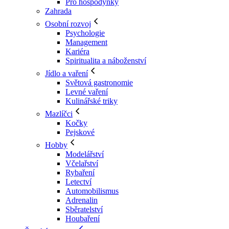
Pro hospodyňky
Zahrada
Osobní rozvoj
Psychologie
Management
Kariéra
Spiritualita a náboženství
Jídlo a vaření
Světová gastronomie
Levné vaření
Kulinářské triky
Mazlíčci
Kočky
Pejskové
Hobby
Modelářství
Včelařství
Rybaření
Letectví
Automobilismus
Adrenalin
Sběratelství
Houbaření