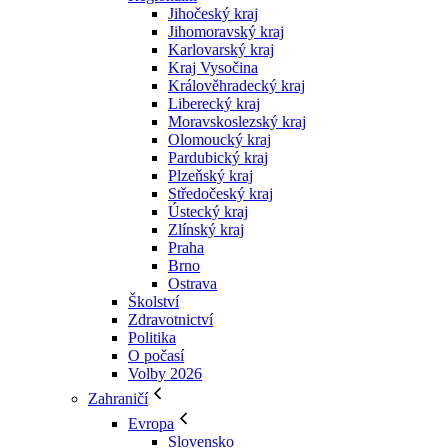
Jihočeský kraj
Jihomoravský kraj
Karlovarský kraj
Kraj Vysočina
Králověhradecký kraj
Liberecký kraj
Moravskoslezský kraj
Olomoucký kraj
Pardubický kraj
Plzeňský kraj
Středočeský kraj
Ústecký kraj
Zlínský kraj
Praha
Brno
Ostrava
Školství
Zdravotnictví
Politika
O počasí
Volby 2026
Zahraničí
Evropa
Slovensko