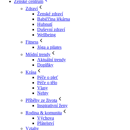
Ženské centrum
Zdraví
Ženské zdraví
Babiččina lékárna
Hubnutí
Duševní zdraví
Wellbeing
Fitness
Jóga a pilates
Módní trendy
Aktuální trendy
Doplňky
Krása
Péče o pleť
Péče o tělo
Vlasy
Nehty
Příběhy ze života
Inspirativní ženy
Rodina & komunita
Výchova
Přátelství
Vztahy