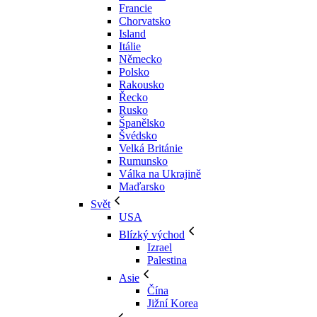
Francie
Chorvatsko
Island
Itálie
Německo
Polsko
Rakousko
Řecko
Rusko
Španělsko
Švédsko
Velká Británie
Rumunsko
Válka na Ukrajině
Maďarsko
Svět
USA
Blízký východ
Izrael
Palestina
Asie
Čína
Jižní Korea