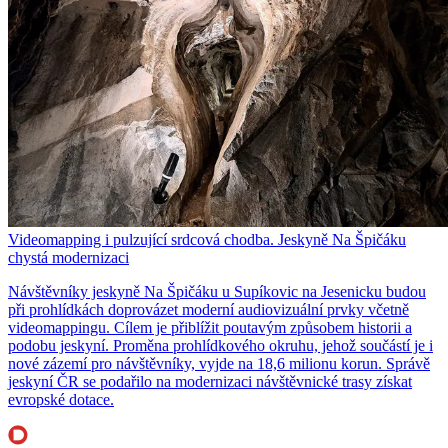
Videomapping i pulzující srdcová chodba. Jeskyně Na Špičáku
chystá modernizaci
Návštěvníky jeskyně Na Špičáku u Supíkovic na Jesenicku budou
při prohlídkách doprovázet moderní audiovizuální prvky včetně
videomappingu. Cílem je přiblížit poutavým způsobem historii a
podobu jeskyní. Proměna prohlídkového okruhu, jehož součástí je i
nové zázemí pro návštěvníky, vyjde na 18,6 milionu korun. Správě
jeskyní ČR se podařilo na modernizaci návštěvnické trasy získat
evropské dotace.