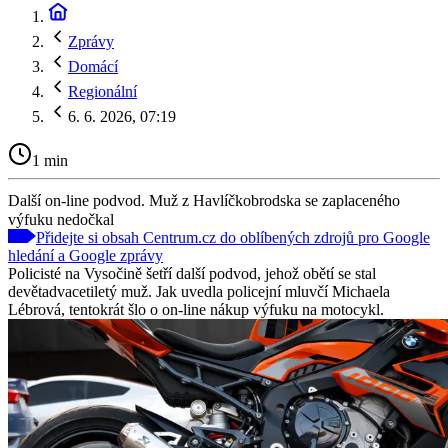
Zprávy
Domácí
Regionální
6. 6. 2026, 07:19
1 min
Další on-line podvod. Muž z Havlíčkobrodska se zaplaceného
výfuku nedočkal
Přidejte si obsah Centrum.cz do oblíbených zdrojů pro Google
hledání a Google zprávy
Policisté na Vysočině šetří další podvod, jehož obětí se stal
devětadvacetiletý muž. Jak uvedla policejní mluvčí Michaela
Lébrová, tentokrát šlo o on-line nákup výfuku na motocykl.