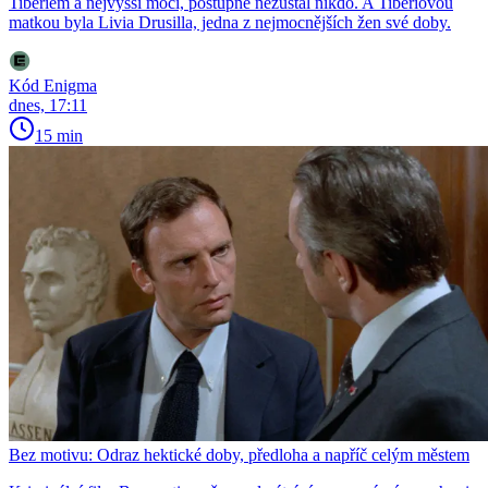
Tiberiem a nejvyšší mocí, postupně nezůstal nikdo. A Tiberiovou
matkou byla Livia Drusilla, jedna z nejmocnějších žen své doby.
Kód Enigma
dnes, 17:11
15 min
Bez motivu: Odraz hektické doby, předloha a napříč celým městem