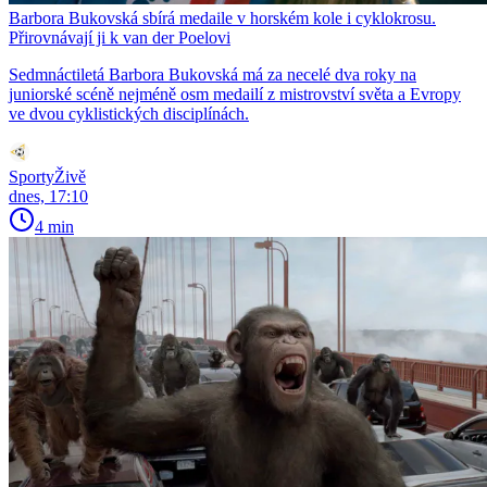
Barbora Bukovská sbírá medaile v horském kole i cyklokrosu.
Přirovnávají ji k van der Poelovi
Sedmnáctiletá Barbora Bukovská má za necelé dva roky na
juniorské scéně nejméně osm medailí z mistrovství světa a Evropy
ve dvou cyklistických disciplínách.
SportyŽivě
dnes, 17:10
4 min