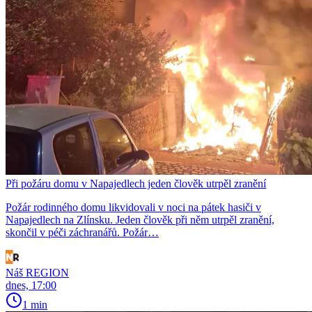
Při požáru domu v Napajedlech jeden člověk utrpěl zranění
Požár rodinného domu likvidovali v noci na pátek hasiči v
Napajedlech na Zlínsku. Jeden člověk při něm utrpěl zranění,
skončil v péči záchranářů. Požár…
Náš REGION
dnes, 17:00
1 min