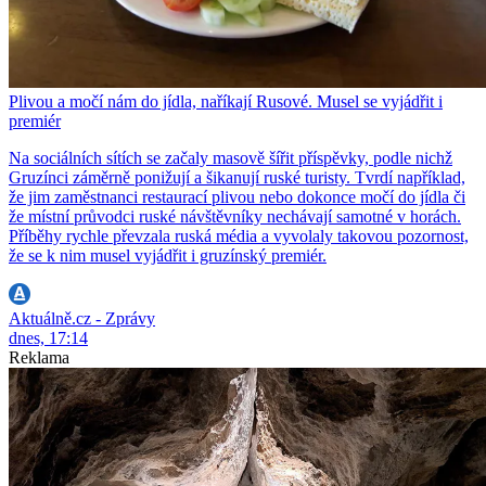
Plivou a močí nám do jídla, naříkají Rusové. Musel se vyjádřit i
premiér
Na sociálních sítích se začaly masově šířit příspěvky, podle nichž
Gruzínci záměrně ponižují a šikanují ruské turisty. Tvrdí například,
že jim zaměstnanci restaurací plivou nebo dokonce močí do jídla či
že místní průvodci ruské návštěvníky nechávají samotné v horách.
Příběhy rychle převzala ruská média a vyvolaly takovou pozornost,
že se k nim musel vyjádřit i gruzínský premiér.
Aktuálně.cz - Zprávy
dnes, 17:14
Reklama