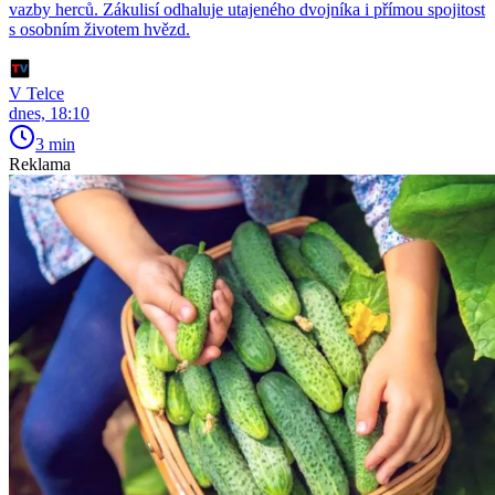
vazby herců. Zákulisí odhaluje utajeného dvojníka i přímou spojitost
s osobním životem hvězd.
V Telce
dnes, 18:10
3 min
Reklama