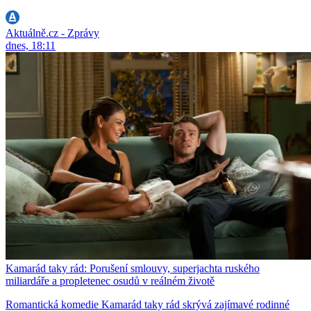
Aktuálně.cz - Zprávy
dnes, 18:11
Kamarád taky rád: Porušení smlouvy, superjachta ruského
miliardáře a propletenec osudů v reálném životě
Romantická komedie Kamarád taky rád skrývá zajímavé rodinné