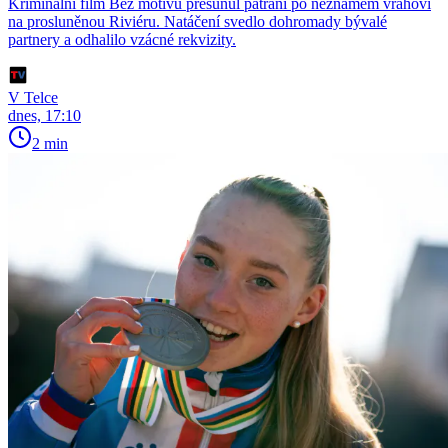
Kriminální film Bez motivu přesunul pátrání po neznámém vrahovi
na prosluněnou Riviéru. Natáčení svedlo dohromady bývalé
partnery a odhalilo vzácné rekvizity.
V Telce
dnes, 17:10
2 min