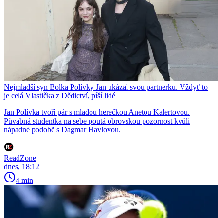
Nejmladší syn Bolka Polívky Jan ukázal svou partnerku. Vždyť to
je celá Vlastička z Dědictví, píší lidé
Jan Polívka tvoří pár s mladou herečkou Anetou Kalertovou.
Půvabná studentka na sebe poutá obrovskou pozornost kvůli
nápadné podobě s Dagmar Havlovou.
ReadZone
dnes, 18:12
4 min