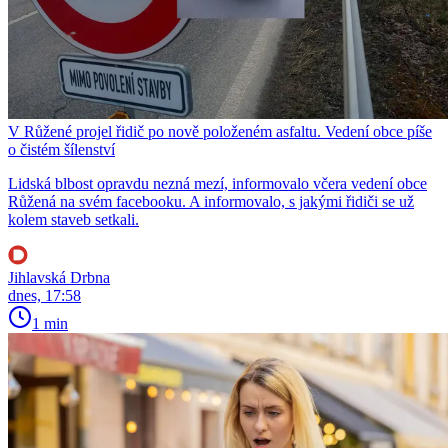
V Růžené projel řidič po nově položeném asfaltu. Vedení obce píše
o čistém šílenství
Lidská blbost opravdu nezná mezí, informovalo včera vedení obce
Růžená na svém facebooku. A informovalo, s jakými řidiči se už
kolem staveb setkali.
Jihlavská Drbna
dnes, 17:58
1 min