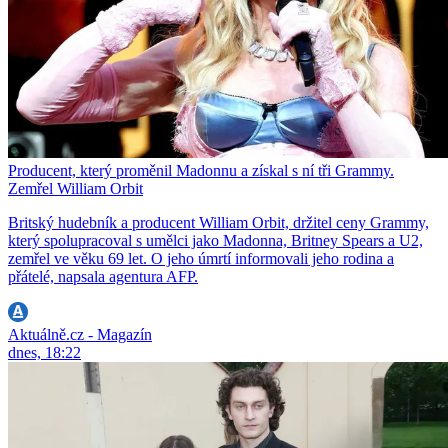
Producent, který proměnil Madonnu a získal s ní tři Grammy.
Zemřel William Orbit
Britský hudebník a producent William Orbit, držitel ceny Grammy,
který spolupracoval s umělci jako Madonna, Britney Spears a U2,
zemřel ve věku 69 let. O jeho úmrtí informovali jeho rodina a
přátelé, napsala agentura AFP.
Aktuálně.cz - Magazín
dnes, 18:22