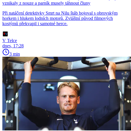
vznikaly z nouze a parník musely táhnout čluny
Při natáčení detektivky Smrt na Nilu štáb bojoval s obrovským
horkem i hlukem lodních motorů. Zvláštní původ filmových
kostýmů překvapil i samotné herce.
V Telce
dnes, 17:28
3 min