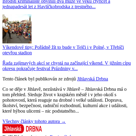
Brodští kriminalisté obvinili dva muže ve věku čtyřicet a
jednapadesát let z Havlíčkobrodska z trestného...
Víkendové tipy: Pořádně žít to bude v Telči i v Polné, v Třebíči
otevřou stadion
Řada zajímavých akcí se chystá na začínající víkend. V jižním cípu
okresu pokračuje festival Prázdniny v...
Tento článek byl publikován ze zdrojů
Jihlavská Drbna
Co se děje v Jihlavě, nezůstává v Jihlavě – Jihlavská Drbna má o
tom přehled. Sleduje život v krajském městě i v jeho okolí s
pohotovostí, která reaguje na drobné i velké události. Doprava,
školství, bezpečnost, radniční rozhodnutí, kulturní akce i události,
které hýbou ulicemi – nic podstatného...
Všechny články tohoto autora →