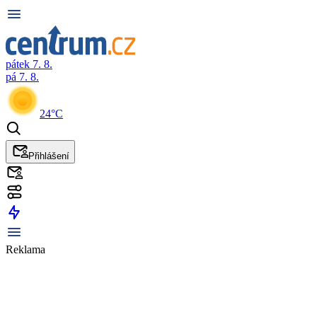
pátek 7. 8.
pá 7. 8.
24°C
Přihlášení
Reklama