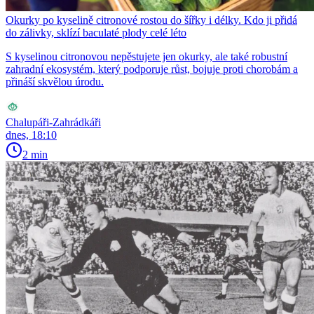
Okurky po kyselině citronové rostou do šířky i délky. Kdo ji přidá
do zálivky, sklízí baculaté plody celé léto
S kyselinou citronovou nepěstujete jen okurky, ale také robustní
zahradní ekosystém, který podporuje růst, bojuje proti chorobám a
přináší skvělou úrodu.
Chalupáři-Zahrádkáři
dnes, 18:10
2 min