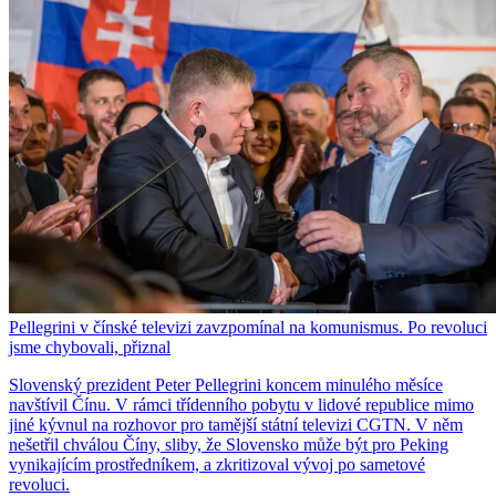
Pellegrini v čínské televizi zavzpomínal na komunismus. Po revoluci
jsme chybovali, přiznal
Slovenský prezident Peter Pellegrini koncem minulého měsíce
navštívil Čínu. V rámci třídenního pobytu v lidové republice mimo
jiné kývnul na rozhovor pro tamější státní televizi CGTN. V něm
nešetřil chválou Číny, sliby, že Slovensko může být pro Peking
vynikajícím prostředníkem, a zkritizoval vývoj po sametové
revoluci.