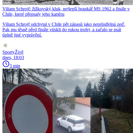
Viliam Schrojf: žižkovský kluk, nejlepší brankář MS 1962 a finále v
Chile, které přepsaly jeho kariéru
Viliam Schrojf odchytal v Chile pět zápasů jako neprůstřelná zeď.
Pak mu těsně před finále vtiskli do rukou trofej, a začalo se psát
úplně jiné vyprávění.
SportyŽivě
dnes, 18:03
3 min