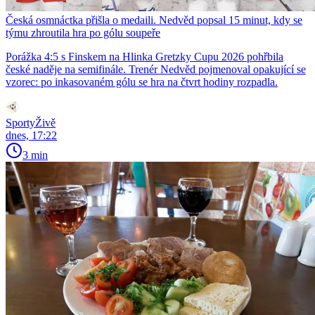
Česká osmnáctka přišla o medaili. Nedvěd popsal 15 minut, kdy se
týmu zhroutila hra po gólu soupeře
Porážka 4:5 s Finskem na Hlinka Gretzky Cupu 2026 pohřbila
české naděje na semifinále. Trenér Nedvěd pojmenoval opakující se
vzorec: po inkasovaném gólu se hra na čtvrt hodiny rozpadla.
SportyŽivě
dnes, 17:22
3 min