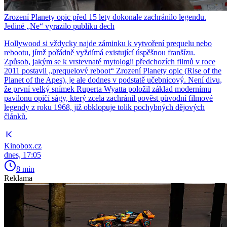
Zrození Planety opic před 15 lety dokonale zachránilo legendu.
Jediné „Ne“ vyrazilo publiku dech
Hollywood si vždycky najde záminku k vytvoření prequelu nebo
rebootu, jímž pořádně vyždímá existující úspěšnou franšízu.
Způsob, jakým se k vrstevnaté mytologii předchozích filmů v roce
2011 postavil „prequelový reboot“ Zrození Planety opic (Rise of the
Planet of the Apes), je ale dodnes v podstatě učebnicový. Není divu,
že první velký snímek Ruperta Wyatta položil základ modernímu
pavilonu opičí ságy, který zcela zachránil pověst původní filmové
legendy z roku 1968, již obklopuje tolik pochybných dějových
článků.
Kinobox.cz
dnes, 17:05
8 min
Reklama