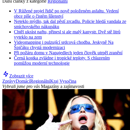
Další články z kategorie
Regionální
V Růžené projel řidič po nově položeném asfaltu. Vedení
obce píše o čistém šílenství
Neteklo mýdlo, tak dal pěstí zrcadlu. Policie hledá vandala ze
smíchovského nákupáku
Chtěl ukrást naftu, přinesl si ale malý kanystr. Dvě stě litrů
vyteklo na zem
Videomapping i pulzující srdcová chodba. Jeskyně Na
Špičáku chystá modernizaci
Při požáru domu v Napajedlech jeden člověk utrpěl zranění
Černá kostka zvládne i tropické teploty. S chlazením
pomůžou moderní technologie
Zobrazit více
Zprávy
Domácí
Regionální
Kraj Vysočina
Vybrali jsme pro vás
Magazíny a zajímavosti