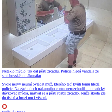
Neteklo mýdlo, tak dal pěstí zrcadlu. Policie hledá vandala ze
smíchovského nákupáku
Svoje nervy neumí ovládat muž, kterého teď kvůli tomu hledá
policie. Na záchodech nákupního centra nerozchodil automatický
dávkovač mýdla, naštval se a pěstí rozbil zrcadlo. Jenže škoda jde
do tisíců a hrozí mu i vězení.