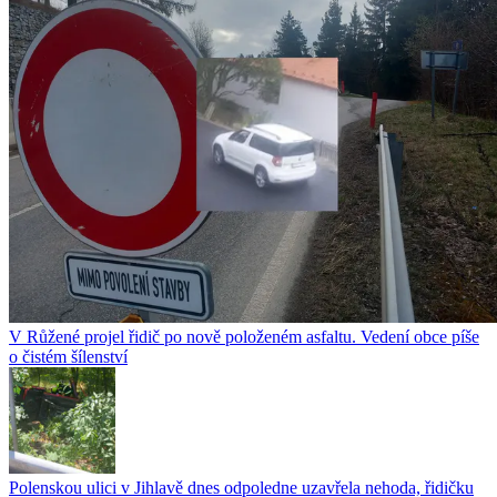
V Růžené projel řidič po nově položeném asfaltu. Vedení obce píše
o čistém šílenství
Polenskou ulici v Jihlavě dnes odpoledne uzavřela nehoda, řidičku