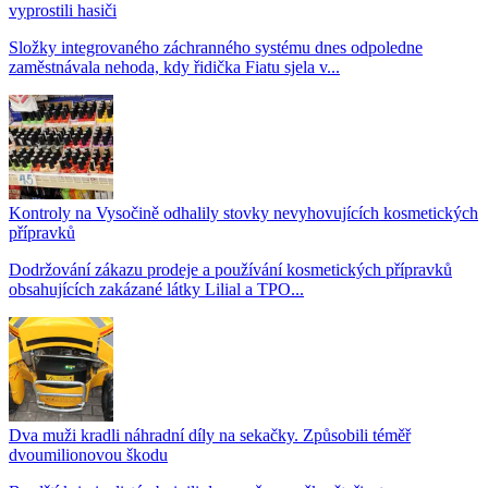
vyprostili hasiči
Složky integrovaného záchranného systému dnes odpoledne
zaměstnávala nehoda, kdy řidička Fiatu sjela v...
Kontroly na Vysočině odhalily stovky nevyhovujících kosmetických
přípravků
Dodržování zákazu prodeje a používání kosmetických přípravků
obsahujících zakázané látky Lilial a TPO...
Dva muži kradli náhradní díly na sekačky. Způsobili téměř
dvoumilionovou škodu