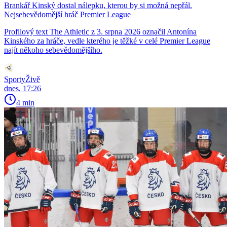
Brankář Kinský dostal nálepku, kterou by si možná nepřál.
Nejsebevědomější hráč Premier League
Profilový text The Athletic z 3. srpna 2026 označil Antonína
Kinského za hráče, vedle kterého je těžké v celé Premier League
najít někoho sebevědomějšího.
SportyŽivě
dnes, 17:26
4 min