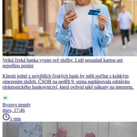
Velká česká banka vypne své služby. Lidé nezaplatí kartou ani
nepošlou peníze
Klienti jedné z největších českých bank by měli počítat s krátkým
omezením služeb. ČSOB na neděli 9. srpna naplánovala odstávku
elektronického bankovnictví, která ovlivní také nákupy na internetu.
Byznys trendy
dnes, 17:46
1 min