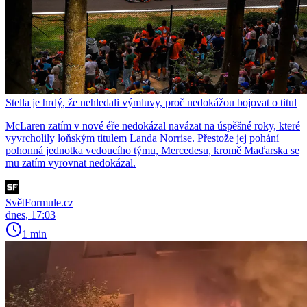
Stella je hrdý, že nehledali výmluvy, proč nedokážou bojovat o titul
McLaren zatím v nové éře nedokázal navázat na úspěšné roky, které
vyvrcholily loňským titulem Landa Norrise. Přestože jej pohání
pohonná jednotka vedoucího týmu, Mercedesu, kromě Maďarska se
mu zatím vyrovnat nedokázal.
SvětFormule.cz
dnes, 17:03
1 min