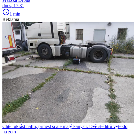
Pražská Drbna
dnes, 17:31
1 min
Reklama
Chtěl ukrást naftu, přinesl si ale malý kanystr. Dvě stě litrů vyteklo
na zem