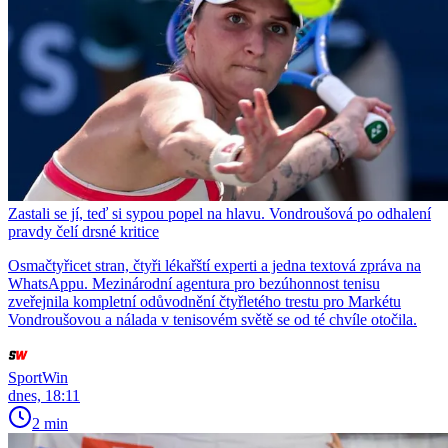
Zastali se jí, teď si sypou popel na hlavu. Vondroušová po odhalení
pravdy čelí drsné kritice
Osmačtyřicet stran, čtyři lékařští experti a jedna textová zpráva na
WhatsAppu. Mezinárodní agentura pro bezúhonnost tenisu
zveřejnila kompletní odůvodnění čtyřletého trestu pro Markétu
Vondroušovou a nálada v tenisovém světě se od té chvíle otočila.
SportWin
dnes, 18:11
2 min