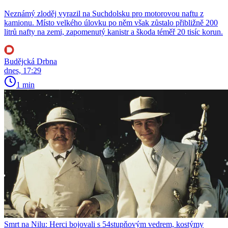
Neznámý zloděj vyrazil na Suchdolsku pro motorovou naftu z
kamionu. Místo velkého úlovku po něm však zůstalo přibližně 200
litrů nafty na zemi, zapomenutý kanistr a škoda téměř 20 tisíc korun.
Budějcká Drbna
dnes, 17:29
1 min
Smrt na Nilu: Herci bojovali s 54stupňovým vedrem, kostýmy