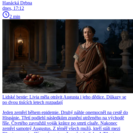
Hanácká Drbna
dnes, 17:12
2 min
Lidské bestie: Livia měla otrávit Augusta i jeho dědice. Důkazy se
po dvou tisících letech rozpadají
Jeden zemřel během epidemie. Druhý náhle onemocněl na cestě do
Hispánie. Třetí podlehl následkům zranění utrženého na východě
říše. Čtvrtého zavraždil voják krátce po smrti císaře. Nakonec
zemřel samotný Augustus. Z téměř všech mužů, kteří stáli mezi