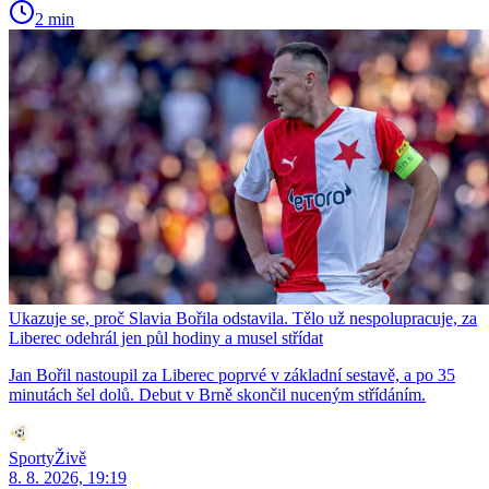
2 min
Ukazuje se, proč Slavia Bořila odstavila. Tělo už nespolupracuje, za
Liberec odehrál jen půl hodiny a musel střídat
Jan Bořil nastoupil za Liberec poprvé v základní sestavě, a po 35
minutách šel dolů. Debut v Brně skončil nuceným střídáním.
SportyŽivě
8. 8. 2026, 19:19