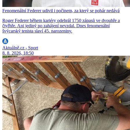
Fenomenální Federer udivil i počinem, za který se pohár nedává
Roger Federer během kariéry odehrál 1750 zápasů ve dvouhře a
čtyřhře. Ani jediný po zahájení nevzdal. Dnes fenomenální
švýcarský tenista slaví 45. narozeniny.
Aktuálně.cz - Sport
8. 8. 2026, 18:50