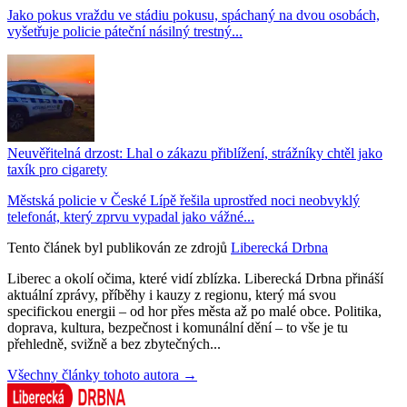
Jako pokus vraždu ve stádiu pokusu, spáchaný na dvou osobách,
vyšetřuje policie páteční násilný trestný...
Neuvěřitelná drzost: Lhal o zákazu přiblížení, strážníky chtěl jako
taxík pro cigarety
Městská policie v České Lípě řešila uprostřed noci neobvyklý
telefonát, který zprvu vypadal jako vážné...
Tento článek byl publikován ze zdrojů
Liberecká Drbna
Liberec a okolí očima, které vidí zblízka. Liberecká Drbna přináší
aktuální zprávy, příběhy i kauzy z regionu, který má svou
specifickou energii – od hor přes města až po malé obce. Politika,
doprava, kultura, bezpečnost i komunální dění – to vše je tu
přehledně, svižně a bez zbytečných...
Všechny články tohoto autora →