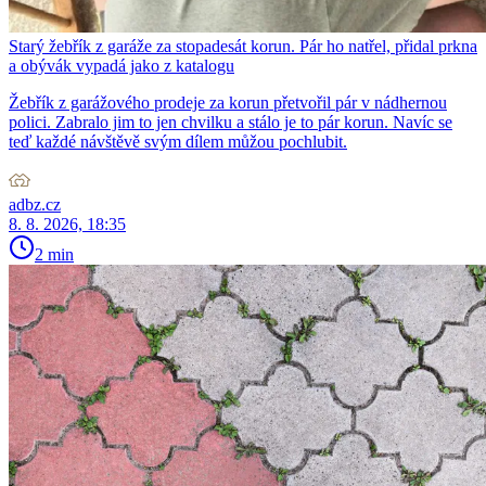
Starý žebřík z garáže za stopadesát korun. Pár ho natřel, přidal prkna
a obývák vypadá jako z katalogu
Žebřík z garážového prodeje za korun přetvořil pár v nádhernou
polici. Zabralo jim to jen chvilku a stálo je to pár korun. Navíc se
teď každé návštěvě svým dílem můžou pochlubit.
adbz.cz
8. 8. 2026, 18:35
2 min