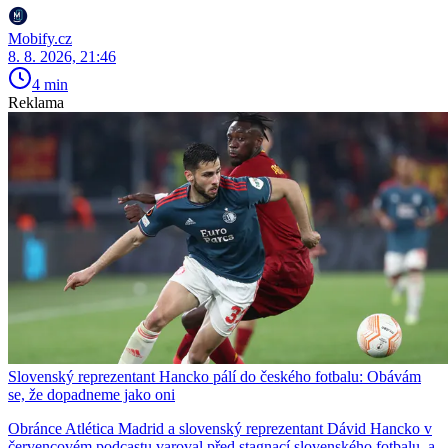
Mobify.cz
8. 8. 2026, 21:46
4 min
Reklama
Slovenský reprezentant Hancko pálí do českého fotbalu: Obávám
se, že dopadneme jako oni
Obránce Atlética Madrid a slovenský reprezentant Dávid Hancko v
červencovém podcastu varoval před stagnací slovenského fotbalu, a