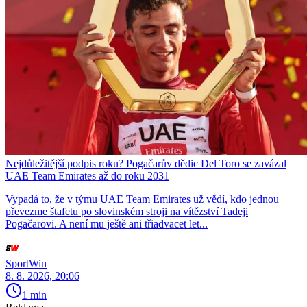
Nejdůležitější podpis roku? Pogačarův dědic Del Toro se zavázal
UAE Team Emirates až do roku 2031
Vypadá to, že v týmu UAE Team Emirates už vědí, kdo jednou
převezme štafetu po slovinském stroji na vítězství Tadeji
Pogačarovi. A není mu ještě ani třiadvacet let...
SportWin
8. 8. 2026, 20:06
1 min