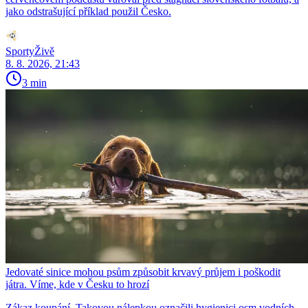
jako odstrašující příklad použil Česko.
SportyŽivě
8. 8. 2026, 21:43
3 min
Jedovaté sinice mohou psům způsobit krvavý průjem i poškodit
játra. Víme, kde v Česku to hrozí
Zákaz koupání. Takovou nálepkou označili hygienici osm vodních