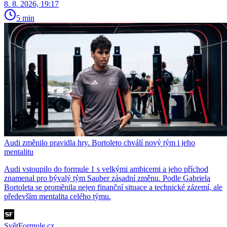
8. 8. 2026, 19:17
5 min
Audi změnilo pravidla hry. Bortoleto chválí nový tým i jeho
mentalitu
Audi vstoupilo do formule 1 s velkými ambicemi a jeho příchod
znamenal pro bývalý tým Sauber zásadní změnu. Podle Gabriela
Bortoleta se proměnila nejen finanční situace a technické zázemí, ale
především mentalita celého týmu.
SvětFormule.cz