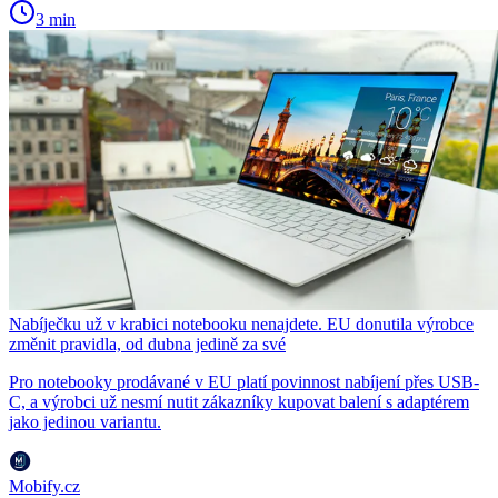
3 min
Nabíječku už v krabici notebooku nenajdete. EU donutila výrobce
změnit pravidla, od dubna jedině za své
Pro notebooky prodávané v EU platí povinnost nabíjení přes USB-
C, a výrobci už nesmí nutit zákazníky kupovat balení s adaptérem
jako jedinou variantu.
Mobify.cz