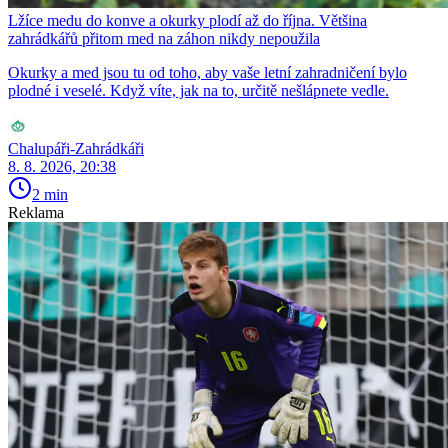
Lžíce medu do konve a okurky plodí až do října. Většina
zahrádkářů přitom med na záhon nikdy nepoužila
Okurky a med jsou tu od toho, aby vaše letní zahradničení bylo
plodné i veselé. Když víte, jak na to, určitě nešlápnete vedle.
Chalupáři-Zahrádkáři
8. 8. 2026, 20:38
2 min
Reklama