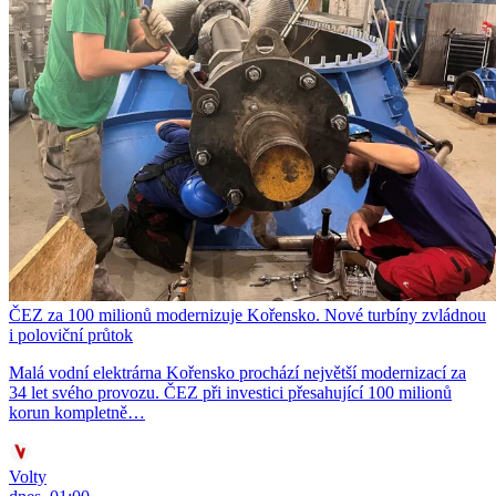
ČEZ za 100 milionů modernizuje Kořensko. Nové turbíny zvládnou
i poloviční průtok
Malá vodní elektrárna Kořensko prochází největší modernizací za
34 let svého provozu. ČEZ při investici přesahující 100 milionů
korun kompletně…
Volty