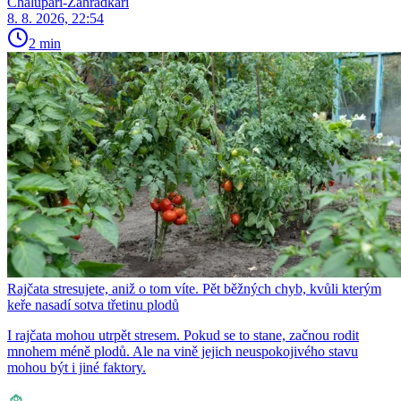
Chalupáři-Zahrádkáři
8. 8. 2026, 22:54
2 min
Rajčata stresujete, aniž o tom víte. Pět běžných chyb, kvůli kterým
keře nasadí sotva třetinu plodů
I rajčata mohou utrpět stresem. Pokud se to stane, začnou rodit
mnohem méně plodů. Ale na vině jejich neuspokojivého stavu
mohou být i jiné faktory.