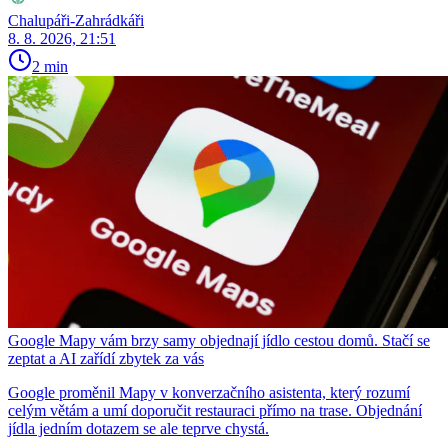
Chalupáři-Zahrádkáři
8. 8. 2026, 21:51
2 min
Google Mapy vám brzy samy objednají jídlo cestou domů. Stačí se
zeptat a AI zařídí zbytek za vás
Google proměnil Mapy v konverzačního asistenta, který rozumí
celým větám a umí doporučit restauraci přímo na trase. Objednání
jídla jedním dotazem se ale teprve chystá.