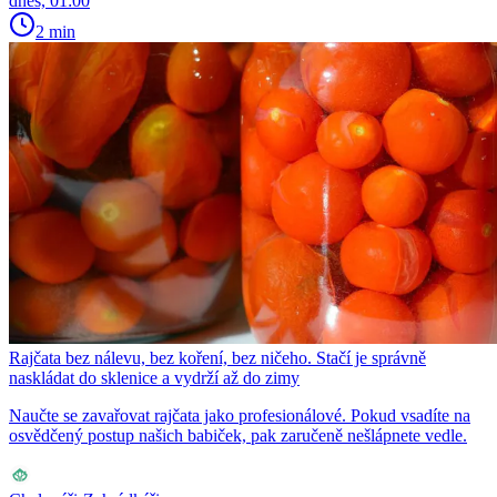
dnes, 01:00
2 min
Rajčata bez nálevu, bez koření, bez ničeho. Stačí je správně
naskládat do sklenice a vydrží až do zimy
Naučte se zavařovat rajčata jako profesionálové. Pokud vsadíte na
osvědčený postup našich babiček, pak zaručeně nešlápnete vedle.