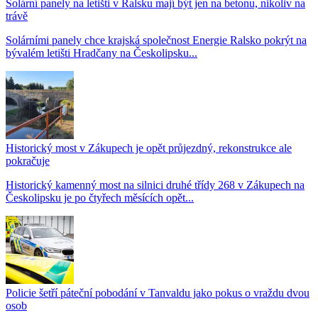
Solární panely na letišti v Ralsku mají být jen na betonu, nikoliv na
trávě
Solárními panely chce krajská společnost Energie Ralsko pokrýt na
bývalém letišti Hradčany na Českolipsku...
Historický most v Zákupech je opět průjezdný, rekonstrukce ale
pokračuje
Historický kamenný most na silnici druhé třídy 268 v Zákupech na
Českolipsku je po čtyřech měsících opět...
Policie šetří páteční pobodání v Tanvaldu jako pokus o vraždu dvou
osob