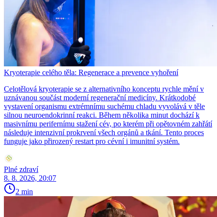
Kryoterapie celého těla: Regenerace a prevence vyhoření
Celotělová kryoterapie se z alternativního konceptu rychle mění v
uznávanou součást moderní regenerační medicíny. Krátkodobé
vystavení organismu extrémnímu suchému chladu vyvolává v těle
silnou neuroendokrinní reakci. Během několika minut dochází k
masivnímu perifernímu stažení cév, po kterém při opětovném zahřátí
následuje intenzivní prokrvení všech orgánů a tkání. Tento proces
funguje jako přirozený restart pro cévní i imunitní systém.
Plné zdraví
8. 8. 2026, 20:07
2 min