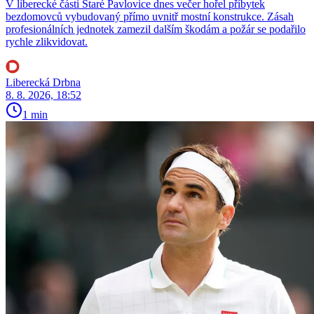
V liberecké části Staré Pavlovice dnes večer hořel příbytek
bezdomovců vybudovaný přímo uvnitř mostní konstrukce. Zásah
profesionálních jednotek zamezil dalším škodám a požár se podařilo
rychle zlikvidovat.
Liberecká Drbna
8. 8. 2026, 18:52
1 min