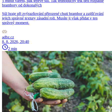
5 minut vaření, pak teprve sůl. Tak jednoduchý trik dělí rozpadlé
brambory od dokonalých
Sůl hraje při zvýrazňování přirozené chuti brambor a zajišťování
jejich správné textury zásadní roli. Musíte ji však přidat v ten
správný moment.
adbz.cz
8. 8. 2026, 20:40
2 min