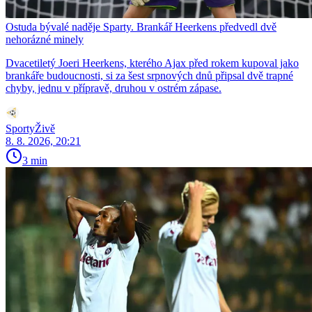
Ostuda bývalé naděje Sparty. Brankář Heerkens předvedl dvě
nehorázné minely
Dvacetiletý Joeri Heerkens, kterého Ajax před rokem kupoval jako
brankáře budoucnosti, si za šest srpnových dnů připsal dvě trapné
chyby, jednu v přípravě, druhou v ostrém zápase.
SportyŽivě
8. 8. 2026, 20:21
3 min