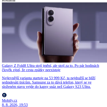
Reklama
Galaxy Z Fold8 Ultra stojí jmění, ale stojí za to. Po pár hodinách
člověk zjistí, že cesta zpátky neexistuje
Nejlevnější varianta startuje na 53 999 Kč, ta nejdražší se blíží
sedmdesáti tisícům. Samsung za to dává telefon, který se ve
složeném stavu vejde do kapsy snáz než Galaxy S23 Ultra.
Mobify.cz
8. 8. 2026, 19:53