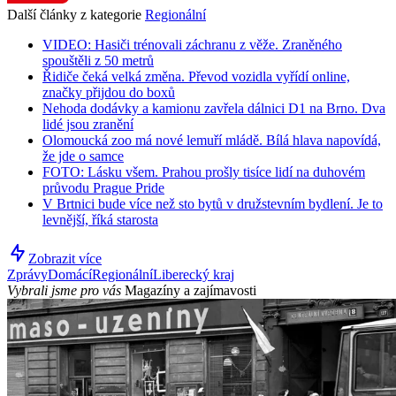
Další články z kategorie
Regionální
VIDEO: Hasiči trénovali záchranu z věže. Zraněného
spouštěli z 50 metrů
Řidiče čeká velká změna. Převod vozidla vyřídí online,
značky přijdou do boxů
Nehoda dodávky a kamionu zavřela dálnici D1 na Brno. Dva
lidé jsou zranění
Olomoucká zoo má nové lemuří mládě. Bílá hlava napovídá,
že jde o samce
FOTO: Lásku všem. Prahou prošly tisíce lidí na duhovém
průvodu Prague Pride
V Brtnici bude více než sto bytů v družstevním bydlení. Je to
levnější, říká starosta
Zobrazit více
Zprávy
Domácí
Regionální
Liberecký kraj
Vybrali jsme pro vás
Magazíny a zajímavosti