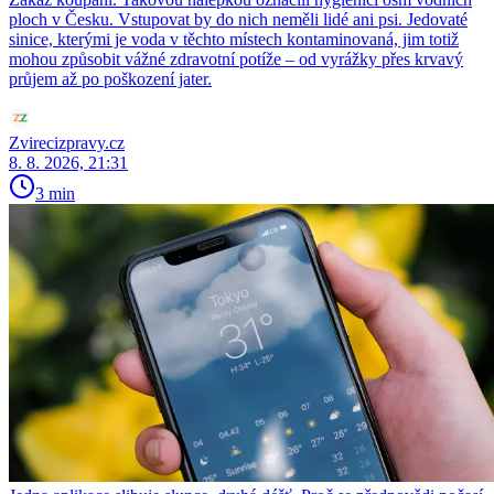
ploch v Česku. Vstupovat by do nich neměli lidé ani psi. Jedovaté
sinice, kterými je voda v těchto místech kontaminovaná, jim totiž
mohou způsobit vážné zdravotní potíže – od vyrážky přes krvavý
průjem až po poškození jater.
Zvirecizpravy.cz
8. 8. 2026, 21:31
3 min