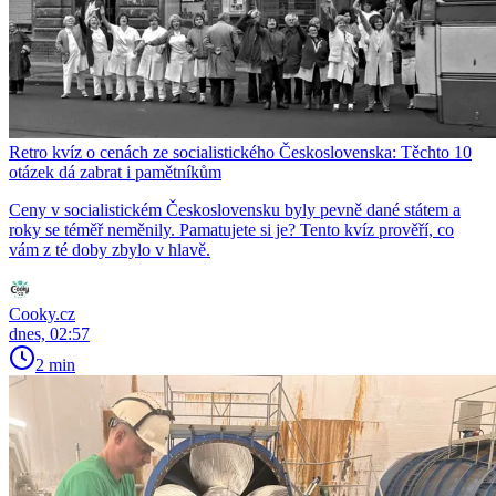
Retro kvíz o cenách ze socialistického Československa: Těchto 10
otázek dá zabrat i pamětníkům
Ceny v socialistickém Československu byly pevně dané státem a
roky se téměř neměnily. Pamatujete si je? Tento kvíz prověří, co
vám z té doby zbylo v hlavě.
Cooky.cz
dnes, 02:57
2 min