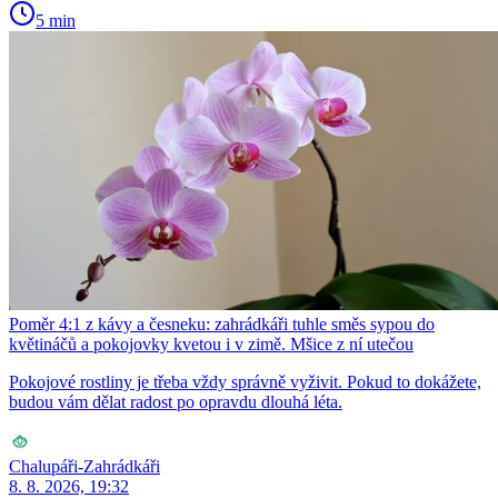
5 min
Poměr 4:1 z kávy a česneku: zahrádkáři tuhle směs sypou do
květináčů a pokojovky kvetou i v zimě. Mšice z ní utečou
Pokojové rostliny je třeba vždy správně vyživit. Pokud to dokážete,
budou vám dělat radost po opravdu dlouhá léta.
Chalupáři-Zahrádkáři
8. 8. 2026, 19:32