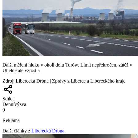
Další měření hluku v okolí dolu Turów. Limit nepřekročen, zátěž v
Uhelné ale vzrostla
Zdroj
:
Liberecká Drbna | Zprávy z Liberce a Libereckého kraje
Sdílet
Denní
výzva
0
Reklama
Další články z
Liberecká Drbna