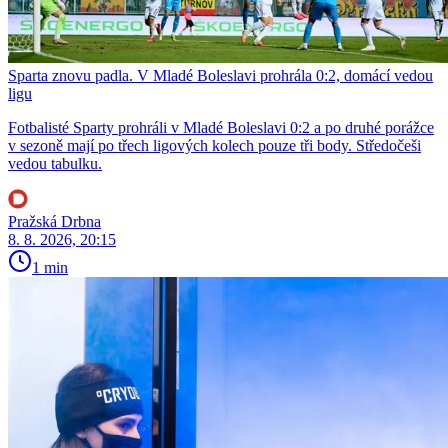
Sparta znovu padla. V Mladé Boleslavi prohrála 0:2, domácí vedou
ligu
Fotbalisté Sparty prohráli v Mladé Boleslavi 0:2 a po druhé porážce
v sezoně mají po třech ligových kolech pouze tři body. Středočeši
vedou tabulku.
Pražská Drbna
8. 8. 2026, 20:15
1 min