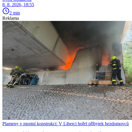
8. 8. 2026, 18:55
2 min
Reklama
Plameny v mostní konstrukci: V Liberci hořel příbytek bezdomovců