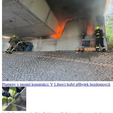
Plameny v mostní konstrukci: V Liberci hořel příbytek bezdomovců