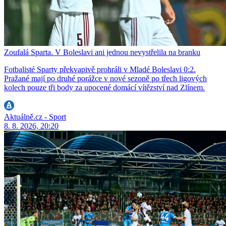
Zoufalá Sparta. V Boleslavi ani jednou nevystřelila na branku
Fotbalisté Sparty překvapivě prohráli v Mladé Boleslavi 0:2.
Pražané mají po druhé porážce v nové sezoně po třech ligových
kolech pouze tři body za upocené domácí vítězství nad Zlínem.
Aktuálně.cz - Sport
8. 8. 2026, 20:20