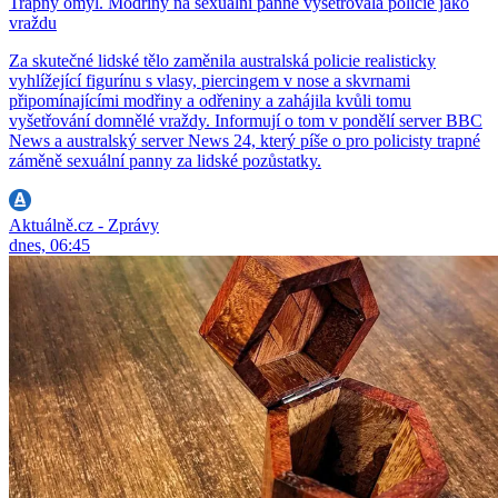
Trapný omyl. Modřiny na sexuální panně vyšetřovala policie jako
vraždu
Za skutečné lidské tělo zaměnila australská policie realisticky
vyhlížející figurínu s vlasy, piercingem v nose a skvrnami
připomínajícími modřiny a odřeniny a zahájila kvůli tomu
vyšetřování domnělé vraždy. Informují o tom v pondělí server BBC
News a australský server News 24, který píše o pro policisty trapné
záměně sexuální panny za lidské pozůstatky.
Aktuálně.cz - Zprávy
dnes, 06:45