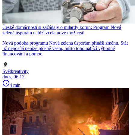
České domácnosti si zažádaly o milardy korun: Program Nová
zelená úsporám nabízí zcela nové možnosti
Nová podoba programu Nová zelená úsporám přináší změnu. Stát
už neposílá peníze plošně všem, místo toho nabízí výhodné
financování a pomoc.
Světkreativity
dnes, 06:17
4 min