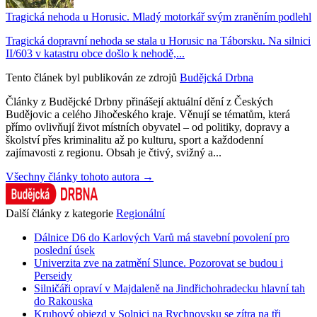
Tragická nehoda u Horusic. Mladý motorkář svým zraněním podlehl
Tragická dopravní nehoda se stala u Horusic na Táborsku. Na silnici
II/603 v katastru obce došlo k nehodě,...
Tento článek byl publikován ze zdrojů
Budějcká Drbna
Články z Budějcké Drbny přinášejí aktuální dění z Českých
Budějovic a celého Jihočeského kraje. Věnují se tématům, která
přímo ovlivňují život místních obyvatel – od politiky, dopravy a
školství přes kriminalitu až po kulturu, sport a každodenní
zajímavosti z regionu. Obsah je čtivý, svižný a...
Všechny články tohoto autora →
Další články z kategorie
Regionální
Dálnice D6 do Karlových Varů má stavební povolení pro
poslední úsek
Univerzita zve na zatmění Slunce. Pozorovat se budou i
Perseidy
Silničáři opraví v Majdaleně na Jindřichohradecku hlavní tah
do Rakouska
Kruhový objezd v Solnici na Rychnovsku se zítra na tři