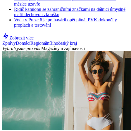
měsíce uzavře
Řidič kamionu se zahraničními značkami na dálnici úmyslně
mařil dechovou zkoušku
Voda v Praze 6 je po havárii opět pitná. PVK dokončily
proplach a testování
Zobrazit více
Zprávy
Domácí
Regionální
Jihočeský kraj
Vybrali jsme pro vás
Magazíny a zajímavosti