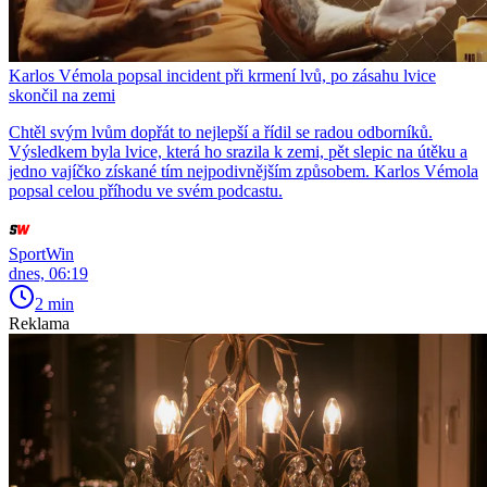
Karlos Vémola popsal incident při krmení lvů, po zásahu lvice
skončil na zemi
Chtěl svým lvům dopřát to nejlepší a řídil se radou odborníků.
Výsledkem byla lvice, která ho srazila k zemi, pět slepic na útěku a
jedno vajíčko získané tím nejpodivnějším způsobem. Karlos Vémola
popsal celou příhodu ve svém podcastu.
SportWin
dnes, 06:19
2 min
Reklama