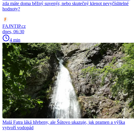
zda máte doma běžný suvenýr, nebo skutečný klenot nevyčíslitelné
hodnoty?
FAJNTIP.cz
dnes, 06:30
4 min
Malá Fatra láká hřebeny, ale Šútovo ukazuje, jak pramen a výška
vytvoří vodopád