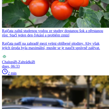
Rajčata zalitá studenou vodou ze studny dostanou šok a přestanou
růst. Stačí jeden den čekání a problém zmizí
Rajčata patří na zahradě mezi velmi oblíbené plodiny. Aby však
jejich úroda byla maximální, musíte se je naučit správně zalévat.
Chalupáři-Zahrádkáři
dnes, 06:33
2 min