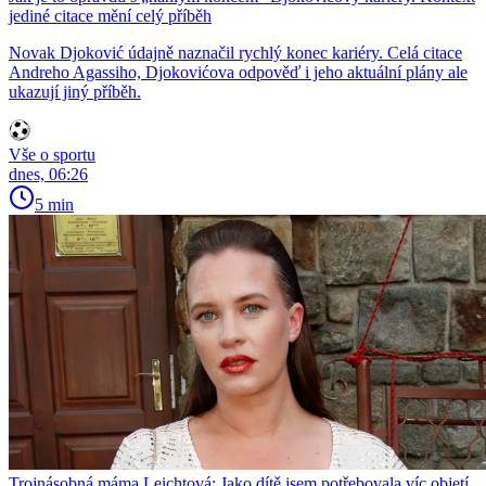
jediné citace mění celý příběh
Novak Djoković údajně naznačil rychlý konec kariéry. Celá citace
Andreho Agassiho, Djokovićova odpověď i jeho aktuální plány ale
ukazují jiný příběh.
Vše o sportu
dnes, 06:26
5 min
Trojnásobná máma Leichtová: Jako dítě jsem potřebovala víc objetí.