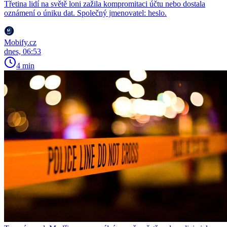
Třetina lidí na světě loni zažila kompromitaci účtu nebo dostala
oznámení o úniku dat. Společný jmenovatel: heslo.
Mobify.cz
dnes, 06:53
4 min