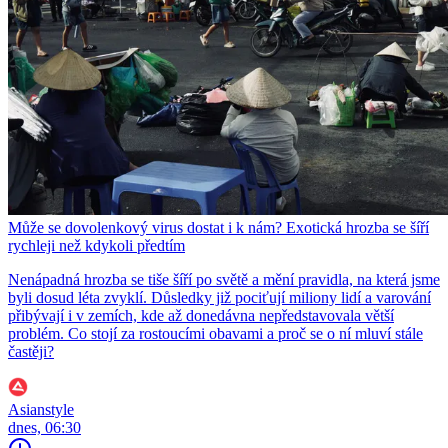
Může se dovolenkový virus dostat i k nám? Exotická hrozba se šíří
rychleji než kdykoli předtím
Nenápadná hrozba se tiše šíří po světě a mění pravidla, na která jsme
byli dosud léta zvyklí. Důsledky již pociťují miliony lidí a varování
přibývají i v zemích, kde až donedávna nepředstavovala větší
problém. Co stojí za rostoucími obavami a proč se o ní mluví stále
častěji?
Asianstyle
dnes, 06:30