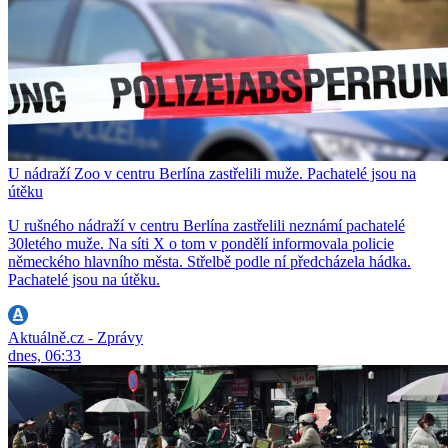
U nádraží Zoo v centru Berlína zastřelili muže. Pachatelé jsou na
útěku
U rušného nádraží v centru Berlína zastřelili neznámí pachatelé
30letého muže. Na síti X o tom v pondělí informovala policie
německého hlavního města. Střelbě podle ní předcházela hádka.
Pachatelé jsou na útěku.
Aktuálně.cz - Zprávy
dnes, 06:33