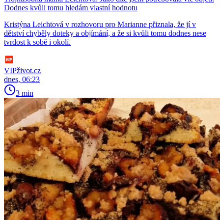
Dodnes kvůli tomu hledám vlastní hodnotu
Kristýna Leichtová v rozhovoru pro Marianne přiznala, že jí v
dětství chyběly doteky a objímání, a že si kvůli tomu dodnes nese
tvrdost k sobě i okolí.
VIPživot.cz
dnes, 06:23
3 min