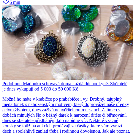
6 min
Podobnou Madonku schovává doma každá důchodkyně. Sběratelé
je dnes vykupují od 5 000 do 50 000 Kč
Možná ho máte v krabičce po prababičce i vy. Drobný, tajuplný
medailonek s náboženským motivem, který doprovázel naše předky
celým životem, dnes zažívá neuvěřitelnou renesanci. Zatímco v
dobách minulých šlo o běžný dárek k narození dítěte či biřmování,
dnes se sběratelé předhánějí, kdo nabídne víc. Některé vzácné
kousky se totiž na aukcích prodávají za částky, které vám vyrazí
dech a spolehlivě zaplatí třeba i rodinnou dovolenou. Jak ale poznat,