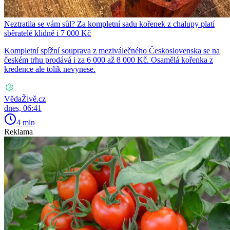
Neztratila se vám sůl? Za kompletní sadu kořenek z chalupy platí
sběratelé klidně i 7 000 Kč
Kompletní spížní souprava z meziválečného Československa se na
českém trhu prodává i za 6 000 až 8 000 Kč. Osamělá kořenka z
kredence ale tolik nevynese.
VědaŽivě.cz
dnes, 06:41
4 min
Reklama