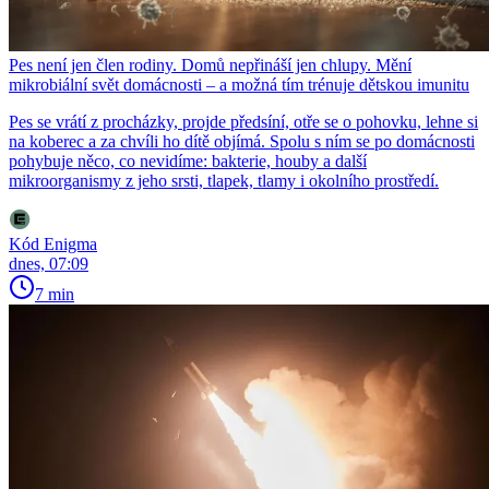
Pes není jen člen rodiny. Domů nepřináší jen chlupy. Mění
mikrobiální svět domácnosti – a možná tím trénuje dětskou imunitu
Pes se vrátí z procházky, projde předsíní, otře se o pohovku, lehne si
na koberec a za chvíli ho dítě objímá. Spolu s ním se po domácnosti
pohybuje něco, co nevidíme: bakterie, houby a další
mikroorganismy z jeho srsti, tlapek, tlamy i okolního prostředí.
Kód Enigma
dnes, 07:09
7 min