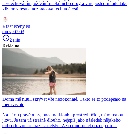
– vdechováním, užíváním léků nebo drog a v neposlední řadě také
vlivem stresu a nezpracovaných událostí.
Krasnezeny.eu
dnes, 07:03
2 min
Reklama
Doma mě nutili skrývat vše nedokonalé. Takto se to podepsalo na
mém životě
Na nártu pravé ruky, hned na kloubu prostředníčku, mám malou
jizvu. Je tam už strašně dlouho, nejspíš jako následek nějakého
dobrodružného úrazu z dětství. Až o mnoho let později mi…