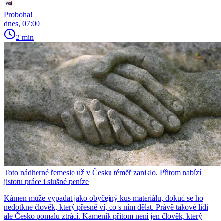
Proboha!
dnes, 07:00
2 min
Toto nádherné řemeslo už v Česku téměř zaniklo. Přitom nabízí
jistotu práce i slušné peníze
Kámen může vypadat jako obyčejný kus materiálu, dokud se ho
nedotkne člověk, který přesně ví, co s ním dělat. Právě takové lidi
ale Česko pomalu ztrácí. Kameník přitom není jen člověk, který