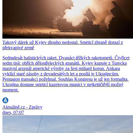
Takový dárek už Kyjev dlouho nedostal. Smrticí zbraně dorazí z
překvapivé země
Sedmdesát balistických raket. Dvanáct těžkých raketometů. Čtyřicet
sedm tisíc obřích dělostřeleckých granátů. Kyjev kupuje z Turecka
masivní arzenál americké výroby za šest miliard korun. Ankara
vyklízí staré zásoby z devadesátých let a posílá je Ukrajincům.
Pentagon transakci požehnal. Souhlas Kongresu je už jen formalita.
Ukrajina dostane smrticí kazetovou munici v nejkritičtější možný
moment.
Aktuálně.cz - Zprávy
dnes, 07:07