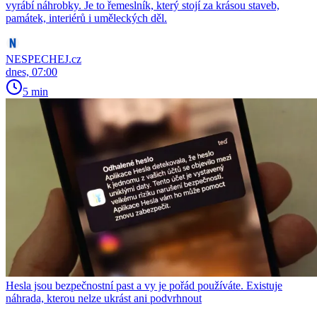
vyrábí náhrobky. Je to řemeslník, který stojí za krásou staveb,
památek, interiérů i uměleckých děl.
NESPECHEJ.cz
dnes, 07:00
5 min
Hesla jsou bezpečnostní past a vy je pořád používáte. Existuje
náhrada, kterou nelze ukrást ani podvrhnout