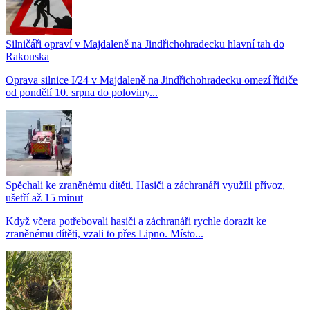
Silničáři opraví v Majdaleně na Jindřichohradecku hlavní tah do
Rakouska
Oprava silnice I/24 v Majdaleně na Jindřichohradecku omezí řidiče
od pondělí 10. srpna do poloviny...
Spěchali ke zraněnému dítěti. Hasiči a záchranáři využili přívoz,
ušetří až 15 minut
Když včera potřebovali hasiči a záchranáři rychle dorazit ke
zraněnému dítěti, vzali to přes Lipno. Místo...