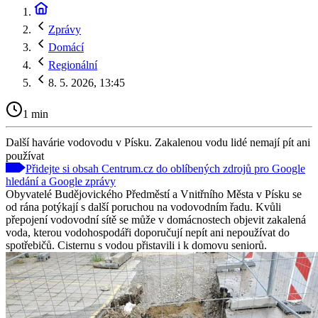
Zprávy
Domácí
Regionální
8. 5. 2026, 13:45
1 min
Další havárie vodovodu v Písku. Zakalenou vodu lidé nemají pít ani
používat
Přidejte si obsah Centrum.cz do oblíbených zdrojů pro Google
hledání a Google zprávy
Obyvatelé Budějovického Předměstí a Vnitřního Města v Písku se
od rána potýkají s další poruchou na vodovodním řadu. Kvůli
přepojení vodovodní sítě se může v domácnostech objevit zakalená
voda, kterou vodohospodáři doporučují nepít ani nepoužívat do
spotřebičů. Cisternu s vodou přistavili i k domovu seniorů.