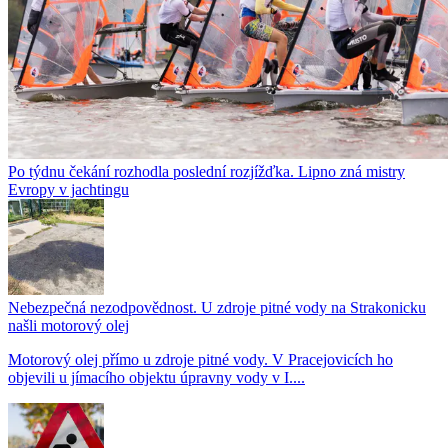
Po týdnu čekání rozhodla poslední rozjížďka. Lipno zná mistry
Evropy v jachtingu
Nebezpečná nezodpovědnost. U zdroje pitné vody na Strakonicku
našli motorový olej
Motorový olej přímo u zdroje pitné vody. V Pracejovicích ho
objevili u jímacího objektu úpravny vody v I....