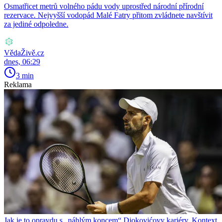
Osmatřicet metrů volného pádu vody uprostřed národní přírodní
rezervace. Nejvyšší vodopád Malé Fatry přitom zvládnete navštívit
za jediné odpoledne.
VědaŽivě.cz
dnes, 06:29
3 min
Reklama
Jak je to opravdu s „náhlým koncem“ Djokovićovy kariéry. Kontext