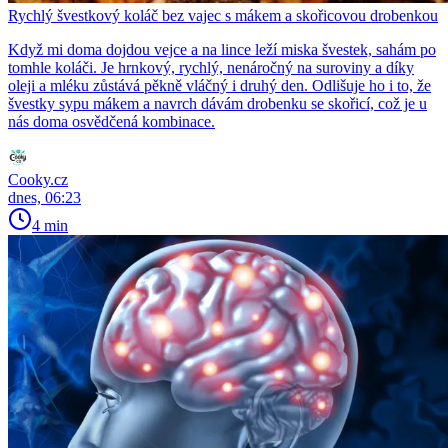
Rychlý švestkový koláč bez vajec s mákem a skořicovou drobenkou
Když mi doma dojdou vejce a na lince leží miska švestek, sahám po
tomhle koláči. Je hrnkový, rychlý, nenáročný na suroviny a díky
oleji a mléku zůstává pěkně vláčný i druhý den. Odlišuje ho i to, že
švestky sypu mákem a navrch dávám drobenku se skořicí, což je u
nás doma osvědčená kombinace.
Cooky.cz
dnes, 06:23
4 min