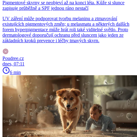
Pigmentové skvrny se neobjeví až na konci léta. Kůže si slunce
zapisuje průběžně a SPF jednou ráno nestačí
UV záření může podporovat tvorbu melaninu a ztmavování
existujících pigmentových změn; u melasmatu a některých dalších
forem hyperpigmentace může hrát roli také viditelné světlo. Proto
dermatologové doporučují ochranu před sluncem jako jeden ze
základních kroků prevence i léčby tmavých skvrn.
Poudree.cz
dnes, 07:11
6 min