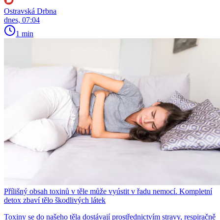
Ostravská Drbna
dnes, 07:04
1 min
Přílišný obsah toxinů v těle může vyústit v řadu nemocí. Kompletní
detox zbaví tělo škodlivých látek
Toxiny se do našeho těla dostávají prostřednictvím stravy, respiračně