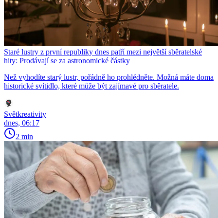
Staré lustry z první republiky dnes patří mezi největší sběratelské
hity: Prodávají se za astronomické částky
Než vyhodíte starý lustr, pořádně ho prohlédněte. Možná máte doma
historické svítidlo, které může být zajímavé pro sběratele.
Světkreativity
dnes, 06:17
2 min