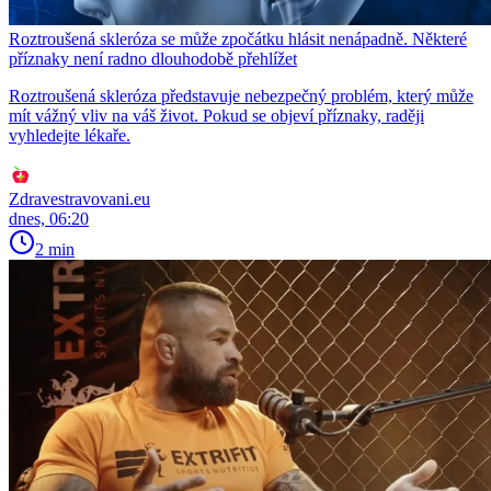
Roztroušená skleróza se může zpočátku hlásit nenápadně. Některé
příznaky není radno dlouhodobě přehlížet
Roztroušená skleróza představuje nebezpečný problém, který může
mít vážný vliv na váš život. Pokud se objeví příznaky, raději
vyhledejte lékaře.
Zdravestravovani.eu
dnes, 06:20
2 min