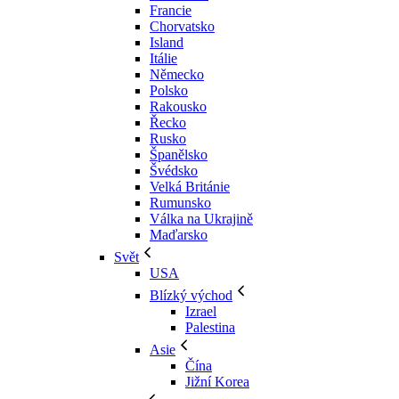
Francie
Chorvatsko
Island
Itálie
Německo
Polsko
Rakousko
Řecko
Rusko
Španělsko
Švédsko
Velká Británie
Rumunsko
Válka na Ukrajině
Maďarsko
Svět
USA
Blízký východ
Izrael
Palestina
Asie
Čína
Jižní Korea