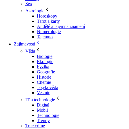
Sex
Astrologie
Horoskopy
Tarot a karty
Andělé a tajemná znamení
Numerologie
Tajemno
Zajímavosti
Věda
Biologie
Ekologie
Fyzika
Geografie
Historie
Chemie
Jazykověda
Vesmír
IT a technologie
Digital
Mobil
Technologie
Trendy
True crime