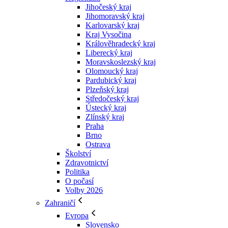
Jihočeský kraj
Jihomoravský kraj
Karlovarský kraj
Kraj Vysočina
Králověhradecký kraj
Liberecký kraj
Moravskoslezský kraj
Olomoucký kraj
Pardubický kraj
Plzeňský kraj
Středočeský kraj
Ústecký kraj
Zlínský kraj
Praha
Brno
Ostrava
Školství
Zdravotnictví
Politika
O počasí
Volby 2026
Zahraničí
Evropa
Slovensko