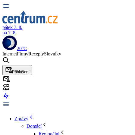
pátek 7. 8.
pá 7. 8.
20°C
Internet
Firmy
Recepty
Slovníky
Přihlášení
Zprávy
Domácí
Regionální