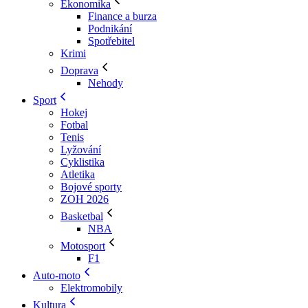
Ekonomika
Finance a burza
Podnikání
Spotřebitel
Krimi
Doprava
Nehody
Sport
Hokej
Fotbal
Tenis
Lyžování
Cyklistika
Atletika
Bojové sporty
ZOH 2026
Basketbal
NBA
Motosport
F1
Auto-moto
Elektromobily
Kultura