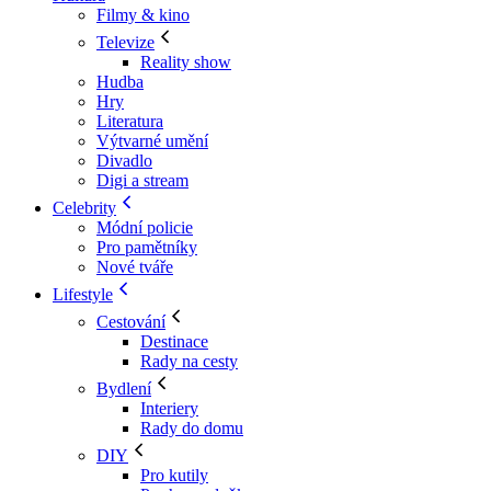
Filmy & kino
Televize
Reality show
Hudba
Hry
Literatura
Výtvarné umění
Divadlo
Digi a stream
Celebrity
Módní policie
Pro pamětníky
Nové tváře
Lifestyle
Cestování
Destinace
Rady na cesty
Bydlení
Interiery
Rady do domu
DIY
Pro kutily