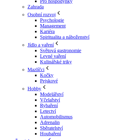
Pro hospodyňky
Zahrada
Osobní rozvoj
Psychologie
Management
Kariéra
Spiritualita a náboženství
Jídlo a vaření
Světová gastronomie
Levné vaření
Kulinářské triky
Mazlíčci
Kočky
Pejskové
Hobby
Modelářství
Včelařství
Rybaření
Letectví
Automobilismus
Adrenalin
Sběratelství
Houbaření