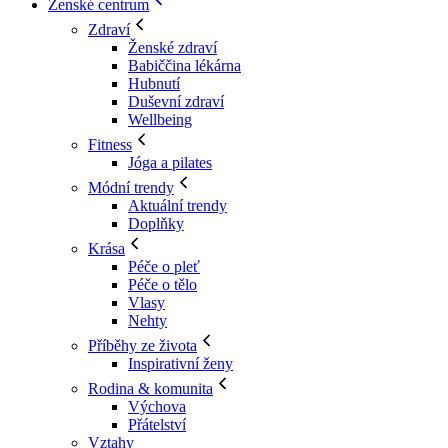
Ženské centrum
Zdraví
Ženské zdraví
Babiččina lékárna
Hubnutí
Duševní zdraví
Wellbeing
Fitness
Jóga a pilates
Módní trendy
Aktuální trendy
Doplňky
Krása
Péče o pleť
Péče o tělo
Vlasy
Nehty
Příběhy ze života
Inspirativní ženy
Rodina & komunita
Výchova
Přátelství
Vztahy