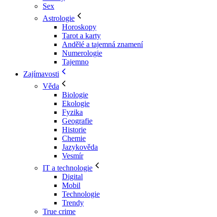
Sex
Astrologie
Horoskopy
Tarot a karty
Andělé a tajemná znamení
Numerologie
Tajemno
Zajímavosti
Věda
Biologie
Ekologie
Fyzika
Geografie
Historie
Chemie
Jazykověda
Vesmír
IT a technologie
Digital
Mobil
Technologie
Trendy
True crime