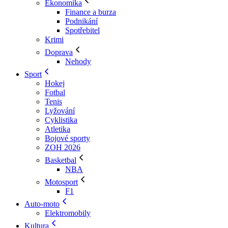
Ekonomika
Finance a burza
Podnikání
Spotřebitel
Krimi
Doprava
Nehody
Sport
Hokej
Fotbal
Tenis
Lyžování
Cyklistika
Atletika
Bojové sporty
ZOH 2026
Basketbal
NBA
Motosport
F1
Auto-moto
Elektromobily
Kultura