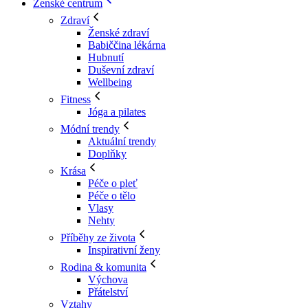
Ženské centrum
Zdraví
Ženské zdraví
Babiččina lékárna
Hubnutí
Duševní zdraví
Wellbeing
Fitness
Jóga a pilates
Módní trendy
Aktuální trendy
Doplňky
Krása
Péče o pleť
Péče o tělo
Vlasy
Nehty
Příběhy ze života
Inspirativní ženy
Rodina & komunita
Výchova
Přátelství
Vztahy