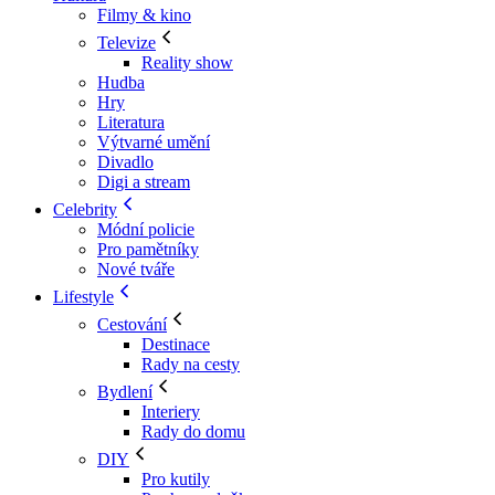
Filmy & kino
Televize
Reality show
Hudba
Hry
Literatura
Výtvarné umění
Divadlo
Digi a stream
Celebrity
Módní policie
Pro pamětníky
Nové tváře
Lifestyle
Cestování
Destinace
Rady na cesty
Bydlení
Interiery
Rady do domu
DIY
Pro kutily