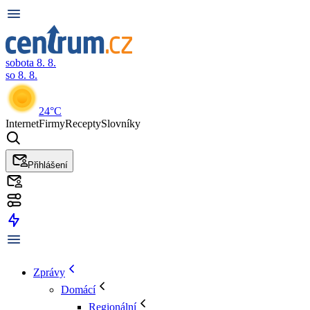
sobota 8. 8.
so 8. 8.
24°C
Internet
Firmy
Recepty
Slovníky
Přihlášení
Zprávy
Domácí
Regionální