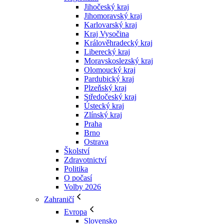
Jihočeský kraj
Jihomoravský kraj
Karlovarský kraj
Kraj Vysočina
Králověhradecký kraj
Liberecký kraj
Moravskoslezský kraj
Olomoucký kraj
Pardubický kraj
Plzeňský kraj
Středočeský kraj
Ústecký kraj
Zlínský kraj
Praha
Brno
Ostrava
Školství
Zdravotnictví
Politika
O počasí
Volby 2026
Zahraničí
Evropa
Slovensko