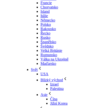
Francie
Chorvatsko
Island
Itálie
Německo
Polsko
Rakousko
Řecko
Rusko
Španělsko
Švédsko
Velká Británie
Rumunsko
Válka na Ukrajině
Maďarsko
Svět
USA
Blízký východ
Izrael
Palestina
Asie
Čína
Jižní Korea