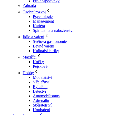
Pro hospodyňky
Zahrada
Osobní rozvoj
Psychologie
Management
Kariéra
Spiritualita a náboženství
Jídlo a vaření
Světová gastronomie
Levné vaření
Kulinářské triky
Mazlíčci
Kočky
Pejskové
Hobby
Modelářství
Včelařství
Rybaření
Letectví
Automobilismus
Adrenalin
Sběratelství
Houbaření