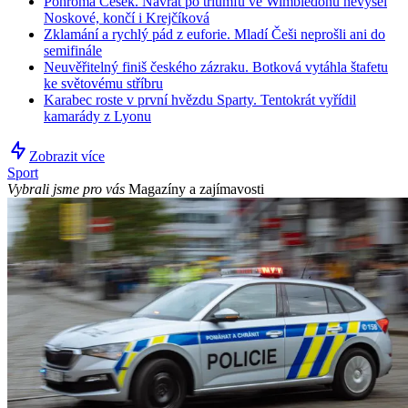
Pohroma Češek. Návrat po triumfu ve Wimbledonu nevyšel
Noskové, končí i Krejčíková
Zklamání a rychlý pád z euforie. Mladí Češi neprošli ani do
semifinále
Neuvěřitelný finiš českého zázraku. Botková vytáhla štafetu
ke světovému stříbru
Karabec roste v první hvězdu Sparty. Tentokrát vyřídil
kamarády z Lyonu
Zobrazit více
Sport
Vybrali jsme pro vás
Magazíny a zajímavosti