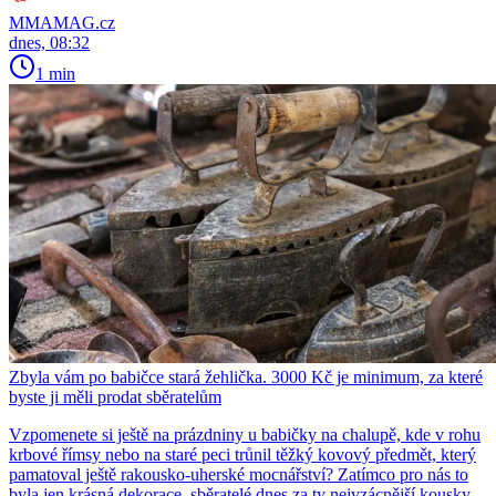
MMAMAG.cz
dnes, 08:32
1 min
Zbyla vám po babičce stará žehlička. 3000 Kč je minimum, za které
byste ji měli prodat sběratelům
Vzpomenete si ještě na prázdniny u babičky na chalupě, kde v rohu
krbové římsy nebo na staré peci trůnil těžký kovový předmět, který
pamatoval ještě rakousko-uherské mocnářství? Zatímco pro nás to
byla jen krásná dekorace, sběratelé dnes za ty nejvzácnější kousky