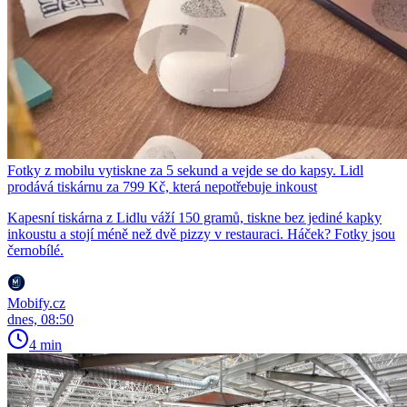
Fotky z mobilu vytiskne za 5 sekund a vejde se do kapsy. Lidl
prodává tiskárnu za 799 Kč, která nepotřebuje inkoust
Kapesní tiskárna z Lidlu váží 150 gramů, tiskne bez jediné kapky
inkoustu a stojí méně než dvě pizzy v restauraci. Háček? Fotky jsou
černobílé.
Mobify.cz
dnes, 08:50
4 min