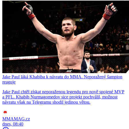
Jake Paul láká Khabiba k návratu do MMA. Neporažený šampion
reaguje
Jake Paul chtěl získat neporaženou legendu pro nově spojené MVP
a PFL. Khabib Nurmagomedov sice projekt pochválil, možnost
návratu však na Telegramu shodil jedinou větou.
MMAMAG.cz
dnes, 08:40