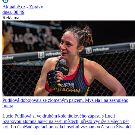
Aktuálně.cz - Zprávy
dnes, 08:49
Reklama
Pudilová dobojovala se zlomeným palcem. Myslela i na zesnulého
bratra
Lucie Pudilová si ve druhém kole titulového zápasu s Lucií
Szabovou zlomila palec na šesti místech, přesto vydržela všech pět
kol. Po úspěšné operaci popsala i osobní význam večera na Štvanici.