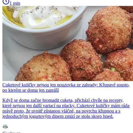
1 min
Cuketové kuličky nejsou jen nouzovka ze zahrady: Křupavé sousto,
po kterém se doma jen zapráší
Když se doma začne hromadit cuketa, přichází chvíle na recepty,
které nejsou jen další variací na placky. Cuketové kuličky mám ráda
právě proto, že uvnitř zůstanou vláčné, na povrchu křupnou a s
jednoduchým jogurtovým dipem zmizí ze stolu skoro hned.