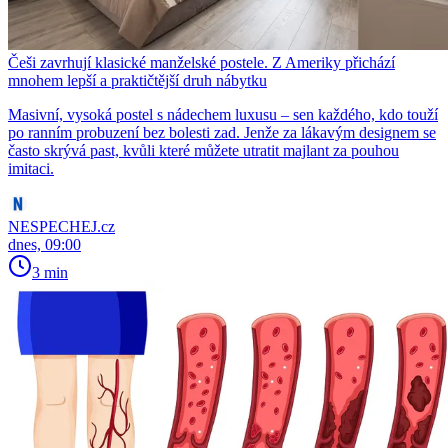
Češi zavrhují klasické manželské postele. Z Ameriky přichází
mnohem lepší a praktičtější druh nábytku
Masivní, vysoká postel s nádechem luxusu – sen každého, kdo touží
po ranním probuzení bez bolesti zad. Jenže za lákavým designem se
často skrývá past, kvůli které můžete utratit majlant za pouhou
imitaci.
NESPECHEJ.cz
dnes, 09:00
3 min