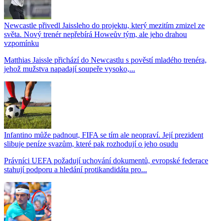
Newcastle přivedl Jaissleho do projektu, který mezitím zmizel ze
světa. Nový trenér nepřebírá Howeův tým, ale jeho drahou
vzpomínku
Matthias Jaissle přichází do Newcastlu s pověstí mladého trenéra,
jehož mužstva napadají soupeře vysoko,...
Infantino může padnout, FIFA se tím ale neopraví. Její prezident
slibuje peníze svazům, které pak rozhodují o jeho osudu
Právníci UEFA požadují uchování dokumentů, evropské federace
stahují podporu a hledání protikandidáta pro...