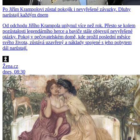
Po Jiřím Krampolovi zůstal pokojík i nevyřešené závazky. Dluhy
narůstají každým dnem
Od odchodu Jiřího Krampola uplynul více než rok. Přesto se kolem
pozůstalosti legendárního herce a baviče stále objevují nevyřešené
otázky. Pokoj v pečovatelském domě, kde prožil poslední měsíce
svého života, zůstává uzavřený a náklady spojené s jeho pobytem
dál narůstají.
Žena.cz
dnes, 08:30