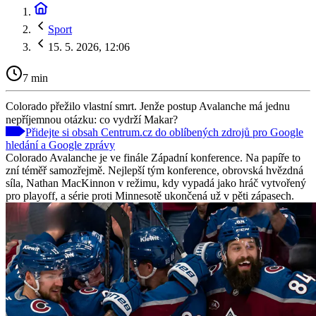
Sport
15. 5. 2026, 12:06
7 min
Colorado přežilo vlastní smrt. Jenže postup Avalanche má jednu
nepříjemnou otázku: co vydrží Makar?
Přidejte si obsah Centrum.cz do oblíbených zdrojů pro Google
hledání a Google zprávy
Colorado Avalanche je ve finále Západní konference. Na papíře to
zní téměř samozřejmě. Nejlepší tým konference, obrovská hvězdná
síla, Nathan MacKinnon v režimu, kdy vypadá jako hráč vytvořený
pro playoff, a série proti Minnesotě ukončená už v pěti zápasech.