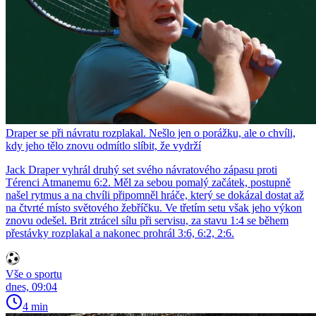
Draper se při návratu rozplakal. Nešlo jen o porážku, ale o chvíli,
kdy jeho tělo znovu odmítlo slíbit, že vydrží
Jack Draper vyhrál druhý set svého návratového zápasu proti
Térenci Atmanemu 6:2. Měl za sebou pomalý začátek, postupně
našel rytmus a na chvíli připomněl hráče, který se dokázal dostat až
na čtvrté místo světového žebříčku. Ve třetím setu však jeho výkon
znovu odešel. Brit ztrácel sílu při servisu, za stavu 1:4 se během
přestávky rozplakal a nakonec prohrál 3:6, 6:2, 2:6.
Vše o sportu
dnes, 09:04
4 min