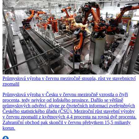
Průmyslová výroba v červnu meziročně stoupla, růst ve stavebnictví
zpomalil
Průmyslová výroba v Česku v červnu meziročně vzrostla o čtyři
procenta, tedy nejvíce od loňského prosince. Dařilo se většině
průmyslových odvětví, plyne ze čtvrtečních informací zveřejněných
Českého statistického úřadu (ČSÚ). Meziroční růst stavební výroby
v červnu zpomalil z květnových 4,4 procenta na rovná dvě procenta.
Zahraniční obchod pak skončil v červnu přebytkem 15,5 miliardy
korun.