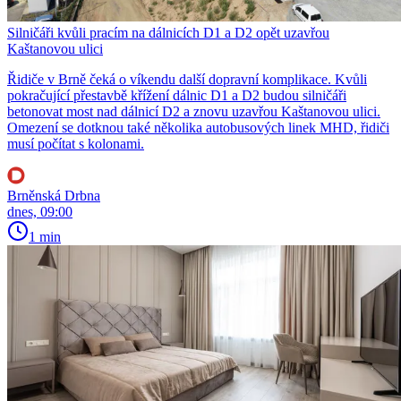
Silničáři kvůli pracím na dálnicích D1 a D2 opět uzavřou
Kaštanovou ulici
Řidiče v Brně čeká o víkendu další dopravní komplikace. Kvůli
pokračující přestavbě křížení dálnic D1 a D2 budou silničáři
betonovat most nad dálnicí D2 a znovu uzavřou Kaštanovou ulici.
Omezení se dotknou také několika autobusových linek MHD, řidiči
musí počítat s kolonami.
Brněnská Drbna
dnes, 09:00
1 min