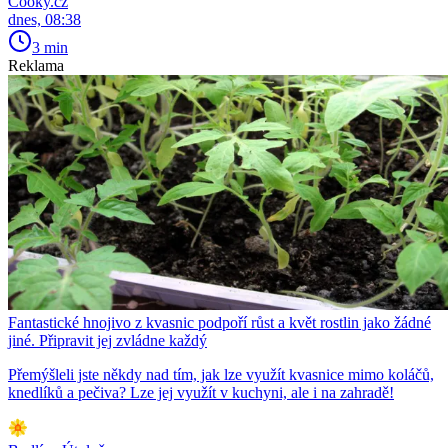
Cooky.cz
dnes, 08:38
3 min
Reklama
Fantastické hnojivo z kvasnic podpoří růst a květ rostlin jako žádné
jiné. Připravit jej zvládne každý
Přemýšleli jste někdy nad tím, jak lze využít kvasnice mimo koláčů,
knedlíků a pečiva? Lze jej využít v kuchyni, ale i na zahradě!