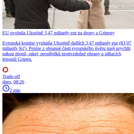
EU uvolnila Ukrajině 3,47 miliardy eur na drony a Gripeny
Evropská komise vyplatila Ukrajině dalších 3,47 miliardy eur (83,97
miliardy Kč). Peníze z obranné části evropského úvěru mají urychlit
nákup dronů, raket, prostředků protivzdušné obrany a stíhacích
letounů Gripen.
Trade-off
dnes, 08:26
2 min