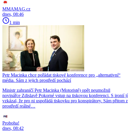
MMAMAG.cz
dnes, 08:46
1 min
Petr Macinka chce pořádat tiskové konference pro „alternativní“
média. Sám z jejich prostředí pochází
Ministr zahraničí Petr Macinka (Motoristé) opět neumožnil
novinářce Zdislavě Pokorné vstup na tiskovou konferenci. S ironií jí
vzkázal, že pro ni uspořádá tiskovku pro konspirátory. Sám přitom z
prostředí reálné…
Proboha!
dnes, 08:42