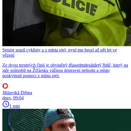
Senior srazil cyklisty a z místa ujel, nyní mu hrozí až pět let ve
vězení
Ze dvou trestných činů je obviněný třiasedmdesátiletý řidič, který na
jaře způsobil na Žďársku vážnou dopravní nehodu a místo
poskytnutí pomoci z místa ujel.
Jihlavská Drbna
dnes, 09:04
1 min