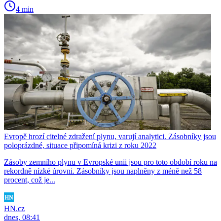
4 min
Evropě hrozí citelné zdražení plynu, varují analytici. Zásobníky jsou
poloprázdné, situace připomíná krizi z roku 2022
Zásoby zemního plynu v Evropské unii jsou pro toto období roku na
rekordně nízké úrovni. Zásobníky jsou naplněny z méně než 58
procent, což je...
HN.cz
dnes, 08:41