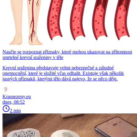
Naučte se rozpoznat příznaky, které mohou ukazovat na přítomnost
smrtelné krevní sraženiny v těle
Krevní sraženina představuje velmi nebezpečné a záludné
onemocnění, které je složité včas odhalit. Existuje však několik
jasných příznaků, kterými tělo dává najevo, že se něco děje.
Krasnezeny.eu
dnes, 08:52
2 min