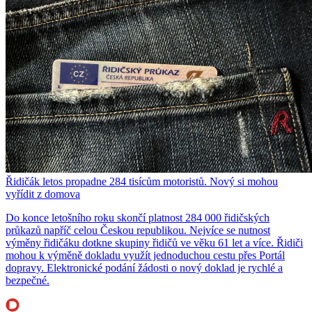
Řidičák letos propadne 284 tisícům motoristů. Nový si mohou
vyřídit z domova
Do konce letošního roku skončí platnost 284 000 řidičských
průkazů napříč celou Českou republikou. Nejvíce se nutnost
výměny řidičáku dotkne skupiny řidičů ve věku 61 let a více. Řidiči
mohou k výměně dokladu využít jednoduchou cestu přes Portál
dopravy. Elektronické podání žádosti o nový doklad je rychlé a
bezpečné.