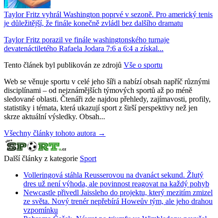
Taylor Fritz vyhrál Washington poprvé v sezoně. Pro americký tenis
je důležitější, že finále konečně zvládl bez dalšího dramatu
Taylor Fritz porazil ve finále washingtonského turnaje
devatenáctiletého Rafaela Jodara 7:6 a 6:4 a získal...
Tento článek byl publikován ze zdrojů
Vše o sportu
Web se věnuje sportu v celé jeho šíři a nabízí obsah napříč různými
disciplínami – od nejznámějších týmových sportů až po méně
sledované oblasti. Čtenáři zde najdou přehledy, zajímavosti, profily,
statistiky i témata, která ukazují sport z širší perspektivy než jen
skrze aktuální výsledky. Obsah...
Všechny články tohoto autora →
Další články z kategorie
Sport
Volleringová stáhla Reusserovou na dvanáct sekund. Žlutý
dres už není výhoda, ale povinnost reagovat na každý pohyb
Newcastle přivedl Jaissleho do projektu, který mezitím zmizel
ze světa. Nový trenér nepřebírá Howeův tým, ale jeho drahou
vzpomínku