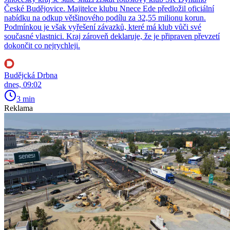
České Budějovice. Majitelce klubu Nnece Ede předložil oficiální
nabídku na odkup většinového podílu za 32,55 milionu korun.
Podmínkou je však vyřešení závazků, které má klub vůči své
současné vlastnici. Kraj zároveň deklaruje, že je připraven převzetí
dokončit co nejrychleji.
Budějcká Drbna
dnes, 09:02
3 min
Reklama