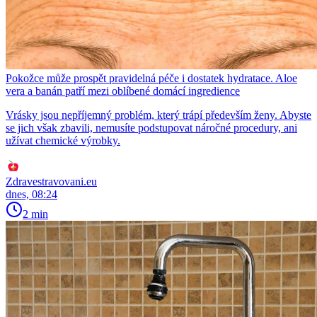
Pokožce může prospět pravidelná péče i dostatek hydratace. Aloe
vera a banán patří mezi oblíbené domácí ingredience
Vrásky jsou nepříjemný problém, který trápí především ženy. Abyste
se jich však zbavili, nemusíte podstupovat náročné procedury, ani
užívat chemické výrobky.
Zdravestravovani.eu
dnes, 08:24
2 min