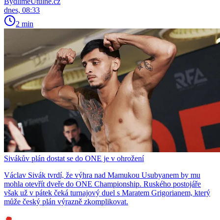
BydlímeÚtulně.cz
dnes, 08:33
2 min
Sivákův plán dostat se do ONE je v ohrožení
Václav Sivák tvrdí, že výhra nad Mamukou Usubyanem by mu
mohla otevřít dveře do ONE Championship. Ruského postojáře
však už v pátek čeká turnajový duel s Maratem Grigorianem, který
může český plán výrazně zkomplikovat.