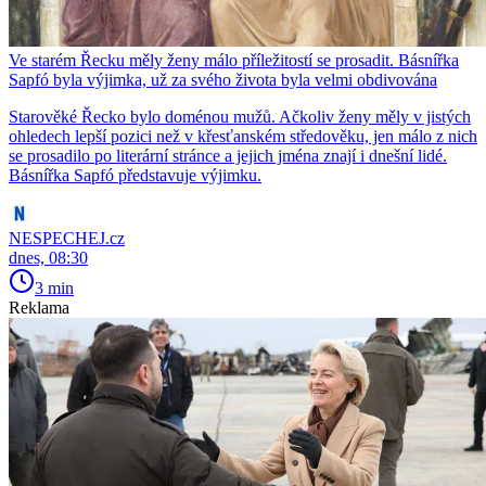
Ve starém Řecku měly ženy málo příležitostí se prosadit. Básnířka
Sapfó byla výjimka, už za svého života byla velmi obdivována
Starověké Řecko bylo doménou mužů. Ačkoliv ženy měly v jistých
ohledech lepší pozici než v křesťanském středověku, jen málo z nich
se prosadilo po literární stránce a jejich jména znají i dnešní lidé.
Básnířka Sapfó představuje výjimku.
NESPECHEJ.cz
dnes, 08:30
3 min
Reklama