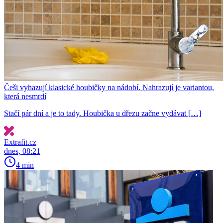
Češi vyhazují klasické houbičky na nádobí. Nahrazují je variantou,
která nesmrdí
Stačí pár dní a je to tady. Houbička u dřezu začne vydávat […]
Extrafit.cz
dnes, 08:21
4 min