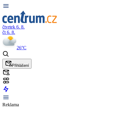
čtvrtek 6. 8.
čt 6. 8.
26°C
Přihlášení
Reklama