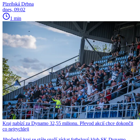
Plzeňská Drbna
dnes, 09:02
1 min
Kraj nabízí za Dynamo 32,55 milionu. Převod akcií chce dokončit
co nejrychleji
Jihočeský kraj se stále snaží získat fotbslový klub SK Dynamo