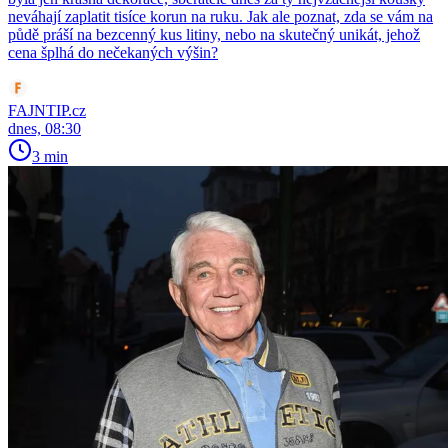
neváhají zaplatit tisíce korun na ruku. Jak ale poznat, zda se vám na
půdě práší na bezcenný kus litiny, nebo na skutečný unikát, jehož
cena šplhá do nečekaných výšin?
FAJNTIP.cz
dnes, 08:30
3 min