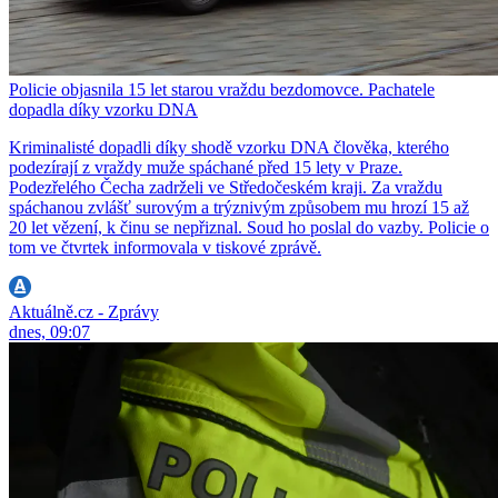
Policie objasnila 15 let starou vraždu bezdomovce. Pachatele
dopadla díky vzorku DNA
Kriminalisté dopadli díky shodě vzorku DNA člověka, kterého
podezírají z vraždy muže spáchané před 15 lety v Praze.
Podezřelého Čecha zadrželi ve Středočeském kraji. Za vraždu
spáchanou zvlášť surovým a trýznivým způsobem mu hrozí 15 až
20 let vězení, k činu se nepřiznal. Soud ho poslal do vazby. Policie o
tom ve čtvrtek informovala v tiskové zprávě.
Aktuálně.cz - Zprávy
dnes, 09:07