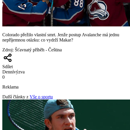
Colorado přežilo vlastní smrt. Jenže postup Avalanche má jednu
nepříjemnou otázku: co vydrží Makar?
Zdroj
:
Šťavnatý příběh - Čeština
Sdílet
Denní
výzva
0
Reklama
Další články z
Vše o sportu