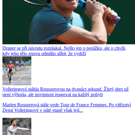
Draper se při návratu rozplakal. Nešlo jen o porážku, ale o chvíli,
kdy jeho tělo znovu odmítlo slíbit, že vydrží
Volleringová stáhla Reusserovou na dvanáct sekund. Žlutý dres už
není výhoda, ale povinnost reagovat na každý pohyb
Marlen Reusserová stále vede Tour de France Femmes. Po vítězství
Demi Volleringové v páté etapě však její...