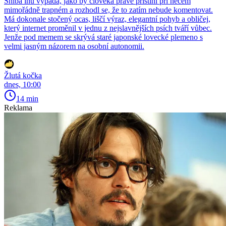
Shiba inu vypadá, jako by člověka právě přistihl při něčem
mimořádně trapném a rozhodl se, že to zatím nebude komentovat.
Má dokonale stočený ocas, liščí výraz, elegantní pohyb a obličej,
který internet proměnil v jednu z nejslavnějších psích tváří vůbec.
Jenže pod memem se skrývá staré japonské lovecké plemeno s
velmi jasným názorem na osobní autonomii.
Žlutá kočka
dnes, 10:00
14 min
Reklama