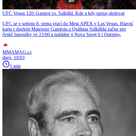
UFC Vegas 120: Gamrot vs. Salkilld. Kde a kdy turnaj sledovat
UFC se v sobotu 8. srpna vrací do Meta APEX v Las Vegas. Hlavní
karta s duelem Mateusze Gamrota a Quillana Salkillda začne pro
české fanoušky ve 23:00 a nabídne ji Nova Sport 6 i Oneplay.
MMAMAG.cz
dnes, 10:03
1 min