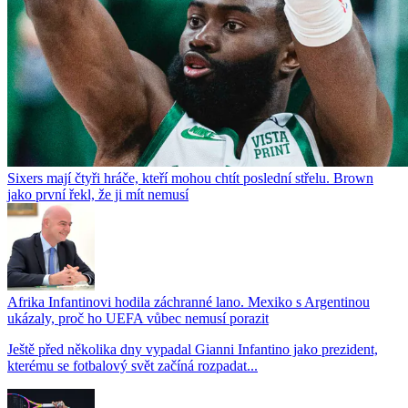
Sixers mají čtyři hráče, kteří mohou chtít poslední střelu. Brown
jako první řekl, že ji mít nemusí
Afrika Infantinovi hodila záchranné lano. Mexiko s Argentinou
ukázaly, proč ho UEFA vůbec nemusí porazit
Ještě před několika dny vypadal Gianni Infantino jako prezident,
kterému se fotbalový svět začíná rozpadat...