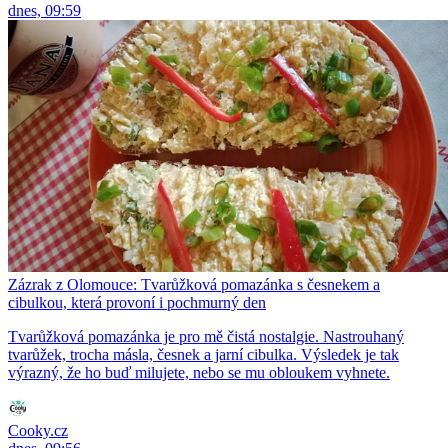
dnes, 09:59
Zázrak z Olomouce: Tvarůžková pomazánka s česnekem a
cibulkou, která provoní i pochmurný den
Tvarůžková pomazánka je pro mě čistá nostalgie. Nastrouhaný
tvarůžek, trocha másla, česnek a jarní cibulka. Výsledek je tak
výrazný, že ho buď milujete, nebo se mu obloukem vyhnete.
Cooky.cz