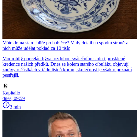
Máte doma staré talíře po babičce? Malý detail na spodní straně z
nich může udělat poklad za 10 tisíc
Modrobílý porcelán býval ozdobou svátečního stolu i prosklené
kredence našich předků. Dnes se kolem starého cibuláku objevují
zprávy o částkách v řádu tisíců korun, skutečnost je však o poznání
pestřejší.
Kapitalio
dnes, 09:59
3 min