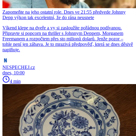
Zapomeňte na jeho ostatní role. Dnes ve 21:55 předvede Johnny
Depp výkon tak excelentní, že do rána neusnete
Víkend klepe na dveře a vy si zasloužíte pořádnou podívanou.
Připravte si popcorn na thriller s Johnnym Deppem, Morganem
Freemanem a rozpočtem přes sto milionů dolarů. Jenže pozor –
tohle není jen zábava. Je to mrazivá předpověď, která se dnes děsivě
naplňuje.
NESPECHEJ.cz
dnes, 10:00
4 min