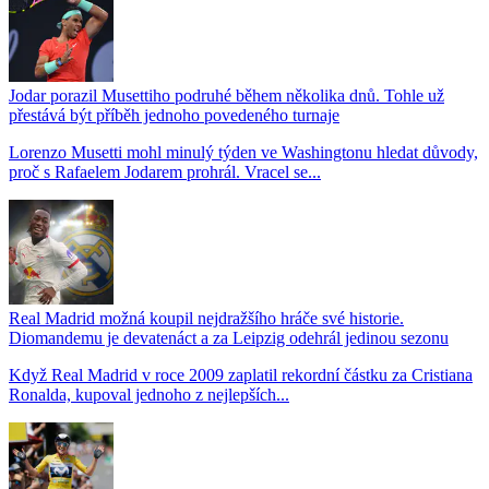
Jodar porazil Musettiho podruhé během několika dnů. Tohle už
přestává být příběh jednoho povedeného turnaje
Lorenzo Musetti mohl minulý týden ve Washingtonu hledat důvody,
proč s Rafaelem Jodarem prohrál. Vracel se...
Real Madrid možná koupil nejdražšího hráče své historie.
Diomandemu je devatenáct a za Leipzig odehrál jedinou sezonu
Když Real Madrid v roce 2009 zaplatil rekordní částku za Cristiana
Ronalda, kupoval jednoho z nejlepších...