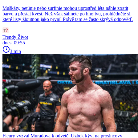
Muškáty, petúnie nebo surfinie mohou uprostřed léta náhle ztratit
barvu a přestat kvést. Než však sáhnete po hnojivu, prohlédněte si,
které listy žloutnou jako první. Právě tam se často skrývá odpověď.
Trendy Život
dnes, 09:55
3 min
Fleury vyzval Muradova k odvetě. Uzbek kývl na prosincový