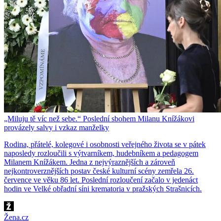
„Miluju tě víc než sebe.“ Poslední sbohem Milanu Knížákovi
provázely salvy i vzkaz manželky
Rodina, přátelé, kolegové i osobnosti veřejného života se v pátek
naposledy rozloučili s výtvarníkem, hudebníkem a pedagogem
Milanem Knížákem. Jedna z nejvýraznějších a zároveň
nejkontroverznějších postav české kulturní scény zemřela 26.
července ve věku 86 let. Poslední rozloučení začalo v jedenáct
hodin ve Velké obřadní síni krematoria v pražských Strašnicích.
Žena.cz