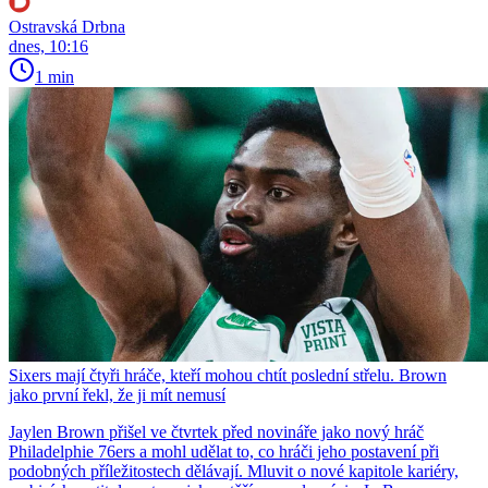
Ostravská Drbna
dnes, 10:16
1 min
Sixers mají čtyři hráče, kteří mohou chtít poslední střelu. Brown
jako první řekl, že ji mít nemusí
Jaylen Brown přišel ve čtvrtek před novináře jako nový hráč
Philadelphie 76ers a mohl udělat to, co hráči jeho postavení při
podobných příležitostech dělávají. Mluvit o nové kapitole kariéry,