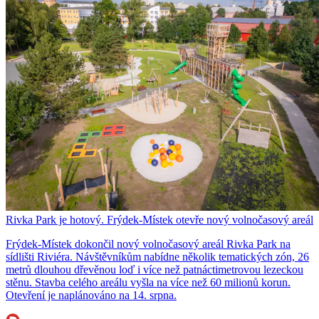
Rivka Park je hotový. Frýdek-Místek otevře nový volnočasový areál
Frýdek-Místek dokončil nový volnočasový areál Rivka Park na
sídlišti Riviéra. Návštěvníkům nabídne několik tematických zón, 26
metrů dlouhou dřevěnou loď i více než patnáctimetrovou lezeckou
stěnu. Stavba celého areálu vyšla na více než 60 milionů korun.
Otevření je naplánováno na 14. srpna.