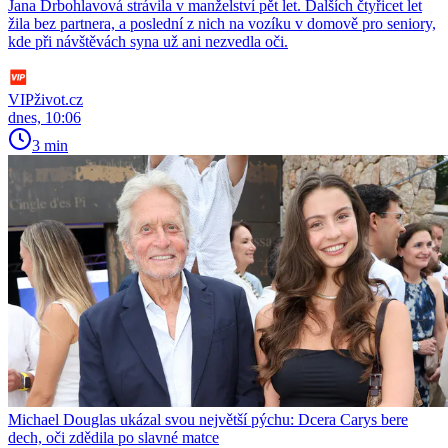
Jana Drbohlavová strávila v manželství pět let. Dalších čtyřicet let
žila bez partnera, a poslední z nich na vozíku v domově pro seniory,
kde při návštěvách syna už ani nezvedla oči.
VIPživot.cz
dnes, 10:06
3 min
Michael Douglas ukázal svou největší pýchu: Dcera Carys bere
dech, oči zdědila po slavné matce