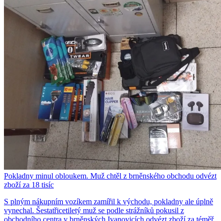
Pokladny minul obloukem. Muž chtěl z brněnského obchodu odvézt
zboží za 18 tisíc
S plným nákupním vozíkem zamířil k východu, pokladny ale úplně
vynechal. Šestatřicetiletý muž se podle strážníků pokusil z
obchodního centra v brněnských Ivanovicích odvézt zboží za téměř