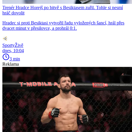
Trenér Hradce Horejš po bitvě s Besiktasem zuřil. Tohle si nesmí
hráč dovolit
Hradec si proti Besiktasi vytvořil řadu vyložených šancí, hrál přes
dvacet minut v přesilovce, a prohrál 0:1.
SportyŽivě
dnes, 10:04
3 min
Reklama