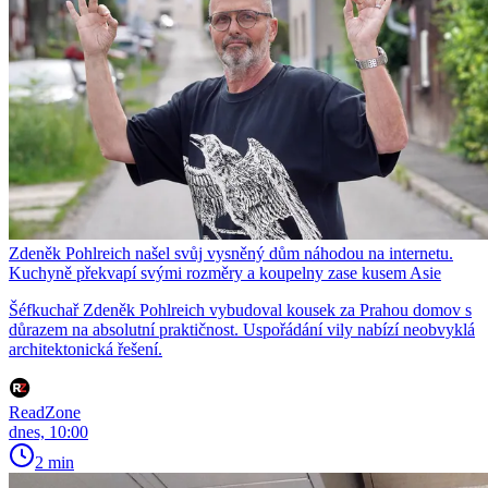
Zdeněk Pohlreich našel svůj vysněný dům náhodou na internetu.
Kuchyně překvapí svými rozměry a koupelny zase kusem Asie
Šéfkuchař Zdeněk Pohlreich vybudoval kousek za Prahou domov s
důrazem na absolutní praktičnost. Uspořádání vily nabízí neobvyklá
architektonická řešení.
ReadZone
dnes, 10:00
2 min