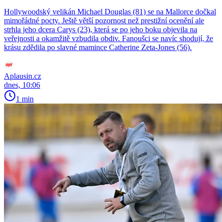
Hollywoodský velikán Michael Douglas (81) se na Mallorce dočkal
mimořádné pocty. Ještě větší pozornost než prestižní ocenění ale
strhla jeho dcera Carys (23), která se po jeho boku objevila na
veřejnosti a okamžitě vzbudila obdiv. Fanoušci se navíc shodují, že
krásu zdědila po slavné mamince Catherine Zeta-Jones (56).
Aplausin.cz
dnes, 10:06
1 min