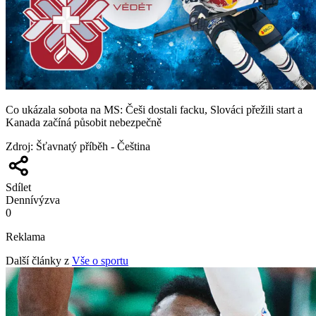
Co ukázala sobota na MS: Češi dostali facku, Slováci přežili start a
Kanada začíná působit nebezpečně
Zdroj
:
Šťavnatý příběh - Čeština
Sdílet
Denní
výzva
0
Reklama
Další články z
Vše o sportu