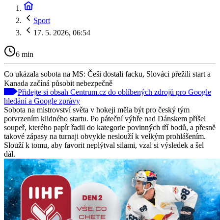
Sport
17. 5. 2026, 06:54
6 min
Co ukázala sobota na MS: Češi dostali facku, Slováci přežili start a
Kanada začíná působit nebezpečně
Přidejte si obsah Centrum.cz do oblíbených zdrojů pro Google
hledání a Google zprávy
Sobota na mistrovství světa v hokeji měla být pro český tým
potvrzením klidného startu. Po páteční výhře nad Dánskem přišel
soupeř, kterého papír řadil do kategorie povinných tří bodů, a přesně
takové zápasy na turnaji obvykle neslouží k velkým prohlášením.
Slouží k tomu, aby favorit neplýtval silami, vzal si výsledek a šel
dál.