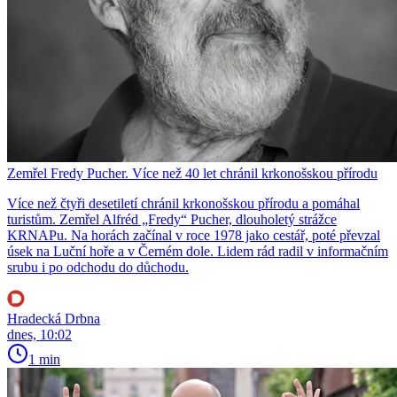
Zemřel Fredy Pucher. Více než 40 let chránil krkonošskou přírodu
Více než čtyři desetiletí chránil krkonošskou přírodu a pomáhal
turistům. Zemřel Alfréd „Fredy“ Pucher, dlouholetý strážce
KRNAPu. Na horách začínal v roce 1978 jako cestář, poté převzal
úsek na Luční hoře a v Černém dole. Lidem rád radil v informačním
srubu i po odchodu do důchodu.
Hradecká Drbna
dnes, 10:02
1 min