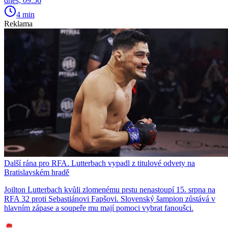
dnes, 09:56
4 min
Reklama
Další rána pro RFA. Lutterbach vypadl z titulové odvety na
Bratislavském hradě
Joilton Lutterbach kvůli zlomenému prstu nenastoupí 15. srpna na
RFA 32 proti Sebastiánovi Fapšovi. Slovenský šampion zůstává v
hlavním zápase a soupeře mu mají pomoci vybrat fanoušci.