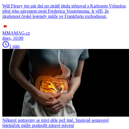
Will Fleury jen pár dní po ztrátě titulu trénoval s Karlosem Vémolou
před jeho návratem proti Fredericu Vosgrönemu. Ir věří, že
zkušenost české legendy může ve Frankfurtu rozhodnout.
MMAMAG.cz
dnes, 10:09
1 min
Některé potraviny se tráví déle než jiné. Správně sestavený
jídelníček může podpořit zdravé trávení