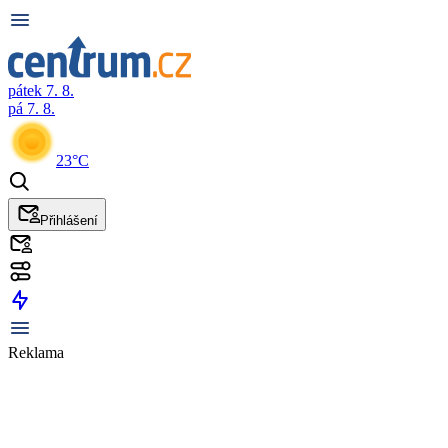
pátek 7. 8.
pá 7. 8.
23°C
Přihlášení
Reklama