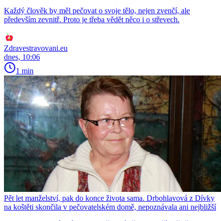
Každý člověk by měl pečovat o svoje tělo, nejen zvenčí, ale
především zevnitř. Proto je třeba vědět něco i o střevech.
Zdravestravovani.eu
dnes, 10:06
1 min
Pět let manželství, pak do konce života sama. Drbohlavová z Dívky
na koštěti skončila v pečovatelském domě, nepoznávala ani nejbližší