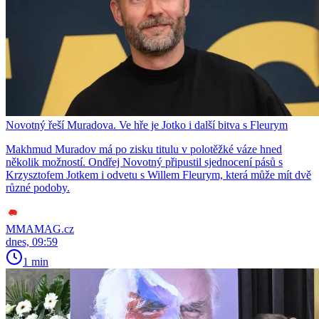
Novotný řeší Muradova. Ve hře je Jotko i další bitva s Fleurym
Makhmud Muradov má po zisku titulu v polotěžké váze hned
několik možností. Ondřej Novotný připustil sjednocení pásů s
Krzysztofem Jotkem i odvetu s Willem Fleurym, která může mít dvě
různé podoby.
MMAMAG.cz
dnes, 09:59
1 min