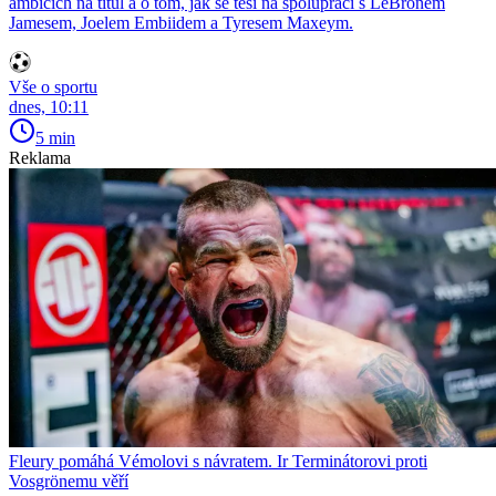
ambicích na titul a o tom, jak se těší na spolupráci s LeBronem
Jamesem, Joelem Embiidem a Tyresem Maxeym.
Vše o sportu
dnes, 10:11
5 min
Reklama
Fleury pomáhá Vémolovi s návratem. Ir Terminátorovi proti
Vosgrönemu věří