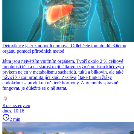
Detoxikace jater z pohodlí domova. Odlehčete tomuto důležitému
orgánu pomocí přírodních metod
Játra jsou největším vnitřním orgánem. Tvoří okolo 2 % celkové
hmotnosti těla a na starost mají látkovou výměnu. Jsou klíčovým
prvkem nejen v metabolismu sacharidů, tuků a bílkovin, ale také
trávicí žlázou produkující žluč. Zastávají také funkci žlázy
endokrinní – produkují některé hormony. Aby mohly správně
fungovat, je důležité se o ně starat.
Krasnezeny.eu
dnes, 10:16
2 min