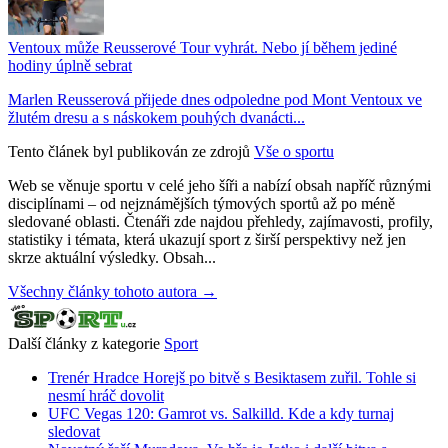
Ventoux může Reusserové Tour vyhrát. Nebo jí během jediné
hodiny úplně sebrat
Marlen Reusserová přijede dnes odpoledne pod Mont Ventoux ve
žlutém dresu a s náskokem pouhých dvanácti...
Tento článek byl publikován ze zdrojů
Vše o sportu
Web se věnuje sportu v celé jeho šíři a nabízí obsah napříč různými
disciplínami – od nejznámějších týmových sportů až po méně
sledované oblasti. Čtenáři zde najdou přehledy, zajímavosti, profily,
statistiky i témata, která ukazují sport z širší perspektivy než jen
skrze aktuální výsledky. Obsah...
Všechny články tohoto autora →
Další články z kategorie
Sport
Trenér Hradce Horejš po bitvě s Besiktasem zuřil. Tohle si
nesmí hráč dovolit
UFC Vegas 120: Gamrot vs. Salkilld. Kde a kdy turnaj
sledovat