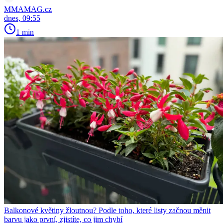
MMAMAG.cz
dnes, 09:55
1 min
Balkonové květiny žloutnou? Podle toho, které listy začnou měnit
barvu jako první, zjistíte, co jim chybí