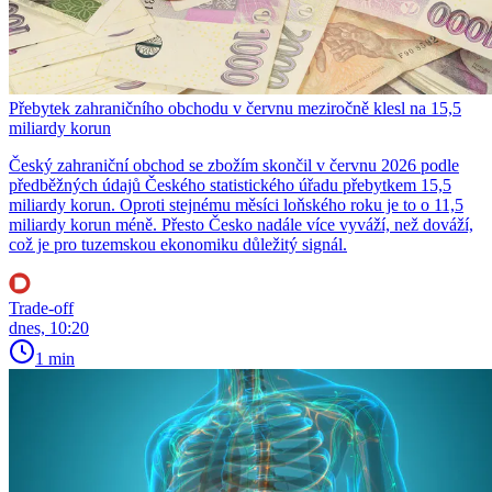
Přebytek zahraničního obchodu v červnu meziročně klesl na 15,5
miliardy korun
Český zahraniční obchod se zbožím skončil v červnu 2026 podle
předběžných údajů Českého statistického úřadu přebytkem 15,5
miliardy korun. Oproti stejnému měsíci loňského roku je to o 11,5
miliardy korun méně. Přesto Česko nadále více vyváží, než dováží,
což je pro tuzemskou ekonomiku důležitý signál.
Trade-off
dnes, 10:20
1 min