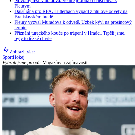
Novotný řeší Muradova. Ve hře je Jotko i další bitva s
Fleurym
Další rána pro RFA. Lutterbach vypadl z titulové odvety na
Bratislavském hradě
Fleury vyzval Muradova k odvetě. Uzbek kývl na prosincový
termín
Přiznání tureckého kouče po trápení v Hradci. Trpěli jsme,
byly to těžké chvíle
Zobrazit více
Sport
Hokej
Vybrali jsme pro vás
Magazíny a zajímavosti