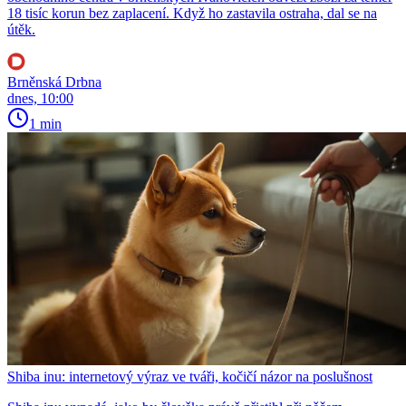
18 tisíc korun bez zaplacení. Když ho zastavila ostraha, dal se na
útěk.
Brněnská Drbna
dnes, 10:00
1 min
Shiba inu: internetový výraz ve tváři, kočičí názor na poslušnost