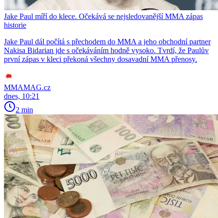
Jake Paul míří do klece. Očekává se nejsledovanější MMA zápas
historie
Jake Paul dál počítá s přechodem do MMA a jeho obchodní partner
Nakisa Bidarian jde s očekáváním hodně vysoko. Tvrdí, že Paulův
první zápas v kleci překoná všechny dosavadní MMA přenosy.
MMAMAG.cz
dnes, 10:21
2 min