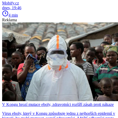
Mobify.cz
dnes, 19:46
4 min
Reklama
V Kongu hrozí mutace eboly, zdravotníci rozšíří zásah proti nákaze
Virus eboly, který v Kongu způsobuje jednu z nejhorších epidemií v