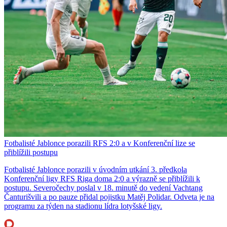
Fotbalisté Jablonce porazili RFS 2:0 a v Konferenční lize se
přiblížili postupu
Fotbalisté Jablonce porazili v úvodním utkání 3. předkola
Konferenční ligy RFS Riga doma 2:0 a výrazně se přiblížili k
postupu. Severočechy poslal v 18. minutě do vedení Vachtang
Čanturišvili a po pauze přidal pojistku Matěj Polidar. Odveta je na
programu za týden na stadionu lídra lotyšské ligy.