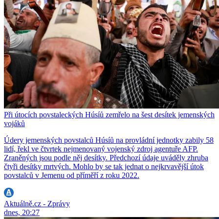
Při útocích povstaleckých Húsíů zemřelo na šest desítek jemenských
vojáků
Údery jemenských povstalců Húsíů na provládní jednotky zabily 58
lidí, řekl ve čtvrtek nejmenovaný vojenský zdroj agentuře AFP.
Zraněných jsou podle něj desítky. Předchozí údaje uváděly zhruba
čtyři desítky mrtvých. Mohlo by se tak jednat o nejkrvavější útok
povstalců v Jemenu od příměří z roku 2022.
Aktuálně.cz - Zprávy
dnes, 20:27