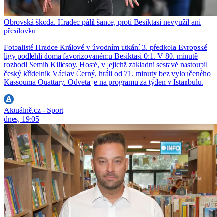
Obrovská škoda. Hradec pálil šance, proti Besiktasi nevyužil ani
přesilovku
Fotbalisté Hradce Králové v úvodním utkání 3. předkola Evropské
ligy podlehli doma favorizovanému Besiktasi 0:1. V 80. minutě
rozhodl Semih Kilicsoy. Hosté, v jejichž základní sestavě nastoupil
český křídelník Václav Černý, hráli od 71. minuty bez vyloučeného
Kassouma Ouattary. Odveta je na programu za týden v Istanbulu.
Aktuálně.cz - Sport
dnes, 19:05