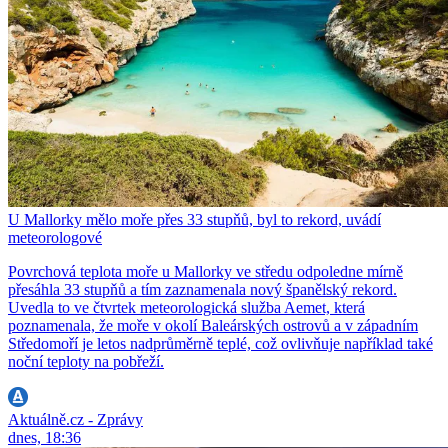
U Mallorky mělo moře přes 33 stupňů, byl to rekord, uvádí
meteorologové
Povrchová teplota moře u Mallorky ve středu odpoledne mírně
přesáhla 33 stupňů a tím zaznamenala nový španělský rekord.
Uvedla to ve čtvrtek meteorologická služba Aemet, která
poznamenala, že moře v okolí Baleárských ostrovů a v západním
Středomoří je letos nadprůměrně teplé, což ovlivňuje například také
noční teploty na pobřeží.
Aktuálně.cz - Zprávy
dnes, 18:36