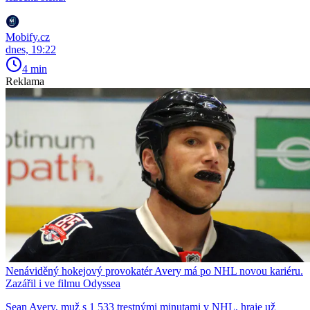
Mobify.cz
dnes, 19:22
4 min
Reklama
Nenáviděný hokejový provokatér Avery má po NHL novou kariéru.
Zazářil i ve filmu Odyssea
Sean Avery, muž s 1 533 trestnými minutami v NHL, hraje už