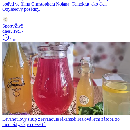
potřetí ve filmu Christophera Nolana. Tentokrát jako člen
Odysseovy posádky.
SportyŽivě
dnes, 19:17
4 min
Levandulový sirup z levandule lékařské: Fialová letní zásoba do
limonády, čaje i dezertů