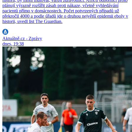
historii, by mohl mutovat, varují zdravotníci. Afričtí odborníci proto
plánují výrazně rozšířit zásah proti nákaze, včetně vyhledávání
pacientů přímo v domácnostech. Počet potvrzených případů už
překročil 4000 a podle úřadů jde o druhou největší epidemii eboly v
historii, uvedl list The Guardian.
Aktuálně.cz - Zprávy
dnes, 19:38