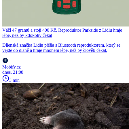
Váží 47 gramů a stojí 400 Kč. Reproduktor Parkside z Lidlu hraje
lépe, než by kdokoliv čekal
Dílenská značka Lidlu přišla s Bluetooth reproduktorem, který se
vejde do dlaně a hraje mnohem lépe, než by člověk čekal.
Mobify.cz
dnes, 21:08
3 min