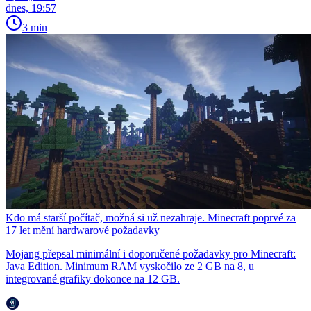
dnes, 19:57
3 min
Kdo má starší počítač, možná si už nezahraje. Minecraft poprvé za
17 let mění hardwarové požadavky
Mojang přepsal minimální i doporučené požadavky pro Minecraft:
Java Edition. Minimum RAM vyskočilo ze 2 GB na 8, u
integrované grafiky dokonce na 12 GB.