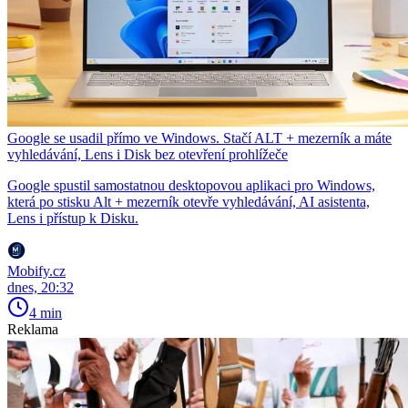
Google se usadil přímo ve Windows. Stačí ALT + mezerník a máte
vyhledávání, Lens i Disk bez otevření prohlížeče
Google spustil samostatnou desktopovou aplikaci pro Windows,
která po stisku Alt + mezerník otevře vyhledávání, AI asistenta,
Lens i přístup k Disku.
Mobify.cz
dnes, 20:32
4 min
Reklama