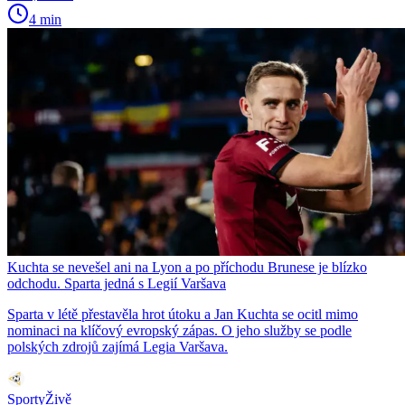
4 min
Kuchta se nevešel ani na Lyon a po příchodu Brunese je blízko
odchodu. Sparta jedná s Legií Varšava
Sparta v létě přestavěla hrot útoku a Jan Kuchta se ocitl mimo
nominaci na klíčový evropský zápas. O jeho služby se podle
polských zdrojů zajímá Legia Varšava.
SportyŽivě