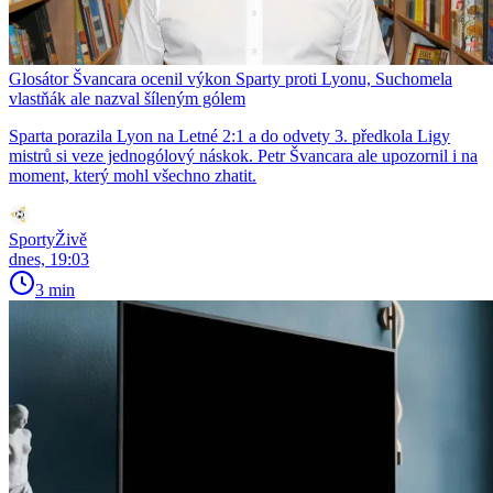
Glosátor Švancara ocenil výkon Sparty proti Lyonu, Suchomela
vlastňák ale nazval šíleným gólem
Sparta porazila Lyon na Letné 2:1 a do odvety 3. předkola Ligy
mistrů si veze jednogólový náskok. Petr Švancara ale upozornil i na
moment, který mohl všechno zhatit.
SportyŽivě
dnes, 19:03
3 min