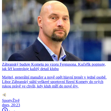
Zábranský buduje Kometu po vzoru Fergusona. Kučeřík popisuje,
jak šéf kontroluje každý detail klubu
Majitel, generální manažer a nově opět hlavní trenér v jedné osobě.
Libor Zábranský stáhl veškeré sportovní řízení Komety do svých
rukou právě ve chvíli, kdy klub míří do nové éry.
SportyŽivě
dnes, 20:23