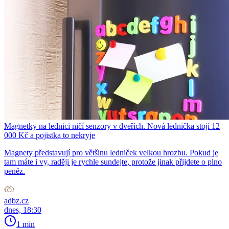
Magnetky na lednici ničí senzory v dveřích. Nová lednička stojí 12
000 Kč a pojistka to nekryje
Magnety představují pro většinu ledniček velkou hrozbu. Pokud je
tam máte i vy, raději je rychle sundejte, protože jinak přijdete o plno
peněz.
adbz.cz
dnes, 18:30
1 min