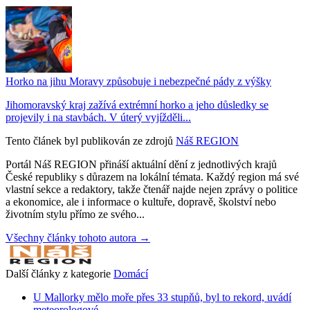
Horko na jihu Moravy způsobuje i nebezpečné pády z výšky
Jihomoravský kraj zažívá extrémní horko a jeho důsledky se
projevily i na stavbách. V úterý vyjížděli...
Tento článek byl publikován ze zdrojů
Náš REGION
Portál Náš REGION přináší aktuální dění z jednotlivých krajů
České republiky s důrazem na lokální témata. Každý region má své
vlastní sekce a redaktory, takže čtenář najde nejen zprávy o politice
a ekonomice, ale i informace o kultuře, dopravě, školství nebo
životním stylu přímo ze svého...
Všechny články tohoto autora →
Další články z kategorie
Domácí
U Mallorky mělo moře přes 33 stupňů, byl to rekord, uvádí
meteorologové