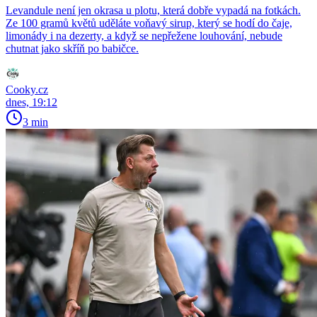
Levandule není jen okrasa u plotu, která dobře vypadá na fotkách.
Ze 100 gramů květů uděláte voňavý sirup, který se hodí do čaje,
limonády i na dezerty, a když se nepřežene louhování, nebude
chutnat jako skříň po babičce.
Cooky.cz
dnes, 19:12
3 min