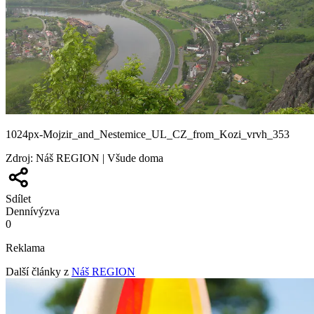
1024px-Mojzir_and_Nestemice_UL_CZ_from_Kozi_vrvh_353
Zdroj
:
Náš REGION | Všude doma
Sdílet
Denní
výzva
0
Reklama
Další články z
Náš REGION