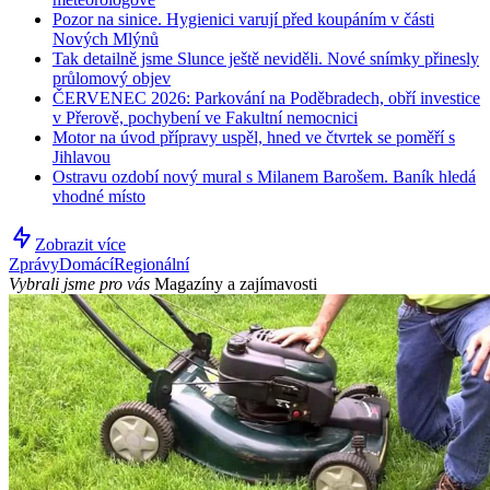
Pozor na sinice. Hygienici varují před koupáním v části
Nových Mlýnů
Tak detailně jsme Slunce ještě neviděli. Nové snímky přinesly
průlomový objev
ČERVENEC 2026: Parkování na Poděbradech, obří investice
v Přerově, pochybení ve Fakultní nemocnici
Motor na úvod přípravy uspěl, hned ve čtvrtek se poměří s
Jihlavou
Ostravu ozdobí nový mural s Milanem Barošem. Baník hledá
vhodné místo
Zobrazit více
Zprávy
Domácí
Regionální
Vybrali jsme pro vás
Magazíny a zajímavosti