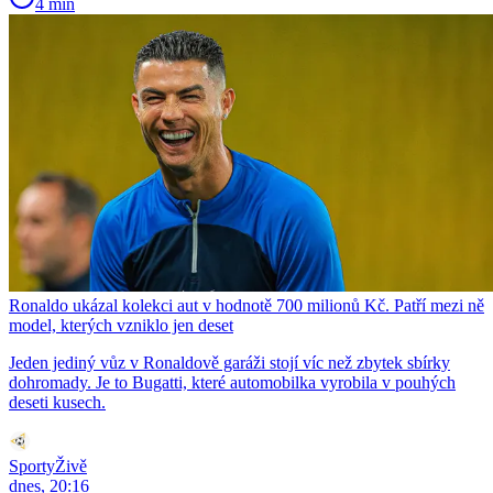
4 min
Ronaldo ukázal kolekci aut v hodnotě 700 milionů Kč. Patří mezi ně
model, kterých vzniklo jen deset
Jeden jediný vůz v Ronaldově garáži stojí víc než zbytek sbírky
dohromady. Je to Bugatti, které automobilka vyrobila v pouhých
deseti kusech.
SportyŽivě
dnes, 20:16