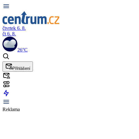
čtvrtek 6. 8.
čt 6. 8.
26°C
Přihlášení
Reklama