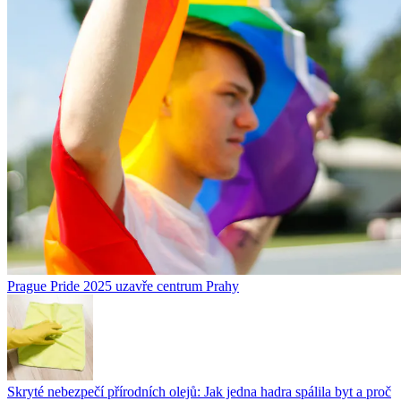
Prague Pride 2025 uzavře centrum Prahy
Skryté nebezpečí přírodních olejů: Jak jedna hadra spálila byt a proč