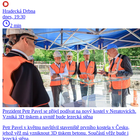
Hradecká Drbna
dnes, 19:30
2 min
Prezident Petr Pavel se přijel podívat na nový kostel v Neratovicích.
Vzniká 3D tiskem a uvnitř bude lezecká stěna
Petr Pavel v květnu navštívil staveniště prvního kostela v Česku,
jehož věž má vzniknout 3D tiskem betonu. Součástí věže bude i
lezecká stěna.