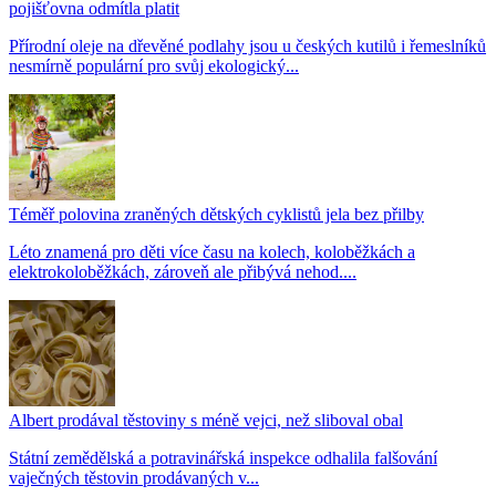
pojišťovna odmítla platit
Přírodní oleje na dřevěné podlahy jsou u českých kutilů i řemeslníků
nesmírně populární pro svůj ekologický...
Téměř polovina zraněných dětských cyklistů jela bez přilby
Léto znamená pro děti více času na kolech, koloběžkách a
elektrokoloběžkách, zároveň ale přibývá nehod....
Albert prodával těstoviny s méně vejci, než sliboval obal
Státní zemědělská a potravinářská inspekce odhalila falšování
vaječných těstovin prodávaných v...