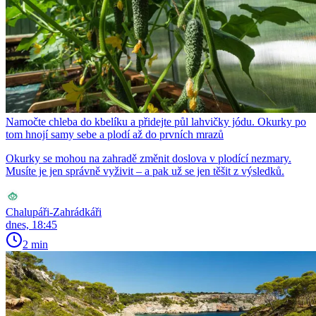
Namočte chleba do kbelíku a přidejte půl lahvičky jódu. Okurky po
tom hnojí samy sebe a plodí až do prvních mrazů
Okurky se mohou na zahradě změnit doslova v plodící nezmary.
Musíte je jen správně vyživit – a pak už se jen těšit z výsledků.
Chalupáři-Zahrádkáři
dnes, 18:45
2 min