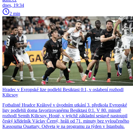
dnes, 19:34
2 min
Hradec v Evropské lize podlehl Besiktasi 0:1, v oslabení rozhodl
Kilicsoy
Fotbalisté Hradce Králové v úvodním utkání 3. předkola Evropské
ligy podlehli doma favorizovanému Besiktasi 0:1. V 80. minutě
rozhodl Semih Kilicsoy. Hosté, v jejichž základní sestavě nastoupil
český křídelník Václav Černý, hráli od 71. minuty bez vyloučeného
Kassouma Ouattary. Odveta je na programu za týden v Istanbulu.