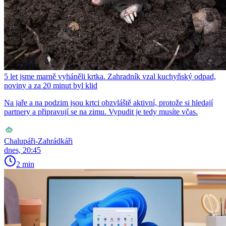
5 let jsme marně vyháněli krtka. Zahradník vzal kuchyňský odpad,
noviny a za 20 minut byl klid
Na jaře a na podzim jsou krtci obzvláště aktivní, protože si hledají
partnery a připravují se na zimu. Vypudit je tedy musíte včas.
Chalupáři-Zahrádkáři
dnes, 20:45
2 min