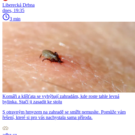
Liberecká Drbna
dnes, 19:35
3 min
Komáři a klíšťata se vyhýbají zahradám, kde roste tahle levná
bylinka. Stačí ji zasadit ke stolu
S otravným hmyzem na zahradě se smířit nemusíte. Pomůže vám
řešení, které si pro vás nachystala sama příroda.
adbz.cz