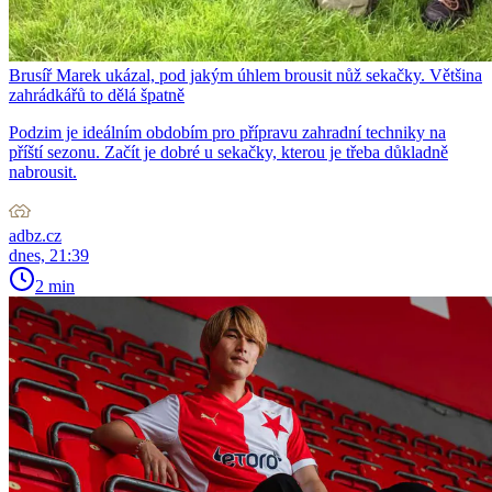
Brusíř Marek ukázal, pod jakým úhlem brousit nůž sekačky. Většina
zahrádkářů to dělá špatně
Podzim je ideálním obdobím pro přípravu zahradní techniky na
příští sezonu. Začít je dobré u sekačky, kterou je třeba důkladně
nabrousit.
adbz.cz
dnes, 21:39
2 min