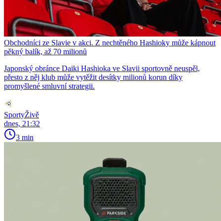
Obchodníci ze Slavie v akci. Z nechtěného Hashioky může kápnout
pěkný balík, až 70 milionů
Japonský obránce Daiki Hashioka ve Slavii sportovně neuspěl,
přesto z něj klub může vytěžit desítky milionů korun díky
promyšlené smluvní strategii.
SportyŽivě
dnes, 21:32
3 min