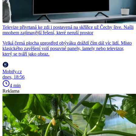
Televize přivrtaná ke zdi i postavená na skříňce už Čechy štve. Našli
mnohem zajímavější řešení, které neruší prostor
Velká černá plocha uprostřed obýváku dráždí čím dál víc lidí. Místo
klasického zavěšení volí posuvné panely, lamely nebo televizor,
který se tváří jako obraz.
Mobify.cz
dnes, 18:56
4 min
Reklama