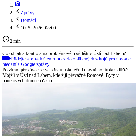
Zprávy
Domácí
10. 5. 2026, 08:00
2 min
Co odhalila kontrola na problémovém sídlišti v Ústí nad Labem?
Přidejte si obsah Centrum.cz do oblíbených zdrojů pro Google
hledání a Google zprávy
Po zimní přestávce se ve středu uskutečnila první kontrola sídliště
Mojžíř v Ústí nad Labem, kde žijí převážně Romové. Byty v
panelových domech často…