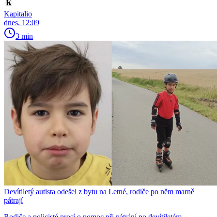
Kapitalio
dnes, 12:09
3 min
Devítiletý autista odešel z bytu na Letné, rodiče po něm marně
pátrají
Rodiče a policisté prosí o pomoc při pátrání po devítiletém