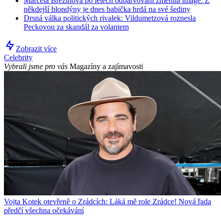
Marcela Březinová po letech odbarvování změnila image. Z
někdejší blondýny je dnes babička hrdá na své šediny
Drsná válka politických rivalek: Vildumetzová roznesla
Peckovou za skandál za volantem
Zobrazit více
Celebrity
Vybrali jsme pro vás
Magazíny a zajímavosti
Vojta Kotek otevřeně o Zrádcích: Láká mě role Zrádce! Nová řada
předčí všechna očekávání