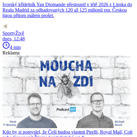
Ivorský křídelník Yan Diomande přestoupil v létě 2026 z Lipska do
Realu Madrid za odhadovaných 120 až 125 milionů eur. Českou
ligou přitom málem prošel.
SportyŽivě
dnes, 12:48
4 min
Reklama
Kdo by si pomyslel, že Češi budou vlastnit Pirelli, Royal Mail, Colt