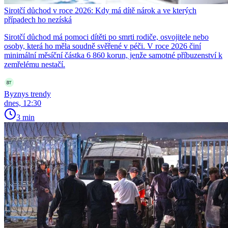
Sirotčí důchod v roce 2026: Kdy má dítě nárok a ve kterých
případech ho nezíská
Sirotčí důchod má pomoci dítěti po smrti rodiče, osvojitele nebo
osoby, která ho měla soudně svěřené v péči. V roce 2026 činí
minimální měsíční částka 6 860 korun, jenže samotné příbuzenství k
zemřelému nestačí.
Byznys trendy
dnes, 12:30
3 min