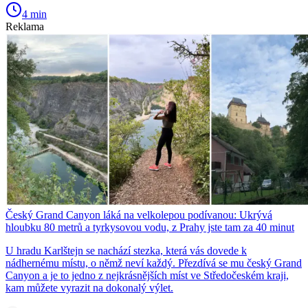
4 min
Reklama
Český Grand Canyon láká na velkolepou podívanou: Ukrývá
hloubku 80 metrů a tyrkysovou vodu, z Prahy jste tam za 40 minut
U hradu Karlštejn se nachází stezka, která vás dovede k
nádhernému místu, o němž neví každý. Přezdívá se mu český Grand
Canyon a je to jedno z nejkrásnějších míst ve Středočeském kraji,
kam můžete vyrazit na dokonalý výlet.