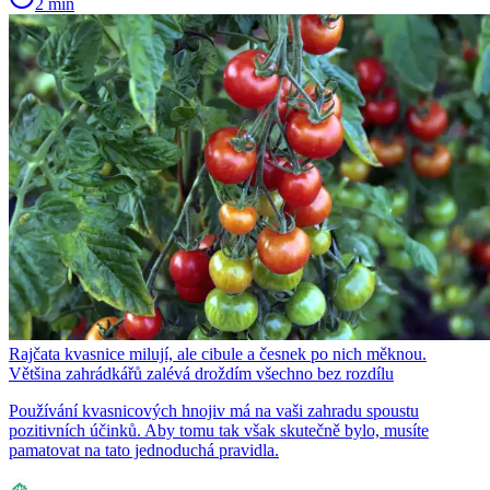
2 min
Rajčata kvasnice milují, ale cibule a česnek po nich měknou.
Většina zahrádkářů zalévá droždím všechno bez rozdílu
Používání kvasnicových hnojiv má na vaši zahradu spoustu
pozitivních účinků. Aby tomu tak však skutečně bylo, musíte
pamatovat na tato jednoduchá pravidla.