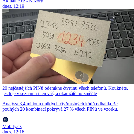
Aktuálně.cz - Názory
dnes, 12:19
20 nejčastějších PINů odemkne čtvrtinu všech telefonů. Koukněte,
jestli je v seznamu i ten váš, a okamžitě ho změňte
Analýza 3,4 milionu uniklých čtyřmístných kódů odhalila, že
pouhých 20 kombinací pokrývá 27 % všech PINů ve vzorku.
Mobify.cz
dnes, 12:16