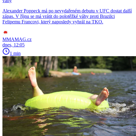
váhy
Alexander Poppeck má po nevydařeném debutu v UFC dostat další
zápas. V říjnu se má vrátit do polotěžké váhy proti Brazilci
Felipemu Francovi, který naposledy vyhrál na TKO.
MMAMAG.cz
dnes, 12:05
1 min