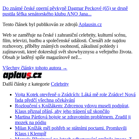
Do známé české operní pěvkyně Dagmar Peckové (65) se drsně
pustila šéfka senátorského klubu ANO Jana...
Tento článek byl publikován ze zdrojů
Aplausin.cz
Web se zaměřuje na české i zahraniční celebrity, kulturní scénu,
film, televizi, hudbu a společenské události. Čtenáři zde najdou
rozhovory, příběhy známých osobností, zákulisní pohledy i
zajímavosti, které dokreslují svět showbyznysu a veřejného života.
Obsah je laděný spíše magazínově než...
Všechny články tohoto autora →
Další články z kategorie
Celebrity
Vojta Kotek otevřeně o Zrádcích: Láká mě role Zrádce! Nová
řada předčí všechna očekávání
Rozloučení s Knížákem: Zdrcenou vdovu museli podpírat,
Klaus přiznal přání, aby jeho trápení už skončilo
Martina Pártlová bojuje se zdravotním problémem. Zradil ji
mozek na pódiu
Milan Knížák měl pohřeb se státními poctami. Promluvili
Klaus i Klempíř