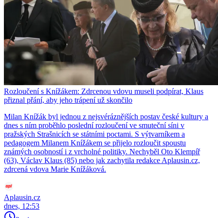
Rozloučení s Knížákem: Zdrcenou vdovu museli podpírat, Klaus
přiznal přání, aby jeho trápení už skončilo
Milan Knížák byl jednou z nejsvéráznějších postav české kultury a
dnes s ním proběhlo poslední rozloučení ve smuteční síni v
pražských Strašnicích se státními poctami. S výtvarníkem a
pedagogem Milanem Knížákem se přijelo rozloučit spoustu
známých osobností i z vrcholné politiky. Nechyběl Oto Klempíř
(63), Václav Klaus (85) nebo jak zachytila redakce Aplausin.cz,
zdrcená vdova Marie Knížáková.
Aplausin.cz
dnes, 12:53