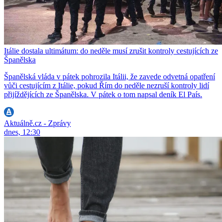
Itálie dostala ultimátum: do neděle musí zrušit kontroly cestujících ze
Španělska
Španělská vláda v pátek pohrozila Itálii, že zavede odvetná opatření
vůči cestujícím z Itálie, pokud Řím do neděle nezruší kontroly lidí
přijíždějících ze Španělska. V pátek o tom napsal deník El País.
Aktuálně.cz - Zprávy
dnes, 12:30