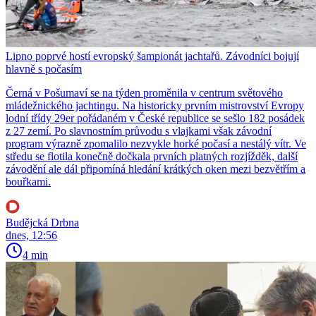
Lipno poprvé hostí evropský šampionát jachtařů. Závodníci bojují
hlavně s počasím
Černá v Pošumaví se na týden proměnila v centrum světového
mládežnického jachtingu. Na historicky prvním mistrovství Evropy
lodní třídy 29er pořádaném v České republice se sešlo 182 posádek
z 27 zemí. Po slavnostním průvodu s vlajkami však závodní
program výrazně zpomalilo nezvykle horké počasí a nestálý vítr. Ve
středu se flotila konečně dočkala prvních platných rozjížděk, další
závodění ale dál připomíná hledání krátkých oken mezi bezvětřím a
bouřkami.
Budějcká Drbna
dnes, 12:56
4 min