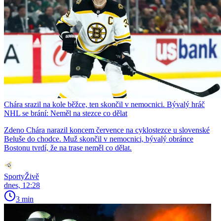
Chára srazil na kole běžce, ten skončil v nemocnici. Bývalý hráč
NHL se brání: Neměl na stezce co dělat
Zdeno Chára narazil koncem července na cyklostezce u slovenské
Beluše do chodce. Muž skončil v nemocnici, bývalý obránce
Bostonu tvrdí, že na trase neměl co dělat.
SportyŽivě
dnes, 12:28
3 min