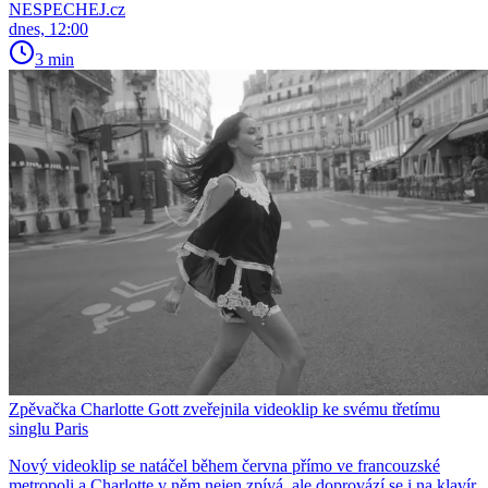
NESPECHEJ.cz
dnes, 12:00
3 min
Zpěvačka Charlotte Gott zveřejnila videoklip ke svému třetímu
singlu Paris
Nový videoklip se natáčel během června přímo ve francouzské
metropoli a Charlotte v něm nejen zpívá, ale doprovází se i na klavír,