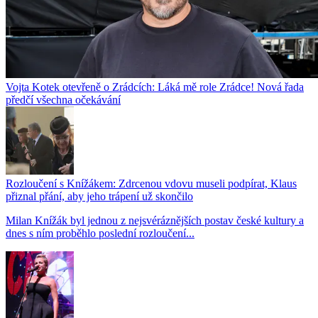
Vojta Kotek otevřeně o Zrádcích: Láká mě role Zrádce! Nová řada
předčí všechna očekávání
Rozloučení s Knížákem: Zdrcenou vdovu museli podpírat, Klaus
přiznal přání, aby jeho trápení už skončilo
Milan Knížák byl jednou z nejsvéráznějších postav české kultury a
dnes s ním proběhlo poslední rozloučení...