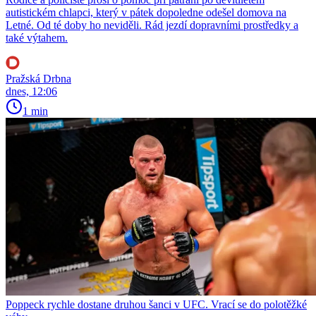
autistickém chlapci, který v pátek dopoledne odešel domova na
Letné. Od té doby ho neviděli. Rád jezdí dopravními prostředky a
také výtahem.
Pražská Drbna
dnes, 12:06
1 min
Poppeck rychle dostane druhou šanci v UFC. Vrací se do polotěžké