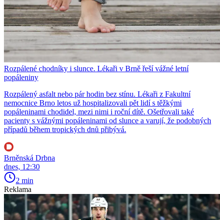
Rozpálené chodníky i slunce. Lékaři v Brně řeší vážné letní
popáleniny
Rozpálený asfalt nebo pár hodin bez stínu. Lékaři z Fakultní
nemocnice Brno letos už hospitalizovali pět lidí s těžkými
popáleninami chodidel, mezi nimi i roční dítě. Ošetřovali také
pacienty s vážnými popáleninami od slunce a varují, že podobných
případů během tropických dnů přibývá.
Brněnská Drbna
dnes, 12:30
2 min
Reklama