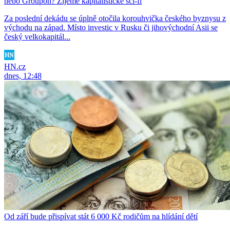
nebo Groupon? Žijeme kapitalistické sci-fi
Za poslední dekádu se úplně otočila korouhvička českého byznysu z
východu na západ. Místo investic v Rusku či jihovýchodní Asii se
český velkokapitál...
HN.cz
dnes, 12:48
Od září bude přispívat stát 6 000 Kč rodičům na hlídání dětí