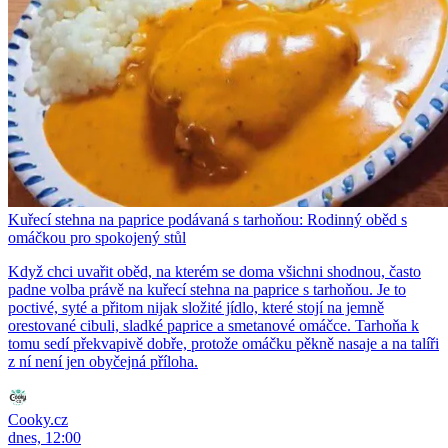
Kuřecí stehna na paprice podávaná s tarhoňou: Rodinný oběd s
omáčkou pro spokojený stůl
Když chci uvařit oběd, na kterém se doma všichni shodnou, často
padne volba právě na kuřecí stehna na paprice s tarhoňou. Je to
poctivé, syté a přitom nijak složité jídlo, které stojí na jemně
orestované cibuli, sladké paprice a smetanové omáčce. Tarhoňa k
tomu sedí překvapivě dobře, protože omáčku pěkně nasaje a na talíři
z ní není jen obyčejná příloha.
Cooky.cz
dnes, 12:00