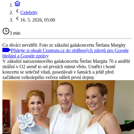
Celebrity
16. 5. 2026, 05:00
3 min
Co diváci neviděli: Foto ze zákulisí galakoncertu Štefana Margity
Přidejte si obsah Centrum.cz do oblíbených zdrojů pro Google
hledání a Google zprávy
V zákulisí narozeninového galakoncertu Štefan Margita 70 a andělé
strážní v O2 areně to od prvních minut vřelo. Umělci i hosté
koncertu se srdečně vítali, posedávali v šatnách a ještě před
začátkem velkolepého večera sdíleli první dojmy.