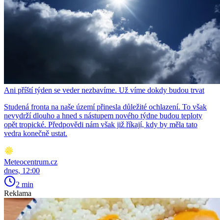
Ani příští týden se veder nezbavíme. Už víme dokdy budou trvat
Studená fronta na naše území přinesla důležité ochlazení. To však
nevydrží dlouho a hned s nástupem nového týdne budou teploty
opět tropické. Předpovědi nám však již říkají, kdy by měla tato
vedra konečně ustat.
Meteocentrum.cz
dnes, 12:00
2 min
Reklama