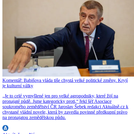
Komentář: Babišova vláda tiše chystá velké politické změny. Kryjí
je kulturní války
„Je to celé vymyšlené jen pro velké agropodniky, které žijí na
pronajaté půdě. Jsme kategoricky proti,“ řekl šéf Asociace
soukromého zemědělství ČR Jaroslav Šebek redakci Aktuálně.cz k
chystané vládní novele, která by zavedla povinné předkupní právo
na pronajatou zemědělskou půdu.