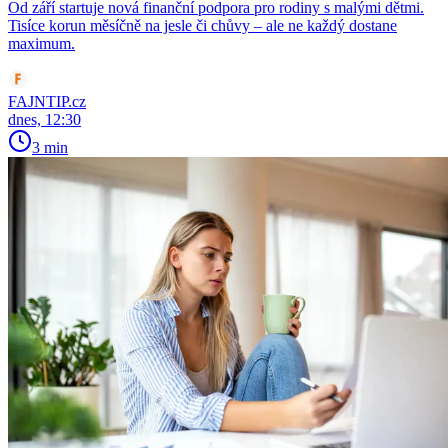
Od září startuje nová finanční podpora pro rodiny s malými dětmi.
Tisíce korun měsíčně na jesle či chůvy – ale ne každý dostane
maximum.
FAJNTIP.cz
dnes, 12:30
3 min