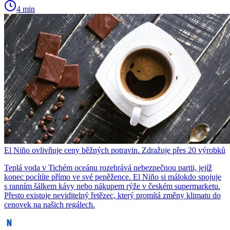
4 min
El Niño ovlivňuje ceny běžných potravin. Zdražuje přes 20 výrobků
Teplá voda v Tichém oceánu rozehrává nebezpečnou partii, jejíž
konec pocítíte přímo ve své peněžence. El Niño si málokdo spojuje
s ranním šálkem kávy nebo nákupem rýže v českém supermarketu.
Přesto existuje neviditelný řetězec, který promítá změny klimatu do
cenovek na našich regálech.