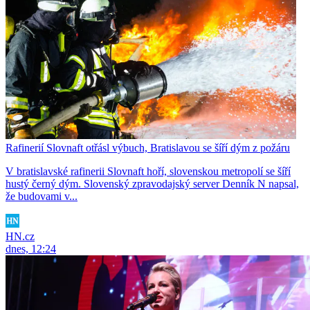
Rafinerií Slovnaft otřásl výbuch, Bratislavou se šíří dým z požáru
V bratislavské rafinerii Slovnaft hoří, slovenskou metropolí se šíří
hustý černý dým. Slovenský zpravodajský server Denník N napsal,
že budovami v...
HN.cz
dnes, 12:24