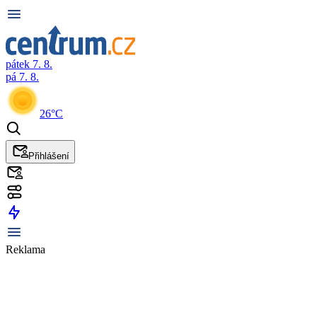
pátek 7. 8.
pá 7. 8.
26°C
Přihlášení
Reklama