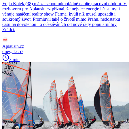
Vojta Kotek (38) má za sebou mimořádně nabité pracovní období. V
rozhovoru pro Aplausin.cz přiznal, že nejvíce energie i času nyní
věnuje natáčení reality show Farma, kvůli níž musel upozadit i
soukromý život. Promluvil také o životě mimo Prahu, nedostatku
času na dovolenou i o očekáváních od nové řady populární hry
Zrádci.
Aplausin.cz
dnes, 12:57
3 min