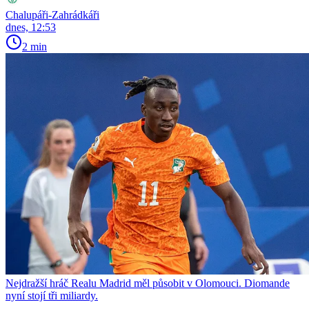
Chalupáři-Zahrádkáři
dnes, 12:53
2 min
Nejdražší hráč Realu Madrid měl působit v Olomouci. Diomande
nyní stojí tři miliardy.