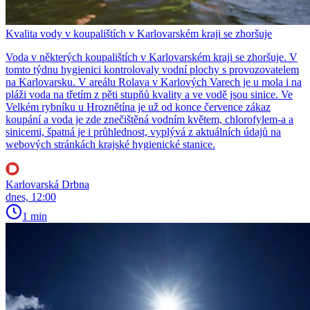
Kvalita vody v koupalištích v Karlovarském kraji se zhoršuje
Voda v některých koupalištích v Karlovarském kraji se zhoršuje. V
tomto týdnu hygienici kontrolovaly vodní plochy s provozovatelem
na Karlovarsku. V areálu Rolava v Karlových Varech je u mola i na
pláži voda na třetím z pěti stupňů kvality a ve vodě jsou sinice. Ve
Velkém rybníku u Hroznětína je už od konce července zákaz
koupání a voda je zde znečištěná vodním květem, chlorofylem-a a
sinicemi, špatná je i průhlednost, vyplývá z aktuálních údajů na
webových stránkách krajské hygienické stanice.
Karlovarská Drbna
dnes, 12:00
1 min