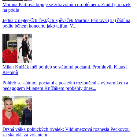
Martina Pártlová bojuje se zdravotním problémem. Zradil ji mozek
na pódiu
Jedna z nejlepších českých zpěvaček Martina Pártlová (47) řádí na
pódiu během koncertu jako tajfun. V...
Milan Knížák měl pohřeb se státními poctami. Promluvili Klaus i
Klempíř
Pohřeb se státními poctami a poslední rozloučení s výtvarníkem a
pedagogem Milanem Knížákem proběhly dnes...
Drsná válka politických rivalek: Vildumetzová roznesla Peckovou
za skandál za volantem