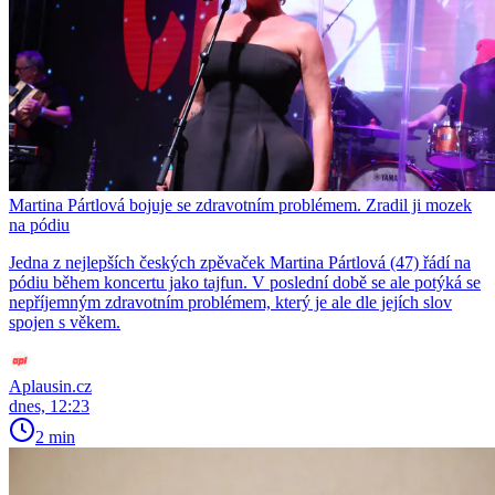
Martina Pártlová bojuje se zdravotním problémem. Zradil ji mozek
na pódiu
Jedna z nejlepších českých zpěvaček Martina Pártlová (47) řádí na
pódiu během koncertu jako tajfun. V poslední době se ale potýká se
nepříjemným zdravotním problémem, který je ale dle jejích slov
spojen s věkem.
Aplausin.cz
dnes, 12:23
2 min