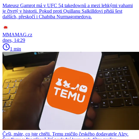
Mateusz Gamrot má v UFC 54 takedownů a mezi lehkými vahami
je čtvrtý v historii. Pokud proti Quillanu Salkilldovi přidá šest
dalších, přeskočí i Chabiba Nurmagomedova.
MMAMAG.cz
dnes, 14:29
1 min
Češi, máte, co jste chtěli. Temu zničilo českého dodavatele Alzy.