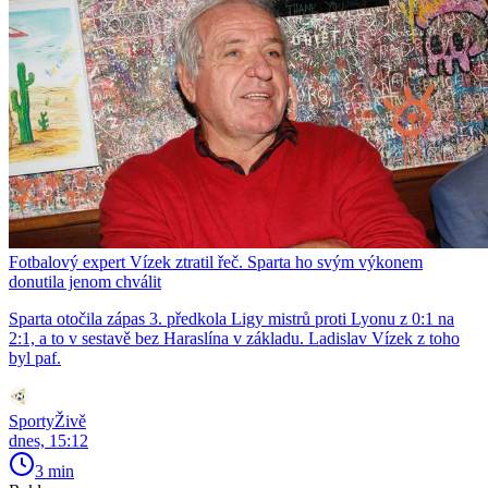
Fotbalový expert Vízek ztratil řeč. Sparta ho svým výkonem
donutila jenom chválit
Sparta otočila zápas 3. předkola Ligy mistrů proti Lyonu z 0:1 na
2:1, a to v sestavě bez Haraslína v základu. Ladislav Vízek z toho
byl paf.
SportyŽivě
dnes, 15:12
3 min