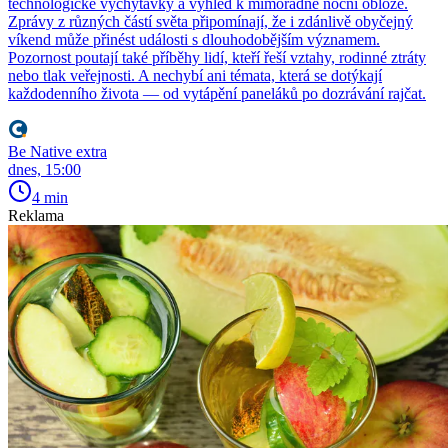
technologické vychytávky a výhled k mimořádné noční obloze.
Zprávy z různých částí světa připomínají, že i zdánlivě obyčejný
víkend může přinést události s dlouhodobějším významem.
Pozornost poutají také příběhy lidí, kteří řeší vztahy, rodinné ztráty
nebo tlak veřejnosti. A nechybí ani témata, která se dotýkají
každodenního života — od vytápění paneláků po dozrávání rajčat.
Be Native extra
dnes, 15:00
4 min
Reklama