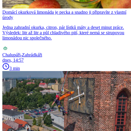
Domácí okurková limonáda je pecka a snadno ji připravíte z vlastní
úrody
Jedna zahradní okurka, citron, pár lístků máty a deset minut práce.
Výsledek: litr až litr a půl chladivého pití, které nemá se sirupovou
limonádou nic společného.
Chalupáři-Zahrádkáři
dnes, 14:57
3 min