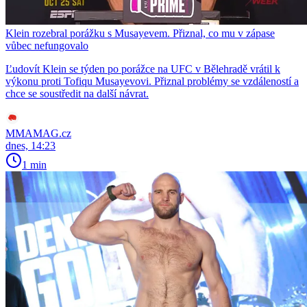
Klein rozebral porážku s Musayevem. Přiznal, co mu v zápase
vůbec nefungovalo
Ľudovít Klein se týden po porážce na UFC v Bělehradě vrátil k
výkonu proti Tofiqu Musayevovi. Přiznal problémy se vzdáleností a
chce se soustředit na další návrat.
MMAMAG.cz
dnes, 14:23
1 min