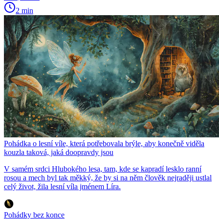
2 min
Pohádka o lesní víle, která potřebovala brýle, aby konečně viděla
kouzla taková, jaká doopravdy jsou
V samém srdci Hlubokého lesa, tam, kde se kapradí lesklo ranní
rosou a mech byl tak měkký, že by si na něm člověk nejraději ustlal
celý život, žila lesní víla jménem Líra.
Pohádky bez konce