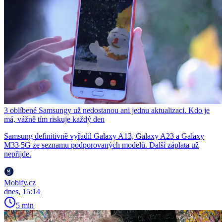
3 oblíbené Samsungy už nedostanou ani jednu aktualizaci. Kdo je
má, vážně tím riskuje každý den
Samsung definitivně vyřadil Galaxy A13, Galaxy A23 a Galaxy
M33 5G ze seznamu podporovaných modelů. Další záplata už
nepřijde.
Mobify.cz
dnes, 15:14
5 min