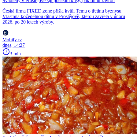
Švadleny v Prostějově šijí poslední kusy, pak dílnu zavřou
Česká firma FIXED.zone přišla kvůli Temu o třetinu byznysu.
Vlastnila kožedělnou dílnu v Prostějově, kterou zavřela v únoru
2026, po 20 letech výroby.
Mobify.cz
dnes, 14:27
3 min