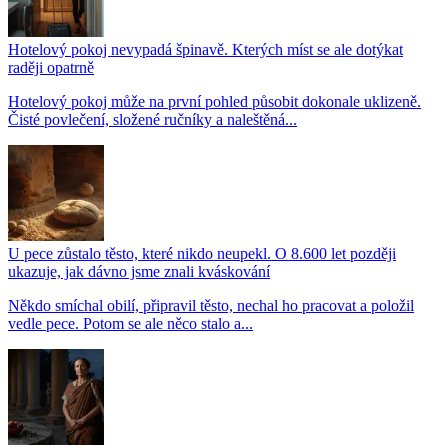
Hotelový pokoj nevypadá špinavě. Kterých míst se ale dotýkat
raději opatrně
Hotelový pokoj může na první pohled působit dokonale uklizeně.
Čisté povlečení, složené ručníky a naleštěná...
U pece zůstalo těsto, které nikdo neupekl. O 8.600 let později
ukazuje, jak dávno jsme znali kváskování
Někdo smíchal obilí, připravil těsto, nechal ho pracovat a položil
vedle pece. Potom se ale něco stalo a...