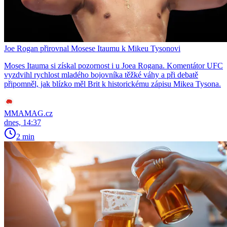
Joe Rogan přirovnal Mosese Itaumu k Mikeu Tysonovi
Moses Itauma si získal pozornost i u Joea Rogana. Komentátor UFC
vyzdvihl rychlost mladého bojovníka těžké váhy a při debatě
připomněl, jak blízko měl Brit k historickému zápisu Mikea Tysona.
MMAMAG.cz
dnes, 14:37
2 min