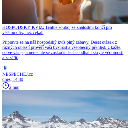
HOSPODSKÝ KVÍZ: Tenhle souboj se znalostmi končí pro
většinu dřív, než čekali
Připravte se na náš hospodský kvíz plný zábavy. Deset otázek z
různých oblastí prověří vaši bystrost a všeobecný přehled. Ukažte,
co ve vás je, a nenechte se zaskočit. Je čas odhalit skryté vědomosti
a zazářit.
NESPECHEJ.cz
dnes, 14:30
2 min