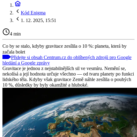
Kód Enigma
1. 12. 2025, 15:51
4 min
Co by se stalo, kdyby gravitace zesílila o 10 %: planeta, která by
začala bolet
Přidejte si obsah Centrum.cz do oblíbených zdrojů pro Google
hledání a Google zprávy
Gravitace je jednou z nejstabilnějších sil ve vesmíru. Nemění se,
nekolísá a její hodnota určuje všechno — od tvaru planety po funkci
lidského těla. Kdyby však gravitace Země náhle zesílila o pouhých
10 %, důsledky by byly okamžité a hluboké.