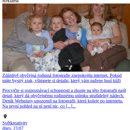
Reklama
Zdánlivě obyčejná rodinná fotografie znepokojila internet. Pokud
máte bystrý zrak, všimnete si detailu, který vám nažene husí kůži
Procvičte si rozpoznávací schopnosti a zkuste na této fotografii najít
detail, který dá obyčejnému rodinnému snímku strašidelný nádech.
Deník Webniusy upozornil na fotografii, která koluje po internetu.
Na první pohled na ní není nic, co [...]...
Světkreativity
dnes, 15:07