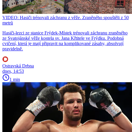
VIDEO: Hasiči trénovali záchranu z věže. Zraněného spouštěli z 50
metrů
Hasiči-lezci ze stanice Frýdek-Místek trénovali záchranu zraněného
ze Svatojánské věže kostela sv. Jana Křtitele ve Frýdku. Podobná
cvičení, která je mají připravit na komplikované zásahy, absolvují
pravidelně.
Ostravská Drbna
dnes, 14:53
1 min