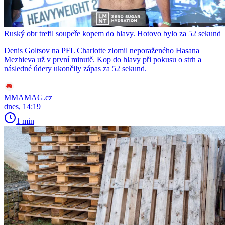
Ruský obr trefil soupeře kopem do hlavy. Hotovo bylo za 52 sekund
Denis Goltsov na PFL Charlotte zlomil neporaženého Hasana
Mezhieva už v první minutě. Kop do hlavy při pokusu o strh a
následné údery ukončily zápas za 52 sekund.
MMAMAG.cz
dnes, 14:19
1 min