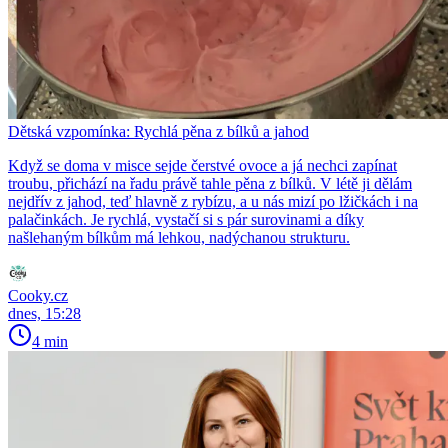
Dětská vzpomínka: Rychlá pěna z bílků a jahod
Když se doma v misce sejde čerstvé ovoce a já nechci zapínat
troubu, přichází na řadu právě tahle pěna z bílků. V létě ji dělám
nejdřív z jahod, teď hlavně z rybízu, a u nás mizí po lžičkách i na
palačinkách. Je rychlá, vystačí si s pár surovinami a díky
našlehaným bílkům má lehkou, nadýchanou strukturu.
Cooky.cz
dnes, 15:28
4 min