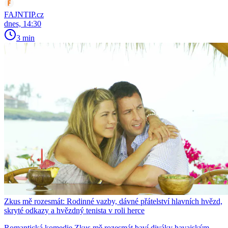
FAJNTIP.cz
dnes, 14:30
3 min
Zkus mě rozesmát: Rodinné vazby, dávné přátelství hlavních hvězd,
skryté odkazy a hvězdný tenista v roli herce
Romantická komedie Zkus mě rozesmát baví diváky havajským