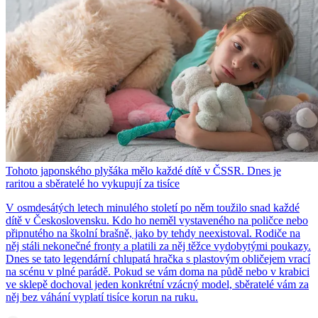
Tohoto japonského plyšáka mělo každé dítě v ČSSR. Dnes je
raritou a sběratelé ho vykupují za tisíce
V osmdesátých letech minulého století po něm toužilo snad každé
dítě v Československu. Kdo ho neměl vystaveného na poličce nebo
připnutého na školní brašně, jako by tehdy neexistoval. Rodiče na
něj stáli nekonečné fronty a platili za něj těžce vydobytými poukazy.
Dnes se tato legendární chlupatá hračka s plastovým obličejem vrací
na scénu v plné parádě. Pokud se vám doma na půdě nebo v krabici
ve sklepě dochoval jeden konkrétní vzácný model, sběratelé vám za
něj bez váhání vyplatí tisíce korun na ruku.