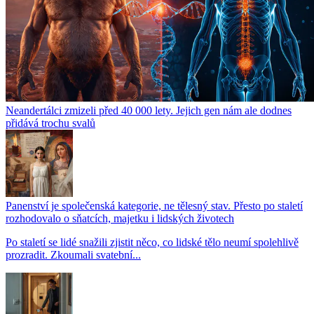
Neandertálci zmizeli před 40 000 lety. Jejich gen nám ale dodnes
přidává trochu svalů
Panenství je společenská kategorie, ne tělesný stav. Přesto po staletí
rozhodovalo o sňatcích, majetku i lidských životech
Po staletí se lidé snažili zjistit něco, co lidské tělo neumí spolehlivě
prozradit. Zkoumali svatební...