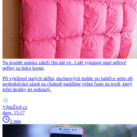
Na kvalitě spánku záleží čím dál víc. Lidé vykupují staré péřové
peřiny za tisíce korun
Při vyklízení starých skříní, duchnových truhlic po babičce nebo při
prohrabávání zásob na chalupě narážíme velmi často na textil, který
ležel desítky let netknutý.
VědaŽivě.cz
dnes, 15:17
2 min