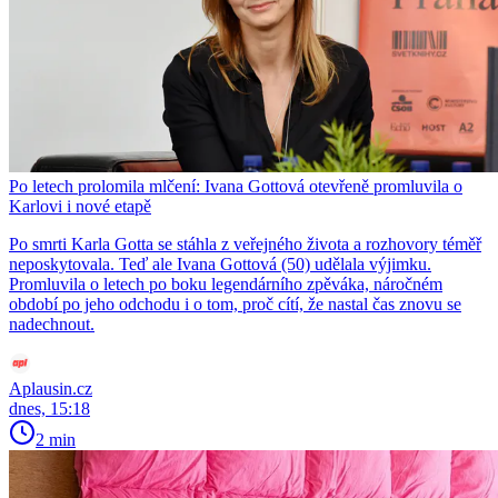
Po letech prolomila mlčení: Ivana Gottová otevřeně promluvila o
Karlovi i nové etapě
Po smrti Karla Gotta se stáhla z veřejného života a rozhovory téměř
neposkytovala. Teď ale Ivana Gottová (50) udělala výjimku.
Promluvila o letech po boku legendárního zpěváka, náročném
období po jeho odchodu i o tom, proč cítí, že nastal čas znovu se
nadechnout.
Aplausin.cz
dnes, 15:18
2 min