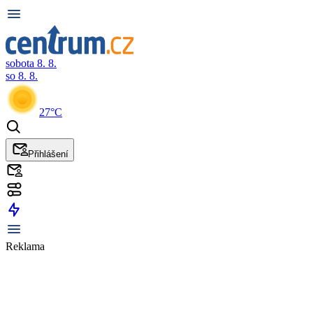
sobota 8. 8.
so 8. 8.
27°C
Přihlášení
Reklama