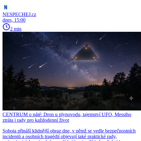
NESPECHEJ.cz
dnes, 15:00
2 min
CENTRUM o páté: Dron u plynovodu, tajemství UFO, Messiho
ztráta i rady pro každodenní život
Sobota přináší klidnější obraz dne, v němž se vedle bezpečnostních
incidentů a osobních tragédií objevují také praktické rady,