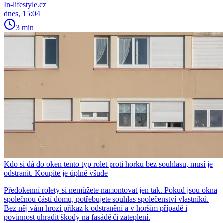
In-lifestyle.cz
dnes, 15:04
3 min
Kdo si dá do oken tento typ rolet proti horku bez souhlasu, musí je
odstranit. Koupíte je úplně všude
Předokenní rolety si nemůžete namontovat jen tak. Pokud jsou okna
společnou částí domu, potřebujete souhlas společenství vlastníků.
Bez něj vám hrozí příkaz k odstranění a v horším případě i
povinnost uhradit škody na fasádě či zateplení.