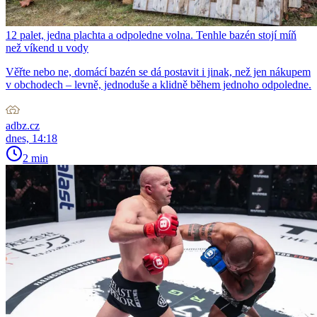
12 palet, jedna plachta a odpoledne volna. Tenhle bazén stojí míň
než víkend u vody
Věřte nebo ne, domácí bazén se dá postavit i jinak, než jen nákupem
v obchodech – levně, jednoduše a klidně během jednoho odpoledne.
adbz.cz
dnes, 14:18
2 min