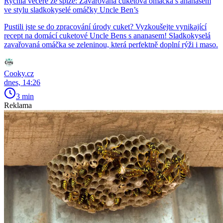
Rychlá večeře ze spíže: Zavařovaná cuketová omáčka s ananasem
ve stylu sladkokyselé omáčky Uncle Ben’s
Pustili jste se do zpracování úrody cuket? Vyzkoušejte vynikající
recept na domácí cuketové Uncle Bens s ananasem! Sladkokyselá
zavařovaná omáčka se zeleninou, která perfektně doplní rýži i maso.
Cooky.cz
dnes, 14:26
3 min
Reklama