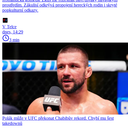
prostředím. Zákulisí odkrývá propojení hereckých rodin i skryté
popkulturní odkazy.
V Telce
dnes, 14:29
3 min
Polák může v UFC překonat Chabibův rekord. Chybí mu šest
takedownů