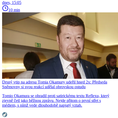
dnes, 15:05
10 min
Drsný vtip na adresu Tomia Okamury udeřil hned 2x: Předseda
Sněmovny si svou reakcí udělal obrovskou ostudu
Tomio Okamura se ohradil proti satirickému textu Reflexu, který
zjevně četl jako běžnou zprávu. Nejde přitom o první střet s
médiem, s nímž vede dlouhodobě napjatý vztah.