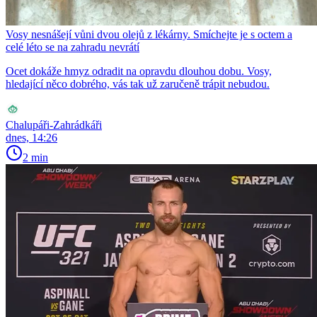
Vosy nesnášejí vůni dvou olejů z lékárny. Smíchejte je s octem a
celé léto se na zahradu nevrátí
Ocet dokáže hmyz odradit na opravdu dlouhou dobu. Vosy,
hledající něco dobrého, vás tak už zaručeně trápit nebudou.
Chalupáři-Zahrádkáři
dnes, 14:26
2 min