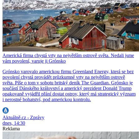
Americká firma chystá vrty na největším ostrově světa. Nedali jsme
vám povolení, varuje ji Grónsko
Grónsko varovalo americkou firmu Greenland Energy, která se bez
povolení chystá provádět průzkumné vrty na největším ostrově
světa. Píše o tom v sobotu britský deník The Guardian. Grónsko je
součástí Dánského království a americký prezident Donald Trump
opakovaně vyjádřil přání dostat ostrov, který má strategický význam
i nerostné bohatství, pod americkou kontrolu.
Aktuálně.cz - Zprávy
dnes, 14:30
Reklama