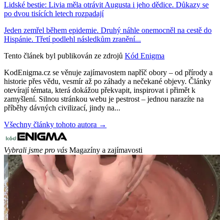
Lidské bestie: Livia měla otrávit Augusta i jeho dědice. Důkazy se
po dvou tisících letech rozpadají
Jeden zemřel během epidemie. Druhý náhle onemocněl na cestě do
Hispánie. Třetí podlehl následkům zranění...
Tento článek byl publikován ze zdrojů
Kód Enigma
KodEnigma.cz se věnuje zajímavostem napříč obory – od přírody a
historie přes vědu, vesmír až po záhady a nečekané objevy. Články
otevírají témata, která dokážou překvapit, inspirovat i přimět k
zamyšlení. Silnou stránkou webu je pestrost – jednou narazíte na
příběhy dávných civilizací, jindy na...
Všechny články tohoto autora →
Vybrali jsme pro vás
Magazíny a zajímavosti