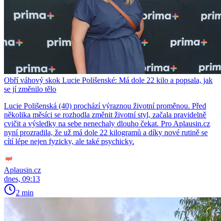
Obří váhový skok Lucie Polišenské: Má dole 22 kilo a popsala, jak
se jí změnilo tělo
Lucie Polišenská (40) prochází výraznou životní proměnou. Před
několika měsíci se rozhodla změnit životní styl, začala pravidelně
cvičit a výsledky na sebe nenechaly dlouho čekat. Pro Aplausin.cz
nyní prozradila, že už má dole 22 kilogramů a díky nové rutině se
cítí lépe nejen fyzicky, ale také psychicky.
Aplausin.cz
dnes, 09:13
2 min