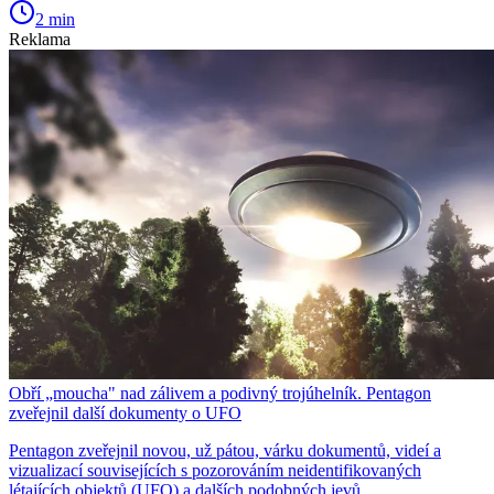
2 min
Reklama
Obří „moucha" nad zálivem a podivný trojúhelník. Pentagon
zveřejnil další dokumenty o UFO
Pentagon zveřejnil novou, už pátou, várku dokumentů, videí a
vizualizací souvisejících s pozorováním neidentifikovaných
létajících objektů (UFO) a dalších podobných jevů.