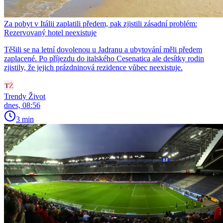
Za pobyt v Itálii zaplatili předem, pak zjistili zásadní problém:
Rezervovaný hotel neexistuje
Těšili se na letní dovolenou u Jadranu a ubytování měli předem
zaplacené. Po příjezdu do italského Cesenatica ale desítky rodin
zjistily, že jejich prázdninová rezidence vůbec neexistuje.
Trendy Život
dnes, 08:56
3 min