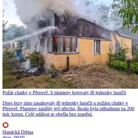
Požár chatky v Přerově. S plameny bojovaly tři jednotky hasičů
Dnes brzy ráno zasahovaly tři jednotky hasičů u požáru chatky v
Přerově. Plameny zasáhly její střechu, škoda byla odhadnuta na 200
tisíc korun. Celé událost se obešla bez zranění.
Hanácká Drbna
dnes, 09:05