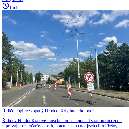
1 min
Řidiče trápí rozkopaný Hradec. Kdy bude hotovo?
Řidiči v Hradci Králové musí během léta počítat s řadou omezení.
Opravuje se Gočárův okruh, pracuje se na nadjezdech u Flošny,