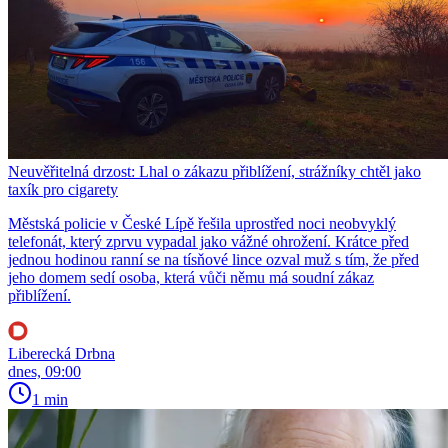
Neuvěřitelná drzost: Lhal o zákazu přiblížení, strážníky chtěl jako
taxík pro cigarety
Městská policie v České Lípě řešila uprostřed noci neobvyklý
telefonát, který zprvu vypadal jako vážné ohrožení. Krátce před
jednou hodinou ranní se na tísňové lince ozval muž s tím, že před
jeho domem sedí osoba, která vůči němu má soudní zákaz
přiblížení.
Liberecká Drbna
dnes, 09:00
1 min