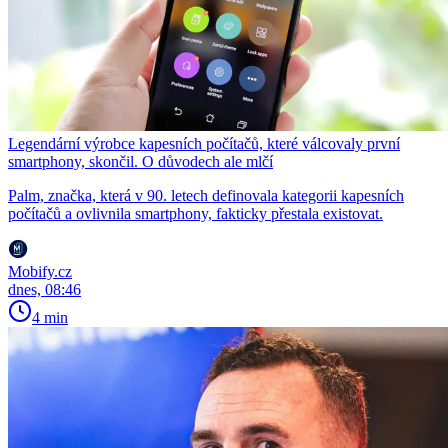
Legendární výrobce kapesních počítačů, které válcovaly první
smartphony, skončil. O důvodech ale mlčí
Palm, značka, která v 90. letech definovala kategorii kapesních
počítačů a ovlivnila smartphony, fakticky přestala existovat.
Mobify.cz
dnes, 08:46
4 min