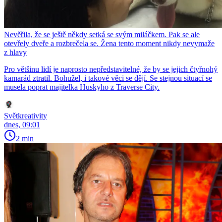
Nevěřila, že se ještě někdy setká se svým miláčkem. Pak se ale
otevřely dveře a rozbrečela se. Žena tento moment nikdy nevymaže
z hlavy
Pro většinu lidí je naprosto nepředstavitelné, že by se jejich čtyřnohý
kamarád ztratil. Bohužel, i takové věci se dějí. Se stejnou situací se
musela poprat majitelka Huskyho z Traverse City.
Světkreativity
dnes, 09:01
2 min