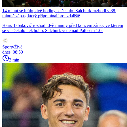
14 minut se hrálo, dvě hodiny se čekalo. Salcburk rozhodl v 88.
minutě zápas, který připomínal brouzdaliště
Haris Tabakovič rozhodl dvě minuty před koncem zápas, ve kterém
se víc čekalo než hrálo. Salcburk vede nad Pafosem 1:0.
SportyŽivě
dnes, 08:50
3 min