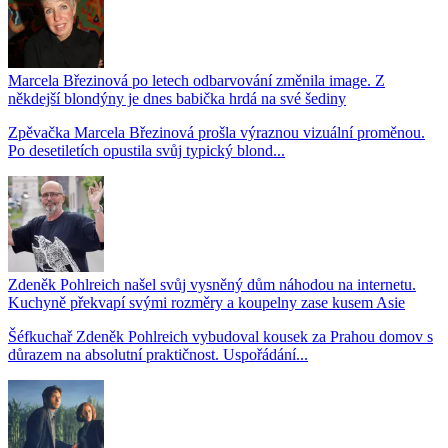
Marcela Březinová po letech odbarvování změnila image. Z
někdejší blondýny je dnes babička hrdá na své šediny
Zpěvačka Marcela Březinová prošla výraznou vizuální proměnou.
Po desetiletích opustila svůj typický blond...
Zdeněk Pohlreich našel svůj vysněný dům náhodou na internetu.
Kuchyně překvapí svými rozměry a koupelny zase kusem Asie
Šéfkuchař Zdeněk Pohlreich vybudoval kousek za Prahou domov s
důrazem na absolutní praktičnost. Uspořádání...