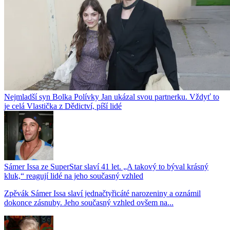
Nejmladší syn Bolka Polívky Jan ukázal svou partnerku. Vždyť to
je celá Vlastička z Dědictví, píší lidé
Sámer Issa ze SuperStar slaví 41 let. „A takový to býval krásný
kluk,“ reagují lidé na jeho současný vzhled
Zpěvák Sámer Issa slaví jednačtyřicáté narozeniny a oznámil
dokonce zásnuby. Jeho současný vzhled ovšem na...