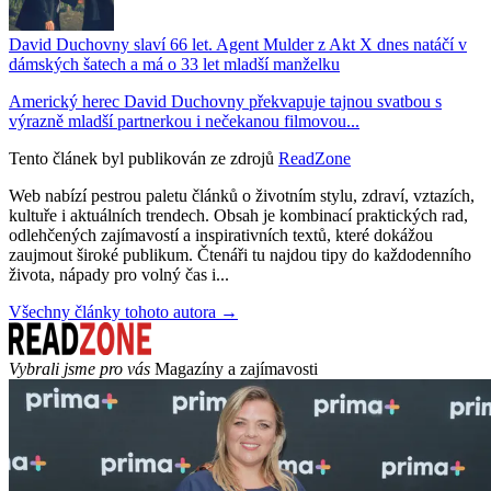
David Duchovny slaví 66 let. Agent Mulder z Akt X dnes natáčí v
dámských šatech a má o 33 let mladší manželku
Americký herec David Duchovny překvapuje tajnou svatbou s
výrazně mladší partnerkou i nečekanou filmovou...
Tento článek byl publikován ze zdrojů
ReadZone
Web nabízí pestrou paletu článků o životním stylu, zdraví, vztazích,
kultuře i aktuálních trendech. Obsah je kombinací praktických rad,
odlehčených zajímavostí a inspirativních textů, které dokážou
zaujmout široké publikum. Čtenáři tu najdou tipy do každodenního
života, nápady pro volný čas i...
Všechny články tohoto autora →
Vybrali jsme pro vás
Magazíny a zajímavosti