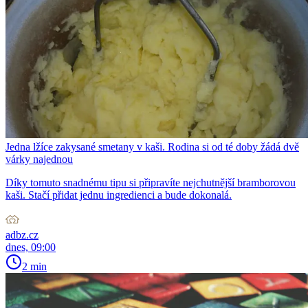
Jedna lžíce zakysané smetany v kaši. Rodina si od té doby žádá dvě
várky najednou
Díky tomuto snadnému tipu si připravíte nejchutnější bramborovou
kaši. Stačí přidat jednu ingredienci a bude dokonalá.
adbz.cz
dnes, 09:00
2 min