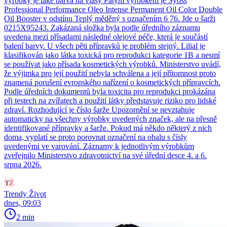
výrobky je také barva na vlasy Pátým výrobkem je Syoss
Professional Performance Oleo Intense Permanent Oil Color Double
Oil Booster v odstínu Teplý měděný s označením 6 76. Jde o šarži
0215X95243. Zakázaná složka byla podle úředního záznamu
uvedena mezi přísadami následné olejové péče, která je součástí
balení barvy. U všech pěti přípravků je problém stejný. Lilial je
klasifikován jako látka toxická pro reprodukci kategorie 1B a nesmí
se používat jako přísada kosmetických výrobků. Ministerstvo uvádí,
že výjimka pro její použití nebyla schválena a její přítomnost proto
znamená porušení evropského nařízení o kosmetických přípravcích.
Podle úředních dokumentů byla toxicita pro reprodukci prokázána
při testech na zvířatech a použití látky představuje riziko pro lidské
zdraví. Rozhodující je číslo šarže Upozornění se nevztahuje
automaticky na všechny výrobky uvedených značek, ale na přesně
identifikované přípravky a šarže. Pokud má někdo některý z nich
doma, vyplatí se proto porovnat označení na obalu s čísly
uvedenými ve varování. Záznamy k jednotlivým výrobkům
zveřejnilo Ministerstvo zdravotnictví na své úřední desce 4. a 6.
srpna 2026.
Trendy Život
dnes, 09:03
2 min