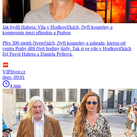
Jak bydlí Habera: Vila v Hodkovičkách, čtyři koupelny a
kompromis mezi přírodou a Prahou
Přes 300 metrů čtverečních, čtyři koupelny a zahrada, kterou od
centra Prahy dělí čtvrt hodiny jízdy. Tak si ve vile v Hodkovičkách
žijí Pavol Habera a Daniela Peštová.
VIPživot.cz
dnes, 09:01
4 min