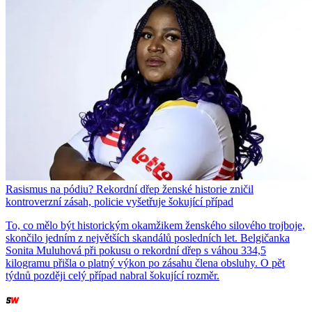
Rasismus na pódiu? Rekordní dřep ženské historie zničil
kontroverzní zásah, policie vyšetřuje šokující případ
To, co mělo být historickým okamžikem ženského silového trojboje,
skončilo jedním z největších skandálů posledních let. Belgičanka
Sonita Muluhová při pokusu o rekordní dřep s váhou 334,5
kilogramu přišla o platný výkon po zásahu člena obsluhy. O pět
týdnů později celý případ nabral šokující rozměr.