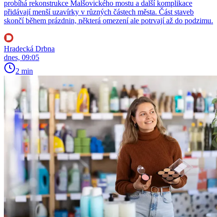
probíhá rekonstrukce Malšovického mostu a další komplikace
přidávají menší uzavírky v různých částech města. Část staveb
skončí během prázdnin, některá omezení ale potrvají až do podzimu.
Hradecká Drbna
dnes, 09:05
2 min