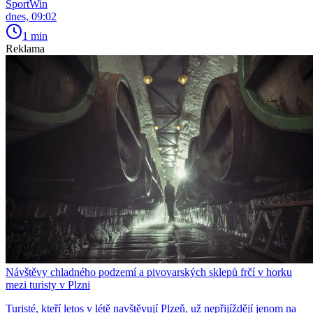
SportWin
dnes, 09:02
1 min
Reklama
Návštěvy chladného podzemí a pivovarských sklepů frčí v horku
mezi turisty v Plzni
Turisté, kteří letos v létě navštěvují Plzeň, už nepřijíždějí jenom na