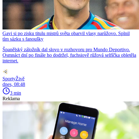
Gavi si po zisku titulu mistrů světa obarvil vlasy narůžovo. Splnil
tím sázku s fanoušky
Španělský záložník dal slovo v rozhovoru pro Mundo Deportivo.
Osmnáct dní po finále ho dodržel, fuchsiově růžová selfíčka obletěla
internet.
SportyŽivě
dnes, 08:48
3 min
Reklama