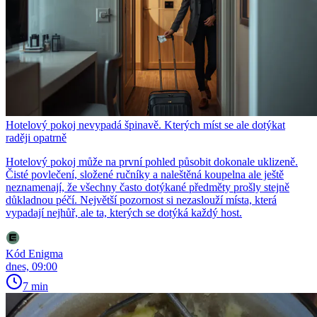
Hotelový pokoj nevypadá špinavě. Kterých míst se ale dotýkat
raději opatrně
Hotelový pokoj může na první pohled působit dokonale uklizeně.
Čisté povlečení, složené ručníky a naleštěná koupelna ale ještě
neznamenají, že všechny často dotýkané předměty prošly stejně
důkladnou péčí. Největší pozornost si nezaslouží místa, která
vypadají nejhůř, ale ta, kterých se dotýká každý host.
Kód Enigma
dnes, 09:00
7 min