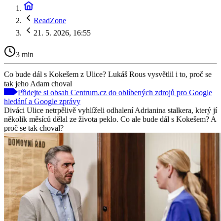
ReadZone
21. 5. 2026, 16:55
3 min
Co bude dál s Kokešem z Ulice? Lukáš Rous vysvětlil i to, proč se
tak jeho Adam choval
Přidejte si obsah Centrum.cz do oblíbených zdrojů pro Google
hledání a Google zprávy
Diváci Ulice netrpělivě vyhlíželi odhalení Adrianina stalkera, který jí
několik měsíců dělal ze života peklo. Co ale bude dál s Kokešem? A
proč se tak choval?