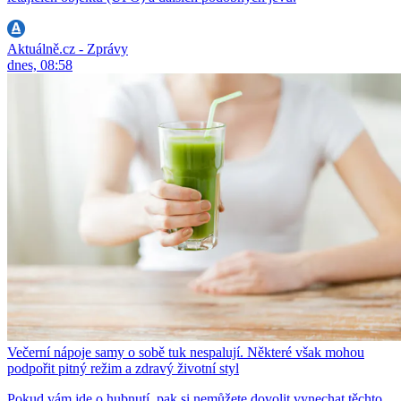
Aktuálně.cz - Zprávy
dnes, 08:58
Večerní nápoje samy o sobě tuk nespalují. Některé však mohou
podpořit pitný režim a zdravý životní styl
Pokud vám jde o hubnutí, pak si nemůžete dovolit vynechat těchto