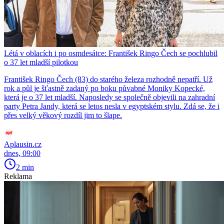
Létá v oblacích i po osmdesátce: František Ringo Čech se pochlubil
o 37 let mladší pilotkou
František Ringo Čech (83) do starého železa rozhodně nepatří. Už
rok a půl je šťastně zadaný po boku půvabné Moniky Kopecké,
která je o 37 let mladší. Naposledy se společně objevili na zahradní
party Petra Jandy, která se letos nesla v egyptském stylu. Zdá se, že i
přes velký věkový rozdíl jim to šlape.
Aplausin.cz
dnes, 09:00
2 min
Reklama