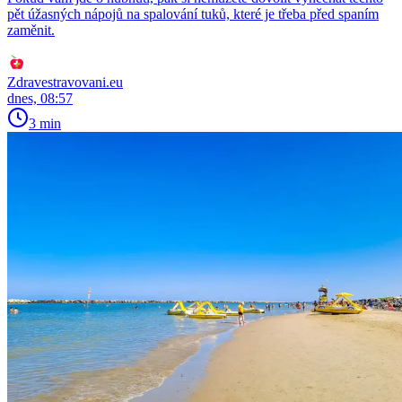
pět úžasných nápojů na spalování tuků, které je třeba před spaním
zaměnit.
Zdravestravovani.eu
dnes, 08:57
3 min