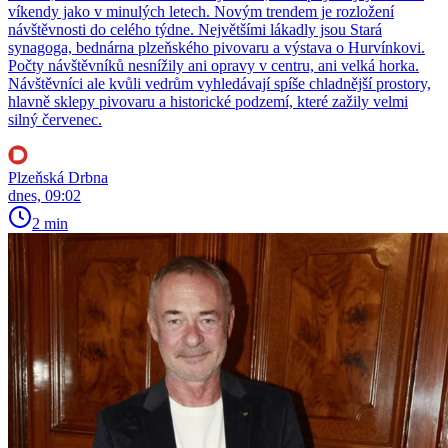
víkendy jako v minulých letech. Novým trendem je rozložení
návštěvnosti do celého týdne. Největšími lákadly jsou Stará
synagoga, bednárna plzeňského pivovaru a výstava o Hurvínkovi.
Počty návštěvníků nesnížily ani opravy v centru, ani velká horka.
Návštěvníci ale kvůli vedrům vyhledávají spíše chladnější prostory,
hlavně sklepy pivovaru a historické podzemí, které zažily velmi
silný červenec.
Plzeňská Drbna
dnes, 09:02
2 min