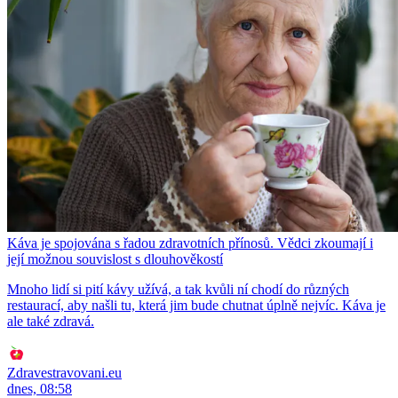
Káva je spojována s řadou zdravotních přínosů. Vědci zkoumají i
její možnou souvislost s dlouhověkostí
Mnoho lidí si pití kávy užívá, a tak kvůli ní chodí do různých
restaurací, aby našli tu, která jim bude chutnat úplně nejvíc. Káva je
ale také zdravá.
Zdravestravovani.eu
dnes, 08:58