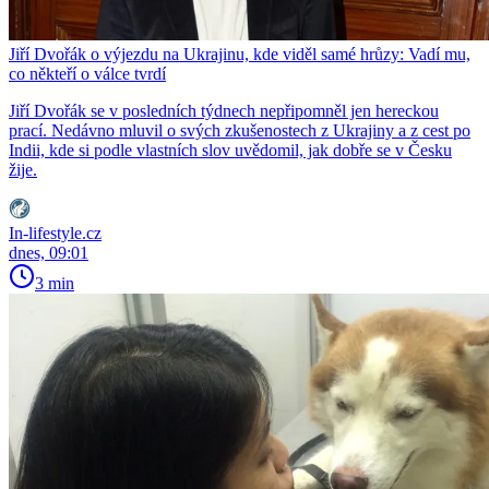
Jiří Dvořák o výjezdu na Ukrajinu, kde viděl samé hrůzy: Vadí mu,
co někteří o válce tvrdí
Jiří Dvořák se v posledních týdnech nepřipomněl jen hereckou
prací. Nedávno mluvil o svých zkušenostech z Ukrajiny a z cest po
Indii, kde si podle vlastních slov uvědomil, jak dobře se v Česku
žije.
In-lifestyle.cz
dnes, 09:01
3 min