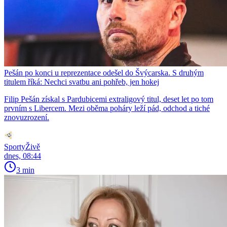
Pešán po konci u reprezentace odešel do Švýcarska. S druhým
titulem říká: Nechci svatbu ani pohřeb, jen hokej
Filip Pešán získal s Pardubicemi extraligový titul, deset let po tom
prvním s Libercem. Mezi oběma poháry leží pád, odchod a tiché
znovuzrození.
SportyŽivě
dnes, 08:44
3 min