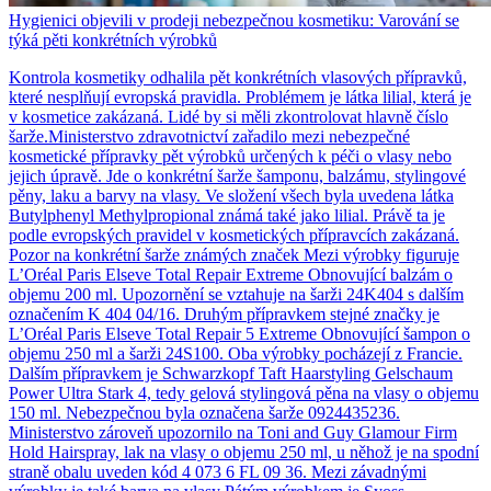
Hygienici objevili v prodeji nebezpečnou kosmetiku: Varování se
týká pěti konkrétních výrobků
Kontrola kosmetiky odhalila pět konkrétních vlasových přípravků,
které nesplňují evropská pravidla. Problémem je látka lilial, která je
v kosmetice zakázaná. Lidé by si měli zkontrolovat hlavně číslo
šarže.Ministerstvo zdravotnictví zařadilo mezi nebezpečné
kosmetické přípravky pět výrobků určených k péči o vlasy nebo
jejich úpravě. Jde o konkrétní šarže šamponu, balzámu, stylingové
pěny, laku a barvy na vlasy. Ve složení všech byla uvedena látka
Butylphenyl Methylpropional známá také jako lilial. Právě ta je
podle evropských pravidel v kosmetických přípravcích zakázaná.
Pozor na konkrétní šarže známých značek Mezi výrobky figuruje
L’Oréal Paris Elseve Total Repair Extreme Obnovující balzám o
objemu 200 ml. Upozornění se vztahuje na šarži 24K404 s dalším
označením K 404 04/16. Druhým přípravkem stejné značky je
L’Oréal Paris Elseve Total Repair 5 Extreme Obnovující šampon o
objemu 250 ml a šarži 24S100. Oba výrobky pocházejí z Francie.
Dalším přípravkem je Schwarzkopf Taft Haarstyling Gelschaum
Power Ultra Stark 4, tedy gelová stylingová pěna na vlasy o objemu
150 ml. Nebezpečnou byla označena šarže 0924435236.
Ministerstvo zároveň upozornilo na Toni and Guy Glamour Firm
Hold Hairspray, lak na vlasy o objemu 250 ml, u něhož je na spodní
straně obalu uveden kód 4 073 6 FL 09 36. Mezi závadnými