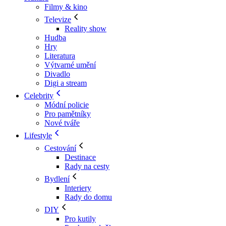
Filmy & kino
Televize
Reality show
Hudba
Hry
Literatura
Výtvarné umění
Divadlo
Digi a stream
Celebrity
Módní policie
Pro pamětníky
Nové tváře
Lifestyle
Cestování
Destinace
Rady na cesty
Bydlení
Interiery
Rady do domu
DIY
Pro kutily