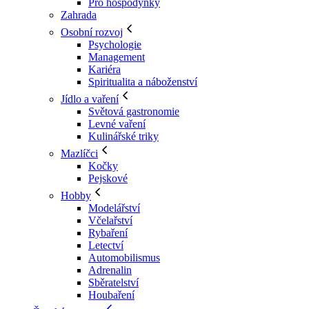
Pro hospodyňky
Zahrada
Osobní rozvoj
Psychologie
Management
Kariéra
Spiritualita a náboženství
Jídlo a vaření
Světová gastronomie
Levné vaření
Kulinářské triky
Mazlíčci
Kočky
Pejskové
Hobby
Modelářství
Včelařství
Rybaření
Letectví
Automobilismus
Adrenalin
Sběratelství
Houbaření