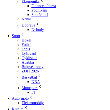
Ekonomika
Finance a burza
Podnikání
Spotřebitel
Krimi
Doprava
Nehody
Sport
Hokej
Fotbal
Tenis
Lyžování
Cyklistika
Atletika
Bojové sporty
ZOH 2026
Basketbal
NBA
Motosport
F1
Auto-moto
Elektromobily
Kultura