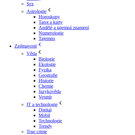
Sex
Astrologie
Horoskopy
Tarot a karty
Andělé a tajemná znamení
Numerologie
Tajemno
Zajímavosti
Věda
Biologie
Ekologie
Fyzika
Geografie
Historie
Chemie
Jazykověda
Vesmír
IT a technologie
Digital
Mobil
Technologie
Trendy
True crime