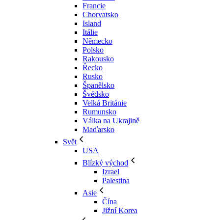
Francie
Chorvatsko
Island
Itálie
Německo
Polsko
Rakousko
Řecko
Rusko
Španělsko
Švédsko
Velká Británie
Rumunsko
Válka na Ukrajině
Maďarsko
Svět
USA
Blízký východ
Izrael
Palestina
Asie
Čína
Jižní Korea