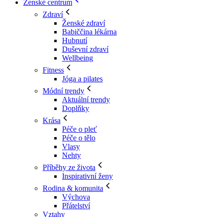
Ženské centrum
Zdraví
Ženské zdraví
Babiččina lékárna
Hubnutí
Duševní zdraví
Wellbeing
Fitness
Jóga a pilates
Módní trendy
Aktuální trendy
Doplňky
Krása
Péče o pleť
Péče o tělo
Vlasy
Nehty
Příběhy ze života
Inspirativní ženy
Rodina & komunita
Výchova
Přátelství
Vztahy