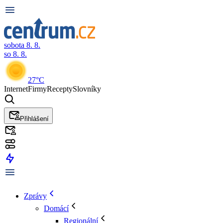
sobota 8. 8.
so 8. 8.
27°C
Internet
Firmy
Recepty
Slovníky
Přihlášení
Zprávy
Domácí
Regionální