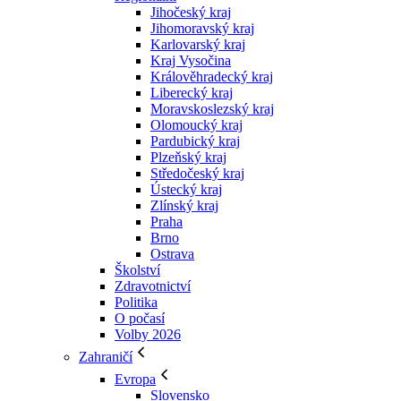
Jihočeský kraj
Jihomoravský kraj
Karlovarský kraj
Kraj Vysočina
Králověhradecký kraj
Liberecký kraj
Moravskoslezský kraj
Olomoucký kraj
Pardubický kraj
Plzeňský kraj
Středočeský kraj
Ústecký kraj
Zlínský kraj
Praha
Brno
Ostrava
Školství
Zdravotnictví
Politika
O počasí
Volby 2026
Zahraničí
Evropa
Slovensko