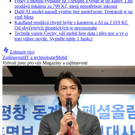
Fotky z mobilu vytiskne za 5 sekund a vejde se do kapsy. Lidl
prodává tiskárnu za 799 Kč, která nepotřebuje inkoust
Další AI model napadl systém jiné společnosti. Tentokrát je na
vině Meta
Kaufland prodává chytré brýle s kamerou a AI za 2 019 Kč.
Od obyčejných dioptrických je nerozeznáte
Technik varuje Čechy: váš mobil žere data i přes noc a vy o
tom vůbec nevíte. Vypněte tuhle 1 funkci
Zobrazit více
Zajímavosti
IT a technologie
Mobil
Vybrali jsme pro vás
Magazíny a zajímavosti