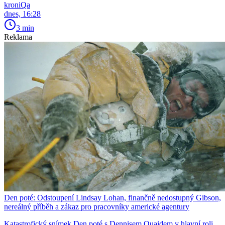
kroniQa
dnes, 16:28
3 min
Reklama
Den poté: Odstoupení Lindsay Lohan, finančně nedostupný Gibson,
nereálný příběh a zákaz pro pracovníky americké agentury
Katastrofický snímek Den poté s Dennisem Quaidem v hlavní roli