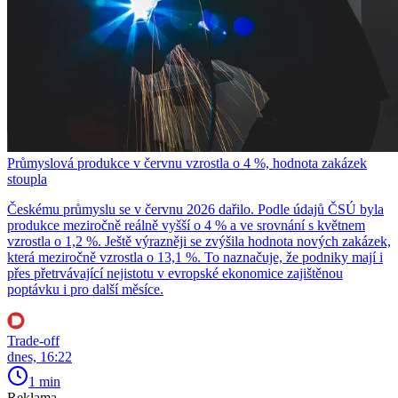
Průmyslová produkce v červnu vzrostla o 4 %, hodnota zakázek
stoupla
Českému průmyslu se v červnu 2026 dařilo. Podle údajů ČSÚ byla
produkce meziročně reálně vyšší o 4 % a ve srovnání s květnem
vzrostla o 1,2 %. Ještě výrazněji se zvýšila hodnota nových zakázek,
která meziročně vzrostla o 13,1 %. To naznačuje, že podniky mají i
přes přetrvávající nejistotu v evropské ekonomice zajištěnou
poptávku i pro další měsíce.
Trade-off
dnes, 16:22
1 min
Reklama