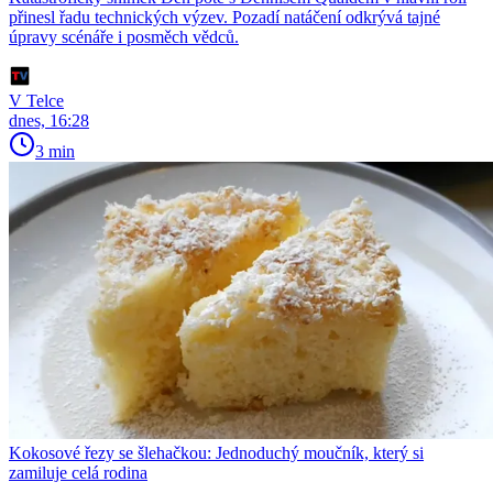
přinesl řadu technických výzev. Pozadí natáčení odkrývá tajné
úpravy scénáře i posměch vědců.
V Telce
dnes, 16:28
3 min
Kokosové řezy se šlehačkou: Jednoduchý moučník, který si
zamiluje celá rodina