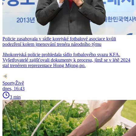
Policie zasahovala v sídle korejské fotbalové asociace kvůli
podezření kolem jmenování trenéra národního týmu
Jihokorejská policie prohledala sídlo fotbalového svazu KFA.
Vyšetřovatelé zajišťovali dokumenty k procesu, jímž se v létě 2024
stal trenérem reprezentace Hong Mjong-po.
SportyŽivě
dnes, 16:43
3 min