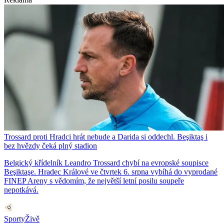
Trossard proti Hradci hrát nebude a Darida si oddechl. Beşiktaş i
bez hvězdy čeká plný stadion
Belgický křídelník Leandro Trossard chybí na evropské soupisce
Beşiktaşe. Hradec Králové ve čtvrtek 6. srpna vybíhá do vyprodané
FINEP Areny s vědomím, že největší letní posilu soupeře
nepotkává.
SportyŽivě