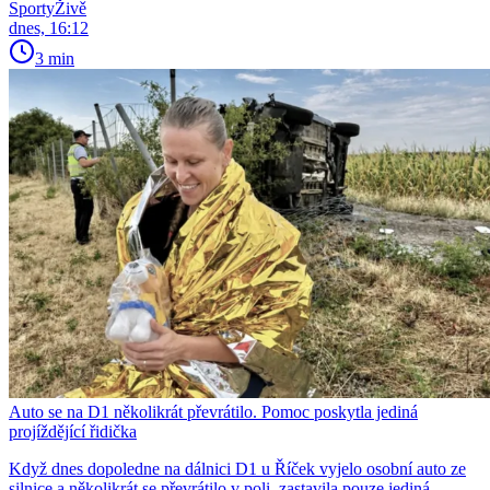
SportyŽivě
dnes, 16:12
3 min
Auto se na D1 několikrát převrátilo. Pomoc poskytla jediná
projíždějící řidička
Když dnes dopoledne na dálnici D1 u Říček vyjelo osobní auto ze
silnice a několikrát se převrátilo v poli, zastavila pouze jediná