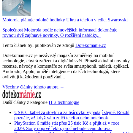
Motorola plánuje odolné hodinky Ultra a telefon v edici Swarovski
Společnost Motorola podle nejnovějších informací dokončuje
rovnou dvě zajímavé novinky. O rozšíření nabídky...
Tento článek byl publikován ze zdrojů
Dotekomanie.cz
Dotekomanie.cz je nezávislý magazín zaměřený na mobilní
technologie, chytrá zařízení a digitální svět. Přináší aktuální novinky,
recenze, návody a komentáře ze světa smartphonů, tabletů, aplikací,
Androidu, Applu, umělé inteligence i dalších technologií, které
ovlivňují každodenní používání...
Všechny články tohoto autora →
Další články z kategorie
IT a technologie
USB-C kabel za stovku a za tisícovku vypadají stejně. Rozdíl
poznáte, až když vám zničí telefon nebo notebook
PlayStation 6 může stát přes 25 tisíc Kč a přijít až v roce
2029. Sony poprvé řeklo, proč nebude cenu dotovat