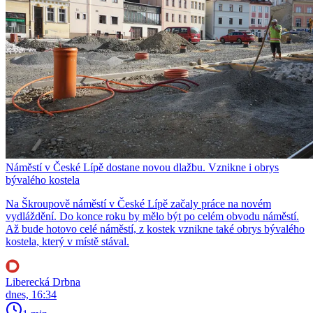
Náměstí v České Lípě dostane novou dlažbu. Vznikne i obrys
bývalého kostela
Na Škroupově náměstí v České Lípě začaly práce na novém
vydláždění. Do konce roku by mělo být po celém obvodu náměstí.
Až bude hotovo celé náměstí, z kostek vznikne také obrys bývalého
kostela, který v místě stával.
Liberecká Drbna
dnes, 16:34