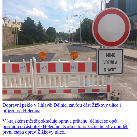
Dopravní peklo v Jihlavě: Dělníci zavřou část Žižkovy ulice i
příjezd od Helenína
V krajském městě pokračuje oprava průtahu, dělníci se opět
posunou o část blíže Helenínu. Kromě toho začne hned v pondělí
první etapa oprav Žižkovy ulice.