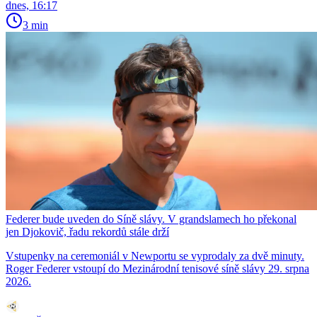
dnes, 16:17
3 min
Federer bude uveden do Síně slávy. V grandslamech ho překonal
jen Djokovič, řadu rekordů stále drží
Vstupenky na ceremoniál v Newportu se vyprodaly za dvě minuty.
Roger Federer vstoupí do Mezinárodní tenisové síně slávy 29. srpna
2026.