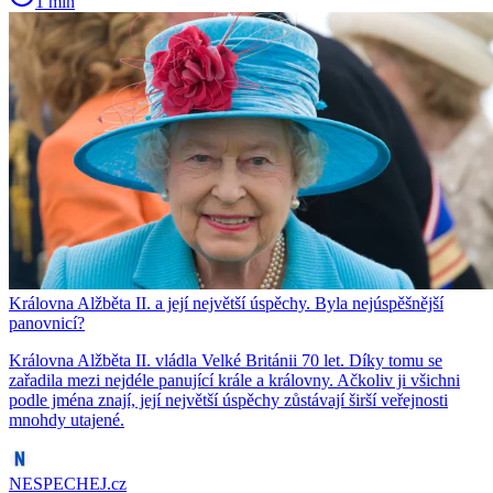
1 min
Královna Alžběta II. a její největší úspěchy. Byla nejúspěšnější
panovnicí?
Královna Alžběta II. vládla Velké Británii 70 let. Díky tomu se
zařadila mezi nejdéle panující krále a královny. Ačkoliv ji všichni
podle jména znají, její největší úspěchy zůstávají širší veřejnosti
mnohdy utajené.
NESPECHEJ.cz