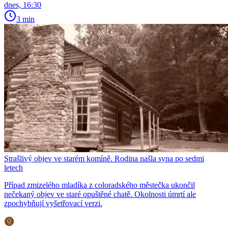
dnes, 16:30
3 min
Strašlivý objev ve starém komíně. Rodina našla syna po sedmi
letech
Případ zmizelého mladíka z coloradského městečka ukončil
nečekaný objev ve staré opuštěné chatě. Okolnosti úmrtí ale
zpochybňují vyšetřovací verzi.