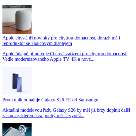
Apple chystá tři novinky pro chytrou domácnost, dorazit má i
reproduktor se 7palcovým displejem
Apple údajně připravuje tři nová zařízení pro chytrou domácnost.
Vedle modernizovaného Apple TV 4K a nové...
První únik odhaluje Galaxy S26 FE od Samsungu
Aktuální modelovou řadu Galaxy S26 by měl již brzy doplnit další
zástupce, kterému za pouhý měsíc vyprší...