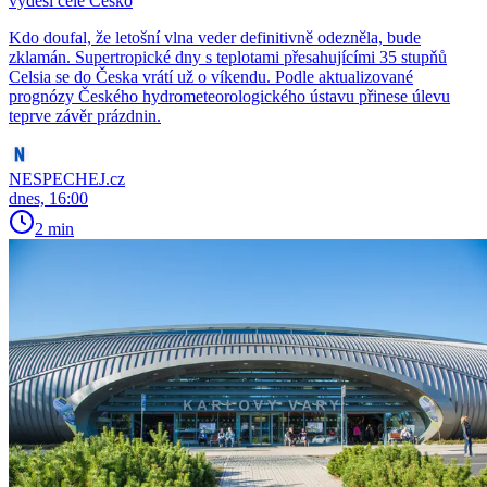
vyděsí celé Česko
Kdo doufal, že letošní vlna veder definitivně odezněla, bude
zklamán. Supertropické dny s teplotami přesahujícími 35 stupňů
Celsia se do Česka vrátí už o víkendu. Podle aktualizované
prognózy Českého hydrometeorologického ústavu přinese úlevu
teprve závěr prázdnin.
NESPECHEJ.cz
dnes, 16:00
2 min