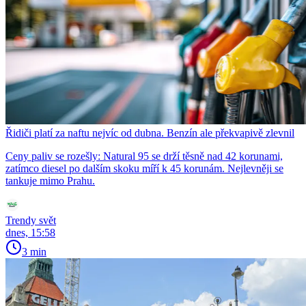
Řidiči platí za naftu nejvíc od dubna. Benzín ale překvapivě zlevnil
Ceny paliv se rozešly: Natural 95 se drží těsně nad 42 korunami,
zatímco diesel po dalším skoku míří k 45 korunám. Nejlevněji se
tankuje mimo Prahu.
Trendy svět
dnes, 15:58
3 min