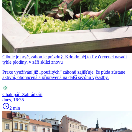
Cibule je pryč, záhon je prázdný. Kdo do něj teď v červenci nasadí
tyhle plodiny, v září sklízí znovu
Praxe využívání již „použitých“ záhonů zajišťuje, že půda zůstane
aktivní, obohacená a připravená na další sezónu výsadby.
Chalupáři-Zahrádkáři
dnes, 16:35
2 min