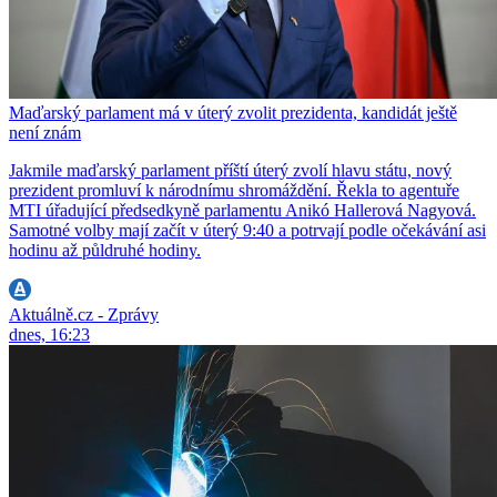
Maďarský parlament má v úterý zvolit prezidenta, kandidát ještě
není znám
Jakmile maďarský parlament příští úterý zvolí hlavu státu, nový
prezident promluví k národnímu shromáždění. Řekla to agentuře
MTI úřadující předsedkyně parlamentu Anikó Hallerová Nagyová.
Samotné volby mají začít v úterý 9:40 a potrvají podle očekávání asi
hodinu až půldruhé hodiny.
Aktuálně.cz - Zprávy
dnes, 16:23