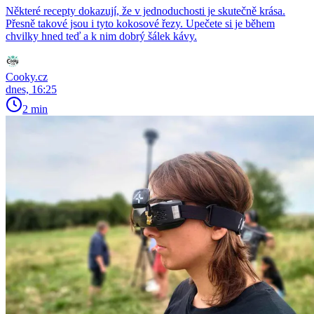
Některé recepty dokazují, že v jednoduchosti je skutečně krása.
Přesně takové jsou i tyto kokosové řezy. Upečete si je během
chvilky hned teď a k nim dobrý šálek kávy.
Cooky.cz
dnes, 16:25
2 min