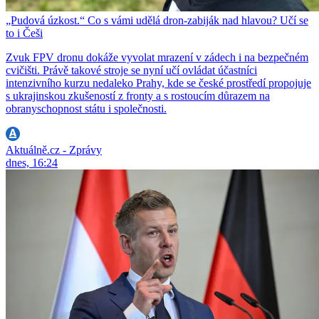
„Pudová úzkost.“ Co s vámi udělá dron-zabiják nad hlavou? Učí se
to i Češi
Zvuk FPV dronu dokáže vyvolat mrazení v zádech i na bezpečném
cvičišti. Právě takové stroje se nyní učí ovládat účastníci
intenzivního kurzu nedaleko Prahy, kde se české prostředí propojuje
s ukrajinskou zkušeností z fronty a s rostoucím důrazem na
obranyschopnost státu i společnosti.
Aktuálně.cz - Zprávy
dnes, 16:24