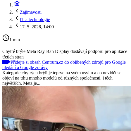
Zajímavosti
IT a technologie
17. 5. 2026, 14:00
1 min
Chytré brýle Meta Ray-Ban Display dostávají podporu pro aplikace
třetích stran
Přidejte si obsah Centrum.cz do oblíbených zdrojů pro Google
hledání a Google zprávy
Kategorie chytrých brýlí je teprve na svém úsvitu a co nevidět se
objeví na trhu mnoho modelů od různých společností, i těch
největších. Meta je...