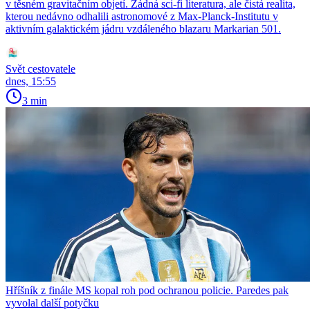
v těsném gravitačním objetí. Žádná sci-fi literatura, ale čistá realita,
kterou nedávno odhalili astronomové z Max-Planck-Institutu v
aktivním galaktickém jádru vzdáleného blazaru Markarian 501.
Svět cestovatele
dnes, 15:55
3 min
Hříšník z finále MS kopal roh pod ochranou policie. Paredes pak
vyvolal další potyčku