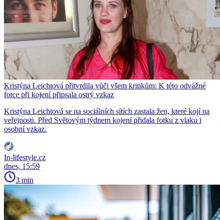
Kristýna Leichtová přitvrdila vůči všem kritikům: K této odvážné
fotce při kojení připsala ostrý vzkaz
Kristýna Leichtová se na sociálních sítích zastala žen, které kojí na
veřejnosti. Před Světovým týdnem kojení přidala fotku z vlaku i
osobní vzkaz.
In-lifestyle.cz
dnes, 15:59
3 min