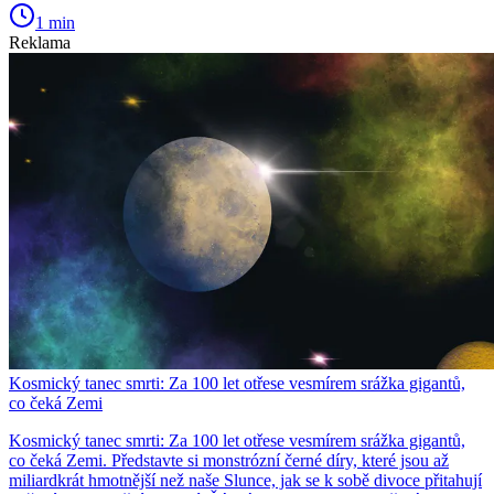
1 min
Reklama
Kosmický tanec smrti: Za 100 let otřese vesmírem srážka gigantů,
co čeká Zemi
Kosmický tanec smrti: Za 100 let otřese vesmírem srážka gigantů,
co čeká Zemi. Představte si monstrózní černé díry, které jsou až
miliardkrát hmotnější než naše Slunce, jak se k sobě divoce přitahují