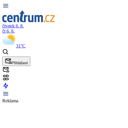
čtvrtek 6. 8.
čt 6. 8.
31°C
Přihlášení
Reklama