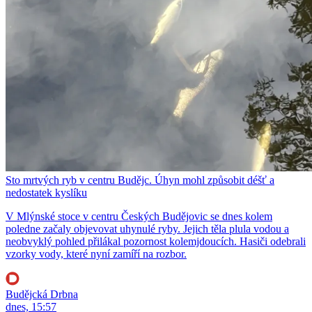
Sto mrtvých ryb v centru Budějc. Úhyn mohl způsobit déšť a
nedostatek kyslíku
V Mlýnské stoce v centru Českých Budějovic se dnes kolem
poledne začaly objevovat uhynulé ryby. Jejich těla plula vodou a
neobvyklý pohled přilákal pozornost kolemjdoucích. Hasiči odebrali
vzorky vody, které nyní zamíří na rozbor.
Budějcká Drbna
dnes, 15:57