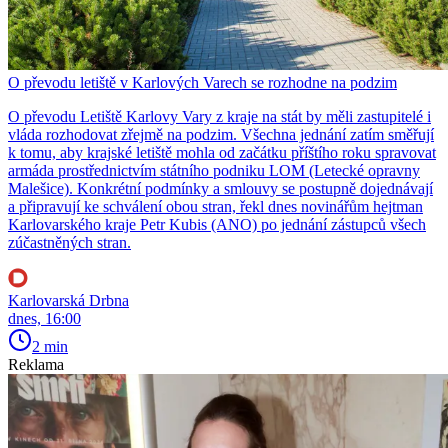
O převodu letiště v Karlových Varech se rozhodne na podzim
O převodu Letiště Karlovy Vary z kraje na stát by měli zastupitelé i
vláda rozhodovat zřejmě na podzim. Všechna jednání zatím směřují
k tomu, aby krajské letiště mohla od začátku příštího roku spravovat
armáda prostřednictvím státního podniku LOM (Letecké opravny
Malešice). Konkrétní podmínky a smlouvy se postupně dojednávají
a připravují ke schválení obou stran, řekl dnes novinářům hejtman
Karlovarského kraje Petr Kubis (ANO) po jednání zástupců všech
zúčastněných stran.
Karlovarská Drbna
dnes, 16:00
2 min
Reklama