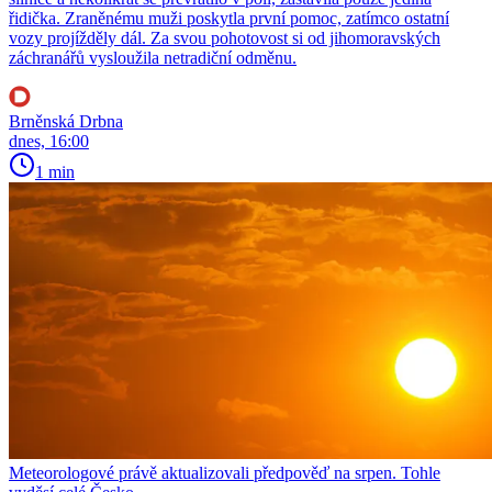
řidička. Zraněnému muži poskytla první pomoc, zatímco ostatní
vozy projížděly dál. Za svou pohotovost si od jihomoravských
záchranářů vysloužila netradiční odměnu.
Brněnská Drbna
dnes, 16:00
1 min
Meteorologové právě aktualizovali předpověď na srpen. Tohle