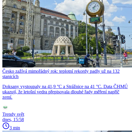
Česko zažívá mimořádný rok: teplotní rekordy padly už na 132
stanicích
Doksany vystoupaly na 41,9 °C a Strážnice na 41 °C. Data ČHMÚ
ukazují, že letošní vedra přepisovala dlouhé řady měření napříč
zemí.
Trendy svět
dnes, 15:58
3 min