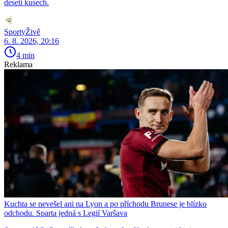
deseti kusech.
SportyŽivě
6. 8. 2026, 20:16
4 min
Reklama
Kuchta se nevešel ani na Lyon a po příchodu Brunese je blízko
odchodu. Sparta jedná s Legií Varšava