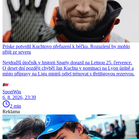
Priske potvrdil Kuchtovo přeřazení k béčku. Rozuzlení by mohlo
přijít ze severu
Nejdražší útočník v historii Sparty dorazil na Letnou 25. července.
O deset dní později chyběl Jan Kuchta v nominaci na Lyon úplně a
místo přípravy na Ligu mistrů odjel trénovat s třetiligovou rezervou.
SportWin
6. 8. 2026, 23:39
2 min
Reklama