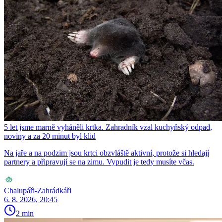
5 let jsme marně vyháněli krtka. Zahradník vzal kuchyňský odpad,
noviny a za 20 minut byl klid
Na jaře a na podzim jsou krtci obzvláště aktivní, protože si hledají
partnery a připravují se na zimu. Vypudit je tedy musíte včas.
Chalupáři-Zahrádkáři
6. 8. 2026, 20:45
2 min