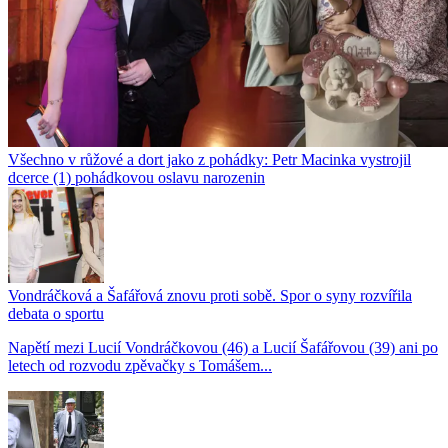
Všechno v růžové a dort jako z pohádky: Petr Macinka vystrojil
dcerce (1) pohádkovou oslavu narozenin
Vondráčková a Šafářová znovu proti sobě. Spor o syny rozvířila
debata o sportu
Napětí mezi Lucií Vondráčkovou (46) a Lucií Šafářovou (39) ani po
letech od rozvodu zpěvačky s Tomášem...