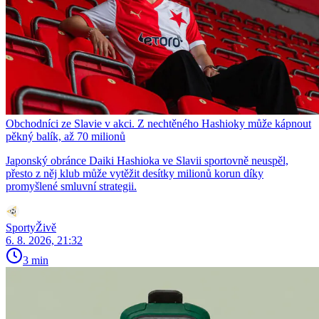
Obchodníci ze Slavie v akci. Z nechtěného Hashioky může kápnout
pěkný balík, až 70 milionů
Japonský obránce Daiki Hashioka ve Slavii sportovně neuspěl,
přesto z něj klub může vytěžit desítky milionů korun díky
promyšlené smluvní strategii.
SportyŽivě
6. 8. 2026, 21:32
3 min