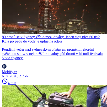
89 dronů se v Sydney zřítilo mezi diváky. Jeden stojí přes 60 tisíc
Kč a po pádu do vody je úplně na odpis
Pondělní večer nad sydneyským přístavem proměnil rekordní
světelnou show v nejdražší hromadný pád dronů v historii festivalu
Vivid Sydney.
Mobify.cz
6. 8. 2026, 21:56
4 min