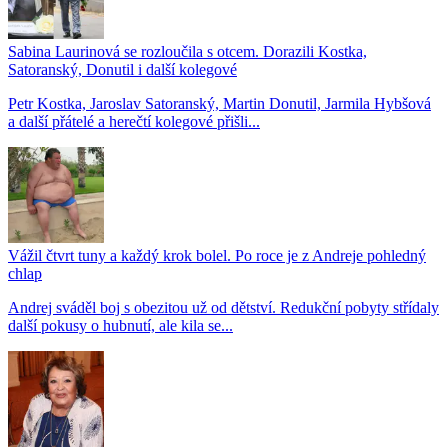
Sabina Laurinová se rozloučila s otcem. Dorazili Kostka,
Satoranský, Donutil i další kolegové
Petr Kostka, Jaroslav Satoranský, Martin Donutil, Jarmila Hybšová
a další přátelé a herečtí kolegové přišli...
Vážil čtvrt tuny a každý krok bolel. Po roce je z Andreje pohledný
chlap
Andrej sváděl boj s obezitou už od dětství. Redukční pobyty střídaly
další pokusy o hubnutí, ale kila se...