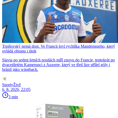
Trpišovský nemá dost. Ve Francii loví rychlíka Mandengueho, který
ovládá obranu i útok
Slavia po sedmi letních posilách míří znovu do Francie, tentokrát po
dvacetiletém Kamerunci z Auxerre, který ve třetí lize střílel góly i
bránil jako wingback.
SportyŽivě
6. 8. 2026, 22:05
3 min