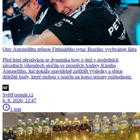
Otec Antonelliho trénuje Fittipaldiho syna: Brazilec vychvaluje lídra
Před letní přestávkou se dynamika boje o titul v posledních
závodních víkendech otočila ve prospěch Andrey Kimiho
Antonelliho. Ital dokáže pravidelně zajíždět výsledky a sbírat
důležité body, které mohou v součtu na konci sezony rozhodnout.
SvětFormule.cz
6. 8. 2026, 22:47
1 min