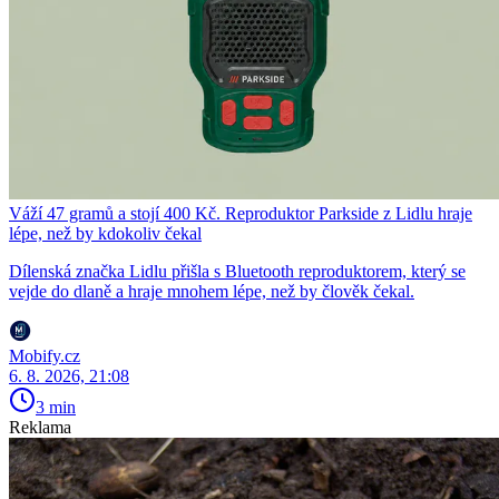
Váží 47 gramů a stojí 400 Kč. Reproduktor Parkside z Lidlu hraje
lépe, než by kdokoliv čekal
Dílenská značka Lidlu přišla s Bluetooth reproduktorem, který se
vejde do dlaně a hraje mnohem lépe, než by člověk čekal.
Mobify.cz
6. 8. 2026, 21:08
3 min
Reklama