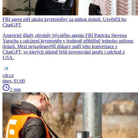
FBI agent měl ukrást kryptoměny za milion dolarů. Usvědčil ho
ChatGPT
Americké úřady obvinily bývalého agenta FBI Patricka Stevena
Yarocha z odcizení kryptoměn v hodnotě přibližně jednoho milionu
dolarů. Mezi nejzajímavější důkazy patří jeho konverzace s
ChatGPT, ve kterých údajně řešil investování peněz i odchod z
USA.
cdr.cz
dnes, 01:00
2 min