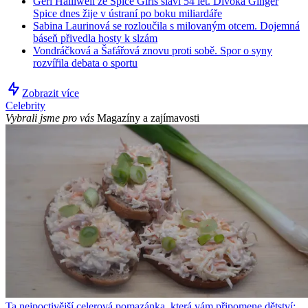
Geri Halliwell ze Spice Girls slaví 54 let. Divoká Ginger
Spice dnes žije v ústraní po boku miliardáře
Sabina Laurinová se rozloučila s milovaným otcem. Dojemná
báseň přivedla hosty k slzám
Vondráčková a Šafářová znovu proti sobě. Spor o syny
rozvířila debata o sportu
Zobrazit více
Celebrity
Vybrali jsme pro vás
Magazíny a zajímavosti
Ta nejpoctivější celerová pomazánka, která vám připomene dětství: