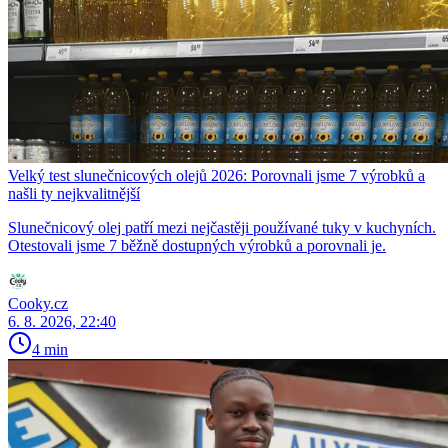
Velký test slunečnicových olejů 2026: Porovnali jsme 7 výrobků a
našli ty nejkvalitnější
Slunečnicový olej patří mezi nejčastěji používané tuky v kuchyních.
Otestovali jsme 7 běžně dostupných výrobků a porovnali je.
Cooky.cz
6. 8. 2026, 22:40
4 min