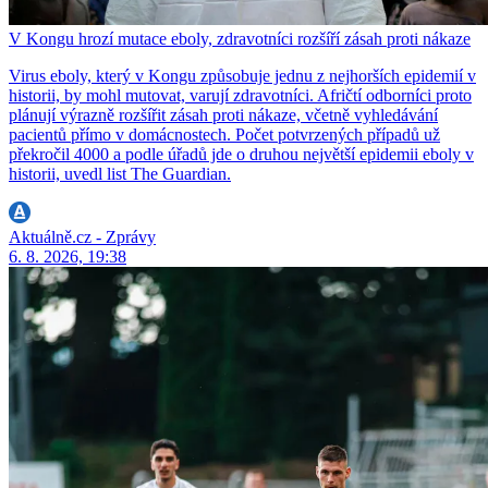
V Kongu hrozí mutace eboly, zdravotníci rozšíří zásah proti nákaze
Virus eboly, který v Kongu způsobuje jednu z nejhorších epidemií v
historii, by mohl mutovat, varují zdravotníci. Afričtí odborníci proto
plánují výrazně rozšířit zásah proti nákaze, včetně vyhledávání
pacientů přímo v domácnostech. Počet potvrzených případů už
překročil 4000 a podle úřadů jde o druhou největší epidemii eboly v
historii, uvedl list The Guardian.
Aktuálně.cz - Zprávy
6. 8. 2026, 19:38