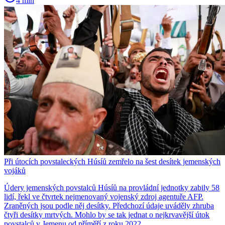
4 min
Při útocích povstaleckých Húsíů zemřelo na šest desítek jemenských
vojáků
Údery jemenských povstalců Húsíů na provládní jednotky zabily 58
lidí, řekl ve čtvrtek nejmenovaný vojenský zdroj agentuře AFP.
Zraněných jsou podle něj desítky. Předchozí údaje uváděly zhruba
čtyři desítky mrtvých. Mohlo by se tak jednat o nejkrvavější útok
povstalců v Jemenu od příměří z roku 2022.