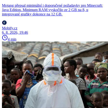
Mojang přepsal minimální i doporučené požadavky pro Minecraft:
Java Edition. Minimum RAM vyskočilo ze 2 GB na 8, u
integrované grafiky dokonce na 12 GB.
Mobify.cz
6. 8. 2026, 19:46
4 min