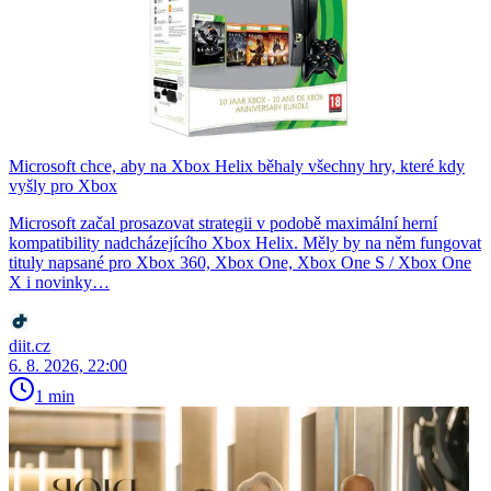
Microsoft chce, aby na Xbox Helix běhaly všechny hry, které kdy
vyšly pro Xbox
Microsoft začal prosazovat strategii v podobě maximální herní
kompatibility nadcházejícího Xbox Helix. Měly by na něm fungovat
tituly napsané pro Xbox 360, Xbox One, Xbox One S / Xbox One
X i novinky…
diit.cz
6. 8. 2026, 22:00
1 min