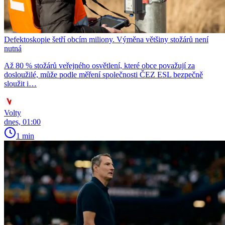
Defektoskopie šetří obcím miliony. Výměna většiny stožárů není
nutná
Až 80 % stožárů veřejného osvětlení, které obce považují za
dosloužilé, může podle měření společnosti ČEZ ESL bezpečně
sloužit i…
Volty
dnes, 01:00
1 min