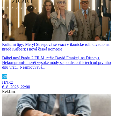
Kulturní tipy: Meryl Streepová se vrací v ikonické roli, divadlo na
hradě Kašperk i nová česká komedie
Ďábel nosí Pradu 2 FILM, režie David Frankel, na Disney+
Nekompromisní svět vysoké módy se po dvaceti letech od prvního
dílu vrátil. Nesmlouvavá...
HN.cz
6. 8. 2026, 22:00
Reklama