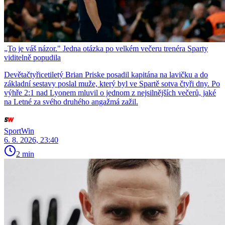
„To je váš názor." Jedna otázka po velkém večeru trenéra Sparty
viditelně popudila
Devětačtyřicetiletý Brian Priske posadil kapitána na lavičku a do
základní sestavy poslal muže, který byl ve Spartě sotva čtyři dny. Po
výhře 2:1 nad Lyonem mluvil o jednom z nejsilnějších večerů, jaké
na Letné za svého druhého angažmá zažil.
SportWin
6. 8. 2026, 23:40
2 min