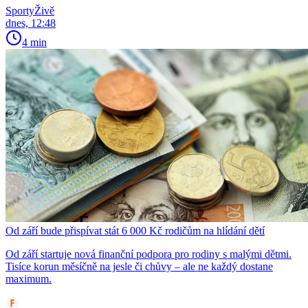
SportyŽivě
dnes, 12:48
4 min
Od září bude přispívat stát 6 000 Kč rodičům na hlídání dětí
Od září startuje nová finanční podpora pro rodiny s malými dětmi.
Tisíce korun měsíčně na jesle či chůvy – ale ne každý dostane
maximum.