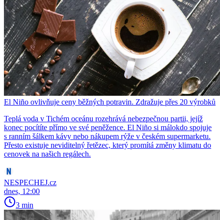
El Niño ovlivňuje ceny běžných potravin. Zdražuje přes 20 výrobků
Teplá voda v Tichém oceánu rozehrává nebezpečnou partii, jejíž
konec pocítíte přímo ve své peněžence. El Niño si málokdo spojuje
s ranním šálkem kávy nebo nákupem rýže v českém supermarketu.
Přesto existuje neviditelný řetězec, který promítá změny klimatu do
cenovek na našich regálech.
NESPECHEJ.cz
dnes, 12:00
3 min