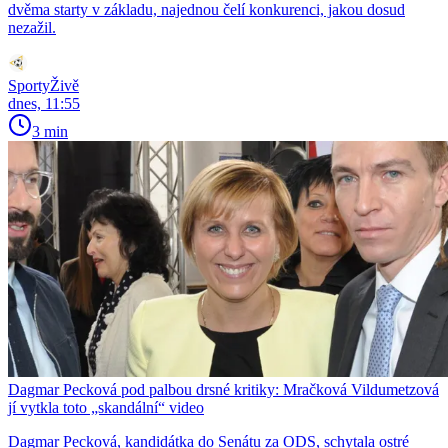
dvěma starty v základu, najednou čelí konkurenci, jakou dosud
nezažil.
SportyŽivě
dnes, 11:55
3 min
Dagmar Pecková pod palbou drsné kritiky: Mračková Vildumetzová
jí vytkla toto „skandální“ video
Dagmar Pecková, kandidátka do Senátu za ODS, schytala ostré