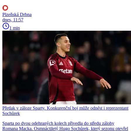
Plzeňská Drbna
dnes, 11:57
1 min
Přetlak v záloze Sparty. Konkurenční boj může odnést i reprezentant
Sochůrek
Sparta po dvou odehraných kolech přivedla do středu zálohy
Romana Macka. Osmnáctiletý Hugo Sochůrek, který sezonu otevřel