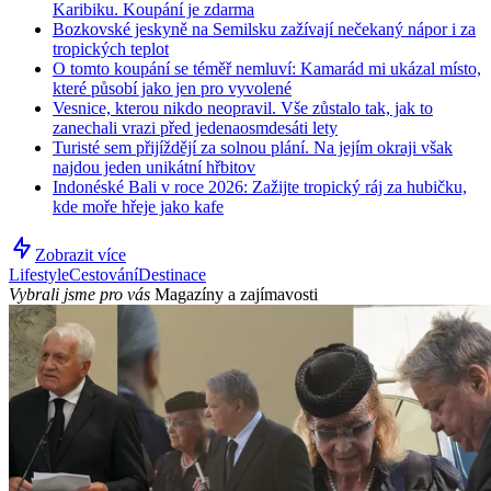
Karibiku. Koupání je zdarma
Bozkovské jeskyně na Semilsku zažívají nečekaný nápor i za
tropických teplot
O tomto koupání se téměř nemluví: Kamarád mi ukázal místo,
které působí jako jen pro vyvolené
Vesnice, kterou nikdo neopravil. Vše zůstalo tak, jak to
zanechali vrazi před jedenaosmdesáti lety
Turisté sem přijíždějí za solnou plání. Na jejím okraji však
najdou jeden unikátní hřbitov
Indonéské Bali v roce 2026: Zažijte tropický ráj za hubičku,
kde moře hřeje jako kafe
Zobrazit více
Lifestyle
Cestování
Destinace
Vybrali jsme pro vás
Magazíny a zajímavosti