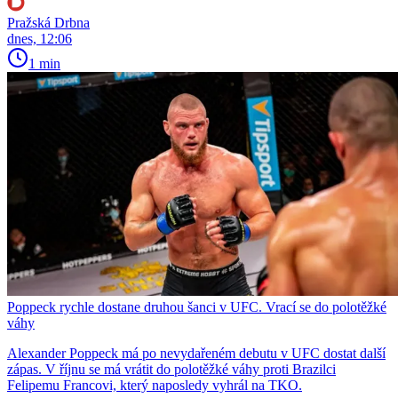
Pražská Drbna
dnes, 12:06
1 min
Poppeck rychle dostane druhou šanci v UFC. Vrací se do polotěžké
váhy
Alexander Poppeck má po nevydařeném debutu v UFC dostat další
zápas. V říjnu se má vrátit do polotěžké váhy proti Brazilci
Felipemu Francovi, který naposledy vyhrál na TKO.