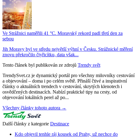
Ve Strážnici naměřili 41 °C. Moravský rekord padl třetí den za
sebou
Jih Moravy byl ve středu největší výhní v Česku. Strážnické měření
znovu překročilo čtyřicítku, data však...
Tento článek byl publikován ze zdrojů
Trendy svět
TrendySvet.cz je dynamický portál pro všechny milovníky cestování
a objevování – doma i po celém světě. Přináší čtivé a inspirativní
články o aktuálních trendech v cestování, skrytých klenotech i
osvědčených destinacích. Nabízí praktické tipy na cesty, od
objevování lokálních perel až po...
Všechny články tohoto autora →
Další články z kategorie
Destinace
Kdo objevil tenhle ráj kousek od Prahy, už nechce do