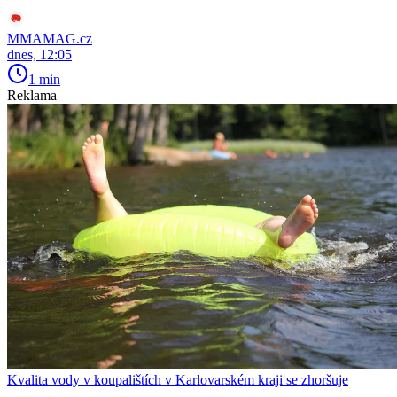
MMAMAG.cz
dnes, 12:05
1 min
Reklama
Kvalita vody v koupalištích v Karlovarském kraji se zhoršuje