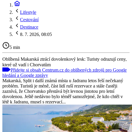
Lifestyle
Cestování
Destinace
8. 7. 2026, 08:05
5 min
Oblíbená Makarská ztrácí dovolenkový lesk: Turisty odrazují ceny,
které už vadí i Chorvatům
Přidejte si obsah Centrum.cz do oblíbených zdrojů pro Google
hledání a Google zprávy
Makarská, Split i další známá místa u Jadranu letos řeší nečekaný
problém. Turistů je méně, část lidí ruší rezervace a stále častěji
zaznívá, že Chorvatsko přestává být levnou jistotou pro letní
dovolenou. Ještě nedávno bylo téměř samozřejmé, že kdo chtěl v
létě k Jadranu, musel s rezervací...