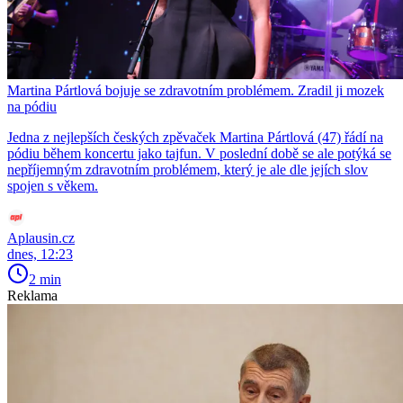
Martina Pártlová bojuje se zdravotním problémem. Zradil ji mozek
na pódiu
Jedna z nejlepších českých zpěvaček Martina Pártlová (47) řádí na
pódiu během koncertu jako tajfun. V poslední době se ale potýká se
nepříjemným zdravotním problémem, který je ale dle jejích slov
spojen s věkem.
Aplausin.cz
dnes, 12:23
2 min
Reklama