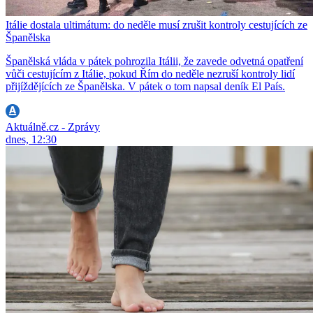
Itálie dostala ultimátum: do neděle musí zrušit kontroly cestujících ze
Španělska
Španělská vláda v pátek pohrozila Itálii, že zavede odvetná opatření
vůči cestujícím z Itálie, pokud Řím do neděle nezruší kontroly lidí
přijíždějících ze Španělska. V pátek o tom napsal deník El País.
Aktuálně.cz - Zprávy
dnes, 12:30