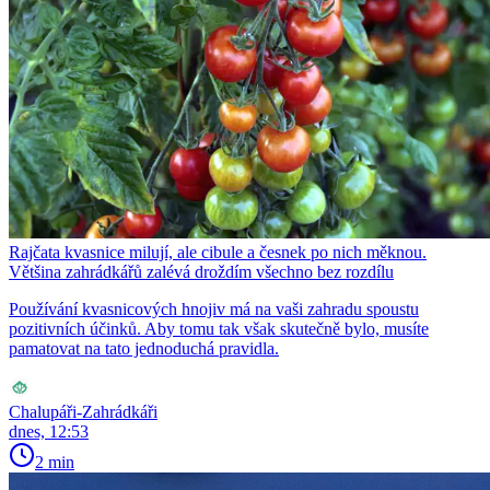
Rajčata kvasnice milují, ale cibule a česnek po nich měknou.
Většina zahrádkářů zalévá droždím všechno bez rozdílu
Používání kvasnicových hnojiv má na vaši zahradu spoustu
pozitivních účinků. Aby tomu tak však skutečně bylo, musíte
pamatovat na tato jednoduchá pravidla.
Chalupáři-Zahrádkáři
dnes, 12:53
2 min