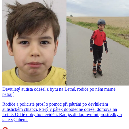
Devítiletý autista odešel z bytu na Letné, rodiče po něm marně
pátrají
Rodiče a policisté prosí o pomoc při pátrání po devítiletém
autistickém chlapci, který v pátek dopoledne odešel domova na
Letné. Od té doby ho neviděli. Rád jezdí dopravními prostředky a
také výtahem.