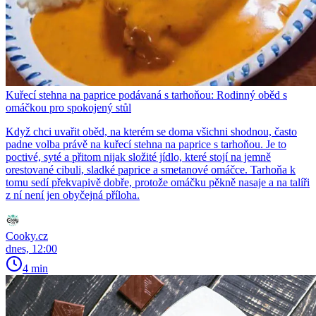
Kuřecí stehna na paprice podávaná s tarhoňou: Rodinný oběd s
omáčkou pro spokojený stůl
Když chci uvařit oběd, na kterém se doma všichni shodnou, často
padne volba právě na kuřecí stehna na paprice s tarhoňou. Je to
poctivé, syté a přitom nijak složité jídlo, které stojí na jemně
orestované cibuli, sladké paprice a smetanové omáčce. Tarhoňa k
tomu sedí překvapivě dobře, protože omáčku pěkně nasaje a na talíři
z ní není jen obyčejná příloha.
Cooky.cz
dnes, 12:00
4 min