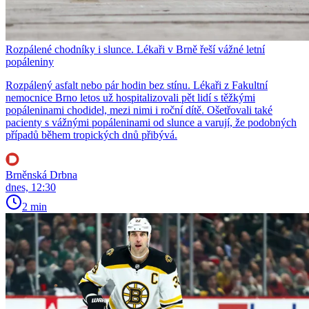
Rozpálené chodníky i slunce. Lékaři v Brně řeší vážné letní
popáleniny
Rozpálený asfalt nebo pár hodin bez stínu. Lékaři z Fakultní
nemocnice Brno letos už hospitalizovali pět lidí s těžkými
popáleninami chodidel, mezi nimi i roční dítě. Ošetřovali také
pacienty s vážnými popáleninami od slunce a varují, že podobných
případů během tropických dnů přibývá.
Brněnská Drbna
dnes, 12:30
2 min