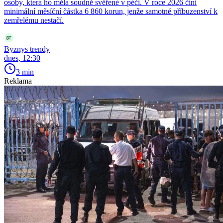
osoby, která ho měla soudně svěřené v péči. V roce 2026 činí
minimální měsíční částka 6 860 korun, jenže samotné příbuzenství k
zemřelému nestačí.
Byznys trendy
dnes, 12:30
3 min
Reklama