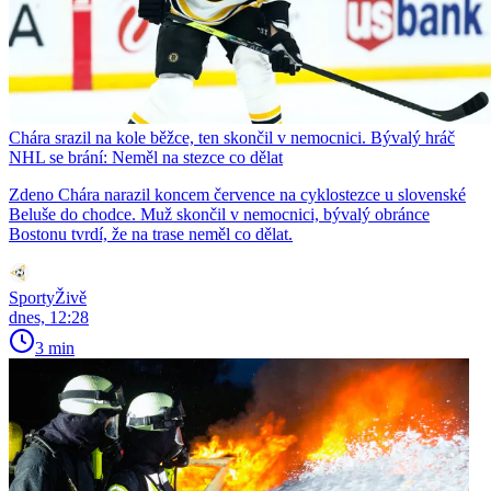
Chára srazil na kole běžce, ten skončil v nemocnici. Bývalý hráč
NHL se brání: Neměl na stezce co dělat
Zdeno Chára narazil koncem července na cyklostezce u slovenské
Beluše do chodce. Muž skončil v nemocnici, bývalý obránce
Bostonu tvrdí, že na trase neměl co dělat.
SportyŽivě
dnes, 12:28
3 min