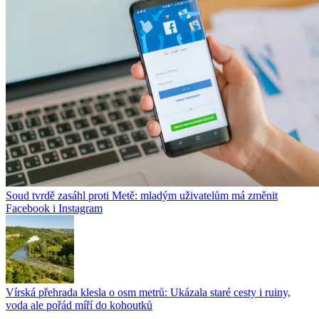
Soud tvrdě zasáhl proti Metě: mladým uživatelům má změnit
Facebook i Instagram
Vírská přehrada klesla o osm metrů: Ukázala staré cesty i ruiny,
voda ale pořád míří do kohoutků