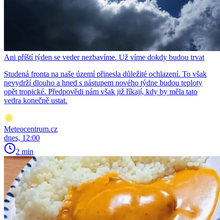
Ani příští týden se veder nezbavíme. Už víme dokdy budou trvat
Studená fronta na naše území přinesla důležité ochlazení. To však
nevydrží dlouho a hned s nástupem nového týdne budou teploty
opět tropické. Předpovědi nám však již říkají, kdy by měla tato
vedra konečně ustat.
Meteocentrum.cz
dnes, 12:00
2 min