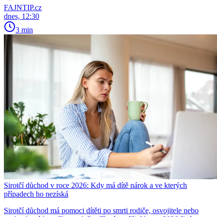
FAJNTIP.cz
dnes, 12:30
3 min
Sirotčí důchod v roce 2026: Kdy má dítě nárok a ve kterých
případech ho nezíská
Sirotčí důchod má pomoci dítěti po smrti rodiče, osvojitele nebo