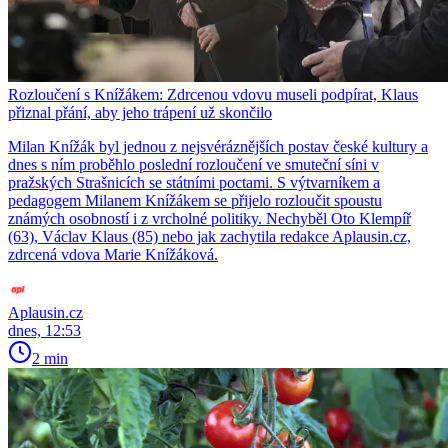
Rozloučení s Knížákem: Zdrcenou vdovu museli podpírat, Klaus
přiznal přání, aby jeho trápení už skončilo
Milan Knížák byl jednou z nejsvéráznějších postav české kultury a
dnes s ním proběhlo poslední rozloučení ve smuteční síni v
pražských Strašnicích se státními poctami. S výtvarníkem a
pedagogem Milanem Knížákem se přijelo rozloučit spoustu
známých osobností i z vrcholné politiky. Nechyběl Oto Klempíř
(63), Václav Klaus (85) nebo jak zachytila redakce Aplausin.cz,
zdrcená vdova Marie Knížáková.
Aplausin.cz
dnes, 12:53
2 min