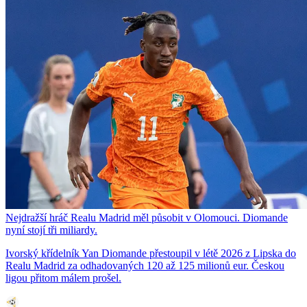
Nejdražší hráč Realu Madrid měl působit v Olomouci. Diomande
nyní stojí tři miliardy.
Ivorský křídelník Yan Diomande přestoupil v létě 2026 z Lipska do
Realu Madrid za odhadovaných 120 až 125 milionů eur. Českou
ligou přitom málem prošel.