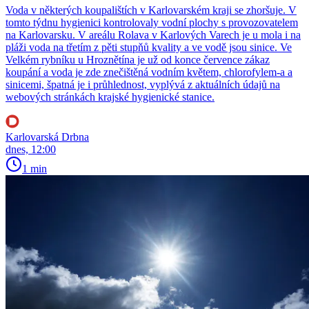
Voda v některých koupalištích v Karlovarském kraji se zhoršuje. V
tomto týdnu hygienici kontrolovaly vodní plochy s provozovatelem
na Karlovarsku. V areálu Rolava v Karlových Varech je u mola i na
pláži voda na třetím z pěti stupňů kvality a ve vodě jsou sinice. Ve
Velkém rybníku u Hroznětína je už od konce července zákaz
koupání a voda je zde znečištěná vodním květem, chlorofylem-a a
sinicemi, špatná je i průhlednost, vyplývá z aktuálních údajů na
webových stránkách krajské hygienické stanice.
Karlovarská Drbna
dnes, 12:00
1 min