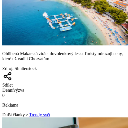
Oblíbená Makarská ztrácí dovolenkový lesk: Turisty odrazují ceny,
které už vadí i Chorvatům
Zdroj
:
Shutterstock
Sdílet
Denní
výzva
0
Reklama
Další články z
Trendy svět