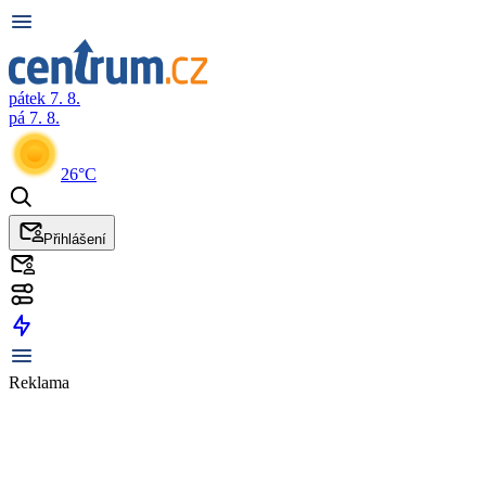
pátek 7. 8.
pá 7. 8.
26°C
Přihlášení
Reklama