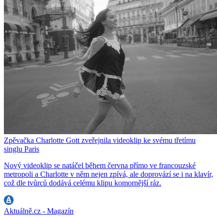
Zpěvačka Charlotte Gott zveřejnila videoklip ke svému třetímu
singlu Paris
Nový videoklip se natáčel během června přímo ve francouzské
metropoli a Charlotte v něm nejen zpívá, ale doprovází se i na klavír,
což dle tvůrců dodává celému klipu komornější ráz.
Aktuálně.cz - Magazín