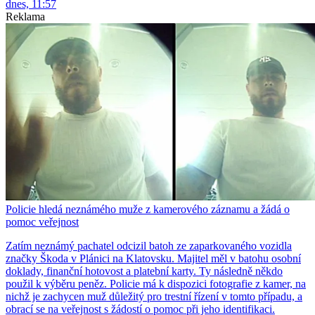
dnes, 11:57
Reklama
Policie hledá neznámého muže z kamerového záznamu a žádá o
pomoc veřejnost
Zatím neznámý pachatel odcizil batoh ze zaparkovaného vozidla
značky Škoda v Plánici na Klatovsku. Majitel měl v batohu osobní
doklady, finanční hotovost a platební karty. Ty následně někdo
použil k výběru peněz. Policie má k dispozici fotografie z kamer, na
nichž je zachycen muž důležitý pro trestní řízení v tomto případu, a
obrací se na veřejnost s žádostí o pomoc při jeho identifikaci.