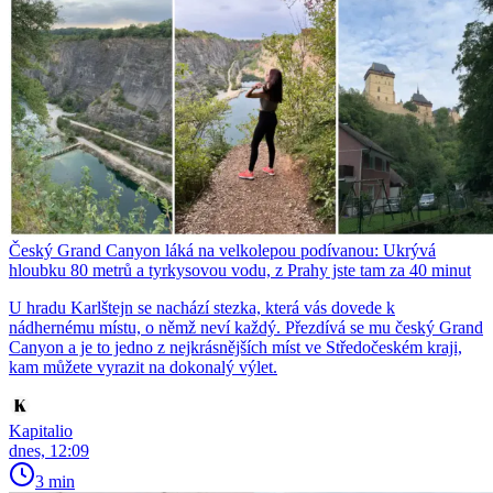
Český Grand Canyon láká na velkolepou podívanou: Ukrývá
hloubku 80 metrů a tyrkysovou vodu, z Prahy jste tam za 40 minut
U hradu Karlštejn se nachází stezka, která vás dovede k
nádhernému místu, o němž neví každý. Přezdívá se mu český Grand
Canyon a je to jedno z nejkrásnějších míst ve Středočeském kraji,
kam můžete vyrazit na dokonalý výlet.
Kapitalio
dnes, 12:09
3 min