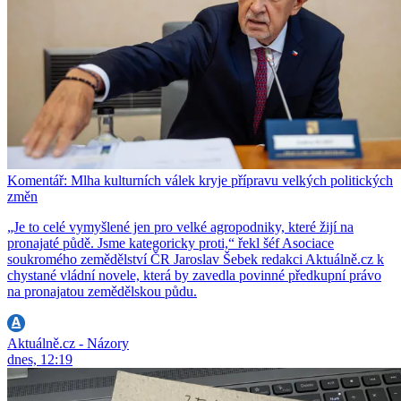
Komentář: Mlha kulturních válek kryje přípravu velkých politických
změn
„Je to celé vymyšlené jen pro velké agropodniky, které žijí na
pronajaté půdě. Jsme kategoricky proti,“ řekl šéf Asociace
soukromého zemědělství ČR Jaroslav Šebek redakci Aktuálně.cz k
chystané vládní novele, která by zavedla povinné předkupní právo
na pronajatou zemědělskou půdu.
Aktuálně.cz - Názory
dnes, 12:19