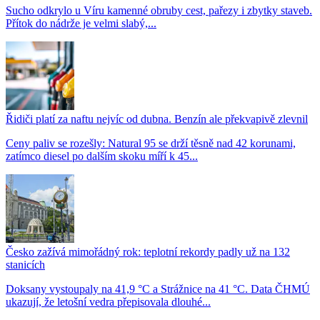
Sucho odkrylo u Víru kamenné obruby cest, pařezy i zbytky staveb.
Přítok do nádrže je velmi slabý,...
Řidiči platí za naftu nejvíc od dubna. Benzín ale překvapivě zlevnil
Ceny paliv se rozešly: Natural 95 se drží těsně nad 42 korunami,
zatímco diesel po dalším skoku míří k 45...
Česko zažívá mimořádný rok: teplotní rekordy padly už na 132
stanicích
Doksany vystoupaly na 41,9 °C a Strážnice na 41 °C. Data ČHMÚ
ukazují, že letošní vedra přepisovala dlouhé...