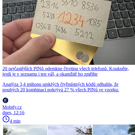
20 nejčastějších PINů odemkne čtvrtinu všech telefonů. Koukněte,
jestli je v seznamu i ten váš, a okamžitě ho změňte
Analýza 3,4 milionu uniklých čtyřmístných kódů odhalila, že
pouhých 20 kombinací pokrývá 27 % všech PINů ve vzorku.
Mobify.cz
dnes, 12:16
4 min