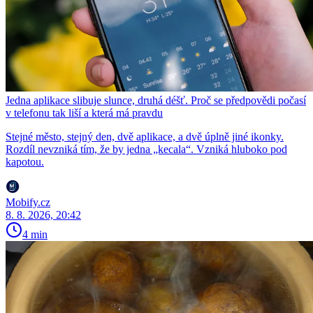
Jedna aplikace slibuje slunce, druhá déšť. Proč se předpovědi počasí
v telefonu tak liší a která má pravdu
Stejné město, stejný den, dvě aplikace, a dvě úplně jiné ikonky.
Rozdíl nevzniká tím, že by jedna „kecala“. Vzniká hluboko pod
kapotou.
Mobify.cz
8. 8. 2026, 20:42
4 min