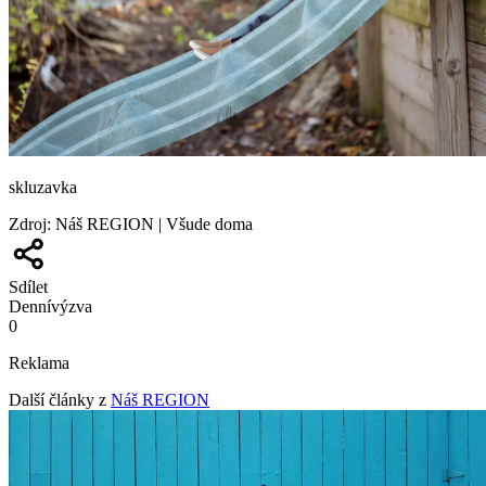
skluzavka
Zdroj
:
Náš REGION | Všude doma
Sdílet
Denní
výzva
0
Reklama
Další články z
Náš REGION