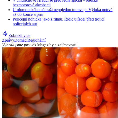
V Jindřichově Hradci se předvedla špička v letecké
bezmotorové akrobacii
U olomouckého nádraží nepojedou tramvaje. Výluka potrvá
až do konce srpna
Policejní honička jako z filmu. Řidič ujížděl před trojicí
policejních aut
Zobrazit více
Zprávy
Domácí
Regionální
Vybrali jsme pro vás
Magazíny a zajímavosti