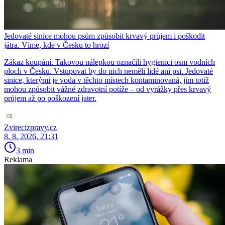
Jedovaté sinice mohou psům způsobit krvavý průjem i poškodit
játra. Víme, kde v Česku to hrozí
Zákaz koupání. Takovou nálepkou označili hygienici osm vodních
ploch v Česku. Vstupovat by do nich neměli lidé ani psi. Jedovaté
sinice, kterými je voda v těchto místech kontaminovaná, jim totiž
mohou způsobit vážné zdravotní potíže – od vyrážky přes krvavý
průjem až po poškození jater.
Zvirecizpravy.cz
8. 8. 2026, 21:31
3 min
Reklama