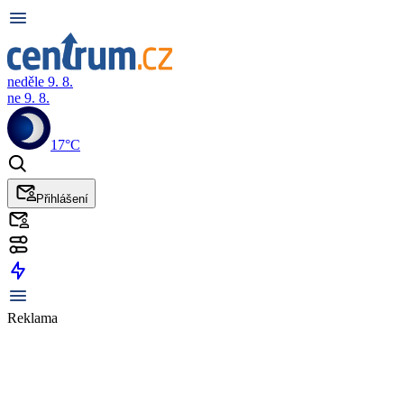
neděle 9. 8.
ne 9. 8.
17°C
Přihlášení
Reklama