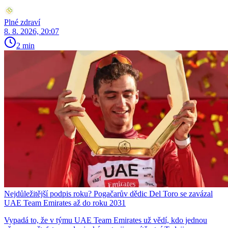
Plné zdraví
8. 8. 2026, 20:07
2 min
Nejdůležitější podpis roku? Pogačarův dědic Del Toro se zavázal
UAE Team Emirates až do roku 2031
Vypadá to, že v týmu UAE Team Emirates už vědí, kdo jednou