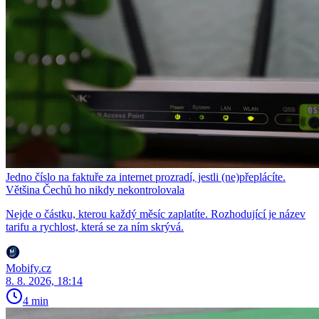
Jedno číslo na faktuře za internet prozradí, jestli (ne)přeplácíte.
Většina Čechů ho nikdy nekontrolovala
Nejde o částku, kterou každý měsíc zaplatíte. Rozhodující je název
tarifu a rychlost, která se za ním skrývá.
Mobify.cz
8. 8. 2026, 18:14
4 min