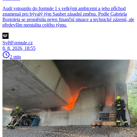
Audi vstoupilo do formule 1 s velkými ambicemi a jeho příchod
znamenal pro bývalý tým Sauber zásadní změnu. Podle Gabriela
Bortoleta se proměnila nejen finanční situace a technické zázemí, ale
především mentalita celého týmu.
SvětFormule.cz
8. 8. 2026, 18:55
2 min