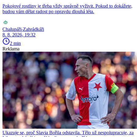
Pokojové rostliny je třeba vždy správně vyživit. Pokud to dokážete,
budou vám dělat radost po opravdu dlouhá léta.
Chalupáři-Zahrádkáři
8. 8. 2026, 19:32
2 min
Reklama
Ukazuje se, proč Slavia Bořila odstavila. Tělo už nespolupracuje, za