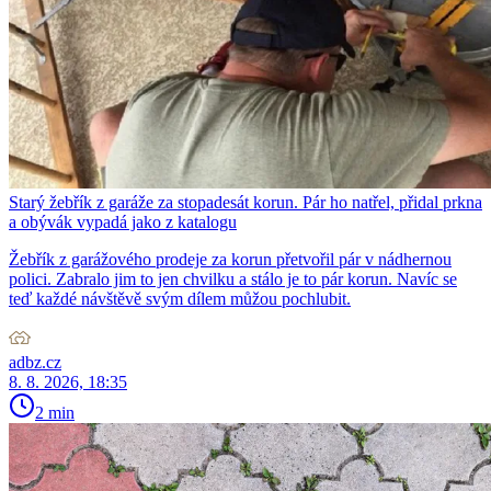
Starý žebřík z garáže za stopadesát korun. Pár ho natřel, přidal prkna
a obývák vypadá jako z katalogu
Žebřík z garážového prodeje za korun přetvořil pár v nádhernou
polici. Zabralo jim to jen chvilku a stálo je to pár korun. Navíc se
teď každé návštěvě svým dílem můžou pochlubit.
adbz.cz
8. 8. 2026, 18:35
2 min