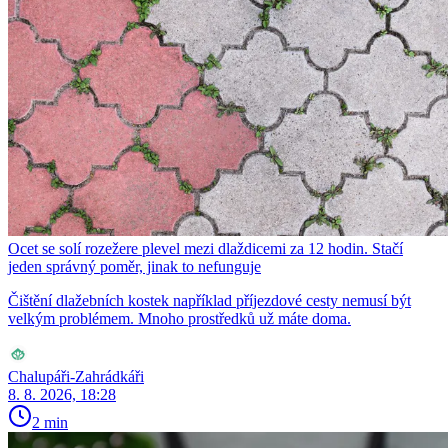
Ocet se solí rozežere plevel mezi dlaždicemi za 12 hodin. Stačí
jeden správný poměr, jinak to nefunguje
Čištění dlažebních kostek například příjezdové cesty nemusí být
velkým problémem. Mnoho prostředků už máte doma.
Chalupáři-Zahrádkáři
8. 8. 2026, 18:28
2 min