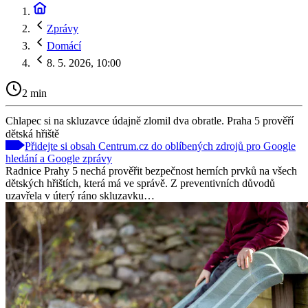
Zprávy
Domácí
8. 5. 2026, 10:00
2 min
Chlapec si na skluzavce údajně zlomil dva obratle. Praha 5 prověří
dětská hřiště
Přidejte si obsah Centrum.cz do oblíbených zdrojů pro Google
hledání a Google zprávy
Radnice Prahy 5 nechá prověřit bezpečnost herních prvků na všech
dětských hřištích, která má ve správě. Z preventivních důvodů
uzavřela v úterý ráno skluzavku…