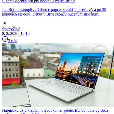
Liberec odehrál jen půl hodiny a musel střídat
Jan Bořil nastoupil za Liberec poprvé v základní sestavě, a po 35
minutách šel dolů. Debut v Brně skončil nuceným střídáním.
SportyŽivě
8. 8. 2026, 19:19
3 min
Nabíječku už v krabici notebooku nenajdete. EU donutila výrobce