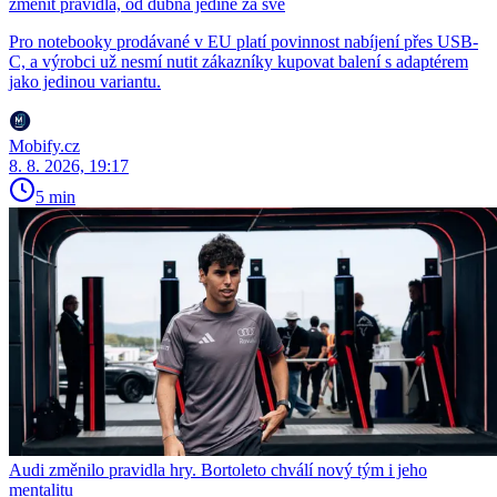
změnit pravidla, od dubna jedině za své
Pro notebooky prodávané v EU platí povinnost nabíjení přes USB-
C, a výrobci už nesmí nutit zákazníky kupovat balení s adaptérem
jako jedinou variantu.
Mobify.cz
8. 8. 2026, 19:17
5 min
Audi změnilo pravidla hry. Bortoleto chválí nový tým i jeho
mentalitu