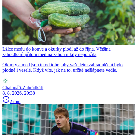
Lžíce medu do konve a okurky plodí až do října. Většina
zahrádkářů přitom med na záhon nikdy nepoužila
Okurky a med jsou tu od toho, aby vaše letní zahradničení bylo
plodné i veselé. Když víte, jak na to, určitě nešlápnete vedle.
Chalupáři-Zahrádkáři
8. 8. 2026, 20:38
2 min