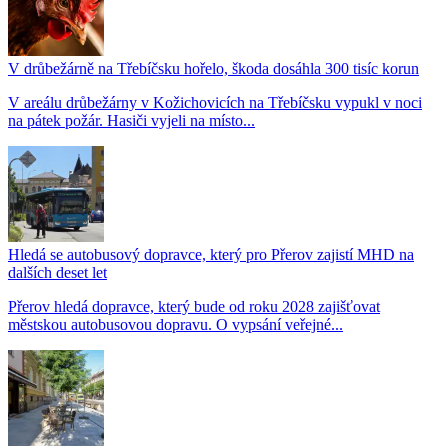
V drůbežárně na Třebíčsku hořelo, škoda dosáhla 300 tisíc korun
V areálu drůbežárny v Kožichovicích na Třebíčsku vypukl v noci
na pátek požár. Hasiči vyjeli na místo...
Hledá se autobusový dopravce, který pro Přerov zajistí MHD na
dalších deset let
Přerov hledá dopravce, který bude od roku 2028 zajišťovat
městskou autobusovou dopravu. O vypsání veřejné...