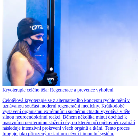
Kryoterapie celého těla: Regenerace a prevence vyhoření
Celotělová kryoterapie se z alternativního konceptu rychle mění v
uznávanou součást moderní regenerační medicíny. Krátkodobé
vystavení organismu extrémnímu suchému chladu vyvolává v těle
silnou neuroendokrinní reakci. Během několika minut dochází k
masivnímu perifernímu stažení cév, po kterém při opětovném zahřátí
následuje intenzivní prokrvení všech orgánů a tkání. Tento proces
funguje jako přirozený restart pro cévní i imunitní systém.