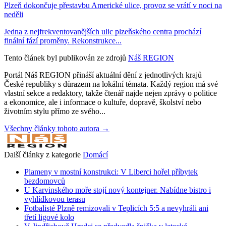
Plzeň dokončuje přestavbu Americké ulice, provoz se vrátí v noci na
neděli
Jedna z nejfrekventovanějších ulic plzeňského centra prochází
finální fází proměny. Rekonstrukce...
Tento článek byl publikován ze zdrojů
Náš REGION
Portál Náš REGION přináší aktuální dění z jednotlivých krajů
České republiky s důrazem na lokální témata. Každý region má své
vlastní sekce a redaktory, takže čtenář najde nejen zprávy o politice
a ekonomice, ale i informace o kultuře, dopravě, školství nebo
životním stylu přímo ze svého...
Všechny články tohoto autora →
Další články z kategorie
Domácí
Plameny v mostní konstrukci: V Liberci hořel příbytek
bezdomovců
U Karvinského moře stojí nový kontejner. Nabídne bistro i
vyhlídkovou terasu
Fotbalisté Plzně remizovali v Teplicích 5:5 a nevyhráli ani
třetí ligové kolo