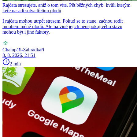
Rajčata stresujete, aniž o tom víte. Pět běžných chyb, kvůli kterým
keře nasadí sotva třetinu plodů
I rajčata mohou utrpět stresem. Pokud se to stane, začnou rodit
mnohem méně plodů. Ale na vině jejich neuspokojivého stavu
mohou být i jiné faktory.
Chalupáři-Zahrádkáři
8. 8. 2026, 21:51
2 min