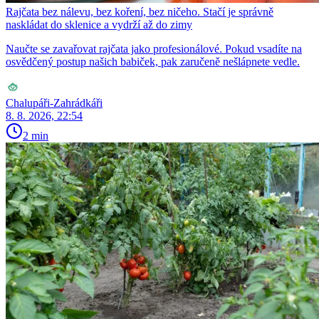
Rajčata bez nálevu, bez koření, bez ničeho. Stačí je správně
naskládat do sklenice a vydrží až do zimy
Naučte se zavařovat rajčata jako profesionálové. Pokud vsadíte na
osvědčený postup našich babiček, pak zaručeně nešlápnete vedle.
Chalupáři-Zahrádkáři
8. 8. 2026, 22:54
2 min