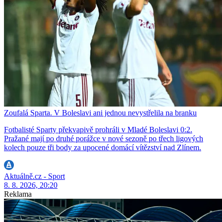
Zoufalá Sparta. V Boleslavi ani jednou nevystřelila na branku
Fotbalisté Sparty překvapivě prohráli v Mladé Boleslavi 0:2.
Pražané mají po druhé porážce v nové sezoně po třech ligových
kolech pouze tři body za upocené domácí vítězství nad Zlínem.
Aktuálně.cz - Sport
8. 8. 2026, 20:20
Reklama