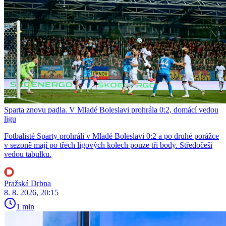
Sparta znovu padla. V Mladé Boleslavi prohrála 0:2, domácí vedou
ligu
Fotbalisté Sparty prohráli v Mladé Boleslavi 0:2 a po druhé porážce
v sezoně mají po třech ligových kolech pouze tři body. Středočeši
vedou tabulku.
Pražská Drbna
8. 8. 2026, 20:15
1 min