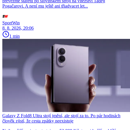
převezme štafetu po slovinském stroji na vítězství Tadeji
Pogačarovi. A není mu ještě ani třiadvacet let...
SportWin
8. 8. 2026, 20:06
1 min
Galaxy Z Fold8 Ultra stojí jmění, ale stojí za to. Po pár hodinách
člověk zjistí, že cesta zpátky neexistuje