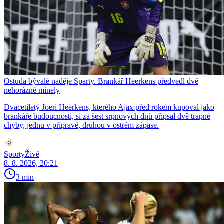
Ostuda bývalé naděje Sparty. Brankář Heerkens předvedl dvě
nehorázné minely
Dvacetiletý Joeri Heerkens, kterého Ajax před rokem kupoval jako
brankáře budoucnosti, si za šest srpnových dnů připsal dvě trapné
chyby, jednu v přípravě, druhou v ostrém zápase.
SportyŽivě
8. 8. 2026, 20:21
3 min