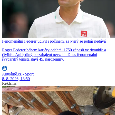
Fenomenální Federer udivil i počinem, za který se pohár nedává
Roger Federer během kariéry odehrál 1750 zápasů ve dvouhře a
čtyřhře. Ani jediný po zahájení nevzdal. Dnes fenomenální
švýcarský tenista slaví 45. narozeniny.
Aktuálně.cz - Sport
8. 8. 2026, 18:50
Reklama