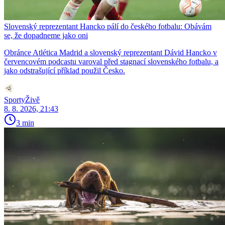
Slovenský reprezentant Hancko pálí do českého fotbalu: Obávám
se, že dopadneme jako oni
Obránce Atlética Madrid a slovenský reprezentant Dávid Hancko v
červencovém podcastu varoval před stagnací slovenského fotbalu, a
jako odstrašující příklad použil Česko.
SportyŽivě
8. 8. 2026, 21:43
3 min