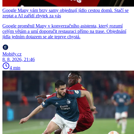
Google Mapy vám brzy samy objednají jídlo cestou domů. Stačí se
zeptat a AI zařídí zbytek za vás
Google proměnil Mapy v konverzačního asistenta, který rozumí
celým větám a umí doporučit restauraci přímo na trase. Objednání
jídla jedním dotazem se ale teprve chystá.
Mobify.cz
8. 8. 2026, 21:46
4 min