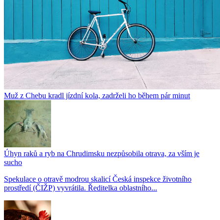
Muž z Chebu kradl jízdní kola, zadrželi ho během pár minut
Úhyn raků a ryb na Chrudimsku nezpůsobila otrava, za vším je
sucho
Spekulace o otravě modrou skalicí Česká inspekce životního
prostředí (ČIŽP) vyvrátila. Ředitelka oblastního...