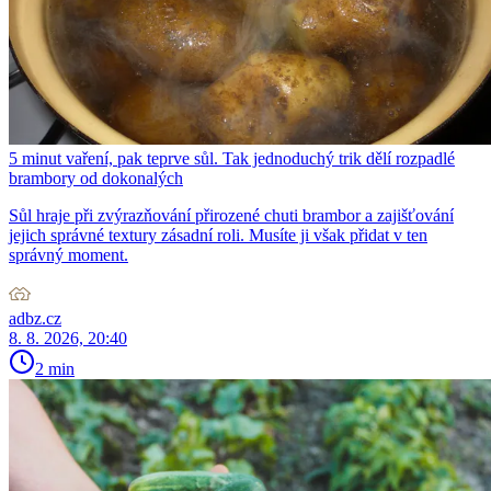
5 minut vaření, pak teprve sůl. Tak jednoduchý trik dělí rozpadlé
brambory od dokonalých
Sůl hraje při zvýrazňování přirozené chuti brambor a zajišťování
jejich správné textury zásadní roli. Musíte ji však přidat v ten
správný moment.
adbz.cz
8. 8. 2026, 20:40
2 min