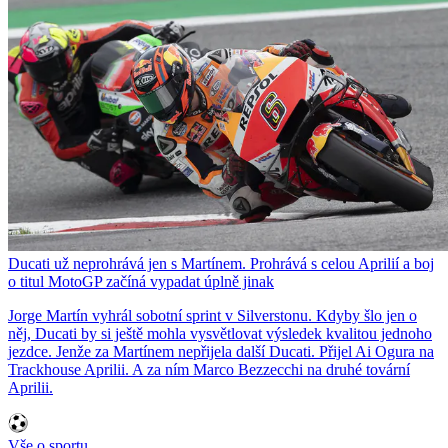
Ducati už neprohrává jen s Martínem. Prohrává s celou Aprilií a boj
o titul MotoGP začíná vypadat úplně jinak
Jorge Martín vyhrál sobotní sprint v Silverstonu. Kdyby šlo jen o
něj, Ducati by si ještě mohla vysvětlovat výsledek kvalitou jednoho
jezdce. Jenže za Martínem nepřijela další Ducati. Přijel Ai Ogura na
Trackhouse Aprilii. A za ním Marco Bezzecchi na druhé tovární
Aprilii.
Vše o sportu