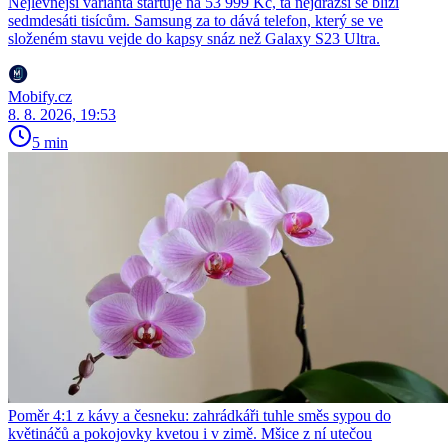
Nejlevnější varianta startuje na 53 999 Kč, ta nejdražší se blíží
sedmdesáti tisícům. Samsung za to dává telefon, který se ve
složeném stavu vejde do kapsy snáz než Galaxy S23 Ultra.
Mobify.cz
8. 8. 2026, 19:53
5 min
Poměr 4:1 z kávy a česneku: zahrádkáři tuhle směs sypou do
květináčů a pokojovky kvetou i v zimě. Mšice z ní utečou