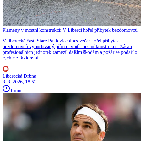
Plameny v mostní konstrukci: V Liberci hořel příbytek bezdomovců
V liberecké části Staré Pavlovice dnes večer hořel příbytek
bezdomovců vybudovaný přímo uvnitř mostní konstrukce. Zásah
profesionálních jednotek zamezil dalším škodám a požár se podařilo
rychle zlikvidovat.
Liberecká Drbna
8. 8. 2026, 18:52
1 min