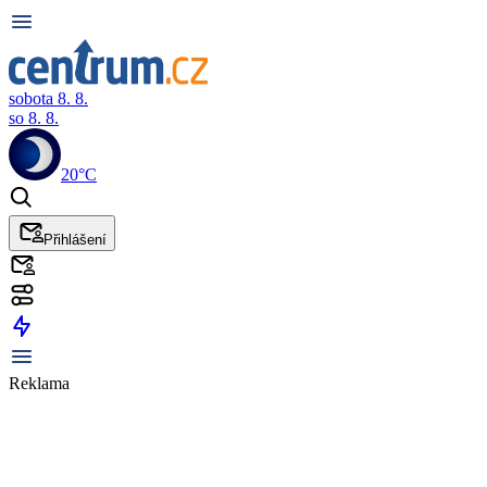
sobota 8. 8.
so 8. 8.
20°C
Přihlášení
Reklama