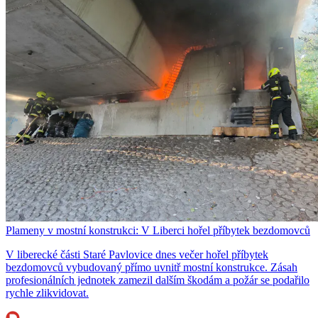
Plameny v mostní konstrukci: V Liberci hořel příbytek bezdomovců
V liberecké části Staré Pavlovice dnes večer hořel příbytek
bezdomovců vybudovaný přímo uvnitř mostní konstrukce. Zásah
profesionálních jednotek zamezil dalším škodám a požár se podařilo
rychle zlikvidovat.