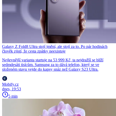
Galaxy Z Fold8 Ultra stojí jmění, ale stojí za to. Po pár hodinách
člověk zjistí, že cesta zpátky neexistuje
Nejlevnější varianta startuje na 53 999 Kč, ta nejdražší se blíží
sedmdesáti tisícům. Samsung za to dává telefon, který se ve
složeném stavu vejde do kapsy snáz než Galaxy S23 Ultra.
Mobify.cz
dnes, 19:53
5 min