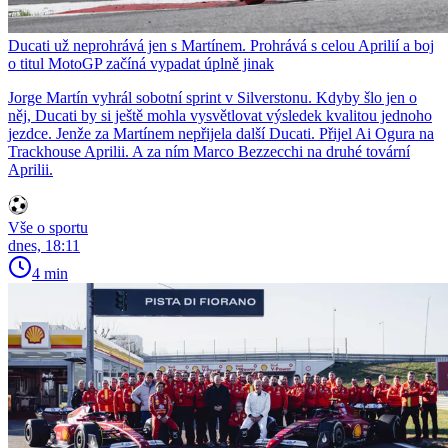
Ducati už neprohrává jen s Martínem. Prohrává s celou Aprilií a boj
o titul MotoGP začíná vypadat úplně jinak
Jorge Martín vyhrál sobotní sprint v Silverstonu. Kdyby šlo jen o
něj, Ducati by si ještě mohla vysvětlovat výsledek kvalitou jednoho
jezdce. Jenže za Martínem nepřijela další Ducati. Přijel Ai Ogura na
Trackhouse Aprilii. A za ním Marco Bezzecchi na druhé tovární
Aprilii.
Vše o sportu
dnes, 18:11
4 min