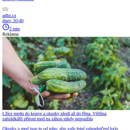
adbz.cz
dnes, 20:40
2 min
Reklama
Lžíce medu do konve a okurky plodí až do října. Většina
zahrádkářů přitom med na záhon nikdy nepoužila
Okurky a med jsou tu od toho, aby vaše letní zahradničení bylo