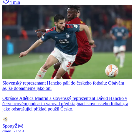
4 min
Slovenský reprezentant Hancko pálí do českého fotbalu: Obávám
se, že dopadneme jako oni
Obránce Atlética Madrid a slovenský reprezentant Dávid Hancko v
červencovém podcastu varoval před stagnací slovenského fotbalu, a
jako odstrašující příklad použil Česko.
SportyŽivě
dnes, 21:43