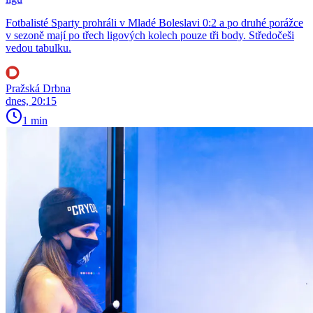
Fotbalisté Sparty prohráli v Mladé Boleslavi 0:2 a po druhé porážce
v sezoně mají po třech ligových kolech pouze tři body. Středočeši
vedou tabulku.
Pražská Drbna
dnes, 20:15
1 min