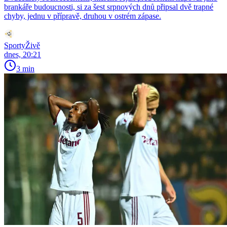
brankáře budoucnosti, si za šest srpnových dnů připsal dvě trapné
chyby, jednu v přípravě, druhou v ostrém zápase.
SportyŽivě
dnes, 20:21
3 min