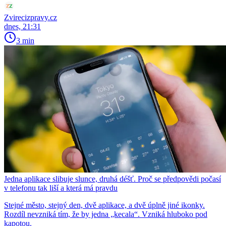
Zvirecizpravy.cz
dnes, 21:31
3 min
Jedna aplikace slibuje slunce, druhá déšť. Proč se předpovědi počasí
v telefonu tak liší a která má pravdu
Stejné město, stejný den, dvě aplikace, a dvě úplně jiné ikonky.
Rozdíl nevzniká tím, že by jedna „kecala“. Vzniká hluboko pod
kapotou.