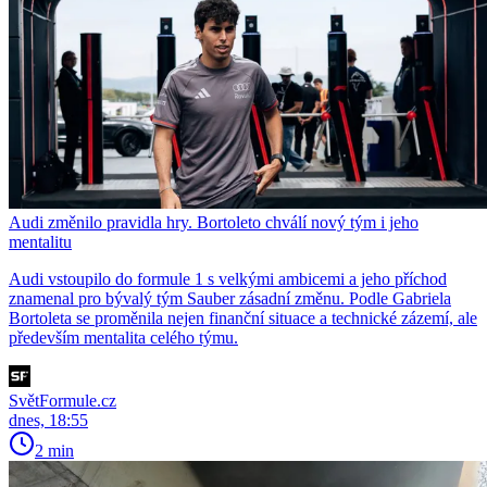
Audi změnilo pravidla hry. Bortoleto chválí nový tým i jeho
mentalitu
Audi vstoupilo do formule 1 s velkými ambicemi a jeho příchod
znamenal pro bývalý tým Sauber zásadní změnu. Podle Gabriela
Bortoleta se proměnila nejen finanční situace a technické zázemí, ale
především mentalita celého týmu.
SvětFormule.cz
dnes, 18:55
2 min