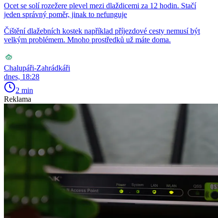
Ocet se solí rozežere plevel mezi dlaždicemi za 12 hodin. Stačí
jeden správný poměr, jinak to nefunguje
Čištění dlažebních kostek například příjezdové cesty nemusí být
velkým problémem. Mnoho prostředků už máte doma.
Chalupáři-Zahrádkáři
dnes, 18:28
2 min
Reklama