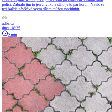
polici. Zabralo jim to jen chvilku a stálo je to pár korun. Navíc se
teď každé návštěvě svým dílem můžou pochlubit.
adbz.cz
dnes, 18:35
2 min