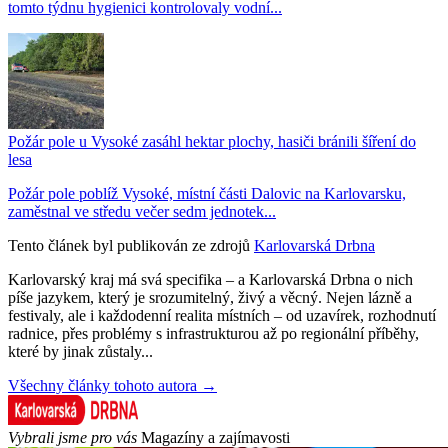
tomto týdnu hygienici kontrolovaly vodní...
Požár pole u Vysoké zasáhl hektar plochy, hasiči bránili šíření do
lesa
Požár pole poblíž Vysoké, místní části Dalovic na Karlovarsku,
zaměstnal ve středu večer sedm jednotek...
Tento článek byl publikován ze zdrojů
Karlovarská Drbna
Karlovarský kraj má svá specifika – a Karlovarská Drbna o nich
píše jazykem, který je srozumitelný, živý a věcný. Nejen lázně a
festivaly, ale i každodenní realita místních – od uzavírek, rozhodnutí
radnice, přes problémy s infrastrukturou až po regionální příběhy,
které by jinak zůstaly...
Všechny články tohoto autora →
Vybrali jsme pro vás
Magazíny a zajímavosti