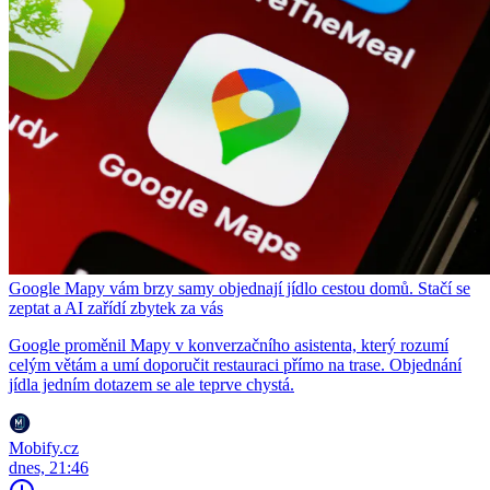
Google Mapy vám brzy samy objednají jídlo cestou domů. Stačí se
zeptat a AI zařídí zbytek za vás
Google proměnil Mapy v konverzačního asistenta, který rozumí
celým větám a umí doporučit restauraci přímo na trase. Objednání
jídla jedním dotazem se ale teprve chystá.
Mobify.cz
dnes, 21:46