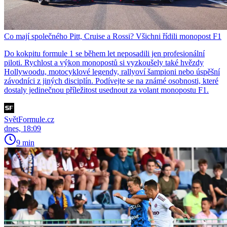
Co mají společného Pitt, Cruise a Rossi? Všichni řídili monopost F1
Do kokpitu formule 1 se během let neposadili jen profesionální
piloti. Rychlost a výkon monopostů si vyzkoušely také hvězdy
Hollywoodu, motocyklové legendy, rallyoví šampioni nebo úspěšní
závodníci z jiných disciplín. Podívejte se na známé osobnosti, které
dostaly jedinečnou příležitost usednout za volant monopostu F1.
SvětFormule.cz
dnes, 18:09
9 min