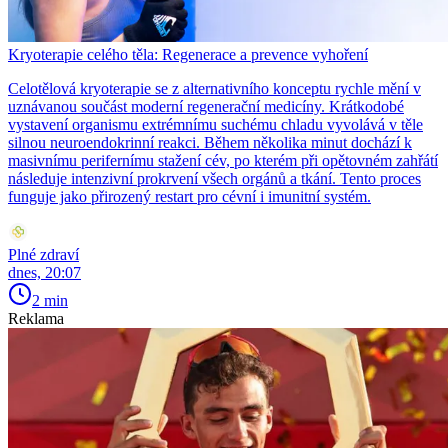
Kryoterapie celého těla: Regenerace a prevence vyhoření
Celotělová kryoterapie se z alternativního konceptu rychle mění v
uznávanou součást moderní regenerační medicíny. Krátkodobé
vystavení organismu extrémnímu suchému chladu vyvolává v těle
silnou neuroendokrinní reakci. Během několika minut dochází k
masivnímu perifernímu stažení cév, po kterém při opětovném zahřátí
následuje intenzivní prokrvení všech orgánů a tkání. Tento proces
funguje jako přirozený restart pro cévní i imunitní systém.
Plné zdraví
dnes, 20:07
2 min
Reklama