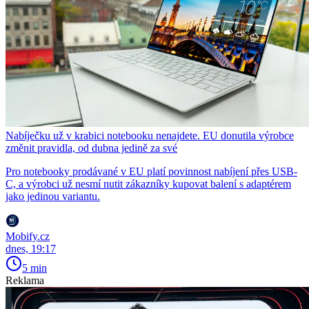
Nabíječku už v krabici notebooku nenajdete. EU donutila výrobce
změnit pravidla, od dubna jedině za své
Pro notebooky prodávané v EU platí povinnost nabíjení přes USB-
C, a výrobci už nesmí nutit zákazníky kupovat balení s adaptérem
jako jedinou variantu.
Mobify.cz
dnes, 19:17
5 min
Reklama