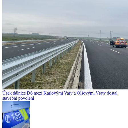
Úsek dálnice D6 mezi Karlovými Vary a Olšovými Vraty dostal
stavební povolení