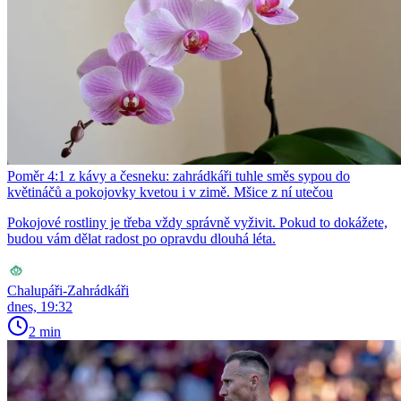
Poměr 4:1 z kávy a česneku: zahrádkáři tuhle směs sypou do
květináčů a pokojovky kvetou i v zimě. Mšice z ní utečou
Pokojové rostliny je třeba vždy správně vyživit. Pokud to dokážete,
budou vám dělat radost po opravdu dlouhá léta.
Chalupáři-Zahrádkáři
dnes, 19:32
2 min