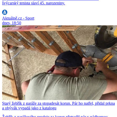
švýcarský tenista slaví 45. narozeniny.
Aktuálně.cz - Sport
dnes, 18:50
Starý žebřík z garáže za stopadesát korun. Pár ho natřel, přidal prkna
a obývák vypadá jako z katalogu
Žebřík z garážového prodeje za korun přetvořil pár v nádhernou