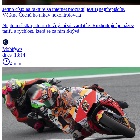
Jedno číslo na faktuře za internet prozradí, jestli (ne)přeplácíte.
Většina Čechů ho nikdy nekontrolovala
Nejde o částku, kterou každý měsíc zaplatíte. Rozhodující je název
tarifu a rychlost, která se za ním skrývá.
Mobify.cz
dnes, 18:14
4 min