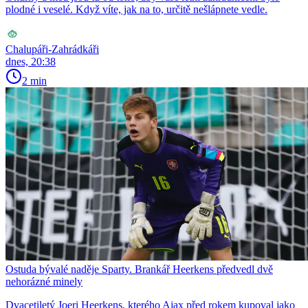
plodné i veselé. Když víte, jak na to, určitě nešlápnete vedle.
Chalupáři-Zahrádkáři
dnes, 20:38
2 min
Ostuda bývalé naděje Sparty. Brankář Heerkens předvedl dvě
nehorázné minely
Dvacetiletý Joeri Heerkens, kterého Ajax před rokem kupoval jako