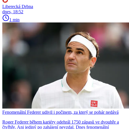
Liberecká Drbna
dnes, 18:52
1 min
Fenomenální Federer udivil i počinem, za který se pohár nedává
Roger Federer během kariéry odehrál 1750 zápasů ve dvouhře a
čtyřhře. Ani jediný po zahájení nevzdal. Dnes fenomenální