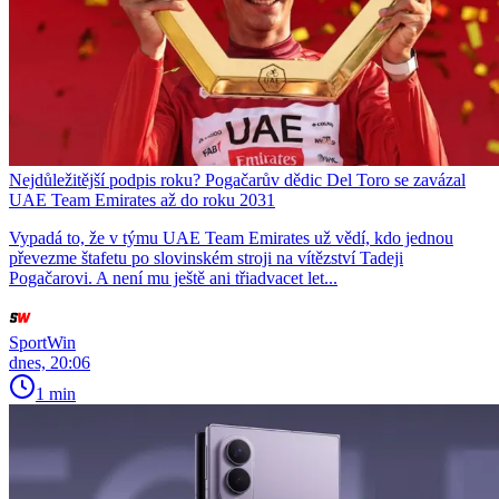
Nejdůležitější podpis roku? Pogačarův dědic Del Toro se zavázal
UAE Team Emirates až do roku 2031
Vypadá to, že v týmu UAE Team Emirates už vědí, kdo jednou
převezme štafetu po slovinském stroji na vítězství Tadeji
Pogačarovi. A není mu ještě ani třiadvacet let...
SportWin
dnes, 20:06
1 min