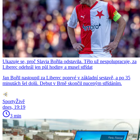
Ukazuje se, proč Slavia Bořila odstavila. Tělo už nespolupracuje, za
Liberec odehrál jen půl hodiny a musel střídat
Jan Bořil nastoupil za Liberec poprvé v základní sestavě, a po 35
minutách šel dolů. Debut v Brně skončil nuceným střídáním.
SportyŽivě
dnes, 19:19
3 min