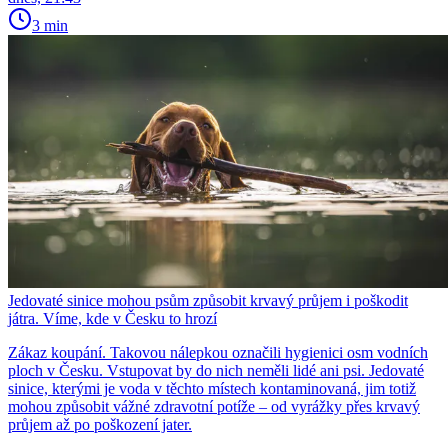
3 min
Jedovaté sinice mohou psům způsobit krvavý průjem i poškodit
játra. Víme, kde v Česku to hrozí
Zákaz koupání. Takovou nálepkou označili hygienici osm vodních
ploch v Česku. Vstupovat by do nich neměli lidé ani psi. Jedovaté
sinice, kterými je voda v těchto místech kontaminovaná, jim totiž
mohou způsobit vážné zdravotní potíže – od vyrážky přes krvavý
průjem až po poškození jater.