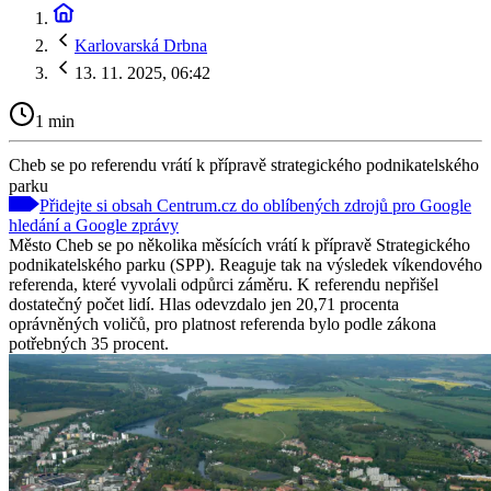
Karlovarská Drbna
13. 11. 2025, 06:42
1 min
Cheb se po referendu vrátí k přípravě strategického podnikatelského
parku
Přidejte si obsah Centrum.cz do oblíbených zdrojů pro Google
hledání a Google zprávy
Město Cheb se po několika měsících vrátí k přípravě Strategického
podnikatelského parku (SPP). Reaguje tak na výsledek víkendového
referenda, které vyvolali odpůrci záměru. K referendu nepřišel
dostatečný počet lidí. Hlas odevzdalo jen 20,71 procenta
oprávněných voličů, pro platnost referenda bylo podle zákona
potřebných 35 procent.