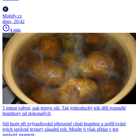
Mobify.cz
dnes, 20:42
4 min
5 minut vaření, pak teprve sůl. Tak jednoduchý trik dělí rozpadlé
brambory od dokonalých
Sůl hraje při zvýrazňování přirozené chuti brambor a zajišťování
jejich správné textury zásadní roli. Musíte ji však přidat v ten
správný moment.