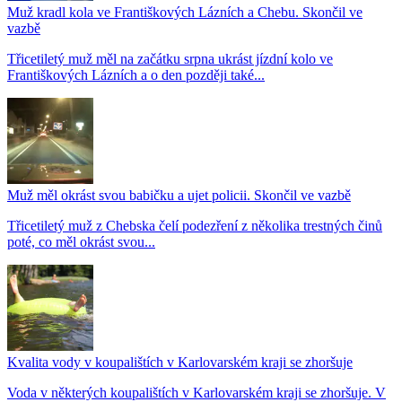
Muž kradl kola ve Františkových Lázních a Chebu. Skončil ve
vazbě
Třicetiletý muž měl na začátku srpna ukrást jízdní kolo ve
Františkových Lázních a o den později také...
Muž měl okrást svou babičku a ujet policii. Skončil ve vazbě
Třicetiletý muž z Chebska čelí podezření z několika trestných činů
poté, co měl okrást svou...
Kvalita vody v koupalištích v Karlovarském kraji se zhoršuje
Voda v některých koupalištích v Karlovarském kraji se zhoršuje. V