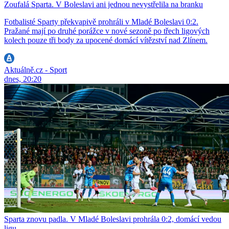
Zoufalá Sparta. V Boleslavi ani jednou nevystřelila na branku
Fotbalisté Sparty překvapivě prohráli v Mladé Boleslavi 0:2.
Pražané mají po druhé porážce v nové sezoně po třech ligových
kolech pouze tři body za upocené domácí vítězství nad Zlínem.
Aktuálně.cz - Sport
dnes, 20:20
Sparta znovu padla. V Mladé Boleslavi prohrála 0:2, domácí vedou
ligu