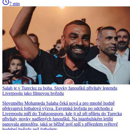
7 min
Salah je v Turecku za boha. Stovky fanoušků přivítaly legendu
Liverpoolu jako filmovou hvězdu
Slovutného Mohameda Salaha čeká nová a pro mnohé hodně
překvapivá fotbalová výzva. Egyptská hvězda po odchodu z
Liverpoolu míří do Trabzonsporu, kde ji už při příletu do Turecka
přivítaly stovky nadšených fanoušků. Na istanbulském letišti
panovala atmosféra, jaká se běžně pojí spíš s příjezdem světové
hudební hvězdy než fotbalisty.