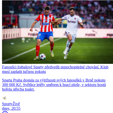
Fanoušci fotbalové Sparty předvedli nepochopitelné chování. Klub
musí zaplatit tučnou pokutu
Sparta Praha dostala za výtržnosti svých fanoušků v Brně pokutu
300 000 Kč. Světlice letěly směrem k hrací ploše, v sektoru hostů
hořela střecha toalet.
SportyŽivě
dnes, 20:55