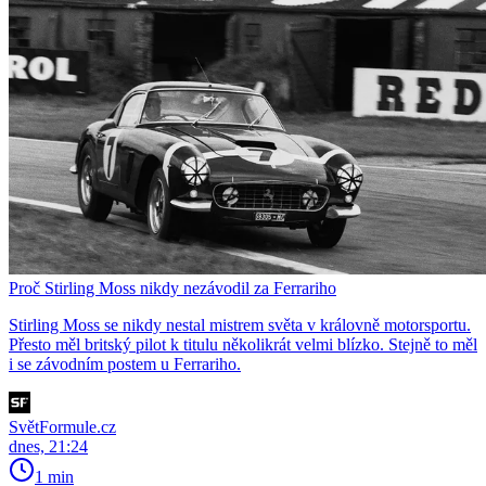
Proč Stirling Moss nikdy nezávodil za Ferrariho
Stirling Moss se nikdy nestal mistrem světa v královně motorsportu.
Přesto měl britský pilot k titulu několikrát velmi blízko. Stejně to měl
i se závodním postem u Ferrariho.
SvětFormule.cz
dnes, 21:24
1 min