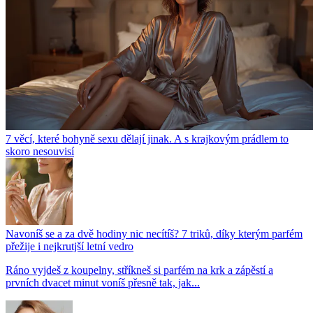
7 věcí, které bohyně sexu dělají jinak. A s krajkovým prádlem to
skoro nesouvisí
Navoníš se a za dvě hodiny nic necítíš? 7 triků, díky kterým parfém
přežije i nejkrutjší letní vedro
Ráno vyjdeš z koupelny, stříkneš si parfém na krk a zápěstí a
prvních dvacet minut voníš přesně tak, jak...