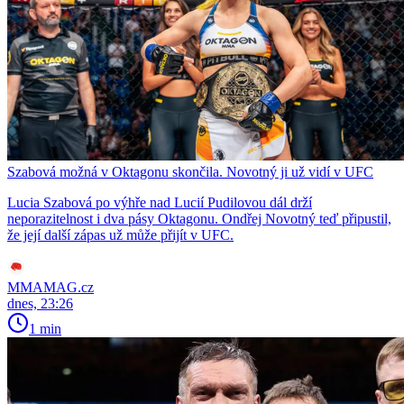
Szabová možná v Oktagonu skončila. Novotný ji už vidí v UFC
Lucia Szabová po výhře nad Lucií Pudilovou dál drží
neporazitelnost i dva pásy Oktagonu. Ondřej Novotný teď připustil,
že její další zápas už může přijít v UFC.
MMAMAG.cz
dnes, 23:26
1 min