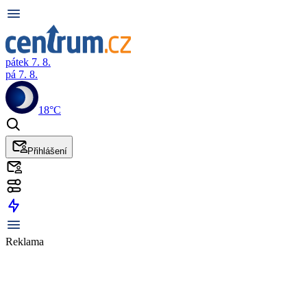
pátek 7. 8.
pá 7. 8.
18°C
Přihlášení
Reklama