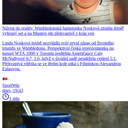
Návrat do reality. Wimbledonská šampionka Nosková ztratila téměř
vyhraný set a na Masters jde překvapivě z kola ven
Linda Nosková hrubě nezvládla svůj první zápas od životního
triumfu ve Wimbledonu. Perspektivní česká reprezentantka na
turnaji WTA 1000 v Torontu podlehla Američance Caty
McNallyové 6:7, 1:6, když v úvodní sadě neudržela vedení 5:1.
Překvapivá vítězka se ve třetím kole utká s Filipínkou Alexandrou
Ealaovou.
SportWin
dnes, 19:43
1 min