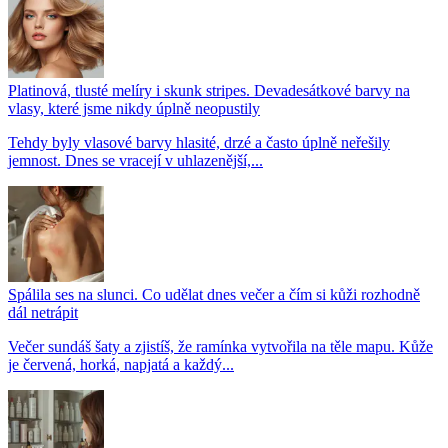
Platinová, tlusté melíry i skunk stripes. Devadesátkové barvy na
vlasy, které jsme nikdy úplně neopustily
Tehdy byly vlasové barvy hlasité, drzé a často úplně neřešily
jemnost. Dnes se vracejí v uhlazenější,...
Spálila ses na slunci. Co udělat dnes večer a čím si kůži rozhodně
dál netrápit
Večer sundáš šaty a zjistíš, že ramínka vytvořila na těle mapu. Kůže
je červená, horká, napjatá a každý...