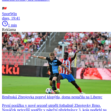
SportWin
dnes, 19:41
1 min
Reklama
Brněnská Zbrojovka poprvé klopýtla, doma nestačila na Liberec
První porážku v nové sezoně utrpěli fotbalisté Zbrojovky Brno.
Nováček nejvyšší soutěže v páteční předehrávce 3. kola podlehl na