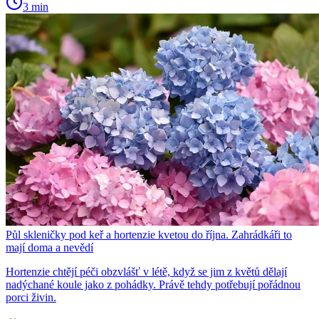
3 min
Půl skleničky pod keř a hortenzie kvetou do října. Zahrádkáři to
mají doma a nevědí
Hortenzie chtějí péči obzvlášť v létě, když se jim z květů dělají
nadýchané koule jako z pohádky. Právě tehdy potřebují pořádnou
porci živin.