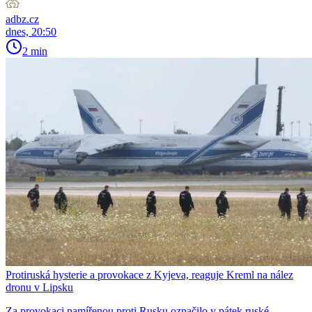
adbz.cz
dnes, 20:50
2 min
Protiruská hysterie a provokace z Kyjeva, reaguje Kreml na nález
dronu v Lipsku
Za provokaci namířenou proti Rusku označilo v pátek ruské