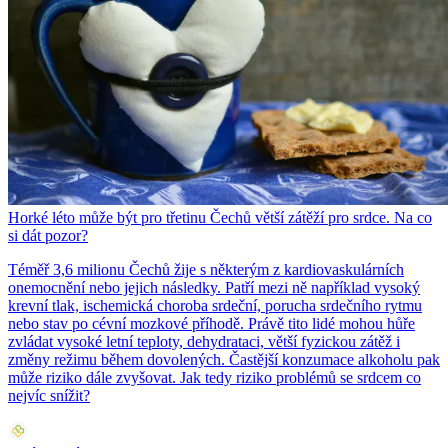
Horké léto může být pro třetinu Čechů větší zátěží pro srdce. Na co
si dát pozor?
Téměř 3,6 milionu Čechů žije s některým z kardiovaskulárních
onemocnění nebo jejich následky. Patří mezi ně například vysoký
krevní tlak, ischemická choroba srdeční, porucha srdečního rytmu
nebo stav po cévní mozkové příhodě. Právě tito lidé mohou hůře
zvládat vysoké letní teploty, dehydrataci, větší fyzickou zátěž i
změny režimu během dovolených. Častější konzumace alkoholu pak
může riziko dále zvyšovat. Jak tedy riziko problémů se srdcem co
nejvíc snížit?