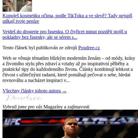
Kupuješ kosmetiku očima, podle TikToku a ve slevě? Tady nejspíš
utíkají tvoje peníze
Vejdeš do drogerie pro řasenku. O čtyřicet minut později stojíš u
pokladny bez řasenky, ale se sérem s...
Tento článek byl publikován ze zdrojů
Poudree.cz
Web se věnuje tématům blízkým moderním ženám – od módy, krásy
a životního stylu přes zdraví a vztahy až po inspirativní příběhy a
praktické tipy do každodenního života. Články kombinují lehkost a
čtivost s užitečnými radami, které pomáhají pečovat o sebe, hledat
rovnováhu a nacházet inspiraci v...
Všechny články tohoto autora →
Vybrali jsme pro vás
Magazíny a zajímavosti