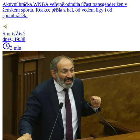
Aktivní hráčka WNBA veřejně odmítla účast transgender žen v
ženském sportu. Reakce přišla z hal, od vedení ligy i od
spoluhráček.
SportyŽivě
dnes, 19:38
3 min