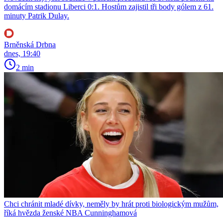
domácím stadionu Liberci 0:1. Hostům zajistil tři body gólem z 61.
minuty Patrik Dulay.
Brněnská Drbna
dnes, 19:40
2 min
Chci chránit mladé dívky, neměly by hrát proti biologickým mužům,
říká hvězda ženské NBA Cunninghamová