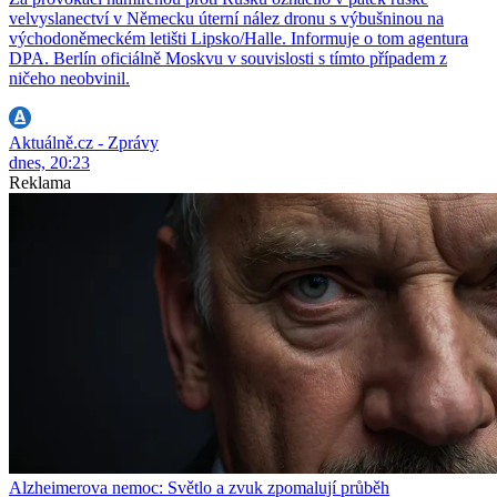
velvyslanectví v Německu úterní nález dronu s výbušninou na
východoněmeckém letišti Lipsko/Halle. Informuje o tom agentura
DPA. Berlín oficiálně Moskvu v souvislosti s tímto případem z
ničeho neobvinil.
Aktuálně.cz - Zprávy
dnes, 20:23
Reklama
Alzheimerova nemoc: Světlo a zvuk zpomalují průběh