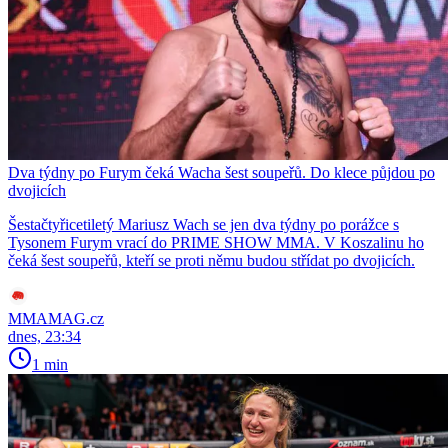
Dva týdny po Furym čeká Wacha šest soupeřů. Do klece půjdou po
dvojicích
Šestačtyřicetiletý Mariusz Wach se jen dva týdny po porážce s
Tysonem Furym vrací do PRIME SHOW MMA. V Koszalinu ho
čeká šest soupeřů, kteří se proti němu budou střídat po dvojicích.
MMAMAG.cz
dnes, 23:34
1 min