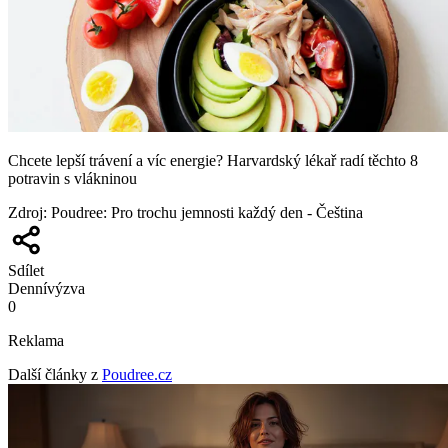
Chcete lepší trávení a víc energie? Harvardský lékař radí těchto 8
potravin s vlákninou
Zdroj
:
Poudree: Pro trochu jemnosti každý den - Čeština
Sdílet
Denní
výzva
0
Reklama
Další články z
Poudree.cz