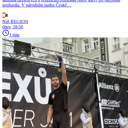
neuhasila. V národním parku České…
Náš REGION
dnes, 18:50
1 min