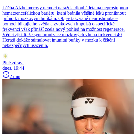
Léčba Alzheimerovy nemoci narážela dlouhá léta na neprostupnou
hematoencefalickou bariéru, která bránila většině léků proniknout
přímo k mozkovým buňkám. Objev takzvané neurostimulace
pomocí blikajícího světla a zvukových impulsů o specifické
frekvenci však přináší zcela nový pohled na možnost regenerace.
Vědci zjistili, že synchronizace mozkových vln na frekvenci 40
Hertzů dokáže stimulovat imunitní buňky v mozku k čištění
nebezpečných usazenin.
Plné zdraví
dnes, 19:44
2 min