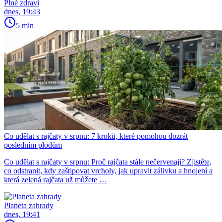
Plné zdraví
dnes, 19:43
5 min
Co udělat s rajčaty v srpnu: 7 kroků, které pomohou dozrát
posledním plodům
Co udělat s rajčaty v srpnu: Proč rajčata stále nečervenají? Zjistěte,
co odstranit, kdy zaštipovat vrcholy, jak upravit zálivku a hnojení a
která zelená rajčata už můžete …
Planeta zahrady
dnes, 19:41