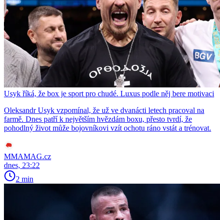
Usyk říká, že box je sport pro chudé. Luxus podle něj bere motivaci
Oleksandr Usyk vzpomínal, že už ve dvanácti letech pracoval na
farmě. Dnes patří k největším hvězdám boxu, přesto tvrdí, že
pohodlný život může bojovníkovi vzít ochotu ráno vstát a trénovat.
MMAMAG.cz
dnes, 23:22
2 min