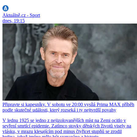
Aktuálně.cz - Sport
dnes, 19:15
Připravte si kapesníky. V sobotu ve 20:00 vysílá Prima MAX příběh
podle skutečné události, který rozseká i ty nejtvrdší povahy
V lednu 1925 se jedno z nejizolovanějších míst na Zemi ocitlo v
sevření smrtící epidemie. Zatímco stovky dětských životů visely na
vlásku, v mrazu klesajícím pod minus čtyřicet stupňů se zrodil
hrdina, jehož jméno mělo být vymazáno z historie.