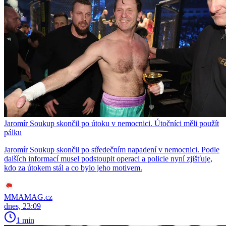
Jaromír Soukup skončil po útoku v nemocnici. Útočníci měli použít
pálku
Jaromír Soukup skončil po středečním napadení v nemocnici. Podle
dalších informací musel podstoupit operaci a policie nyní zjišťuje,
kdo za útokem stál a co bylo jeho motivem.
MMAMAG.cz
dnes, 23:09
1 min