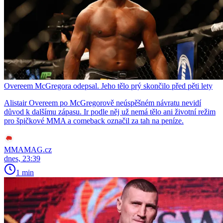
Overeem McGregora odepsal. Jeho tělo prý skončilo před pěti lety
Alistair Overeem po McGregorově neúspěšném návratu nevidí
důvod k dalšímu zápasu. Ir podle něj už nemá tělo ani životní režim
pro špičkové MMA a comeback označil za tah na peníze.
MMAMAG.cz
dnes, 23:39
1 min