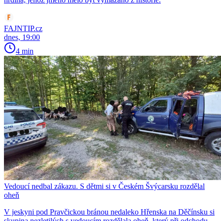
FAJNTIP.cz
dnes, 19:00
4 min
Vedoucí nedbal zákazu. S dětmi si v Českém Švýcarsku rozdělal
oheň
V jeskyni pod Pravčickou bránou nedaleko Hřenska na Děčínsku si
skupina nezletilých s vedoucím rozdělala oheň, který při odchodu