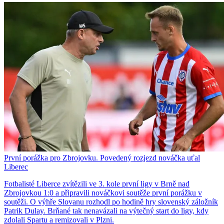
První porážka pro Zbrojovku. Povedený rozjezd nováčka uťal
Liberec
Fotbalisté Liberce zvítězili ve 3. kole první ligy v Brně nad
Zbrojovkou 1:0 a připravili nováčkovi soutěže první porážku v
soutěži. O výhře Slovanu rozhodl po hodině hry slovenský záložník
Patrik Dulay. Brňané tak nenavázali na výtečný start do ligy, kdy
zdolali Spartu a remizovali v Plzni.