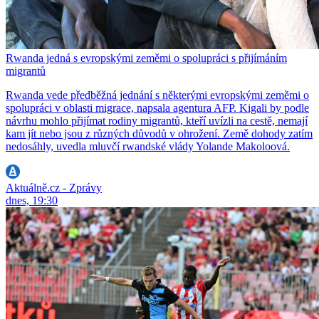
Rwanda jedná s evropskými zeměmi o spolupráci s přijímáním
migrantů
Rwanda vede předběžná jednání s některými evropskými zeměmi o
spolupráci v oblasti migrace, napsala agentura AFP. Kigali by podle
návrhu mohlo přijímat rodiny migrantů, kteří uvízli na cestě, nemají
kam jít nebo jsou z různých důvodů v ohrožení. Země dohody zatím
nedosáhly, uvedla mluvčí rwandské vlády Yolande Makoloová.
Aktuálně.cz - Zprávy
dnes, 19:30