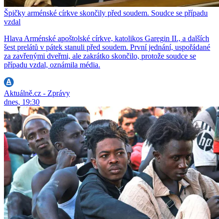
Špičky arménské církve skončily před soudem. Soudce se případu
vzdal
Hlava Arménské apoštolské církve, katolikos Garegin II., a dalších
šest prelátů v pátek stanuli před soudem. První jednání, uspořádané
za zavřenými dveřmi, ale zakrátko skončilo, protože soudce se
případu vzdal, oznámila média.
Aktuálně.cz - Zprávy
dnes, 19:30