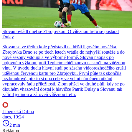
Slovan ovládl duel se Zbrojovkou. O vítěznou trefu se postaral
Dulay
Slovan se ve třetím kole představil na hřišti ligového nováčka.
Zbrojovka Brno se po třech letech vrátila do nejvyšší soutěže a do
nové sezony vstoupila ve výborné formě. Slovan naopak po
bojovném výkonu proti Teplicím chtěl znovu naskočit na vítěznou
vlnu. V úvodu duelu hlavní sudí po zásahu videorozhodčího zrušil
udělenou červenou kartu pro Zbrojovku. První půle tak skončila
bezbrankově, přesto si oba celky ve velmi náročném utkání
vypracovaly řadu příležitostí. Zlom přišel ve druhé půli, kdy se po
dlouhém vhazování dostal k hlavičce Patrik Dulay a Slovanu tak
zařídil jedinou a zároveň vítěznou trefu.
Liberecká Drbna
dnes, 19:24
2 min
Reklama