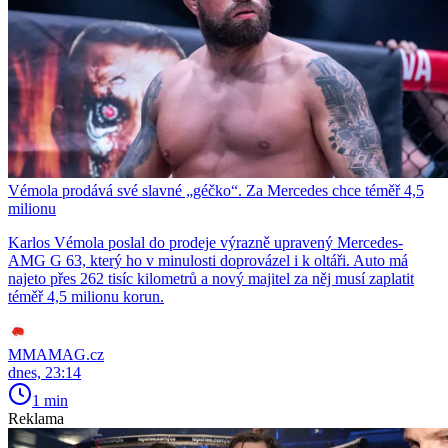
Vémola prodává své slavné „géčko“. Za Mercedes chce téměř 4,5
milionu
Karlos Vémola poslal do prodeje výrazně upravený Mercedes-
AMG G 63, který ho v minulosti doprovázel i k oltáři. Auto má
najeto přes 262 tisíc kilometrů a nový majitel za něj musí zaplatit
téměř 4,5 milionu korun.
MMAMAG.cz
dnes, 23:14
1 min
Reklama