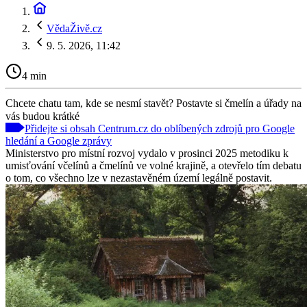
VědaŽivě.cz
9. 5. 2026, 11:42
4 min
Chcete chatu tam, kde se nesmí stavět? Postavte si čmelín a úřady na
vás budou krátké
Přidejte si obsah Centrum.cz do oblíbených zdrojů pro Google
hledání a Google zprávy
Ministerstvo pro místní rozvoj vydalo v prosinci 2025 metodiku k
umisťování včelínů a čmelínů ve volné krajině, a otevřelo tím debatu
o tom, co všechno lze v nezastavěném území legálně postavit.