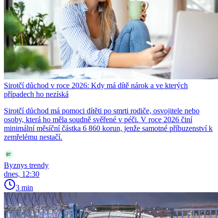
Sirotčí důchod v roce 2026: Kdy má dítě nárok a ve kterých
případech ho nezíská
Sirotčí důchod má pomoci dítěti po smrti rodiče, osvojitele nebo
osoby, která ho měla soudně svěřené v péči. V roce 2026 činí
minimální měsíční částka 6 860 korun, jenže samotné příbuzenství k
zemřelému nestačí.
Byznys trendy
dnes, 12:30
3 min