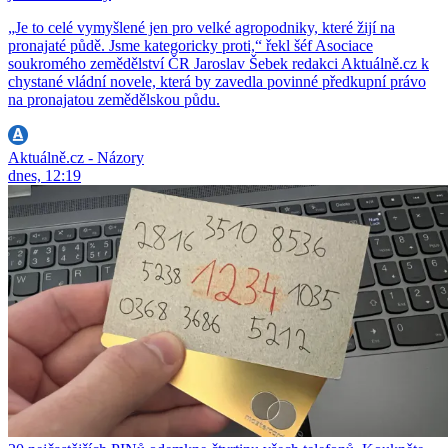
„Je to celé vymyšlené jen pro velké agropodniky, které žijí na
pronajaté půdě. Jsme kategoricky proti,“ řekl šéf Asociace
soukromého zemědělství ČR Jaroslav Šebek redakci Aktuálně.cz k
chystané vládní novele, která by zavedla povinné předkupní právo
na pronajatou zemědělskou půdu.
Aktuálně.cz - Názory
dnes, 12:19