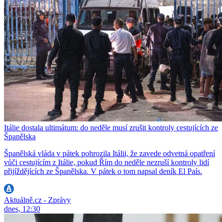
Itálie dostala ultimátum: do neděle musí zrušit kontroly cestujících ze
Španělska
Španělská vláda v pátek pohrozila Itálii, že zavede odvetná opatření
vůči cestujícím z Itálie, pokud Řím do neděle nezruší kontroly lidí
přijíždějících ze Španělska. V pátek o tom napsal deník El País.
Aktuálně.cz - Zprávy
dnes, 12:30