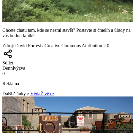
Chcete chatu tam, kde se nesmí stavět? Postavte si čmelín a úřady na
vás budou krátké
Zdroj
:
David Forrest / Creative Commons Attribution 2.0
Sdílet
Denní
výzva
0
Reklama
Další články z
VědaŽivě.cz