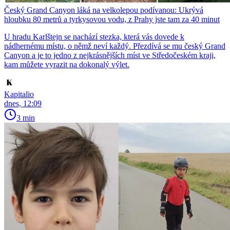
Český Grand Canyon láká na velkolepou podívanou: Ukrývá
hloubku 80 metrů a tyrkysovou vodu, z Prahy jste tam za 40 minut
U hradu Karlštejn se nachází stezka, která vás dovede k
nádhernému místu, o němž neví každý. Přezdívá se mu český Grand
Canyon a je to jedno z nejkrásnějších míst ve Středočeském kraji,
kam můžete vyrazit na dokonalý výlet.
Kapitalio
dnes, 12:09
3 min