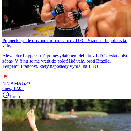
Poppeck rychle dostane druhou šanci v UFC. Vrací se do polotěžké
váhy
Alexander Poppeck má po nevydařeném debutu v UFC dostat další
zápas. V říjnu se má vrátit do polotěžké váhy proti Brazilci
Felipemu Francovi, který naposledy vyhrál na TKO.
MMAMAG.cz
dnes, 12:05
1 min