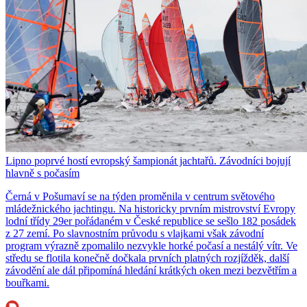
Lipno poprvé hostí evropský šampionát jachtařů. Závodníci bojují
hlavně s počasím
Černá v Pošumaví se na týden proměnila v centrum světového
mládežnického jachtingu. Na historicky prvním mistrovství Evropy
lodní třídy 29er pořádaném v České republice se sešlo 182 posádek
z 27 zemí. Po slavnostním průvodu s vlajkami však závodní
program výrazně zpomalilo nezvykle horké počasí a nestálý vítr. Ve
středu se flotila konečně dočkala prvních platných rozjížděk, další
závodění ale dál připomíná hledání krátkých oken mezi bezvětřím a
bouřkami.