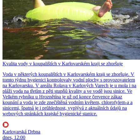
Kvalita vody v koupalištích v Karlovarském kraji se zhoršuje
Voda v některých koupalištích v Karlovarském kraji se zhoršuje. V
tomto týdnu hygienici kontrolovaly vodní plochy s provozovatelem
na Karlovarsku. V areálu Rolava v Karlových Varech je u mola i na
pláži voda na třetím z pěti stupňů kvality a ve vodě jsou sinice. Ve
Velkém rybníku u Hroznětína je už od konce července zákaz
koupání a voda je zde znečištěná vodním květem, chlorofylem-a a
sinicemi, špatná je i průhlednost, vyplývá z aktuálních údajů na
webových stránkách krajské hygienické stanice.
Karlovarská Drbna
dnes, 12:00