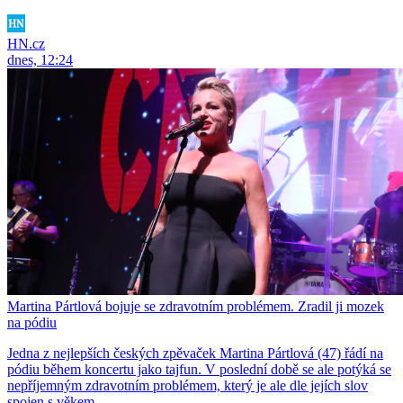
HN.cz
dnes, 12:24
Martina Pártlová bojuje se zdravotním problémem. Zradil ji mozek
na pódiu
Jedna z nejlepších českých zpěvaček Martina Pártlová (47) řádí na
pódiu během koncertu jako tajfun. V poslední době se ale potýká se
nepříjemným zdravotním problémem, který je ale dle jejích slov
spojen s věkem.