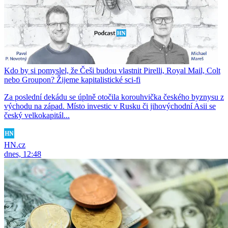
Kdo by si pomyslel, že Češi budou vlastnit Pirelli, Royal Mail, Colt
nebo Groupon? Žijeme kapitalistické sci-fi
Za poslední dekádu se úplně otočila korouhvička českého byznysu z
východu na západ. Místo investic v Rusku či jihovýchodní Asii se
český velkokapitál...
HN.cz
dnes, 12:48