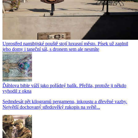
Uprostřed namibijské pouště stojí luxusní město. Písek už zaplnil
jeho domy i taneční sál, s dronem sem ale nesmíte
Ďáblova bible váží jako pořádný balík. Přežila, protože ji někdo
vyhodil z okna
Sedmdesát pět kilogramů pergamenu, inkoustu a dřevěné vazby.
Největší dochovaný středověký rukopis na světě...