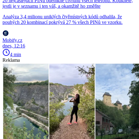
20 nejčastějších PINů odemkne čtvrtinu všech telefonů. Koukněte,
jestli je v seznamu i ten váš, a okamžitě ho změňte
Analýza 3,4 milionu uniklých čtyřmístných kódů odhalila, že
pouhých 20 kombinací pokrývá 27 % všech PINů ve vzorku.
Mobify.cz
dnes, 12:16
4 min
Reklama