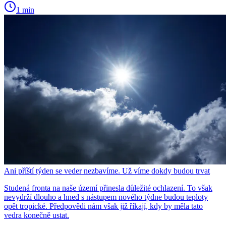
1 min
Ani příští týden se veder nezbavíme. Už víme dokdy budou trvat
Studená fronta na naše území přinesla důležité ochlazení. To však
nevydrží dlouho a hned s nástupem nového týdne budou teploty
opět tropické. Předpovědi nám však již říkají, kdy by měla tato
vedra konečně ustat.