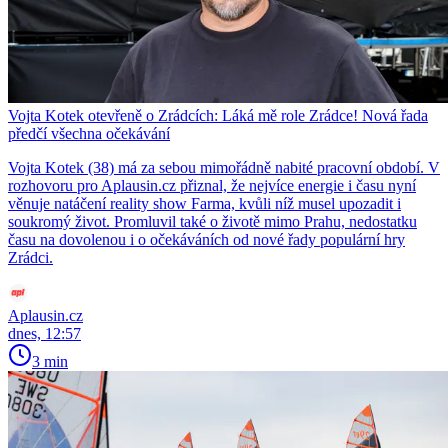
Vojta Kotek otevřeně o Zrádcích: Láká mě role Zrádce! Nová řada
předčí všechna očekávání
Vojta Kotek (38) má za sebou mimořádně nabité pracovní období. V
rozhovoru pro Aplausin.cz přiznal, že nejvíce energie i času nyní
věnuje natáčení reality show Farma, kvůli níž musel upozadit i
soukromý život. Promluvil také o životě mimo Prahu, nedostatku
času na dovolenou i o očekáváních od nové řady populární hry
Zrádci.
Aplausin.cz
dnes, 12:57
3 min