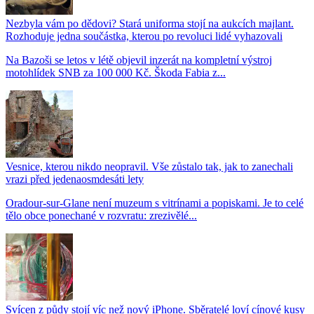
Nezbyla vám po dědovi? Stará uniforma stojí na aukcích majlant.
Rozhoduje jedna součástka, kterou po revoluci lidé vyhazovali
Na Bazoši se letos v létě objevil inzerát na kompletní výstroj
motohlídek SNB za 100 000 Kč. Škoda Fabia z...
Vesnice, kterou nikdo neopravil. Vše zůstalo tak, jak to zanechali
vrazi před jedenaosmdesáti lety
Oradour-sur-Glane není muzeum s vitrínami a popiskami. Je to celé
tělo obce ponechané v rozvratu: zrezivělé...
Svícen z půdy stojí víc než nový iPhone. Sběratelé loví cínové kusy