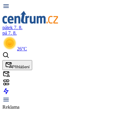
pátek 7. 8.
pá 7. 8.
26°C
Přihlášení
Reklama