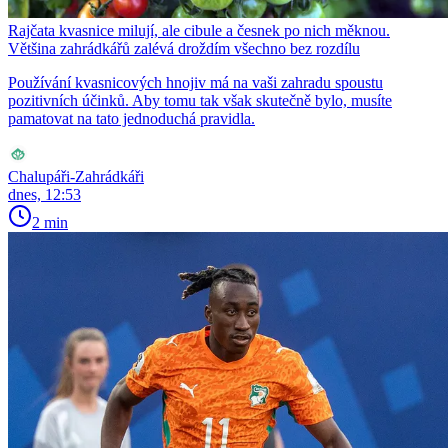
Rajčata kvasnice milují, ale cibule a česnek po nich měknou.
Většina zahrádkářů zalévá droždím všechno bez rozdílu
Používání kvasnicových hnojiv má na vaši zahradu spoustu
pozitivních účinků. Aby tomu tak však skutečně bylo, musíte
pamatovat na tato jednoduchá pravidla.
Chalupáři-Zahrádkáři
dnes, 12:53
2 min