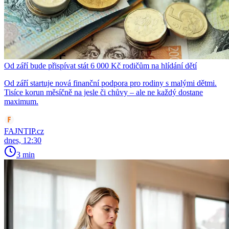
Od září bude přispívat stát 6 000 Kč rodičům na hlídání dětí
Od září startuje nová finanční podpora pro rodiny s malými dětmi.
Tisíce korun měsíčně na jesle či chůvy – ale ne každý dostane
maximum.
FAJNTIP.cz
dnes, 12:30
3 min