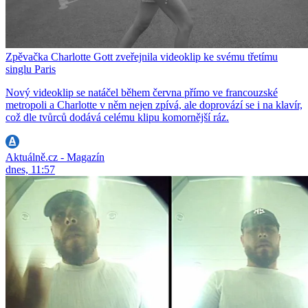
Zpěvačka Charlotte Gott zveřejnila videoklip ke svému třetímu
singlu Paris
Nový videoklip se natáčel během června přímo ve francouzské
metropoli a Charlotte v něm nejen zpívá, ale doprovází se i na klavír,
což dle tvůrců dodává celému klipu komornější ráz.
Aktuálně.cz - Magazín
dnes, 11:57