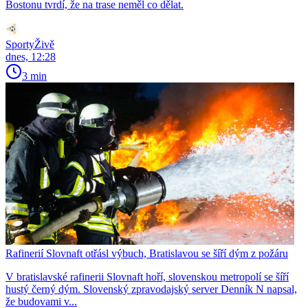
Bostonu tvrdí, že na trase neměl co dělat.
SportyŽivě
dnes, 12:28
3 min
Rafinerií Slovnaft otřásl výbuch, Bratislavou se šíří dým z požáru
V bratislavské rafinerii Slovnaft hoří, slovenskou metropolí se šíří
hustý černý dým. Slovenský zpravodajský server Denník N napsal,
že budovami v...