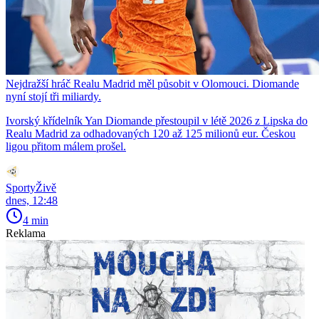
Nejdražší hráč Realu Madrid měl působit v Olomouci. Diomande
nyní stojí tři miliardy.
Ivorský křídelník Yan Diomande přestoupil v létě 2026 z Lipska do
Realu Madrid za odhadovaných 120 až 125 milionů eur. Českou
ligou přitom málem prošel.
SportyŽivě
dnes, 12:48
4 min
Reklama