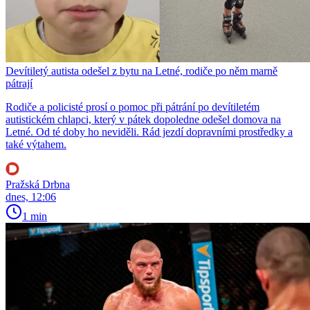
Devítiletý autista odešel z bytu na Letné, rodiče po něm marně
pátrají
Rodiče a policisté prosí o pomoc při pátrání po devítiletém
autistickém chlapci, který v pátek dopoledne odešel domova na
Letné. Od té doby ho neviděli. Rád jezdí dopravními prostředky a
také výtahem.
Pražská Drbna
dnes, 12:06
1 min