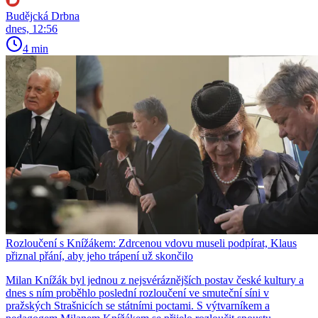
Budějcká Drbna
dnes, 12:56
4 min
Rozloučení s Knížákem: Zdrcenou vdovu museli podpírat, Klaus
přiznal přání, aby jeho trápení už skončilo
Milan Knížák byl jednou z nejsvéráznějších postav české kultury a
dnes s ním proběhlo poslední rozloučení ve smuteční síni v
pražských Strašnicích se státními poctami. S výtvarníkem a