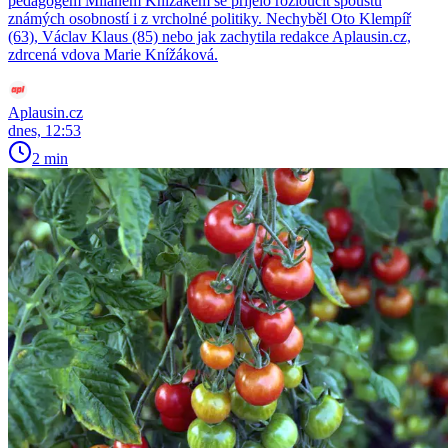
pedagogem Milanem Knížákem se přijelo rozloučit spoustu
známých osobností i z vrcholné politiky. Nechyběl Oto Klempíř
(63), Václav Klaus (85) nebo jak zachytila redakce Aplausin.cz,
zdrcená vdova Marie Knížáková.
Aplausin.cz
dnes, 12:53
2 min