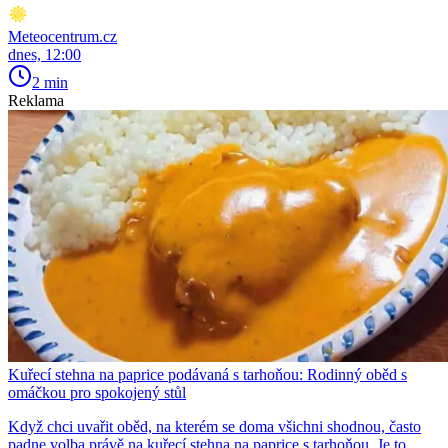
Meteocentrum.cz
dnes, 12:00
2 min
Reklama
Kuřecí stehna na paprice podávaná s tarhoňou: Rodinný oběd s
omáčkou pro spokojený stůl
Když chci uvařit oběd, na kterém se doma všichni shodnou, často
padne volba právě na kuřecí stehna na paprice s tarhoňou. Je to