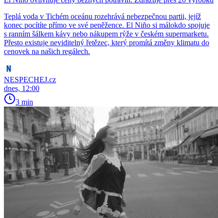
Teplá voda v Tichém oceánu rozehrává nebezpečnou partii, jejíž
konec pocítíte přímo ve své peněžence. El Niño si málokdo spojuje
s ranním šálkem kávy nebo nákupem rýže v českém supermarketu.
Přesto existuje neviditelný řetězec, který promítá změny klimatu do
cenovek na našich regálech.
NESPECHEJ.cz
dnes, 12:00
3 min