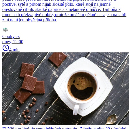
poctivé, syté a přitom nijak složité jídlo, které stojí na jemně
orestované cibuli, sladké paprice a smetanové omáčce. Tarhoňa k
tomu sedí překvapivě dobře, protože omáčku pěkně nasaje a na talíři
z ní není jen obyčejná příloha.
Cooky.cz
dnes, 12:00
4 min
El Niño ovlivňuje ceny běžných potravin. Zdražuje přes 20 výrobků