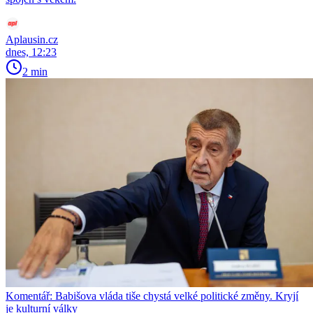
Aplausin.cz
dnes, 12:23
2 min
Komentář: Babišova vláda tiše chystá velké politické změny. Kryjí
je kulturní války