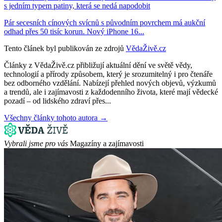
s jedním typem patiny, která se nedá napodobit
Pár secesních cínových svícnů s původním povrchem má aukční
odhad přes 50 tisíc korun. Nový iPhone 16...
Tento článek byl publikován ze zdrojů
VědaŽivě.cz
Články z VědaŽivě.cz přibližují aktuální dění ve světě vědy,
technologií a přírody způsobem, který je srozumitelný i pro čtenáře
bez odborného vzdělání. Nabízejí přehled nových objevů, výzkumů
a trendů, ale i zajímavosti z každodenního života, které mají vědecké
pozadí – od lidského zdraví přes...
Všechny články tohoto autora →
Vybrali jsme pro vás
Magazíny a zajímavosti