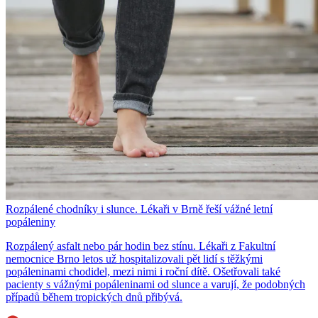
Rozpálené chodníky i slunce. Lékaři v Brně řeší vážné letní
popáleniny
Rozpálený asfalt nebo pár hodin bez stínu. Lékaři z Fakultní
nemocnice Brno letos už hospitalizovali pět lidí s těžkými
popáleninami chodidel, mezi nimi i roční dítě. Ošetřovali také
pacienty s vážnými popáleninami od slunce a varují, že podobných
případů během tropických dnů přibývá.