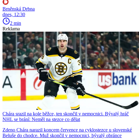
Brněnská Drbna
dnes, 12:30
2 min
Reklama
Chára srazil na kole běžce, ten skončil v nemocnici. Bývalý hráč
NHL se brání: Neměl na stezce co dělat
Zdeno Chára narazil koncem července na cyklostezce u slovenské
Beluše do chodce. Muž skončil v nemocnici, bývalý obránce