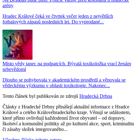
arény
Hradec Králové čeká ve čtvrtek večer jeden z největších
fotbalových zápasů posledních let. Do vyprodané...
Místo vědy tanec na podpatcích. Bývalá toxikoložka vrací ženám
sebevědomí
Dlouho se pohybovala v akademickém prostředí a věnovala se
vědeckému výzkumu v oblasti toxikologie. Nakonec...
Tento článek byl publikován ze zdrojů
Hradecká Drbna
Články z Hradecké Drbny přinášejí aktuální informace z Hradce
Králové a celého Královéhradeckého kraje. Věnují se událostem,
které přímo ovlivňují každodenní život obyvatel – od dopravy,
školství a komunální politiky až po kulturní akce, sport, kriminalitu
či zásahy složek integrovaného...
Všechny články tohoto autora →