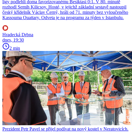
ligy podlehli doma favorizovanému Besiktasi 0:1. V 80. minutě
rozhodl Semih Kilicsoy. Hosté, v jejichž základní sestavě nastoupil
český křídelník Václav Černý, hráli od 71. minuty bez vyloučeného
Kassouma Ouattary. Odveta je na programu za týden v Istanbulu.
Hradecká Drbna
dnes, 19:30
2 min
Prezident Petr Pavel se přijel podívat na nový kostel v Neratovicích.