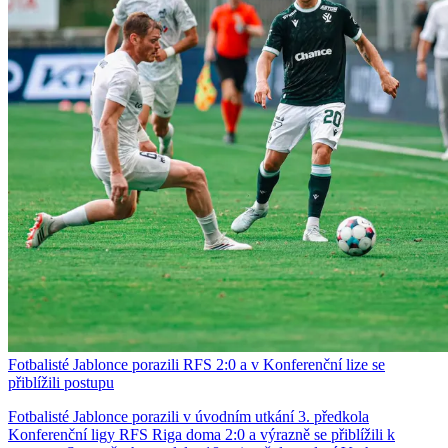
Fotbalisté Jablonce porazili RFS 2:0 a v Konferenční lize se
přiblížili postupu
Fotbalisté Jablonce porazili v úvodním utkání 3. předkola
Konferenční ligy RFS Riga doma 2:0 a výrazně se přiblížili k