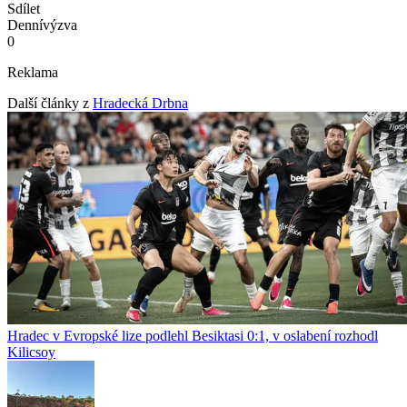
Sdílet
Denní
výzva
0
Reklama
Další články z
Hradecká Drbna
Hradec v Evropské lize podlehl Besiktasi 0:1, v oslabení rozhodl
Kilicsoy