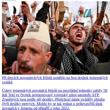
Při útocích povstaleckých Húsíů zemřelo na šest desítek jemenských
vojáků
Údery jemenských povstalců Húsíů na provládní jednotky zabily 58
lidí, řekl ve čtvrtek nejmenovaný vojenský zdroj agentuře AFP.
Zraněných jsou podle něj desítky. Předchozí údaje uváděly zhruba
čtyři desítky mrtvých. Mohlo by se tak jednat o nejkrvavější útok
povstalců v Jemenu od příměří z roku 2022.