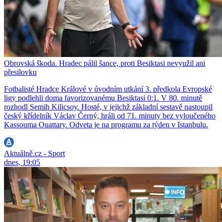
Obrovská škoda. Hradec pálil šance, proti Besiktasi nevyužil ani
přesilovku
Fotbalisté Hradce Králové v úvodním utkání 3. předkola Evropské
ligy podlehli doma favorizovanému Besiktasi 0:1. V 80. minutě
rozhodl Semih Kilicsoy. Hosté, v jejichž základní sestavě nastoupil
český křídelník Václav Černý, hráli od 71. minuty bez vyloučeného
Kassouma Ouattary. Odveta je na programu za týden v Istanbulu.
Aktuálně.cz - Sport
dnes, 19:05