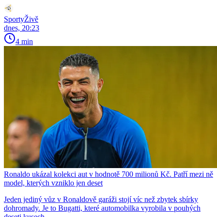
SportyŽivě
dnes, 20:23
4 min
Ronaldo ukázal kolekci aut v hodnotě 700 milionů Kč. Patří mezi ně
model, kterých vzniklo jen deset
Jeden jediný vůz v Ronaldově garáži stojí víc než zbytek sbírky
dohromady. Je to Bugatti, které automobilka vyrobila v pouhých
deseti kusech.