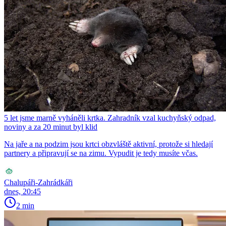
5 let jsme marně vyháněli krtka. Zahradník vzal kuchyňský odpad,
noviny a za 20 minut byl klid
Na jaře a na podzim jsou krtci obzvláště aktivní, protože si hledají
partnery a připravují se na zimu. Vypudit je tedy musíte včas.
Chalupáři-Zahrádkáři
dnes, 20:45
2 min