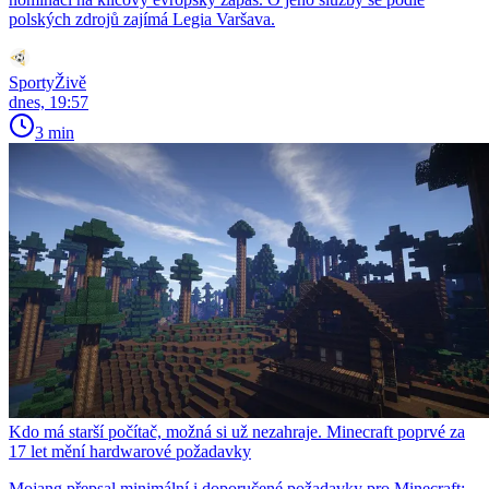
polských zdrojů zajímá Legia Varšava.
SportyŽivě
dnes, 19:57
3 min
Kdo má starší počítač, možná si už nezahraje. Minecraft poprvé za
17 let mění hardwarové požadavky
Mojang přepsal minimální i doporučené požadavky pro Minecraft: