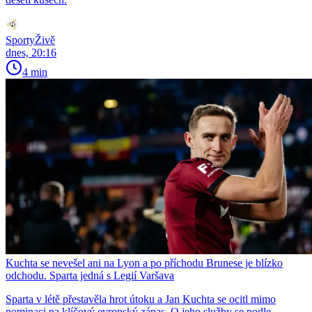
SportyŽivě
dnes, 20:16
4 min
Kuchta se nevešel ani na Lyon a po příchodu Brunese je blízko
odchodu. Sparta jedná s Legií Varšava
Sparta v létě přestavěla hrot útoku a Jan Kuchta se ocitl mimo
nominaci na klíčový evropský zápas. O jeho služby se podle