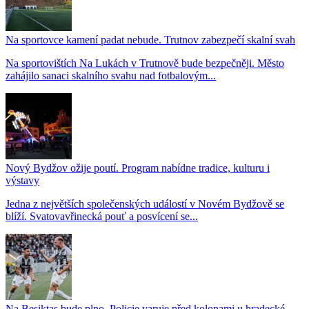
Na sportovce kamení padat nebude. Trutnov zabezpečí skalní svah
Na sportovištích Na Lukách v Trutnově bude bezpečněji. Město
zahájilo sanaci skalního svahu nad fotbalovým...
Nový Bydžov ožije poutí. Program nabídne tradice, kulturu i
výstavy
Jedna z největších společenských událostí v Novém Bydžově se
blíží. Svatovavřinecká pouť a posvícení se...
Na Besiktas bude plno. Policie varuje před kolonami u hradecké