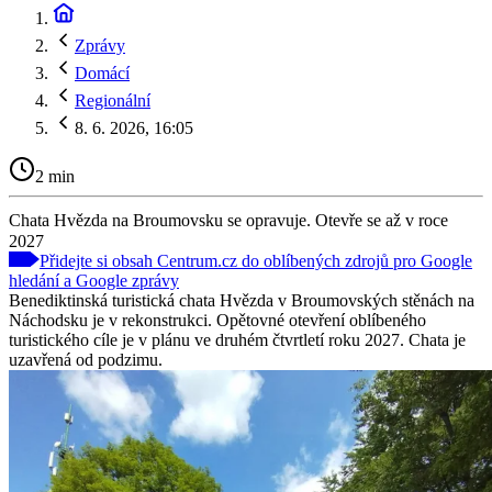
Zprávy
Domácí
Regionální
8. 6. 2026, 16:05
2 min
Chata Hvězda na Broumovsku se opravuje. Otevře se až v roce
2027
Přidejte si obsah Centrum.cz do oblíbených zdrojů pro Google
hledání a Google zprávy
Benediktinská turistická chata Hvězda v Broumovských stěnách na
Náchodsku je v rekonstrukci. Opětovné otevření oblíbeného
turistického cíle je v plánu ve druhém čtvrtletí roku 2027. Chata je
uzavřená od podzimu.