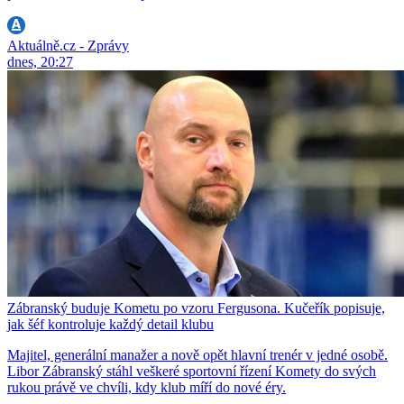
Aktuálně.cz - Zprávy
dnes, 20:27
Zábranský buduje Kometu po vzoru Fergusona. Kučeřík popisuje,
jak šéf kontroluje každý detail klubu
Majitel, generální manažer a nově opět hlavní trenér v jedné osobě.
Libor Zábranský stáhl veškeré sportovní řízení Komety do svých
rukou právě ve chvíli, kdy klub míří do nové éry.