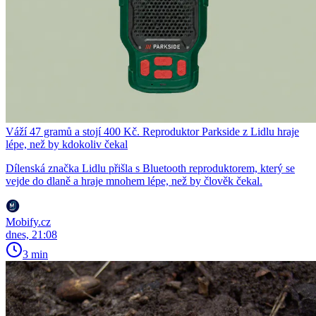
Váží 47 gramů a stojí 400 Kč. Reproduktor Parkside z Lidlu hraje
lépe, než by kdokoliv čekal
Dílenská značka Lidlu přišla s Bluetooth reproduktorem, který se
vejde do dlaně a hraje mnohem lépe, než by člověk čekal.
Mobify.cz
dnes, 21:08
3 min