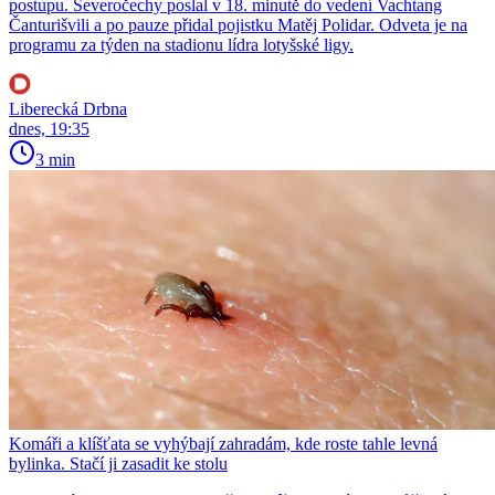
postupu. Severočechy poslal v 18. minutě do vedení Vachtang
Čanturišvili a po pauze přidal pojistku Matěj Polidar. Odveta je na
programu za týden na stadionu lídra lotyšské ligy.
Liberecká Drbna
dnes, 19:35
3 min
Komáři a klíšťata se vyhýbají zahradám, kde roste tahle levná
bylinka. Stačí ji zasadit ke stolu