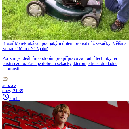
Brusíř Marek ukázal, pod jakým úhlem brousit nůž sekačky. Většina
zahrádkářů to dělá špatně
Podzim je ideálním obdobím pro přípravu zahradní techniky na
příští sezonu. Začít je dobré u sekačky, kterou je třeba důkladně
nabrousit.
adbz.cz
dnes, 21:39
2 min