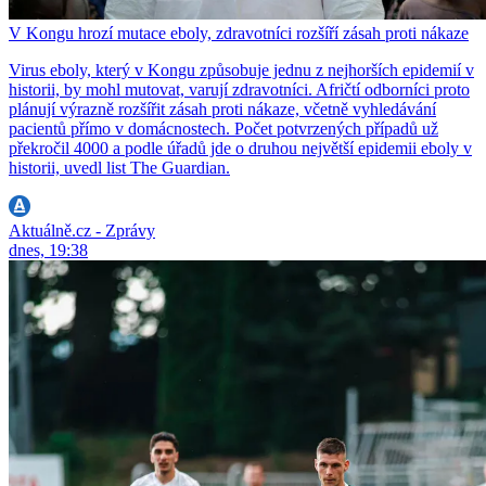
V Kongu hrozí mutace eboly, zdravotníci rozšíří zásah proti nákaze
Virus eboly, který v Kongu způsobuje jednu z nejhorších epidemií v
historii, by mohl mutovat, varují zdravotníci. Afričtí odborníci proto
plánují výrazně rozšířit zásah proti nákaze, včetně vyhledávání
pacientů přímo v domácnostech. Počet potvrzených případů už
překročil 4000 a podle úřadů jde o druhou největší epidemii eboly v
historii, uvedl list The Guardian.
Aktuálně.cz - Zprávy
dnes, 19:38