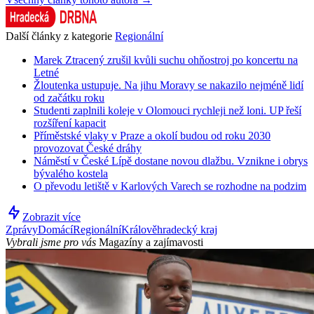
Další články z kategorie
Regionální
Marek Ztracený zrušil kvůli suchu ohňostroj po koncertu na
Letné
Žloutenka ustupuje. Na jihu Moravy se nakazilo nejméně lidí
od začátku roku
Studenti zaplnili koleje v Olomouci rychleji než loni. UP řeší
rozšíření kapacit
Příměstské vlaky v Praze a okolí budou od roku 2030
provozovat České dráhy
Náměstí v České Lípě dostane novou dlažbu. Vznikne i obrys
bývalého kostela
O převodu letiště v Karlových Varech se rozhodne na podzim
Zobrazit více
Zprávy
Domácí
Regionální
Králověhradecký kraj
Vybrali jsme pro vás
Magazíny a zajímavosti