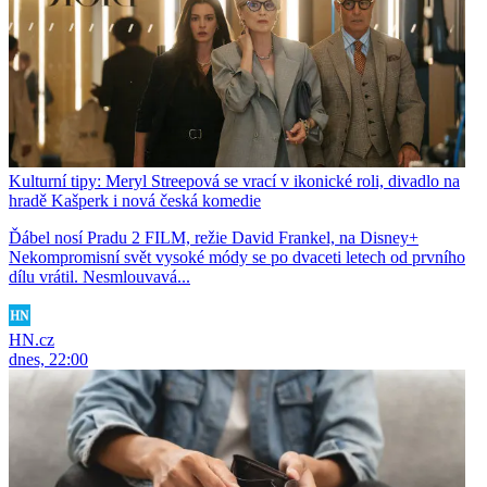
Kulturní tipy: Meryl Streepová se vrací v ikonické roli, divadlo na
hradě Kašperk i nová česká komedie
Ďábel nosí Pradu 2 FILM, režie David Frankel, na Disney+
Nekompromisní svět vysoké módy se po dvaceti letech od prvního
dílu vrátil. Nesmlouvavá...
HN.cz
dnes, 22:00