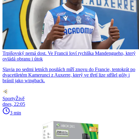
Trpišovský nemá dost. Ve Francii loví rychlíka Mandengueho, který
ovládá obranu i útok
Slavia po sedmi letních posilách míří znovu do Francie, tentokrát po
dvacetiletém Kamerunci z Auxerre, který ve třetí lize střílel góly i
bránil jako wingback.
SportyŽivě
dnes, 22:05
3 min