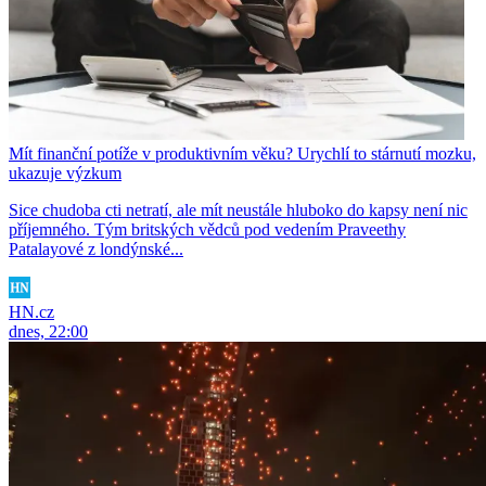
Mít finanční potíže v produktivním věku? Urychlí to stárnutí mozku,
ukazuje výzkum
Sice chudoba cti netratí, ale mít neustále hluboko do kapsy není nic
příjemného. Tým britských vědců pod vedením Praveethy
Patalayové z londýnské...
HN.cz
dnes, 22:00