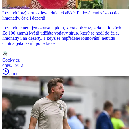
Levandulový sirup z levandule lékařské: Fialová letní zásoba do
limonády, čaje i dezertů
Levandule není jen okrasa u plotu, která dobře vypadá na fotkách.
Ze 100 gramů květů uděláte voňavý sirup, který se hodí do čaje,
limonády i na dezerty, a když se nepřežene louhování, nebude
chutnat jako skříň po babičce.
Cooky.cz
dnes, 19:12
3 min