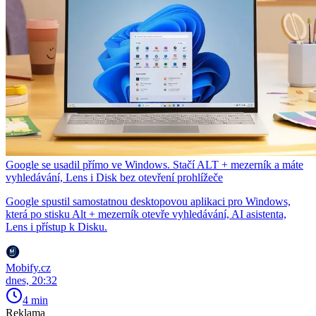
Google se usadil přímo ve Windows. Stačí ALT + mezerník a máte
vyhledávání, Lens i Disk bez otevření prohlížeče
Google spustil samostatnou desktopovou aplikaci pro Windows,
která po stisku Alt + mezerník otevře vyhledávání, AI asistenta,
Lens i přístup k Disku.
Mobify.cz
dnes, 20:32
4 min
Reklama