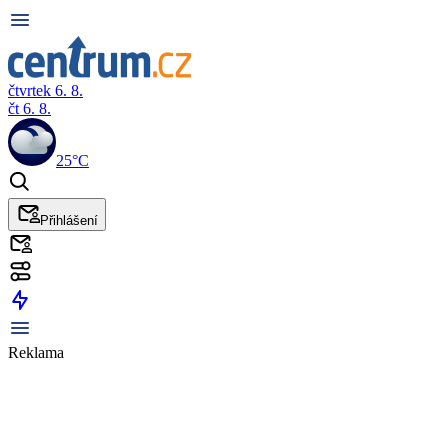
čtvrtek 6. 8.
čt 6. 8.
25°C
Přihlášení
Reklama