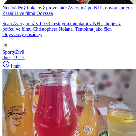
Nenáviděný hokejový provokatér Avery má po NHL novou kariéru.
Zazářil i ve filmu Odyssea
Sean Avery, muž s 1 533 trestnými minutami v NHL, hraje už
potřetí ve filmu Christophera Nolana. Tentokrát jako člen
Odysseovy posádky.
SportyŽivě
dnes, 19:17
4 min