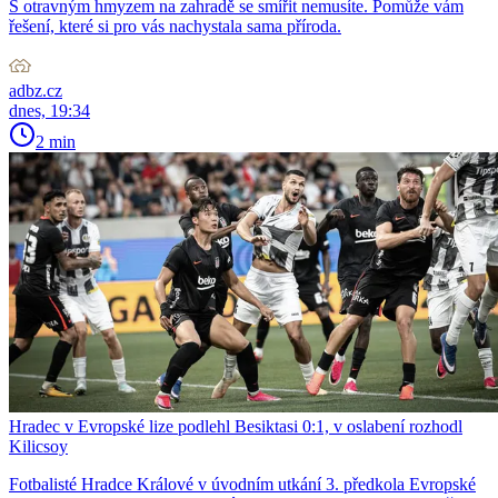
S otravným hmyzem na zahradě se smířit nemusíte. Pomůže vám
řešení, které si pro vás nachystala sama příroda.
adbz.cz
dnes, 19:34
2 min
Hradec v Evropské lize podlehl Besiktasi 0:1, v oslabení rozhodl
Kilicsoy
Fotbalisté Hradce Králové v úvodním utkání 3. předkola Evropské