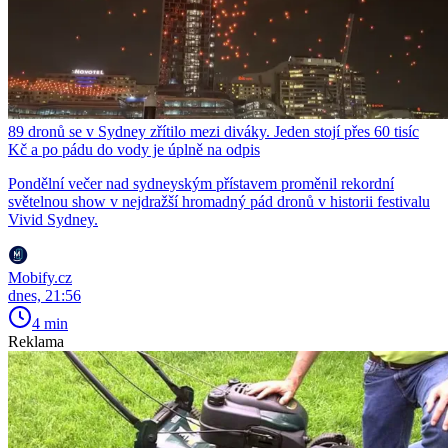
89 dronů se v Sydney zřítilo mezi diváky. Jeden stojí přes 60 tisíc
Kč a po pádu do vody je úplně na odpis
Pondělní večer nad sydneyským přístavem proměnil rekordní
světelnou show v nejdražší hromadný pád dronů v historii festivalu
Vivid Sydney.
Mobify.cz
dnes, 21:56
4 min
Reklama