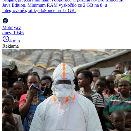
Java Edition. Minimum RAM vyskočilo ze 2 GB na 8, u
integrované grafiky dokonce na 12 GB.
Mobify.cz
dnes, 19:46
4 min
Reklama