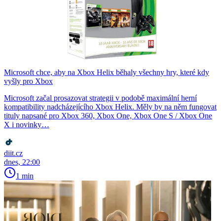
Microsoft chce, aby na Xbox Helix běhaly všechny hry, které kdy
vyšly pro Xbox
Microsoft začal prosazovat strategii v podobě maximální herní
kompatibility nadcházejícího Xbox Helix. Měly by na něm fungovat
tituly napsané pro Xbox 360, Xbox One, Xbox One S / Xbox One
X i novinky…
diit.cz
dnes, 22:00
1 min