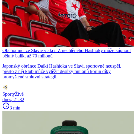
Obchodníci ze Slavie v akci. Z nechtěného Hashioky může kápnout
pěkný balík, až 70 milionů
Japonský obránce Daiki Hashioka ve Slavii sportovně neuspěl,
přesto z něj klub může vytěžit desítky milionů korun díky
promyšlené smluvní strategii.
SportyŽivě
dnes, 21:32
3 min