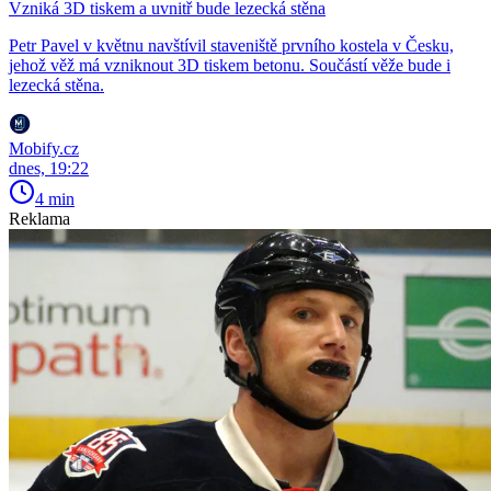
Vzniká 3D tiskem a uvnitř bude lezecká stěna
Petr Pavel v květnu navštívil staveniště prvního kostela v Česku,
jehož věž má vzniknout 3D tiskem betonu. Součástí věže bude i
lezecká stěna.
Mobify.cz
dnes, 19:22
4 min
Reklama