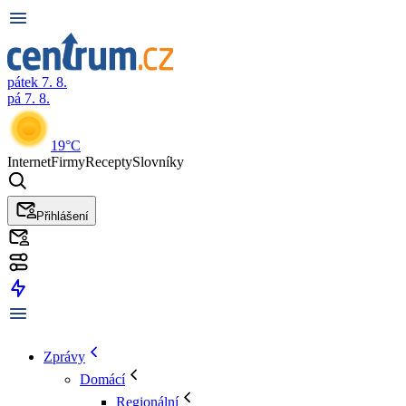
pátek 7. 8.
pá 7. 8.
19°C
Internet
Firmy
Recepty
Slovníky
Přihlášení
Zprávy
Domácí
Regionální