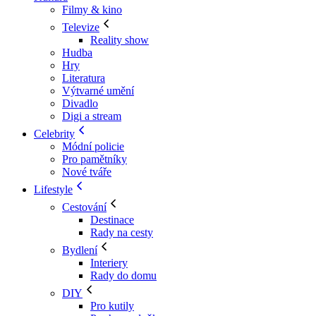
Filmy & kino
Televize
Reality show
Hudba
Hry
Literatura
Výtvarné umění
Divadlo
Digi a stream
Celebrity
Módní policie
Pro pamětníky
Nové tváře
Lifestyle
Cestování
Destinace
Rady na cesty
Bydlení
Interiery
Rady do domu
DIY
Pro kutily