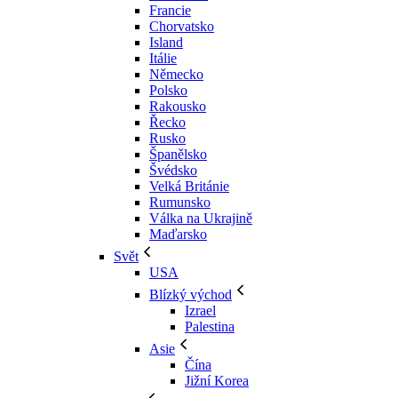
Francie
Chorvatsko
Island
Itálie
Německo
Polsko
Rakousko
Řecko
Rusko
Španělsko
Švédsko
Velká Británie
Rumunsko
Válka na Ukrajině
Maďarsko
Svět
USA
Blízký východ
Izrael
Palestina
Asie
Čína
Jižní Korea