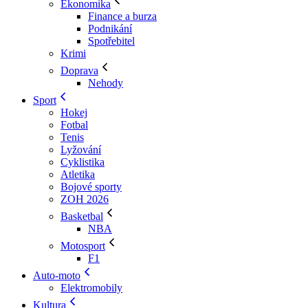
Ekonomika
Finance a burza
Podnikání
Spotřebitel
Krimi
Doprava
Nehody
Sport
Hokej
Fotbal
Tenis
Lyžování
Cyklistika
Atletika
Bojové sporty
ZOH 2026
Basketbal
NBA
Motosport
F1
Auto-moto
Elektromobily
Kultura