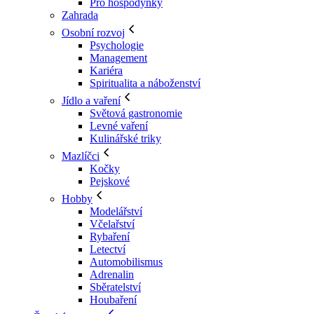
Pro hospodyňky
Zahrada
Osobní rozvoj
Psychologie
Management
Kariéra
Spiritualita a náboženství
Jídlo a vaření
Světová gastronomie
Levné vaření
Kulinářské triky
Mazlíčci
Kočky
Pejskové
Hobby
Modelářství
Včelařství
Rybaření
Letectví
Automobilismus
Adrenalin
Sběratelství
Houbaření