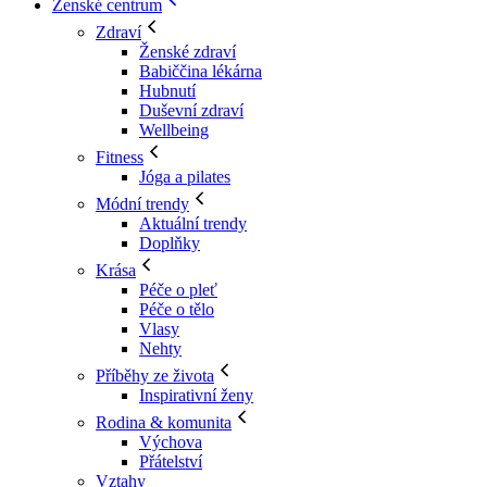
Ženské centrum
Zdraví
Ženské zdraví
Babiččina lékárna
Hubnutí
Duševní zdraví
Wellbeing
Fitness
Jóga a pilates
Módní trendy
Aktuální trendy
Doplňky
Krása
Péče o pleť
Péče o tělo
Vlasy
Nehty
Příběhy ze života
Inspirativní ženy
Rodina & komunita
Výchova
Přátelství
Vztahy