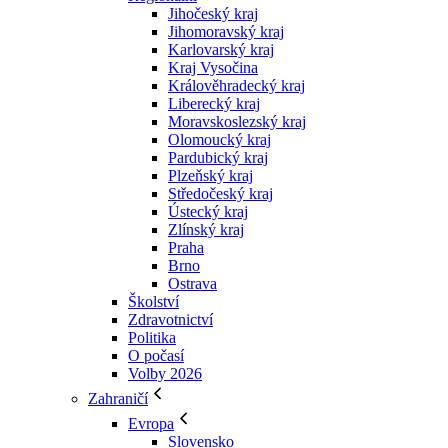
Jihočeský kraj
Jihomoravský kraj
Karlovarský kraj
Kraj Vysočina
Králověhradecký kraj
Liberecký kraj
Moravskoslezský kraj
Olomoucký kraj
Pardubický kraj
Plzeňský kraj
Středočeský kraj
Ústecký kraj
Zlínský kraj
Praha
Brno
Ostrava
Školství
Zdravotnictví
Politika
O počasí
Volby 2026
Zahraničí
Evropa
Slovensko