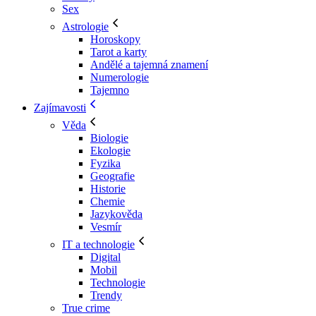
Sex
Astrologie
Horoskopy
Tarot a karty
Andělé a tajemná znamení
Numerologie
Tajemno
Zajímavosti
Věda
Biologie
Ekologie
Fyzika
Geografie
Historie
Chemie
Jazykověda
Vesmír
IT a technologie
Digital
Mobil
Technologie
Trendy
True crime