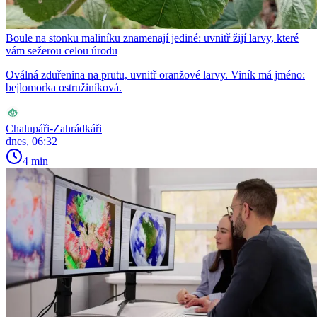
Boule na stonku maliníku znamenají jediné: uvnitř žijí larvy, které
vám sežerou celou úrodu
Oválná zduřenina na prutu, uvnitř oranžové larvy. Viník má jméno:
bejlomorka ostružiníková.
Chalupáři-Zahrádkáři
dnes, 06:32
4 min