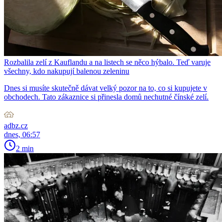
Rozbalila zelí z Kauflandu a na listech se něco hýbalo. Teď varuje
všechny, kdo nakupují balenou zeleninu
Dnes si musíte skutečně dávat velký pozor na to, co si kupujete v
obchodech. Tato zákaznice si přinesla domů nechutné čínské zelí.
adbz.cz
dnes, 06:57
2 min