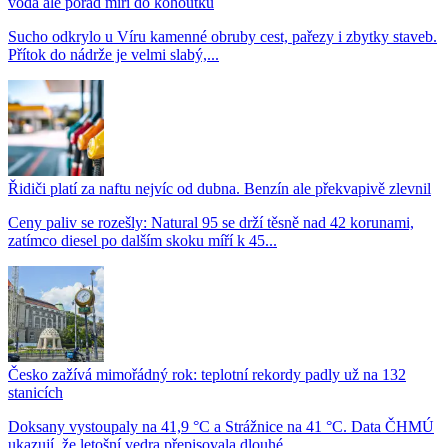
voda ale pořád míří do kohoutků
Sucho odkrylo u Víru kamenné obruby cest, pařezy i zbytky staveb.
Přítok do nádrže je velmi slabý,...
Řidiči platí za naftu nejvíc od dubna. Benzín ale překvapivě zlevnil
Ceny paliv se rozešly: Natural 95 se drží těsně nad 42 korunami,
zatímco diesel po dalším skoku míří k 45...
Česko zažívá mimořádný rok: teplotní rekordy padly už na 132
stanicích
Doksany vystoupaly na 41,9 °C a Strážnice na 41 °C. Data ČHMÚ
ukazují, že letošní vedra přepisovala dlouhé...