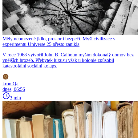
Měly neomezené jídlo, prostor i bezpečí. Myší civilizace v
experimentu Universe 25 přesto zanikla
V roce 1968 vytvořil John B. Calhoun myším dokonalý domov bez
vnějších hrozeb. Přebytek luxusu však u kolonie způsobil
katastrofální sociální kolaps.
kroniQa
dnes, 06:56
3 min