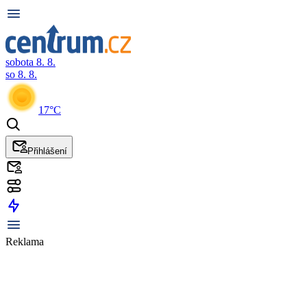
sobota 8. 8.
so 8. 8.
17°C
Přihlášení
Reklama