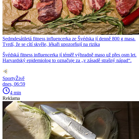
Sedmdesátiletá fitness influencerka ze Švédska jí denně 800 g masa.
Tvrdí, že se cítí skvěle, lékaři upozorňují na rizika
Švédská fitness influencerka jí téměř výhradně maso už přes osm let.
Harvardský epidemiolog to označuje za „v zásadě strašný nápad“.
SportyŽivě
dnes, 06:59
4 min
Reklama