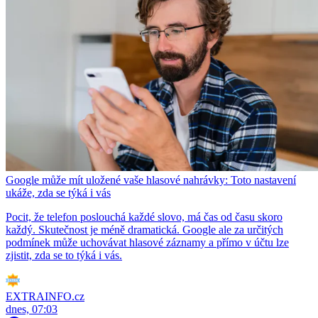
Google může mít uložené vaše hlasové nahrávky: Toto nastavení
ukáže, zda se týká i vás
Pocit, že telefon poslouchá každé slovo, má čas od času skoro
každý. Skutečnost je méně dramatická. Google ale za určitých
podmínek může uchovávat hlasové záznamy a přímo v účtu lze
zjistit, zda se to týká i vás.
EXTRAINFO.cz
dnes, 07:03