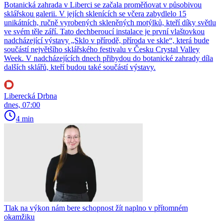
Botanická zahrada v Liberci se začala proměňovat v působivou
sklářskou galerii. V jejích sklenících se včera zabydlelo 15
unikátních, ručně vyrobených skleněných motýlků, kteří díky světlu
ve svém těle září. Tato dechberoucí instalace je první vlaštovkou
nadcházející výstavy „Sklo v přírodě, příroda ve skle“, která bude
součástí největšího sklářského festivalu v Česku Crystal Valley
Week. V nadcházejících dnech přibydou do botanické zahrady díla
dalších sklářů, kteří budou také součástí výstavy.
Liberecká Drbna
dnes, 07:00
4 min
Tlak na výkon nám bere schopnost žít naplno v přítomném
okamžiku