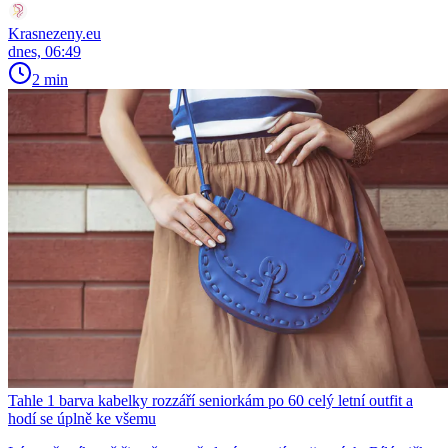
Krasnezeny.eu
dnes, 06:49
2 min
Tahle 1 barva kabelky rozzáří seniorkám po 60 celý letní outfit a
hodí se úplně ke všemu