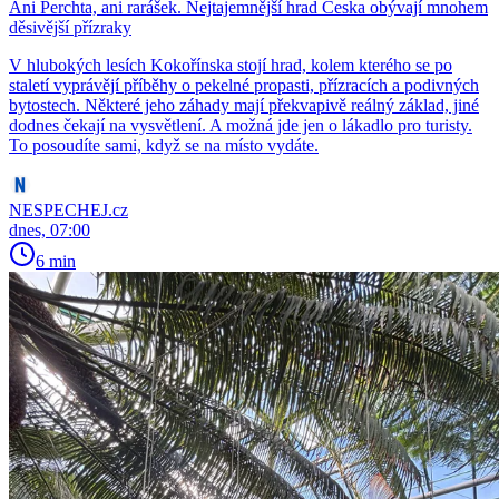
Ani Perchta, ani rarášek. Nejtajemnější hrad Česka obývají mnohem
děsivější přízraky
V hlubokých lesích Kokořínska stojí hrad, kolem kterého se po
staletí vyprávějí příběhy o pekelné propasti, přízracích a podivných
bytostech. Některé jeho záhady mají překvapivě reálný základ, jiné
dodnes čekají na vysvětlení. A možná jde jen o lákadlo pro turisty.
To posoudíte sami, když se na místo vydáte.
NESPECHEJ.cz
dnes, 07:00
6 min