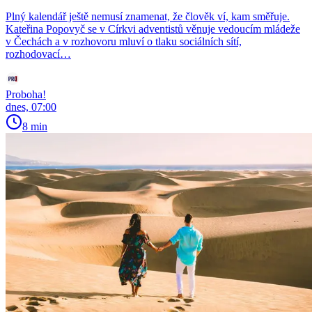
Plný kalendář ještě nemusí znamenat, že člověk ví, kam směřuje.
Kateřina Popovyč se v Církvi adventistů věnuje vedoucím mládeže
v Čechách a v rozhovoru mluví o tlaku sociálních sítí,
rozhodovací…
Proboha!
dnes, 07:00
8 min