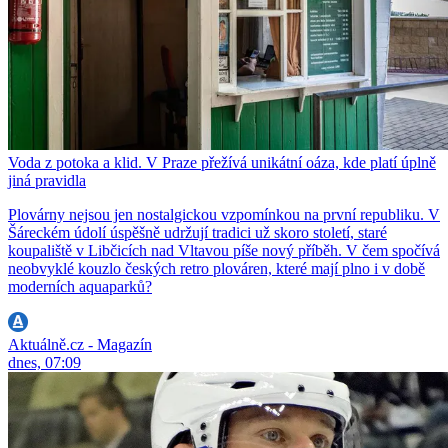
Voda z potoka a klid. V Praze přežívá unikátní oáza, kde platí úplně
jiná pravidla
Plovárny nejsou jen nostalgickou vzpomínkou na první republiku. V
Šáreckém údolí úspěšně udržují tradici už skoro století, staré
koupaliště v Libčicích nad Vltavou píše nový příběh. V čem spočívá
neobvyklé kouzlo českých retro plováren, které mají plno i v době
moderních aquaparků?
Aktuálně.cz - Magazín
dnes, 07:09