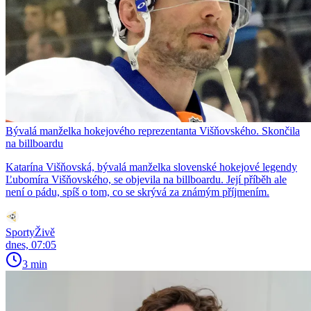
Bývalá manželka hokejového reprezentanta Višňovského. Skončila
na billboardu
Katarína Višňovská, bývalá manželka slovenské hokejové legendy
Ľubomíra Višňovského, se objevila na billboardu. Její příběh ale
není o pádu, spíš o tom, co se skrývá za známým příjmením.
SportyŽivě
dnes, 07:05
3 min