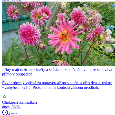
Jiřiny mají roztrhané květy a škůdce nikde. Noční viník se schovává
přímo v poupatech
Škvor obecný vylézá za potravou až po setmění a přes den se tiskne
v záhybech květů. Proto ho ranní kontrola záhonu neodhalí.
Chalupáři-Zahrádkáři
dnes, 06:51
4 min