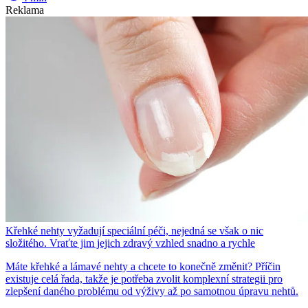
Reklama
Křehké nehty vyžadují speciální péči, nejedná se však o nic
složitého. Vraťte jim jejich zdravý vzhled snadno a rychle
Máte křehké a lámavé nehty a chcete to konečně změnit? Příčin
existuje celá řada, takže je potřeba zvolit komplexní strategii pro
zlepšení daného problému od výživy až po samotnou úpravu nehtů.