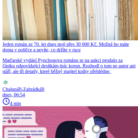
Jeden román ze 70. let dnes stojí přes 30 000 Kč. Možná ho máte
doma v poličce a nevíte, co držíte v ruce
Maďarské vydání Pynchonova románu se na aukci prodalo za
částku odpovídající desítkám tisíc korun. Rozhodl o tom ne autor ani
stáří, ale tři detaily, které běžný majitel knihy přehlédne.
Chalupáři-Zahrádkáři
dnes, 06:54
4 min