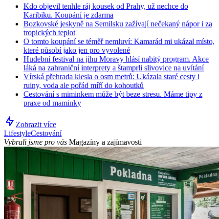
Kdo objevil tenhle ráj kousek od Prahy, už nechce do
Karibiku. Koupání je zdarma
Bozkovské jeskyně na Semilsku zažívají nečekaný nápor i za
tropických teplot
O tomto koupání se téměř nemluví: Kamarád mi ukázal místo,
které působí jako jen pro vyvolené
Hudební festival na jihu Moravy hlásí nabitý program. Akce
láká na zahraniční interprety a štamprli slivovice na uvítání
Vírská přehrada klesla o osm metrů: Ukázala staré cesty i
ruiny, voda ale pořád míří do kohoutků
Cestování s miminkem může být beze stresu. Máme tipy z
praxe od maminky
Zobrazit více
Lifestyle
Cestování
Vybrali jsme pro vás
Magazíny a zajímavosti