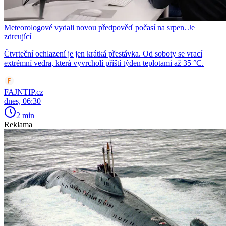
Meteorologové vydali novou předpověď počasí na srpen. Je
zdrcující
Čtvrteční ochlazení je jen krátká přestávka. Od soboty se vrací
extrémní vedra, která vyvrcholí příští týden teplotami až 35 °C.
FAJNTIP.cz
dnes, 06:30
2 min
Reklama