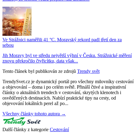
Ve Strážnici naměřili 41 °C. Moravský rekord padl třetí den za
sebou
Jih Moravy byl ve středu největší výhní v Česku. Strážnické měření
znovu překročilo čtyřicítku, data však...
Tento článek byl publikován ze zdrojů
Trendy svět
TrendySvet.cz je dynamický portál pro všechny milovníky cestování
a objevování – doma i po celém světě. Přináší čtivé a inspirativní
články o aktuálních trendech v cestování, skrytých klenotech i
osvědčených destinacích. Nabízí praktické tipy na cesty, od
objevování lokálních perel až po...
Všechny články tohoto autora →
Další články z kategorie
Cestování