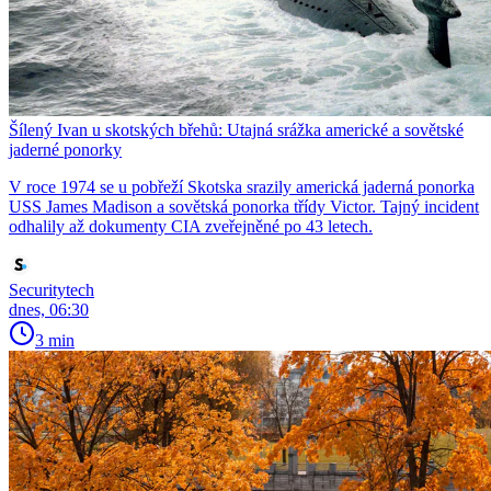
Šílený Ivan u skotských břehů: Utajná srážka americké a sovětské
jaderné ponorky
V roce 1974 se u pobřeží Skotska srazily americká jaderná ponorka
USS James Madison a sovětská ponorka třídy Victor. Tajný incident
odhalily až dokumenty CIA zveřejněné po 43 letech.
Securitytech
dnes, 06:30
3 min