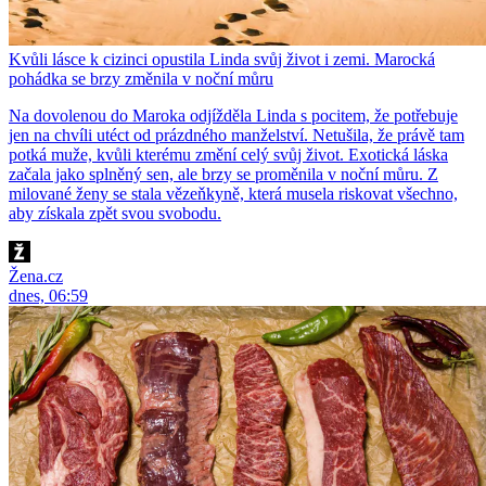
Kvůli lásce k cizinci opustila Linda svůj život i zemi. Marocká
pohádka se brzy změnila v noční můru
Na dovolenou do Maroka odjížděla Linda s pocitem, že potřebuje
jen na chvíli utéct od prázdného manželství. Netušila, že právě tam
potká muže, kvůli kterému změní celý svůj život. Exotická láska
začala jako splněný sen, ale brzy se proměnila v noční můru. Z
milované ženy se stala vězeňkyně, která musela riskovat všechno,
aby získala zpět svou svobodu.
Žena.cz
dnes, 06:59