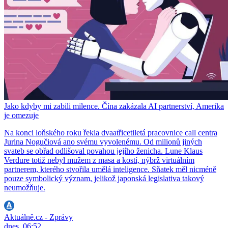
Jako kdyby mi zabili milence. Čína zakázala AI partnerství, Amerika
je omezuje
Na konci loňského roku řekla dvaatřicetiletá pracovnice call centra
Jurina Nogučiová ano svému vyvolenému. Od milionů jiných
svateb se obřad odlišoval povahou jejího ženicha. Lune Klaus
Verdure totiž nebyl mužem z masa a kostí, nýbrž virtuálním
partnerem, kterého stvořila umělá inteligence. Sňatek měl nicméně
pouze symbolický význam, jelikož japonská legislativa takový
neumožňuje.
Aktuálně.cz - Zprávy
dnes, 06:52