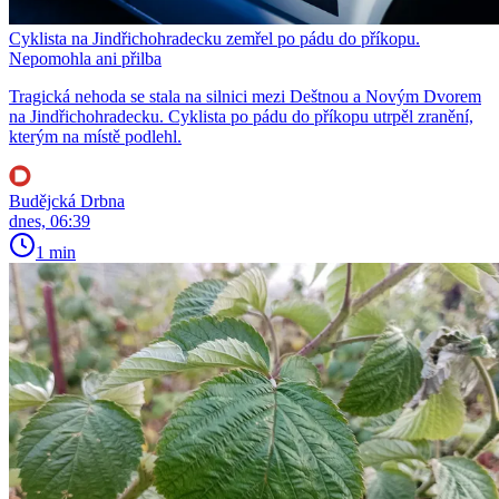
Cyklista na Jindřichohradecku zemřel po pádu do příkopu.
Nepomohla ani přilba
Tragická nehoda se stala na silnici mezi Deštnou a Novým Dvorem
na Jindřichohradecku. Cyklista po pádu do příkopu utrpěl zranění,
kterým na místě podlehl.
Budějcká Drbna
dnes, 06:39
1 min