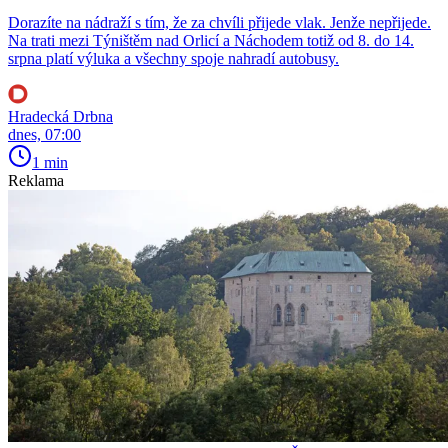
Dorazíte na nádraží s tím, že za chvíli přijede vlak. Jenže nepřijede.
Na trati mezi Týništěm nad Orlicí a Náchodem totiž od 8. do 14.
srpna platí výluka a všechny spoje nahradí autobusy.
Hradecká Drbna
dnes, 07:00
1 min
Reklama