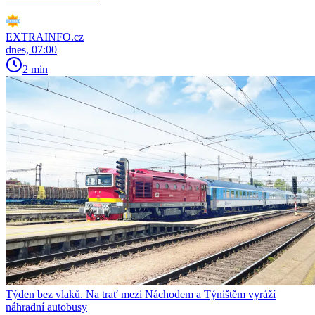
EXTRAINFO.cz
dnes, 07:00
2 min
Týden bez vlaků. Na trať mezi Náchodem a Týništěm vyráží
náhradní autobusy