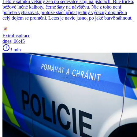
Léto v šatníku většiny žen po šedesátce stojí na jistotách. Bílé tričko,
béžové lněné kalhoty, černé šaty na návštěvu. Nic z toho není
potřeba vyhazovat, protože stačí přidat jediný výrazný doplněk a
celý dojem se promění. Letos je navíc jasno, po jaké barvě sáhnout.
ExtraInspirace
dnes, 06:45
3 min