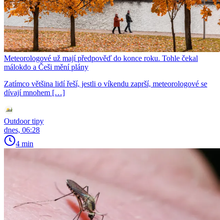
Meteorologové už mají předpověď do konce roku. Tohle čekal
málokdo a Češi mění plány
Zatímco většina lidí řeší, jestli o víkendu zaprší, meteorologové se
dívají mnohem […]
Outdoor tipy
dnes, 06:28
4 min