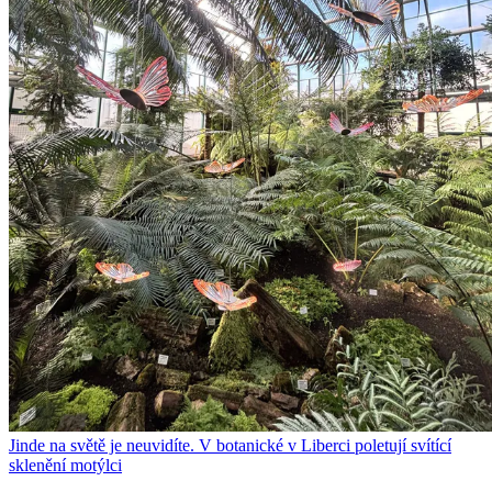
Jinde na světě je neuvidíte. V botanické v Liberci poletují svítící
sklenění motýlci