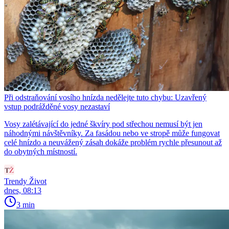
Při odstraňování vosího hnízda nedělejte tuto chybu: Uzavřený
vstup podrážděné vosy nezastaví
Vosy zalétávající do jedné škvíry pod střechou nemusí být jen
náhodnými návštěvníky. Za fasádou nebo ve stropě může fungovat
celé hnízdo a neuvážený zásah dokáže problém rychle přesunout až
do obytných místností.
Trendy Život
dnes, 08:13
3 min