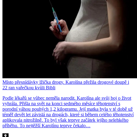
Místo přesnídávky lžička drogy. Karolína přežila drogové doupě i
22 ran vařečkou kvůli Bibli
Podle lékařů se vůbec neměla narodit. Karolína ale svůj boj o život
vyhrála. Přišla na svět na konci sedmého měsíce těhotenství s
porodní váhou pouhých 1,2 kilogramu. Její matka byla v té době už
téměř devět let závislá na drogách, které si během celého těhotenství
aplikovala nitrožilně. To byl však teprve začátek jejího nelehkého
příběhu. To nejtěžší Karolínu teprve čekalo…