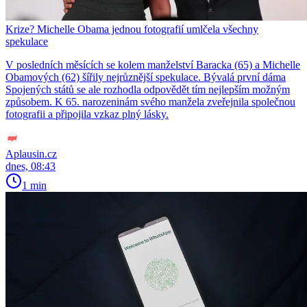
Krize? Michelle Obama jednou fotografií umlčela všechny
spekulace
V posledních měsících se kolem manželství Baracka (65) a Michelle
Obamových (62) šířily nejrůznější spekulace. Bývalá první dáma
Spojených států se ale rozhodla odpovědět tím nejlepším možným
způsobem. K 65. narozeninám svého manžela zveřejnila společnou
fotografii a připojila vzkaz plný lásky.
Aplausin.cz
dnes, 08:43
1 min