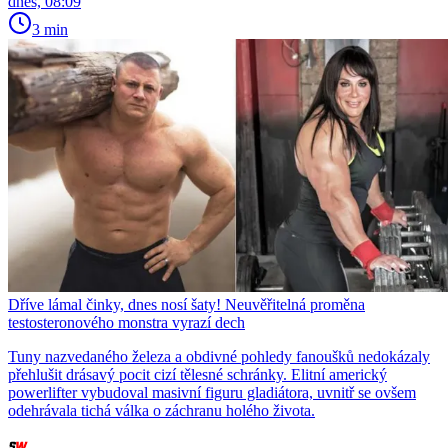
dnes, 08:09
3 min
Dříve lámal činky, dnes nosí šaty! Neuvěřitelná proměna
testosteronového monstra vyrazí dech
Tuny nazvedaného železa a obdivné pohledy fanoušků nedokázaly
přehlušit drásavý pocit cizí tělesné schránky. Elitní americký
powerlifter vybudoval masivní figuru gladiátora, uvnitř se ovšem
odehrávala tichá válka o záchranu holého života.