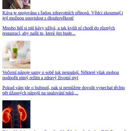
Káva je spojována s řadou zdravotních přínosů. Vědci zkoumají i
její možnou souvislost s dlouhověkostí
Mnoho lidí si pití kávy užívá, a tak kvůli ní chodí do různých
restaurací, aby našli tu, která jim bude...
Večerní nápoje samy o sobě tuk nespalují. Některé však mohou
podpořit pitný režim a zdravý životní styl
Pokud vám jde o hubnutí, pak si nemůžete dovolit vynechat těchto
pět úžasných nápojů na spalování tuků,...