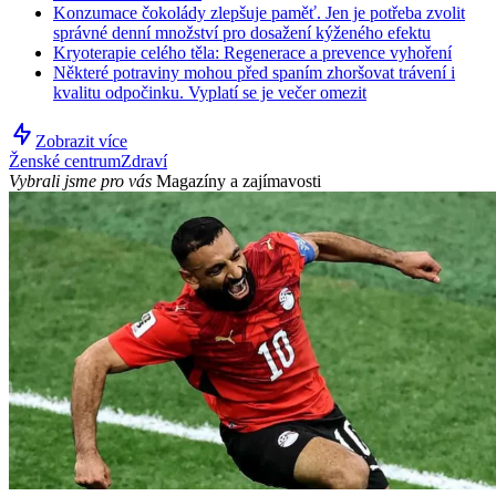
Konzumace čokolády zlepšuje paměť. Jen je potřeba zvolit
správné denní množství pro dosažení kýženého efektu
Kryoterapie celého těla: Regenerace a prevence vyhoření
Některé potraviny mohou před spaním zhoršovat trávení i
kvalitu odpočinku. Vyplatí se je večer omezit
Zobrazit více
Ženské centrum
Zdraví
Vybrali jsme pro vás
Magazíny a zajímavosti