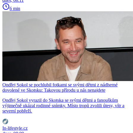
dnes, 08:11
6 min
Ondřej Sokol se pochlubil fotkami se svými dětmi z nádherné
dovolené ve Skotsku: Takovou přírodu u nás nenajdete
Ondřej Sokol vyrazil do Skotska se svými dětmi a fanouškům
výjimečně ukázal rodinné snímky. Místo tropů zvolili útesy, vítr a
severní pobřeží.
In-lifestyle.cz