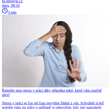
In-lifestyle.cz
dnes, 08:16
3 min
Řekněte stop stresu v práci díky několika triků, které vám značně
uleví
Stresu v práci se čas od času nevyhne žádná z vás. Schválně si teď
položte ruku na srdce a upřímně si odpovězte, kdy jste naposledy