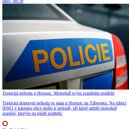
dnes, 08:28
Tragická nehoda u Horusic. Motorkář svým zraněním podlehl
Tragická dopravní nehoda se stala u Horusic na Táborsku. Na silnici
II/603 v katastru obce došlo k nehodě, při které utrpěl motorkář
zranění, kterým na místě podlehl.