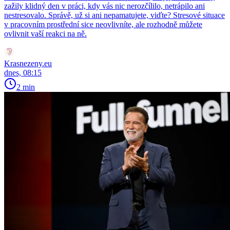
zažily klidný den v práci, kdy vás nic nerozčílilo, netrápilo ani
nestresovalo. Správě, už si ani nepamatujete, viďte? Stresové situace
v pracovním prostřední sice neovlivníte, ale rozhodně můžete
ovlivnit vaší reakci na ně.
Krasnezeny.eu
dnes, 08:15
2 min