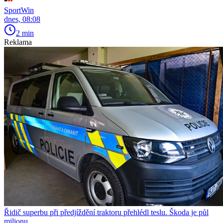
SportWin
dnes, 08:08
2 min
Reklama
Řidič superbu při předjíždění traktoru přehlédl teslu. Škoda je půl
milionu