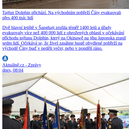
Tajfun Dolphin přichází. Na východním pobřeží Číny evakuovali
přes 400 tisíc lidí
Dvě hlavní letiště v Šanghaji zrušila téměř 1400 letů a úřady
evakuovaly více než 400 000 lidí z ohrožených oblastí v očekávání
příchodu tajfunu Dolphin, který na Okinawě na jihu Japonska zranil
sedm lidí. Očekává se, že živel zasáhne hustě obydlené pobřeží na
východě Číny buď v neděli večer, nebo v pondělí ráno.
Aktuálně.cz - Zprávy
dnes, 08:04