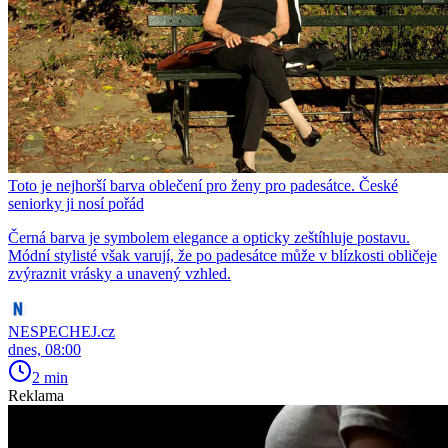
Toto je nejhorší barva oblečení pro ženy pro padesátce. České
seniorky ji nosí pořád
Černá barva je symbolem elegance a opticky zeštíhluje postavu.
Módní stylisté však varují, že po padesátce může v blízkosti obličeje
zvýraznit vrásky a unavený vzhled.
NESPECHEJ.cz
dnes, 08:00
2 min
Reklama