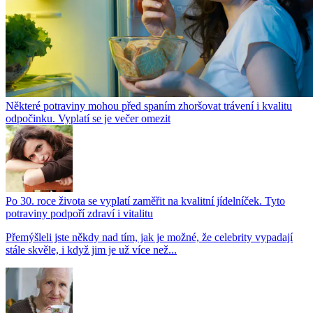
Některé potraviny mohou před spaním zhoršovat trávení i kvalitu
odpočinku. Vyplatí se je večer omezit
Po 30. roce života se vyplatí zaměřit na kvalitní jídelníček. Tyto
potraviny podpoří zdraví i vitalitu
Přemýšleli jste někdy nad tím, jak je možné, že celebrity vypadají
stále skvěle, i když jim je už více než...