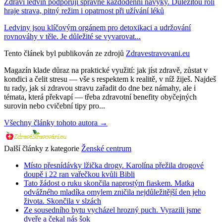
Zdraví ledvin podporují správné každodenní návyky. Důležitou roli
hraje strava, pitný režim i opatrnost při užívání léků
Ledviny jsou klíčovým orgánem pro detoxikaci a udržování
rovnováhy v těle. Je důležité se vyvarovat...
Tento článek byl publikován ze zdrojů
Zdravestravovani.eu
Magazín klade důraz na praktické využití: jak jíst zdravě, zůstat v
kondici a čelit stresu — vše s respektem k realitě, v níž žiješ. Najdeš
tu rady, jak si zdravou stravu zařadit do dne bez námahy, ale i
témata, která překvapí — třeba zdravotní benefity obyčejných
surovin nebo cvičební tipy pro...
Všechny články tohoto autora →
Další články z kategorie
Ženské centrum
Místo přesnídávky lžička drogy. Karolína přežila drogové
doupě i 22 ran vařečkou kvůli Bibli
Tato žádost o ruku skončila naprostým fiaskem. Matka
odvážného mladíka omylem zničila nejdůležitější den jeho
života. Skončila v slzách
Ze sousedního bytu vycházel hrozný puch. Vyrazili jsme
dveře a čekal nás šok