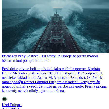
Přicházejí vždy ve třech „Tři sestry“ z Hořejšího jezera mohou
během minut potopit i obří loď
Poslední zpráva z lodi nepůsobila jako volání o pomoc. Kapitán
Ernest McSorley ještě kolem 19:10 10. listopadu 1975 odpověděl
nedaleké nákladní lodi Arthur M. Anderson, že se drží. O několik
minut později zmizel Edmund Fitzgerald z radaru. Nebyl vyslán
nouzový signál a všech 29 mužů na palubě zahynulo. Přesná příčina
katastrofy nebyla nikdy s jistotou určena.
Kód Enigma