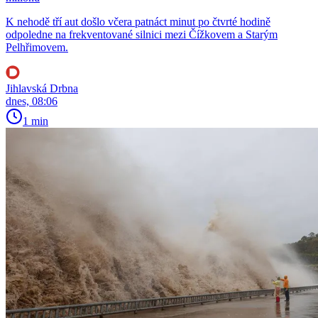
K nehodě tří aut došlo včera patnáct minut po čtvrté hodině
odpoledne na frekventované silnici mezi Čížkovem a Starým
Pelhřimovem.
Jihlavská Drbna
dnes, 08:06
1 min