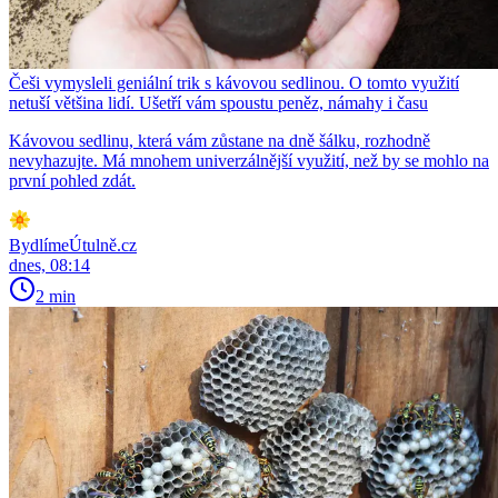
Češi vymysleli geniální trik s kávovou sedlinou. O tomto využití
netuší většina lidí. Ušetří vám spoustu peněz, námahy i času
Kávovou sedlinu, která vám zůstane na dně šálku, rozhodně
nevyhazujte. Má mnohem univerzálnější využití, než by se mohlo na
první pohled zdát.
BydlímeÚtulně.cz
dnes, 08:14
2 min