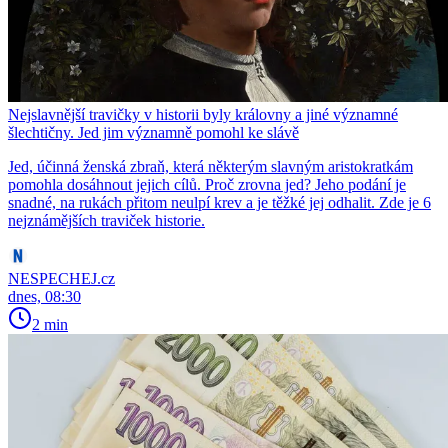
Nejslavnější travičky v historii byly královny a jiné významné
šlechtičny. Jed jim významně pomohl ke slávě
Jed, účinná ženská zbraň, která některým slavným aristokratkám
pomohla dosáhnout jejich cílů. Proč zrovna jed? Jeho podání je
snadné, na rukách přitom neulpí krev a je těžké jej odhalit. Zde je 6
nejznámějších traviček historie.
NESPECHEJ.cz
dnes, 08:30
2 min