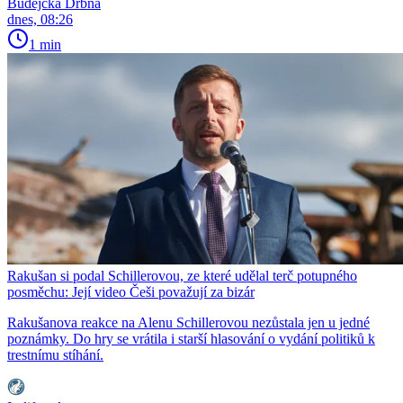
Budějcká Drbna
dnes, 08:26
1 min
Rakušan si podal Schillerovou, ze které udělal terč potupného
posměchu: Její video Češi považují za bizár
Rakušanova reakce na Alenu Schillerovou nezůstala jen u jedné
poznámky. Do hry se vrátila i starší hlasování o vydání politiků k
trestnímu stíhání.