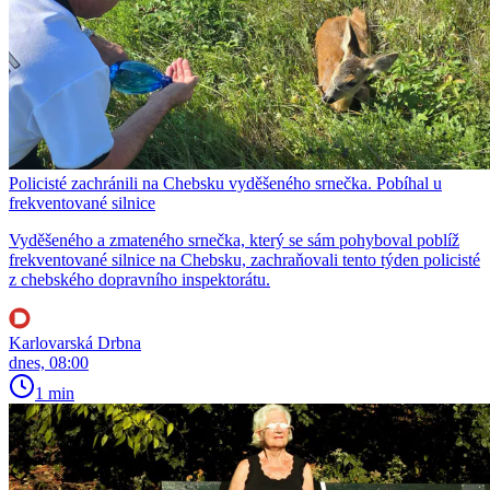
Policisté zachránili na Chebsku vyděšeného srnečka. Pobíhal u
frekventované silnice
Vyděšeného a zmateného srnečka, který se sám pohyboval poblíž
frekventované silnice na Chebsku, zachraňovali tento týden policisté
z chebského dopravního inspektorátu.
Karlovarská Drbna
dnes, 08:00
1 min