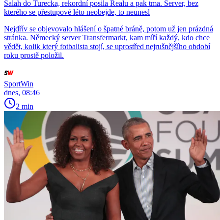
Salah do Turecka, rekordní posila Realu a pak tma. Server, bez
kterého se přestupové léto neobejde, to neunesl
Nejdřív se objevovalo hlášení o špatné bráně, potom už jen prázdná
stránka. Německý server Transfermarkt, kam míří každý, kdo chce
vědět, kolik který fotbalista stojí, se uprostřed nejrušnějšího období
roku prostě položil.
SportWin
dnes, 08:46
2 min