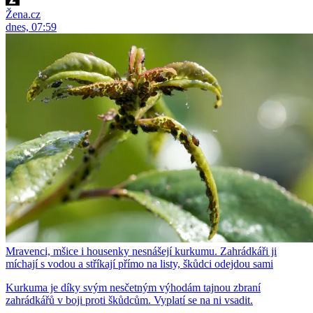
Žena.cz
dnes, 07:59
Mravenci, mšice i housenky nesnášejí kurkumu. Zahrádkáři ji
míchají s vodou a stříkají přímo na listy, škůdci odejdou sami
Kurkuma je díky svým nesčetným výhodám tajnou zbraní
zahrádkářů v boji proti škůdcům. Vyplatí se na ni vsadit.