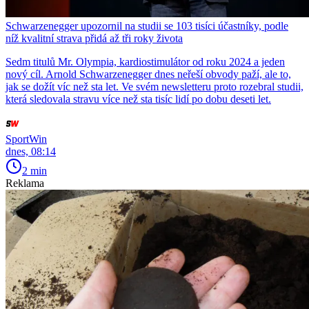
Schwarzenegger upozornil na studii se 103 tisíci účastníky, podle
níž kvalitní strava přidá až tři roky života
Sedm titulů Mr. Olympia, kardiostimulátor od roku 2024 a jeden
nový cíl. Arnold Schwarzenegger dnes neřeší obvody paží, ale to,
jak se dožít víc než sta let. Ve svém newsletteru proto rozebral studii,
která sledovala stravu více než sta tisíc lidí po dobu deseti let.
SportWin
dnes, 08:14
2 min
Reklama