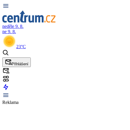
neděle 9. 8.
ne 9. 8.
23°C
Přihlášení
Reklama