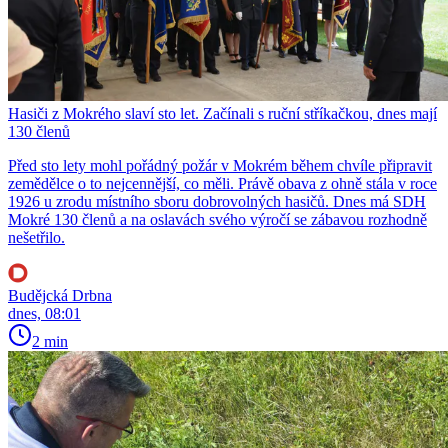
Hasiči z Mokrého slaví sto let. Začínali s ruční stříkačkou, dnes mají
130 členů
Před sto lety mohl pořádný požár v Mokrém během chvíle připravit
zemědělce o to nejcennější, co měli. Právě obava z ohně stála v roce
1926 u zrodu místního sboru dobrovolných hasičů. Dnes má SDH
Mokré 130 členů a na oslavách svého výročí se zábavou rozhodně
nešetřilo.
Budějcká Drbna
dnes, 08:01
2 min