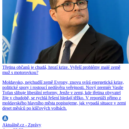
Třetina občanů je chudá, hrozí krize. Vyřeší problémy malé země
muž s motorovkou?
Moldavsko, nejchudší země Evropy, znovu svírá energetická krize,
politické spory i rostoucí nedůvěra veřejnosti. Nový premiér Vasile
Tofan slibuje liberální reformy. Jenže v zemi, kde třetina obyvatel
žije v chudobě, se rychlá řešení hledají těžko. V reportáži přímo z
moldavského hlavního města popisujeme, jak vypadá situace v zemi
deset měsíců po klíčových volbách.
Aktuálně.cz - Zprávy