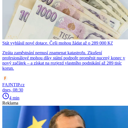
Stát vyhlásil nové dotace. Češi mohou žádat až o 289 000 Kč
Ztráta zaměstnání nemusí znamenat katastrofu. Zkušení
profesionálové mohou díky státní podpoře proměnit nucený konec v
nový začátek – a získat na rozjezd vlastního podnikání až 289 tisíc
korun.
FAJNTIP.cz
dnes, 08:30
4 min
Reklama