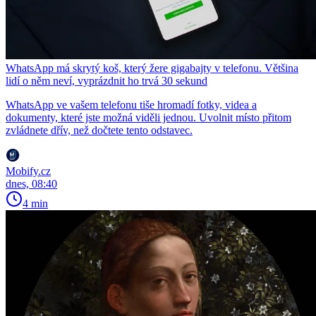
WhatsApp má skrytý koš, který žere gigabajty v telefonu. Většina
lidí o něm neví, vyprázdnit ho trvá 30 sekund
WhatsApp ve vašem telefonu tiše hromadí fotky, videa a
dokumenty, které jste možná viděli jednou. Uvolnit místo přitom
zvládnete dřív, než dočtete tento odstavec.
Mobify.cz
dnes, 08:40
4 min