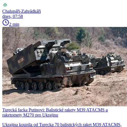
Chalupáři-Zahrádkáři
dnes, 07:58
2 min
Turecká facka Putinovi: Balistické rakety M39 ATACMS a
raketomety M270 pro Ukrajinu
Ukrajina koupila od Turecka 70 balistických raket M39 ATACMS,