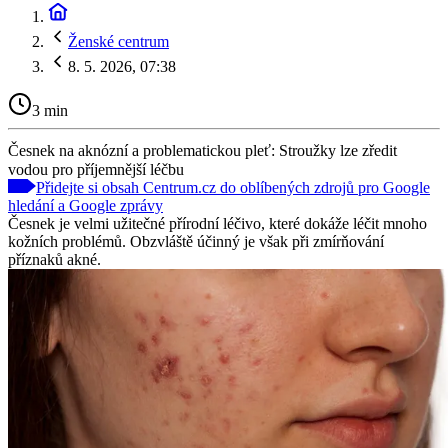
Ženské centrum
8. 5. 2026, 07:38
3 min
Česnek na aknózní a problematickou pleť: Stroužky lze zředit
vodou pro příjemnější léčbu
Přidejte si obsah Centrum.cz do oblíbených zdrojů pro Google
hledání a Google zprávy
Česnek je velmi užitečné přírodní léčivo, které dokáže léčit mnoho
kožních problémů. Obzvláště účinný je však při zmírňování
příznaků akné.