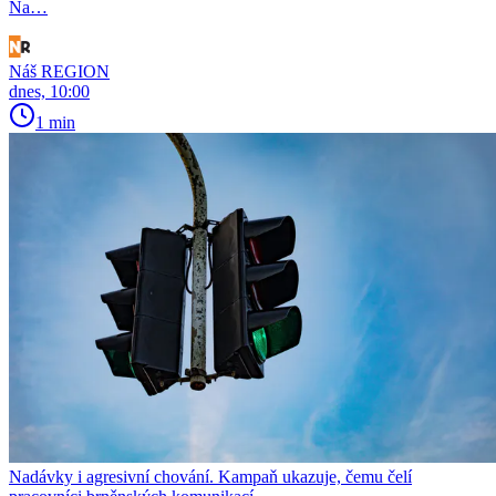
Na…
Náš REGION
dnes, 10:00
1 min
Nadávky i agresivní chování. Kampaň ukazuje, čemu čelí