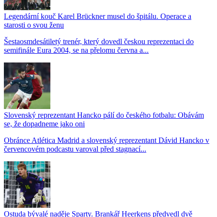
Legendární kouč Karel Brückner musel do špitálu. Operace a
starosti o svou ženu
Šestaosmdesátiletý trenér, který dovedl českou reprezentaci do
semifinále Eura 2004, se na přelomu června a...
Slovenský reprezentant Hancko pálí do českého fotbalu: Obávám
se, že dopadneme jako oni
Obránce Atlética Madrid a slovenský reprezentant Dávid Hancko v
červencovém podcastu varoval před stagnací...
Ostuda bývalé naděje Sparty. Brankář Heerkens předvedl dvě