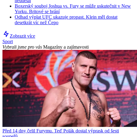
neudělal
Boxerský souboj Joshua vs. Fury se může uskutečnit v New
Yorku. Britové se brání
Odhad výplat UFC ukazuje propast. Klein měl dostat
desetkrát víc než Čepo
Zobrazit více
Sport
Vybrali jsme pro vás
Magazíny a zajímavosti
Před 14 dny čelil Furymu. Teď Polák dostal výprask od šesti
soupeřů