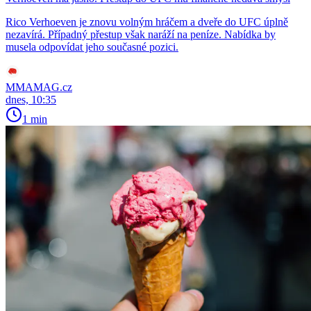
Rico Verhoeven je znovu volným hráčem a dveře do UFC úplně
nezavírá. Případný přestup však naráží na peníze. Nabídka by
musela odpovídat jeho současné pozici.
MMAMAG.cz
dnes, 10:35
1 min