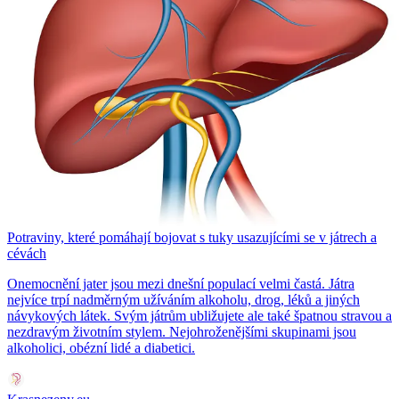
Potraviny, které pomáhají bojovat s tuky usazujícími se v játrech a
cévách
Onemocnění jater jsou mezi dnešní populací velmi častá. Játra
nejvíce trpí nadměrným užíváním alkoholu, drog, léků a jiných
návykových látek. Svým játrům ubližujete ale také špatnou stravou a
nezdravým životním stylem. Nejohroženějšími skupinami jsou
alkoholici, obézní lidé a diabetici.