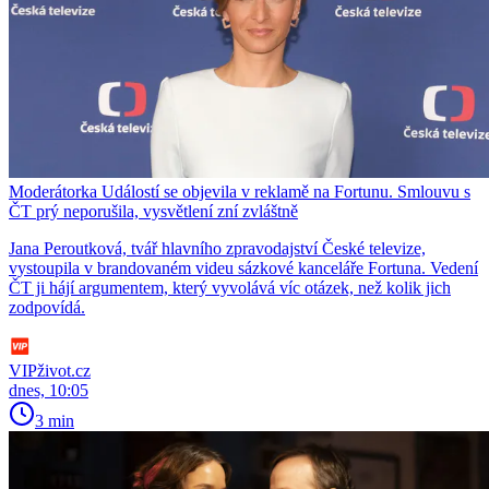
Moderátorka Událostí se objevila v reklamě na Fortunu. Smlouvu s
ČT prý neporušila, vysvětlení zní zvláštně
Jana Peroutková, tvář hlavního zpravodajství České televize,
vystoupila v brandovaném videu sázkové kanceláře Fortuna. Vedení
ČT ji hájí argumentem, který vyvolává víc otázek, než kolik jich
zodpovídá.
VIPživot.cz
dnes, 10:05
3 min