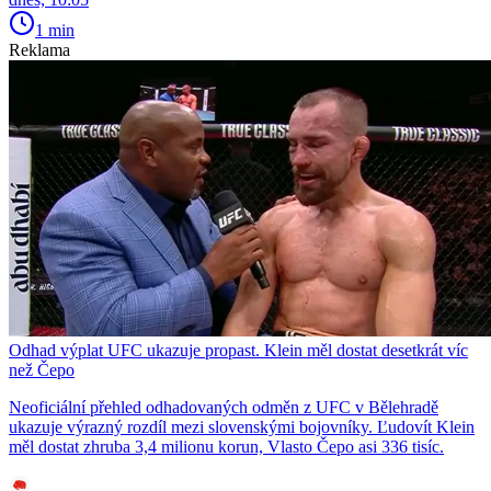
1 min
Reklama
Odhad výplat UFC ukazuje propast. Klein měl dostat desetkrát víc
než Čepo
Neoficiální přehled odhadovaných odměn z UFC v Bělehradě
ukazuje výrazný rozdíl mezi slovenskými bojovníky. Ľudovít Klein
měl dostat zhruba 3,4 milionu korun, Vlasto Čepo asi 336 tisíc.