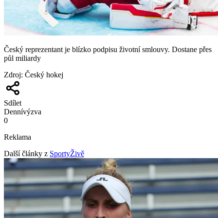
Český reprezentant je blízko podpisu životní smlouvy. Dostane přes
půl miliardy
Zdroj
:
Český hokej
Sdílet
Denní
výzva
0
Reklama
Další články z
SportyŽivě