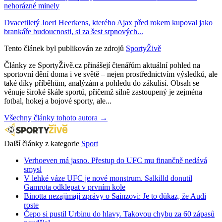
nehorázné minely
Dvacetiletý Joeri Heerkens, kterého Ajax před rokem kupoval jako
brankáře budoucnosti, si za šest srpnových...
Tento článek byl publikován ze zdrojů
SportyŽivě
Články ze SportyŽivě.cz přinášejí čtenářům aktuální pohled na
sportovní dění doma i ve světě – nejen prostřednictvím výsledků, ale
také díky příběhům, analýzám a pohledu do zákulisí. Obsah se
věnuje široké škále sportů, přičemž silně zastoupený je zejména
fotbal, hokej a bojové sporty, ale...
Všechny články tohoto autora →
Další články z kategorie
Sport
Verhoeven má jasno. Přestup do UFC mu finančně nedává
smysl
V lehké váze UFC je nové monstrum. Salkilld donutil
Gamrota odklepat v prvním kole
Binotta nezajímají zprávy o Sainzovi: Je to důkaz, že Audi
roste
Čepo si pustil Urbinu do hlavy. Takovou chybu za 60 zápasů