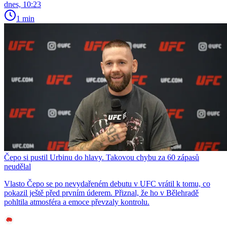
dnes, 10:23
1 min
Čepo si pustil Urbinu do hlavy. Takovou chybu za 60 zápasů
neudělal
Vlasto Čepo se po nevydařeném debutu v UFC vrátil k tomu, co
pokazil ještě před prvním úderem. Přiznal, že ho v Bělehradě
pohltila atmosféra a emoce převzaly kontrolu.