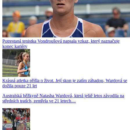
Potrestaná tenistka Vondroušová napsala vzkaz, který naznačuje
konec kariéry
Krásná atletka přišla o život. Její skon je zatím záhadou, Wardová se
dožila pouze 21 let
Australská běžkyně Natasha Wardová, která ještě letos závodila na
středních tratích, zemřela ve 21 letech....