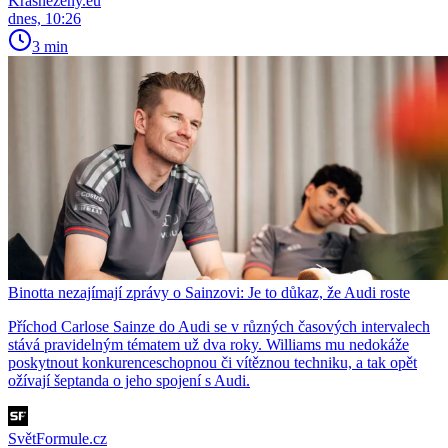
Krasnezeny.eu
dnes, 10:26
3 min
Binotta nezajímají zprávy o Sainzovi: Je to důkaz, že Audi roste
Příchod Carlose Sainze do Audi se v různých časových intervalech
stává pravidelným tématem už dva roky. Williams mu nedokáže
poskytnout konkurenceschopnou či vítěznou techniku, a tak opět
ožívají šeptanda o jeho spojení s Audi.
SvětFormule.cz