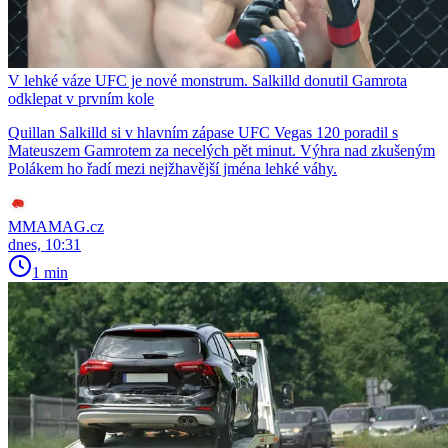
V lehké váze UFC je nové monstrum. Salkilld donutil Gamrota
odklepat v prvním kole
Quillan Salkilld si v hlavním zápase UFC Vegas 120 poradil s
Mateuszem Gamrotem za necelých pět minut. Výhra nad zkušeným
Polákem ho řadí mezi nejžhavější jména lehké váhy.
MMAMAG.cz
dnes, 10:31
1 min