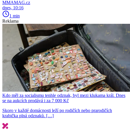
MMAMAG.cz
dnes, 10:16
1 min
Reklama
Kdo měl za socialismu tenhle odznak, byl mezi klukama král. Dnes
se na aukcích prodává i za 7 000 Kč
Skoro v každé domácnosti leží po rodičích nebo prarodičích
krabička plná odznaků. […]