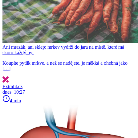
Ani mrazák, ani sklep: mrkev vydrží do jara na místě, které má
skoro každý byt
Koupíte pytlík mrkve, a než se nadějete, je měkká a ohebná jako
[…]
Extrafit.cz
dnes, 10:27
4 min