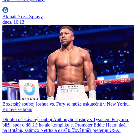
Aktuálně.cz - Zprávy
dnes, 10:13
Boxerský souboj Joshua vs. Fury se může uskutečnit v New Yorku.
Britové se brání
Dlouho očekávaný souboj Anthonyho Joshuy s Tysonem Furym se
blíží, spor o dějiště ho ale komplikuje. Promotér Eddie Hearn tlačí
na Británii, zatímco Netflix a další klíčoví hráči preferují USA.