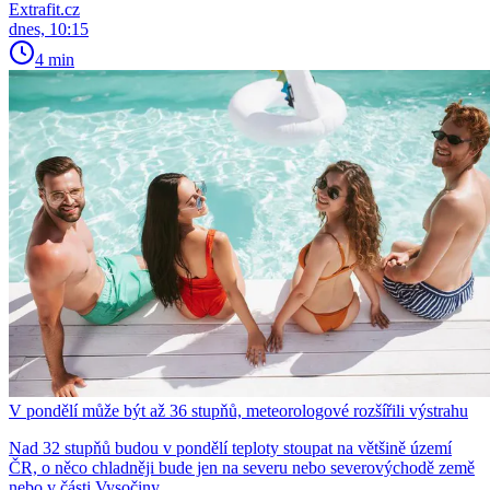
Extrafit.cz
dnes, 10:15
4 min
V pondělí může být až 36 stupňů, meteorologové rozšířili výstrahu
Nad 32 stupňů budou v pondělí teploty stoupat na většině území
ČR, o něco chladněji bude jen na severu nebo severovýchodě země
nebo v části Vysočiny.