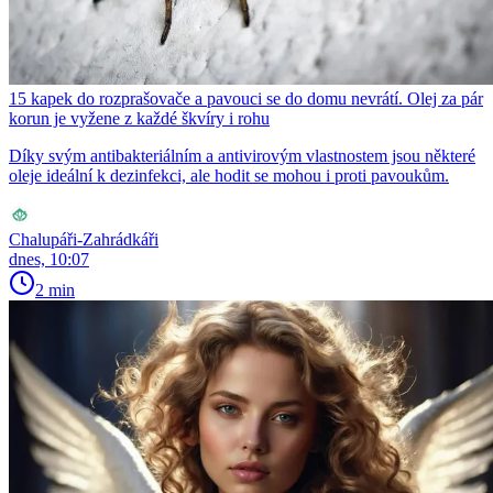
15 kapek do rozprašovače a pavouci se do domu nevrátí. Olej za pár
korun je vyžene z každé škvíry i rohu
Díky svým antibakteriálním a antivirovým vlastnostem jsou některé
oleje ideální k dezinfekci, ale hodit se mohou i proti pavoukům.
Chalupáři-Zahrádkáři
dnes, 10:07
2 min