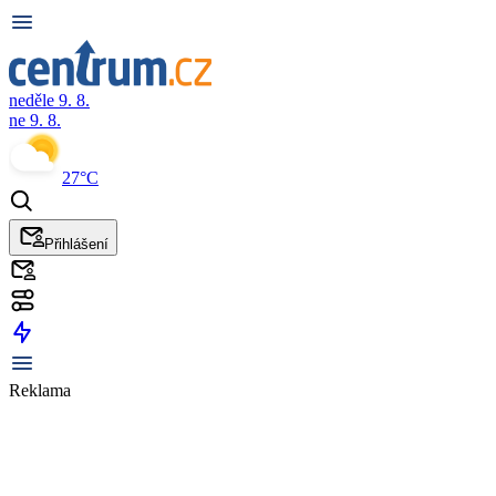
neděle 9. 8.
ne 9. 8.
27°C
Přihlášení
Reklama