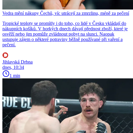
Vedra mění nákupy Čechů, víc utrácejí za zmrzlinu, méně za pečení
Tropické teploty se promítly i do toho, co lidé v Česku vkládají do
nákupních košíků. V horkých dnech dávají přednost zboží, které je
osvěží nebo jim pomůže zvládnout pobyt na slunci. Naopak
ustupuje zájem o některé potraviny běžně používané při vaření a
pečení.
Jihlavská Drbna
dnes, 10:34
1 min