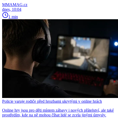
MMAMAG.cz
dnes, 10:04
1 min
Policie varuje rodiče před hrozbami ukrytými v online hrách
Online hry jsou pro děti místem zábavy i nových přátelství, ale také
prostředím, kde na ně mohou číhat lidé se zcela jinými úmysly.