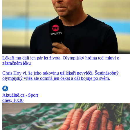
Lékaři mu dali jen pár let života. Olympijský hrdina teď mluví o
zázračném léku
Chris Hoy ví, že jeho rakovinu už lékaři nevyléčí. Šestinásobný
olympijský vítěz ale odmítá jen čekat a dál bojuje po svém.
Aktuálně.cz - Sport
dnes, 10:30