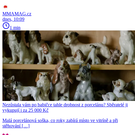
MMAMAG.cz
dnes, 10:09
1 min
Nezůstala vám po babičce tahle drobnost z porcelánu? Sběratelé ji
vykupují i za 25 000 Kč
Malá porcelánová soška, co roky zabírá místo ve vitríně a při
stěhování […]