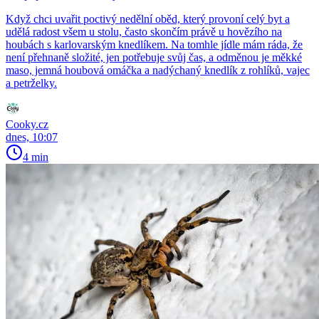
Když chci uvařit poctivý nedělní oběd, který provoní celý byt a
udělá radost všem u stolu, často skončím právě u hovězího na
houbách s karlovarským knedlíkem. Na tomhle jídle mám ráda, že
není přehnaně složité, jen potřebuje svůj čas, a odměnou je měkké
maso, jemná houbová omáčka a nadýchaný knedlík z rohlíků, vajec
a petrželky.
Cooky.cz
dnes, 10:07
4 min