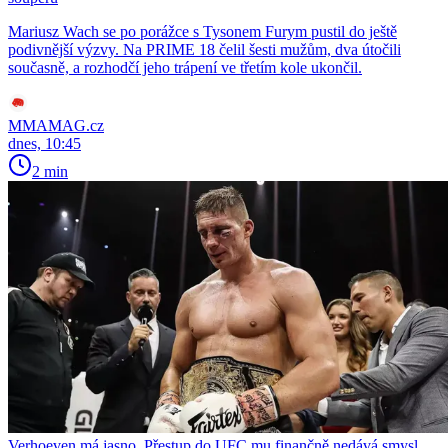
Mariusz Wach se po porážce s Tysonem Furym pustil do ještě
podivnější výzvy. Na PRIME 18 čelil šesti mužům, dva útočili
současně, a rozhodčí jeho trápení ve třetím kole ukončil.
MMAMAG.cz
dnes, 10:45
2 min
Verhoeven má jasno. Přestup do UFC mu finančně nedává smysl