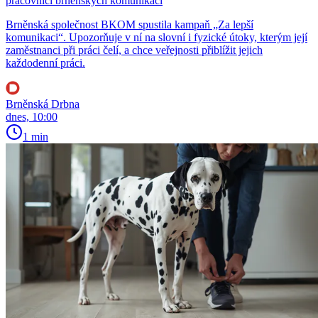
pracovníci brněnských komunikací
Brněnská společnost BKOM spustila kampaň „Za lepší
komunikaci“. Upozorňuje v ní na slovní i fyzické útoky, kterým její
zaměstnanci při práci čelí, a chce veřejnosti přiblížit jejich
každodenní práci.
Brněnská Drbna
dnes, 10:00
1 min