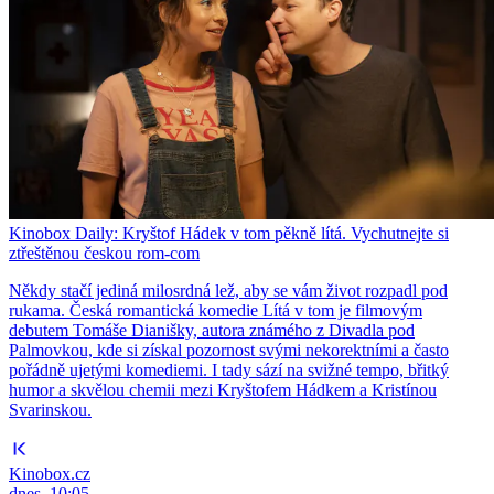
Kinobox Daily: Kryštof Hádek v tom pěkně lítá. Vychutnejte si
ztřeštěnou českou rom-com
Někdy stačí jediná milosrdná lež, aby se vám život rozpadl pod
rukama. Česká romantická komedie Lítá v tom je filmovým
debutem Tomáše Dianišky, autora známého z Divadla pod
Palmovkou, kde si získal pozornost svými nekorektními a často
pořádně ujetými komediemi. I tady sází na svižné tempo, břitký
humor a skvělou chemii mezi Kryštofem Hádkem a Kristínou
Svarinskou.
Kinobox.cz
dnes, 10:05