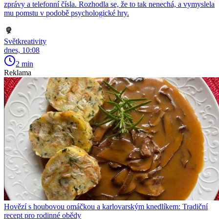
zprávy a telefonní čísla. Rozhodla se, že to tak nenechá, a vymyslela
mu pomstu v podobě psychologické hry.
Světkreativity
dnes, 10:08
2 min
Reklama
Hovězí s houbovou omáčkou a karlovarským knedlíkem: Tradiční
recept pro rodinné obědy