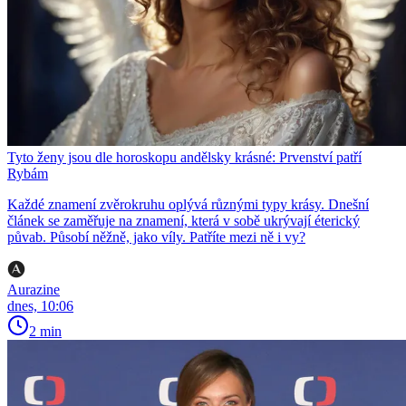
Tyto ženy jsou dle horoskopu andělsky krásné: Prvenství patří
Rybám
Každé znamení zvěrokruhu oplývá různými typy krásy. Dnešní
článek se zaměřuje na znamení, která v sobě ukrývají éterický
půvab. Působí něžně, jako víly. Patříte mezi ně i vy?
Aurazine
dnes, 10:06
2 min