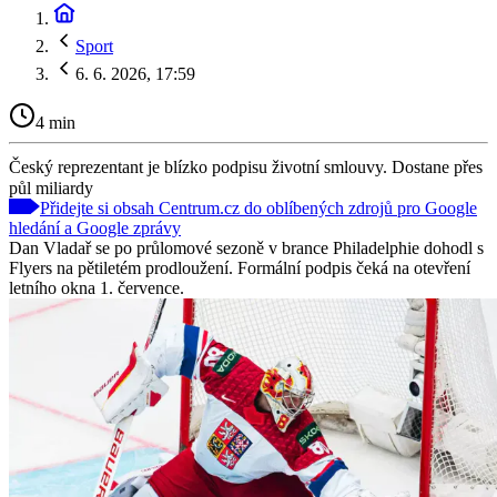
Sport
6. 6. 2026, 17:59
4 min
Český reprezentant je blízko podpisu životní smlouvy. Dostane přes
půl miliardy
Přidejte si obsah Centrum.cz do oblíbených zdrojů pro Google
hledání a Google zprávy
Dan Vladař se po průlomové sezoně v brance Philadelphie dohodl s
Flyers na pětiletém prodloužení. Formální podpis čeká na otevření
letního okna 1. července.