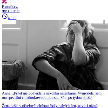
Extrafit.cz
dnes, 10:09
4 min
Anna: „Přítel mě podváděl s několika milenkami. Vymyslela jsem
mu speciální chladnokrevnou pomstu. Sám po týdnu odešel
Žena našla v přítelově telefonu fotky nahých žen, navíc i různé