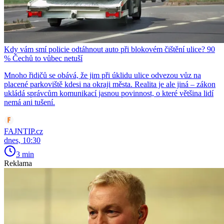
Kdy vám smí policie odtáhnout auto při blokovém čištění ulice? 90
% Čechů to vůbec netuší
Mnoho řidičů se obává, že jim při úklidu ulice odvezou vůz na
placené parkoviště kdesi na okraji města. Realita je ale jiná – zákon
ukládá správcům komunikací jasnou povinnost, o které většina lidí
nemá ani tušení.
FAJNTIP.cz
dnes, 10:30
3 min
Reklama