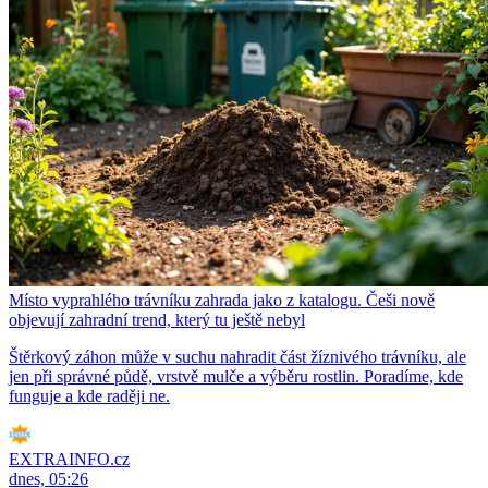
Místo vyprahlého trávníku zahrada jako z katalogu. Češi nově
objevují zahradní trend, který tu ještě nebyl
Štěrkový záhon může v suchu nahradit část žíznivého trávníku, ale
jen při správné půdě, vrstvě mulče a výběru rostlin. Poradíme, kde
funguje a kde raději ne.
EXTRAINFO.cz
dnes, 05:26