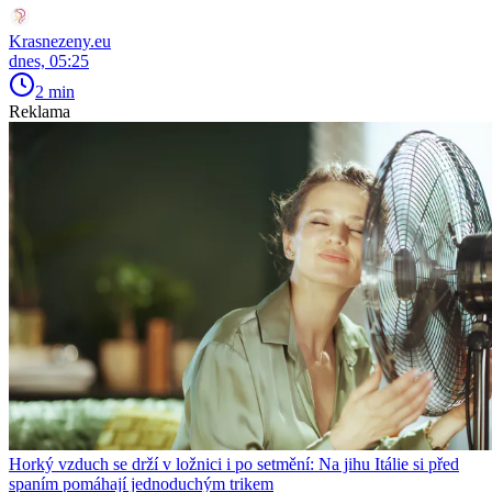
Krasnezeny.eu
dnes, 05:25
2 min
Reklama
Horký vzduch se drží v ložnici i po setmění: Na jihu Itálie si před
spaním pomáhají jednoduchým trikem