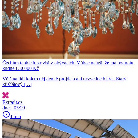
Čechům tenhle lustr visí v obývácích. Vůbec netuší, že má hodnotu
klidně i 30 000 Kč
Většina lidí kolem něj denně projde a ani nezvedne hlavu. Starý
křišťálový […]
Extrafit.cz
dnes, 05:29
4 min