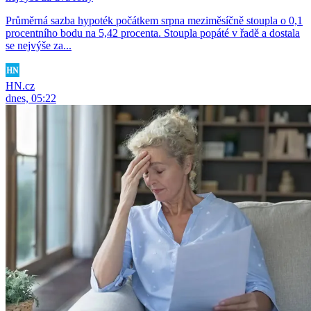
Průměrná sazba hypoték počátkem srpna meziměsíčně stoupla o 0,1
procentního bodu na 5,42 procenta. Stoupla popáté v řadě a dostala
se nejvýše za...
HN.cz
dnes, 05:22