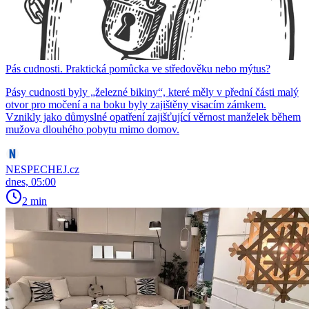
Pás cudnosti. Praktická pomůcka ve středověku nebo mýtus?
Pásy cudnosti byly „železné bikiny“, které měly v přední části malý
otvor pro močení a na boku byly zajištěny visacím zámkem.
Vznikly jako důmyslné opatření zajišťující věrnost manželek během
mužova dlouhého pobytu mimo domov.
NESPECHEJ.cz
dnes, 05:00
2 min