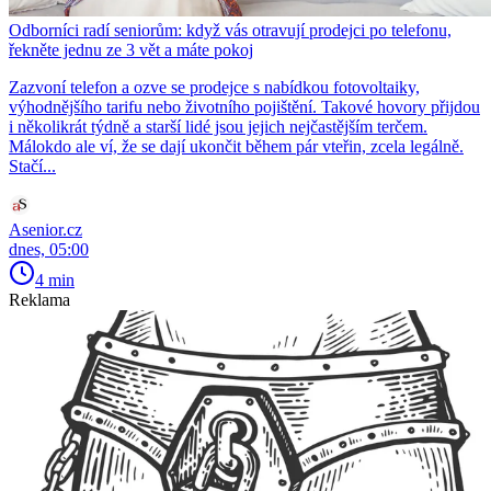
Odborníci radí seniorům: když vás otravují prodejci po telefonu,
řekněte jednu ze 3 vět a máte pokoj
Zazvoní telefon a ozve se prodejce s nabídkou fotovoltaiky,
výhodnějšího tarifu nebo životního pojištění. Takové hovory přijdou
i několikrát týdně a starší lidé jsou jejich nejčastějším terčem.
Málokdo ale ví, že se dají ukončit během pár vteřin, zcela legálně.
Stačí...
Asenior.cz
dnes, 05:00
4 min
Reklama