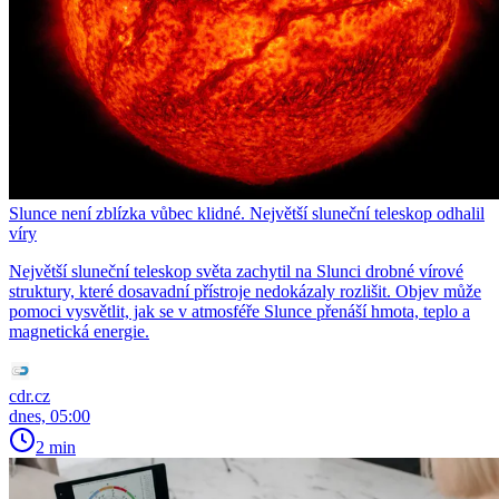
Slunce není zblízka vůbec klidné. Největší sluneční teleskop odhalil
víry
Největší sluneční teleskop světa zachytil na Slunci drobné vírové
struktury, které dosavadní přístroje nedokázaly rozlišit. Objev může
pomoci vysvětlit, jak se v atmosféře Slunce přenáší hmota, teplo a
magnetická energie.
cdr.cz
dnes, 05:00
2 min