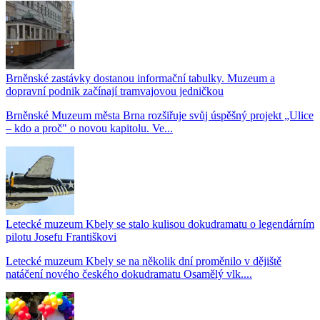
Brněnské zastávky dostanou informační tabulky. Muzeum a
dopravní podnik začínají tramvajovou jedničkou
Brněnské Muzeum města Brna rozšiřuje svůj úspěšný projekt „Ulice
– kdo a proč" o novou kapitolu. Ve...
Letecké muzeum Kbely se stalo kulisou dokudramatu o legendárním
pilotu Josefu Františkovi
Letecké muzeum Kbely se na několik dní proměnilo v dějiště
natáčení nového českého dokudramatu Osamělý vlk....