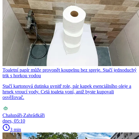
Toaletní papír může provonět koupelnu bez spreje. Stačí jednoduchý
trik s horkou vodou
Stačí kartonová dutinka uvnitř role, pár kapek esenciálního oleje a
hrnek vroucí vody. Celá toaleta voní, aniž byste kupovali
osvěžovač.
Chalupáři-Zahrádkáři
dnes, 05:10
3 min