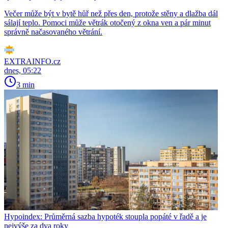
Večer může být v bytě hůř než přes den, protože stěny a dlažba dál
sálají teplo. Pomoci může větrák otočený z okna ven a pár minut
správně načasovaného větrání.
EXTRAINFO.cz
dnes, 05:22
3 min
Hypoindex: Průměrná sazba hypoték stoupla popáté v řadě a je
nejvýše za dva roky