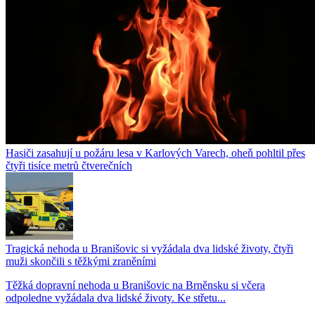
Hasiči zasahují u požáru lesa v Karlových Varech, oheň pohltil přes
čtyři tisíce metrů čtverečních
Tragická nehoda u Branišovic si vyžádala dva lidské životy, čtyři
muži skončili s těžkými zraněními
Těžká dopravní nehoda u Branišovic na Brněnsku si včera
odpoledne vyžádala dva lidské životy. Ke střetu...