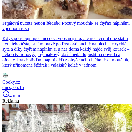
Frgálová buchta neboli štědrák: Poctivý moučník se čtyřmi náplněmi
v jednom řezu
Když potřebuji upéct něco slavnostnějšího, ale nechci půl dne stát u
kynutého těsta, sahám právě po frgálové buchtě na plech. Je rychlá,
sytá a díky čtyřem náplním si u nás doma každý najde svůj kousek –
někdo tvarohový, jiný makový, další nedá dopustit na povidla a
ořechy. Právě střídání náplní dělá z obyčejného litého těsta moučník,
který připomene štědrák i valašský koláč v jednom.
Cooky.cz
dnes, 05:15
4 min
Reklama