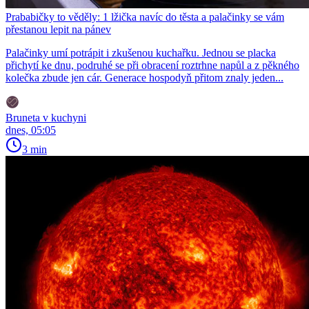
Prababičky to věděly: 1 lžička navíc do těsta a palačinky se vám
přestanou lepit na pánev
Palačinky umí potrápit i zkušenou kuchařku. Jednou se placka
přichytí ke dnu, podruhé se při obracení roztrhne napůl a z pěkného
kolečka zbude jen cár. Generace hospodyň přitom znaly jeden...
Bruneta v kuchyni
dnes, 05:05
3 min