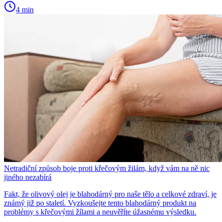
4 min
Netradiční způsob boje proti křečovým žilám, když vám na ně nic
jiného nezabírá
Fakt, že olivový olej je blahodárný pro naše tělo a celkové zdraví, je
známý již po staletí. Vyzkoušejte tento blahodárný produkt na
problémy s křečovými žílami a neuvěříte úžasnému výsledku.