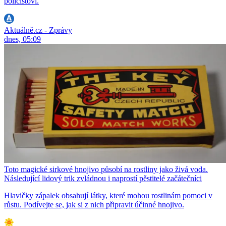
policistovi.
Aktuálně.cz - Zprávy
dnes, 05:09
Toto magické sirkové hnojivo působí na rostliny jako živá voda.
Následující lidový trik zvládnou i naprostí pěstitelé začátečníci
Hlavičky zápalek obsahují látky, které mohou rostlinám pomoci v
růstu. Podívejte se, jak si z nich připravit účinné hnojivo.