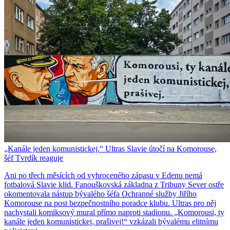
„Kanále jeden komunistickej.“ Ultras Slavie útočí na Komorouse,
šéf Tvrdík reaguje
Ani po třech měsících od vyhroceného zápasu v Edenu nemá
fotbalová Slavie klid. Fanouškovská základna z Tribuny Sever ostře
okomentovala nástup bývalého šéfa Ochranné služby Jiřího
Komorouse na post bezpečnostního poradce klubu. Ultras pro něj
nachystali komiksový mural přímo naproti stadionu. „Komorousi, ty
kanále jeden komunistickej, prašivej!“ vzkázali bývalému elitnímu