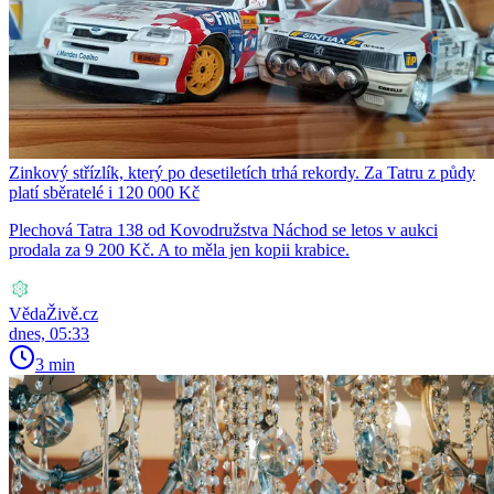
Zinkový střízlík, který po desetiletích trhá rekordy. Za Tatru z půdy
platí sběratelé i 120 000 Kč
Plechová Tatra 138 od Kovodružstva Náchod se letos v aukci
prodala za 9 200 Kč. A to měla jen kopii krabice.
VědaŽivě.cz
dnes, 05:33
3 min