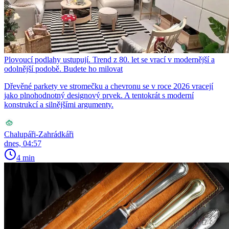
Plovoucí podlahy ustupují. Trend z 80. let se vrací v modernější a
odolnější podobě. Budete ho milovat
Dřevěné parkety ve stromečku a chevronu se v roce 2026 vracejí
jako plnohodnotný designový prvek. A tentokrát s moderní
konstrukcí a silnějšími argumenty.
Chalupáři-Zahrádkáři
dnes, 04:57
4 min