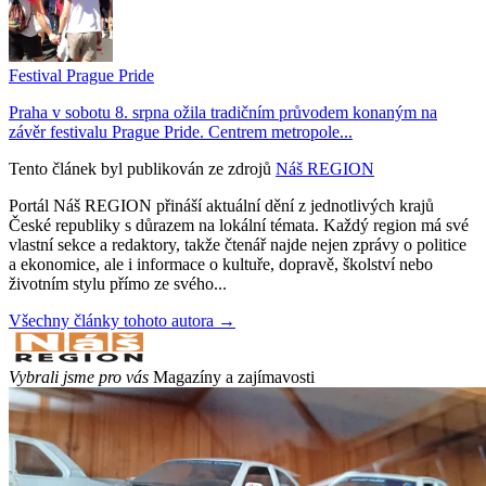
Festival Prague Pride
Praha v sobotu 8. srpna ožila tradičním průvodem konaným na
závěr festivalu Prague Pride. Centrem metropole...
Tento článek byl publikován ze zdrojů
Náš REGION
Portál Náš REGION přináší aktuální dění z jednotlivých krajů
České republiky s důrazem na lokální témata. Každý region má své
vlastní sekce a redaktory, takže čtenář najde nejen zprávy o politice
a ekonomice, ale i informace o kultuře, dopravě, školství nebo
životním stylu přímo ze svého...
Všechny články tohoto autora →
Vybrali jsme pro vás
Magazíny a zajímavosti