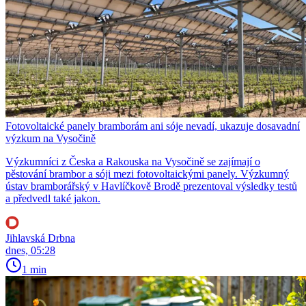
Fotovoltaické panely bramborám ani sóje nevadí, ukazuje dosavadní
výzkum na Vysočině
Výzkumníci z Česka a Rakouska na Vysočině se zajímají o
pěstování brambor a sóji mezi fotovoltaickými panely. Výzkumný
ústav bramborářský v Havlíčkově Brodě prezentoval výsledky testů
a předvedl také jakon.
Jihlavská Drbna
dnes, 05:28
1 min