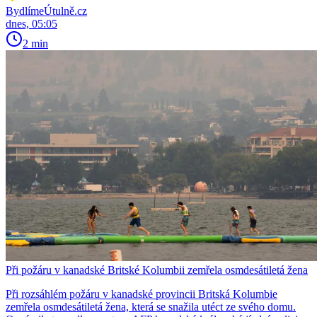
BydlímeÚtulně.cz
dnes, 05:05
2 min
Při požáru v kanadské Britské Kolumbii zemřela osmdesátiletá žena
Při rozsáhlém požáru v kanadské provincii Britská Kolumbie
zemřela osmdesátiletá žena, která se snažila utéct ze svého domu.