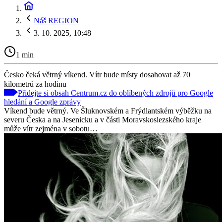
Náš REGION
3. 10. 2025, 10:48
1 min
Česko čeká větrný víkend. Vítr bude místy dosahovat až 70
kilometrů za hodinu
Přidejte si obsah Centrum.cz do oblíbených zdrojů pro Google
hledání a Google zprávy
Víkend bude větrný. Ve Šluknovském a Frýdlantském výběžku na
severu Česka a na Jesenicku a v části Moravskoslezského kraje
může vítr zejména v sobotu…