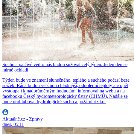
Sucho a palčivé vedro nás budou sužovat celý týden. Jeden den se
mírně ochladí
Týden bude ve znamení slunečného, teplého a suchého počasí beze
srážek. Rána budou většinou chladnější, odpolední teploty ale opět
vystoupají k nadprůměrným hodnotám, informoval na webu a na
facebooku Český hydrometeorologický ústav (ČHMÚ). Nadále se
bude prohlubovat hydrologické sucho a požární riziko.
Aktuálně.cz - Zprávy
dnes, 05:11