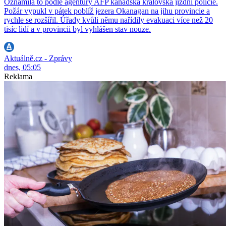
Oznámila to podle agentury AFP kanadská královská jízdní policie.
Požár vypukl v pátek poblíž jezera Okanagan na jihu provincie a
rychle se rozšířil. Úřady kvůli němu nařídily evakuaci více než 20
tisíc lidí a v provincii byl vyhlášen stav nouze.
Aktuálně.cz - Zprávy
dnes, 05:05
Reklama