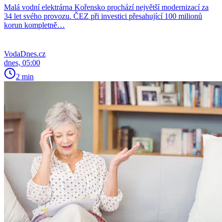
Malá vodní elektrárna Kořensko prochází největší modernizací za
34 let svého provozu. ČEZ při investici přesahující 100 milionů
korun kompletně…
VodaDnes.cz
dnes, 05:00
2 min