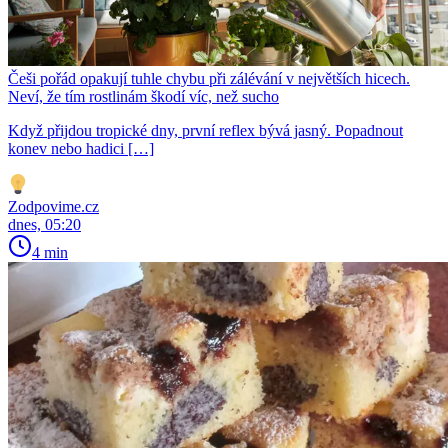
Češi pořád opakují tuhle chybu při zálévání v největších hicech.
Neví, že tím rostlinám škodí víc, než sucho
Když přijdou tropické dny, první reflex bývá jasný. Popadnout
konev nebo hadici […]
Zodpovime.cz
dnes, 05:20
4 min