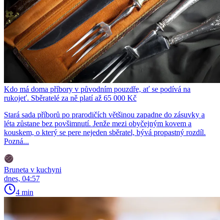
Kdo má doma příbory v původním pouzdře, ať se podívá na
rukojeť. Sběratelé za ně platí až 65 000 Kč
Stará sada příborů po prarodičích většinou zapadne do zásuvky a
léta zůstane bez povšimnutí. Jenže mezi obyčejným kovem a
kouskem, o který se pere nejeden sběratel, bývá propastný rozdíl.
Pozná...
Bruneta v kuchyni
dnes, 04:57
4 min