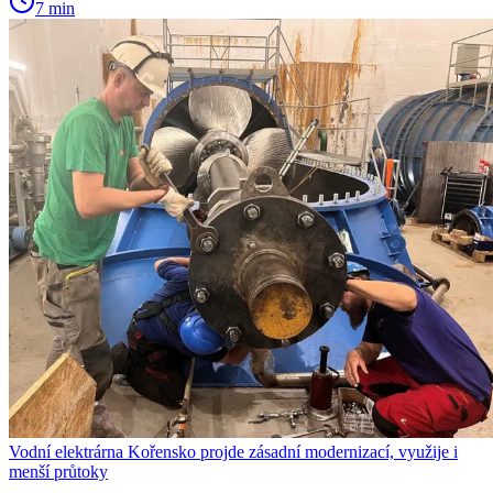
7 min
Vodní elektrárna Kořensko projde zásadní modernizací, využije i
menší průtoky