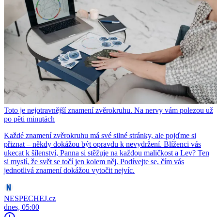
Toto je nejotravnější znamení zvěrokruhu. Na nervy vám polezou už
po pěti minutách
Každé znamení zvěrokruhu má své silné stránky, ale pojďme si
přiznat – někdy dokážou být opravdu k nevydržení. Blíženci vás
ukecat k šílenství, Panna si stěžuje na každou maličkost a Lev? Ten
si myslí, že svět se točí jen kolem něj. Podívejte se, čím vás
jednotlivá znamení dokážou vytočit nejvíc.
NESPECHEJ.cz
dnes, 05:00