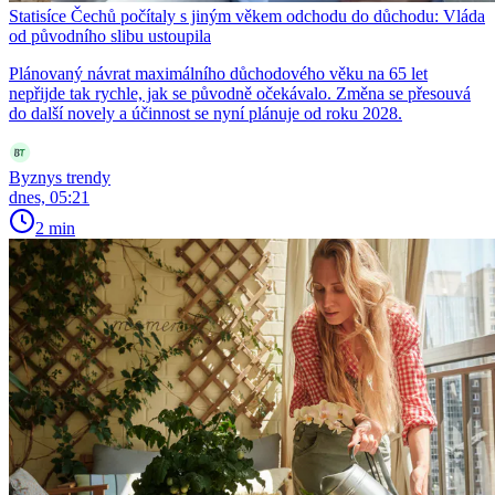
Statisíce Čechů počítaly s jiným věkem odchodu do důchodu: Vláda
od původního slibu ustoupila
Plánovaný návrat maximálního důchodového věku na 65 let
nepřijde tak rychle, jak se původně očekávalo. Změna se přesouvá
do další novely a účinnost se nyní plánuje od roku 2028.
Byznys trendy
dnes, 05:21
2 min