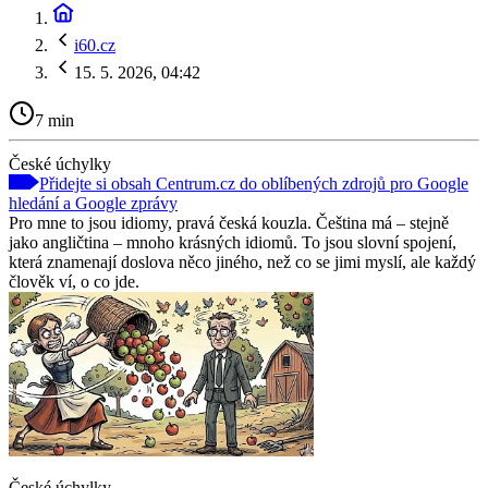
i60.cz
15. 5. 2026, 04:42
7 min
České úchylky
Přidejte si obsah Centrum.cz do oblíbených zdrojů pro Google
hledání a Google zprávy
Pro mne to jsou idiomy, pravá česká kouzla. Čeština má – stejně
jako angličtina – mnoho krásných idiomů. To jsou slovní spojení,
která znamenají doslova něco jiného, než co se jimi myslí, ale každý
člověk ví, o co jde.
České úchylky