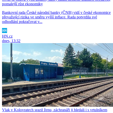
pomalejší růst ekonomiky
Bankovní rada České národní banky (ČNB) vidí v české ekonomice
převažující rizika ve směru vyšší inflace. Rada potvrdila své
odhodlání pokračovat v...
HN.cz
dnes, 13:32
Vlak v Kolovratech srazil ženu, záchranáři ji hledali i s vrtulníkem