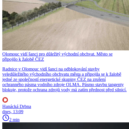
Olomouc vidí šanci pro důležitý východní obchvat. Město se
připojilo k žalobě ČEZ
Radnice v Olomouc vidí šanci na odblokování stavby
veledůležitého východního obchvatu města a připojila se k žalobě
jedné ze společností energetické skupiny ČEZ na zrušení
ochranného pásma vodního zdroje OLMA. Pásmo stavbu tangenty
blokuje, protože ochrana zdrojů vody má zatím přednost před silnicí.
Hanácká Drbna
dnes, 13:09
2 min