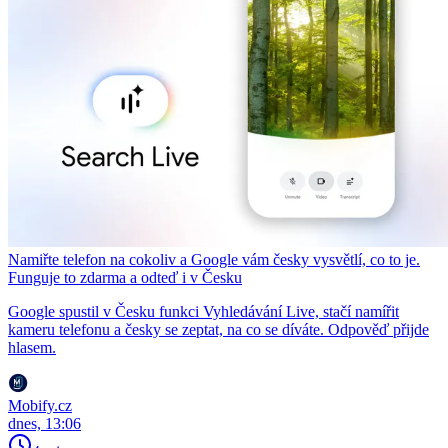
Namiřte telefon na cokoliv a Google vám česky vysvětlí, co to je.
Funguje to zdarma a odteď i v Česku
Google spustil v Česku funkci Vyhledávání Live, stačí namířit
kameru telefonu a česky se zeptat, na co se díváte. Odpověď přijde
hlasem.
Mobify.cz
dnes, 13:06