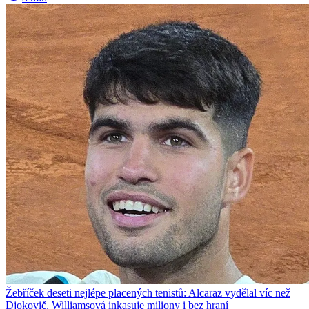
Žebříček deseti nejlépe placených tenistů: Alcaraz vydělal víc než
Djokovič, Williamsová inkasuje miliony i bez hraní