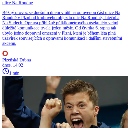
ulice Na Roudné
Běžný provoz se dnešním dnem vrátil na opravenou část ulice Na
Roudné v Plzni od kruhového objezdu ulic Na Roudné, Jateční a
Na Sudech. Oprava přibližně půlkilometrového úseku této velmi
důležité komunikace trvala jeden měsíc. Od čtvrtka 6. srpna tak
ubylo jedno dopravní omezení v Plzni, která je během léta plná
uzavírek souvisejících s opravami komunikací i dalšími stavebními
akcemi.
Plzeňská Drbna
dnes, 14:02
1 min