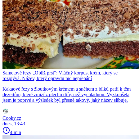
Sametové řezy „Obliž prst”: Vláčný korpus, krém, který se
rozplývá. Název, který opravdu nic nepřehání
Kakaové řezy s žloutkovým krémem a sněhem z bílků patří k těm
dezertům, které zmizí z plechu dřív, než vychladnou. Vyzkoušela
jsem je poprvé a výsledek byl přesně takový, jaký název slibuje.
Cooky.cz
dnes, 13:43
4 min