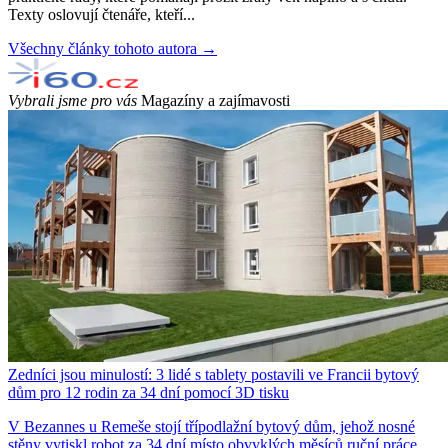
Texty oslovují čtenáře, kteří...
Všechny články tohoto autora →
Vybrali jsme pro vás
Magazíny a zajímavosti
Zedníci jsou minulostí: 3 lidé s tablety postavili ve Francii bytový
dům pro 12 rodin za 34 dní pomocí 3D tisku
V Bezannes u Remeše stojí třípodlažní bytový dům, jehož nosné
stěny vytiskl robot za 34 dní místo obvyklých měsíců ruční práce.