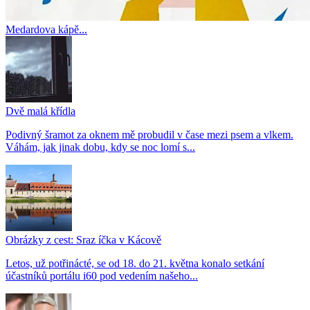
Medardova kápě...
Dvě malá křídla
Podivný šramot za oknem mě probudil v čase mezi psem a vlkem.
Váhám, jak jinak dobu, kdy se noc lomí s...
Obrázky z cest: Sraz íčka v Kácově
Letos, už potřinácté, se od 18. do 21. května konalo setkání
účastníků portálu i60 pod vedením našeho...