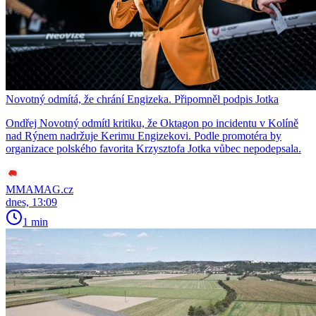
Novotný odmítá, že chrání Engizeka. Připomněl podpis Jotka
Ondřej Novotný odmítl kritiku, že Oktagon po incidentu v Kolíně
nad Rýnem nadržuje Kerimu Engizekovi. Podle promotéra by
organizace polského favorita Krzysztofa Jotka vůbec nepodepsala.
MMAMAG.cz
dnes, 13:09
1 min