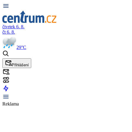
čtvrtek 6. 8.
čt 6. 8.
29°C
Přihlášení
Reklama