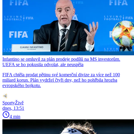
Infantino se omluvil za plán prodeje podílů na MS investorům.
UEFA se ho pokusila odvolat, ale neuspěla
FIFA chtěla prodat pětinu své komerční divize za více než 100
miliard korun. Plán vydržel čtyři dny, než ho pohřbila hrozba
evropského bojkotu.
SportyŽivě
dnes, 13:51
4 min