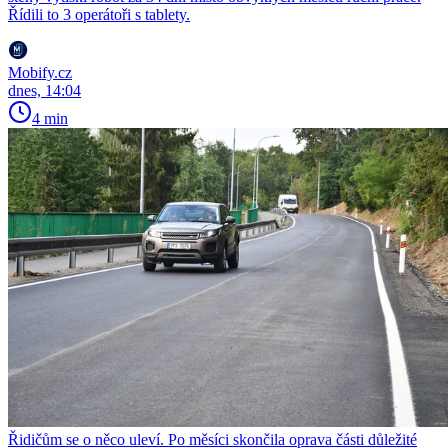
Řídili to 3 operátoři s tablety.
Mobify.cz
dnes, 14:04
4 min
Řidičům se o něco uleví. Po měsíci skončila oprava části důležité