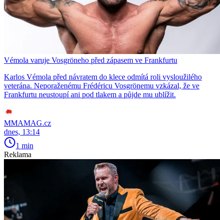
Vémola varuje Vosgröneho před zápasem ve Frankfurtu
Karlos Vémola před návratem do klece odmítá roli vysloužilého
veterána. Neporaženému Frédéricu Vosgrönemu vzkázal, že ve
Frankfurtu neustoupí ani pod tlakem a půjde mu ublížit.
MMAMAG.cz
dnes, 13:14
1 min
Reklama