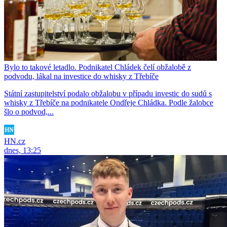
Bylo to takové letadlo. Podnikatel Chládek čelí obžalobě z
podvodu, lákal na investice do whisky z Třebíče
Státní zastupitelství podalo obžalobu v případu investic do sudů s
whisky z Třebíče na podnikatele Ondřeje Chládka. Podle žalobce
šlo o podvod,...
HN.cz
dnes, 13:25