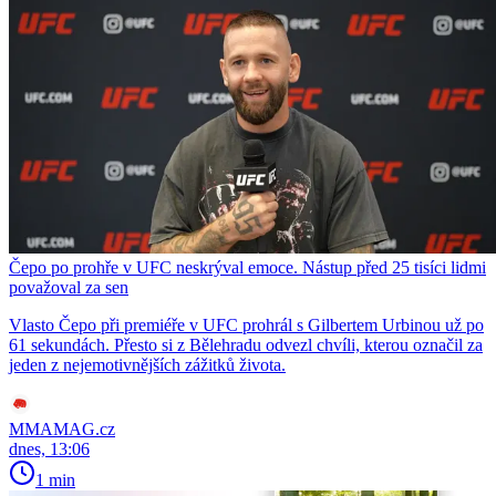
Čepo po prohře v UFC neskrýval emoce. Nástup před 25 tisíci lidmi
považoval za sen
Vlasto Čepo při premiéře v UFC prohrál s Gilbertem Urbinou už po
61 sekundách. Přesto si z Bělehradu odvezl chvíli, kterou označil za
jeden z nejemotivnějších zážitků života.
MMAMAG.cz
dnes, 13:06
1 min