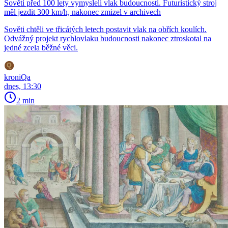
Sověti před 100 lety vymysleli vlak budoucnosti. Futuristický stroj
měl jezdit 300 km/h, nakonec zmizel v archivech
Sověti chtěli ve třicátých letech postavit vlak na obřích koulích.
Odvážný projekt rychlovlaku budoucnosti nakonec ztroskotal na
jedné zcela běžné věci.
kroniQa
dnes, 13:30
2 min