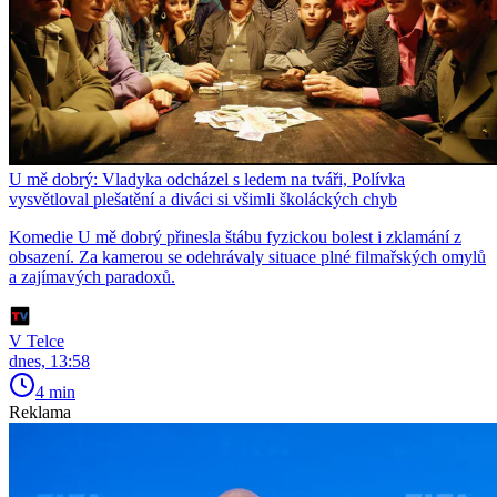
U mě dobrý: Vladyka odcházel s ledem na tváři, Polívka
vysvětloval plešatění a diváci si všimli školáckých chyb
Komedie U mě dobrý přinesla štábu fyzickou bolest i zklamání z
obsazení. Za kamerou se odehrávaly situace plné filmařských omylů
a zajímavých paradoxů.
V Telce
dnes, 13:58
4 min
Reklama