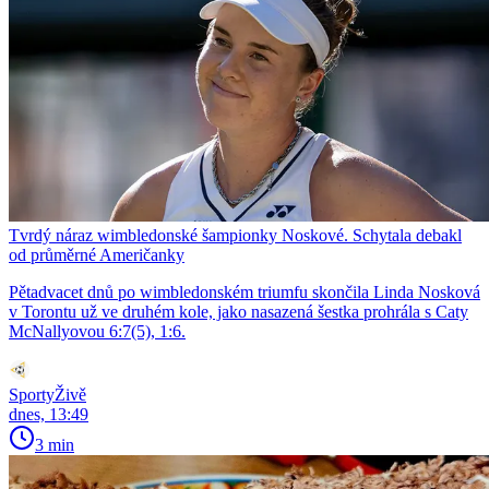
Tvrdý náraz wimbledonské šampionky Noskové. Schytala debakl
od průměrné Američanky
Pětadvacet dnů po wimbledonském triumfu skončila Linda Nosková
v Torontu už ve druhém kole, jako nasazená šestka prohrála s Caty
McNallyovou 6:7(5), 1:6.
SportyŽivě
dnes, 13:49
3 min