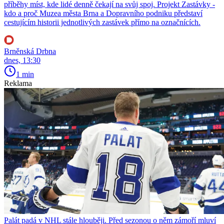
příběhy míst, kde lidé denně čekají na svůj spoj. Projekt Zastávky -
kdo a proč Muzea města Brna a Dopravního podniku představí
cestujícím historii jednotlivých zastávek přímo na označnících.
Brněnská Drbna
dnes, 13:30
1 min
Reklama
Palát padá v NHL stále hlouběji. Před sezonou o něm zámoří mluví