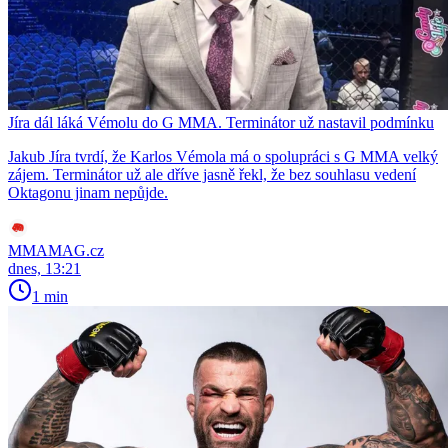
Jíra dál láká Vémolu do G MMA. Terminátor už nastavil podmínku
Jakub Jíra tvrdí, že Karlos Vémola má o spolupráci s G MMA velký
zájem. Terminátor už ale dříve jasně řekl, že bez souhlasu vedení
Oktagonu jinam nepůjde.
MMAMAG.cz
dnes, 13:21
1 min