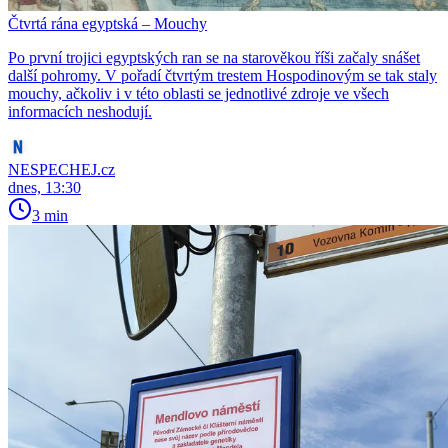
Čtvrtá rána egyptská – Mouchy
Po první trojici egyptských ran se na starověkou říši začaly snášet
další pohromy. V pořadí čtvrtým trestem Hospodinovým se tak staly
mouchy, ačkoliv i v této oblasti se jednotlivé zdroje ve všech
informacích neshodují.
NESPECHEJ.cz
dnes, 13:30
3 min