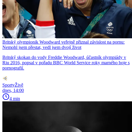
Britský olympionik Woodward veřejně přiznal závislost na pornu:
Nemohl jsem přestat, vedl jsem dvojí život
Britský skokan do vody Freddie Woodward, účastník olympiády v
Riu 2016, popsal v pořadu BBC World Service roky marného boje s
pornografií.
SportyŽivě
dnes, 14:00
4 min