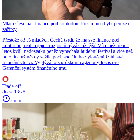
Mladí Češi mají finance pod kontrolou. Přesto jim chybí peníze na
zážitky
Přestože 83 % mladých Čechů tvrdí, že má své finance pod
kontrolou, realita jejich rozpočtů bývá složitější. Více než třetina
letos kvůli nedostatku peněz vynechala hudební festival a více než
polovina už někdy zažila pocit sociálního vyloučení kvůli své
finanční situaci. Vyplývá to z průzkumu agentury Ipsos pro
Garanční systém finančního trhu.
Trade-off
dnes, 13:25
2 min