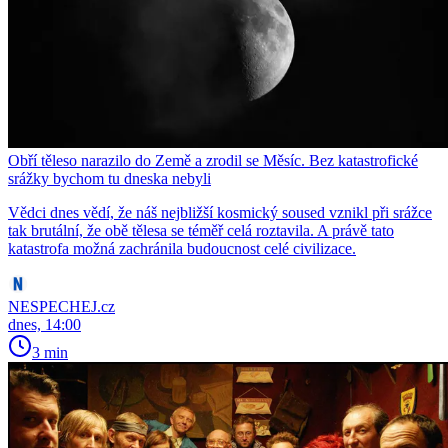
Obří těleso narazilo do Země a zrodil se Měsíc. Bez katastrofické
srážky bychom tu dneska nebyli
Vědci dnes vědí, že náš nejbližší kosmický soused vznikl při srážce
tak brutální, že obě tělesa se téměř celá roztavila. A právě tato
katastrofa možná zachránila budoucnost celé civilizace.
NESPECHEJ.cz
dnes, 14:00
3 min