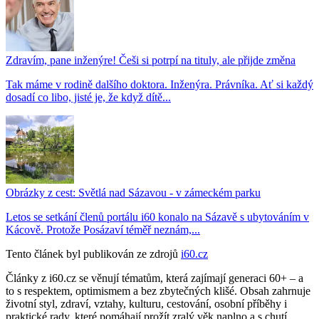
Zdravím, pane inženýre! Češi si potrpí na tituly, ale přijde změna
Tak máme v rodině dalšího doktora. Inženýra. Právníka. Ať si každý
dosadí co libo, jisté je, že když dítě...
Obrázky z cest: Světlá nad Sázavou - v zámeckém parku
Letos se setkání členů portálu i60 konalo na Sázavě s ubytováním v
Kácově. Protože Posázaví téměř neznám,...
Tento článek byl publikován ze zdrojů
i60.cz
Články z i60.cz se věnují tématům, která zajímají generaci 60+ – a
to s respektem, optimismem a bez zbytečných klišé. Obsah zahrnuje
životní styl, zdraví, vztahy, kulturu, cestování, osobní příběhy i
praktické rady, které pomáhají prožít zralý věk naplno a s chutí.