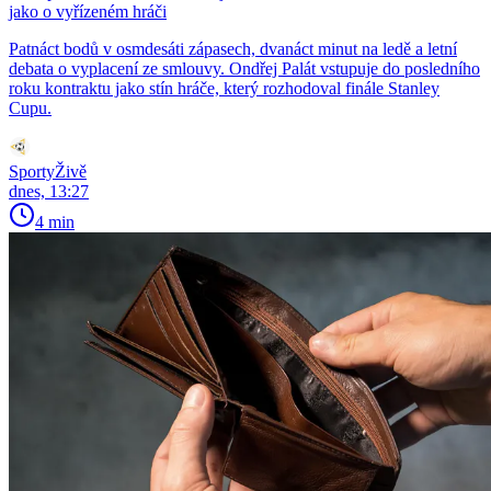
jako o vyřízeném hráči
Patnáct bodů v osmdesáti zápasech, dvanáct minut na ledě a letní
debata o vyplacení ze smlouvy. Ondřej Palát vstupuje do posledního
roku kontraktu jako stín hráče, který rozhodoval finále Stanley
Cupu.
SportyŽivě
dnes, 13:27
4 min