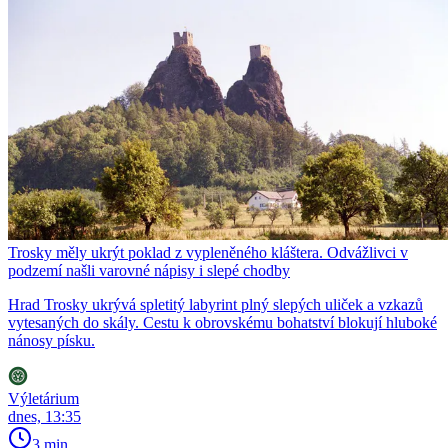
Trosky měly ukrýt poklad z vypleněného kláštera. Odvážlivci v
podzemí našli varovné nápisy i slepé chodby
Hrad Trosky ukrývá spletitý labyrint plný slepých uliček a vzkazů
vytesaných do skály. Cestu k obrovskému bohatství blokují hluboké
nánosy písku.
Výletárium
dnes, 13:35
3 min