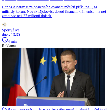
Carlos Alcaraz si za posledních dvanáct měsíců přišel na 1,34
miliardy korun. Novak Djokovič, dosud finanční král tenisu, na něj
ztrácí víc než 37 milionů dolarů.
SportyŽivě
dnes, 13:35
4 min
Reklama
ČNB se obává vyšší inflace, sazby zatím nemění. Bankéři očekávají