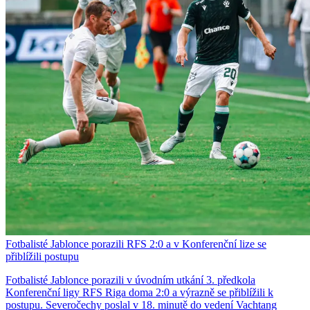
Fotbalisté Jablonce porazili RFS 2:0 a v Konferenční lize se
přiblížili postupu
Fotbalisté Jablonce porazili v úvodním utkání 3. předkola
Konferenční ligy RFS Riga doma 2:0 a výrazně se přiblížili k
postupu. Severočechy poslal v 18. minutě do vedení Vachtang