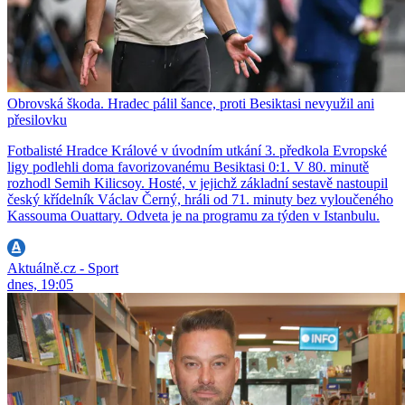
Obrovská škoda. Hradec pálil šance, proti Besiktasi nevyužil ani
přesilovku
Fotbalisté Hradce Králové v úvodním utkání 3. předkola Evropské
ligy podlehli doma favorizovanému Besiktasi 0:1. V 80. minutě
rozhodl Semih Kilicsoy. Hosté, v jejichž základní sestavě nastoupil
český křídelník Václav Černý, hráli od 71. minuty bez vyloučeného
Kassouma Ouattary. Odveta je na programu za týden v Istanbulu.
Aktuálně.cz - Sport
dnes, 19:05