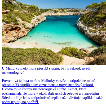
U Mallorky mělo moře přes 33 stupňů, byl to rekord, uvádí
meteorologové
Povrchová teplota moře u Mallorky ve středu odpoledne mírně
přesáhla 33 stupňů a tím zaznamenala nový španělský rekord.
Uvedla to ve čtvrtek meteorologická služba Aemet, která
poznamenala, že moře v okolí Baleárských ostrovů a v západním
Středomoří je letos nadprůměrně teplé, což ovlivňuje například také
noční teploty na pobřeží.