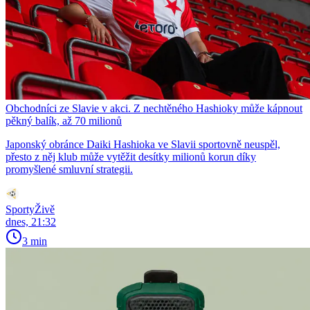
Obchodníci ze Slavie v akci. Z nechtěného Hashioky může kápnout
pěkný balík, až 70 milionů
Japonský obránce Daiki Hashioka ve Slavii sportovně neuspěl,
přesto z něj klub může vytěžit desítky milionů korun díky
promyšlené smluvní strategii.
SportyŽivě
dnes, 21:32
3 min