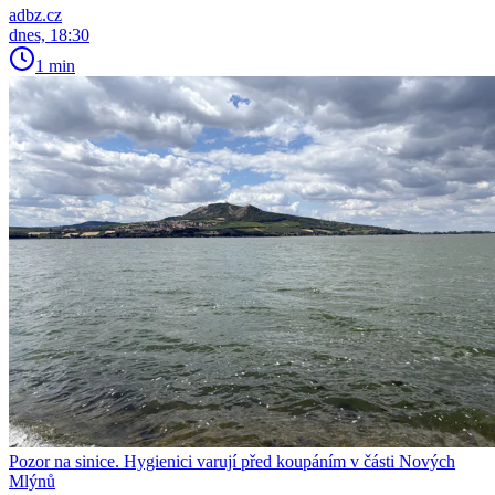
adbz.cz
dnes, 18:30
1 min
Pozor na sinice. Hygienici varují před koupáním v části Nových
Mlýnů