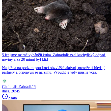
5 let jsme marně vyháněli krtka. Zahradník vzal kuchyňský odpad,
noviny a za 20 minut byl klid
Na jaře a na podzim jsou krtci obzvláště aktivní, protože si hledají
partnery a připravují se na zimu. Vypudit je tedy musíte včas.
Chalupáři-Zahrádkáři
dnes, 20:45
2 min