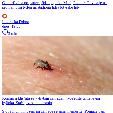
Čanturišvili a po pauze přidal pojistku Matěj Polidar. Odveta je na
programu za týden na stadionu lídra lotyšské ligy.
Liberecká Drbna
dnes, 19:35
3 min
Komáři a klíšťata se vyhýbají zahradám, kde roste tahle levná
bylinka. Stačí ji zasadit ke stolu
S otravným hmyzem na zahradě se smířit nemusíte. Pomůže vám