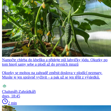
Namočte chleba do kbelíku a přidejte půl lahvičky jódu. Okurky po
tom hnojí samy sebe a plodí až do prvních mrazů
Okurky se mohou na zahradě změnit doslova v plodící nezmary.
Musíte je jen správně vyživit – a pak už se jen těšit z výsledků.
Chalupáři-Zahrádkáři
dnes, 18:45
2 min