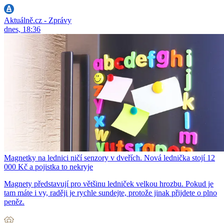
Aktuálně.cz - Zprávy
dnes, 18:36
Magnetky na lednici ničí senzory v dveřích. Nová lednička stojí 12
000 Kč a pojistka to nekryje
Magnety představují pro většinu ledniček velkou hrozbu. Pokud je
tam máte i vy, raději je rychle sundejte, protože jinak přijdete o plno
peněz.