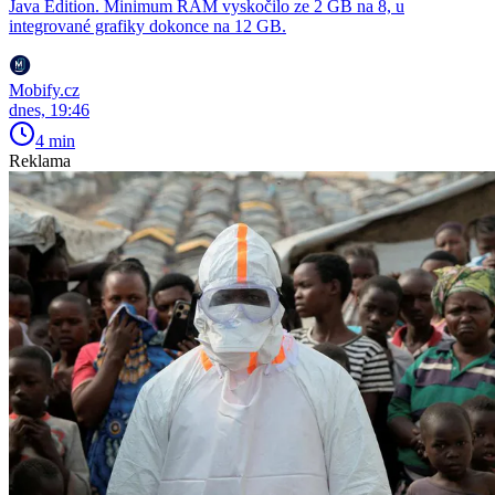
Java Edition. Minimum RAM vyskočilo ze 2 GB na 8, u
integrované grafiky dokonce na 12 GB.
Mobify.cz
dnes, 19:46
4 min
Reklama