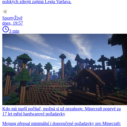
polských zdrojů zajímá Legia Varšava.
SportyŽivě
dnes, 19:57
3 min
Kdo má starší počítač, možná si už nezahraje. Minecraft poprvé za
17 let mění hardwarové požadavky
Mojang přepsal minimální i doporučené požadavky pro Minecraft: