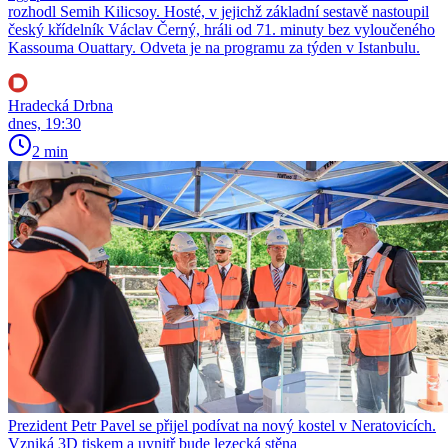
rozhodl Semih Kilicsoy. Hosté, v jejichž základní sestavě nastoupil
český křídelník Václav Černý, hráli od 71. minuty bez vyloučeného
Kassouma Ouattary. Odveta je na programu za týden v Istanbulu.
Hradecká Drbna
dnes, 19:30
2 min
Prezident Petr Pavel se přijel podívat na nový kostel v Neratovicích.
Vzniká 3D tiskem a uvnitř bude lezecká stěna