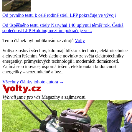
Od prvního testu k celé rodině střel. LPP pokračuje ve vývoji
Od úspěšného testu střely Narwhal 140 uplynul téměř rok. Česká
společnost LPP Holding mezitím pokračuje ve...
Tento článek byl publikován ze zdrojů
Volty
Volty.cz osloví všechny, kdo mají blízko k technice, elektrotechnice
a chytrým řešením. Web sleduje novinky ze světa elektrotechniky,
energetiky, průmyslových technologií i moderních domácností.
Zajímá se o inovace, úsporná řešení, elektroauta i budoucnost
energetiky – srozumitelně a bez...
Všechny články tohoto autora →
Vybrali jsme pro vás
Magazíny a zajímavosti