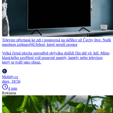
Televize přivrtaná ke zdi i postavená na skříňce už Čechy štve. Našli
mnohem zajímavější řešení, které neruší prostor
Velká černá plocha uprostřed obýváku dráždí čím dál víc lidí. Místo
klasického zavěšení volí posuvné panely, lamely nebo televizor,
který se tváří jako obraz.
Mobify.cz
dnes, 18:56
4 min
Reklama