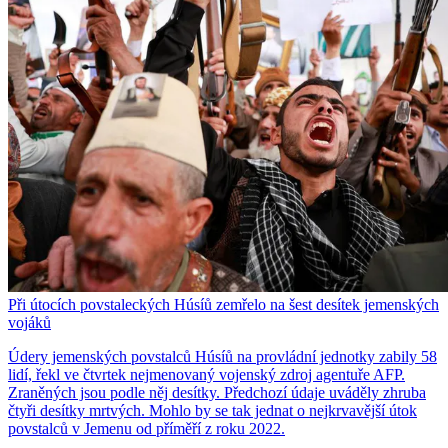
Při útocích povstaleckých Húsíů zemřelo na šest desítek jemenských
vojáků
Údery jemenských povstalců Húsíů na provládní jednotky zabily 58
lidí, řekl ve čtvrtek nejmenovaný vojenský zdroj agentuře AFP.
Zraněných jsou podle něj desítky. Předchozí údaje uváděly zhruba
čtyři desítky mrtvých. Mohlo by se tak jednat o nejkrvavější útok
povstalců v Jemenu od příměří z roku 2022.