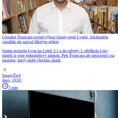
Glosátor Švancara ocenil výkon Sparty proti Lyonu, Suchomela
vlastňák ale nazval šíleným gólem
Sparta porazila Lyon na Letné 2:1 a do odvety 3. předkola Ligy
mistrů si veze jednogólový náskok. Petr Švancara ale upozornil i na
moment, který mohl všechno zhatit.
SportyŽivě
dnes, 19:03
3 min