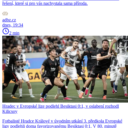
řešení, které si pro vás nachystala sama příroda.
adbz.cz
dnes, 19:34
2 min
Hradec v Evropské lize podlehl Besiktasi 0:1, v oslabení rozhodl
Kilicsoy
Fotbalisté Hradce Králové v úvodním utkání 3. předkola Evropské
ligy podlehli doma favorizovanému Besiktasi 0:1. V 80. minutě