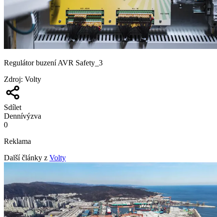
Regulátor buzení AVR Safety_3
Zdroj
:
Volty
Sdílet
Denní
výzva
0
Reklama
Další články z
Volty