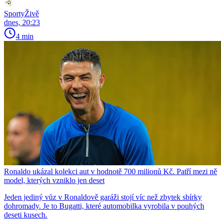
SportyŽivě
dnes, 20:23
4 min
Ronaldo ukázal kolekci aut v hodnotě 700 milionů Kč. Patří mezi ně
model, kterých vzniklo jen deset
Jeden jediný vůz v Ronaldově garáži stojí víc než zbytek sbírky
dohromady. Je to Bugatti, které automobilka vyrobila v pouhých
deseti kusech.