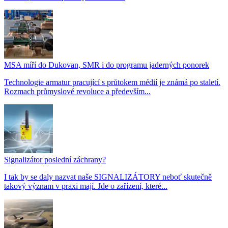
MSA míří do Dukovan, SMR i do programu jaderných ponorek
Technologie armatur pracující s průtokem médií je známá po staletí.
Rozmach průmyslové revoluce a především...
Signalizátor poslední záchrany?
I tak by se daly nazvat naše SIGNALIZÁTORY neboť skutečně
takový význam v praxi mají. Jde o zařízení, které...