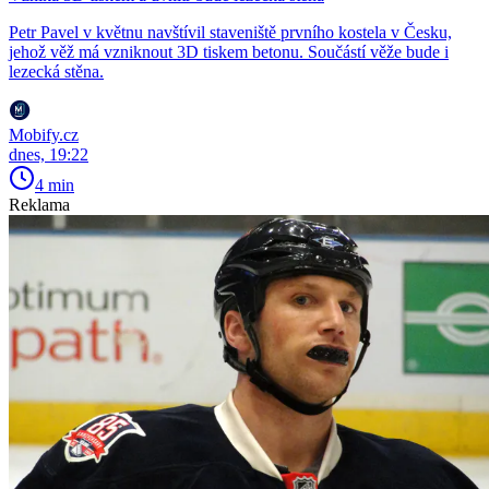
Petr Pavel v květnu navštívil staveniště prvního kostela v Česku,
jehož věž má vzniknout 3D tiskem betonu. Součástí věže bude i
lezecká stěna.
Mobify.cz
dnes, 19:22
4 min
Reklama