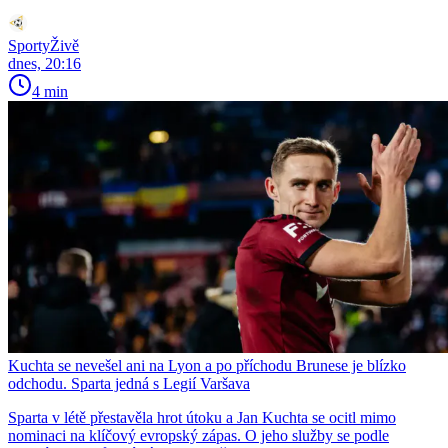
SportyŽivě
dnes, 20:16
4 min
Kuchta se nevešel ani na Lyon a po příchodu Brunese je blízko
odchodu. Sparta jedná s Legií Varšava
Sparta v létě přestavěla hrot útoku a Jan Kuchta se ocitl mimo
nominaci na klíčový evropský zápas. O jeho služby se podle