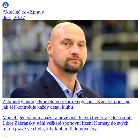
Aktuálně.cz - Zprávy
dnes, 20:27
Zábranský buduje Kometu po vzoru Fergusona. Kučeřík popisuje,
jak šéf kontroluje každý detail klubu
Majitel, generální manažer a nově opět hlavní trenér v jedné osobě.
Libor Zábranský stáhl veškeré sportovní řízení Komety do svých
rukou právě ve chvíli, kdy klub míří do nové éry.