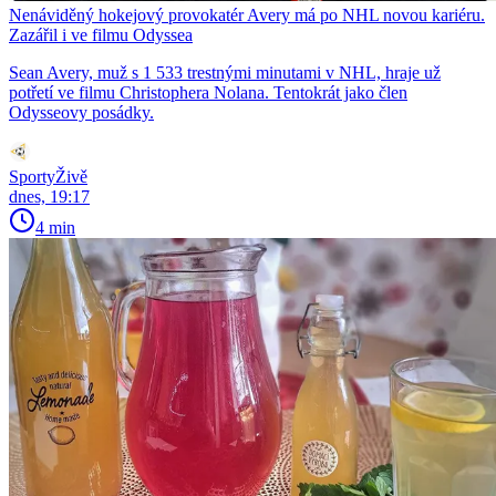
Nenáviděný hokejový provokatér Avery má po NHL novou kariéru.
Zazářil i ve filmu Odyssea
Sean Avery, muž s 1 533 trestnými minutami v NHL, hraje už
potřetí ve filmu Christophera Nolana. Tentokrát jako člen
Odysseovy posádky.
SportyŽivě
dnes, 19:17
4 min