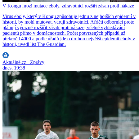
V Kongu hrozí mutace eboly, zdravotníci rozšíří zásah proti nákaze
Virus eboly, který v Kongu způsobuje jednu z nejhorších epidemií v
historii, by mohl mutovat, varují zdravotníci. Afričtí odborníci proto
plánují výrazně rozšířit zásah proti nákaze, včetně vyhledávání
pacientů přímo v domácnostech. Počet potvrzených případů už
překročil 4000 a podle úřadů jde o druhou největší epidemii eboly v
historii, uvedl list The Guardian.
Aktuálně.cz - Zprávy
dnes, 19:38