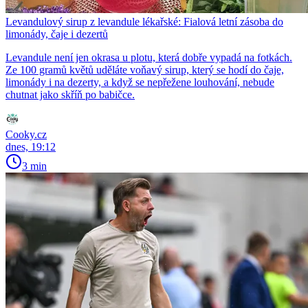
Levandulový sirup z levandule lékařské: Fialová letní zásoba do
limonády, čaje i dezertů
Levandule není jen okrasa u plotu, která dobře vypadá na fotkách.
Ze 100 gramů květů uděláte voňavý sirup, který se hodí do čaje,
limonády i na dezerty, a když se nepřežene louhování, nebude
chutnat jako skříň po babičce.
Cooky.cz
dnes, 19:12
3 min