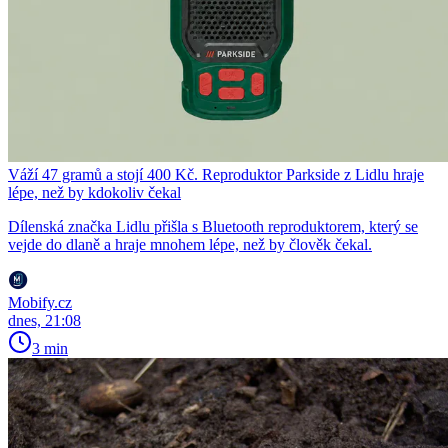
Váží 47 gramů a stojí 400 Kč. Reproduktor Parkside z Lidlu hraje
lépe, než by kdokoliv čekal
Dílenská značka Lidlu přišla s Bluetooth reproduktorem, který se
vejde do dlaně a hraje mnohem lépe, než by člověk čekal.
Mobify.cz
dnes, 21:08
3 min