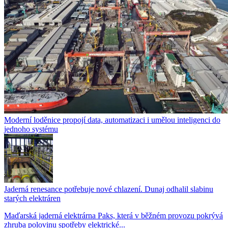
Moderní loděnice propojí data, automatizaci i umělou inteligenci do
jednoho systému
Jaderná renesance potřebuje nové chlazení. Dunaj odhalil slabinu
starých elektráren
Maďarská jaderná elektrárna Paks, která v běžném provozu pokrývá
zhruba polovinu spotřeby elektrické...