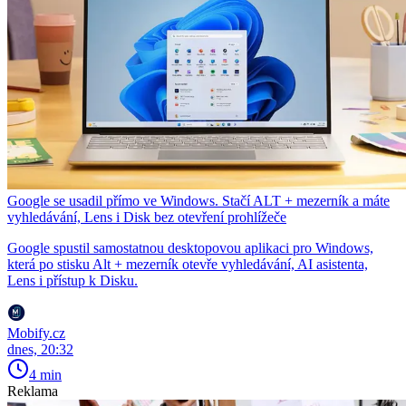
Google se usadil přímo ve Windows. Stačí ALT + mezerník a máte
vyhledávání, Lens i Disk bez otevření prohlížeče
Google spustil samostatnou desktopovou aplikaci pro Windows,
která po stisku Alt + mezerník otevře vyhledávání, AI asistenta,
Lens i přístup k Disku.
Mobify.cz
dnes, 20:32
4 min
Reklama