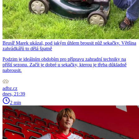
Brusíř Marek ukázal, pod jakým úhlem brousit nůž sekačky. Většina
zahrádkářů to dělá špatně
Podzim je ideálním obdobím pro přípravu zahradní techniky na
příští sezonu. Začít je dobré u sekačky, kterou je třeba důkladně
nabrousit.
adbz.cz
dnes, 21:39
2 min