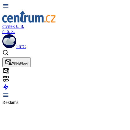
čtvrtek 6. 8.
čt 6. 8.
26°C
Přihlášení
Reklama