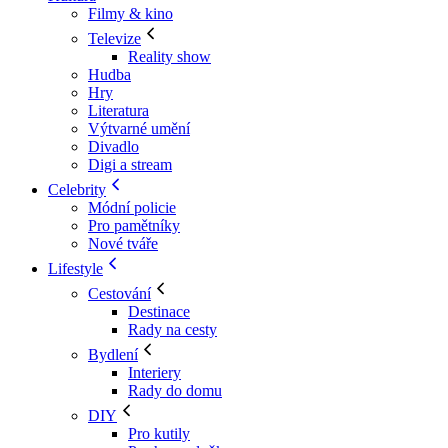
Filmy & kino
Televize
Reality show
Hudba
Hry
Literatura
Výtvarné umění
Divadlo
Digi a stream
Celebrity
Módní policie
Pro pamětníky
Nové tváře
Lifestyle
Cestování
Destinace
Rady na cesty
Bydlení
Interiery
Rady do domu
DIY
Pro kutily