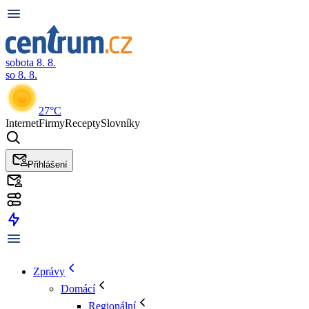
sobota 8. 8.
so 8. 8.
27°C
Internet
Firmy
Recepty
Slovníky
Přihlášení
Zprávy
Domácí
Regionální