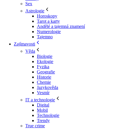
Sex
Astrologie
Horoskopy
Tarot a karty
Andělé a tajemná znamení
Numerologie
Tajemno
Zajímavosti
Věda
Biologie
Ekologie
Fyzika
Geografie
Historie
Chemie
Jazykověda
Vesmír
IT a technologie
Digital
Mobil
Technologie
Trendy
True crime