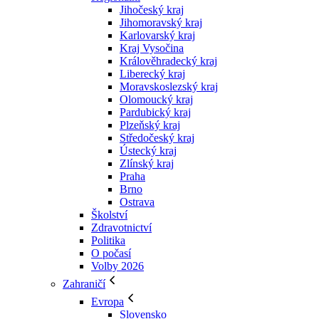
Jihočeský kraj
Jihomoravský kraj
Karlovarský kraj
Kraj Vysočina
Králověhradecký kraj
Liberecký kraj
Moravskoslezský kraj
Olomoucký kraj
Pardubický kraj
Plzeňský kraj
Středočeský kraj
Ústecký kraj
Zlínský kraj
Praha
Brno
Ostrava
Školství
Zdravotnictví
Politika
O počasí
Volby 2026
Zahraničí
Evropa
Slovensko