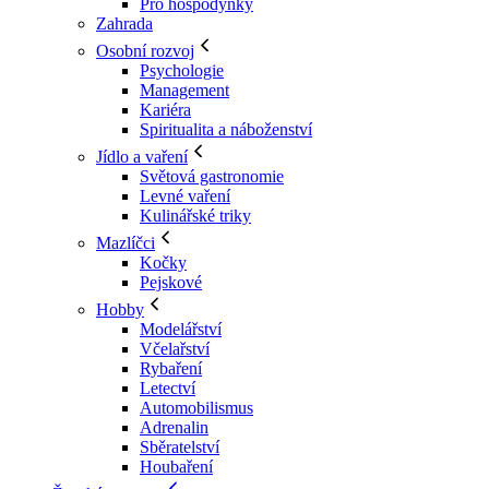
Pro hospodyňky
Zahrada
Osobní rozvoj
Psychologie
Management
Kariéra
Spiritualita a náboženství
Jídlo a vaření
Světová gastronomie
Levné vaření
Kulinářské triky
Mazlíčci
Kočky
Pejskové
Hobby
Modelářství
Včelařství
Rybaření
Letectví
Automobilismus
Adrenalin
Sběratelství
Houbaření