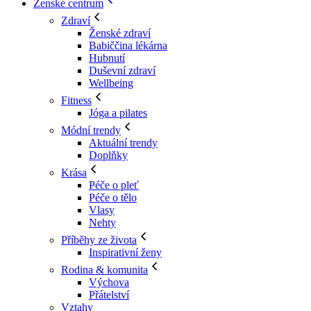
Ženské centrum
Zdraví
Ženské zdraví
Babiččina lékárna
Hubnutí
Duševní zdraví
Wellbeing
Fitness
Jóga a pilates
Módní trendy
Aktuální trendy
Doplňky
Krása
Péče o pleť
Péče o tělo
Vlasy
Nehty
Příběhy ze života
Inspirativní ženy
Rodina & komunita
Výchova
Přátelství
Vztahy