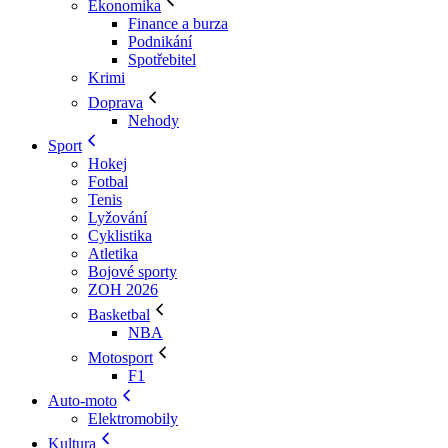
Ekonomika
Finance a burza
Podnikání
Spotřebitel
Krimi
Doprava
Nehody
Sport
Hokej
Fotbal
Tenis
Lyžování
Cyklistika
Atletika
Bojové sporty
ZOH 2026
Basketbal
NBA
Motosport
F1
Auto-moto
Elektromobily
Kultura