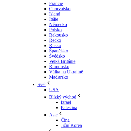
Francie
Chorvatsko
Island
Itálie
Německo
Polsko
Rakousko
Řecko
Rusko
Španělsko
Švédsko
Velká Británie
Rumunsko
Válka na Ukrajině
Maďarsko
Svět
USA
Blízký východ
Izrael
Palestina
Asie
Čína
Jižní Korea