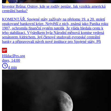
Investor Brůna: Ostrov, kde se rodily peníze. Jak vznikla americká
centrální banka?
KOMENTÁŘ. Spojené státy zažívaly na přelomu 19. a 20. století
opakované bankovní krize. Největší z nich, známá jako Panika roku
1907, ochromila finanční systém natolik, že vláda hledala cestu k
jeho stabilizaci. Výsledkem byla Národní měnová komise vedená
senátorem Aldrichem. Její členové studovali evropské centrální
banky a připravovali návrh nové instituce pro Spojené státy. Při
HlídacíPes.org
dnes, 14:00
4 min