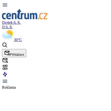
čtvrtek 6. 8.
čt 6. 8.
30°C
Přihlášení
Reklama