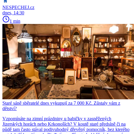
NESPECHEJ.cz
dnes, 14:30
1 min
Staré sáně sběratelé dnes vykupují za 7 000 Kč. Zůstaly vám z
dětství?
Vzpomínáte na zimní prázdniny u babičky v zasněžených
Jizerských horách nebo Krkonoších? V koutě staré předsíně či na
půdě tam často stával podivuhodný dřevěný pomocník, bez kterého