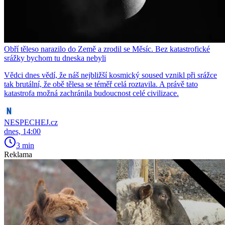
Obří těleso narazilo do Země a zrodil se Měsíc. Bez katastrofické
srážky bychom tu dneska nebyli
Vědci dnes vědí, že náš nejbližší kosmický soused vznikl při srážce
tak brutální, že obě tělesa se téměř celá roztavila. A právě tato
katastrofa možná zachránila budoucnost celé civilizace.
NESPECHEJ.cz
dnes, 14:00
3 min
Reklama