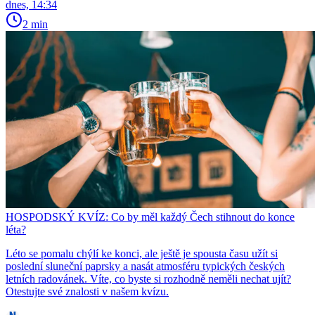
dnes, 14:34
2 min
HOSPODSKÝ KVÍZ: Co by měl každý Čech stihnout do konce
léta?
Léto se pomalu chýlí ke konci, ale ještě je spousta času užít si
poslední sluneční paprsky a nasát atmosféru typických českých
letních radovánek. Víte, co byste si rozhodně neměli nechat ujít?
Otestujte své znalosti v našem kvízu.