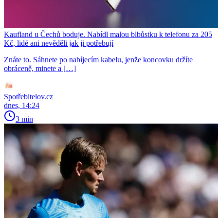
Kaufland u Čechů boduje. Nabídl malou blbůstku k telefonu za 205
Kč, lidé ani nevěděli jak ji potřebují
Znáte to. Sáhnete po nabíjecím kabelu, jenže koncovku držíte
obráceně, minete a […]
Spotřebitelov.cz
dnes, 14:24
3 min