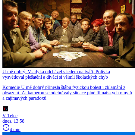
U mě dobrý: Vladyka odcházel s ledem na tváři, Polívka
vysvětloval plešatění a diváci si všimli školáckých chyb
Komedie U mě dobrý přinesla štábu fyzickou bolest i zklamání z
obsazení. Za kamerou se odehrávaly situace plné filmařských omylů
a zajímavých paradoxů.
V Telce
dnes, 13:58
4 min