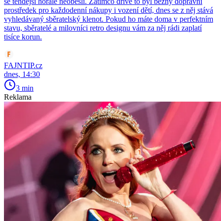
se tehdejší horalé neobešli. Zatímco dříve to byl běžný dopravní
prostředek pro každodenní nákupy i vození dětí, dnes se z něj stává
vyhledávaný sběratelský klenot. Pokud ho máte doma v perfektním
stavu, sběratelé a milovníci retro designu vám za něj rádi zaplatí
tisíce korun.
FAJNTIP.cz
dnes, 14:30
3 min
Reklama