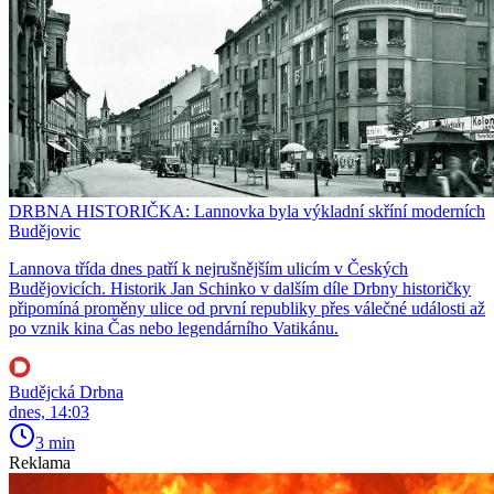
DRBNA HISTORIČKA: Lannovka byla výkladní skříní moderních
Budějovic
Lannova třída dnes patří k nejrušnějším ulicím v Českých
Budějovicích. Historik Jan Schinko v dalším díle Drbny historičky
připomíná proměny ulice od první republiky přes válečné události až
po vznik kina Čas nebo legendárního Vatikánu.
Budějcká Drbna
dnes, 14:03
3 min
Reklama