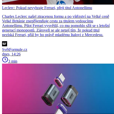
Leclerc: Pokud nevyhraje Ferrari, přeji titul Antonellimu
Charles Leclerc našel ztracenou formu a po vítězství na Velké ceně
Velké Británie znepříjemňuje cestu za titulem vedoucímu
Antonellimu. Pilot Ferrari vysvětlil, co mu pomohlo sžít se s letošní
generací monopostů. Zároveň se ale netají tím, že pokud titul
nezíská Ferrari, přál by ho právě mladému Italovi z Mercedesu.
SvětFormule.cz
dnes, 14:26
3 min