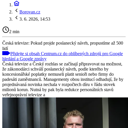
Borovan.cz
3. 6. 2026, 14:53
2 min
Česká televize: Pokud projde poslanecký návrh, propustíme až 500
lidí
Přidejte si obsah Centrum.cz do oblíbených zdrojů pro Google
hledání a Google zprávy
Česká televize a Český rozhlas se začínají připravovat na možnost,
že zákonodárci schválí poslanecký návrh, podle kterého by
koncesionářské poplatky nemuseli platit senioři nebo firmy do
padesáti zaměstnanců. Managementy obou institucí odhadují, že by
projednávaná novinka nechala v rozpočtech díru v řádu stovek
milionů korun. Nutná by pak byla redukce personálních stavů
veřejnoprávní televize a