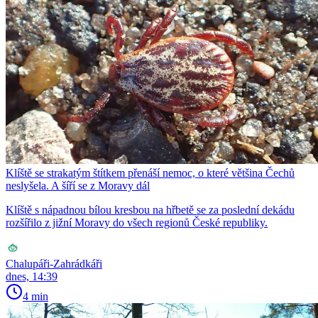
Klíště se strakatým štítkem přenáší nemoc, o které většina Čechů
neslyšela. A šíří se z Moravy dál
Klíště s nápadnou bílou kresbou na hřbetě se za poslední dekádu
rozšířilo z jižní Moravy do všech regionů České republiky.
Chalupáři-Zahrádkáři
dnes, 14:39
4 min