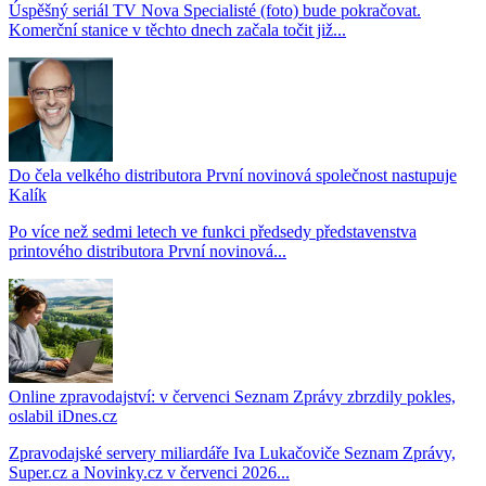
Úspěšný seriál TV Nova Specialisté (foto) bude pokračovat.
Komerční stanice v těchto dnech začala točit již...
Do čela velkého distributora První novinová společnost nastupuje
Kalík
Po více než sedmi letech ve funkci předsedy představenstva
printového distributora První novinová...
Online zpravodajství: v červenci Seznam Zprávy zbrzdily pokles,
oslabil iDnes.cz
Zpravodajské servery miliardáře Iva Lukačoviče Seznam Zprávy,
Super.cz a Novinky.cz v červenci 2026...