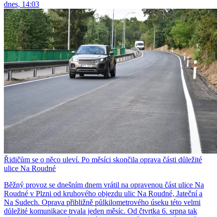
dnes, 14:03
Řidičům se o něco uleví. Po měsíci skončila oprava části důležité
ulice Na Roudné
Běžný provoz se dnešním dnem vrátil na opravenou část ulice Na
Roudné v Plzni od kruhového objezdu ulic Na Roudné, Jateční a
Na Sudech. Oprava přibližně půlkilometrového úseku této velmi
důležité komunikace trvala jeden měsíc. Od čtvrtka 6. srpna tak