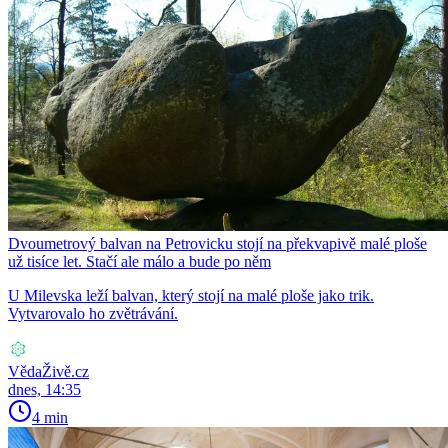
Dvoumetrový balvan na Petrovicku stojí na překvapivě malé ploše
už tisíce let. Stačí ale málo a bude po něm
U Milevska leží balvan, který stojí na malé ploše jako trik.
Vytvarovalo ho zvětrávání.
VědaŽivě.cz
dnes, 14:35
4 min