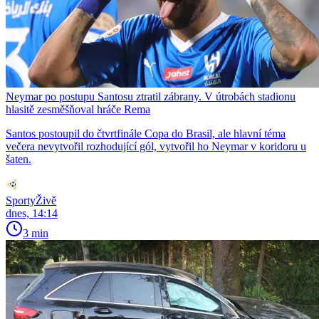
Neymar po postupu Santosu ztratil zábrany. V útrobách stadionu
hlasitě zesměšňoval hráče Rema
Santos postoupil do čtvrtfinále Copa do Brasil, ale hlavní téma
večera nevytvořil rozhodující gól, vytvořil ho Neymar v koridoru u
šaten.
SportyŽivě
dnes, 14:14
3 min