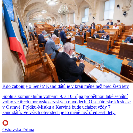
Kdo zabojuje o Senát? Kandidátů je v kraji méně než před šesti lety
Spolu s komunálními volbami 9. a 10. října proběhnou také senátní
volby ve třech moravskoslezských obvodech. O senátorské křeslo se
v Ostravě, Frýdku-Místku a Karviné bude ucházet vždy 7
kandidátů. Ve všech obvodech je to méně než před šesti lety.
Ostravská Drbna