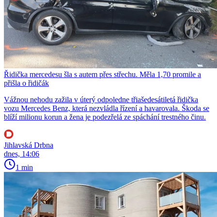
Řidička mercedesu šla s autem přes střechu. Měla 1,70 promile a
přišla o řidičák
Vážnou nehodu zažila v úterý odpoledne třiašedesátiletá řidička
vozu Mercedes Benz, která nezvládla řízení a havarovala. Škoda se
blíží milionu korun a žena je podezřelá ze spáchání trestného činu.
Jihlavská Drbna
dnes, 14:06
1 min