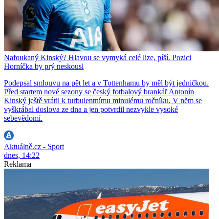
Nafoukaný Kinský? Hlavou se vymyká celé lize, píší. Pozici
Horníčka by prý neskousl
Podepsal smlouvu na pět let a v Tottenhamu by měl být jedničkou.
Před startem nové sezony se český fotbalový brankář Antonín
Kinský ještě vrátil k turbulentnímu minulému ročníku. V něm se
vyškrábal doslova ze dna a jen potvrdil nezvykle vysoké
sebevědomí.
Aktuálně.cz - Sport
dnes, 14:22
Reklama