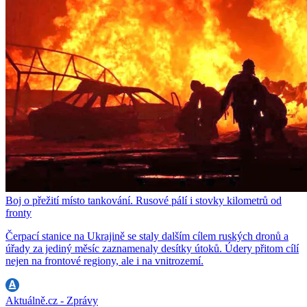
Boj o přežití místo tankování. Rusové pálí i stovky kilometrů od
fronty
Čerpací stanice na Ukrajině se staly dalším cílem ruských dronů a
úřady za jediný měsíc zaznamenaly desítky útoků. Údery přitom cílí
nejen na frontové regiony, ale i na vnitrozemí.
Aktuálně.cz - Zprávy