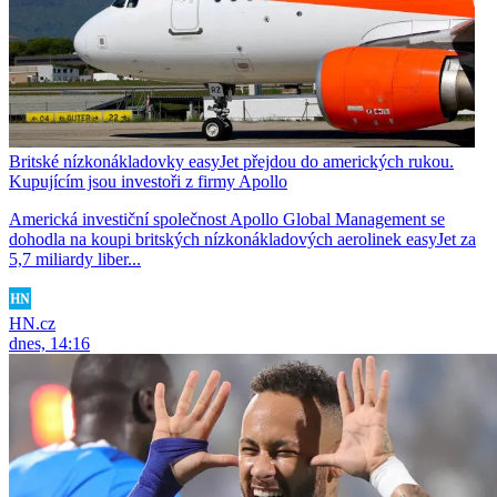
Britské nízkonákladovky easyJet přejdou do amerických rukou.
Kupujícím jsou investoři z firmy Apollo
Americká investiční společnost Apollo Global Management se
dohodla na koupi britských nízkonákladových aerolinek easyJet za
5,7 miliardy liber...
HN.cz
dnes, 14:16