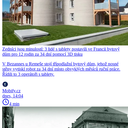
Zedníci jsou minulostí: 3 lidé s tablety postavili ve Francii bytový
dům pro 12 rodin za 34 dní pomocí 3D tisku
V Bezannes u Remeše stojí třípodlažní bytový dům, jehož nosné
stěny vytiskl robot za 34 dní místo obvyklých měsíců ruční práce.
Řídili to 3 operátoři s tablety.
Mobify.cz
dnes, 14:04
4 min