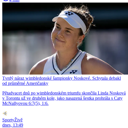
Tvrdý náraz wimbledonské šampionky Noskové. Schytala debakl
od průměrné Američanky
Pětadvacet dnů po wimbledonském triumfu skončila Linda Nosková
v Torontu už ve druhém kole, jako nasazená šestka prohrála s Caty
McNallyovou 6:7(5), 1:6.
SportyŽivě
dnes, 13:49