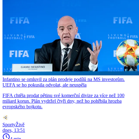
Infantino se omluvil za plán prodeje podílů na MS investorům.
UEFA se ho pokusila odvolat, ale neuspěla
FIFA chtěla prodat pětinu své komerční divize za více než 100
miliard korun. Plán vydržel čtyři dny, než ho pohřbila hrozba
evropského bojkotu.
SportyŽivě
dnes, 13:51
4 min