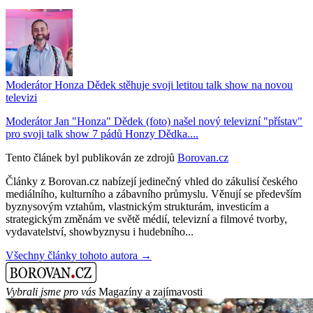
Moderátor Honza Dědek stěhuje svoji letitou talk show na novou
televizi
Moderátor Jan "Honza" Dědek (foto) našel nový televizní "přístav"
pro svoji talk show 7 pádů Honzy Dědka....
Tento článek byl publikován ze zdrojů
Borovan.cz
Články z Borovan.cz nabízejí jedinečný vhled do zákulisí českého
mediálního, kulturního a zábavního průmyslu. Věnují se především
byznysovým vztahům, vlastnickým strukturám, investicím a
strategickým změnám ve světě médií, televizní a filmové tvorby,
vydavatelství, showbyznysu i hudebního...
Všechny články tohoto autora →
Vybrali jsme pro vás
Magazíny a zajímavosti