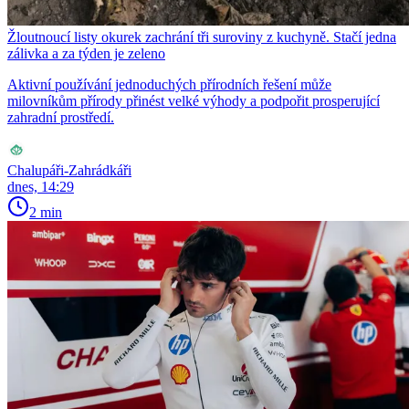
Žloutnoucí listy okurek zachrání tři suroviny z kuchyně. Stačí jedna
zálivka a za týden je zeleno
Aktivní používání jednoduchých přírodních řešení může
milovníkům přírody přinést velké výhody a podpořit prosperující
zahradní prostředí.
Chalupáři-Zahrádkáři
dnes, 14:29
2 min