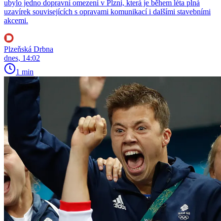
ubylo jedno dopravní omezení v Plzni, která je během léta plná
uzavírek souvisejících s opravami komunikací i dalšími stavebními
akcemi.
Plzeňská Drbna
dnes, 14:02
1 min