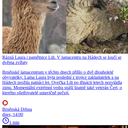
Rázná Laura i pamětnice Lili. V lamacentru na Hádech se loučí se
dvěma zvířaty
Brněnské lamacentrum v těchto dnech přišlo o dvě dlouholeté
obyvatelky. Lama Laura byla poslední z trojice zakladatelek a na
Hádech prožila patnáct let. Ovečka Lili po třinácti letech nezvládla
zimu. Momentální extrémní vedra snáší špatně také veterán Čert, o
kterého ošetřovatelé ustavičně pečují.
Brněnská Drbna
dnes, 14:00
1 min