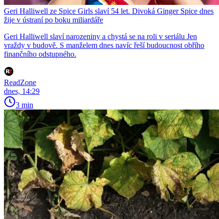
Geri Halliwell ze Spice Girls slaví 54 let. Divoká Ginger Spice dnes
žije v ústraní po boku miliardáře
Geri Halliwell slaví narozeniny a chystá se na roli v seriálu Jen
vraždy v budově. S manželem dnes navíc řeší budoucnost obřího
finančního odstupného.
ReadZone
dnes, 14:29
3 min