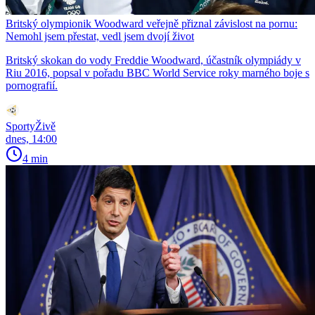
Britský olympionik Woodward veřejně přiznal závislost na pornu:
Nemohl jsem přestat, vedl jsem dvojí život
Britský skokan do vody Freddie Woodward, účastník olympiády v
Riu 2016, popsal v pořadu BBC World Service roky marného boje s
pornografií.
SportyŽivě
dnes, 14:00
4 min