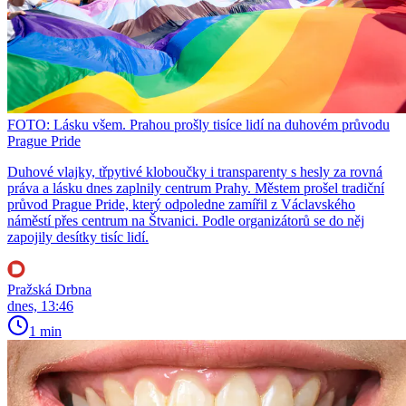
FOTO: Lásku všem. Prahou prošly tisíce lidí na duhovém průvodu
Prague Pride
Duhové vlajky, třpytivé kloboučky i transparenty s hesly za rovná
práva a lásku dnes zaplnily centrum Prahy. Městem prošel tradiční
průvod Prague Pride, který odpoledne zamířil z Václavského
náměstí přes centrum na Štvanici. Podle organizátorů se do něj
zapojily desítky tisíc lidí.
Pražská Drbna
dnes, 13:46
1 min