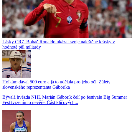
Lásky CR7. Boháč Ronaldo ukázal svoje naleštěné krásky v
hodnotě půl miliardy
Holkám dával 500 euro a já to udělala pro jeho oči. Zálety
slovenského reprezentanta Gáboríka
Bývalá hvězda NHL Marián Gáborík čelí po festivalu Big Summer
Fest tvrzením o nevěře. Část klíčových...