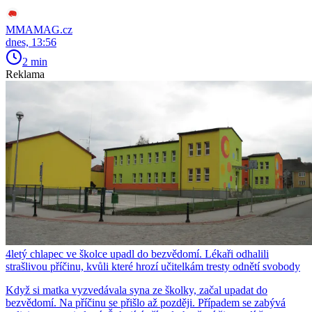
MMAMAG.cz
dnes, 13:56
2 min
Reklama
4letý chlapec ve školce upadl do bezvědomí. Lékaři odhalili
strašlivou příčinu, kvůli které hrozí učitelkám tresty odnětí svobody
Když si matka vyzvedávala syna ze školky, začal upadat do
bezvědomí. Na příčinu se přišlo až později. Případem se zabývá