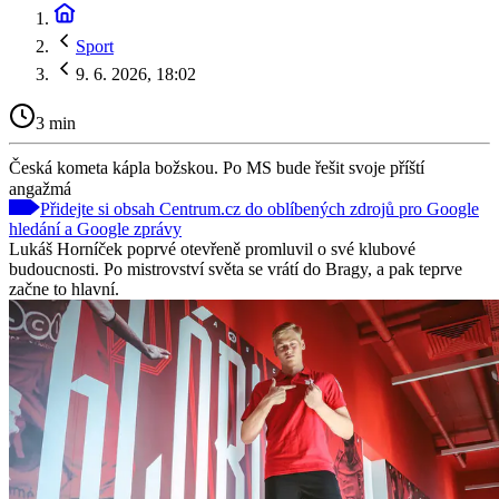
Sport
9. 6. 2026, 18:02
3 min
Česká kometa kápla božskou. Po MS bude řešit svoje příští
angažmá
Přidejte si obsah Centrum.cz do oblíbených zdrojů pro Google
hledání a Google zprávy
Lukáš Horníček poprvé otevřeně promluvil o své klubové
budoucnosti. Po mistrovství světa se vrátí do Bragy, a pak teprve
začne to hlavní.