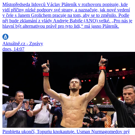
Místopředseda lidovců Václav Pláteník v rozhovoru popisuje, kde
vidí příčiny nízké podpory své strany, a naznačuje, jak nové vedení
v čele s Janem Grolichem pracuje na tom, aby se to změnilo. Podle
něj bude zklamání z vlády Andreje Babiše (ANO) velké. „Pro nás je
hlavní být alternativou právě pro tyto lidi,“ má jasno Pláteník.
Aktuálně.cz - Zprávy
dnes, 14:07
Pimbletta ukončí, Topuriu knokautuje. Usman Nurmagomedov prý