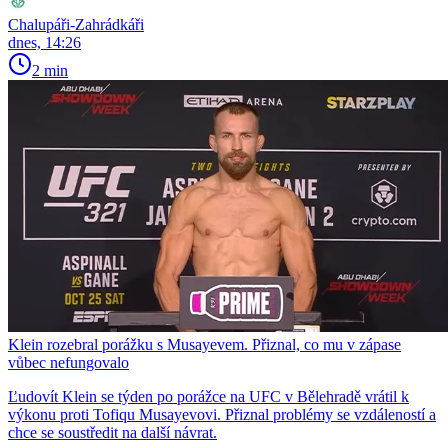
Chalupáři-Zahrádkáři
dnes, 14:26
2 min
Klein rozebral porážku s Musayevem. Přiznal, co mu v zápase
vůbec nefungovalo
Ľudovít Klein se týden po porážce na UFC v Bělehradě vrátil k
výkonu proti Tofiqu Musayevovi. Přiznal problémy se vzdáleností a
chce se soustředit na další návrat.