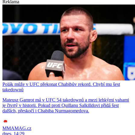
Reklama
Polák může v UFC překonat Chabibův rekord. Chybí mu šest
takedownů
Mateusz Gamrot má v UFC 54 takedownů a mezi lehkými vahami
je čtvrtý v historii. Pokud proti Quillanu Salkilldovi přidá šest
dalších, přeskočí i Chabiba Nurmagomedova.
MMAMAG.cz
dnes, 14:29