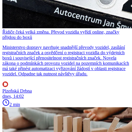
Řidiče čeká velká změna. Převod vozidla vyřídí online, značky
přijdou do boxů
Ministerstvo dopravy navrhuje snadnější převody vozidel, zasílání
registračních značek a osvědčení o registraci vozidla do výdejních
boxů i související přenositelnost registračních značek. Novela
zákona o podmínkách provozu vozidel na pozemních komunikacích
má také přinést automatizaci vyřizování žádostí v oblasti registrace
vozidel. Odpadne tak nutnost návštěvy úřadu.
Plzeňská Drbna
dnes, 14:02
2 min