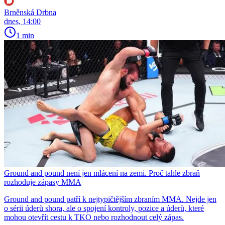
Brněnská Drbna
dnes, 14:00
1 min
Ground and pound není jen mlácení na zemi. Proč tahle zbraň
rozhoduje zápasy MMA
Ground and pound patří k nejtypičtějším zbraním MMA. Nejde jen
o sérii úderů shora, ale o spojení kontroly, pozice a úderů, které
mohou otevřít cestu k TKO nebo rozhodnout celý zápas.