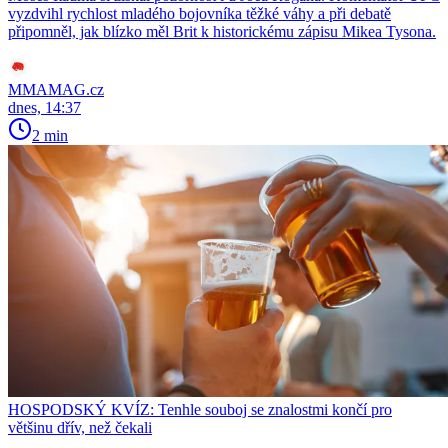
vyzdvihl rychlost mladého bojovníka těžké váhy a při debatě
připomněl, jak blízko měl Brit k historickému zápisu Mikea Tysona.
MMAMAG.cz
dnes, 14:37
2 min
HOSPODSKÝ KVÍZ: Tenhle souboj se znalostmi končí pro
většinu dřív, než čekali