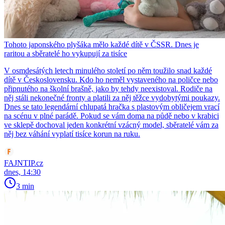
Tohoto japonského plyšáka mělo každé dítě v ČSSR. Dnes je
raritou a sběratelé ho vykupují za tisíce
V osmdesátých letech minulého století po něm toužilo snad každé
dítě v Československu. Kdo ho neměl vystaveného na poličce nebo
připnutého na školní brašně, jako by tehdy neexistoval. Rodiče na
něj stáli nekonečné fronty a platili za něj těžce vydobytými poukazy.
Dnes se tato legendární chlupatá hračka s plastovým obličejem vrací
na scénu v plné parádě. Pokud se vám doma na půdě nebo v krabici
ve sklepě dochoval jeden konkrétní vzácný model, sběratelé vám za
něj bez váhání vyplatí tisíce korun na ruku.
FAJNTIP.cz
dnes, 14:30
3 min