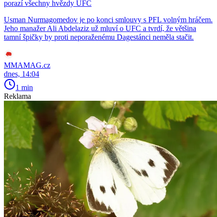
porazí všechny hvězdy UFC
Usman Nurmagomedov je po konci smlouvy s PFL volným hráčem.
Jeho manažer Ali Abdelaziz už mluví o UFC a tvrdí, že většina
tamní špičky by proti neporaženému Dagestánci neměla stačit.
MMAMAG.cz
dnes, 14:04
1 min
Reklama