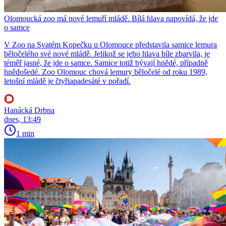
Olomoucká zoo má nové lemuří mládě. Bílá hlava napovídá, že jde
o samce
V Zoo na Svatém Kopečku u Olomouce představila samice lemura
běločelého své nové mládě. Jelikož se jeho hlava bíle zbarvila, je
téměř jasné, že jde o samce. Samice totiž bývají hnědé, případně
hnědošedé. Zoo Olomouc chová lemury běločelé od roku 1989,
letošní mládě je čtyřiapadesáté v pořadí.
Hanácká Drbna
dnes, 13:49
1 min