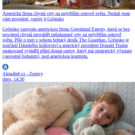
Americká firma chystá vrty na největším ostrově světa. Nedali jsme
vám povolení, varuje ji Grónsko
Grónsko varovalo americkou firmu Greenland Energy, která se bez
povolení chystá provádět průzkumné vrty na největším ostrově
světa. Píše o tom v sobotu britský deník The Guardian. Grónsko je
součástí Dánského království a americký prezident Donald Trump
opakovaně vyjádřil přání dostat ostrov, který má strategický význam
i nerostné bohatství, pod americkou kontrolu.
Aktuálně.cz - Zprávy
dnes, 14:30