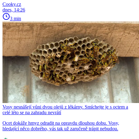
Cooky.cz
dnes, 14:26
3 min
Vosy nesnášejí vůni dvou olejů z lékárny. Smíchejte je s octem a
celé léto se na zahradu nevrátí
Ocet dokáže hmyz odradit na opravdu dlouhou dobu. Vosy,
hledající něco dobrého, vás tak už zaručeně trápit nebudou.