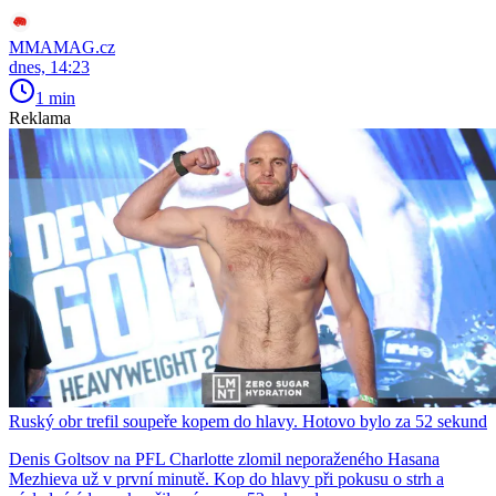
MMAMAG.cz
dnes, 14:23
1 min
Reklama
Ruský obr trefil soupeře kopem do hlavy. Hotovo bylo za 52 sekund
Denis Goltsov na PFL Charlotte zlomil neporaženého Hasana
Mezhieva už v první minutě. Kop do hlavy při pokusu o strh a