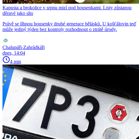
Kapusta a brokolice v srpnu mizí pod housenkami. Listy zůstanou
děravé jako síto
Právě se líhnou housenky druhé generace bělásků. U košťálovin teď
může jediný týden bez kontroly rozhodnout o ztrátě úrody.
Chalupáři-Zahrádkáři
dnes, 14:04
4 min