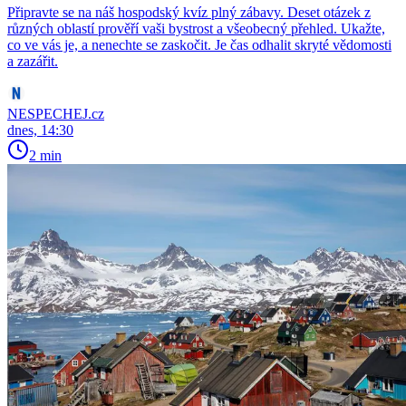
Připravte se na náš hospodský kvíz plný zábavy. Deset otázek z
různých oblastí prověří vaši bystrost a všeobecný přehled. Ukažte,
co ve vás je, a nenechte se zaskočit. Je čas odhalit skryté vědomosti
a zazářit.
NESPECHEJ.cz
dnes, 14:30
2 min