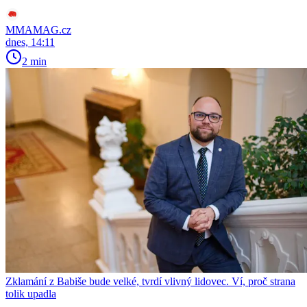
MMAMAG.cz
dnes, 14:11
2 min
Zklamání z Babiše bude velké, tvrdí vlivný lidovec. Ví, proč strana
tolik upadla