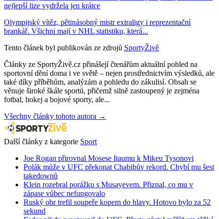
nejlepší lize vydržela jen krátce
Olympijský vítěz, pětinásobný mistr extraligy i reprezentační
brankář. Všichni mají v NHL statistiku, která...
Tento článek byl publikován ze zdrojů
SportyŽivě
Články ze SportyŽivě.cz přinášejí čtenářům aktuální pohled na
sportovní dění doma i ve světě – nejen prostřednictvím výsledků, ale
také díky příběhům, analýzám a pohledu do zákulisí. Obsah se
věnuje široké škále sportů, přičemž silně zastoupený je zejména
fotbal, hokej a bojové sporty, ale...
Všechny články tohoto autora →
Další články z kategorie
Sport
Joe Rogan přirovnal Mosese Itaumu k Mikeu Tysonovi
Polák může v UFC překonat Chabibův rekord. Chybí mu šest
takedownů
Klein rozebral porážku s Musayevem. Přiznal, co mu v
zápase vůbec nefungovalo
Ruský obr trefil soupeře kopem do hlavy. Hotovo bylo za 52
sekund