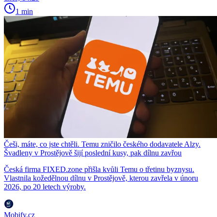
1 min
Češi, máte, co jste chtěli. Temu zničilo českého dodavatele Alzy.
Švadleny v Prostějově šijí poslední kusy, pak dílnu zavřou
Česká firma FIXED.zone přišla kvůli Temu o třetinu byznysu.
Vlastnila kožedělnou dílnu v Prostějově, kterou zavřela v únoru
2026, po 20 letech výroby.
Mobify.cz