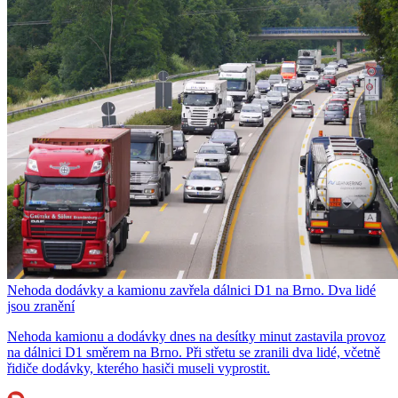
Nehoda dodávky a kamionu zavřela dálnici D1 na Brno. Dva lidé
jsou zranění
Nehoda kamionu a dodávky dnes na desítky minut zastavila provoz
na dálnici D1 směrem na Brno. Při střetu se zranili dva lidé, včetně
řidiče dodávky, kterého hasiči museli vyprostit.