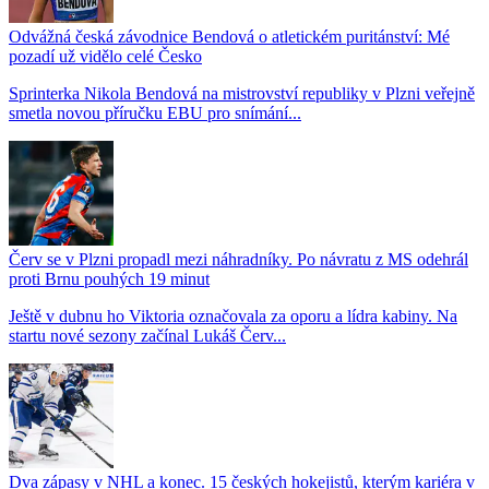
Odvážná česká závodnice Bendová o atletickém puritánství: Mé
pozadí už vidělo celé Česko
Sprinterka Nikola Bendová na mistrovství republiky v Plzni veřejně
smetla novou příručku EBU pro snímání...
Červ se v Plzni propadl mezi náhradníky. Po návratu z MS odehrál
proti Brnu pouhých 19 minut
Ještě v dubnu ho Viktoria označovala za oporu a lídra kabiny. Na
startu nové sezony začínal Lukáš Červ...
Dva zápasy v NHL a konec. 15 českých hokejistů, kterým kariéra v