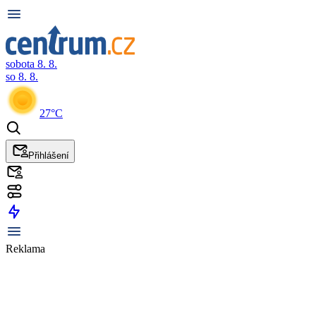
sobota 8. 8.
so 8. 8.
27°C
Přihlášení
Reklama