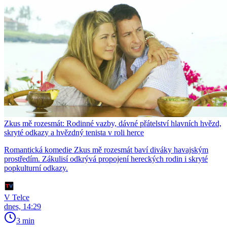
Zkus mě rozesmát: Rodinné vazby, dávné přátelství hlavních hvězd,
skryté odkazy a hvězdný tenista v roli herce
Romantická komedie Zkus mě rozesmát baví diváky havajským
prostředím. Zákulisí odkrývá propojení hereckých rodin i skryté
popkulturní odkazy.
V Telce
dnes, 14:29
3 min