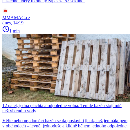
následné údery ukončily zápas za 52 sekund.
MMAMAG.cz
dnes, 14:19
1 min
12 palet, jedna plachta a odpoledne volna. Tenhle bazén stojí míň
než víkend u vody
Věřte nebo ne, domácí bazén se dá postavit i jinak, než jen nákupem
v obchodech – levně, jednoduše a klidně během jednoho odpoledne.