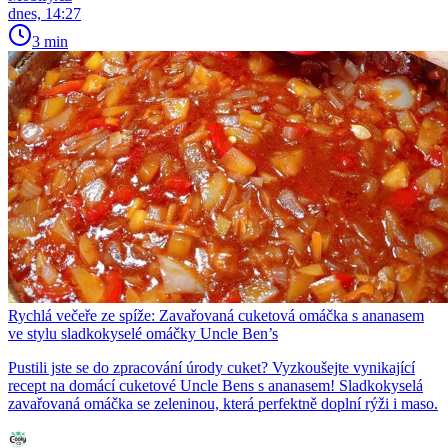
dnes, 14:27
3 min
Rychlá večeře ze spíže: Zavařovaná cuketová omáčka s ananasem
ve stylu sladkokyselé omáčky Uncle Ben’s
Pustili jste se do zpracování úrody cuket? Vyzkoušejte vynikající
recept na domácí cuketové Uncle Bens s ananasem! Sladkokyselá
zavařovaná omáčka se zeleninou, která perfektně doplní rýži i maso.