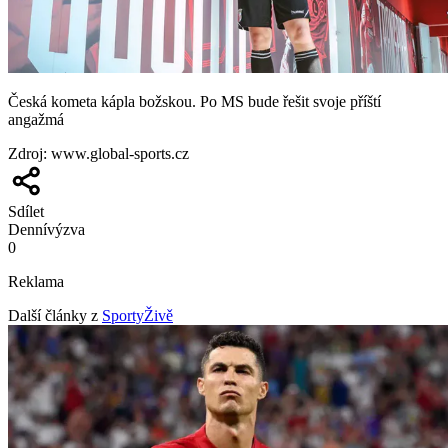
Česká kometa kápla božskou. Po MS bude řešit svoje příští
angažmá
Zdroj
:
www.global-sports.cz
Sdílet
Denní
výzva
0
Reklama
Další články z
SportyŽivě