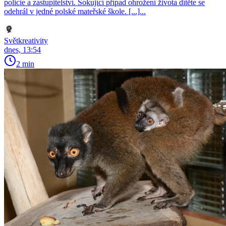
policie a zastupitelství. Šokující případ ohrožení života dítěte se
odehrál v jedné polské mateřské škole. [...]...
Světkreativity
dnes, 13:54
2 min