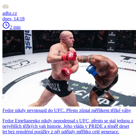
adbz.cz
dnes, 14:18
2 min
Fedor nikdy nevstoupil do UFC. Přesto zůstal měřítkem těžké váhy
Fedor Emelianenko nikdy nepodepsal s UFC, přesto se stal jednou z
největších těžkých vah historie. Jeho vláda v PRIDE a téměř deset
let bez regulérní porážky z něj udělaly měřítko celé generace.