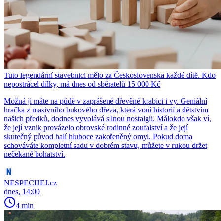
Tuto legendární stavebnici mělo za Československa každé dítě. Kdo
nepostrácel dílky, má dnes od sběratelů 15 000 Kč
Možná ji máte na půdě v zaprášené dřevěné krabici i vy. Geniální
hračka z masivního bukového dřeva, která voní historií a dětstvím
našich předků, dodnes vyvolává silnou nostalgii. Málokdo však ví,
že její vznik provázelo obrovské rodinné zoufalství a že její
skutečný původ halí hluboce zakořeněný omyl. Pokud doma
schováváte kompletní sadu v dobrém stavu, můžete v rukou držet
nečekané bohatství.
NESPECHEJ.cz
dnes, 14:00
4 min