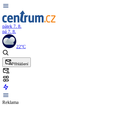
pátek 7. 8.
pá 7. 8.
22°C
Přihlášení
Reklama