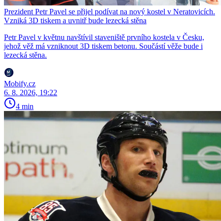
Prezident Petr Pavel se přijel podívat na nový kostel v Neratovicích.
Vzniká 3D tiskem a uvnitř bude lezecká stěna
Petr Pavel v květnu navštívil staveniště prvního kostela v Česku,
jehož věž má vzniknout 3D tiskem betonu. Součástí věže bude i
lezecká stěna.
Mobify.cz
6. 8. 2026, 19:22
4 min