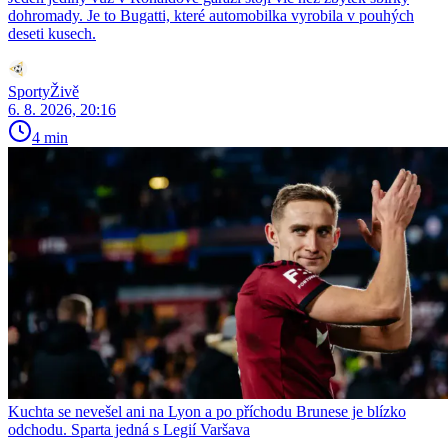
dohromady. Je to Bugatti, které automobilka vyrobila v pouhých
deseti kusech.
SportyŽivě
6. 8. 2026, 20:16
4 min
Kuchta se nevešel ani na Lyon a po příchodu Brunese je blízko
odchodu. Sparta jedná s Legií Varšava