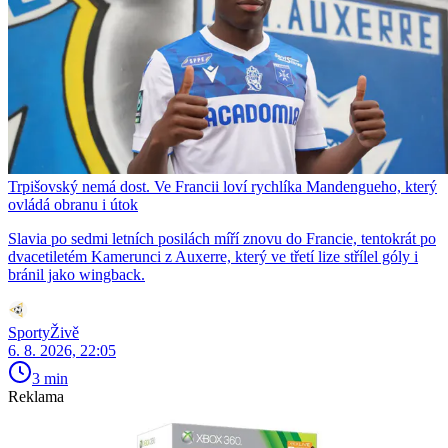
Trpišovský nemá dost. Ve Francii loví rychlíka Mandengueho, který
ovládá obranu i útok
Slavia po sedmi letních posilách míří znovu do Francie, tentokrát po
dvacetiletém Kamerunci z Auxerre, který ve třetí lize střílel góly i
bránil jako wingback.
SportyŽivě
6. 8. 2026, 22:05
3 min
Reklama