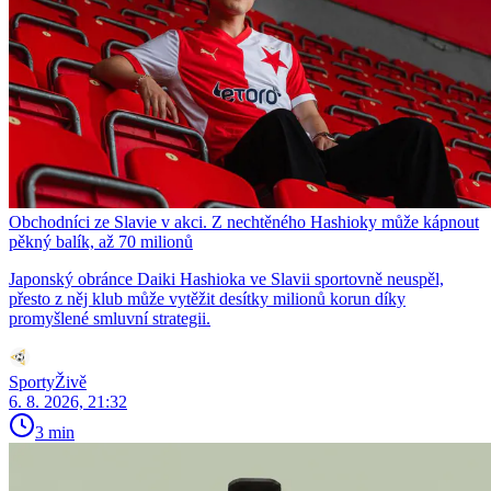
Obchodníci ze Slavie v akci. Z nechtěného Hashioky může kápnout
pěkný balík, až 70 milionů
Japonský obránce Daiki Hashioka ve Slavii sportovně neuspěl,
přesto z něj klub může vytěžit desítky milionů korun díky
promyšlené smluvní strategii.
SportyŽivě
6. 8. 2026, 21:32
3 min