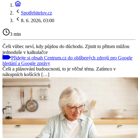
Spotřebitelov.cz
8. 6. 2026, 03:00
3 min
Češi vůbec neví, kdy půjdou do důchodu. Zjistit to přitom můžou
jednoduše v kalkulačce
Přidejte si obsah Centrum.cz do oblíbených zdrojů pro Google
hledání a Google zprávy
Češi a plánování budoucnosti, to je věčné téma. Zatímco v
nákupních košících […]