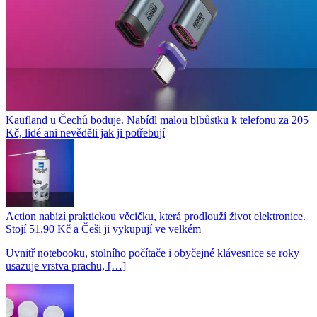
Kaufland u Čechů boduje. Nabídl malou blbůstku k telefonu za 205
Kč, lidé ani nevěděli jak ji potřebují
Action nabízí praktickou věcičku, která prodlouží život elektronice.
Stojí 51,90 Kč a Češi ji vykupují ve velkém
Uvnitř notebooku, stolního počítače i obyčejné klávesnice se roky
usazuje vrstva prachu, […]