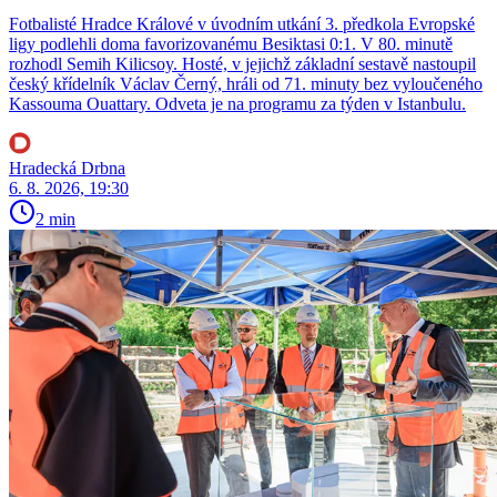
Fotbalisté Hradce Králové v úvodním utkání 3. předkola Evropské
ligy podlehli doma favorizovanému Besiktasi 0:1. V 80. minutě
rozhodl Semih Kilicsoy. Hosté, v jejichž základní sestavě nastoupil
český křídelník Václav Černý, hráli od 71. minuty bez vyloučeného
Kassouma Ouattary. Odveta je na programu za týden v Istanbulu.
Hradecká Drbna
6. 8. 2026, 19:30
2 min