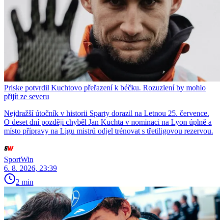
Priske potvrdil Kuchtovo přeřazení k béčku. Rozuzlení by mohlo
přijít ze severu
Nejdražší útočník v historii Sparty dorazil na Letnou 25. července.
O deset dní později chyběl Jan Kuchta v nominaci na Lyon úplně a
místo přípravy na Ligu mistrů odjel trénovat s třetiligovou rezervou.
SportWin
6. 8. 2026, 23:39
2 min