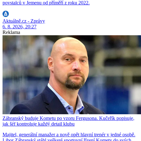
povstalců v Jemenu od příměří z roku 2022.
Aktuálně.cz - Zprávy
6. 8. 2026, 20:27
Reklama
Zábranský buduje Kometu po vzoru Fergusona. Kučeřík popisuje,
jak šéf kontroluje každý detail klubu
Majitel, generální manažer a nově opět hlavní trenér v jedné osobě.
Libor Zábranský stáhl veškeré sportovní řízení Komety do svých