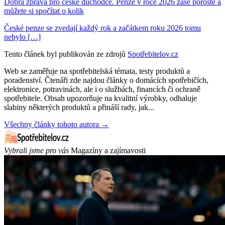
Dobrá zpráva pro české důchodce. Penze v roce 2026 zase poroste a
můžete si spočítat o kolik
České penze se zvedají každý rok a začátkem roku 2026 tomu
nebylo […]
Tento článek byl publikován ze zdrojů
Spotřebitelov.cz
Web se zaměřuje na spotřebitelská témata, testy produktů a
poradenství. Čtenáři zde najdou články o domácích spotřebičích,
elektronice, potravinách, ale i o službách, financích či ochraně
spotřebitele. Obsah upozorňuje na kvalitní výrobky, odhaluje
slabiny některých produktů a přináší rady, jak...
Všechny články tohoto autora →
Vybrali jsme pro vás
Magazíny a zajímavosti