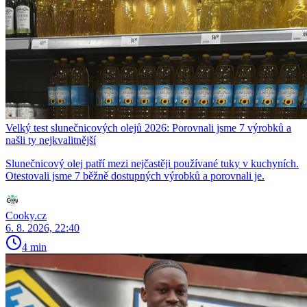
Velký test slunečnicových olejů 2026: Porovnali jsme 7 výrobků a
našli ty nejkvalitnější
Slunečnicový olej patří mezi nejčastěji používané tuky v kuchyních.
Otestovali jsme 7 běžně dostupných výrobků a porovnali je.
Cooky.cz
6. 8. 2026, 22:40
4 min