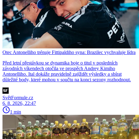
Otec Antonelliho trénuje Fittipaldiho syna: Brazilec vychvaluje lídra
Před letní přestávkou se dynamika boje o titul v posledních
závodních víkendech otočila ve prospěch Andrey Kimiho
Antonelliho. Ital dokáže pravidelně zajíždět výsledky a sbírat
důležité body, které mohou v součtu na konci sezony rozhodnout.
SvětFormule.cz
6. 8. 2026, 22:47
1 min