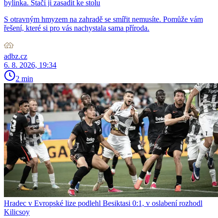
bylinka. Stačí ji zasadit ke stolu
S otravným hmyzem na zahradě se smířit nemusíte. Pomůže vám
řešení, které si pro vás nachystala sama příroda.
adbz.cz
6. 8. 2026, 19:34
2 min
Hradec v Evropské lize podlehl Besiktasi 0:1, v oslabení rozhodl
Kilicsoy