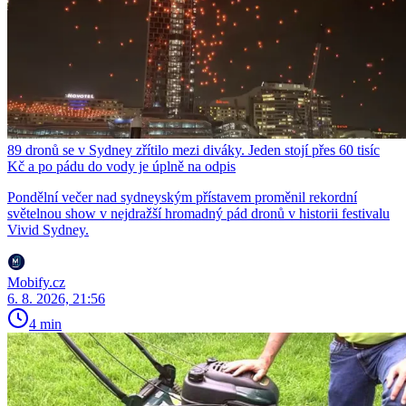
89 dronů se v Sydney zřítilo mezi diváky. Jeden stojí přes 60 tisíc
Kč a po pádu do vody je úplně na odpis
Pondělní večer nad sydneyským přístavem proměnil rekordní
světelnou show v nejdražší hromadný pád dronů v historii festivalu
Vivid Sydney.
Mobify.cz
6. 8. 2026, 21:56
4 min