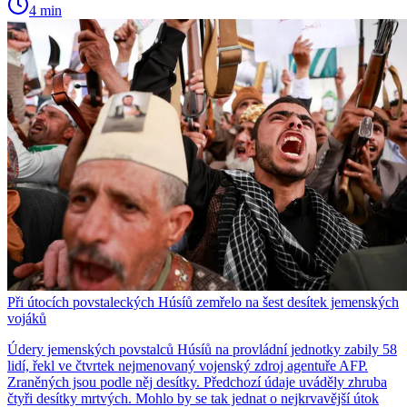
4 min
Při útocích povstaleckých Húsíů zemřelo na šest desítek jemenských
vojáků
Údery jemenských povstalců Húsíů na provládní jednotky zabily 58
lidí, řekl ve čtvrtek nejmenovaný vojenský zdroj agentuře AFP.
Zraněných jsou podle něj desítky. Předchozí údaje uváděly zhruba
čtyři desítky mrtvých. Mohlo by se tak jednat o nejkrvavější útok