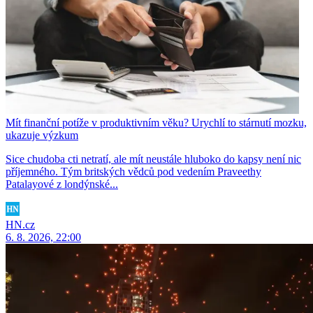
Mít finanční potíže v produktivním věku? Urychlí to stárnutí mozku,
ukazuje výzkum
Sice chudoba cti netratí, ale mít neustále hluboko do kapsy není nic
příjemného. Tým britských vědců pod vedením Praveethy
Patalayové z londýnské...
HN.cz
6. 8. 2026, 22:00