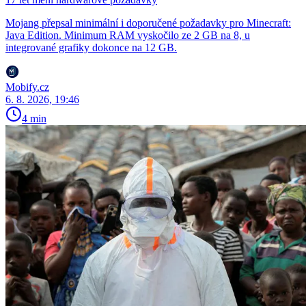
Mojang přepsal minimální i doporučené požadavky pro Minecraft:
Java Edition. Minimum RAM vyskočilo ze 2 GB na 8, u
integrované grafiky dokonce na 12 GB.
Mobify.cz
6. 8. 2026, 19:46
4 min