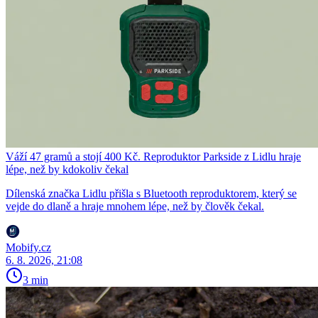
Váží 47 gramů a stojí 400 Kč. Reproduktor Parkside z Lidlu hraje
lépe, než by kdokoliv čekal
Dílenská značka Lidlu přišla s Bluetooth reproduktorem, který se
vejde do dlaně a hraje mnohem lépe, než by člověk čekal.
Mobify.cz
6. 8. 2026, 21:08
3 min