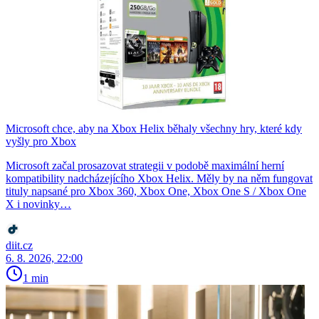
Microsoft chce, aby na Xbox Helix běhaly všechny hry, které kdy
vyšly pro Xbox
Microsoft začal prosazovat strategii v podobě maximální herní
kompatibility nadcházejícího Xbox Helix. Měly by na něm fungovat
tituly napsané pro Xbox 360, Xbox One, Xbox One S / Xbox One
X i novinky…
diit.cz
6. 8. 2026, 22:00
1 min