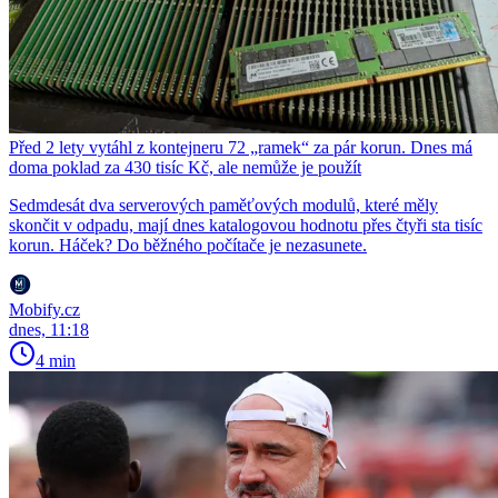
Před 2 lety vytáhl z kontejneru 72 „ramek“ za pár korun. Dnes má
doma poklad za 430 tisíc Kč, ale nemůže je použít
Sedmdesát dva serverových paměťových modulů, které měly
skončit v odpadu, mají dnes katalogovou hodnotu přes čtyři sta tisíc
korun. Háček? Do běžného počítače je nezasunete.
Mobify.cz
dnes, 11:18
4 min