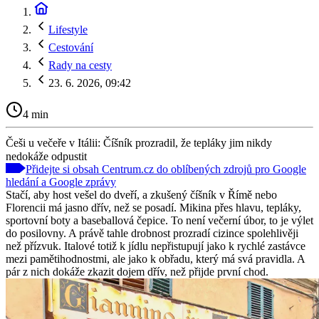
Lifestyle
Cestování
Rady na cesty
23. 6. 2026, 09:42
4 min
Češi u večeře v Itálii: Číšník prozradil, že tepláky jim nikdy
nedokáže odpustit
Přidejte si obsah Centrum.cz do oblíbených zdrojů pro Google
hledání a Google zprávy
Stačí, aby host vešel do dveří, a zkušený číšník v Římě nebo
Florencii má jasno dřív, než se posadí. Mikina přes hlavu, tepláky,
sportovní boty a baseballová čepice. To není večerní úbor, to je výlet
do posilovny. A právě tahle drobnost prozradí cizince spolehlivěji
než přízvuk. Italové totiž k jídlu nepřistupují jako k rychlé zastávce
mezi pamětihodnostmi, ale jako k obřadu, který má svá pravidla. A
pár z nich dokáže zkazit dojem dřív, než přijde první chod.