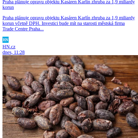
Praha plánuje opravu objektu Kasáren Karlín zhruba za 1,9 miliardy
korun
Praha plánuje opravu objektu Kasáren Karlín zhruba za 1,9 miliardy
korun včetně DPH. Investici bude mít na starosti městská firma
Trade Centre Praha...
HN.cz
dnes, 11:28