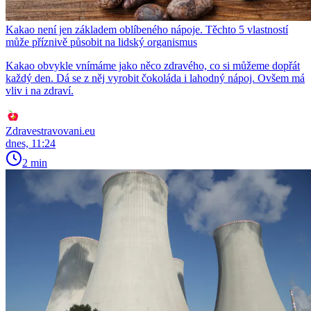
Kakao není jen základem oblíbeného nápoje. Těchto 5 vlastností
může příznivě působit na lidský organismus
Kakao obvykle vnímáme jako něco zdravého, co si můžeme dopřát
každý den. Dá se z něj vyrobit čokoláda i lahodný nápoj. Ovšem má
vliv i na zdraví.
Zdravestravovani.eu
dnes, 11:24
2 min