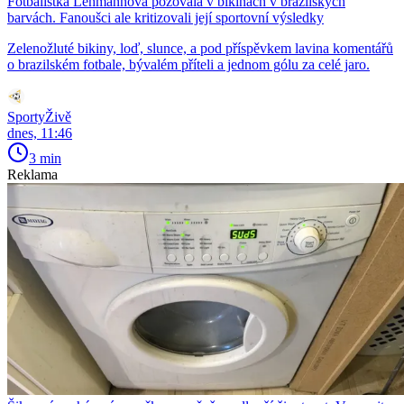
Fotbalistka Lehmannová pózovala v bikinách v brazilských
barvách. Fanoušci ale kritizovali její sportovní výsledky
Zelenožluté bikiny, loď, slunce, a pod příspěvkem lavina komentářů
o brazilském fotbale, bývalém příteli a jednom gólu za celé jaro.
SportyŽivě
dnes, 11:46
3 min
Reklama