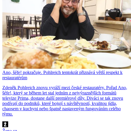
Ano, šéfe! pokračuje. Pohlreich tentokrát přiznává větší respekt k
restauratérům
Zdeněk Pohlreich znovu vyráží mezi české restauratéry. Pořad Ano,
šéfe!, který se během let stal jedním z nejvýraznějších formátů
televize Prima, dostane další premiérové díly. Diváci se tak znovu
podívají do podniků, které bojují s návštěvností, kvalitou jídla,
chaosem v kuchyni nebo špatně nastaveným fungováním celého
týmu.
Žena.cz