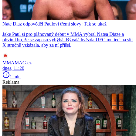
Nate Diaz odpověděl Paulovi třemi slovy: Tak se ukaž
Jake Paul si pro plánovaný debut v MMA vybral Natea Diaze a
obvinil ho, že se zápasu vyhýbá. Bývalá hvězda UFC mu teď na síti
X stručně vzkázala, aby za ní přišel.
MMAMAG.cz
dnes, 11:20
1 min
Reklama