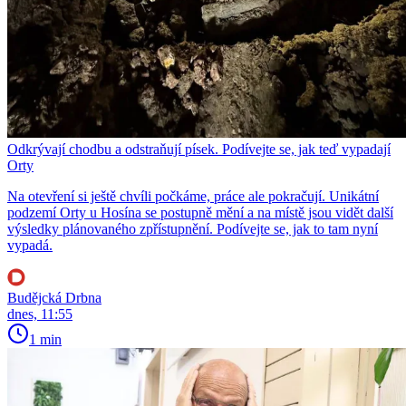
Odkrývají chodbu a odstraňují písek. Podívejte se, jak teď vypadají
Orty
Na otevření si ještě chvíli počkáme, práce ale pokračují. Unikátní
podzemí Orty u Hosína se postupně mění a na místě jsou vidět další
výsledky plánovaného zpřístupnění. Podívejte se, jak to tam nyní
vypadá.
Budějcká Drbna
dnes, 11:55
1 min