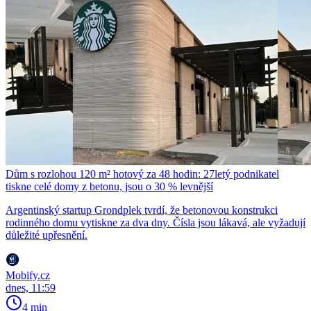
Dům s rozlohou 120 m² hotový za 48 hodin: 27letý podnikatel
tiskne celé domy z betonu, jsou o 30 % levnější
Argentinský startup Grondplek tvrdí, že betonovou konstrukci
rodinného domu vytiskne za dva dny. Čísla jsou lákavá, ale vyžadují
důležité upřesnění.
Mobify.cz
dnes, 11:59
4 min