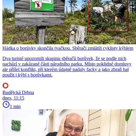
Hádka o borůvky skončila rvačkou. Sběrači zmlátili cyklisty kýblem
Dva turisté upozornili skupinu sběračů borůvek, že se podle nich
nachází v zakázané části národního parku. Místo poklidné domluvy
ale přišel konflikt, při kterém údajně padaly facky a jako zbraň bal
použit i kýbl s borůvkami.
Budějcká Drbna
dnes, 11:15
1 min