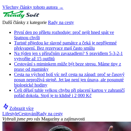
Všechny články tohoto autora →
Další články z kategorie
Rady na cesty
První den po příletu rozhoduje: proč nejít hned spát ve
špatnou chvíli
Turisté přijedou ke slavné památce a čeká je nepříjemné
překvapení. Bez rezervace mají často smůlu
Na týden jen s příručním zavazadlem? S pravidlem 5-3-2-1
vytvoříte až 15 outfitů
Cestování s miminkem může být beze stresu. Máme tipy z
praxe od maminky
Cesta na východ bolí víc než cesta na západ: proč se časový
posun neprožívá stejně. Jet lag není jen únava, ale posunuté
biologické hodiny
Češi dělají tuhle velkou chybu při placení kartou v zahraničí
pořád dokola. Stojí je to klidně i 2 000 Kč
Zobrazit více
Lifestyle
Cestování
Rady na cesty
Vybrali jsme pro vás
Magazíny a zajímavosti