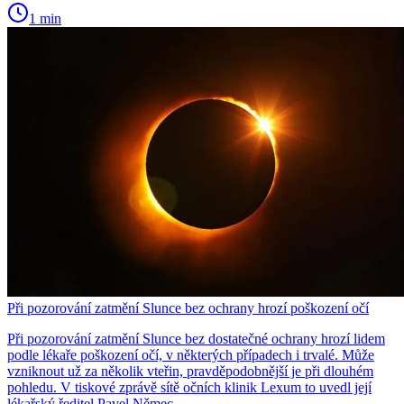
1 min
Při pozorování zatmění Slunce bez ochrany hrozí poškození očí
Při pozorování zatmění Slunce bez dostatečné ochrany hrozí lidem
podle lékaře poškození očí, v některých případech i trvalé. Může
vzniknout už za několik vteřin, pravděpodobnější je při dlouhém
pohledu. V tiskové zprávě sítě očních klinik Lexum to uvedl její
lékařský ředitel Pavel Němec.