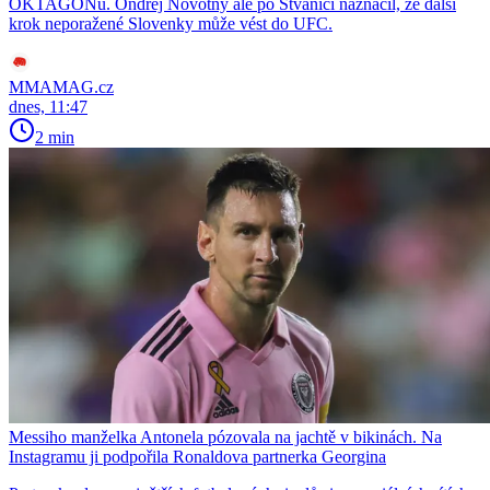
OKTAGONu. Ondřej Novotný ale po Štvanici naznačil, že další
krok neporažené Slovenky může vést do UFC.
MMAMAG.cz
dnes, 11:47
2 min
Messiho manželka Antonela pózovala na jachtě v bikinách. Na
Instagramu ji podpořila Ronaldova partnerka Georgina