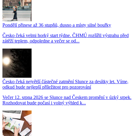
Pondělí přinese až 36 stupňů, dusno a místy silné bouřky
Česko čeká velmi horký start týdne. ČHMÚ rozšířil výstrahu před
zátěží teplem, odpoledne a večer se od...
Česko čeká největší částečné zatmění Slunce za desítky let. Víme,
odkud bude nejlepší příležitost pro pozorování
Večer 12. srpna 2026 se Slunce nad Českem promění v úzký srpek.
Rozhodovat bude počasí i volný výhled k...