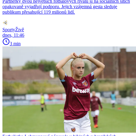
Partnerky dvou největších fotbalových rivalů si na sociálních sítích
opakovaně vyjadřují podporu. Jejich vzájemná gesta sleduje
publikum přesahující 119 milionů lidí.
SportyŽivě
dnes, 11:46
3 min