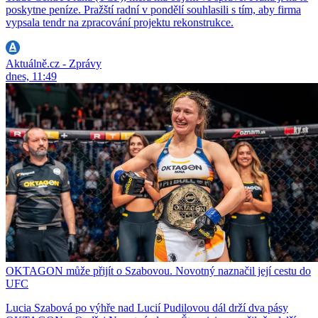
poskytne peníze. Pražští radní v pondělí souhlasili s tím, aby firma
vypsala tendr na zpracování projektu rekonstrukce.
Aktuálně.cz - Zprávy
dnes, 11:49
OKTAGON může přijít o Szabovou. Novotný naznačil její cestu do
UFC
Lucia Szabová po výhře nad Lucií Pudilovou dál drží dva pásy