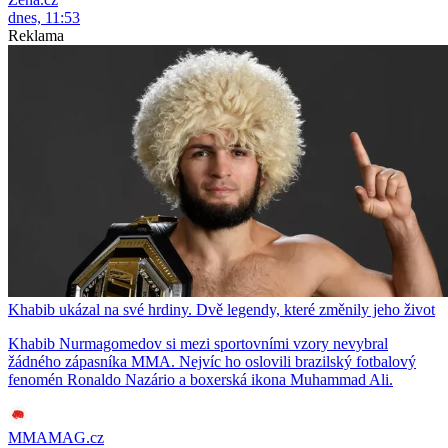
dnes, 11:53
Reklama
Khabib ukázal na své hrdiny. Dvě legendy, které změnily jeho život
Khabib Nurmagomedov si mezi sportovními vzory nevybral
žádného zápasníka MMA. Nejvíc ho oslovili brazilský fotbalový
fenomén Ronaldo Nazário a boxerská ikona Muhammad Ali.
MMAMAG.cz