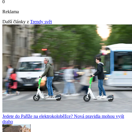
0
Reklama
Další články z
Trendy svět
Jedete do Paříže na elektrokoloběžce? Nová pravidla mohou vyjít
draho