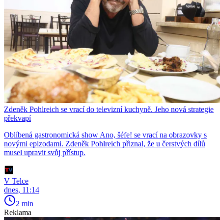
Zdeněk Pohlreich se vrací do televizní kuchyně. Jeho nová strategie
překvapí
Oblíbená gastronomická show Ano, šéfe! se vrací na obrazovky s
novými epizodami. Zdeněk Pohlreich přiznal, že u čerstvých dílů
musel upravit svůj přístup.
V Telce
dnes, 11:14
2 min
Reklama