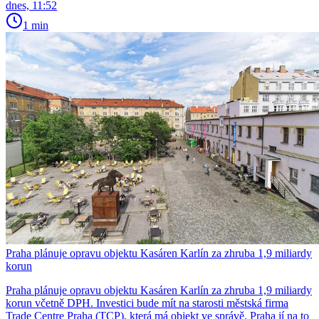
dnes, 11:52
1 min
Praha plánuje opravu objektu Kasáren Karlín za zhruba 1,9 miliardy
korun
Praha plánuje opravu objektu Kasáren Karlín za zhruba 1,9 miliardy
korun včetně DPH. Investici bude mít na starosti městská firma
Trade Centre Praha (TCP), která má objekt ve správě. Praha jí na to