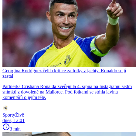
Georgina Rodríguez čelila kritice za fotky z jachty. Ronaldo se jí
zastal
Partnerka Cristiana Ronalda zveřejnila 4. srpna na Instagramu sedm
snímků z dovolené na Mallorce. Pod fotkami se strhla lavina
komentářů o jejím těle.
SportyŽivě
dnes, 12:01
3 min