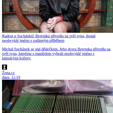
Radost u Suchánků! Berenika přivedla na svět syna, dostal
neobvyklé jméno s rodinným příběhem
Michal Suchánek se stal dědečkem. Jeho dcera Berenika přivedla na
svět syna, kterému s manželem vybrali neobvyklé jméno s
latinskými kořeny.
Žena.cz
dnes, 11:19