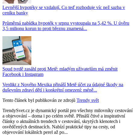
Levnější hypotéky se vzdalují. Co teď rozhoduje víc než sazba v
ceníku banky
Průměrná nabídka hypoték v srpnu vystoupala na 5,42 %. U úvěru
3,5 milionu korun to proti březnu znamená...
Soud tvrdě zasáhl proti Metě: mladým uživatelům má změnit
Facebook i Instagram
Verdikt z Nového Mexika přináší Metě účet za údajné škody na
duševním zdraví dětí i konkrétní omezení: méně...
Tento článek byl publikován ze zdrojů
Trendy svět
TrendySvet.cz je dynamický portál pro všechny milovníky cestování
a objevování – doma i po celém světě. Přináší čtivé a inspirativní
články o aktuálních trendech v cestování, skrytých klenotech i
osvědčených destinacích. Nabízí praktické tipy na cesty, od
objevování lokálních perel až po...