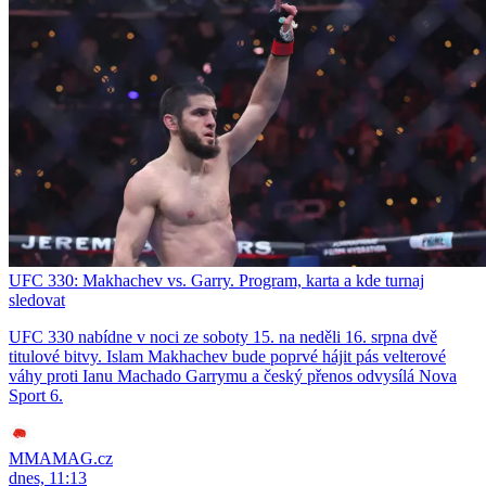
UFC 330: Makhachev vs. Garry. Program, karta a kde turnaj
sledovat
UFC 330 nabídne v noci ze soboty 15. na neděli 16. srpna dvě
titulové bitvy. Islam Makhachev bude poprvé hájit pás velterové
váhy proti Ianu Machado Garrymu a český přenos odvysílá Nova
Sport 6.
MMAMAG.cz
dnes, 11:13