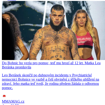
Do Bohnic ho vezla pro pomoc, teď mu hrozí až 12 let. Matka Lea
Beránka promluvila
Leo Beránek skončil po dubnovém incidentu v Psychiatrické
nemocnici Bohnice ve vazbě a čelí obvinění z těžkého ublížení na
zdraví. Jeho matka teď tvrdí, že rodina předem žádala o odbornou
pomoc.
MMAMAG.cz