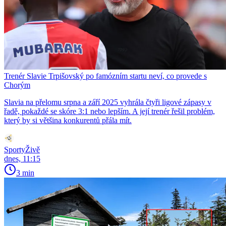
Trenér Slavie Trpišovský po famózním startu neví, co provede s
Chorým
Slavia na přelomu srpna a září 2025 vyhrála čtyři ligové zápasy v
řadě, pokaždé se skóre 3:1 nebo lepším. A její trenér řešil problém,
který by si většina konkurentů přála mít.
SportyŽivě
dnes, 11:15
3 min