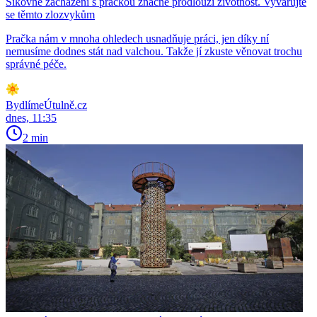
Šikovné zacházení s pračkou značně prodlouží životnost. Vyvarujte
se těmto zlozvykům
Pračka nám v mnoha ohledech usnadňuje práci, jen díky ní
nemusíme dodnes stát nad valchou. Takže jí zkuste věnovat trochu
správné péče.
BydlímeÚtulně.cz
dnes, 11:35
2 min