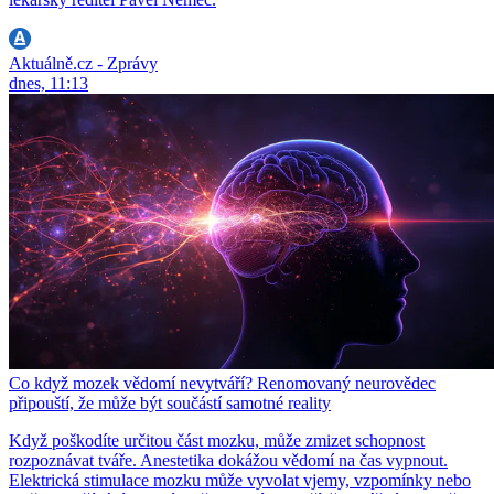
Aktuálně.cz - Zprávy
dnes, 11:13
Co když mozek vědomí nevytváří? Renomovaný neurovědec
připouští, že může být součástí samotné reality
Když poškodíte určitou část mozku, může zmizet schopnost
rozpoznávat tváře. Anestetika dokážou vědomí na čas vypnout.
Elektrická stimulace mozku může vyvolat vjemy, vzpomínky nebo