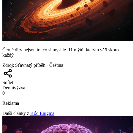
Černé díry nejsou to, co si myslíte. 11 mýtů, kterým věří skoro
každý
Zdroj
:
Šťavnatý příběh - Čeština
Sdílet
Denní
výzva
0
Reklama
Další články z
Kód Enigma