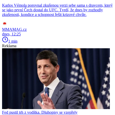
Karlos Vémola porovnal zkušenou verzi sebe sama s dravcem, který
se jako první Čech dostal do UFC. Tvrdí, že dnes by rozhodly
zkušenosti, kondice a schopnost řešit krizové chvíle.
MMAMAG.cz
dnes, 12:25
1 min
Reklama
Fed pustil trh z vodítka. Dluhopisy se vzepřely