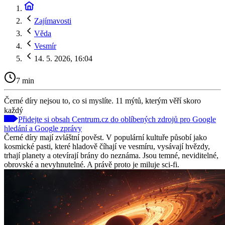
Zajímavosti
Věda
Vesmír
14. 5. 2026, 16:04
7 min
Černé díry nejsou to, co si myslíte. 11 mýtů, kterým věří skoro
každý
Přidejte si obsah Centrum.cz do oblíbených zdrojů pro Google
hledání a Google zprávy
Černé díry mají zvláštní pověst. V populární kultuře působí jako
kosmické pasti, které hladově číhají ve vesmíru, vysávají hvězdy,
trhají planety a otevírají brány do neznáma. Jsou temné, neviditelné,
obrovské a nevyhnutelné. A právě proto je miluje sci-fi.