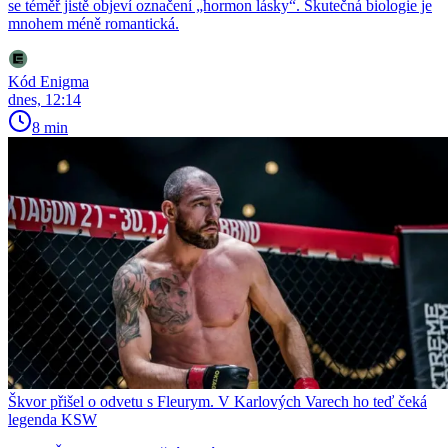
se téměř jistě objeví označení „hormon lásky“. Skutečná biologie je
mnohem méně romantická.
Kód Enigma
dnes, 12:14
8 min
Škvor přišel o odvetu s Fleurym. V Karlových Varech ho teď čeká
legenda KSW