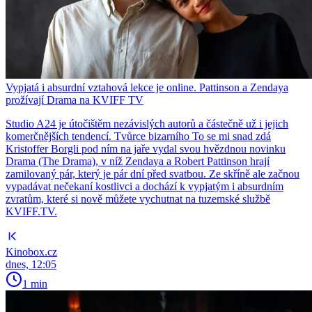
Vypjatá i absurdní vztahová lekce je online. Pattinson a Zendaya
prožívají Drama na KVIFF TV
Studio A24 je útočištěm nezávislých autorů a částečně už i jejich
komerčnějších tendencí. Tvůrce bizarního To se mi snad zdá
Kristoffer Borgli pod ním na jaře vydal svou hvězdnou novinku
Drama (The Drama), v níž Zendaya a Robert Pattinson hrají
zamilovaný pár, který je pár dní před svatbou. Ze skříně ale začnou
vypadávat nečekaní kostlivci a dochází k vypjatým i absurdním
zvratům, které si nově můžete vychutnat na tuzemské službě
KVIFF.TV.
Kinobox.cz
dnes, 12:05
1 min