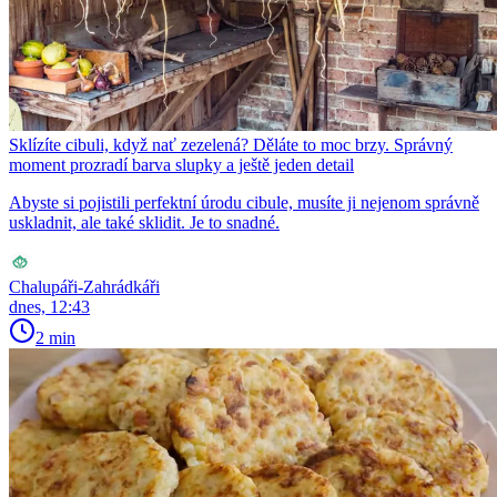
Sklízíte cibuli, když nať zezelená? Děláte to moc brzy. Správný
moment prozradí barva slupky a ještě jeden detail
Abyste si pojistili perfektní úrodu cibule, musíte ji nejenom správně
uskladnit, ale také sklidit. Je to snadné.
Chalupáři-Zahrádkáři
dnes, 12:43
2 min