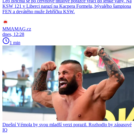
Leo Brichta se po červnové titulové porážce vrací do lehké váhy. Na
KSW 121 v Liberci narazí na Kacpera Formelu, bývalého šampiona
FEN a devátého muže žebříčku KSW.
MMAMAG.cz
dnes, 12:28
1 min
Dnešní Vémola by svou mladší verzi porazil. Rozhodlo by zápasové
IQ