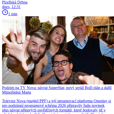
Plzeňská Drbna
dnes, 12:31
1 min
Podzim na TV Nova: návrat SuperStar, nový seriál Boží plán a další
Mimořádná Marta
Televize Nova (majitel PPF) a její streamovací platforma Oneplay si
pro podzimní programové schéma 2026 připravily řadu novinek
plus návrat některých osvědčených formátů, které bodovaly již v