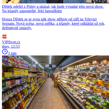
Dědek odešel z Primy a ukázal, jak bude vypadat jeho nová show.
Na kšandy zapomeňte, řekl fanouškům
Honza Dědek se se svou talk show stěhuje od září na Televizi
Seznam. Nová scéna, nová znělka, a kšandy, které odkládal už rok,
definitivně zmizely.
VIPživot.cz
dnes, 12:53
3 min