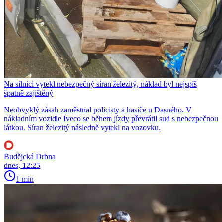
Na silnici vytekl nebezpečný síran železitý, náklad byl nejspíš
špatně zajištěný
Neobvyklý zásah zaměstnal policisty a hasiče u Dasného. V
nákladním vozidle Iveco se během jízdy převrátil sud s nebezpečnou
látkou. Síran železitý následně vytekl na vozovku.
Budějcká Drbna
dnes, 12:25
1 min