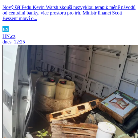
Nový šéf Fedu Kevin Warsh zkouší nezvyklou terapii: méně návodů
od centrální banky, více prostoru pro trh. Ministr financí Scott
Bessent mluví o...
HN.cz
dnes, 12:25