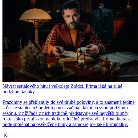
Návrat seriálového hitu i velkolepí Zrádci. Prima láká na silné
podzimní taháky
Prázdniny se překlenuly do své druhé poloviny, a to znamená jediné
– české stanice už po letní pauze začínají lákat na svou podzimní
sezónu, v níž řada z nich tradičně představuje své největší trumfy
roku. Jako první svou nabídku oficiálně představila Prima, která se
bude spoléhat na osvědčené tituly a samozřejmě také kriminálky.