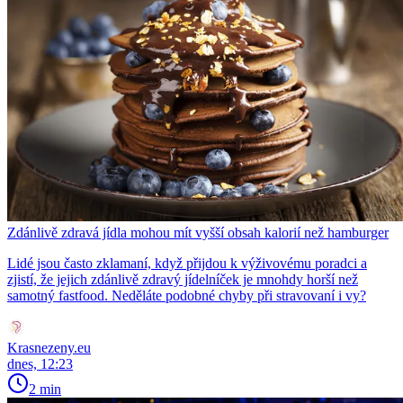
Zdánlivě zdravá jídla mohou mít vyšší obsah kalorií než hamburger
Lidé jsou často zklamaní, když přijdou k výživovému poradci a
zjistí, že jejich zdánlivě zdravý jídelníček je mnohdy horší než
samotný fastfood. Neděláte podobné chyby při stravovaní i vy?
Krasnezeny.eu
dnes, 12:23
2 min