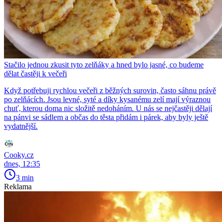
Stačilo jednou zkusit tyto zelňáky a hned bylo jasné, co budeme
dělat častěji k večeři
Když potřebuji rychlou večeři z běžných surovin, často sáhnu právě
po zelňácích. Jsou levné, syté a díky kysanému zelí mají výraznou
chuť, kterou doma nic složitě nedoháním. U nás se nejčastěji dělají
na pánvi se sádlem a občas do těsta přidám i párek, aby byly ještě
vydatnější.
Cooky.cz
dnes, 12:35
3 min
Reklama