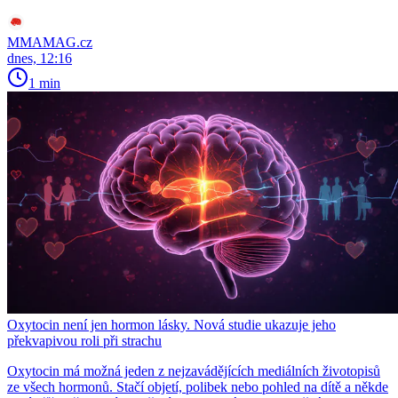
MMAMAG.cz
dnes, 12:16
1 min
Oxytocin není jen hormon lásky. Nová studie ukazuje jeho
překvapivou roli při strachu
Oxytocin má možná jeden z nejzavádějících mediálních životopisů
ze všech hormonů. Stačí objetí, polibek nebo pohled na dítě a někde