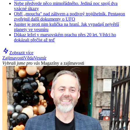
Nebe předvede něco mimořádného. Jediná noc spojí dva
vzácné úkazy
Obří „moucha" nad zálivem a podivný trojúhelník. Pentagon
zveřejnil další dokumenty o UFO
Jupiter je proti nim kulička na hraní. Jak vypadají největší
planety ve vesmíru
Důkaz ležel v marsovském prachu přes 20 let. Vědci ho
dokázali přečíst až teď
Zobrazit více
Zajímavosti
Věda
Vesmír
Vybrali jsme pro vás
Magazíny a zajímavosti