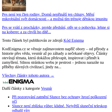
Pes není jen člen rodiny. Domů nepřináší jen chlupy. Mění
mikrobiální svět domácnosti – a možná tím trénuje dětskou imunitu
Pes se vrátí z procházky, projde předsíní, otře se o pohovku, lehne si
na koberec a za chvíli ho dítě...
Tento článek byl publikován ze zdrojů
Kód Enigma
KodEnigma.cz se věnuje zajímavostem napříč obory – od přírody a
historie přes vědu, vesmír až po záhady a nečekané objevy. Články
otevírají témata, která dokážou překvapit, inspirovat i přimět k
zamyšlení. Silnou stránkou webu je pestrost – jednou narazíte na
příběhy dávných civilizací, jindy na...
Všechny články tohoto autora →
Další články z kategorie
Vesmír
Při pozorování zatmění Slunce bez ochrany hrozí poškození
očí
Slunce není zblízka vůbec klidné. Největší sluneční teleskop
odhalil víry