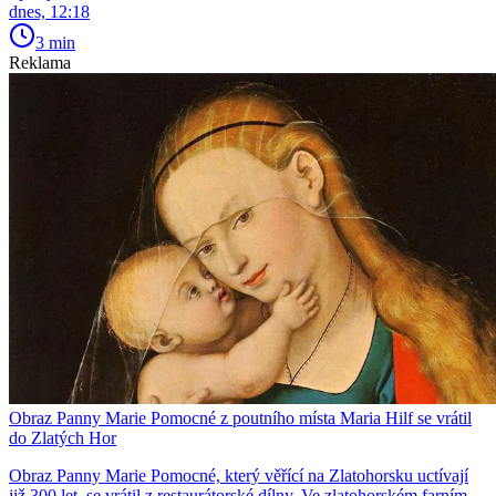
dnes, 12:18
3 min
Reklama
Obraz Panny Marie Pomocné z poutního místa Maria Hilf se vrátil
do Zlatých Hor
Obraz Panny Marie Pomocné, který věřící na Zlatohorsku uctívají
již 300 let, se vrátil z restaurátorské dílny. Ve zlatohorském farním