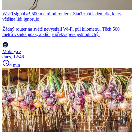
Wi-Fi signál až 500 metrů od routeru. Stačí znát jeden trik, který
většina lidí ignoruje
Žádný router na světě nevystřelí Wi-Fi půl kilometru. Těch 500
metrů vzniká jinak, a klíč je překvapivě jednoduchý.
Mobify.cz
dnes, 12:46
4 min