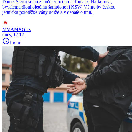
Daniel Škvor se po zranění vrací proti Tomaszi Narkunovi,
bývalému dlouholetému šampionovi KSW. Výhra by českou
jedničku polotěžké váhy udržela v debatě o titul.
MMAMAG.cz
dnes, 12:12
1 min