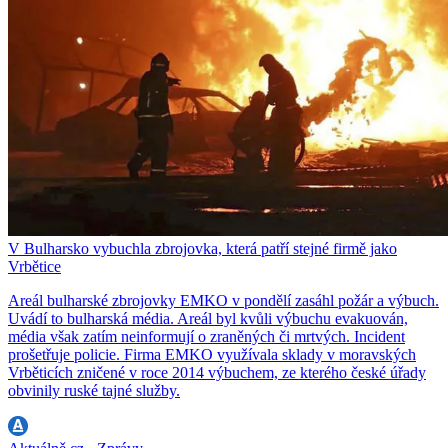
V Bulharsko vybuchla zbrojovka, která patří stejné firmě jako
Vrbětice
Areál bulharské zbrojovky EMKO v pondělí zasáhl požár a výbuch.
Uvádí to bulharská média. Areál byl kvůli výbuchu evakuován,
média však zatím neinformují o zraněných či mrtvých. Incident
prošetřuje policie. Firma EMKO využívala sklady v moravských
Vrběticích zničené v roce 2014 výbuchem, ze kterého české úřady
obvinily ruské tajné služby.