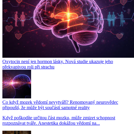
Oxytocin není jen hormon lásky. Nová studie ukazuje jeho
překvapivou roli při strachu
Co když mozek vědomí nevytváří? Renomovaný neurovědec
připouští, že může být součástí samotné reality
Když poškodíte určitou část mozku, může zmizet schopnost
rozpoznávat tváře. Anestetika dokážou vědomí na...