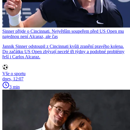
Sinner přijde o Cincinnati. Největším soupeřem před US Open mu
najednou není Alcaraz, ale čas
Jannik Sinner odstoupil z Cincinnati kvůli zranění pravého kolena.
Do začátku US Open zbývají necelé tři týdny a podobné problémy
řeší i Carlos Alcaraz.
Vše o sportu
dnes, 12:07
3 min