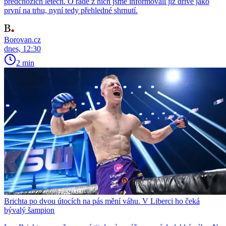
předchozích letech. O řadě z nich jsme informovali již dříve jako
první na trhu, nyní tedy přehledné shrnutí.
Borovan.cz
dnes, 12:30
2 min
Brichta po dvou útocích na pás mění váhu. V Liberci ho čeká
bývalý šampion