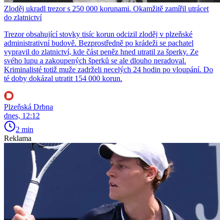
Zloděj ukradl trezor s 250 000 korunami. Okamžitě zamířil utrácet
do zlatnictví
Trezor obsahující stovky tisíc korun odcizil zloděj v plzeňské
administrativní budově. Bezprostředně po krádeži se pachatel
vypravil do zlatnictví, kde část peněz hned utratil za šperky. Ze
svého lupu a zakoupených šperků se ale dlouho neradoval.
Kriminalisté totiž muže zadrželi necelých 24 hodin po vloupání. Do
té doby dokázal utratit 154 000 korun.
Plzeňská Drbna
dnes, 12:12
2 min
Reklama