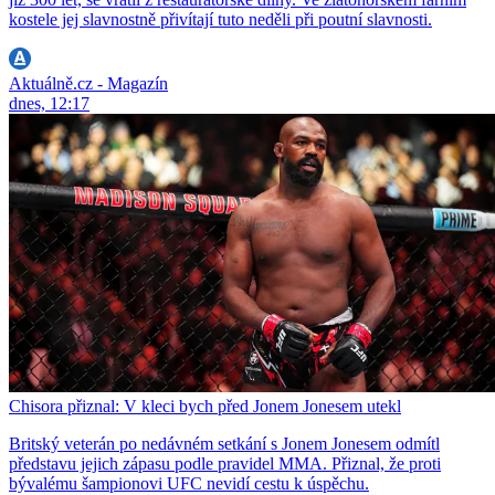
kostele jej slavnostně přivítají tuto neděli při poutní slavnosti.
Aktuálně.cz - Magazín
dnes, 12:17
Chisora přiznal: V kleci bych před Jonem Jonesem utekl
Britský veterán po nedávném setkání s Jonem Jonesem odmítl
představu jejich zápasu podle pravidel MMA. Přiznal, že proti
bývalému šampionovi UFC nevidí cestu k úspěchu.