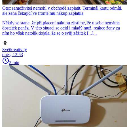
Otec samoživitel nemohl v obchodě zaplatit. Terminál kartu odmítl,
ale žena čekající ve frontě mu nákup zaplatila
Někdy se stane, že při placení nákupu zjistíme, že u sebe nemáme
dostatek peněz. V této situaci se ocitl i mladý muž, reakce ženy za
ním ho však natolik dojala, že se o svůj zážitek [...]...
Světkreativity
dnes, 12:53
2 min