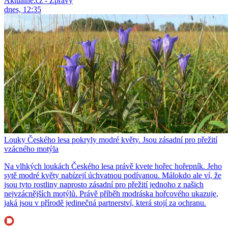
Aktuálně.cz - Zprávy
dnes, 12:35
Louky Českého lesa pokryly modré květy. Jsou zásadní pro přežití
vzácného motýla
Na vlhkých loukách Českého lesa právě kvete hořec hořepník. Jeho
sytě modré květy nabízejí úchvatnou podívanou. Málokdo ale ví, že
jsou tyto rostliny naprosto zásadní pro přežití jednoho z našich
nejvzácnějších motýlů. Právě příběh modráska hořcového ukazuje,
jaká jsou v přírodě jedinečná partnerství, která stojí za ochranu.