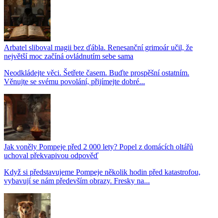
Arbatel sliboval magii bez ďábla. Renesanční grimoár učil, že
největší moc začíná ovládnutím sebe sama
Neodkládejte věci. Šetřete časem. Buďte prospěšní ostatním.
Věnujte se svému povolání, přijímejte dobré...
Jak voněly Pompeje před 2 000 lety? Popel z domácích oltářů
uchoval překvapivou odpověď
Když si představujeme Pompeje několik hodin před katastrofou,
vybavují se nám především obrazy. Fresky na...