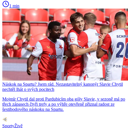
1 min
Náskok na Spartu? Jsem rád. Nezastavitelný kanonýr Slavie Chytil
nechtěl lhát o svých pocitech
Mojmír Chytil dal proti Pardubicím oba góly Slavie, v sezoně má po
třech zápasech čtyři trefy a po výhře otevřeně přiznal radost ze
šestibodového náskoku na Spartu.
SportyŽivě