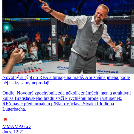
Novotný si rýpl do RFA a turnaje na hradě. Ani známá jména podle
něj lístky samy neprodají
Ondřej Novotný zpochybnil, zda několik známých jmen a atraktivní
kulisa Bratislavského hradu stačí k rychlému prodeji vstupenek.
RFA navíc před turnajem přišla o Václava Siváka i Joiltona
Lutterbacha.
MMAMAG.cz
dnes, 12:21